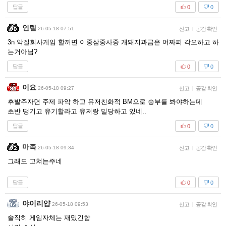
답글
0
0
인텔
26-05-18 07:51
신고
|
공감 확인
3n 악질회사게임 할꺼면 이중삼중사중 개돼지과금은 어짜피 각오하고 하
는거아님?
답글
0
0
이요
26-05-18 09:27
신고
|
공감 확인
후발주자면 주제 파악 하고 유저친화적 BM으로 승부를 봐야하는데
초반 땡기고 유기할라고 유저랑 밀당하고 있네..
답글
0
0
마족
26-05-18 09:34
신고
|
공감 확인
그래도 고쳐는주네
답글
0
0
야이리얍
26-05-18 09:53
신고
|
공감 확인
솔직히 게임자체는 재밌긴함