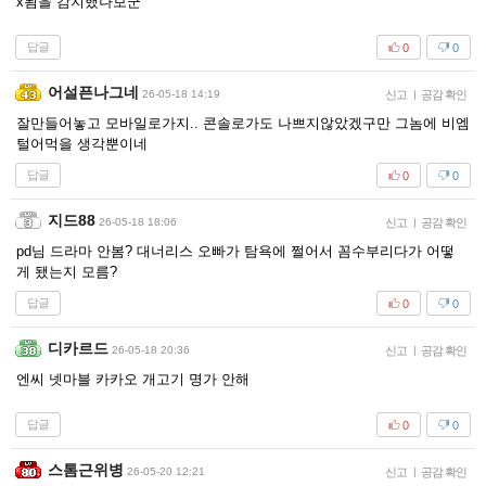
x됨을 감지했나보군
답글
0
0
어설픈나그네
26-05-18 14:19
신고
|
공감 확인
잘만들어놓고 모바일로가지.. 콘솔로가도 나쁘지않았겠구만 그놈에 비엠
털어먹을 생각뿐이네
답글
0
0
지드88
26-05-18 18:06
신고
|
공감 확인
pd님 드라마 안봄? 대너리스 오빠가 탐욕에 쩔어서 꼼수부리다가 어떻
게 됐는지 모름?
답글
0
0
디카르드
26-05-18 20:36
신고
|
공감 확인
엔씨 넷마블 카카오 개고기 명가 안해
답글
0
0
스톰근위병
26-05-20 12:21
신고
|
공감 확인