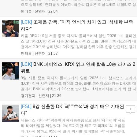
으로 승리하며 연패를 벗어났다. 박준석 감독은 이날 1세트 니달리로 상
대의 움직임을 강제한 점, 2세트 불리함을 한타로 역전하고 운영으로 잘
인터뷰 |
신연재
|
22:04
풀어간 점을 좋게 평가했다. 다음은 박준석 감독, '태윤'...
[LCK]
조재읍 감독, "아직 인식의 차이 있고, 섬세함 부족
하다"
키움 DRX가 9일 서울 종로 치지직 롤파크에서 열린 '2026 LoL 챔피언
스 코리아(LCK)' 정규 시즌 3라운드 라이즈 그룹, BNK 피어엑스와의 대
결에서 2:0으로 승리했다. '에이밍' 김하람 합류 이후 한층 단단해진 경기
력으로 2연승을 달리고 있었지만, BNK 피어엑스에게 불의의 일격을 당
인터뷰 |
신연재
|
21:57
하고 말았다. 경기 종료 후 기자회견에 참석한 조재읍 감독은...
[LCK]
BNK 피어엑스, KRX 꺾고 연패 탈출...8승·라이즈 2
위로
9일 서울 종로 치지직 롤파크에서 열린 '2026 LoL 챔피언스 코리아
(LCK)' 정규 시즌 3라운드 라이즈 그룹, BNK 피어엑스와 키움 DRX의 대
결에서 BNK 피어엑스가 2:0으로 승리했다. 1세트에서는 조커 픽 탑 니
달리가 제대로 통했고, 2세트에선 판테온을 잡은 '랩터' 전어진의 활약과
경기결과 |
신연재
|
21:36
함께 키움 DRX의 끈질긴 수비를 뚫었다. 1세트 중반까지...
[FSL]
8강 진출한 DK '곽' "'호석'과 경기 매우 기대된
1
다"
디플러스 기아 '곽' 곽준혁이 패패승승승으로 젠지 '지피제이' 지프
리 바이카뎀을 제압했다. 2세트까지만 해도 '지피제이'의 흐름을
따라가지 못하고 0:2까지 밀려 위기를 맞이했던 '곽' 곽준혁인데,
3세트를 기점으로 분위기를 완전히 바꿨다. 3세트를 4:2로 승리