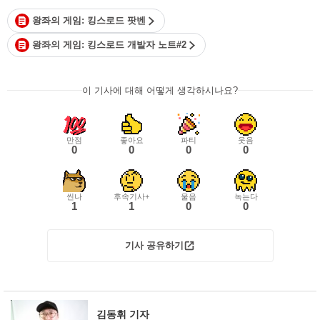
왕좌의 게임: 킹스로드 팟벤
왕좌의 게임: 킹스로드 개발자 노트#2
이 기사에 대해 어떻게 생각하시나요?
만점
좋아요
파티
웃음
0
0
0
0
씬나
후속기사+
울음
녹는다
1
1
0
0
기사 공유하기
김동휘 기자