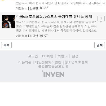
했습니다. 이제 한국어 지원과 원화 결제가 가능하며 파이널 판타지, 니
어 등 주요 게임의 피규어, 굿즈를 구매할 수 있습니다. 신상품이 순차적
게임뉴스 |
김규만
|
08-07
으로 추가될 예정이며 이용자는 사이트에서 국가를 한국으로 설정해 이
용 가능합니다....
한국e스포츠협회, e스포츠 국가대표 유니폼 공개
2
한국e스포츠협회가 한국 도자기의 절제미와 강인함을 담은 e스
포츠 국가대표 공식 유니폼과 캡슐 컬렉션을 공개했다. 이번 유니
폼은 아시안게임 및 사전 행사에서 착용될 예정이며, 일상복으로
구성된 컬렉션은 오는 8월 28일부터 골스튜디오 공식 홈페이지
게임뉴스 |
김규만
|
08-07
와 무신사, 오프라인 매장에서 판매된다. 다만 아시안게임 결선에
서는 대회 규정에 따라 별도의 유니폼을 착용할 계획이다....
목록
검색
로그인
PC화면
퀵링크
설정
청소년보호정책
이용약관
개인정보처리방침
불법촬영물신고안내
(주)
인
벤