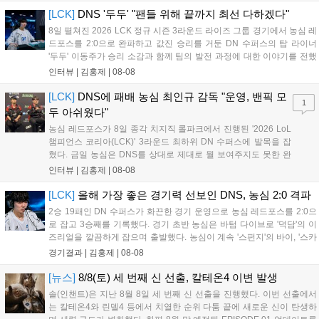
의성도 강화된다. 8월 11일까지 사용 가능한 교환 코드 3종이 제
[LCK]
DNS '두두' "팬들 위해 끝까지 최선 다하겠다"
공되며, 상세 일정은 공식 채널을 통해 확인할 수 있다....
8일 펼쳐진 2026 LCK 정규 시즌 3라운드 라이즈 그룹 경기에서 농심 레
드포스를 2:0으로 완파하고 값진 승리를 거둔 DN 수퍼스의 탑 라이너
'두두' 이동주가 승리 소감과 함께 팀의 발전 과정에 대한 이야기를 전했
다. 먼저 오랜만의 2:0 완승에 대해 '두두'는 "진짜 오랜만에 거둔 2:0 승
인터뷰 |
김홍제
|
08-08
리라 기쁘다. 특히 불리했던 1세트를 역전승으로 이끌어내...
[LCK]
DNS에 패배 농심 최인규 감독 "운영, 밴픽 모
1
두 아쉬웠다"
농심 레드포스가 8일 종각 치지직 롤파크에서 진행된 '2026 LoL
챔피언스 코리아(LCK)' 3라운드 최하위 DN 수퍼스에 발목을 잡
혔다. 금일 농심은 DNS를 상대로 제대로 뭘 보여주지도 못한 완
패를 당하고 말았다. 이하 농심 레드포스 최인규 감독과 '리헨즈'
인터뷰 |
김홍제
|
08-08
손시우의 인터뷰 전문이다. Q. 금일 DNS에 0:2로 패배했는데? 최
인규 감독 : 모든 경...
[LCK]
올해 가장 좋은 경기력 선보인 DNS, 농심 2:0 격파
2승 19패인 DN 수퍼스가 화끈한 경기 운영으로 농심 레드포스를 2:0으
로 잡고 3승째를 기록했다. 경기 초반 농심은 바텀 다이브로 '덕담'의 이
즈리얼을 깔끔하게 잡으며 출발했다. 농심이 계속 '스펀지'의 바이, '스카
웃'의 신드라가 맹활약하며 초반부터 잡은 주도권을 계속 잘 굴렸다.
경기결과 |
김홍제
|
08-08
DNS는 불리하지만 골드 차이는 크게 벌어지지 않으며 잘 따라가고 있
었...
[뉴스]
8/8(토) 세 번째 신 선출, 칼테온4 이변 발생
솔(인챈트)은 지난 8월 8일 세 번째 신 선출을 진행했다. 이번 선출에서
는 칼테온4와 린델4 등에서 치열한 순위 다툼 끝에 새로운 신이 탄생하