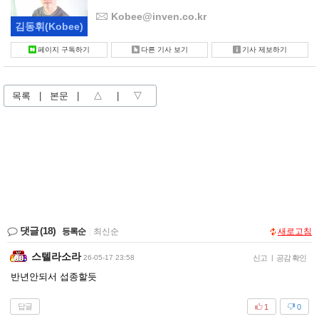
Kobee@inven.co.kr
김동휘
(Kobee)
페이지 구독하기
다른 기사 보기
기사 제보하기
목록
|
본문
|
△
|
▽
댓글
(18)
등록순
|
최신순
새로고침
스텔라소라
26-05-17 23:58
신고
|
공감 확인
반년안되서 섭종할듯
답글
1
0