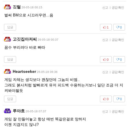
깃털
26-05-18 00:15
신고
|
공감 확인
벌써 BM으로 시끄러우면...음
답글
1
0
고깃집아저씨
26-05-18 00:37
신고
|
공감 확인
꼼수 부리려다 바로 빠따
답글
0
0
Heartseeker
26-05-18 06:36
신고
|
공감 확인
게임 자체는 생각보다 괜찮던데 그놈의 비엠..
그래도 붉사처럼 발빠르게 유저 피드백 수용하는거보니 일단 조금 더 지
켜봐야될듯
답글
0
0
루야흐
26-05-18 07:37
신고
|
공감 확인
게임 잘 만들어놓고 항상 매번 똑같은걸로 망하지
이젠 지겹지도 않냐?