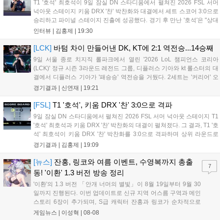
T1 '호석' 최호석이 9일 잠실 DN 스타디움에서 펼쳐진 2026 FSL 서머
넉아웃 스테이지 키움 DRX '찬' 박찬화와 대결에서 세트 스코어 3:0으로
승리하고 파이널 스테이지 진출에 성공했다. 경기 후 만난 '호석'은 "상대
가 강하지만, 내가 할 것만 잘하면 충분히 승산이 있을 것 같았다"고 말하
인터뷰 |
김홍제
|
19:30
며 앞으로 좀 더 잘하면 충분히 우승까지 노려볼 수 있...
[LCK]
바텀 차이 만들어낸 DK, KT에 2:1 역전승...14승째
9일 서울 종로 치지직 롤파크에서 열린 '2026 LoL 챔피언스 코리아
(LCK)' 정규 시즌 3라운드 레전드 그룹, 디플러스 기아와 kt 롤스터의 대
결에서 디플러스 기아가 '패승승' 역전승을 거뒀다. 2세트는 '커리어' 오
현석의 메이킹과 '쇼메이커' 허수의 캐리력이 빛났고, 3세트에서는 라인
경기결과 |
신연재
|
19:21
전부터 '바텀 차이'를 외치며 승리로 연결했다. 1세트, 미드 합...
[FSL]
T1 '호석', 키움 DRX '찬' 3:0으로 격파
9일 잠실 DN 스타디움에서 펼쳐진 2026 FSL 서머 넉아웃 스테이지 T1
'호석' 최호석과 키움 DRX '찬' 박찬화의 대결이 펼쳐졌다. 그 결과, T1 '호
석' 최호석이 키움 DRX '찬' 박찬화를 3:0으로 격파하며 상위 라운드로
진출했고, '찬'은 탈락하고 말았다. 경기 초반, 5분 만에 골 찬스를 잡은
경기결과 |
김홍제
|
19:09
'호석'이었는데 아쉽게 볼이 빗나가고 말았...
[뉴스]
잔홍, 링코와 여름 이벤트, 수영복까지 총출
7
동! '이환' 1.3 버전 방송 정리
'이환'의 1.3 버전 「안개 너머의 별빛」이 8월 19일부터 9월 30
일까지 진행된다. 이번 업데이트로 신규 지역 어스름 구역과 메인
스토리 6장이 추가되며, S급 캐릭터 잔홍과 링코가 순차적으로
등장한다. 여름 시즌을 맞아 비치발리볼, 수상 오토바이 등 다채
게임뉴스 |
이성혁
|
08-08
로운 이벤트가 열리고, 캐릭터 렌더링 개선 및 랜덤 코스튬 등 편