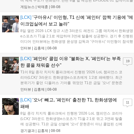
며 세력 구도가 변화했다. 한편 8월 말 예정된 EPISODE 01 업데이트를
통해 월드 콘텐츠가 추가될 예정이며, 이를 통해 추후 주신 및 절대신에
게임뉴스 |
박재훈
|
08-08
대한 정보가 공개될 것으로 기대된다. 서버별 입지 확보를 위한 경쟁은
더욱 가속화될 전망이다....
[LCK]
'구마유시' 이민형, T1 신예 '페인터' 깜짝 기용에 "메
이크업실에서 보고 놀라"
8일 열린 2026 LCK 정규 시즌 3라운드 레전드 그룹 매치에서 한화생명
e스포츠가 T1을 2:1로 제압하며 3연패 탈출에 성공했다. 경기 후 진행된
미디어 인터뷰에는 한화생명 윤성영 감독과 '구마유시' 이민형이 참석했
다. 먼저 승리 소감에 대해 윤성영 감독은 "오랜만에 승리해 기분이 좋고,
인터뷰 |
김홍제
|
08-08
남은 경기도 잘 준비하겠다"고 밝혔으며, '구마유시' 역시 "3...
[LCK]
'페인터' 콜업 이유 "불화는 X, '페인터'는 부족
19
한 콜을 채워줄 선수"
T1이 8일 종각 치지직 롤파크에서 진행된 '2026 LoL 챔피언스 코
리아(LCK)' 3라운드 한화생명e스포츠에게 1:2로 패배했다. 최근
분위기가 좋던 디플러스 기아를 꺾었던 T1은 금일 '오너' 문현준
을 빼고 신예 '페인터' 김은후를 투입시키는 강수를 뒀으나 결국
인터뷰 |
김홍제
|
08-08
아쉬운 결과를 맞이하게 됐다. 이하 T1 임재현 감독대행과 '페이
즈' 김수환의 인터뷰 내...
[LCK]
'오너' 빼고, '페인터' 출전한 T1, 한화생명에
11
패배
8일 종각 치지직 롤파크에서 진행된 '2026 LoL 챔피언스 코리아
(LCK)' 3라운드 한화생명e스포츠가 T1을 2:1로 꺾고 3연패 탈출
에 성공했다. T1은 금일 선발에 '오너' 문현준이 아닌 콜업된 신예
'페인터' 김은후를 투입했지만, 결국 1:2로 패배하고 말았다. T1은
경기결과 |
김홍제
|
08-08