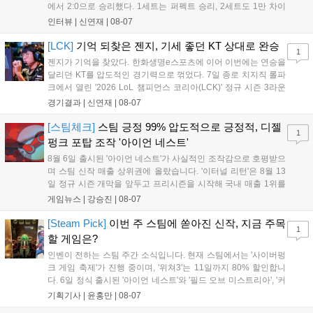
에서 2:0으로 승리했다. 1세트는 퍼펙트 승리, 2세트도 1만 차이
를 벌리며 25분 만에 승리하면서 말 그대로 압도적인 경기력을 선
인터뷰 |
신연재
|
08-07
보였다. '룰러' 박재혁은 1세트 코그모, 2세트 이즈리얼로 맹활약
하며 POM에 선정됐...
[LCK]
기억 되찾은 젠지, 기세 좋던 KT 상대로 완승
1
젠지가 기억을 찾았다. 한화생명e스포츠에 이어 이번에는 연승을
달리던 KT를 압도적인 경기력으로 꺾었다. 7일 종로 치지직 롤파
크에서 열린 '2026 LoL 챔피언스 코리아(LCK)' 정규 시즌 3라운
드 레전드 그룹, kt 롤스터와 젠지 e스포츠의 대결에서 젠지가 압
경기결과 |
신연재
|
08-07
승을 거뒀다. 개막주까지만 해도 급격하게 흔들리던 젠지였지만,
기억을 되찾기라도 한 듯 1,...
[스팀체크]
스팀 긍정 99% 압도적으로 긍정적, 디젤
1
펑크 포탑 조작 '아이언 네스트'
8월 6일 출시된 '아이언 네스트'가 사실적인 조작감으로 호평받으
며 스팀 신작 매출 상위권에 올랐습니다. '이터널 리턴'은 8월 13
일 정규 시즌 개막을 앞두고 프리시즌을 시작해 국내 매출 1위를
기록했습니다. 25주년을 맞은 '고스트 리콘' 시리즈는 8월 6일 쇼
게임뉴스 |
강승진
|
08-07
케이스와 함께 대규모 할인을 진행하며 순위가 급상승했고, 신작
'마블 투혼: 파이팅 소울즈'와 레트로 수리 시뮬레이션 '리스토
[Steam Pick]
이번 주 스팀에 쏟아진 신작, 지금 주목
1
리'도 스팀에 정식 출시되었습니다....
할 게임은?
인벤이 전하는 스팀 주간 소식입니다. 현재 스팀에서는 '사이버펑
크 게임 축제'가 진행 중이며, '위쳐3'는 11일까지 80% 할인합니
다. 6일 정식 출시된 '아이언 네스트'와 '필드 오브 미스트리아', '커
세어 코브'가 호평받고 있습니다. 한편, 7일 출시된 '마블 투혼'은
기획기사 |
윤홍만
|
08-07
태그 시스템에 대한 호불호가 갈리며 복합적 평가를 기록 중입니