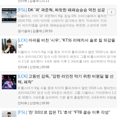
인터뷰 |
김홍제
|
21:11
한 뒤 이후부터는 완전히 자신이 원하는 플레이를 모두 펼쳐 5:1,
4:1이라는 큰 점수 차이로...
[FSL]
DK '곽' 곽준혁, 짜릿한 패패승승승 역전 성공
1
디플러스 기아 '곽' 곽준혁이 9일 잠실 DN 스타디움에서 펼쳐진
2026 FSL 서머 넉아웃 스테이지 경기에서 젠지 '지피제이' 지프
리 바이카뎀을 상대로 패패승승승이라는 짜릿한 스코어로 대역
전에 성공하며 파이널 스테이지로 향했다. 1세트, 전반전은 서로
경기결과 |
김홍제
|
20:53
골망을 흔들지 못하며 0:0으로 끝났다. '지피제이'가 53분 지단으
로 깔끔한 마무리에 성공했고, '곽...
[LCK]
아쉬움 비친 '시우', "KT와 리매치서 솔로 킬 되갚을
것"
디플러스 기아가 9일 서울 종로 치지직 롤파크에서 열린 '2026 LoL 챔피
언스 코리아(LCK)' 정규 시즌 3라운드 레전드 그룹 kt 롤스터와의 경기에
서 2:1로 승리했다. 1세트 패배 이후 2, 3세트를 내리 승리하면서 역전승
을 거뒀다. 14승을 달성한 디플러스 기아는 4위 kt 롤스터를 1승 차이로
인터뷰 |
신연재
|
20:08
바짝 추격하며 상위권 도약의 불씨를 살렸다. 경기...
[LCK]
고동빈 감독, "강한 라인전 막기 위한 비원딜 멜 선
택, 패착"
kt 롤스터가 9일 서울 종로 치지직 롤파크에서 열린 '2026 LoL 챔피언스
코리아(LCK)' 정규 시즌 3라운드 레전드 그룹, 디플러스 기아전에서 1:2
로 패했다. 1세트를 승리하며 기분 좋게 출발했지만, 2세트부터 바텀을
중심으로 게임을 풀어간 디플러스 기아의 승리 플랜을 막아내지 못했다.
인터뷰 |
신연재
|
19:50
경기 종료 후 기자실을 찾은 고동빈 감독은 "상대가 디플러스...
[FSL]
'찬' 3:0으로 잡은 T1 '호석' "FTB 결승 이후 각성"