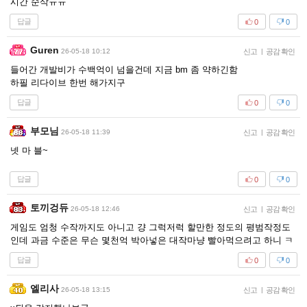
시간 순삭ㅠㅠ
답글
0
0
Guren
26-05-18 10:12
신고
|
공감 확인
들어간 개발비가 수백억이 넘을건데 지금 bm 좀 약하긴함
하필 리다이브 한번 해가지구
답글
0
0
부모님
26-05-18 11:39
신고
|
공감 확인
넷 마 블~
답글
0
0
토끼겅듀
26-05-18 12:46
신고
|
공감 확인
게임도 엄청 수작까지도 아니고 걍 그럭저럭 할만한 정도의 평범작정도
인데 과금 수준은 무슨 몇천억 박아넣은 대작마냥 빨아먹으려고 하니 ㅋ
답글
0
0
엘리사
26-05-18 13:15
신고
|
공감 확인