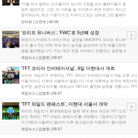
"다들 워낙 잘하는 선수들이다 보니까 고점을 보는 플레이들이 굉
장히 많았어요. 그런 게 기본을 잘 지키면서 하면 리턴이 크다고
생각하는데, 최근 기본기가 안 지켜지고 있는 상태로 그런 플레이
를 추구하다 보니까 팀적으로 안 좋은 사고가 계속 많이 났던 것
인터뷰 |
신연재
|
08-08
같습니다." T1은 6일 서울 종로구 치지직 롤파크에서 열린 '2026
LoL 챔피언스 코리아(LCK)'...
'프리프 유니버스', 'FWC'로 5년째 성장
1
위메이드커넥트가 서비스하는 글로벌 MMORPG 프리프 유니버
스가 출시 5년 차에 역대 최고 실적을 달성하며 누적 매출 1천억
원을 돌파했습니다. 이는 매년 전용 서버에서 진행되는 글로벌 e
스포츠 대회 FWC의 영향이 큽니다. FWC는 이용자가 동일한 조
게임뉴스 |
김병호
|
08-07
건에서 시즌을 함께 즐기는 구조로, 올해 4월 시작된 FWC 2026
은 전년 대비 매출과 이용자 지표가 대폭 상승하는 성과를 냈습니
'TFT 코리아 인비테이셔널', 8일 더현대서 개최
다. 오는 10월 필리핀 마닐라에서 총상금 11만 달러 규모의 제4회
라이엇 게임즈가 주최하는 'TFT 코리아 인비테이셔널'이 8일 오후 2시
FWC 그랜드 파이널이 개최될 예정이며, 위메이드커넥트는 이를
서울 여의도 더현대 서울에서 열립니다. 이번 대회에는 한국의 박찬서와
통해 커뮤니티 중심의 장기 성장 모델을 지속할 방침입니다....
김주한, 일본의 타이틀, 베트남의 YBY1이 출전해 실력을 겨룹니다. TFT
는 소속팀 없이 개인 자격으로 참가하는 독특한 대회 구조를 가지며, 누
게임뉴스 |
김병호
|
08-07
구나 참여 가능한 '소파에서 왕관까지'라는 철학을 실천하고 있습니다.
17일까지 이어지는 이번 행사는 신규 세트 체험과 공연 등 다양한 즐길
'TFT 와일드 팬페스트', 더현대 서울서 개막
1
거리를 제공하며, 이후 현대백화점 판교점에서도 행사가 이어질 예정입
라이엇 게임즈가 현대백화점과 함께 역대 최대 규모의 TFT 오프
니다. 연말에는 라스베이거스 오픈이 개최됩니다....
라인 축제인 'TFT 와일드 팬페스트'를 개최했다. 7일부터 17일까
지 더현대 서울에서 열리며 이후 판교점으로 이동한다. 행사장에
는 체험, 스페셜, 무대 존이 마련됐으며 8일 오후 2시 인비테이셔
게임뉴스 |
김병호
|
08-07
널, 15일 오후 2시 스트리머 매치, 17일 오후 7시 30분 QWER 공