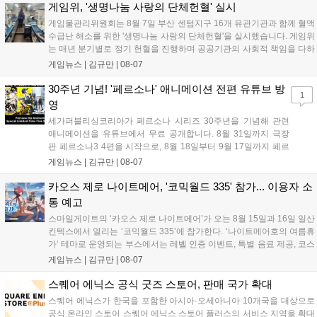
다. 유비소프트의 '고스트리콘: 와일드랜드'는 7년 만의 대규모 업
게임위, '생명나눔 사랑의 단체헌혈' 실시
데이트 '라스트 라이츠'와 함께 95% 할인 중입니다....
게임물관리위원회는 8월 7일 부산 센텀지구 16개 유관기관과 함께 혈액
수급난 해소를 위한 '생명나눔 사랑의 단체헌혈'을 실시했습니다. 게임위
는 매년 분기별로 정기 헌혈을 진행하며 공공기관의 사회적 책임을 다하
고 있으며, 이번 행사에는 영화진흥위원회 등 14개 기관 임직원이 동참
게임뉴스 |
김규만
|
08-07
해 생명 나눔을 실천했습니다. 서태건 위원장은 이웃의 생명을 지키는
따뜻한 실천에 참여한 모든 임직원에게 감사의 뜻을 전하며 헌혈 문화
30주년 기념! '페르소나' 애니메이션 전편 유튜브 방
1
확산에 앞장섰습니다....
영
세가퍼블리싱코리아가 페르소나 시리즈 30주년을 기념해 관련
애니메이션을 유튜브에서 무료 공개합니다. 8월 31일까지 극장
판 페르소나3 4편을 시작으로, 8월 18일부터 9월 17일까지 페르
소나4 더 골든 12화, 9월 15일부터 10월 14일까지 페르소나5 시
게임뉴스 |
김규만
|
08-07
리즈가 순차 공개됩니다. 또한 8월 16일까지 SNS를 통해 축하 메
시지를 모집하며, 선정된 내용은 기념 영상 및 대형 전광판에 소
카오스 제로 나이트메어, '코믹월드 335' 참가... 이용자 소
개될 예정입니다....
통 예고
스마일게이트의 ‘카오스 제로 나이트메어’가 오는 8월 15일과 16일 일산
킨텍스에서 열리는 ‘코믹월드 335’에 참가한다. ‘나이트메어호의 여름휴
가’ 테마로 운영되는 부스에서는 레벨 인증 이벤트, 특별 음료 제공, 코스
프레 모델 포토존 등 다채로운 행사가 진행된다. 유명 코스어 7인이 캐릭
게임뉴스 |
김규만
|
08-07
터로 변신해 이용자를 맞이하며, SNS 인증 시 추가 굿즈도 증정한다. 자
세한 정보는 공식 커뮤니티에서 확인 가능하다....
스퀘어 에닉스 공식 굿즈 스토어, 판매 국가 확대
스퀘어 에닉스가 한국을 포함한 아시아·오세아니아 10개국을 대상으로
공식 온라인 스토어 스퀘어 에닉스 스토어 플러스의 서비스 지역을 확대