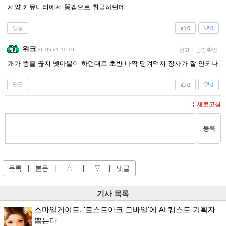
서양 커뮤니티에서 똥겜으로 취급하던데
답글
0
0
위크
26-05-21 10:19
신고
|
공감 확인
개가 똥을 끊지 넷마블이 하던대로 초반 바짝 땡겨먹지 장사가 잘 안되나
답글
0
0
새로고침
등록
목록
|
본문
|
△
|
▽
|
댓글
기사 목록
스마일게이트, '로스트아크 모바일'에 AI 퀘스트 기획자
뽑는다