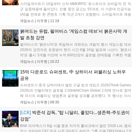
스마일게이트가 10일부터 신작 MMORPG '로스트아크 모바일'의 전 직
군 집중채용에 들어갔다. 진행 중인 공고는 55개로, 이 가운데 인공지능
(AI)을 전제로 한 콘텐츠 기획 직군 2개가 포함됐다. 스마일게이트 채용
사이트에 따르면 이번 채용은 게임기획·게임개발·그래픽·QA·운영서비
게임뉴스 |
이두현
|
11:19
스·사업·인프라 등 개발과 서비스 전 영역을 아우른다. 공고상 마감일은
이...
붉며드는 유럽, 펄어비스 ‘게임스컴 데브’서 붉은사막 개
발 초청 강연
펄어비스의 '붉은사막'은 독일에서 개최되는 개발자 행사 게임스컴 데브
2026의 강연자로 초청받아 현지 시간 8월 24일 발표에 나선다. '붉은사
막'은 출시 3개월 미만에 누적 600만장의 글로벌 판매량을 기록한 작품
이다. 시장조사기관 서카나 집계에 따르면 2026년 미국 비디오게임 판
게임뉴스 |
이두현
|
10:22
매 순위 누적 2위에 올랐으며, 글로벌 시장분석 기업 알리네아 애널리틱
스...
15억 다운로드 슈퍼센트, 中 상하이서 퍼블리싱 노하우
공유
슈퍼센트가 중국 상하이에서 열린 구글 씽크 게임즈 2026(Think Games
2026)과 인텔리체인 글로벌 2.0(IntelliChain Global 2.0)에 연사로 참여
해 자사의 퍼블리싱 방법론과 글로벌 성과를 공유했다, 두 행사는 아시
아 최대 규모 게임 박람회인 차이나조이 2026 개막에 맞춰 개최된 글로
게임뉴스 |
이두현
|
09:35
벌 콘퍼런스다. 슈퍼센트는 차이나조이 202...
[LCK]
박준석 감독, "탑 니달리, 좋았다...생존력-주도권이
강점"
BNK 피어엑스가 9일 서울 종로 치지직 롤파크에서 열린 '2026 LoL 챔피
언스 코리아(LCK)' 정규 시즌 3라운드 라이즈 그룹 키움 DRX전에서 2:0