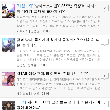
'케리아'의 카밀이 좋은 플레이를 통해 한화생명 바텀 듀오의 점멸
을 빼냈다....
[체험기획]
'슈퍼로봇대전Y' 35주년 확장팩, 시리즈
2
의 미래와 그 대체 불가의 영역
슈퍼로봇대전Y가 지난 5일 시리즈 35주년 및 2,000만 장 판매를
기념하는 마지막 확장팩 ‘~가속하는 미래~’를 출시했다. 이번 확
장팩은 본편의 IF 스토리 형태로, 수성의 마녀 시즌2를 포함한 신
규 참전작과 크로스오버 합체기를 선보이며 작품을 완결 짓는다.
기획기사 |
강승진
|
08-08
기존 연출의 한계와 로봇 게임 시장의 어려움 속에서도 팬들이 원
하는 몰입감 있는 서사와 조합을 구현하며 시리즈의 미래를 향한
검과 방패, 돌진기에 원거리 공격까지? 오버워치 '디
7
새로운 가능성을 제시했다....
몬' 플레이 영상
오버워치 신규 영웅 디몬의 플레이 영상이 8월 8일 공개됐다. 디
몬은 메카 비스트에 탑승해 한손 검으로 근접 공격을 펼치며, 왼
팔의 방패와 캐논을 활용해 전투한다. 추진기를 이용한 돌진기와
참격 형태의 궁극기를 보유했고, 메카 파괴 시 맨몸으로 기관총을
동영상 |
정재훈
|
08-08
사용하는 특징이 있다. 디몬은 오는 8월 12일 시작되는 시즌4 부
산의 영웅들 업데이트를 통해 정식 출시될 예정이다....
'GTA6' 예약 구매, 테이크투 "전례 없는 수준"
5
테이크투 인터랙티브는 7일 실적 발표에서 'GTA6'의 예약 판매가
전례 없는 수준이라고 밝혔다. 6월 25일부터 시작된 예약 물량은
구체적으로 공개되지 않았으나 소비자 반응이 매우 뜨겁다. 한편
11월 19일 PS5와 Xbox 시리즈 X|S로 정식 출시될 예정이며, 록
게임뉴스 |
김병호
|
08-08
스타 게임즈는 한국 시각 28일 오전 4시 넷플릭스를 통해 장편 영
상 'Grand Theft Auto VI: An Extended Look'을 최초 공개할 계획
[LCK]
'케리아', "T1의 고점 보는 플레이, 기본기가 바
1
이다....
탕이 되어야..."