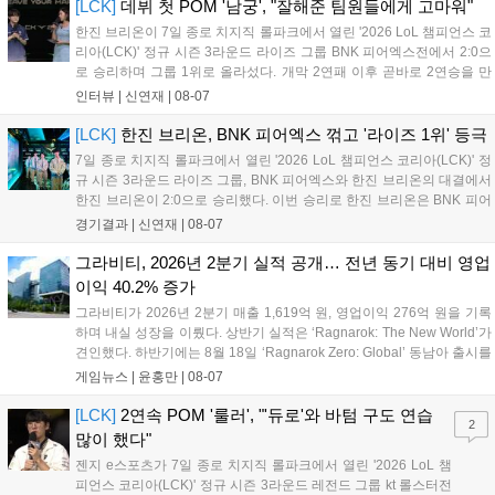
연 등 다채로운 일정이 준비되어 있다. 사전 예약은 조기 마감될
[LCK]
데뷔 첫 POM '남궁', "잘해준 팀원들에게 고마워"
만큼 큰 인기를 끌고 있다....
한진 브리온이 7일 종로 치지직 롤파크에서 열린 '2026 LoL 챔피언스 코
리아(LCK)' 정규 시즌 3라운드 라이즈 그룹 BNK 피어엑스전에서 2:0으
로 승리하며 그룹 1위로 올라섰다. 개막 2연패 이후 곧바로 2연승을 만
들어내면서 이어질 4라운드에 대한 기대감을 올렸다. 다음은 이날 데뷔
인터뷰 |
신연재
|
08-07
첫 POM을 수상한 '남궁' 남궁성훈의 POM 인터뷰 전문이다....
[LCK]
한진 브리온, BNK 피어엑스 꺾고 '라이즈 1위' 등극
7일 종로 치지직 롤파크에서 열린 '2026 LoL 챔피언스 코리아(LCK)' 정
규 시즌 3라운드 라이즈 그룹, BNK 피어엑스와 한진 브리온의 대결에서
한진 브리온이 2:0으로 승리했다. 이번 승리로 한진 브리온은 BNK 피어
엑스를 제치고 라이즈 그룹 1위로 올라섰다. 1세트, 한진 브리온이 '로머'
경기결과 |
신연재
|
08-07
조우진의 로크를 중심으로 게임을 유리하게 풀어갔다. '...
그라비티, 2026년 2분기 실적 공개… 전년 동기 대비 영업
이익 40.2% 증가
그라비티가 2026년 2분기 매출 1,619억 원, 영업이익 276억 원을 기록
하며 내실 성장을 이뤘다. 상반기 실적은 ‘Ragnarok: The New World’가
견인했다. 하반기에는 8월 18일 ‘Ragnarok Zero: Global’ 동남아 출시를
시작으로 9월 3일 ‘달려라 헤베레케 EX’, 9월 22일 ‘갈바테인’ 등 다양한
게임뉴스 |
윤홍만
|
08-07
신작을 선보인다. 4분기에는 ‘쟈레코 아케이드 콜렉션’과 ‘라이트 오디세
이’ 출시가 예정돼 있으며, 2027년에는 ‘Ragnarok 3’ 등 대작을 글로벌
[LCK]
2연속 POM '룰러', "'듀로'와 바텀 구도 연습
2
출시할 계획이다. 그라비티는 조인트벤처 설립과 라그나로크 에코 시스
많이 했다"
템 구축을 통해 신성장 동력을 확보할 방침이다....
젠지 e스포츠가 7일 종로 치지직 롤파크에서 열린 '2026 LoL 챔
피언스 코리아(LCK)' 정규 시즌 3라운드 레전드 그룹 kt 롤스터전