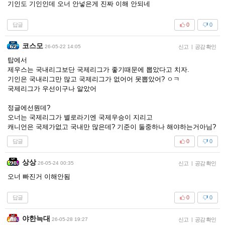
기인도 기인인데 오너 안넣은게 진짜 이해 안되네
답글
0
0
코스모
26-05-22 14:05
신고
|
공감 확인
탑에서
제우스는 국내리그보단 국제리그가 좋기때문에 뽑았다고 치자.
기인은 국내리그만 많고 국제리그가 없어어 못뽑았어? ㅇㅋ
국제리그가 우선이구나 알았어
정글에선뭔데?
오너는 국제리그가 별로라기엔 국제우승이 지리고
캐니언은 국제가없고 국내만 많은데? 기준이 둘중하나 해야하는거아님?
답글
0
0
상상
26-05-24 00:35
신고
|
공감 확인
오너 빠진거 이해안됨
답글
0
0
야한늑대
26-05-28 19:27
신고
|
공감 확인