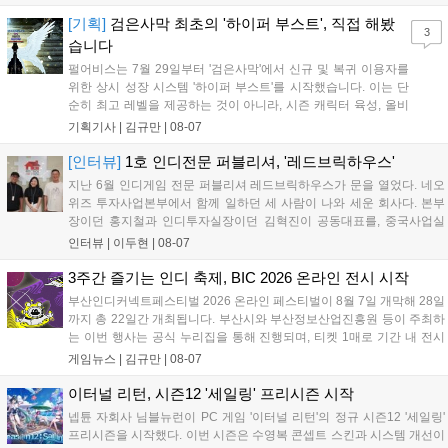
개발사 게임을 위한 시크릿 쿠폰도 추가 발행될 예정이다. 자세한 내용
은 공식 페이지에서 확인 가능하다....
[기획]
검은사막 최초의 '하이퍼 부스트', 직접 해봤
3
습니다
펄어비스는 7월 29일부터 '검은사막'에서 신규 및 복귀 이용자를
위한 상시 성장 시스템 '하이퍼 부스트'를 시작했습니다. 이는 단
순히 최고 레벨을 제공하는 것이 아니라, 시즌 캐릭터 육성, 올비
아 아카데미 수료, 아침의 나라 설화 진행 등 4단계 과정을 통해
기획기사 |
김규만
|
08-07
게임에 적응하며 공방합 750을 목표로 성장하는 구조입니다. 이
용자는 과제를 완수하며 동(V) 투발라 장비와 검은별 무기, 카라
[인터뷰]
1호 인디전문 퍼블리셔, '레드브릭하우스'
자드 장신구 등을 획득해 주요 콘텐츠에 진입할 수 있습니다....
지난 6월 인디게임 전문 퍼블리셔 레드브릭하우스가 문을 열었다. 네오
위즈 투자사업본부에서 함께 일하던 세 사람이 나와 세운 회사다. 본부
장이던 홍지철과 인디투자실장이던 김혁진이 공동대표를, 중국사업실
장이던 이민정이 이사를 맡았다. 출범 한 달여 만에 위메이드맥스의 전
인터뷰 |
이두현
|
08-07
략적 투자와 카카오벤처스 등 5개 벤처캐피털의 재무적 투자가 연달아
들어왔다. 서비스 중인...
3주간 즐기는 인디 축제, BIC 2026 온라인 전시 시작
부산인디커넥트페스티벌 2026 온라인 페스티벌이 8월 7일 개막해 28일
까지 총 22일간 개최됩니다. 부산시와 부산정보산업진흥원 등이 주최하
는 이번 행사는 공식 누리집을 통해 진행되며, 티켓 1매로 기간 내 전시
작을 제한 없이 체험할 수 있습니다. 일반 및 루키 부문 등 다양한 인디게
게임뉴스 |
김규만
|
08-07
임을 선보이며 개발자와의 소통 기능도 제공합니다. 장소 제약 없이 전
세계 누구나 참여 가능한 이번 행사는 역대 최대 규모로 열려 인디게임
이터널 리턴, 시즌12 '세일링' 프리시즌 시작
생태계 확장에 기여할 전망입니다....
넵튠 자회사 님블뉴런이 PC 게임 '이터널 리턴'의 정규 시즌12 '세일링'
프리시즌을 시작했다. 이번 시즌은 수영복 콘셉트 스킨과 시스템 개선이