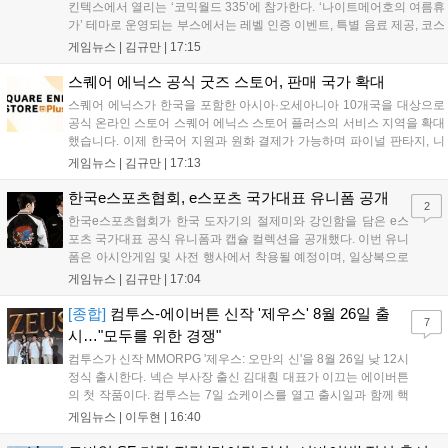
킨텍스에서 열리는 ‘코믹월드 335’에 참가한다. ‘나이트메어호의 여름휴
가’ 테마로 운영되는 부스에서는 레벨 인증 이벤트, 특별 음료 제공, 코스
프레 모델 포토존 등 다채로운 행사가 진행된다. 유명 코스어 7인이 캐릭
게임뉴스 |
김규만
|
17:15
터로 변신해 이용자를 맞이하며, SNS 인증 시 추가 굿즈도 증정한다. 자
세한 정보는 공식 커뮤니티에서 확인 가능하다....
스퀘어 에닉스 공식 굿즈 스토어, 판매 국가 확대
스퀘어 에닉스가 한국을 포함한 아시아·오세아니아 10개국을 대상으로
공식 온라인 스토어 스퀘어 에닉스 스토어 플러스의 서비스 지역을 확대
했습니다. 이제 한국어 지원과 원화 결제가 가능하며 파이널 판타지, 니
어 등 주요 게임의 피규어, 굿즈를 구매할 수 있습니다. 신상품이 순차적
게임뉴스 |
김규만
|
17:13
으로 추가될 예정이며 이용자는 사이트에서 국가를 한국으로 설정해 이
용 가능합니다....
한국e스포츠협회, e스포츠 국가대표 유니폼 공개
2
한국e스포츠협회가 한국 도자기의 절제미와 강인함을 담은 e스
포츠 국가대표 공식 유니폼과 캡슐 컬렉션을 공개했다. 이번 유니
폼은 아시안게임 및 사전 행사에서 착용될 예정이며, 일상복으로
구성된 컬렉션은 오는 8월 28일부터 골스튜디오 공식 홈페이지
게임뉴스 |
김규만
|
17:04
와 무신사, 오프라인 매장에서 판매된다. 다만 아시안게임 결선에
서는 대회 규정에 따라 별도의 유니폼을 착용할 계획이다....
[종합]
컴투스-에이버튼 신작 '제우스' 8월 26일 출
7
시…"모두를 위한 경쟁"
컴투스가 신작 MMORPG '제우스: 오만의 신'을 8월 26일 낮 12시
정식 출시한다. 넥슨 부사장 출신 김대훤 대표가 이끄는 에이버튼
의 첫 작품이다. 컴투스는 7일 쇼케이스를 열고 출시일과 함께 핵
심 콘텐츠, 유료화 정책, 운영 방향을 공개했다. 캐릭터명 선점은
게임뉴스 |
이두현
|
16:40
8월 13일 오후 8시 시작한다. '제우스: 오만의 신'은 최고신 제우스