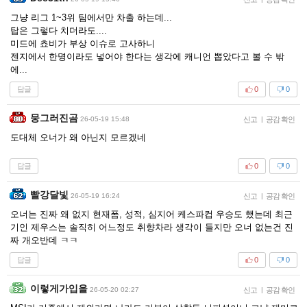
그냥 리그 1~3위 팀에서만 차출 하는데...
탑은 그렇다 치더라도....
미드에 쵸비가 부상 이슈로 고사하니
젠지에서 한명이라도 넣어야 한다는 생각에 캐니언 뽑았다고 볼 수 밖
에...
답글
0
0
뭉그러진곰
26-05-19 15:48
신고
|
공감 확인
도대체 오너가 왜 아닌지 모르겠네
답글
0
0
빨강달빛
26-05-19 16:24
신고
|
공감 확인
오너는 진짜 왜 없지 현재폼, 성적, 심지어 케스파컵 우승도 했는데 최근
기인 제우스는 솔직히 어느정도 취향차라 생각이 들지만 오너 없는건 진
짜 개오반데 ㅋㅋ
답글
0
0
이렇게가입을
26-05-20 02:27
신고
|
공감 확인