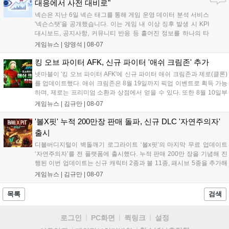
대응에서 사전 대비로"
넥슨은 지난 6일 넥슨 태그를 통해 게임 운영 데이터 분석 서비스
'넥슨스탯'을 공개했습니다. 이는 게임 내 이상 징후 발생 시 KPI
대시보드, 공지사항, 커뮤니티 반응 등 흩어진 정보를 하나의 타
임라인에 연결해 원인을 빠르게 파악하도록 돕는 관제 허브입니
게임뉴스 |
양영석
|
08-07
다. 현재 25개 이상의 프로젝트에 도입된 이 서비스는 사후 대응
중심의 운영 방식을 사전 대비 체계로 전환하며 데이터 기반의 효
킹 오브 파이터 AFK, 신규 파이터 '애쉬 크림존' 추가
율적인 의사결정을 지원하고 있습니다....
넷마블이 '킹 오브 파이터 AFK'에 신규 파이터 애쉬 크림존과 제로(클론)
를 업데이트했다. 애쉬 크림존은 8월 19일까지 픽업 이벤트로 획득 가능
하며, 제로는 프리미엄 소환과 상점에서 얻을 수 있다. 또한 8월 10일부
터 14일까지 럭키 엘피 이벤트로 론을, 13일부터 26일까지 트로피칼 아
게임뉴스 |
김규만
|
08-07
일랜드 이벤트로 펫 블레이즈와 팝시를 선보일 예정이다. 이번 업데이트
로 전략적 전투의 재미가 더욱 강화될 것으로 기대된다....
'볼X핏' 누적 200만장 판매 돌파, 신규 DLC '자연주의자'
출시
디볼버디지털이 벽돌깨기 로그라이트 ‘볼x핏’의 마지막 무료 업데이트
‘자연주의자’를 전 플랫폼에 출시했다. 누적 판매 200만 장을 기념해 진
행된 이번 업데이트는 신규 캐릭터 2종과 볼 11종, 패시브 5종을 추가해
전략적 재미를 높였다. 게임은 PC와 콘솔, 모바일에서 한글판으로 즐길
게임뉴스 |
김규만
|
08-07
수 있으며, 개발사는 조만간 게임과 관련한 새로운 소식을 전할 예정이
라고 밝혀 향후 행보에 기대감을 모으고 있다. 상세 정보는 공식 홈페이
목록
검색
지에서 확인 가능하다....
로그인
PC화면
퀵링크
설정