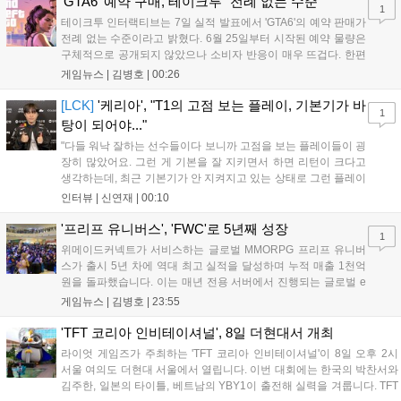
'GTA6' 예약 구매, 테이크투 "전례 없는 수준"
1
테이크투 인터랙티브는 7일 실적 발표에서 'GTA6'의 예약 판매가
전례 없는 수준이라고 밝혔다. 6월 25일부터 시작된 예약 물량은
구체적으로 공개되지 않았으나 소비자 반응이 매우 뜨겁다. 한편
11월 19일 PS5와 Xbox 시리즈 X|S로 정식 출시될 예정이며, 록
게임뉴스 |
김병호
|
00:26
스타 게임즈는 한국 시각 28일 오전 4시 넷플릭스를 통해 장편 영
상 'Grand Theft Auto VI: An Extended Look'을 최초 공개할 계획
[LCK]
'케리아', "T1의 고점 보는 플레이, 기본기가 바
1
이다....
탕이 되어야..."
"다들 워낙 잘하는 선수들이다 보니까 고점을 보는 플레이들이 굉
장히 많았어요. 그런 게 기본을 잘 지키면서 하면 리턴이 크다고
생각하는데, 최근 기본기가 안 지켜지고 있는 상태로 그런 플레이
를 추구하다 보니까 팀적으로 안 좋은 사고가 계속 많이 났던 것
인터뷰 |
신연재
|
00:10
같습니다." T1은 6일 서울 종로구 치지직 롤파크에서 열린 '2026
LoL 챔피언스 코리아(LCK)'...
'프리프 유니버스', 'FWC'로 5년째 성장
1
위메이드커넥트가 서비스하는 글로벌 MMORPG 프리프 유니버
스가 출시 5년 차에 역대 최고 실적을 달성하며 누적 매출 1천억
원을 돌파했습니다. 이는 매년 전용 서버에서 진행되는 글로벌 e
스포츠 대회 FWC의 영향이 큽니다. FWC는 이용자가 동일한 조
게임뉴스 |
김병호
|
23:55
건에서 시즌을 함께 즐기는 구조로, 올해 4월 시작된 FWC 2026
은 전년 대비 매출과 이용자 지표가 대폭 상승하는 성과를 냈습니
'TFT 코리아 인비테이셔널', 8일 더현대서 개최
다. 오는 10월 필리핀 마닐라에서 총상금 11만 달러 규모의 제4회
라이엇 게임즈가 주최하는 'TFT 코리아 인비테이셔널'이 8일 오후 2시
FWC 그랜드 파이널이 개최될 예정이며, 위메이드커넥트는 이를
서울 여의도 더현대 서울에서 열립니다. 이번 대회에는 한국의 박찬서와
통해 커뮤니티 중심의 장기 성장 모델을 지속할 방침입니다....
김주한, 일본의 타이틀, 베트남의 YBY1이 출전해 실력을 겨룹니다. TFT