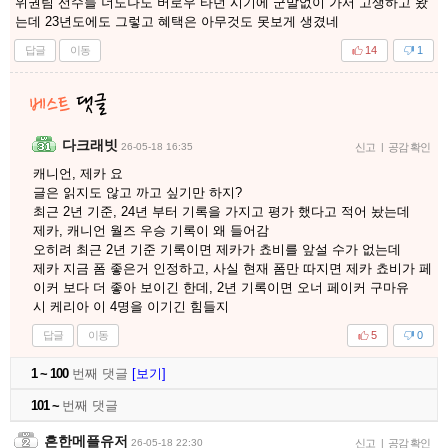
위권팀 선수들 너도나도 버로우 타던 시기에 군말없이 가서 고생하고 왔
는데 23년도에도 그렇고 혜택은 아무것도 못보게 생겼네
답글
이동
14
1
다크래빗
26-05-18 16:35
신고
|
공감 확인
캐니언, 제카 요
글은 읽지도 않고 까고 싶기만 하지?
최근 2년 기준, 24년 부터 기록을 가지고 평가 했다고 적어 놨는데
제카, 캐니언 월즈 우승 기록이 왜 들어감
오히려 최근 2년 기준 기록이면 제카가 쵸비를 앞설 수가 없는데
제카 지금 폼 좋은거 인정하고, 사실 현재 폼만 따지면 제카 쵸비가 페
이커 보다 더 좋아 보이긴 한데, 2년 기록이면 오너 페이커 구마유
시 케리아 이 4명을 이기긴 힘들지
답글
이동
5
0
1 ~ 100
번째 댓글
[보기]
101 ~
번째 댓글
흔한메플유저
26-05-18 22:30
신고
|
공감 확인