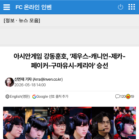
FC 온라인
인벤
[정보 · 뉴스 모음]
아시안게임 강동훈호, '제우스-캐니언-제카-
페이커-구마유시-케리아' 승선
신연재 기자
(
Arra@inven.co.kr
)
2026-05-18 14:00
English(영문)
Google 선호 출처 추가
120
19