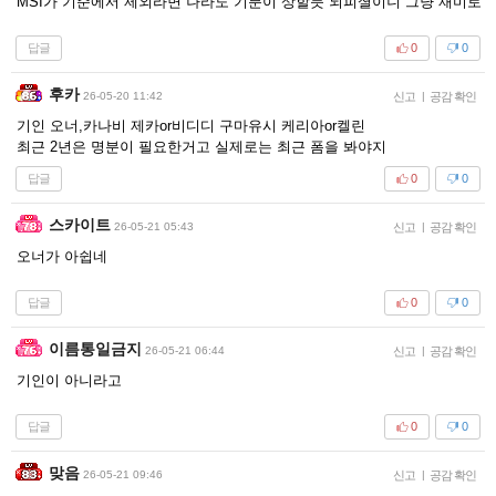
MSI가 기준에서 제외라면 나라도 기분이 상할듯 뇌피셜이니 그냥 재미로
답글
0
0
후카
26-05-20 11:42
신고
|
공감 확인
기인 오너,카나비 제카or비디디 구마유시 케리아or켈린
최근 2년은 명분이 필요한거고 실제로는 최근 폼을 봐야지
답글
0
0
스카이트
26-05-21 05:43
신고
|
공감 확인
오너가 아쉽네
답글
0
0
이름통일금지
26-05-21 06:44
신고
|
공감 확인
기인이 아니라고
답글
0
0
맞음
26-05-21 09:46
신고
|
공감 확인