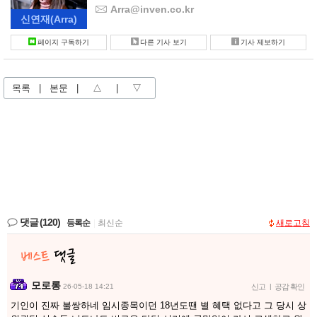
Arra@inven.co.kr
신연재
(Arra)
페이지 구독하기
다른 기사 보기
기사 제보하기
목록
|
본문
|
△
|
▽
댓글
(120)
등록순
|
최신순
새로고침
모로롱
26-05-18 14:21
신고
|
공감 확인
기인이 진짜 불쌍하네 임시종목이던 18년도땐 별 혜택 없다고 그 당시 상