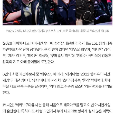
2026 아이치·나고야 아시안게임 e스포츠 LoL 부문 국가대표 최종 파견후보자 ©LCK
'2026 아이치·나고야 아시안게임'에 출전할 대한민국 국가대표 LoL 팀의 최종
파견후보자 명단이 공개됐다. 큰 이변이 없다면 '제우스' 최우제, '캐니언' 김건
부, '제카' 김건우, '페이커' 이상혁, '구마유시' 이민형, '케리아' 류민석이 강동훈
감독의 지도 아래 금메달에 도전한다.
6인의 최종 파견후보자 중 '제우스', '페이커', '케리아'는 '2022 항저우 아시안
게임' 금메달 멤버다. 당시 '카나비' 서진혁, '쵸비' 정지훈, '룰러' 박재혁과 함께
무실 세트 전승 우승을 달성하며, '역대 최고 수준의 로스터'라는 평가를 받기도
했다.
'캐니언', '제카', '구마유시'는 올해 처음으로 태극마크를 달고 이번 아시안게임
에 출전한다. 특히 미드-바텀 라인에서 누가 나고야로 향하게 될지 많은 이목이