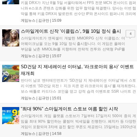
키움 DRX가 지난 8월 5일 서울타워에서 FPS 전문 MCN 온사이드 컴퍼
니와 e스포츠 콘텐츠 강화를 위한 업무 협약을 체결했다. 양사는 이번 협
약을 통해 키움 DRX의 발로란트 선수단 IP와 온사이드 컴퍼니의 크리에
이터 네트워크를 결합하여 정규 및 특별 콘텐츠를 공동 기획한다. 또한
게임뉴스 |
김규만
|
15:09
디지털 콘텐츠 제작을 넘어 팬들이 직접 참여하는 오프라인 행사 등 온·
오프라인 연계 프로그램을 순차적으로 선보이며 e스포츠 생태계 확장에
스마일게이트 신작 '이클립스', 9월 10일 정식 출시
4
나설 계획이다....
스마일게이트가 엔픽셀이 개발한 MMORPG 신작 이클립스: 더
어웨이크닝을 오는 9월 10일 정식 출시합니다. 이 게임은 플레이
부담을 낮춘 MMOLite를 지향하며 전략적 전투와 선택형 PvP를
특징으로 합니다. 현재 공식 홈페이지와 앱 마켓에서 사전등록을
게임뉴스 |
김규만
|
15:07
진행 중이며 참여자에게는 초월 소환권 등 다양한 보상을 제공합
니다. 또한 카카오톡 채널 추가 시 주차별 스페셜 쿠폰과 한정 스
SD건담 지 제네레이션 이터널, '라크로아의 용사' 이벤트
킨, 경품 이벤트 등 풍성한 혜택을 마련해 이용자들의 기대를 모
재개최
으고 있습니다....
반다이 남코 엔터테인먼트가 ‘SD건담 지 제네레이션 이터널’에서 스토
리 이벤트 ‘SD건담 외전Ⅰ 지크 지온 편 라크로아의 용사’를 재개최한다.
보스 배틀로 카드다스 코인을 얻고 강적 습격 이벤트로 SSR 나이트 건
담을 획득할 수 있다. 로그인 보너스로 최대 다이아 3,000개를 지급하며,
게임뉴스 |
김규만
|
15:01
8월 31일까지 실물대 유니콘 건담 입상 피날레를 기념해 SSR 유닛을 전
원 증정한다. 또한 9월 30일까지 공식 유튜브에서 특별 프로그램을 시청
"최대 90%" 스마일게이트 스토브 여름 할인 시작
할 수 있다....
스마일게이트 게임 플랫폼 스토브가 7일부터 17일까지 500여 종의 게
임을 최대 90% 할인하는 쿨썸머 빅세일을 진행한다. 페치카 등 다양한
게임이 포함되며 3차에 걸친 할인 쿠폰도 제공된다. 15일에는 1920년대
경성 배경의 신작 그날의 신문이 출시되며, 15일부터 17일까지는 국내
게임뉴스 |
김규만
|
14:58