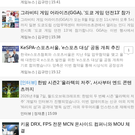
최대 4인 협동을 지원하며, 소음 관리와 물리 법칙을 활용한 전략적 플레
게임뉴스 |
김규만
|
15:41
이가 핵심입니다. 라인게임즈는 수집된 이용자 피드백을 반영해 게임성
을 개선 중이며, 상세 정보는 스팀 페이지에서 확인 가능합니다....
그라비티 게임 어라이즈(GGA), '도쿄 게임 던전13' 참가
그라비티 게임 어라이즈(GGA)가 오는 8월 8일 오전 11시부터 오후 5시
까지 일본 도쿄도립 산업무역센터 하마마쓰초관에서 열리는 인디 게임
전시회 ‘도쿄 게임 던전 13’에 참가합니다. GGA는 이번 행사에서
‘JALECO ARCADE COLLECTION’ 시리즈의 미공개 작품 12종을 최초
게임뉴스 |
김규만
|
15:38
공개하며, ‘다함께 쿠키요미. 월드 한국 Ver.’ 등 다양한 인디 게임을 선보
입니다. 시연 참여 관람객에게는 선착순으로 특별 굿즈를 증정하며, 인
KeSPA-스포츠서울, 'e스포츠 대상' 공동 개최 추진
1
디 게임 생태계 활성화와 신규 타이틀 반응 확인을 목표로 합니다....
한국e스포츠협회와 스포츠서울은 지난 6일 업무협약을 맺고 올
해 대한민국 e스포츠 발전을 위한 ‘e스포츠 대상’을 공동 개최하
기로 합의했습니다. 양측은 이번 협약을 통해 시상식의 공정성과
전문성을 강화하고 MZ세대를 겨냥한 미디어 영향력을 확대해 e
게임뉴스 |
김규만
|
15:12
스포츠 전 종목을 아우르는 대표 연례 행사로 육성할 계획입니다.
김영만 회장은 10년 만에 재추진되는 이번 시상식이 e스포츠의
[인터뷰]
한밤 시즌2 '울라텍의 저주', 서사부터 엔드 콘텐
성과와 가치를 널리 알리는 권위 있는 행사가 되도록 노력하겠다
츠까지
고 밝혔습니다....
2026년 8월 7일, 월드오브워크래프트: 한밤의 두 번째 시즌 '울라텍의 저
주' 개발자 인터뷰가 진행되었습니다. 이번 업데이트는 신규 야외 지역
'똬리의 섬'과 공격대 '맹독 심연', 야외 우두머리를 인스턴스로 재해석한
'소굴'을 포함합니다. 개발진은 하우징 시스템 개선 및 신화+ 던전 로테이
인터뷰 |
정재훈
|
15:09
션, 공격대 보상 강화 등을 예고하며, 한국 팬들의 열정적인 성원에 감사
를 표했습니다....
키움 DRX, FPS 전문 MCN 온사이드 컴퍼니와 MOU 체
결