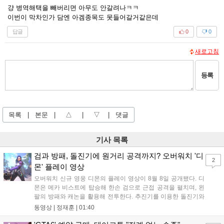
걍 병역해택을 빼버리면 아무도 안갈려나ㅋㅋ
이번이 막차인가 담엔 아겜종목도 못들어갈거같은데
답글
0
0
새로고침
등록
목록
|
본문
|
△
|
▽
|
댓글
기사 목록
검과 방패, 돌진기에 원거리 공격까지? 오버워치 '디
2
몬' 플레이 영상
오버워치 신규 영웅 디몬의 플레이 영상이 8월 8일 공개됐다. 디
몬은 메카 비스트에 탑승해 한손 검으로 근접 공격을 펼치며, 왼
팔의 방패와 캐논을 활용해 전투한다. 추진기를 이용한 돌진기와
참격 형태의 궁극기를 보유했고, 메카 파괴 시 맨몸으로 기관총을
동영상 |
정재훈
|
01:40
사용하는 특징이 있다. 디몬은 오는 8월 12일 시작되는 시즌4 부
산의 영웅들 업데이트를 통해 정식 출시될 예정이다....