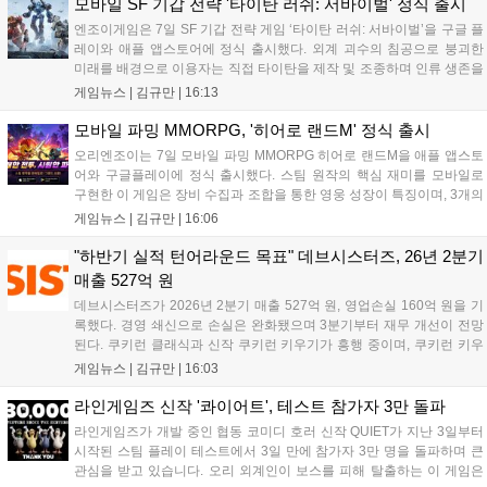
의 오만으로 균열이...
모바일 SF 기갑 전략 '타이탄 러쉬: 서바이벌' 정식 출시
엔조이게임은 7일 SF 기갑 전략 게임 ‘타이탄 러쉬: 서바이벌’을 구글 플
레이와 애플 앱스토어에 정식 출시했다. 외계 괴수의 침공으로 붕괴한
미래를 배경으로 이용자는 직접 타이탄을 제작 및 조종하며 인류 생존을
위한 전투를 펼친다. 지휘관 모집, 피난처 운영, 연맹 협동 콘텐츠가 특징
게임뉴스 |
김규만
|
16:13
이며 출시를 기념해 접속 시 영웅 경험치와 다이아몬드 등 다양한 성장
지원 보상을 제공한다. 상세 내용은 공식 커뮤니티에서 확인 가능하다....
모바일 파밍 MMORPG, '히어로 랜드M' 정식 출시
오리엔조이는 7일 모바일 파밍 MMORPG 히어로 랜드M을 애플 앱스토
어와 구글플레이에 정식 출시했다. 스팀 원작의 핵심 재미를 모바일로
구현한 이 게임은 장비 수집과 조합을 통한 영웅 성장이 특징이며, 3개의
무기 스킬을 활용한 전략적 전투와 길드전 등 다양한 콘텐츠를 제공한
게임뉴스 |
김규만
|
16:06
다. 정식 출시를 기념해 사전예약자 50만 명 달성 보상을 포함한 다양한
혜택을 지급하며, 상세 내용은 공식 라운지에서 확인할 수 있다. 이용자
"하반기 실적 턴어라운드 목표" 데브시스터즈, 26년 2분기
는 게임 접속 및 주요 콘텐츠 플레이를 통해 성장을 지원받을 수 있다....
매출 527억 원
데브시스터즈가 2026년 2분기 매출 527억 원, 영업손실 160억 원을 기
록했다. 경영 쇄신으로 손실은 완화됐으며 3분기부터 재무 개선이 전망
된다. 쿠키런 클래식과 신작 쿠키런 키우기가 흥행 중이며, 쿠키런 키우
기는 13일 첫 업데이트를 시작으로 2주 간격의 콘텐츠를 제공한다. 또한
게임뉴스 |
김규만
|
16:03
9월 미국 로블록스 개발자 컨퍼런스에 참여해 IP 생태계를 확장할 계획
이다. 회사는 비용 효율화와 신작 흥행을 통해 하반기 실적 턴어라운드
라인게임즈 신작 '콰이어트', 테스트 참가자 3만 돌파
를 이끌 방침이다....
라인게임즈가 개발 중인 협동 코미디 호러 신작 QUIET가 지난 3일부터
시작된 스팀 플레이 테스트에서 3일 만에 참가자 3만 명을 돌파하며 큰
관심을 받고 있습니다. 오리 외계인이 보스를 피해 탈출하는 이 게임은