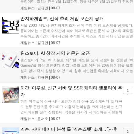
특징이며, 프리시즌은 8월 12일까지, 정규 시즌은 8월 13일부터 진행된
다. 실험체 관찰일지 추가와 후반부 전략 강화를 위한 다중 크로노 스피
게임뉴스 |
김규만
|
08-07
어 도입 등 다양한 업데이트와 풍성한 이벤트가 마련되어 이용자들의 기
대를 모으고 있다....
반지하게임즈, 신작 추리 게임 보존계 공개
서울 2033 개발사 반지하게임즈가 신작 추리 게임 보존계를 공개했다.
플레이어는 보존계 수사관이 되어 화재로 훼손된 문서 속 단어와 맥락을
복원하고 총 8건의 미제사건을 추적한다. 텍스트 기반 서사 강점을 살린
이번 게임은 정보 조합과 사건 재구성이 핵심이며, 현재 스팀 상점 페이
게임뉴스 |
김규만
|
08-07
지가 공개되었다. 반지하게임즈는 2027년 상반기 정식 출시를 목표로
개발에 박차를 가하고 있다....
원스토어, AI 창작 게임 전문관 오픈
원스토어가 7일 AI 기술로 제작된 게임을 모아 선보이는 전문관 ‘AI
Games’를 정식 오픈했다. 라그나로크 브레이커 등 20종의 게임을 별도
설치 없이 즉시 실행할 수 있으며, 향후 라인업을 확대할 계획이다. 오는
11일부터는 게임 실행 시 할인 쿠폰을 지급하는 오픈 기념 이벤트도 진
게임뉴스 |
김규만
|
08-07
행된다. 이번 서비스는 누구나 AI를 활용해 게임을 제작하고 유통할 수
있는 환경을 조성해 창작자와 이용자 모두에게 새로운 경험을 제공할 것
히간: 이루실, 신규 서버 및 SSR 캐릭터 벨로티아 추
1
으로 기대된다....
가
히간 이루실이 신규 서버 오픈과 함께 신규 SSR 캐릭터 및 대규
모 결투 콘텐츠를 추가하고 이용자 편의성을 크게 개선하는 신규
업데이트를 전격 진행한다. 넥슨은 자사가 서비스하는 서브컬처
게임 히간 이루실에 신규 서버 'world3'을 개설하고 신규 캐릭터
게임뉴스 |
윤서호
|
08-07
및 이벤트 스토리를 포함한 대규모 콘텐츠 업데이트를 적용했다.
이번 업데이트를 통해 어둠 속 서큐버스...
넥슨, 사내 데이터 분석 툴 '넥슨스탯' 소개... "사후
2