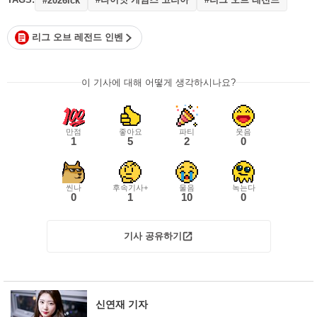
#2026lck
리그 오브 레전드 인벤
이 기사에 대해 어떻게 생각하시나요?
만점
좋아요
파티
웃음
1
5
2
0
씬나
후속기사+
울음
녹는다
0
1
10
0
기사 공유하기
신연재 기자