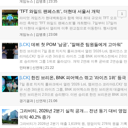
는 소속팀 없이 개인 자격으로 참가하는 독특한 대회 구조를 가지며, 누
게임뉴스 |
김병호
|
23:35
구나 참여 가능한 '소파에서 왕관까지'라는 철학을 실천하고 있습니다.
17일까지 이어지는 이번 행사는 신규 세트 체험과 공연 등 다양한 즐길
'TFT 와일드 팬페스트', 더현대 서울서 개막
1
거리를 제공하며, 이후 현대백화점 판교점에서도 행사가 이어질 예정입
라이엇 게임즈가 현대백화점과 함께 역대 최대 규모의 TFT 오프
니다. 연말에는 라스베이거스 오픈이 개최됩니다....
라인 축제인 'TFT 와일드 팬페스트'를 개최했다. 7일부터 17일까
지 더현대 서울에서 열리며 이후 판교점으로 이동한다. 행사장에
는 체험, 스페셜, 무대 존이 마련됐으며 8일 오후 2시 인비테이셔
게임뉴스 |
김병호
|
23:08
널, 15일 오후 2시 스트리머 매치, 17일 오후 7시 30분 QWER 공
연 등 다채로운 일정이 준비되어 있다. 사전 예약은 조기 마감될
[LCK]
데뷔 첫 POM '남궁', "잘해준 팀원들에게 고마워"
만큼 큰 인기를 끌고 있다....
한진 브리온이 7일 종로 치지직 롤파크에서 열린 '2026 LoL 챔피언스 코
리아(LCK)' 정규 시즌 3라운드 라이즈 그룹 BNK 피어엑스전에서 2:0으
로 승리하며 그룹 1위로 올라섰다. 개막 2연패 이후 곧바로 2연승을 만
들어내면서 이어질 4라운드에 대한 기대감을 올렸다. 다음은 이날 데뷔
인터뷰 |
신연재
|
21:22
첫 POM을 수상한 '남궁' 남궁성훈의 POM 인터뷰 전문이다....
[LCK]
한진 브리온, BNK 피어엑스 꺾고 '라이즈 1위' 등극
7일 종로 치지직 롤파크에서 열린 '2026 LoL 챔피언스 코리아(LCK)' 정
규 시즌 3라운드 라이즈 그룹, BNK 피어엑스와 한진 브리온의 대결에서
한진 브리온이 2:0으로 승리했다. 이번 승리로 한진 브리온은 BNK 피어
엑스를 제치고 라이즈 그룹 1위로 올라섰다. 1세트, 한진 브리온이 '로머'
경기결과 |
신연재
|
21:06
조우진의 로크를 중심으로 게임을 유리하게 풀어갔다. '...
그라비티, 2026년 2분기 실적 공개… 전년 동기 대비 영업
이익 40.2% 증가
그라비티가 2026년 2분기 매출 1,619억 원, 영업이익 276억 원을 기록