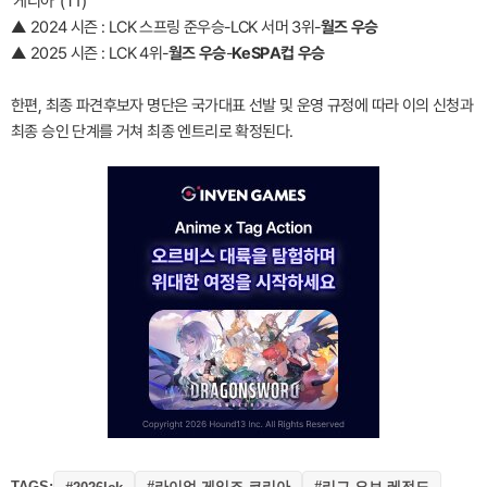
'케리아' (T1)
▲ 2024 시즌 : LCK 스프링 준우승-LCK 서머 3위-
월즈 우승
▲ 2025 시즌 : LCK 4위-
월즈 우승
-
KeSPA컵 우승
한편, 최종 파견후보자 명단은 국가대표 선발 및 운영 규정에 따라 이의 신청과
최종 승인 단계를 거쳐 최종 엔트리로 확정된다.
TAGS:
#라이엇 게임즈 코리아
#리그 오브 레전드