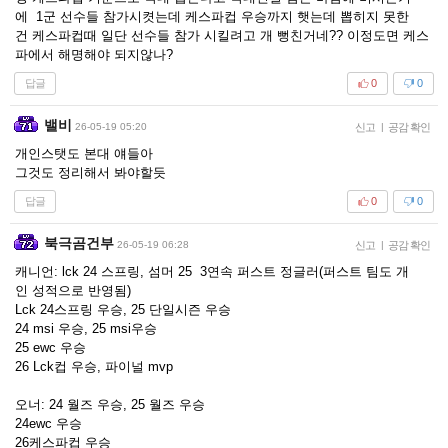
에 1군 선수들 참가시켯는데 케스파컵 우승까지 햇는데 뽑히지 못한
건 케스파컵때 일단 선수들 참가 시킬려고 개 뻥친거네?? 이정도면 케스
파에서 해명해야 되지않나?
답글
0
0
밸비
26-05-19 05:20
신고
|
공감 확인
개인스탯도 본대 얘들아
그것도 정리해서 봐야할듯
답글
0
0
북극곰건부
26-05-19 06:28
신고
|
공감 확인
캐니언: lck 24 스프링, 섬머 25 3연속 퍼스트 정글러(퍼스트 팀도 개
인 성적으로 반영됨)
Lck 24스프링 우승, 25 단일시즌 우승
24 msi 우승, 25 msi우승
25 ewc 우승
26 Lck컵 우승, 파이널 mvp
오너: 24 월즈 우승, 25 월즈 우승
24ewc 우승
26케스파컵 우승