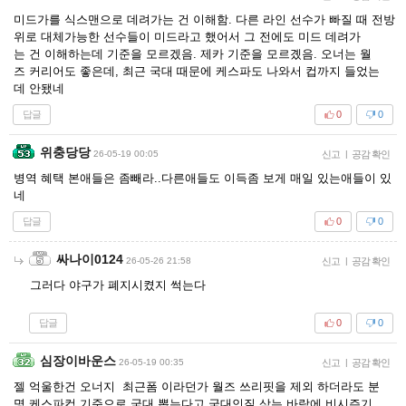
미드가를 식스맨으로 데려가는 건 이해함. 다른 라인 선수가 빠질 때 전방
위로 대체가능한 선수들이 미드라고 했어서 그 전에도 미드 데려가
는 건 이해하는데 기준을 모르겠음. 제카 기준을 모르곘음. 오너는 월
즈 커리어도 좋은데, 최근 국대 때문에 케스파도 나와서 컵까지 들었는
데 안됐네
답글
0
0
위충당당
26-05-19 00:05
신고
|
공감 확인
병역 혜택 본애들은 좀빼라..다른애들도 이득좀 보게 매일 있는애들이 있
네
답글
0
0
싸나이0124
26-05-26 21:58
신고
|
공감 확인
그러다 야구가 폐지시켰지 썩는다
답글
0
0
심장이바운스
26-05-19 00:35
신고
|
공감 확인
젤 억울한건 오너지 최근폼 이라던가 월즈 쓰리핏을 제외 하더라도 분
명 케스파컵 기준으로 국대 뽑는다고 국대인질 삼는 바람에 비시즌기