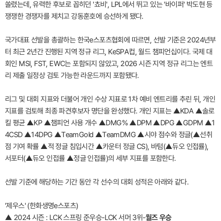
쏠렸는데, 유력한 후보로 꼽히던 '쵸비', LPL에서 뛰고 있는 '바이퍼' 박도현 등
쟁쟁한 경쟁자를 제치고 강동훈호에 승선하게 됐다.
국가대표 선발을 총괄하는 한국e스포츠협회에 따르면, 선발 기준은 2024년부
터 최근 2년간 진행된 지역 정규 리그, KeSPA컵, 월드 챔피언십이다. 국제 대
회인 MSI, FST, EWC는 포함되지 않았고, 2026 시즌 지역 정규 리그는 엔트
리 제출 일정상 검토 가능한 라운드까지 포함됐다.
리그 및 대회 지표와 더불어 개인 수상 지표로 1차 예비 엔트리를 추린 뒤, 개인
지표를 검토해 최종 파견후보자 명단을 완성했다. 개인 지표는 ▲KDA ▲솔로
킬 평균 ▲KP ▲챔피언 사용 개수 ▲DMG% ▲DPM ▲DPG ▲GDPM ▲1
4CSD ▲14DPG ▲TeamGold ▲TeamDMG ▲시야 점수와 정글(▲선취
점 기여 확률 ▲적 정글 침입시간 ▲카운터 정글 CS), 바텀(▲듀오 인접률),
서포터(▲듀오 인접률 ▲정글 인접률)의 세부 지표를 포함한다.
선발 기준에 해당하는 기간 동안 각 선수의 대회 성적은 아래와 같다.
'제우스' (한화생명e스포츠)
▲ 2024 시즌 : LCK 스프링 준우승-LCK 서머 3위-
월즈 우승