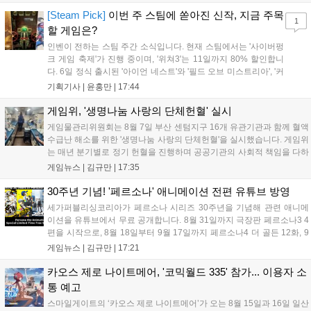
케이스와 함께 대규모 할인을 진행하며 순위가 급상승했고, 신작
'마블 투혼: 파이팅 소울즈'와 레트로 수리 시뮬레이션 '리스토
[Steam Pick]
이번 주 스팀에 쏟아진 신작, 지금 주목
1
리'도 스팀에 정식 출시되었습니다....
할 게임은?
인벤이 전하는 스팀 주간 소식입니다. 현재 스팀에서는 '사이버펑
크 게임 축제'가 진행 중이며, '위쳐3'는 11일까지 80% 할인합니
다. 6일 정식 출시된 '아이언 네스트'와 '필드 오브 미스트리아', '커
세어 코브'가 호평받고 있습니다. 한편, 7일 출시된 '마블 투혼'은
기획기사 |
윤홍만
|
17:44
태그 시스템에 대한 호불호가 갈리며 복합적 평가를 기록 중입니
다. 유비소프트의 '고스트리콘: 와일드랜드'는 7년 만의 대규모 업
게임위, '생명나눔 사랑의 단체헌혈' 실시
데이트 '라스트 라이츠'와 함께 95% 할인 중입니다....
게임물관리위원회는 8월 7일 부산 센텀지구 16개 유관기관과 함께 혈액
수급난 해소를 위한 '생명나눔 사랑의 단체헌혈'을 실시했습니다. 게임위
는 매년 분기별로 정기 헌혈을 진행하며 공공기관의 사회적 책임을 다하
고 있으며, 이번 행사에는 영화진흥위원회 등 14개 기관 임직원이 동참
게임뉴스 |
김규만
|
17:35
해 생명 나눔을 실천했습니다. 서태건 위원장은 이웃의 생명을 지키는
따뜻한 실천에 참여한 모든 임직원에게 감사의 뜻을 전하며 헌혈 문화
30주년 기념! '페르소나' 애니메이션 전편 유튜브 방영
확산에 앞장섰습니다....
세가퍼블리싱코리아가 페르소나 시리즈 30주년을 기념해 관련 애니메
이션을 유튜브에서 무료 공개합니다. 8월 31일까지 극장판 페르소나3 4
편을 시작으로, 8월 18일부터 9월 17일까지 페르소나4 더 골든 12화, 9
월 15일부터 10월 14일까지 페르소나5 시리즈가 순차 공개됩니다. 또한
게임뉴스 |
김규만
|
17:21
8월 16일까지 SNS를 통해 축하 메시지를 모집하며, 선정된 내용은 기념
영상 및 대형 전광판에 소개될 예정입니다....
카오스 제로 나이트메어, '코믹월드 335' 참가... 이용자 소
통 예고
스마일게이트의 ‘카오스 제로 나이트메어’가 오는 8월 15일과 16일 일산