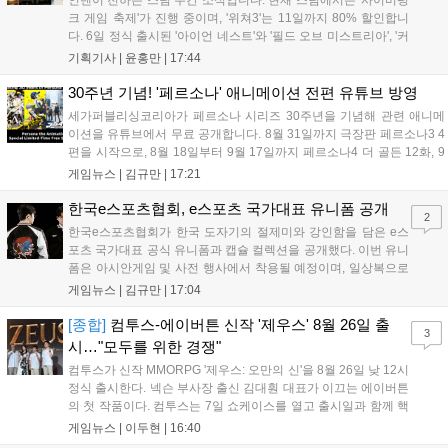
크 게임 축제'가 진행 중이며, '위쳐3'는 11일까지 80% 할인합니
다. 6일 정식 출시된 '아이언 네스트'와 '필드 오브 미스트리아', '커
세어 코브'가 호평받고 있습니다. 한편, 7일 출시된 '마블 투혼'은
기획기사 |
윤홍만
|
17:44
태그 시스템에 대한 호불호가 갈리며 복합적 평가를 기록 중입니
다. 유비소프트의 '고스트리콘: 와일드랜드'는 7년 만의 대규모 업
30주년 기념! '페르소나' 애니메이션 전편 유튜브 방영
데이트 '라스트 라이츠'와 함께 95% 할인 중입니다....
세가퍼블리싱코리아가 페르소나 시리즈 30주년을 기념해 관련 애니메
이션을 유튜브에서 무료 공개합니다. 8월 31일까지 극장판 페르소나3 4
편을 시작으로, 8월 18일부터 9월 17일까지 페르소나4 더 골든 12화, 9
월 15일부터 10월 14일까지 페르소나5 시리즈가 순차 공개됩니다. 또한
게임뉴스 |
김규만
|
17:21
8월 16일까지 SNS를 통해 축하 메시지를 모집하며, 선정된 내용은 기념
영상 및 대형 전광판에 소개될 예정입니다....
한국e스포츠협회, e스포츠 국가대표 유니폼 공개
2
한국e스포츠협회가 한국 도자기의 절제미와 강인함을 담은 e스
포츠 국가대표 공식 유니폼과 캡슐 컬렉션을 공개했다. 이번 유니
폼은 아시안게임 및 사전 행사에서 착용될 예정이며, 일상복으로
구성된 컬렉션은 오는 8월 28일부터 골스튜디오 공식 홈페이지
게임뉴스 |
김규만
|
17:04
와 무신사, 오프라인 매장에서 판매된다. 다만 아시안게임 결선에
서는 대회 규정에 따라 별도의 유니폼을 착용할 계획이다....
[종합]
컴투스-에이버튼 신작 '제우스' 8월 26일 출
3
시…"모두를 위한 경쟁"
컴투스가 신작 MMORPG '제우스: 오만의 신'을 8월 26일 낮 12시
정식 출시한다. 넥슨 부사장 출신 김대훤 대표가 이끄는 에이버튼
의 첫 작품이다. 컴투스는 7일 쇼케이스를 열고 출시일과 함께 핵
심 콘텐츠, 유료화 정책, 운영 방향을 공개했다. 캐릭터명 선점은
게임뉴스 |
이두현
|
16:40
8월 13일 오후 8시 시작한다. '제우스: 오만의 신'은 최고신 제우스