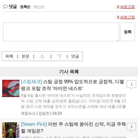
댓글
등록순
|
최신순
새로고침
새로고침
등록
목록
|
본문
|
△
|
▽
|
댓글
기사 목록
[스팀체크]
스팀 긍정 99% 압도적으로 긍정적, 디젤
1
펑크 포탑 조작 '아이언 네스트'
8월 6일 출시된 '아이언 네스트'가 사실적인 조작감으로 호평받으
며 스팀 신작 매출 상위권에 올랐습니다. '이터널 리턴'은 8월 13
일 정규 시즌 개막을 앞두고 프리시즌을 시작해 국내 매출 1위를
기록했습니다. 25주년을 맞은 '고스트 리콘' 시리즈는 8월 6일 쇼
게임뉴스 |
강승진
|
18:24
케이스와 함께 대규모 할인을 진행하며 순위가 급상승했고, 신작
'마블 투혼: 파이팅 소울즈'와 레트로 수리 시뮬레이션 '리스토
[Steam Pick]
이번 주 스팀에 쏟아진 신작, 지금 주목
1
리'도 스팀에 정식 출시되었습니다....
할 게임은?
인벤이 전하는 스팀 주간 소식입니다. 현재 스팀에서는 '사이버펑