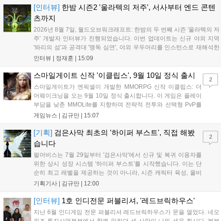
의 오만으로 균열이...
[인터뷰]
한밤 시즌2 '울라텍의 저주', 서사부터 엔드 콘텐
츠까지
2026년 8월 7일, 월드오브워크래프트: 한밤의 두 번째 시즌 '울라텍의 저
주' 개발자 인터뷰가 진행되었습니다. 이번 업데이트는 신규 야외 지역
'똬리의 섬'과 공격대 '맹독 심연', 야외 우두머리를 인스턴스로 재해석한
'소굴'을 포함합니다. 개발진은 하우징 시스템 개선 및 신화+ 던전 로테이
인터뷰 |
정재훈
|
15:09
션, 공격대 보상 강화 등을 예고하며, 한국 팬들의 열정적인 성원에 감사
를 표했습니다....
스마일게이트 신작 '이클립스', 9월 10일 정식 출시
2
스마일게이트가 엔픽셀이 개발한 MMORPG 신작 이클립스: 더
어웨이크닝을 오는 9월 10일 정식 출시합니다. 이 게임은 플레이
부담을 낮춘 MMOLite를 지향하며 전략적 전투와 선택형 PvP를
특징으로 합니다. 현재 공식 홈페이지와 앱 마켓에서 사전등록을
게임뉴스 |
김규만
|
15:07
진행 중이며 참여자에게는 초월 소환권 등 다양한 보상을 제공합
니다. 또한 카카오톡 채널 추가 시 주차별 스페셜 쿠폰과 한정 스
[기획]
검은사막 최초의 '하이퍼 부스트', 직접 해봤
2
킨, 경품 이벤트 등 풍성한 혜택을 마련해 이용자들의 기대를 모
습니다
으고 있습니다....
펄어비스는 7월 29일부터 '검은사막'에서 신규 및 복귀 이용자를
위한 상시 성장 시스템 '하이퍼 부스트'를 시작했습니다. 이는 단
순히 최고 레벨을 제공하는 것이 아니라, 시즌 캐릭터 육성, 올비
아 아카데미 수료, 아침의 나라 설화 진행 등 4단계 과정을 통해
기획기사 |
김규만
|
12:00
게임에 적응하며 공방합 750을 목표로 성장하는 구조입니다. 이
용자는 과제를 완수하며 동(V) 투발라 장비와 검은별 무기, 카라
[인터뷰]
1호 인디전문 퍼블리셔, '레드브릭하우스'
자드 장신구 등을 획득해 주요 콘텐츠에 진입할 수 있습니다....
지난 6월 인디게임 전문 퍼블리셔 레드브릭하우스가 문을 열었다. 네오
위즈 투자사업본부에서 함께 일하던 세 사람이 나와 세운 회사다. 본부