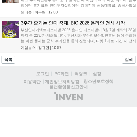
장이던 홍지철과 인디투자실장이던 김혁진이 공동대표를, 중국사업실
장이던 이민정이 이사를 맡았다. 출범 한 달여 만에 위메이드맥스의 전
인터뷰 |
이두현
|
12:00
략적 투자와 카카오벤처스 등 5개 벤처캐피털의 재무적 투자가 연달아
들어왔다. 서비스 중인...
3주간 즐기는 인디 축제, BIC 2026 온라인 전시 시작
부산인디커넥트페스티벌 2026 온라인 페스티벌이 8월 7일 개막해 28일
까지 총 22일간 개최됩니다. 부산시와 부산정보산업진흥원 등이 주최하
는 이번 행사는 공식 누리집을 통해 진행되며, 티켓 1매로 기간 내 전시
작을 제한 없이 체험할 수 있습니다. 일반 및 루키 부문 등 다양한 인디게
게임뉴스 |
김규만
|
10:57
임을 선보이며 개발자와의 소통 기능도 제공합니다. 장소 제약 없이 전
세계 누구나 참여 가능한 이번 행사는 역대 최대 규모로 열려 인디게임
목록
검색
생태계 확장에 기여할 전망입니다....
로그인
PC화면
퀵링크
설정
청소년보호정책
이용약관
개인정보처리방침
불법촬영물신고안내
(주)
인
벤