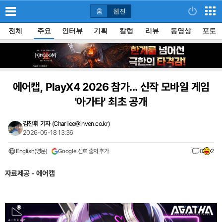
홈
웹진
전체
주요
인터뷰
기획
칼럼
리뷰
동영상
포토
에어캡, PlayX4 2026 참가... 신작 모바일 게임
'아가타' 최초 공개
김찬휘 기자
(
Charliee@inven.co.kr
)
2026-05-18 13:36
English(영문)
Google 선호 출처 추가
0
2
자료제공 - 에어캡