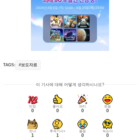
TAGS:
#보도자료
이 기사에 대해 어떻게 생각하시나요?
만점
좋아요
파티
웃음
0
0
0
0
씬나
후속기사+
울음
녹는다
1
1
0
0