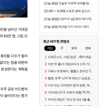
[오늘 끝딜] 오슬로 아웃백 트래블 텀블러 350ml, 아이보리
[22,200 -> 15,000] 프로즌 원팩 곱도리탕 590g 2개
[오늘 끝딜][고양이의 날] [호퍼 패키지] 리터로봇4 고양이 자동 화장실(블랙) + 리터호퍼
[오늘 끝딜] 에크멀 이지 브러시 에이에이 포인트 아이 06
0만을 넘어선 기대감
 65만 명, 스팀 단
최근 HOT한 콘텐츠
게임
IT
유머
연예
 이용자들 다수가 얼리
1
드래곤소드, 스팀 '압긍'…축하 댓글 달고 게임 코드 받자!
없다'는 점을 비판하
2
이번 주 출시! 게임프리크 신작, '비스트 오브 리인카네이션'
을 완성한다는 계획을
3
가레나·포켓페어, ‘팰월드 온라인’ 2026년 출시 예고
4
웹젠, 뮤 IP 신작 '뮤 테오스' 상표권 출원
5
디바 잇는 '오버워치 한국 영웅', 메카 파일럿 디몬 나온다
는 우주 공포 어드벤처
6
‘아키에이지 S: 자유의 해협’ PC MMORPG로 개발한다
흡이 늘어진다는 평가
7
카카오게임즈 "오딘 Q 내년 1월 출시, 연기는 없다"