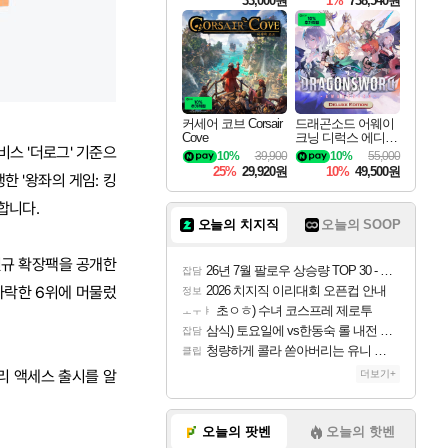
33,000원
1%
738,540원
커세어 코브 Corsair
드래곤소드 어웨이
Cove
크닝 디럭스 에디션
비스 '더로그' 기준으
DragonSword Awake
10%
39,900
10%
55,000
ning Deluxe Edition
25%
29,920원
10%
49,500원
한 '왕좌의 게임: 킹
합니다.
오늘의 치지직
오늘의 SOOP
 신규 확장팩을 공개한
26년 7월 팔로우 상승량 TOP 30 - 월간 치지직
잡담
 하락한 6위에 머물렀
2026 치지직 이리대회 오픈컵 안내
정보
초ㅇㅎ) 수녀 코스프레 제로투
ㅗㅜㅑ
삼식) 토요일에 vs한동숙 롤 내전 예정
잡담
청량하게 콜라 쏟아버리는 유니 ㅋㅋㅋ
클립
얼리 액세스 출시를 알
더보기+
오늘의 팟벤
오늘의 핫벤