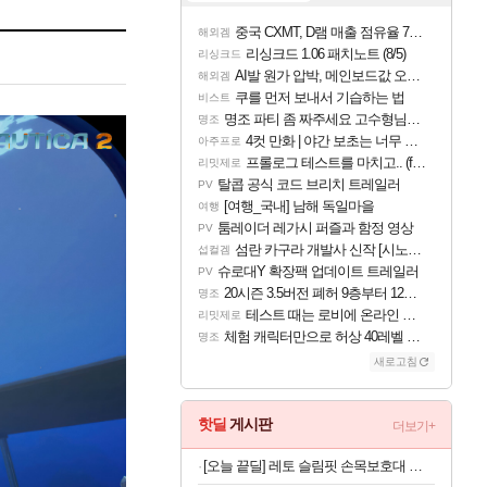
중국 CXMT, D램 매출 점유율 7%…글로벌 4위로 부상
해외겜
리싱크드 1.06 패치노트 (8/5)
리싱크드
AI발 원가 압박, 메인보드값 오르나
해외겜
쿠를 먼저 보내서 기습하는 법
비스트
명조 파티 좀 짜주세요 고수형님들…
명조
4컷 만화 | 야간 보초는 너무 힘들어
아주프로
프롤로그 테스트를 마치고.. (feat. 리아)
리밋제로
탈콥 공식 코드 브리치 트레일러
PV
[여행_국내] 남해 독일마을
여행
툼레이더 레가시 퍼즐과 함정 영상
PV
섬란 카구라 개발사 신작 [시노비 넥서스] 연내 출시 예정
섭컬겜
슈로대Y 확장팩 업데이트 트레일러
PV
20시즌 3.5버전 폐허 9층부터 12층까지 클리어 조합 | 죽음의 노래와 바닷속 폐허 |
명조
테스트 때는 로비에 온라인 기능이 있는데
리밋제로
체험 캐릭터만으로 허상 40레벨 하이와티아 5분 컷!｜에이메스·린네·모니에 명함
명조
새로고침
핫딜
게시판
더보기+
[오늘 끝딜] 레토 슬림핏 손목보호대 헬스 팔목 얇은 아대 밴드 LSL-WB07