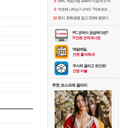
8
엔씨, 게임스컴 2026서 미공개 신작 최초 공개
9
차조에 나타난 '니키타', "타르코프 PvE 프레스티지 연내 출시 목표"
10
젠지, 한화생명 잡고 2연패 끊었다
PC 견적이 궁금하다면?
IT인벤 견적게시판
매일매일,
인벤 출석체크!
주사위 굴리고 포인트!
인벤 마블
추천 코스프레 갤러리