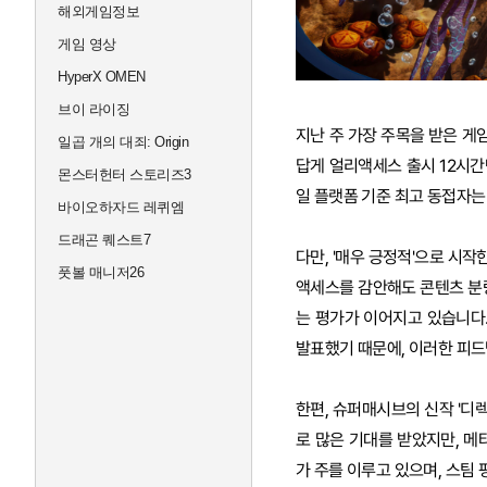
해외게임정보
게임 영상
HyperX OMEN
브이 라이징
지난 주 가장 주목을 받은 게
일곱 개의 대죄: Origin
답게 얼리액세스 출시 12시간만
몬스터헌터 스토리즈3
일 플랫폼 기준 최고 동접자는 
바이오하자드 레퀴엠
드래곤 퀘스트7
다만, '매우 긍정적'으로 시
풋볼 매니저26
액세스를 감안해도 콘텐츠 분량
는 평가가 이어지고 있습니다
발표했기 때문에, 이러한 피드
한편, 슈퍼매시브의 신작 '디렉
로 많은 기대를 받았지만, 
가 주를 이루고 있으며, 스팀 