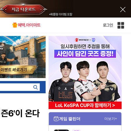
혜택.아이마트
로그인
인
벤
전
체
사
이
트
맵
즌6'이 온다
게임 캘린더
더보기+