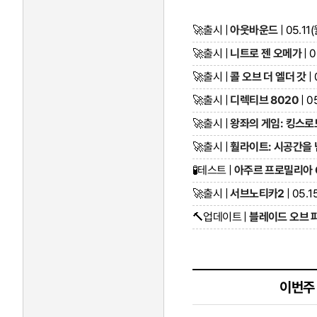
🚀
출시 |
아웃바운드
| 05.11(
🚀
출시 |
니트로 젠 오메가
| 0
🚀
출시 |
콜 오브 더 엘더 갓
| 
🚀
출시 |
디렉티브 8020
| 0
🚀
출시 |
왕좌의 게임: 킹스로
🚀
출시 |
훨라이트: 시공간을 
🧪
테스트 |
아주르 프로밀리아 
🚀
출시 |
서브노티카2
| 05.1
🔨
업데이트 |
블레이드 오브 파
이번주 