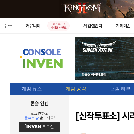
로스트아크
뉴스
커뮤니티
게임캘린더
게이머존
기대평 이벤트
게임 뉴스
게임 공략
콘솔 리뷰
콘솔 인벤
[신작투표소]
시리
로그인하고
출석보상
받으세요!
로그인