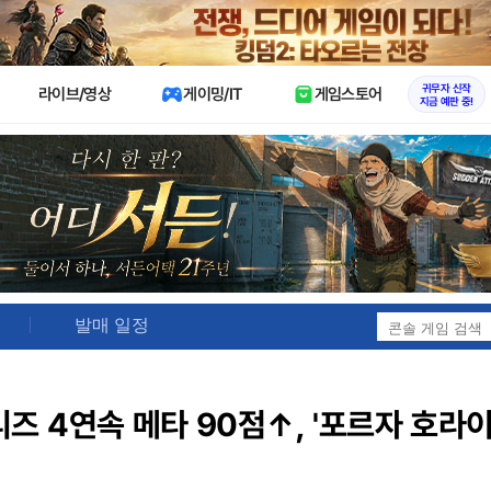
X
귀무자 신작
라이브/영상
게이밍/IT
게임스토어
지금 예판 중!
발매 일정
즈 4연속 메타 90점↑, '포르자 호라이