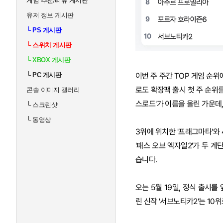
게임 추천/리뷰 게시판
유저 정보 게시판
└
PS 게시판
└
스위치 게시판
└
XBOX 게시판
└
PC 게시판
이번 주 주간 TOP 게임 순위
로도 확장팩 출시 첫 주 순위를
콘솔 이미지 갤러리
스로드'가 이름을 올린 가운데
└
스크린샷
└
동영상
3위에 위치한 '프래그마타'와
'패스 오브 엑자일2'가 두 계
습니다.
오는 5월 19일, 정식 출시를
린 신작 '서브노티카2'는 10