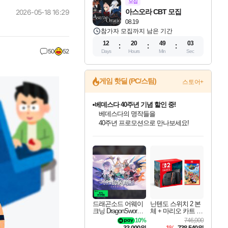
모집
아스오라 CBT 모집
2026-05-18 16:29
08.19
참가자 모집까지 남은 기간
12
20
49
02
50
52
Days
Hours
Min
Sec
게임 핫딜 (PC/스팀)
스토어+
마블 투혼 파이팅 소울즈 예약 판매 중!
마블 히어로 총 출동&화려한 격투!
네이버 포인트 혜택까지!
인벤게임즈 8월 특별 할인!
드래곤소드: 어웨이크닝 입점!
문명 7 특별 할인!
귀무자: 검의 길 예약 판매 중!
비스트 오브 리인카네이션 정식 출시!
커세어 코브 출시 기념 할인!
더 렐릭 퍼스트 가디언 정식 출시
베데스다 40주년 기념 할인 중!
캡콤 프렌차이즈 할인 진행 중!
캡콤 일부 상품 상시 할인
스타워즈 은하계 레이서
로블록스 기프트 카드 공식 입점
인기 퍼블리셔 모음!
스팀으로 만나는 드래곤소드!
조선&고려 DLC 출시 예정
10% 할인과
게임프릭 신작 IP
해적'섬'을 발전시키자!
설화x하드코어 액션!
베데스다의 명작들을
몬헌, 바하 등 인기 IP를
몬헌 와일즈 & 드래곤즈 도그마2
인벤게임즈에서 10% 추가 적립
Robux를 가장 안전하고
최대 90% 할인가를 만나보세요!
네이버혜택과 함께 만나보세요!
50%할인&추가 적립까지!
이니&베니 혜택까지!
네이버 혜택가와 함께 예약하세요!
할인&네이버혜택으로 만나보세요!
네이버페이 혜택과 만나보세요!
40주년 프로모션으로 만나보세요!
할인가에 만나보세요!
일부 에디션 상시 할인!
혜택으로 예약 판매 중
편안하게 충전하세요
드래곤소드 어웨이
닌텐도 스위치 2 본
크닝 DragonSword A
체 + 마리오 카트 월
wakening
드
10%
746,000