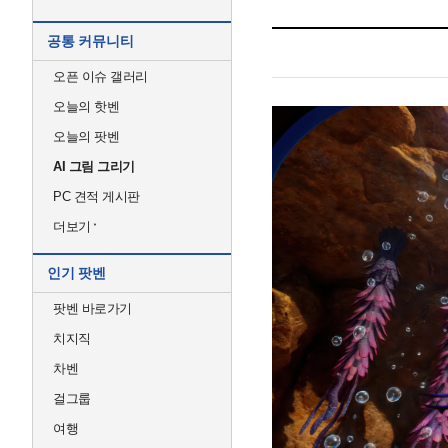
공통 커뮤니티
오픈 이슈 갤러리
오늘의 핫벤
오늘의 팟벤
AI 그림 그리기
PC 견적 게시판
더보기
인기 팟벤
팟벤 바로가기
치지직
차벤
걸그룹
여행