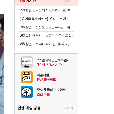
핫딜
게시판
더보기+
35%할인!달구벌 돼지 생막창 세트, 500g, 2봉
[LG 여름특가 이벤트] LG 디오스 AI 오브제컬렉션 양문형 매직스페이스 2도어 냉장고
39%할인!구첩반찬 양념고추무침, 1kg, 1개
36%할인!배터지는 소고기 한판 세트 1.2kg, 1세트
49%할인!도브 뷰티 너리싱 바디워시, 1L, 2개
PC 견적이 궁금하다면?
IT인벤 견적게시판
매일매일,
인벤 출석체크!
주사위 굴리고 포인트!
인벤 마블
인벤 게임 평점
더보기+