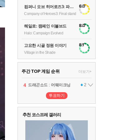
6.0
컴퍼니 오브 히어로즈3: 파이널 스탠드
Company of Heroes3: Final stand
8.0
헤일로: 캠페인 이볼브드
Halo: Campaign Evolved
8.1
고요한 시골 정원 이야기
Village in the Shade
주간 TOP 게임 순위
더보기+
1
2
3
4
팰월드
프로야구스피리츠2026
드래곤소드 : 어웨이크닝
어쌔신 크리드: 블랙 플래그 리싱크드
1
2
2
투표하기
5
블라인드 삼국
1
추천 코스프레 갤러리
6
그랑블루 판타지 리링크 - 엔드리스 라그나로크
1