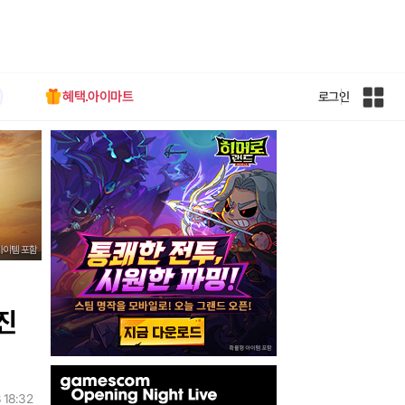
혜택.아이마트
로그인
인
벤
전
체
사
이
트
맵
진
인
벤
 18:32
배