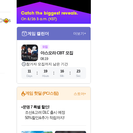
너
1
5
게임 캘린더
더보기+
모집
아스오라 CBT 모집
08.19
참가자 모집까지 남은 기간
11
19
16
22
Days
Hours
Min
Sec
게임 핫딜 (PC/스팀)
스토어+
마블 투혼 파이팅 소울즈 정식출시!
마블 히어로 총 출동&화려한 격투!
네이버 포인트 혜택까지!
인벤게임즈 8월 특별 할인!
드래곤소드: 어웨이크닝 입점!
문명 7 특별 할인!
귀무자: 검의 길 예약 판매 중!
비스트 오브 리인카네이션 정식 출시!
커세어 코브 출시 기념 할인!
더 렐릭 퍼스트 가디언 정식 출시
베데스다 40주년 기념 할인 중!
캡콤 프렌차이즈 할인 진행 중!
캡콤 일부 상품 상시 할인
스타워즈 은하계 레이서
로블록스 기프트 카드 공식 입점
인기 퍼블리셔 모음!
스팀으로 만나는 드래곤소드!
조선&고려 DLC 출시 예정
10% 할인과
게임프릭 신작 IP
해적'섬'을 발전시키자!
설화x하드코어 액션!
베데스다의 명작들을
몬헌, 바하 등 인기 IP를
몬헌 와일즈 & 드래곤즈 도그마2
인벤게임즈에서 10% 추가 적립
Robux를 가장 안전하고