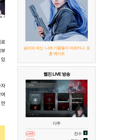
7
리듬 천국 미라클 스타즈
2
8
헤일로: 캠페인 이볼브드
2
9
캡틴 츠바사 2 월드 파이터즈
기로
승리의 여신: 니케 기묭묭지 아르카나: 포
시부
츈 메이트
10
레고 배트맨: 레거시 오브 더 다크 나이트
 있
웹진 LIVE 방송
가자
참여
 안
다주
진수
LIVE