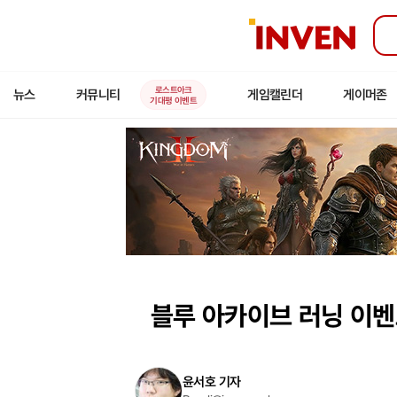
인
벤
로스트아크
뉴스
커뮤니티
게임캘린더
게이머존
기대평 이벤트
블루 아카이브 러닝 이벤트
윤서호 기자