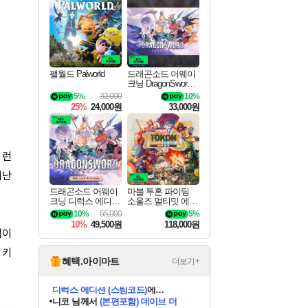
최대 90% 할인가를 만나보세요!
네이버혜택과 함께 만나보세요!
50%할인&추가 적립까지!
이니&베니 혜택까지!
네이버 혜택가와 함께 예약하세요!
할인&네이버혜택으로 만나보세요!
네이버페이 혜택과 만나보세요!
40주년 프로모션으로 만나보세요!
할인가에 만나보세요!
일부 에디션 상시 할인!
혜택으로 예약 판매 중
편안하게 충전하세요
팰월드 Palworld
드래곤소드 어웨이
크닝 DragonSword A
wakening
5%
32,000
10%
25%
24,000원
33,000원
 런
지난
드래곤소드 어웨이
마블 투혼 파이팅
크닝 디럭스 에디션
소울즈 얼티밋 에디
DragonSword Awake
션 MARVEL Tokon
10%
55,000
5%
ning Deluxe Edition
Fighting Souls Ultima
10%
49,500원
118,000원
te Edition
램이
 키
혜택.아이마트
더보기+
니코
님께서
(본편포함) 데이브 더
다이버 인 더 정글 번들 (스팀코드)
에