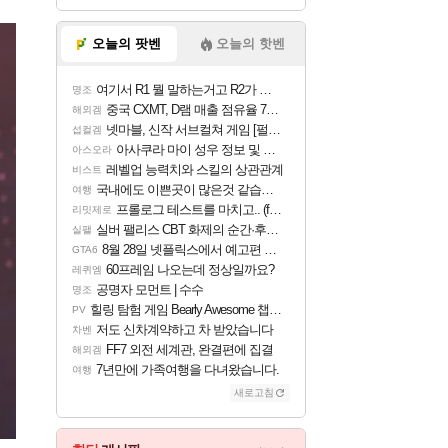
오늘의 팟벤
오늘의 핫벤
여기서 R1 뭘 말하는거고 R2가 뭘말하는걸까요?
명조
중국 CXMT, D램 매출 점유율 7%…글로벌 4위로 부상
해외겜
넷마블, 신작 서브컬쳐 게임 [펄 인 블루] 티저 사이트 오픈
섭컬겜
아사쿠라 마이 성우 정보 및 주요 필모
아스오라
레벨업 능력치와 스킬의 상관관계
비스트
국내에도 이쁜곳이 많은것 같습니다
여행
프롤로그 테스트를 마치고.. (feat. 리아)
리밋제로
실버 팰리스 CBT 화제의 순간·후기 모음
실팰
8월 28일 넷플릭스에서 예고편 공개 예정
GTA6
60프레임 나오는데 정상일까요?
레퀴엠
공명자 모먼트 | 수수
명조
힐링 탐험 게임 Bearly Awesome 챕터 1 트레일러
PV
저도 신차계약하고 차 받았습니다
차벤
FF7 외전 세계관, 완결편에 집결
해외겜
7년만에 가족여행을 다녀왔습니다.
여행
새로고침