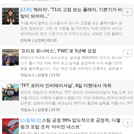
스타 게임즈는 한국 시각 28일 오전 4시 넷플릭스를 통해 장편 영
상 'Grand Theft Auto VI: An Extended Look'을 최초 공개할 계획
[LCK]
'케리아', "T1의 고점 보는 플레이, 기본기가 바
1
이다....
탕이 되어야..."
"다들 워낙 잘하는 선수들이다 보니까 고점을 보는 플레이들이 굉
장히 많았어요. 그런 게 기본을 잘 지키면서 하면 리턴이 크다고
생각하는데, 최근 기본기가 안 지켜지고 있는 상태로 그런 플레이
를 추구하다 보니까 팀적으로 안 좋은 사고가 계속 많이 났던 것
인터뷰 |
신연재
|
00:10
같습니다." T1은 6일 서울 종로구 치지직 롤파크에서 열린 '2026
LoL 챔피언스 코리아(LCK)'...
'프리프 유니버스', 'FWC'로 5년째 성장
1
위메이드커넥트가 서비스하는 글로벌 MMORPG 프리프 유니버
스가 출시 5년 차에 역대 최고 실적을 달성하며 누적 매출 1천억
원을 돌파했습니다. 이는 매년 전용 서버에서 진행되는 글로벌 e
스포츠 대회 FWC의 영향이 큽니다. FWC는 이용자가 동일한 조
게임뉴스 |
김병호
|
23:55
건에서 시즌을 함께 즐기는 구조로, 올해 4월 시작된 FWC 2026
은 전년 대비 매출과 이용자 지표가 대폭 상승하는 성과를 냈습니
'TFT 코리아 인비테이셔널', 8일 더현대서 개최
다. 오는 10월 필리핀 마닐라에서 총상금 11만 달러 규모의 제4회
라이엇 게임즈가 주최하는 'TFT 코리아 인비테이셔널'이 8일 오후 2시
FWC 그랜드 파이널이 개최될 예정이며, 위메이드커넥트는 이를
서울 여의도 더현대 서울에서 열립니다. 이번 대회에는 한국의 박찬서와
통해 커뮤니티 중심의 장기 성장 모델을 지속할 방침입니다....
김주한, 일본의 타이틀, 베트남의 YBY1이 출전해 실력을 겨룹니다. TFT
는 소속팀 없이 개인 자격으로 참가하는 독특한 대회 구조를 가지며, 누
게임뉴스 |
김병호
|
23:35
구나 참여 가능한 '소파에서 왕관까지'라는 철학을 실천하고 있습니다.
17일까지 이어지는 이번 행사는 신규 세트 체험과 공연 등 다양한 즐길
[스팀체크]
스팀 긍정 99% 압도적으로 긍정적, 디젤
1
거리를 제공하며, 이후 현대백화점 판교점에서도 행사가 이어질 예정입
펑크 포탑 조작 '아이언 네스트'
니다. 연말에는 라스베이거스 오픈이 개최됩니다....
8월 6일 출시된 '아이언 네스트'가 사실적인 조작감으로 호평받으