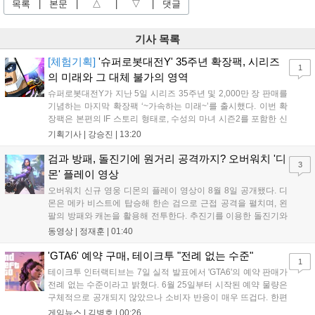
목록
|
본문
|
△
|
▽
|
댓글
기사 목록
[체험기획]
'슈퍼로봇대전Y' 35주년 확장팩, 시리즈
1
의 미래와 그 대체 불가의 영역
슈퍼로봇대전Y가 지난 5일 시리즈 35주년 및 2,000만 장 판매를
기념하는 마지막 확장팩 ‘~가속하는 미래~’를 출시했다. 이번 확
장팩은 본편의 IF 스토리 형태로, 수성의 마녀 시즌2를 포함한 신
규 참전작과 크로스오버 합체기를 선보이며 작품을 완결 짓는다.
기획기사 |
강승진
|
13:20
기존 연출의 한계와 로봇 게임 시장의 어려움 속에서도 팬들이 원
하는 몰입감 있는 서사와 조합을 구현하며 시리즈의 미래를 향한
검과 방패, 돌진기에 원거리 공격까지? 오버워치 '디
3
새로운 가능성을 제시했다....
몬' 플레이 영상
오버워치 신규 영웅 디몬의 플레이 영상이 8월 8일 공개됐다. 디
몬은 메카 비스트에 탑승해 한손 검으로 근접 공격을 펼치며, 왼
팔의 방패와 캐논을 활용해 전투한다. 추진기를 이용한 돌진기와
참격 형태의 궁극기를 보유했고, 메카 파괴 시 맨몸으로 기관총을
동영상 |
정재훈
|
01:40
사용하는 특징이 있다. 디몬은 오는 8월 12일 시작되는 시즌4 부
산의 영웅들 업데이트를 통해 정식 출시될 예정이다....
'GTA6' 예약 구매, 테이크투 "전례 없는 수준"
1
테이크투 인터랙티브는 7일 실적 발표에서 'GTA6'의 예약 판매가
전례 없는 수준이라고 밝혔다. 6월 25일부터 시작된 예약 물량은
구체적으로 공개되지 않았으나 소비자 반응이 매우 뜨겁다. 한편
11월 19일 PS5와 Xbox 시리즈 X|S로 정식 출시될 예정이며, 록
게임뉴스 |
김병호
|
00:26