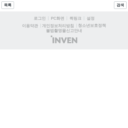
서는 대회 규정에 따라 별도의 유니폼을 착용할 계획이다....
목록
검색
로그인
PC화면
퀵링크
설정
청소년보호정책
이용약관
개인정보처리방침
불법촬영물신고안내
(주)
인
벤