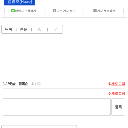
김병호
(Haao)
페이지 구독하기
다른 기사 보기
기사 제보하기
목록
|
본문
|
△
|
▽
댓글
등록순
|
최신순
새로고침
새로고침
등록