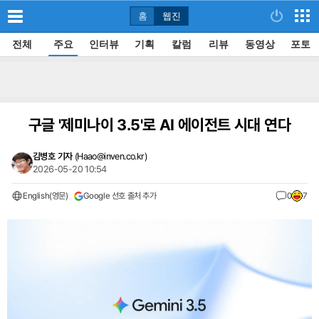
홈
웹진
전체
주요
인터뷰
기획
칼럼
리뷰
동영상
포토
구글 '제미나이 3.5'로 AI 에이전트 시대 연다
김병호 기자
(
Haao@inven.co.kr
)
2026-05-20 10:54
English(영문)
Google 선호 출처 추가
0
7