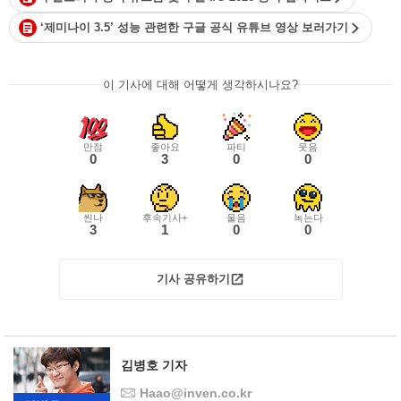
‘제미나이 3.5’ 성능 관련한 구글 공식 유튜브 영상 보러가기
이 기사에 대해 어떻게 생각하시나요?
만점
좋아요
파티
웃음
0
3
0
0
씬나
후속기사+
울음
녹는다
3
1
0
0
기사 공유하기
김병호 기자
Haao@inven.co.kr