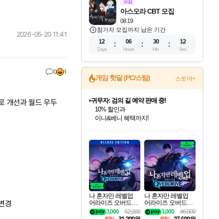
모집
아스오라 CBT 모집
08.19
참가자 모집까지 남은 기간
2026-05-20 11:41
12
06
30
10
Days
Hours
Min
Sec
0
1
게임 핫딜 (PC/스팀)
스토어+
비스트 오브 리인카네이션 정식 출시!
로 개선과 월드 우두
게임프릭 신작 IP
네이버 혜택가와 함께 예약하세요!
인벤게임즈 8월 특별 할인!
드래곤소드: 어웨이크닝 입점!
문명 7 특별 할인!
귀무자: 검의 길 예약 판매 중!
커세어 코브 출시 기념 할인!
더 렐릭 퍼스트 가디언 정식 출시
베데스다 40주년 기념 할인 중!
마블 투혼 파이팅 소울즈 예약 판매 중!
캡콤 프렌차이즈 할인 진행 중!
캡콤 일부 상품 상시 할인
스타워즈 은하계 레이서
로블록스 기프트 카드 공식 입점
인기 퍼블리셔 모음!
스팀으로 만나는 드래곤소드!
조선&고려 DLC 출시 예정
10% 할인과
해적'섬'을 발전시키자!
설화x하드코어 액션!
베데스다의 명작들을
마블 히어로 총 출동&화려한 격투!
몬헌, 바하 등 인기 IP를
몬헌 와일즈 & 드래곤즈 도그마2
인벤게임즈에서 10% 추가 적립
Robux를 가장 안전하고
최대 90% 할인가를 만나보세요!
네이버혜택과 함께 만나보세요!
50%할인&추가 적립까지!
이니&베니 혜택까지!
할인&네이버혜택으로 만나보세요!
네이버페이 혜택과 만나보세요!
40주년 프로모션으로 만나보세요!
네이버 포인트 혜택까지!
할인가에 만나보세요!
일부 에디션 상시 할인!
혜택으로 예약 판매 중
편안하게 충전하세요
나 혼자만 레벨업
나 혼자만 레벨업
어라이즈 오버드라
어라이즈 오버드라
 변경
이브 디럭스 에디션
이브 Solo Leveling A
3,000
52,000
3,000
46,000
Solo Leveling Arise
rise