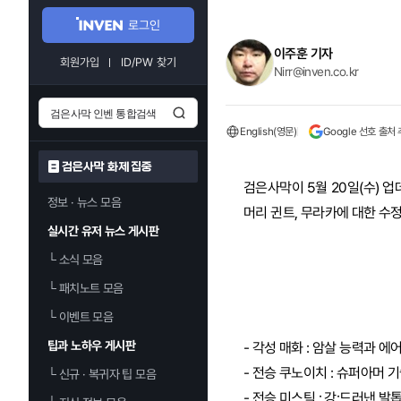
로그인
이주훈 기자
회원가입
ID/PW 찾기
Nirr@inven.co.kr
English(영문)
Google 선호 출처
검은사막 화제 집중
검은사막이 5월 20일(수) 
정보 · 뉴스 모음
머리 귄트, 무라카에 대한 수
실시간 유저 뉴스 게시판
└
소식 모음
└
패치노트 모음
└
이벤트 모음
팁과 노하우 게시판
- 각성 매화 : 암살 능력과 에
- 전승 쿠노이치 : 슈퍼아머 
└
신규 · 복귀자 팁 모음
- 전승 미스틱 : 강:드러낸 