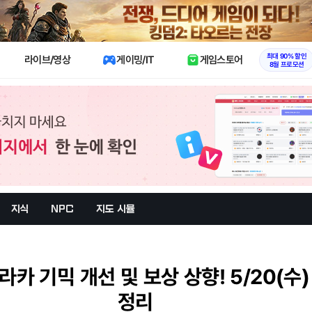
X
최대 90% 할인
라이브/영상
게이밍/IT
게임스토어
8월 프로모션
지식
NPC
지도 시뮬
라카 기믹 개선 및 보상 상향! 5/20(수
정리