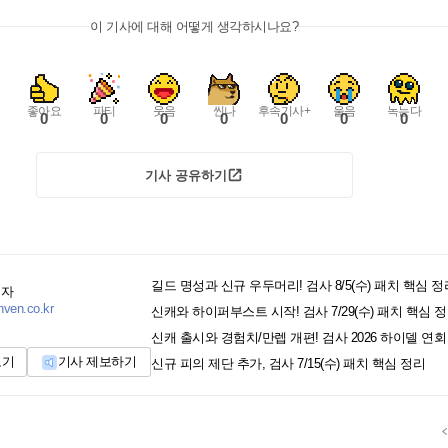
이 기사에 대해 어떻게 생각하시나요?
좋아요
파티
웃음
씬나
후속기사+
울음
녹는다
0
0
0
0
0
0
0
기사 공유하기
길드 명성과 신규 우두머리! 검사 8/5(수) 패치 핵심 정
기자
nven.co.kr
신캐와 하이퍼부스트 시작! 검사 7/29(수) 패치 핵심 
신캐 출시와 경험치/만렙 개편! 검사 2026 하이델 연
보기
기사 제보하기
신규 피의 제단 추가, 검사 7/15(수) 패치 핵심 정리