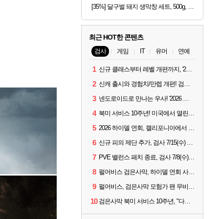
[35%] 달구벌 돼지 생막창 세트, 500g, 2봉
최근 HOT한 콘텐츠
검사
게임
IT
유머
연예
1
신규 클래스부터 레벨 개편까지, '2026 검은사막 하이델 연회' 총정리
2
신캐 출시와 경험치/만렙 개편! 검사 2026 하이델 연회 모아보기
3
넨도로이드로 만나는 우사! '2026 하이델 연회' 막바지 깜짝 공개
4
북미 서비스 10주년! 미국에서 열린 '검은사막 하이델 연회'
5
2026 하이델 연회, 캘리포니아에서 개최
6
신규 피의 제단 추가, 검사 7/15(수) 패치 핵심 정리
7
PVE 밸런스 패치 종료, 검사 7/8(수) 패치 핵심 정리
8
펄어비스 검은사막, 하이델 연회 사전 이벤트 시작
9
펄어비스, 검은사막 모험가 팬 무비 '마디걸스' 글로벌 상영회 개최
10
검은사막 북미 서비스 10주년, "다음 10년도 우리만의 액션으로"