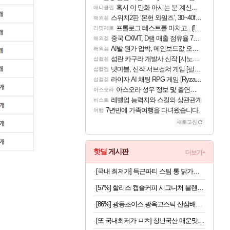
혹시 이 만화 아시는 분 계신가요
애니클립
스위치2판 ‘몬헌 와일즈’, 30~40fps 목표 추정
해외겜
프롤로그 테스트를 마치고.. (feat. 리아)
리밋제로
중국 CXMT, D램 매출 점유율 7%…글로벌 4위로 부상
해외겜
AI발 원가 압박, 메인보드값 오르나
해외겜
섬란 카구라 개발사 신작 [시노비 넥서스] 연내 출시 예정
섭컬겜
넷마블, 신작 서브컬쳐 게임 [펄 인 블루] 티저 사이트 오픈
섭컬겜
라이자 AI 채팅 RPG 게임 [RyzaChat: AI] 공개
섭컬겜
아스오라 성우 정보 및 출연작 모음
아스오라
레벨업 능력치와 스킬의 상관관계
비스트
7년만에 가족여행을 다녀왔습니다.
여행
새로고침
핫딜
게시판
더보기+
[국내 최저가] 득근파티 스팀 통 닭가슴살 6종 혼합 x 30팩
[57%] 할리스 캡슐커피 시그니처 블렌드, 5g, 10개입, 10개
[86%] 광동초이스 광옥고스틱 산삼배양근, 10g, 30포, 1개
[또 국내최저가 ㅁㅊ] 청년국산 매운맛 굵은 고춧가루 1kg