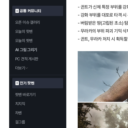
- 귄트가 신체 특정 부위를 
공통 커뮤니티
- 강화 부위를 대포로 타격 
오픈 이슈 갤러리
- 버림받은 땅(고립된 초소) 
- 무라카의 부위 파괴 기믹 삭
오늘의 핫벤
- 귄트, 무라카 처치 시 획득
오늘의 팟벤
AI 그림 그리기
PC 견적 게시판
더보기
인기 팟벤
팟벤 바로가기
치지직
차벤
걸그룹