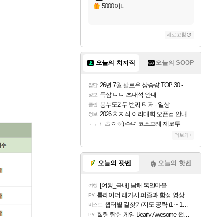
5000이니
새로고침
오늘의 치지직
오늘의 SOOP
26년 7월 팔로우 상승량 TOP 30 - 월간 치지직
잡담
룩삼 니니 초대석 안내
정보
봉누도2 두 번째 티저 - 일상
클립
2026 치지직 이리대회 오픈컵 안내
정보
초ㅇㅎ) 수녀 코스프레 제로투
ㅗㅜㅑ
더보기+
오늘의 팟벤
오늘의 핫벤
[여행_국내] 남해 독일마을
여행
툼레이더 레가시 퍼즐과 함정 영상
PV
챕터별 길찾기/지도 공략 (1 ~ 12장)
비스트
힐링 탐험 게임 Bearly Awesome 챕터 1 트레일러
PV