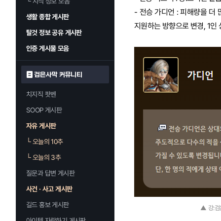
└
지식 정보 모음
- 전승 가디언 : 피해량을 
생활 종합 게시판
지원하는 방향으로 변경, 1인
탈것 정보 공유 게시판
인증 게시물 모음
검은사막 커뮤니티
치지직 팟벤
SOOP 게시판
자유 게시판
└
오늘의 10추
└
오늘의 3추
질문과 답변 게시판
사건 · 사고 게시판
길드 홍보 게시판
▲ 강:
아이템 자랑하기 게시판