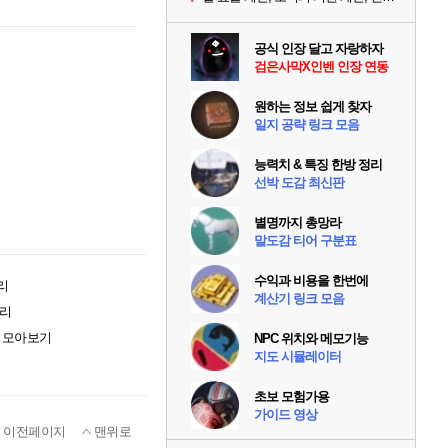
공식 인장 달고 자랑하자
검은사막X인벤 인장 연동
원하는 정보 쉽게 찾자
일지 공략 링크 모음
능력치 & 특징 한방 정리
선박 도감 최신판
별명까지 총망라
말도감 티어 구분표
수익과 비용을 한번에
리
계산기 링크 모음
정리
회 모아보기
NPC 위치와 메모기능
지도 시뮬레이터
초보 모험가용
가이드 영상
이전페이지
맨위로