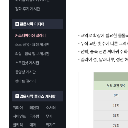
강화 후기 게시판
검은사막 미디어
- 교역로 확장에 필요한 물물교환
커스터마이징 갤러리
- 누적 교환 횟수에 따른 교역
소스 공유 · 요청 게시판
- 선박, 증축 관련 까마귀 주화
의상 · 염색 정보 게시판
- 일리야 섬, 달래나루, 성전
스크린샷 게시판
동영상 게시판
팬아트 갤러리
검은사막 클래스 게시판
워리어
레인저
소서러
자이언트
금수랑
무사
발키리
매화
위자드