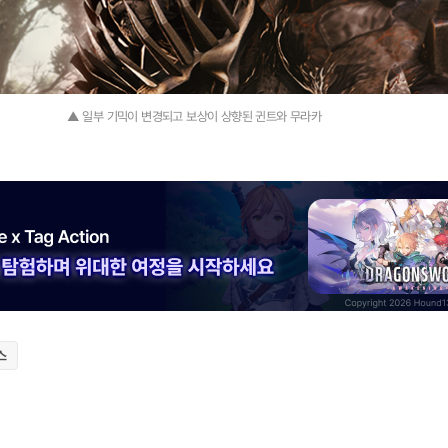
▲ 일부 기믹이 변경되고 보상이 상향된 귄트와 무라카
스