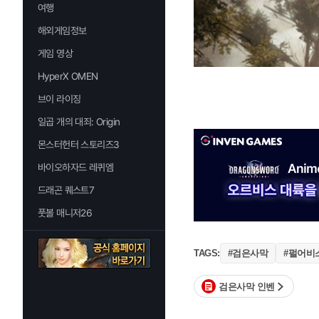
여행
해외게임정보
게임 영상
HyperX OMEN
브이 라이징
일곱 개의 대죄: Origin
몬스터헌터 스토리즈3
바이오하자드 레퀴엠
드래곤 퀘스트7
풋볼 매니저26
#검은사막
#펄어비
TAGS:
검은사막 인벤