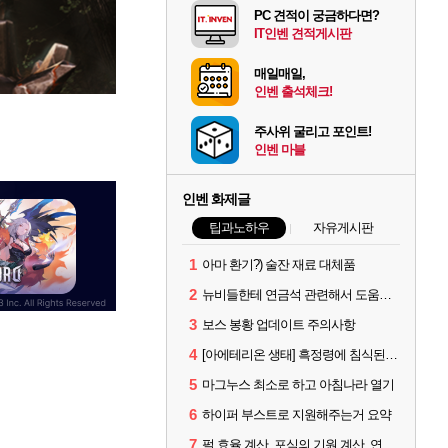
PC 견적이 궁금하다면?
IT인벤 견적게시판
매일매일,
인벤 출석체크!
주사위 굴리고 포인트!
인벤 마블
인벤 화제글
팁과노하우
자유게시판
1
아마 환기?) 술잔 재료 대체품
2
뉴비들한테 연금석 관련해서 도움이 될까해서..(벨의심장 등)
3
보스 봉황 업데이트 주의사항
4
[아에테리온 생태] 흑정령에 침식된 검사/용병
5
마그누스 최소로 하고 아침나라 열기
6
하이퍼 부스트로 지원해주는거 요약
7
펄 효율 계산, 포식의 기원 계산, 연금석 계산 사이트 공유