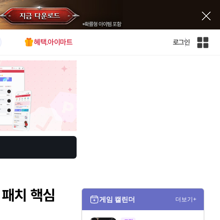
혜택.아이마트
로그인
인
벤
전
체
사
이
트
맵
) 패치 핵심
게임 캘린더
더보기+