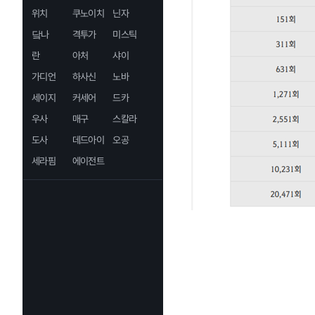
위치
쿠노이치
닌자
닼나
격투가
미스틱
란
아처
샤이
가디언
하사신
노바
세이지
커세어
드카
우사
매구
스칼라
도사
데드아이
오공
세라핌
에이전트