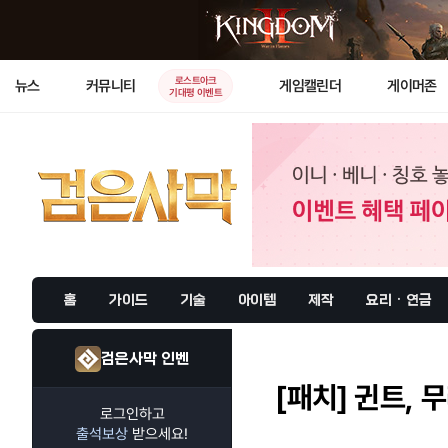
로스트아크
뉴스
커뮤니티
게임캘린더
게이머존
기대평 이벤트
홈
가이드
기술
아이템
제작
요리 · 연금
검은사막 인벤
[패치]
귄트, 무
로그인하고
출석보상
받으세요!