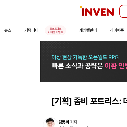
인
벤
로스트아크
뉴스
커뮤니티
게임캘린더
게이머존
기대평 이벤트
[기획]
좀비 포트리스: 
김동휘 기자