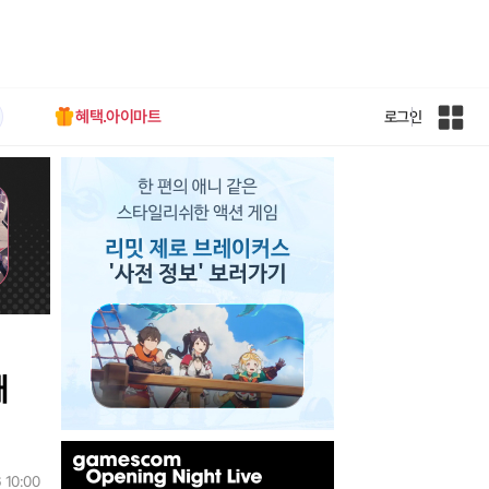
혜택.아이마트
로그인
인
벤
전
체
사
이
트
맵
때
인
벤
 10:00
배