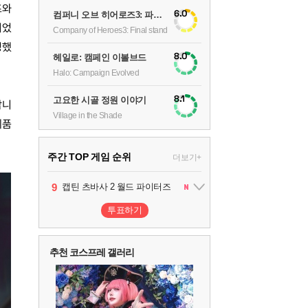
즈와
6.0
컴퍼니 오브 히어로즈3: 파이널 스탠드
되었
Company of Heroes3: Final stand
명했
8.0
헤일로: 캠페인 이볼브드
Halo: Campaign Evolved
8.1
고요한 시골 정원 이야기
합니
Village in the Shade
제품
주간 TOP 게임 순위
더보기+
1
2
3
4
5
6
7
8
9
팰월드
프로야구스피리츠2026
드래곤소드 : 어웨이크닝
블라인드 삼국
리듬 천국 미라클 스타즈
헤일로: 캠페인 이볼브드
캡틴 츠바사 2 월드 파이터즈
어쌔신 크리드: 블랙 플래그 리싱크드
그랑블루 판타지 리링크 - 엔드리스 라그나로크
1
2
2
1
1
2
2
투표하기
10
레고 배트맨: 레거시 오브 더 다크 나이트
추천 코스프레 갤러리