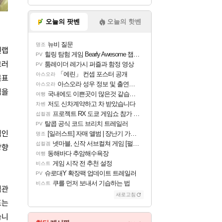
오늘의 팟벤
오늘의 핫벤
뉴비 질문
명조
엔랩
힐링 탐험 게임 Bearly Awesome 챕터 1 트레일러
PV
크러
툼레이더 레가시 퍼즐과 함정 영상
PV
「에린」 컨셉 포스터 공개
아스오라
목표
아스오라 성우 정보 및 출연작 모음
아스오라
임을
국내에도 이쁜곳이 많은것 같습니다
여행
저도 신차계약하고 차 받았습니다
차벤
프로젝트 RX 도쿄 게임쇼 참가 결정
섭컬겜
탈콥 공식 코드 브리치 트레일러
PV
적인
[일러스트] 자매 앨범 | 장난기 가득한 오후의 공원 (리메이크판)
명조
넷마블, 신작 서브컬쳐 게임 [펄 인 블루] 티저 사이트 오픈
섭컬겜
방향
동해바다 추암해수욕장
여행
게임 시작 전 추천 설정
비스트
슈로대Y 확장팩 업데이트 트레일러
PV
쿠를 먼저 보내서 기습하는 법
비스트
직관
새로고침
표는
습니