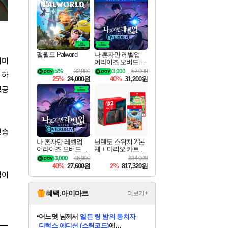
최대 90% 할인가를 만나보세요!
네이버혜택과 함께 만나보세요!
50%할인&추가 적립까지!
이니&베니 혜택까지!
네이버 혜택가와 함께 예약하세요!
할인&네이버혜택으로 만나보세요!
네이버페이 혜택과 만나보세요!
네이버 포인트 혜택까지!
할인가에 만나보세요!
일부 에디션 상시 할인!
혜택으로 예약 판매 중
편안하게 충전하세요
팰월드 Palworld
나 혼자만 레벨업
이미
어라이즈 오버드라
이브 디럭스 에디션
5%
32,000
3,000
52,000
 하
Solo Leveling Arise
25%
24,000원
40%
31,200원
Overdrive Deluxe Edi
성공
tion
했습
나 혼자만 레벨업
닌텐도 스위치 2 본
어라이즈 오버드라
체 + 마리오 카트 월
이브 Solo Leveling A
드 + 포켓몬 포코피
3,000
46,000
834,000
rise
아 번들
40%
27,600원
2%
817,320원
십이
혜택.아이마트
더보기+
어느덧
님께서
엘든 링 밤의 통치자
디럭스 에디션 (스팀코드)
에