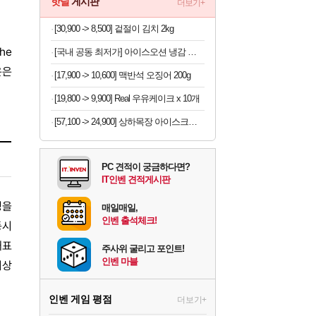
핫딜
게시판
더보기+
[30,900 -> 8,500] 겉절이 김치 2kg
he
[국내 공동 최저가] 아이스오션 냉감 홑이불 100x150
은은
[17,900 -> 10,600] 맥반석 오징어 200g
[19,800 -> 9,900] Real 우유케이크 x 10개
[57,100 -> 24,900] 상하목장 아이스크림 8개 (초코+프로즌그릭요거트+바이오요거트파르페)
PC 견적이 궁금하다면?
IT인벤 견적게시판
정을
매일매일,
인벤 출석체크!
동시
대표
주사위 굴리고 포인트!
인벤 마블
회상
인벤 게임 평점
더보기+