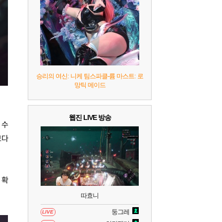
승리의 여신: 니케 팀스파클-륨 마스트: 로
망틱 메이드
웹진 LIVE 방송
 수
보다
 확
따효니
둥그레
LIVE