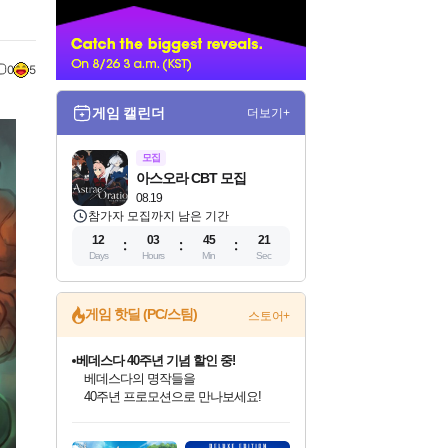
너
0
5
게임 캘린더
더보기+
모집
아스오라 CBT 모집
08.19
참가자 모집까지 남은 기간
12
03
45
20
Days
Hours
Min
Sec
게임 핫딜 (PC/스팀)
스토어+
베데스다 40주년 기념 할인 중!
베데스다의 명작들을
40주년 프로모션으로 만나보세요!
인벤게임즈 8월 특별 할인!
드래곤소드: 어웨이크닝 입점!
문명 7 특별 할인!
귀무자: 검의 길 예약 판매 중!
비스트 오브 리인카네이션 정식 출시!
커세어 코브 출시 기념 할인!
더 렐릭 퍼스트 가디언 정식 출시
마블 투혼 파이팅 소울즈 예약 판매 중!
캡콤 프렌차이즈 할인 진행 중!
캡콤 일부 상품 상시 할인
스타워즈 은하계 레이서
로블록스 기프트 카드 공식 입점
인기 퍼블리셔 모음!
스팀으로 만나는 드래곤소드!
조선&고려 DLC 출시 예정
10% 할인과
게임프릭 신작 IP
해적'섬'을 발전시키자!
설화x하드코어 액션!
마블 히어로 총 출동&화려한 격투!
몬헌, 바하 등 인기 IP를
몬헌 와일즈 & 드래곤즈 도그마2
인벤게임즈에서 10% 추가 적립
Robux를 가장 안전하고