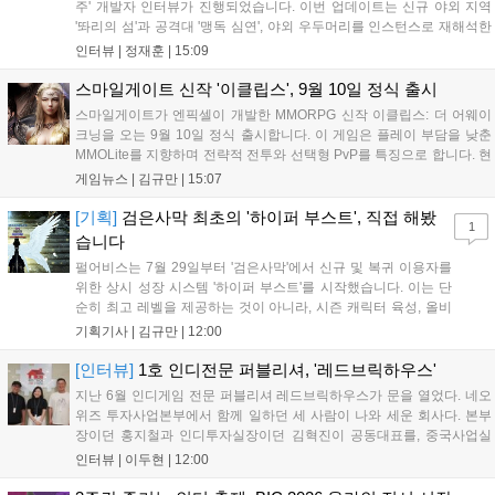
주' 개발자 인터뷰가 진행되었습니다. 이번 업데이트는 신규 야외 지역
'똬리의 섬'과 공격대 '맹독 심연', 야외 우두머리를 인스턴스로 재해석한
'소굴'을 포함합니다. 개발진은 하우징 시스템 개선 및 신화+ 던전 로테이
인터뷰 |
정재훈
|
15:09
션, 공격대 보상 강화 등을 예고하며, 한국 팬들의 열정적인 성원에 감사
를 표했습니다....
스마일게이트 신작 '이클립스', 9월 10일 정식 출시
스마일게이트가 엔픽셀이 개발한 MMORPG 신작 이클립스: 더 어웨이
크닝을 오는 9월 10일 정식 출시합니다. 이 게임은 플레이 부담을 낮춘
MMOLite를 지향하며 전략적 전투와 선택형 PvP를 특징으로 합니다. 현
재 공식 홈페이지와 앱 마켓에서 사전등록을 진행 중이며 참여자에게는
게임뉴스 |
김규만
|
15:07
초월 소환권 등 다양한 보상을 제공합니다. 또한 카카오톡 채널 추가 시
주차별 스페셜 쿠폰과 한정 스킨, 경품 이벤트 등 풍성한 혜택을 마련해
[기획]
검은사막 최초의 '하이퍼 부스트', 직접 해봤
1
이용자들의 기대를 모으고 있습니다....
습니다
펄어비스는 7월 29일부터 '검은사막'에서 신규 및 복귀 이용자를
위한 상시 성장 시스템 '하이퍼 부스트'를 시작했습니다. 이는 단
순히 최고 레벨을 제공하는 것이 아니라, 시즌 캐릭터 육성, 올비
아 아카데미 수료, 아침의 나라 설화 진행 등 4단계 과정을 통해
기획기사 |
김규만
|
12:00
게임에 적응하며 공방합 750을 목표로 성장하는 구조입니다. 이
용자는 과제를 완수하며 동(V) 투발라 장비와 검은별 무기, 카라
[인터뷰]
1호 인디전문 퍼블리셔, '레드브릭하우스'
자드 장신구 등을 획득해 주요 콘텐츠에 진입할 수 있습니다....
지난 6월 인디게임 전문 퍼블리셔 레드브릭하우스가 문을 열었다. 네오
위즈 투자사업본부에서 함께 일하던 세 사람이 나와 세운 회사다. 본부
장이던 홍지철과 인디투자실장이던 김혁진이 공동대표를, 중국사업실
장이던 이민정이 이사를 맡았다. 출범 한 달여 만에 위메이드맥스의 전
인터뷰 |
이두현
|
12:00
략적 투자와 카카오벤처스 등 5개 벤처캐피털의 재무적 투자가 연달아
들어왔다. 서비스 중인...