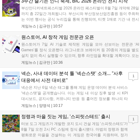
3주간 즐기는 인디 축제, BIC 2026 온라인 전시 시작
부산인디커넥트페스티벌 2026 온라인 페스티벌이 8월 7일 개막해 28일
까지 총 22일간 개최됩니다. 부산시와 부산정보산업진흥원 등이 주최하
는 이번 행사는 공식 누리집을 통해 진행되며, 티켓 1매로 기간 내 전시
작을 제한 없이 체험할 수 있습니다. 일반 및 루키 부문 등 다양한 인디게
게임뉴스 |
김규만
|
10:57
임을 선보이며 개발자와의 소통 기능도 제공합니다. 장소 제약 없이 전
세계 누구나 참여 가능한 이번 행사는 역대 최대 규모로 열려 인디게임
원스토어, AI 창작 게임 전문관 오픈
생태계 확장에 기여할 전망입니다....
원스토어가 7일 AI 기술로 제작된 게임을 모아 선보이는 전문관 ‘AI
Games’를 정식 오픈했다. 라그나로크 브레이커 등 20종의 게임을 별도
설치 없이 즉시 실행할 수 있으며, 향후 라인업을 확대할 계획이다. 오는
11일부터는 게임 실행 시 할인 쿠폰을 지급하는 오픈 기념 이벤트도 진
게임뉴스 |
김규만
|
10:36
행된다. 이번 서비스는 누구나 AI를 활용해 게임을 제작하고 유통할 수
있는 환경을 조성해 창작자와 이용자 모두에게 새로운 경험을 제공할 것
넥슨, 사내 데이터 분석 툴 '넥슨스탯' 소개... "사후
1
으로 기대된다....
대응에서 사전 대비로"
넥슨은 지난 6일 넥슨 태그를 통해 게임 운영 데이터 분석 서비스
'넥슨스탯'을 공개했습니다. 이는 게임 내 이상 징후 발생 시 KPI
대시보드, 공지사항, 커뮤니티 반응 등 흩어진 정보를 하나의 타
임라인에 연결해 원인을 빠르게 파악하도록 돕는 관제 허브입니
게임뉴스 |
양영석
|
10:17
다. 현재 25개 이상의 프로젝트에 도입된 이 서비스는 사후 대응
중심의 운영 방식을 사전 대비 체계로 전환하며 데이터 기반의 효
정령과 마을 짓는 게임, '스피릿스테드' 출시
1
율적인 의사결정을 지원하고 있습니다....
터보 도그 게임즈가 개발한 코지 도시 건설 게임 '스피릿스테드'가
8월 7일 오전 2시 PC 스팀에 정식 출시됐다. 마법의 정령과 함께
평화로운 마을을 건설하는 이 게임은 한국어를 지원하며, 정가