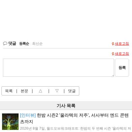
댓글
등록순
|
최신순
새로고침
새로고침
등록
목록
|
본문
|
△
|
▽
|
댓글
기사 목록
[인터뷰]
한밤 시즌2 '울라텍의 저주', 서사부터 엔드 콘텐
츠까지
2026년 8월 7일, 월드오브워크래프트: 한밤의 두 번째 시즌 '울라텍의 저