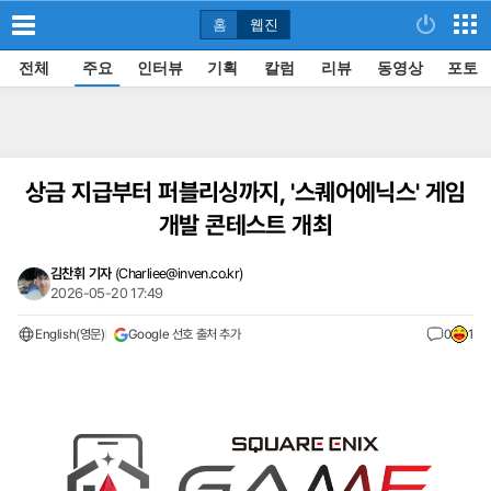
홈
웹진
전체
주요
인터뷰
기획
칼럼
리뷰
동영상
포토
상금 지급부터 퍼블리싱까지, '스퀘어에닉스' 게임
개발 콘테스트 개최
김찬휘 기자
(
Charliee@inven.co.kr
)
2026-05-20 17:49
English(영문)
Google 선호 출처 추가
0
1