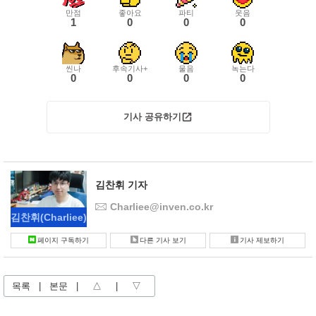
만점
좋아요
파티
웃음
1
0
0
0
씬나
후속기사+
울음
녹는다
0
0
0
0
기사 공유하기
김찬휘 기자
Charliee@inven.co.kr
김찬휘
(Charliee)
페이지 구독하기
다른 기사 보기
기사 제보하기
목록
|
본문
|
△
|
▽