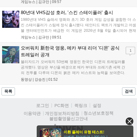
10,700원에서 10% 할인된 9,630원에 판매된다. 플레이어는 어
게임뉴스 |
김규만
|
09:57
드벤처 모드와 크리에이티브 모드를 통해 자유롭게 마을을 꾸미
고 정령을 활용해 공동체를 성장시킬 수 있다. 따뜻한 손그림 그
80년대 VHS감성 호러, '스킨 스테이플러' 출시
래픽이 특징이며, 부담 없이 즐길 수 있는 힐링 게임으로 기대를
1980년대 VHS 슬래셔 영화와 초기 3D 호러 게임 감성을 결합한 더 스
모으고 있다....
킨 스테이플러가 스팀에 정식 출시됐다. 테인티드 팩트가 개발하고 어셈
블 엔터테인먼트가 배급한 이 게임은 2026년 8월 6일 출시되어 현재
15,000원에 판매 중이다. 캐리언 시티를 배경으로 연쇄살인 사건을 추적
게임뉴스 |
김규만
|
09:51
하는 두 형사의 이야기를 다루며, 거친 복고풍 그래픽과 블랙 코미디를
통해 밀도 높은 공포를 선사한다....
오버워치 新한국 영웅, 메카 부대 리더 '디몬' 공식
1
트레일러 공개
블리자드가 오버워치 53번째 영웅인 한국인 디몬의 트레일러를
공개했다. 영상은 부산을 배경으로 메카 부대와 쓰레기촌 세력 간
의 전투를 다루며 디몬의 붉은 메카 비스트와 능력을 보여준다.
블리자드는 7일 게임플레이 영상 공개를 시작으로 10일 시즌4 트
동영상 |
강승진
|
01:52
레일러를 선보이며, 11일 시작되는 시즌4를 통해 디몬을 정식 출
시할 예정이다. 향후 메카 부대와 탈론의 대립이 본격화될 전망이
목록
검색
다....
로그인
PC화면
퀵링크
설정
청소년보호정책
이용약관
개인정보처리방침
불법촬영물신고안내
(주)
이환 플레이 유형 테스트!
인