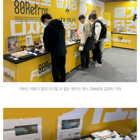
키보드 덕후가 절대 지나칠 수 없는 펀키스 부스 ©INVEN 김규만 기자