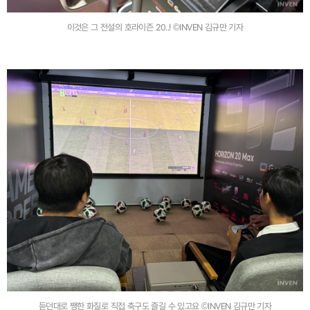
이것은 그 전설의 호라이즌 20..! ©INVEN 김규만 기자
듣던대로 쨍한 화질로 직접 축구도 즐길 수 있고요 ©INVEN 김규만 기자