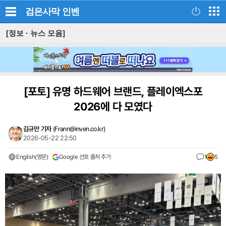
검은사막
인벤
[정보 · 뉴스 모음]
[포토]
유명 하드웨어 브랜드, 플레이엑스포
2026에 다 모였다
김규만 기자
(
Frann@inven.co.kr
)
2026-05-22 22:50
English(영문)
Google 선호 출처 추가
1
5