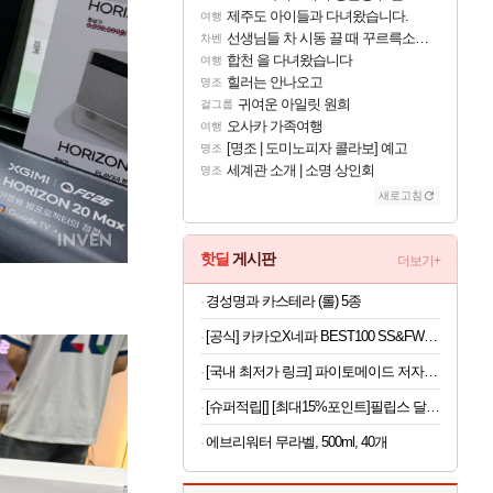
제주도 아이들과 다녀왔습니다.
여행
선생님들 차 시동 끌 때 꾸르륵소리나는데
차벤
합천 을 다녀왔습니다
여행
힐러는 안나오고
명조
귀여운 아일릿 원희
걸그룹
오사카 가족여행
여행
[명조 | 도미노피자 콜라보] 예고
명조
세계관 소개 | 소명 상인회
명조
새로고침
핫딜
게시판
더보기+
경성명과 카스테라 (롤) 5종
[공식] 카카오X네파 BEST100 SS&FW역시즌 다운 티셔츠/자켓/운동화/바지 (~90%)
[국내 최저가 링크] 파이토메이드 저자극 초극세 프리미엄 칫솔, 10개입, 3세트
[슈퍼적립[] [최대15%포인트]필립스 달걀 계란찜기 반숙 계란삶는기계 에그쿠커 멀티쿠커 호빵 고구마찜기 3000시리즈 HD9137/90
에브리워터 무라벨, 500ml, 40개