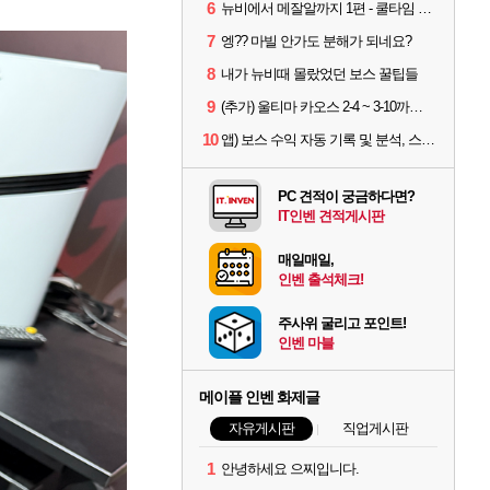
6
뉴비에서 메잘알까지 1편 - 쿨타임 시스템
7
엥?? 마빌 안가도 분해가 되네요?
8
내가 뉴비때 몰랐었던 보스 꿀팁들
9
(추가) 울티마 카오스 2-4 ~ 3-10까지 공략 스펙 및 팁 공유
10
앱) 보스 수익 자동 기록 및 분석, 스케줄러 알림
PC 견적이 궁금하다면?
IT인벤 견적게시판
매일매일,
인벤 출석체크!
주사위 굴리고 포인트!
인벤 마블
메이플 인벤 화제글
자유게시판
직업게시판
1
안녕하세요 으찌입니다.