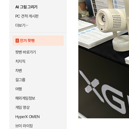
AI 그림 그리기
PC 견적 게시판
더보기
인기 팟벤
팟벤 바로가기
치지직
차벤
걸그룹
여행
해외게임정보
게임 영상
HyperX OMEN
브이 라이징