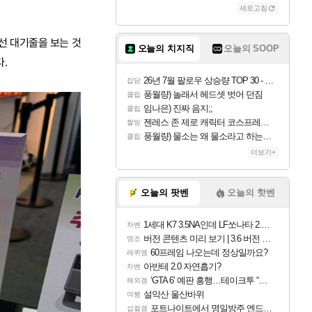
새로고침
선 대기줄을 보는 것
오늘의 치지직
오늘의 SOOP
.
26년 7월 팔로우 상승량 TOP 30 - 월간 치지직
잡담
풍월량) 놀래서 헤드셋 벗어 던짐
클립
임나은) 진짜 음지;;
클립
젠레스 존 제로 캐릭터 코스프레한 꽁주
짤방
풍월량) 물소는 왜 물소라고 하는거야? 아! 그만 ㅋㅋ 알았어 ㅋㅋ
클립
더보기+
오늘의 팟벤
오늘의 핫벤
1세대 K7 3.5NA인데 LF쏘나타 2.0NA 기변하면 유류비 절약이 얼마나 될까요..?
차벤
버전 콘텐츠 미리 보기 | 3.6 버전 「신기루 속 등불 그림자, 속세에 깃든 검의 결심」이 8월 20일에 업데이트됩니다!
명조
60프레임 나오는데 정상일까요?
레퀴엠
아반테 2.0 자연흡기?
차벤
‘GTA 6’ 예판 흥행…테이크투 “내부 예상 크게 넘어”
해외겜
설악산 울산바위
여행
포트나이트에서 명일방주 엔드필드 [펠리카] 판매 예정
섭컬겜