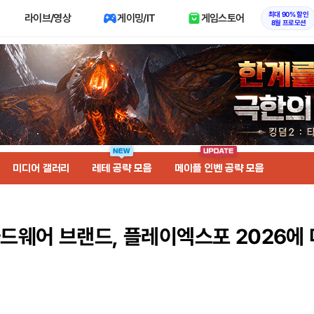
최대 90% 할인
라이브/영상
게이밍/IT
게임스토어
8월 프로모션
미디어 갤러리
레테 공략 모음
메이플 인벤 공략 모음
드웨어 브랜드, 플레이엑스포 2026에 