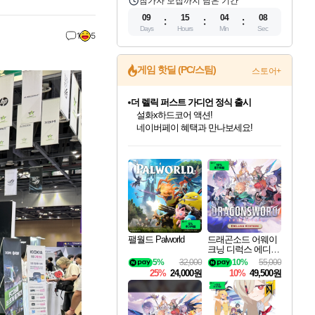
참가자 모집까지 남은 기간
09
15
04
05
Days
Hours
Min
Sec
1
5
게임 핫딜 (PC/스팀)
스토어+
베데스다 40주년 기념 할인 중!
베데스다의 명작들을
40주년 프로모션으로 만나보세요!
인벤게임즈 8월 특별 할인!
드래곤소드: 어웨이크닝 입점!
문명 7 특별 할인!
마블 투혼 파이팅 소울즈 정식출시!
귀무자: 검의 길 예약 판매 중!
비스트 오브 리인카네이션 정식 출시!
커세어 코브 출시 기념 할인!
더 렐릭 퍼스트 가디언 정식 출시
캡콤 프렌차이즈 할인 진행 중!
캡콤 일부 상품 상시 할인
스타워즈 은하계 레이서
로블록스 기프트 카드 공식 입점
인기 퍼블리셔 모음!
스팀으로 만나는 드래곤소드!
조선&고려 DLC 출시 예정
마블 히어로 총 출동&화려한 격투!
10% 할인과
게임프릭 신작 IP
해적'섬'을 발전시키자!
설화x하드코어 액션!
몬헌, 바하 등 인기 IP를
몬헌 와일즈 & 드래곤즈 도그마2
인벤게임즈에서 10% 추가 적립
Robux를 가장 안전하고
최대 90% 할인가를 만나보세요!
네이버혜택과 함께 만나보세요!
50%할인&추가 적립까지!
네이버 포인트 혜택까지!
이니&베니 혜택까지!
네이버 혜택가와 함께 예약하세요!
할인&네이버혜택으로 만나보세요!
네이버페이 혜택과 만나보세요!
할인가에 만나보세요!
일부 에디션 상시 할인!
혜택으로 예약 판매 중
편안하게 충전하세요
팰월드 Palworld
드래곤소드 어웨이
크닝 디럭스 에디션
DragonSword Awake
5%
32,000
10%
55,000
ning Deluxe Edition
25%
24,000원
10%
49,500원