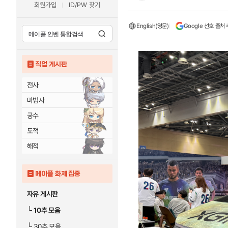
회원가입
ID/PW 찾기
English(영문)
Google 선호 출처
직업 게시판
전사
마법사
궁수
도적
해적
메이플 화제 집중
자유 게시판
└
10추 모음
└
30추 모음