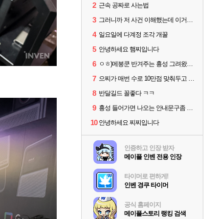
2
근속 공짜로 사는법
3
그러니까 저 사건 이해했는데 이거지?
4
일요일에 다계정 조각 개꿀
5
안녕하세요 햄찌입니다
6
ㅇㅎ)메붕쿤 반겨주는 흉성 그려왔어요
7
으찌가 매번 수로 10만점 맞춰두고 1분 이상 손놓고 기다렸을거 생각하니 대단함
8
반달길드 꼴좋다 ㅋㅋ
9
흉성 들어가면 나오는 안내문구좀 없애라
10
안녕하세요 찌찌입니다
인증하고 인장 받자
메이플 인벤 전용 인장
타이머로 편하게!
인벤 경쿠 타이머
공식 홈페이지
메이플스토리 랭킹 검색