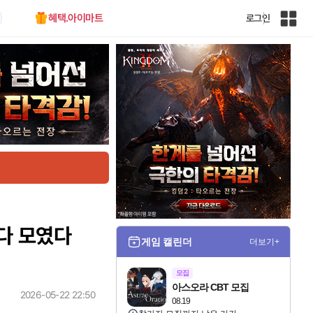
혜택.아이마트
로그인
인
벤
전
체
사
이
트
맵
다 모였다
게임 캘린더
더보기+
모집
아스오라 CBT 모집
2026-05-22 22:50
08.19