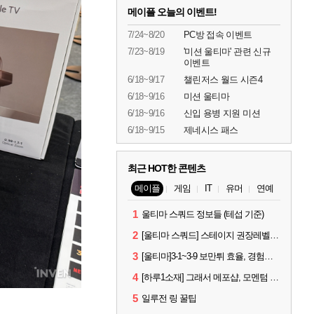
메이플 오늘의 이벤트!
7/24~8/20
PC방 접속 이벤트
7/23~8/19
'미션 울티마' 관련 신규
이벤트
6/18~9/17
챌린저스 월드 시즌4
6/18~9/16
미션 울티마
6/18~9/16
신입 용병 지원 미션
6/18~9/15
제네시스 패스
최근 HOT한 콘텐츠
메이플
게임
IT
유머
연예
1
울티마 스쿼드 정보들 (테섭 기준)
2
[울티마 스쿼드] 스테이지 권장레벨, 잠재옵션표, 스킬퍼뎀, 장비 리스트 및 능력치 공유
3
[울티마]3-1~3-9 보만튀 효율, 경험치 공략 및 소소한 컨트롤 팁
4
[하루1소재] 그래서 메포샵, 모멘텀 효율 얼마나 좋음?
5
일루전 링 꿀팁