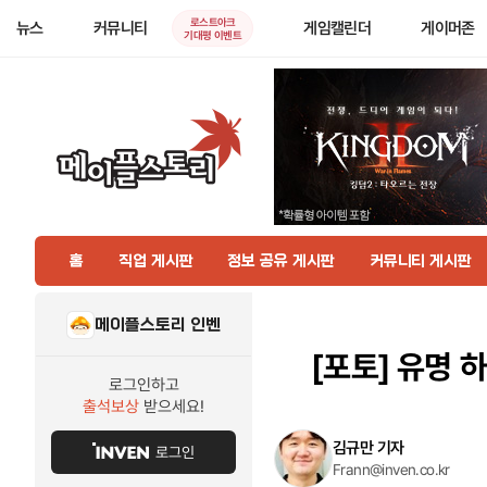
로스트아크
뉴스
커뮤니티
게임캘린더
게이머존
기대평 이벤트
홈
직업 게시판
정보 공유 게시판
커뮤니티 게시판
메이플스토리 인벤
[포토]
유명 하
로그인하고
출석보상
받으세요!
김규만 기자
로그인
Frann@inven.co.kr