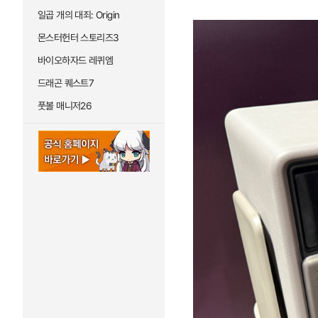
일곱 개의 대죄: Origin
몬스터헌터 스토리즈3
바이오하자드 레퀴엠
드래곤 퀘스트7
풋볼 매니저26