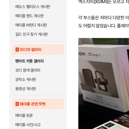
엑스지미(XGIMI)는 모르고 
에오스 핼리오스 게시판
메이플 랜드 게시판
각 부스들은 저마다 다양한 이
메이플 바란다 게시판
도 어렵지 않았습니다. 플레이
길드 친구 찾기 게시판
미디어 갤러리
팬아트 카툰 갤러리
코디 염색 갤러리
공작소 게시판
동영상 게시판
메이플 관련 팟벤
메이플 토론
메이플 사건/사고