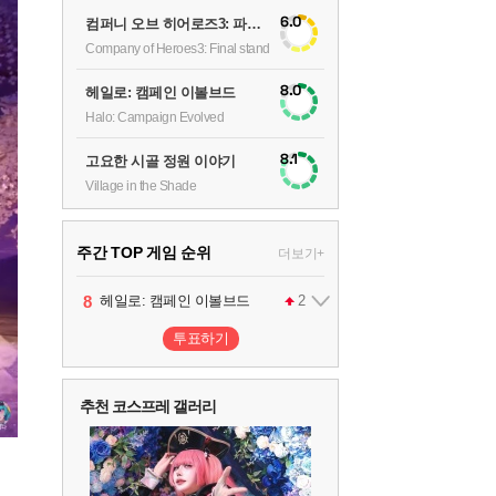
6.0
컴퍼니 오브 히어로즈3: 파이널 스탠드
Company of Heroes3: Final stand
8.0
헤일로: 캠페인 이볼브드
Halo: Campaign Evolved
8.1
고요한 시골 정원 이야기
Village in the Shade
주간 TOP 게임 순위
더보기+
1
2
3
4
5
6
7
8
9
팰월드
프로야구스피리츠2026
드래곤소드 : 어웨이크닝
블라인드 삼국
리듬 천국 미라클 스타즈
헤일로: 캠페인 이볼브드
캡틴 츠바사 2 월드 파이터즈
어쌔신 크리드: 블랙 플래그 리싱크드
그랑블루 판타지 리링크 - 엔드리스 라그나로크
1
2
2
1
1
2
2
투표하기
10
레고 배트맨: 레거시 오브 더 다크 나이트
추천 코스프레 갤러리