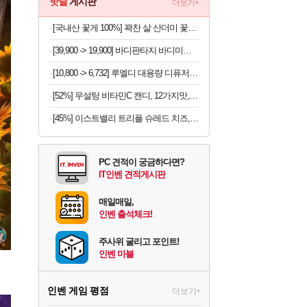
핫딜
게시판
더보기+
[국내산 꽃게 100%] 꽉찬 살 산더미 꽃게탕
[39,900 -> 19,900] 바디판타지 바디미스트 4개
[10,800 -> 6,732] 루엘디 대용량 디퓨저 500ml
[52%] 무설탕 비타민C 캔디, 12가지맛, 1kg, 1개
[45%] 이스트밸리 트리플 슈레드 치즈, 1kg, 1개
PC 견적이 궁금하다면?
IT인벤 견적게시판
매일매일,
인벤 출석체크!
주사위 굴리고 포인트!
인벤 마블
인벤 게임 평점
더보기+