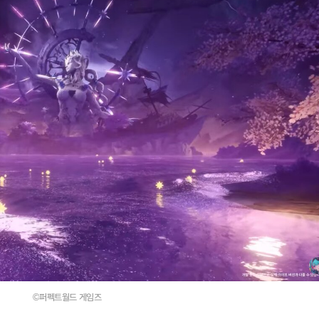
©퍼펙트월드 게임즈