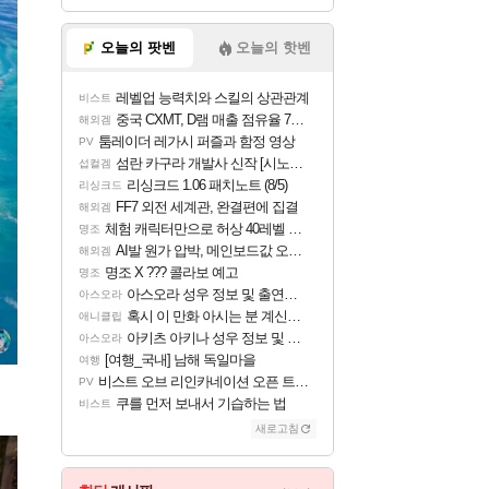
오늘의 팟벤
오늘의 핫벤
레벨업 능력치와 스킬의 상관관계
비스트
중국 CXMT, D램 매출 점유율 7%…글로벌 4위로 부상
해외겜
툼레이더 레가시 퍼즐과 함정 영상
PV
섬란 카구라 개발사 신작 [시노비 넥서스] 연내 출시 예정
섭컬겜
리싱크드 1.06 패치노트 (8/5)
리싱크드
FF7 외전 세계관, 완결편에 집결
해외겜
체험 캐릭터만으로 허상 40레벨 하이와티아 5분 컷!｜에이메스·린네·모니에 명함
명조
AI발 원가 압박, 메인보드값 오르나
해외겜
명조 X ??? 콜라보 예고
명조
아스오라 성우 정보 및 출연작 모음
아스오라
혹시 이 만화 아시는 분 계신가요
애니클립
아키츠 아키나 성우 정보 및 주요 필모
아스오라
[여행_국내] 남해 독일마을
여행
비스트 오브 리인카네이션 오픈 트레일러
PV
쿠를 먼저 보내서 기습하는 법
비스트
새로고침