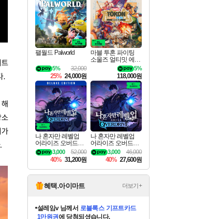
최대 90% 할인가를 만나보세요!
네이버혜택과 함께 만나보세요!
50%할인&추가 적립까지!
이니&베니 혜택까지!
네이버 혜택가와 함께 예약하세요!
할인&네이버혜택으로 만나보세요!
네이버페이 혜택과 만나보세요!
네이버 포인트 혜택까지!
할인가에 만나보세요!
일부 에디션 상시 할인!
혜택으로 예약 판매 중
편안하게 충전하세요
팰월드 Palworld
마블 투혼 파이팅
소울즈 얼티밋 에디
이트
션 예약구매 MARV
5%
32,000
5%
EL Tokon Fighting S
.
25%
24,000원
118,000원
ouls Ultimate Edition
Pre-Purchase
 해
장소
이가
나 혼자만 레벨업
나 혼자만 레벨업
어라이즈 오버드라
어라이즈 오버드라
.
이브 디럭스 에디션
이브 Solo Leveling A
3,000
52,000
3,000
46,000
Solo Leveling Arise
rise
40%
31,200원
40%
27,600원
Overdrive Deluxe Edi
tion
혜택.아이마트
더보기+
어느덧
님께서
엘든 링 밤의 통치자
디럭스 에디션 (스팀코드)
에