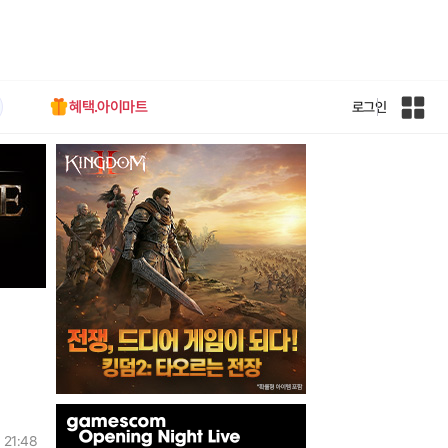
혜택.아이마트
로그인
인
벤
전
체
사
이
트
맵
인
벤
 21:48
배