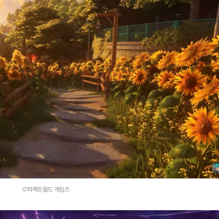
©퍼펙트월드 게임즈