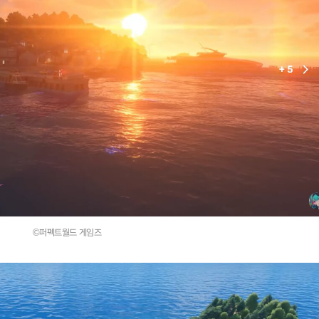
©퍼펙트월드 게임즈