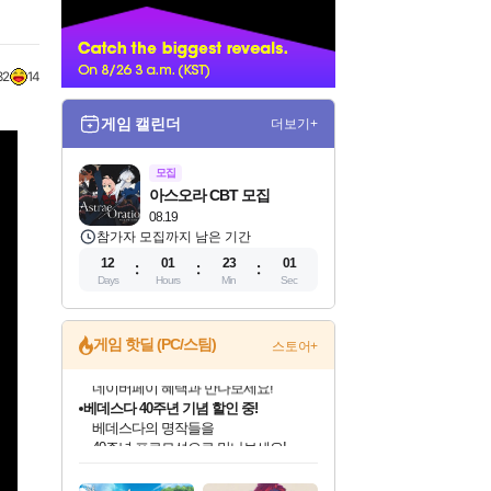
너
32
14
게임 캘린더
더보기+
모집
아스오라 CBT 모집
08.19
참가자 모집까지 남은 기간
12
01
22
59
Days
Hours
Min
Sec
게임 핫딜 (PC/스팀)
스토어+
베데스다 40주년 기념 할인 중!
베데스다의 명작들을
40주년 프로모션으로 만나보세요!
인벤게임즈 8월 특별 할인!
드래곤소드: 어웨이크닝 입점!
문명 7 특별 할인!
귀무자: 검의 길 예약 판매 중!
비스트 오브 리인카네이션 정식 출시!
커세어 코브 출시 기념 할인!
더 렐릭 퍼스트 가디언 정식 출시
마블 투혼 파이팅 소울즈 예약 판매 중!
캡콤 프렌차이즈 할인 진행 중!
캡콤 일부 상품 상시 할인
스타워즈 은하계 레이서
로블록스 기프트 카드 공식 입점
인기 퍼블리셔 모음!
스팀으로 만나는 드래곤소드!
조선&고려 DLC 출시 예정
10% 할인과
게임프릭 신작 IP
해적'섬'을 발전시키자!
설화x하드코어 액션!
마블 히어로 총 출동&화려한 격투!
몬헌, 바하 등 인기 IP를
몬헌 와일즈 & 드래곤즈 도그마2
인벤게임즈에서 10% 추가 적립
Robux를 가장 안전하고