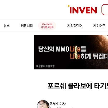
인
벤
로스트아크
뉴스
커뮤니티
게임캘린더
게이머존
기대평 이벤트
포르쉐 콜라보에 타기도 
윤서호 기자