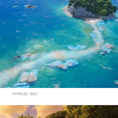
©퍼펙트월드 게임즈