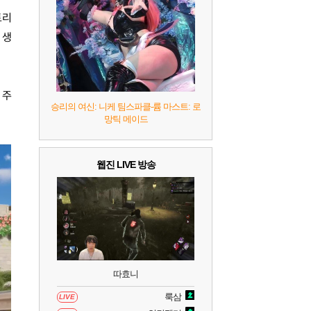
토리
 생
 주
승리의 여신: 니케 팀스파클-륨 마스트: 로
망틱 메이드
웹진 LIVE 방송
따효니
룩삼
LIVE