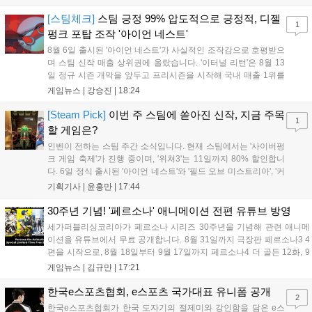
구나 참여 가능한 '소파에서 왕관까지'라는 철학을 실천하고 있습니다.
17일까지 이어지는 이번 행사는 신규 세트 체험과 공연 등 다양한 즐길
[스팀체크]
스팀 긍정 99% 압도적으로 긍정적, 디젤
1
거리를 제공하며, 이후 현대백화점 판교점에서도 행사가 이어질 예정입
펑크 포탑 조작 '아이언 네스트'
니다. 연말에는 라스베이거스 오픈이 개최됩니다....
8월 6일 출시된 '아이언 네스트'가 사실적인 조작감으로 호평받으
며 스팀 신작 매출 상위권에 올랐습니다. '이터널 리턴'은 8월 13
일 정규 시즌 개막을 앞두고 프리시즌을 시작해 국내 매출 1위를
기록했습니다. 25주년을 맞은 '고스트 리콘' 시리즈는 8월 6일 쇼
게임뉴스 |
강승진
|
18:24
케이스와 함께 대규모 할인을 진행하며 순위가 급상승했고, 신작
'마블 투혼: 파이팅 소울즈'와 레트로 수리 시뮬레이션 '리스토
[Steam Pick]
이번 주 스팀에 쏟아진 신작, 지금 주목
1
리'도 스팀에 정식 출시되었습니다....
할 게임은?
인벤이 전하는 스팀 주간 소식입니다. 현재 스팀에서는 '사이버펑
크 게임 축제'가 진행 중이며, '위쳐3'는 11일까지 80% 할인합니
다. 6일 정식 출시된 '아이언 네스트'와 '필드 오브 미스트리아', '커
세어 코브'가 호평받고 있습니다. 한편, 7일 출시된 '마블 투혼'은
기획기사 |
윤홍만
|
17:44
태그 시스템에 대한 호불호가 갈리며 복합적 평가를 기록 중입니
다. 유비소프트의 '고스트리콘: 와일드랜드'는 7년 만의 대규모 업
30주년 기념! '페르소나' 애니메이션 전편 유튜브 방영
데이트 '라스트 라이츠'와 함께 95% 할인 중입니다....
세가퍼블리싱코리아가 페르소나 시리즈 30주년을 기념해 관련 애니메
이션을 유튜브에서 무료 공개합니다. 8월 31일까지 극장판 페르소나3 4
편을 시작으로, 8월 18일부터 9월 17일까지 페르소나4 더 골든 12화, 9
월 15일부터 10월 14일까지 페르소나5 시리즈가 순차 공개됩니다. 또한
게임뉴스 |
김규만
|
17:21
8월 16일까지 SNS를 통해 축하 메시지를 모집하며, 선정된 내용은 기념
영상 및 대형 전광판에 소개될 예정입니다....
한국e스포츠협회, e스포츠 국가대표 유니폼 공개
2
한국e스포츠협회가 한국 도자기의 절제미와 강인함을 담은 e스