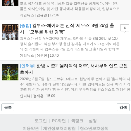
포츠 국가대표 공식 유니폼과 캡슐 컬렉션을 공개했다. 이번 유니
폼은 아시안게임 및 사전 행사에서 착용될 예정이며, 일상복으로
구성된 컬렉션은 오는 8월 28일부터 골스튜디오 공식 홈페이지
게임뉴스 |
김규만
|
17:04
와 무신사, 오프라인 매장에서 판매된다. 다만 아시안게임 결선에
서는 대회 규정에 따라 별도의 유니폼을 착용할 계획이다....
[종합]
컴투스-에이버튼 신작 '제우스' 8월 26일 출
6
시…"모두를 위한 경쟁"
컴투스가 신작 MMORPG '제우스: 오만의 신'을 8월 26일 낮 12시
정식 출시한다. 넥슨 부사장 출신 김대훤 대표가 이끄는 에이버튼
의 첫 작품이다. 컴투스는 7일 쇼케이스를 열고 출시일과 함께 핵
심 콘텐츠, 유료화 정책, 운영 방향을 공개했다. 캐릭터명 선점은
게임뉴스 |
이두현
|
16:40
8월 13일 오후 8시 시작한다. '제우스: 오만의 신'은 최고신 제우스
의 오만으로 균열이...
[인터뷰]
한밤 시즌2 '울라텍의 저주', 서사부터 엔드 콘텐
츠까지
2026년 8월 7일, 월드오브워크래프트: 한밤의 두 번째 시즌 '울라텍의 저
주' 개발자 인터뷰가 진행되었습니다. 이번 업데이트는 신규 야외 지역
'똬리의 섬'과 공격대 '맹독 심연', 야외 우두머리를 인스턴스로 재해석한
'소굴'을 포함합니다. 개발진은 하우징 시스템 개선 및 신화+ 던전 로테이
인터뷰 |
정재훈
|
15:09
션, 공격대 보상 강화 등을 예고하며, 한국 팬들의 열정적인 성원에 감사
를 표했습니다....
목록
검색
로그인
PC화면
퀵링크
설정
청소년보호정책
이용약관
개인정보처리방침