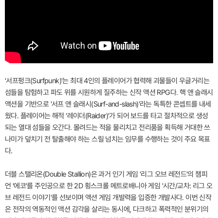
'서프펑크(Surfpunk)'는 최대 4인의 플레이어가 협력해 괴물들이 우글거리는
섬들을 탐험하고 파도 위를 시원하게 질주하는 신작 액션 RPG다. 핵 앤 슬래시
액션을 기반으로 '서프 앤 슬래시(Surf-and-slash)'라는 독특한 콘셉트를 내세
웠다. 플레이어는 해적 '레이더(Raider)'가 되어 보드를 타고 절차적으로 생성
되는 열대 섬들을 오간다. 몰려드는 적을 물리치고 전리품을 획득해 거대한 쓰
나미가 덮치기 전 탈출해야 하는 스릴 넘치는 임무를 수행하는 것이 주요 목표
다.
더블 스탤리온(Double Stallion)은 과거 인기 게임 '리그 오브 레전드'의 챔피
언 '에코'를 주인공으로 한 2D 횡스크롤 메트로배니아 게임 '시간/교차: 리그 오
브 레전드 이야기'를 선보이며 액션 게임 개발력을 입증한 개발사다. 이번 신작
은 전작의 역동적인 액션 감각을 살리는 동시에, 다크하고 폭력적인 분위기의