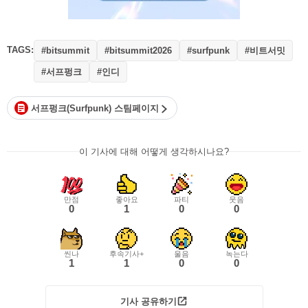
TAGS:
#비트서밋
#bitsummit
#bitsummit2026
#surfpunk
#서프펑크
#인디
서프펑크(Surfpunk) 스팀페이지
이 기사에 대해 어떻게 생각하시나요?
만점
좋아요
파티
웃음
0
1
0
0
씬나
후속기사+
울음
녹는다
1
1
0
0
기사 공유하기