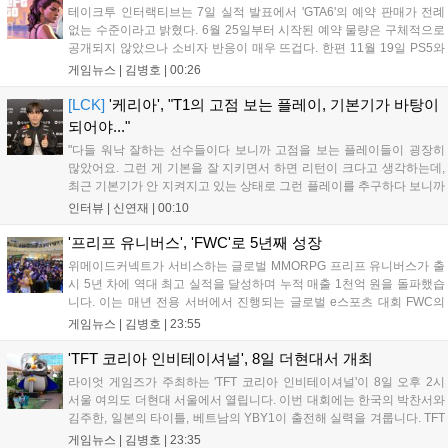
테이크투 인터랙티브는 7일 실적 발표에서 'GTA6'의 예약 판매가 전례
없는 수준이라고 밝혔다. 6월 25일부터 시작된 예약 물량은 구체적으로
공개되지 않았으나 소비자 반응이 매우 뜨겁다. 한편 11월 19일 PS5와
Xbox 시리즈 X|S로 정식 출시될 예정이며, 록스타 게임즈는 한국 시각
게임뉴스 |
김병호
|
00:26
28일 오전 4시 넷플릭스를 통해 장편 영상 'Grand Theft Auto VI: An
Extended Look'을 최초 공개할 계획이다....
[LCK]
'케리아', "T1의 고점 보는 플레이, 기본기가 바탕이
되어야..."
"다들 워낙 잘하는 선수들이다 보니까 고점을 보는 플레이들이 굉장히
많았어요. 그런 게 기본을 잘 지키면서 하면 리턴이 크다고 생각하는데,
최근 기본기가 안 지켜지고 있는 상태로 그런 플레이를 추구하다 보니까
팀적으로 안 좋은 사고가 계속 많이 났던 것 같습니다." T1은 6일 서울 종
인터뷰 |
신연재
|
00:10
로구 치지직 롤파크에서 열린 '2026 LoL 챔피언스 코리아(LCK)'...
'프리프 유니버스', 'FWC'로 5년째 성장
위메이드커넥트가 서비스하는 글로벌 MMORPG 프리프 유니버스가 출
시 5년 차에 역대 최고 실적을 달성하며 누적 매출 1천억 원을 돌파했습
니다. 이는 매년 전용 서버에서 진행되는 글로벌 e스포츠 대회 FWC의
영향이 큽니다. FWC는 이용자가 동일한 조건에서 시즌을 함께 즐기는
게임뉴스 |
김병호
|
23:55
구조로, 올해 4월 시작된 FWC 2026은 전년 대비 매출과 이용자 지표가
대폭 상승하는 성과를 냈습니다. 오는 10월 필리핀 마닐라에서 총상금
'TFT 코리아 인비테이셔널', 8일 더현대서 개최
11만 달러 규모의 제4회 FWC 그랜드 파이널이 개최될 예정이며, 위메
라이엇 게임즈가 주최하는 'TFT 코리아 인비테이셔널'이 8일 오후 2시
이드커넥트는 이를 통해 커뮤니티 중심의 장기 성장 모델을 지속할 방침
서울 여의도 더현대 서울에서 열립니다. 이번 대회에는 한국의 박찬서와
입니다....
김주한, 일본의 타이틀, 베트남의 YBY1이 출전해 실력을 겨룹니다. TFT
는 소속팀 없이 개인 자격으로 참가하는 독특한 대회 구조를 가지며, 누
게임뉴스 |
김병호
|
23:35