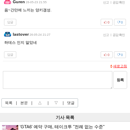
Guren
26-05-23 21:55
신고
|
공감 확인
음~간만에 느끼는 양키갬성.
답글
0
0
lastover
26-05-24 21:27
신고
|
공감 확인
하데스 인지 알았네
답글
0
0
새로고침
등록
목록
|
본문
|
△
|
▽
|
댓글
기사 목록
'GTA6' 예약 구매, 테이크투 "전례 없는 수준"