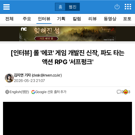
홈
웹진
전체
주요
인터뷰
기획
칼럼
리뷰
동영상
포토
[인터뷰]
롤 '에코' 게임 개발진 신작, 파도 타는
액션 RPG '서프펑크'
김지연 기자
(
desk@inven.co.kr
)
2026-05-23 21:07
English(영문)
Google 선호 출처 추가
2
3