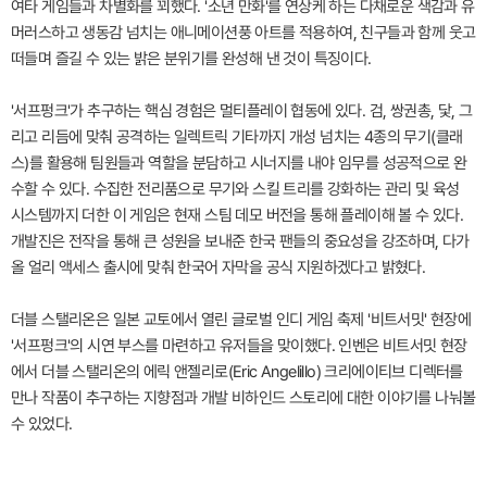
여타 게임들과 차별화를 꾀했다. '소년 만화'를 연상케 하는 다채로운 색감과 유
머러스하고 생동감 넘치는 애니메이션풍 아트를 적용하여, 친구들과 함께 웃고
떠들며 즐길 수 있는 밝은 분위기를 완성해 낸 것이 특징이다.
'서프펑크'가 추구하는 핵심 경험은 멀티플레이 협동에 있다. 검, 쌍권총, 닻, 그
리고 리듬에 맞춰 공격하는 일렉트릭 기타까지 개성 넘치는 4종의 무기(클래
스)를 활용해 팀원들과 역할을 분담하고 시너지를 내야 임무를 성공적으로 완
수할 수 있다. 수집한 전리품으로 무기와 스킬 트리를 강화하는 관리 및 육성
시스템까지 더한 이 게임은 현재 스팀 데모 버전을 통해 플레이해 볼 수 있다.
개발진은 전작을 통해 큰 성원을 보내준 한국 팬들의 중요성을 강조하며, 다가
올 얼리 액세스 출시에 맞춰 한국어 자막을 공식 지원하겠다고 밝혔다.
더블 스탤리온은 일본 교토에서 열린 글로벌 인디 게임 축제 '비트서밋' 현장에
'서프펑크'의 시연 부스를 마련하고 유저들을 맞이했다. 인벤은 비트서밋 현장
에서 더블 스탤리온의 에릭 앤젤리로(Eric Angelillo) 크리에이티브 디렉터를
만나 작품이 추구하는 지향점과 개발 비하인드 스토리에 대한 이야기를 나눠볼
수 있었다.