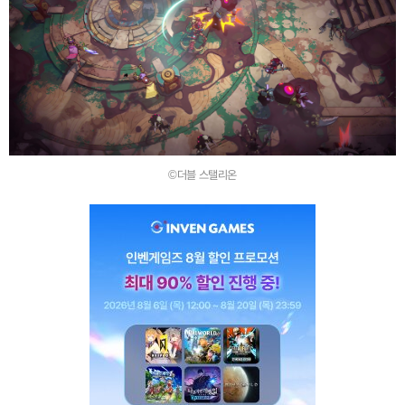
©더블 스탤리온