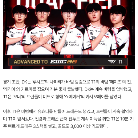
경기 초반, DK는 '루시드'의 나피리가 바텀 갱킹으로 T1의 바텀 '페이즈'의 진,
'케리아'의 카르마를 잡으며 기분 좋게 출발했다. DK는 계속 바텀을 압박했고,
T1은 '오너'의 트런들이 미드로 향해 '쇼메이커'의 카시오페아를 잡았다.
이후 T1은 바텀에서 유효타를 만들어 드래곤도 챙겼고, 트런들이 계속 활약하
며 T1이 앞서갔다. 전령과 드래곤 근처 전투도 계속 이득을 취한 T1은 19분 기
준 빠르게 드래곤 3스택을 쌓고, 골드도 3,000 이상 리드했다.