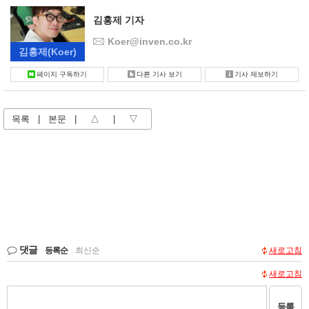
김홍제 기자
Koer@inven.co.kr
김홍제
(Koer)
페이지 구독하기
다른 기사 보기
기사 제보하기
목록
|
본문
|
△
|
▽
댓글
등록순
|
최신순
새로고침
새로고침
등록