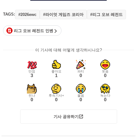
TAGS:
#라이엇 게임즈 코리아
#리그 오브 레전드
#2026ewc
리그 오브 레전드 인벤
이 기사에 대해 어떻게 생각하시나요?
만점
좋아요
파티
웃음
3
1
0
0
씬나
후속기사+
울음
녹는다
0
0
0
0
기사 공유하기