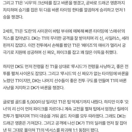
그리고 T1은 '시우'의 크산테를 잡고 바론을 챙겼고, 곧바로 드래곤 영혼까지
차지하며 승기를 잡은 뒤 다음 바론 타이밍 한타를 깔끔하게 승리하고 먼저 1
승을 챙겼다.
2세트, T1은 '도란'의 사이온이 바텀 부쉬에 매복해 빠른 타이밍에 '스매쉬'의
직스를 잡아냈다. DK는 T1의 무리한 공격을 잘 받아치며 리 신, 사일러스, 세라
핀까지 잡았다. 이전 전투에서 손해를 봤던 T1은 '페이즈'의 애쉬가 멀리서 궁
극기로 지원에 성공하며 신 짜오, 파이크를 잡고 꽤 많은 이득을 취했다.
하지만 DK도 먼저 전령을 친 T1을 상대로 '루시드'가 전령을 사냥하고, 좋은 전
투를 펼쳐 사이온도 잡았다. 그리고 '루시드'의 신 짜오가 없는 타이밍에 바론을
노렸던 T1이지만, DK는 나머지 선수들이 좋은 전투 구도를 만들며 T1의 바론
사냥을 저지하고 DK가 바론을 챙겼다.
글로벌 골드를 5,000이상 밀리던 T1은 탑 억제기까지 내줬다. 하지만 이후 '오
너'의 리 신이 먼저 파이크를 자르더니 계속 교전을 펼쳐 탑에서 엄청난 릴레이
전투가 펼쳐지며 T1이 대승을 거둬 골드 차이를 모두 따라왔다. 그래도 DK는
드래곤 영혼은 가져갔다. 그리고 공격에 나선 DK가 T1의 딜러를 먼저 잘 잡아
낸 뒤 그대로 몰아쳐 T1의 넥서스를 파괴해 1:1 동점이 됐다.