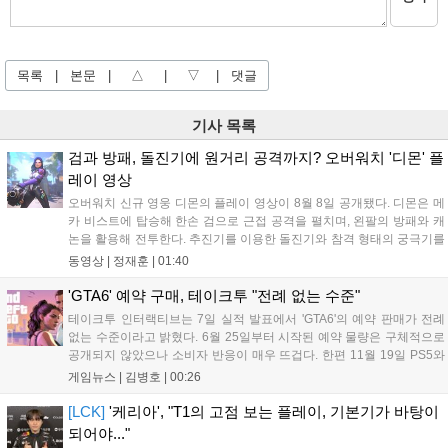
목록
|
본문
|
△
|
▽
|
댓글
기사 목록
검과 방패, 돌진기에 원거리 공격까지? 오버워치 '디몬' 플
레이 영상
오버워치 신규 영웅 디몬의 플레이 영상이 8월 8일 공개됐다. 디몬은 메
카 비스트에 탑승해 한손 검으로 근접 공격을 펼치며, 왼팔의 방패와 캐
논을 활용해 전투한다. 추진기를 이용한 돌진기와 참격 형태의 궁극기를
보유했고, 메카 파괴 시 맨몸으로 기관총을 사용하는 특징이 있다. 디몬
동영상 |
정재훈
|
01:40
은 오는 8월 12일 시작되는 시즌4 부산의 영웅들 업데이트를 통해 정식
출시될 예정이다....
'GTA6' 예약 구매, 테이크투 "전례 없는 수준"
테이크투 인터랙티브는 7일 실적 발표에서 'GTA6'의 예약 판매가 전례
없는 수준이라고 밝혔다. 6월 25일부터 시작된 예약 물량은 구체적으로
공개되지 않았으나 소비자 반응이 매우 뜨겁다. 한편 11월 19일 PS5와
Xbox 시리즈 X|S로 정식 출시될 예정이며, 록스타 게임즈는 한국 시각
게임뉴스 |
김병호
|
00:26
28일 오전 4시 넷플릭스를 통해 장편 영상 'Grand Theft Auto VI: An
Extended Look'을 최초 공개할 계획이다....
[LCK]
'케리아', "T1의 고점 보는 플레이, 기본기가 바탕이
되어야..."