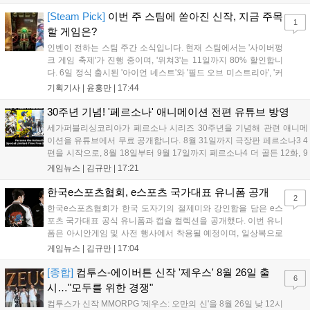
케이스와 함께 대규모 할인을 진행하며 순위가 급상승했고, 신작
'마블 투혼: 파이팅 소울즈'와 레트로 수리 시뮬레이션 '리스토
[Steam Pick]
이번 주 스팀에 쏟아진 신작, 지금 주목
1
리'도 스팀에 정식 출시되었습니다....
할 게임은?
인벤이 전하는 스팀 주간 소식입니다. 현재 스팀에서는 '사이버펑
크 게임 축제'가 진행 중이며, '위쳐3'는 11일까지 80% 할인합니
다. 6일 정식 출시된 '아이언 네스트'와 '필드 오브 미스트리아', '커
세어 코브'가 호평받고 있습니다. 한편, 7일 출시된 '마블 투혼'은
기획기사 |
윤홍만
|
17:44
태그 시스템에 대한 호불호가 갈리며 복합적 평가를 기록 중입니
다. 유비소프트의 '고스트리콘: 와일드랜드'는 7년 만의 대규모 업
30주년 기념! '페르소나' 애니메이션 전편 유튜브 방영
데이트 '라스트 라이츠'와 함께 95% 할인 중입니다....
세가퍼블리싱코리아가 페르소나 시리즈 30주년을 기념해 관련 애니메
이션을 유튜브에서 무료 공개합니다. 8월 31일까지 극장판 페르소나3 4
편을 시작으로, 8월 18일부터 9월 17일까지 페르소나4 더 골든 12화, 9
월 15일부터 10월 14일까지 페르소나5 시리즈가 순차 공개됩니다. 또한
게임뉴스 |
김규만
|
17:21
8월 16일까지 SNS를 통해 축하 메시지를 모집하며, 선정된 내용은 기념
영상 및 대형 전광판에 소개될 예정입니다....
한국e스포츠협회, e스포츠 국가대표 유니폼 공개
2
한국e스포츠협회가 한국 도자기의 절제미와 강인함을 담은 e스
포츠 국가대표 공식 유니폼과 캡슐 컬렉션을 공개했다. 이번 유니
폼은 아시안게임 및 사전 행사에서 착용될 예정이며, 일상복으로
구성된 컬렉션은 오는 8월 28일부터 골스튜디오 공식 홈페이지
게임뉴스 |
김규만
|
17:04
와 무신사, 오프라인 매장에서 판매된다. 다만 아시안게임 결선에
서는 대회 규정에 따라 별도의 유니폼을 착용할 계획이다....
[종합]
컴투스-에이버튼 신작 '제우스' 8월 26일 출
6
시…"모두를 위한 경쟁"
컴투스가 신작 MMORPG '제우스: 오만의 신'을 8월 26일 낮 12시