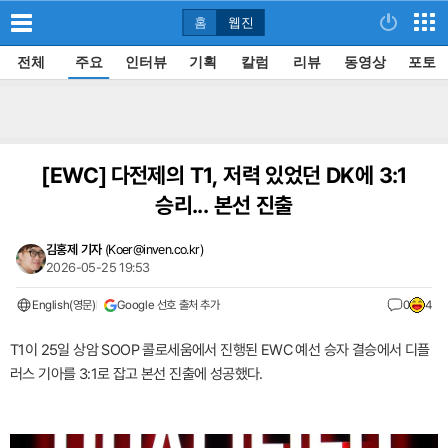
홈
웹진
전체
주요
인터뷰
기획
칼럼
리뷰
동영상
포토
[EWC]
다전제의 T1, 저력 있었던 DK에 3:1
승리... 본선 진출
김홍제 기자
(
Koer@inven.co.kr
)
2026-05-25 19:53
English(영문)
Google 선호 출처 추가
0
4
T1이 25일 상암 SOOP 콜로세움에서 진행된 EWC 예선 승자 결승에서 디플
러스 기아를 3:1로 잡고 본선 진출에 성공했다.