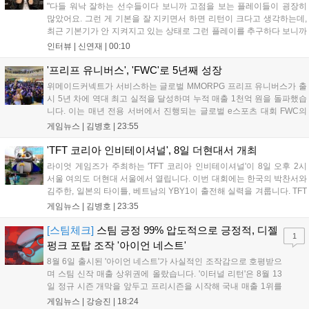
"다들 워낙 잘하는 선수들이다 보니까 고점을 보는 플레이들이 굉장히
많았어요. 그런 게 기본을 잘 지키면서 하면 리턴이 크다고 생각하는데,
최근 기본기가 안 지켜지고 있는 상태로 그런 플레이를 추구하다 보니까
팀적으로 안 좋은 사고가 계속 많이 났던 것 같습니다." T1은 6일 서울 종
인터뷰 |
신연재
|
00:10
로구 치지직 롤파크에서 열린 '2026 LoL 챔피언스 코리아(LCK)'...
'프리프 유니버스', 'FWC'로 5년째 성장
위메이드커넥트가 서비스하는 글로벌 MMORPG 프리프 유니버스가 출
시 5년 차에 역대 최고 실적을 달성하며 누적 매출 1천억 원을 돌파했습
니다. 이는 매년 전용 서버에서 진행되는 글로벌 e스포츠 대회 FWC의
영향이 큽니다. FWC는 이용자가 동일한 조건에서 시즌을 함께 즐기는
게임뉴스 |
김병호
|
23:55
구조로, 올해 4월 시작된 FWC 2026은 전년 대비 매출과 이용자 지표가
대폭 상승하는 성과를 냈습니다. 오는 10월 필리핀 마닐라에서 총상금
'TFT 코리아 인비테이셔널', 8일 더현대서 개최
11만 달러 규모의 제4회 FWC 그랜드 파이널이 개최될 예정이며, 위메
라이엇 게임즈가 주최하는 'TFT 코리아 인비테이셔널'이 8일 오후 2시
이드커넥트는 이를 통해 커뮤니티 중심의 장기 성장 모델을 지속할 방침
서울 여의도 더현대 서울에서 열립니다. 이번 대회에는 한국의 박찬서와
입니다....
김주한, 일본의 타이틀, 베트남의 YBY1이 출전해 실력을 겨룹니다. TFT
는 소속팀 없이 개인 자격으로 참가하는 독특한 대회 구조를 가지며, 누
게임뉴스 |
김병호
|
23:35
구나 참여 가능한 '소파에서 왕관까지'라는 철학을 실천하고 있습니다.
17일까지 이어지는 이번 행사는 신규 세트 체험과 공연 등 다양한 즐길
[스팀체크]
스팀 긍정 99% 압도적으로 긍정적, 디젤
1
거리를 제공하며, 이후 현대백화점 판교점에서도 행사가 이어질 예정입
펑크 포탑 조작 '아이언 네스트'
니다. 연말에는 라스베이거스 오픈이 개최됩니다....
8월 6일 출시된 '아이언 네스트'가 사실적인 조작감으로 호평받으
며 스팀 신작 매출 상위권에 올랐습니다. '이터널 리턴'은 8월 13
일 정규 시즌 개막을 앞두고 프리시즌을 시작해 국내 매출 1위를
기록했습니다. 25주년을 맞은 '고스트 리콘' 시리즈는 8월 6일 쇼
게임뉴스 |
강승진
|
18:24