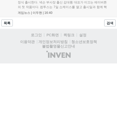
정식 출시한다. 넥슨 부사장 출신 김대훤 대표가 이끄는 에이버튼
의 첫 작품이다. 컴투스는 7일 쇼케이스를 열고 출시일과 함께 핵
심 콘텐츠, 유료화 정책, 운영 방향을 공개했다. 캐릭터명 선점은
게임뉴스 |
이두현
|
16:40
8월 13일 오후 8시 시작한다. '제우스: 오만의 신'은 최고신 제우스
의 오만으로 균열이...
목록
검색
로그인
PC화면
퀵링크
설정
청소년보호정책
이용약관
개인정보처리방침
불법촬영물신고안내
(주)
인
벤