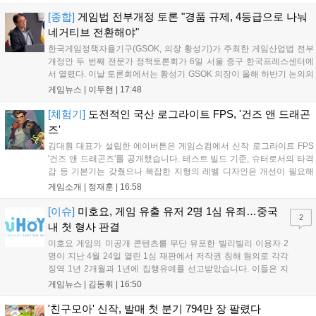
운'은 얼리액세스를 마치고 정식 서비스를 시작했습니다. 이번 신작들은
각기 다른 장르에서 이용자들의 기대를 모으고 있습니다....
[종합]
게임법 전부개정 토론 "경품 규제, 4등급으로 나눠
네거티브 전환해야"
한국게임정책자율기구(GSOK, 의장 황성기)가 주최한 게임산업법 전부
개정안 두 번째 전문가 정책토론회가 6일 서울 중구 한국프레스센터에
서 열렸다. 이날 토론회에서는 황성기 GSOK 의장이 올해 하반기 논의의
주요 쟁점과 성과를 짚은 데 이어, 박종현 한양대 법학전문대학원 교수
게임뉴스 |
이두현
|
17:48
가 게임진흥원 등 게임 관련 거버넌스를, 이병찬 법무법인 온새미로 변
호사가 게임 등...
[체험기]
도전적인 국산 로그라이트 FPS, '건즈 앤 드래곤
즈'
김대훤 대표가 설립한 에이버튼은 게임스컴에서 신작 로그라이트 FPS
'건즈 앤 드래곤즈'를 공개했습니다. 테스트 빌드 기준, 슈터로서의 타격
감 등 기본기는 갖췄으나 복잡한 지형의 레벨 디자인은 개선이 필요해
보입니다. 또한, 성장 트랙의 과도한 분절과 무기 다양성 부족 등 로그라
게임소개 |
정재훈
|
16:58
이트 장르적 재미 측면에서도 보완이 요구됩니다. 개발사는 향후 캐릭터
추가 등을 통해 게임성을 다듬어 경쟁력을 확보할 계획입니다....
[이슈]
미호요, 게임 유출 유저 2명 1심 유죄…중국
2
내 첫 형사 판결
미호요 게임의 미공개 콘텐츠를 무단 유포한 빌리빌리 이용자 2
명이 지난 4월 24일 열린 1심 재판에서 저작권 침해 혐의로 각각
징역 1년 2개월과 1년에 집행유예를 선고받았습니다. 이들은 지
난해 7월부터 원신 등 주요 게임의 영상을 유포해 60만 회 이상의
게임뉴스 |
김동휘
|
16:50
조회수를 기록했습니다. 미호요는 이번 판결이 새 사법해석 시행
이후 중국 내 첫 형사사건임을 강조하며 향후 무단 유출에 강경
'친구모아' 신작, 발매 첫 분기 794만 장 팔렸다