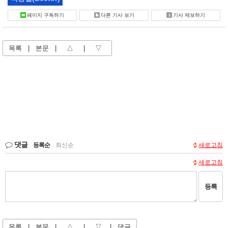
페이지 구독하기
다른 기사 보기
기사 제보하기
목록
|
본문
|
△
|
▽
댓글
등록순
|
최신순
새로고침
새로고침
등록
목록
|
본문
|
△
|
▽
|
댓글