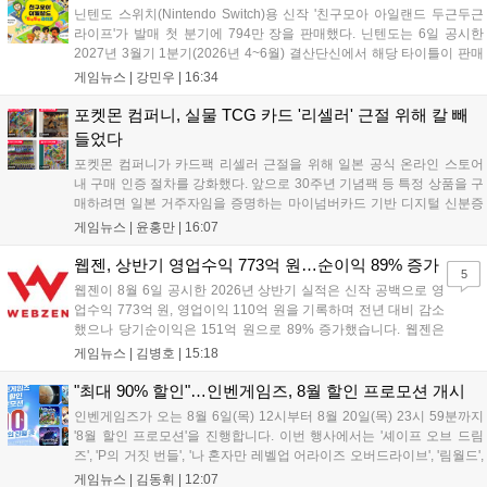
대응할 방침입니다....
닌텐도 스위치(Nintendo Switch)용 신작 '친구모아 아일랜드 두근두근
라이프'가 발매 첫 분기에 794만 장을 판매했다. 닌텐도는 6일 공시한
2027년 3월기 1분기(2026년 4~6월) 결산단신에서 해당 타이틀이 판매
를 크게 늘렸다고 밝혔다. 4월 16일 발매된 이 작품은 약 2개월 반 만에
게임뉴스 |
강민우
|
16:34
794만 장을 기록하며, 같은 기간 닌텐도 스위치...
포켓몬 컴퍼니, 실물 TCG 카드 '리셀러' 근절 위해 칼 빼
들었다
포켓몬 컴퍼니가 카드팩 리셀러 근절을 위해 일본 공식 온라인 스토어
내 구매 인증 절차를 강화했다. 앞으로 30주년 기념팩 등 특정 상품을 구
매하려면 일본 거주자임을 증명하는 마이넘버카드 기반 디지털 신분증
이 필수다. 해당 상품들은 온라인 추첨제로만 판매되며, 이번 조치는 과
게임뉴스 |
윤홍만
|
16:07
도한 가격 급등을 막기 위한 특단의 대책이다. 향후 포켓몬 컴퍼니의 이
러한 정책이 시장 물량 안정화에 어떤 영향을 미칠지 업계의 이목이 쏠
웹젠, 상반기 영업수익 773억 원…순이익 89% 증가
5
리고 있다....
웹젠이 8월 6일 공시한 2026년 상반기 실적은 신작 공백으로 영
업수익 773억 원, 영업이익 110억 원을 기록하며 전년 대비 감소
했으나 당기순이익은 151억 원으로 89% 증가했습니다. 웹젠은
하반기부터 신작 공세를 예고하며 전략게임 '프로젝트 D1'의 정보
게임뉴스 |
김병호
|
15:18
공개와 '게이트 오브 게이츠'의 추가 정보를 발표할 계획입니다.
또한 '테르비스'는 일본 코미케에 출품하며 해외 시장 공략을 강화
"최대 90% 할인"…인벤게임즈, 8월 할인 프로모션 개시
합니다. 김태영 대표는 내년 신작 출시를 위해 하반기 적극적인
인벤게임즈가 오는 8월 6일(목) 12시부터 8월 20일(목) 23시 59분까지
사업 일정을 추진하고 주주가치 제고에 힘쓰겠다고 밝혔습니
'8월 할인 프로모션'을 진행합니다. 이번 행사에서는 '셰이프 오브 드림
다....
즈', 'P의 거짓 번들', '나 혼자만 레벨업 어라이즈 오버드라이브', '림월드',
'아랑전설 시티 오브 더 울브스', '팰월드' 등 인기 타이틀을 최대 90% 할
게임뉴스 |
김동휘
|
12:07