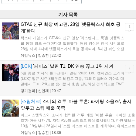
기사 목록
GTA6 신규 확장 예고편, 28일 '넷플릭스서 최초 공
1
개'한다
락스타 게임즈가 GTA6의 신규 영상 '익스텐디드 룩'을 넷플릭스
를 통해 최초 공개한다고 발표했다. 해당 영상은 한국 시각으로
28일 새벽 4시에 넷플릭스에서 독점 공개되며, 6시간 뒤인 오전
10시부터 공식 유튜브와 홈페이지에서도 확인할 수 있다. 기존보
게임뉴스 |
강승진
|
22:42
다 게임플레이 비중이 클 것으로 기대되는 가운데, 넷플릭스와의
이례적인 협업이 향후 게임 마케팅 방식에 어떤 변화를 가져올지
[LCK]
'페이즈' 날뛴 T1, DK 연승 끊고 1위 지켜
4
전 세계 팬들의 이목이 쏠리고 있다....
6일 종로 치지직 롤파크에서 열린 '2026 LoL 챔피언스 코리아
(LCK)' 정규 시즌 3라운드 레전드 그룹, T1과 디플러스 기아의 대
결에서 T1이 2:0으로 승리했다. 한층 단단해진 경기력으로 EWC
우승을 기점으로 파죽지세의 연승을 이어가던 디플러스 기아를
경기결과 |
신연재
|
20:47
잠재웠다. 1세트, T1이 앞서갔다. 바텀 듀오 킬로 주도권을 잡은
T1은 첫 드래곤을 두드렸...
[스팀체크]
소니의 격투 '마블 투혼: 파이팅 소울즈', 출시
앞두고 스팀 매출 쭉쭉
아크시스템웍스와 소니가 협력한 격투 게임 '마블 투혼: 파이팅 소울
즈'가 한국 시간 7일 자정 PS5와 스팀으로 정식 출시됩니다. 한편 밸브는
10월 19일부터 26일까지 '스팀 넥스트 페스트'를 개최하며, 유비소프트
의 '더 디비전 리서전스'가 스팀에 출시되었고, 농장 시뮬레이션 '돌록 타
게임뉴스 |
강승진
|
18:36