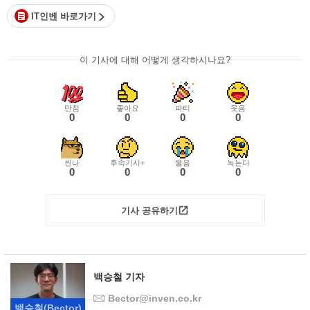
IT인벤 바로가기
이 기사에 대해 어떻게 생각하시나요?
만점
좋아요
파티
웃음
0
0
0
0
씬나
후속기사+
울음
녹는다
0
0
0
0
기사 공유하기
백승철 기자
Bector@inven.co.kr
백승철
(Bector)