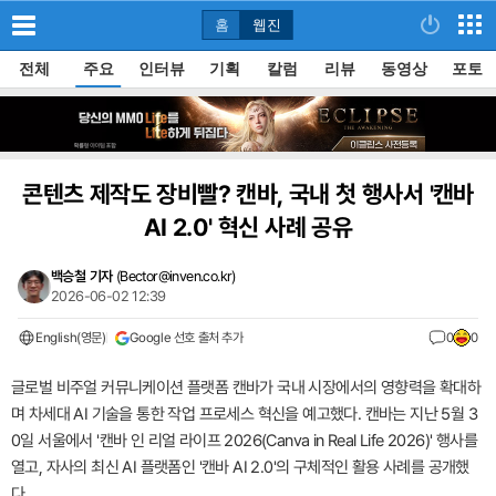
홈
웹진
전체
주요
인터뷰
기획
칼럼
리뷰
동영상
포토
콘텐츠 제작도 장비빨? 캔바, 국내 첫 행사서 '캔바
AI 2.0' 혁신 사례 공유
백승철 기자
(
Bector@inven.co.kr
)
2026-06-02 12:39
English(영문)
Google 선호 출처 추가
0
0
글로벌 비주얼 커뮤니케이션 플랫폼 캔바가 국내 시장에서의 영향력을 확대하
며 차세대 AI 기술을 통한 작업 프로세스 혁신을 예고했다. 캔바는 지난 5월 3
0일 서울에서 '캔바 인 리얼 라이프 2026(Canva in Real Life 2026)' 행사를
열고, 자사의 최신 AI 플랫폼인 '캔바 AI 2.0'의 구체적인 활용 사례를 공개했
다.