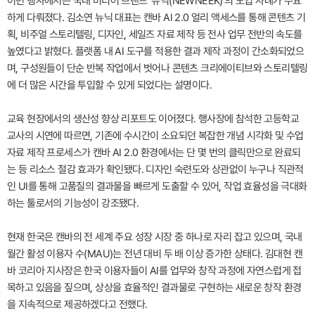
이번 행사에서는 국내 미디어 브랜드 '뉴닉(NEWNEEK)'의 도입 사례가 주요
하게 다뤄졌다. 김소연 뉴닉 대표는 캔바 AI 2.0 얼리 액세스를 통해 콘텐츠 기
획, 비주얼 스토리텔링, 디자인, 세일즈 자료 제작 등 전사 업무 전반의 속도를
높였다고 밝혔다. 플랫폼 내 AI 도구를 적용한 결과 제작 과정이 간소화되었으
며, 구성원들이 단순 반복 작업에서 벗어나 콘텐츠 크리에이티브와 스토리텔링
에 더 많은 시간을 투입할 수 있게 되었다는 설명이다.
교육 현장에서의 생산성 향상 리포트도 이어졌다. 행사장에 참석한 고등학교
교사의 시연에 따르면, 기존에 수시간이 소요되던 복잡한 개념 시각화 및 수업
자료 제작 프로세스가 캔바 AI 2.0 환경에서는 단 몇 번의 클릭만으로 완료되
는 등 리소스 절감 효과가 확인됐다. 디자인 숙련도와 상관없이 누구나 직관적
인 UI를 통해 고품질의 결과물을 빠르게 도출할 수 있어, 작업 효율성을 극대화
하는 툴로서의 기능성이 강조됐다.
현재 한국은 캔바의 전 세계 주요 성장 시장 중 하나로 자리 잡고 있으며, 국내
월간 활성 이용자 수(MAU)는 전년 대비 두 배 이상 증가한 상태다. 김대현 캔
바 코리아 지사장은 한국 이용자들이 AI를 업무와 창작 과정에 자연스럽게 접
목하고 있음을 짚으며, 상상을 효율적인 결과물로 구현하는 새로운 창작 환경
을 지속적으로 제공하겠다고 전했다.