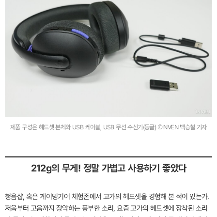
제품 구성은 헤드셋 본체와 USB 케이블, USB 무선 수신기(동글) ©INVEN 백승철 기자
212g의 무게! 정말 가볍고 사용하기 좋았다
청음샵, 혹은 게이밍기어 체험존에서 고가의 헤드셋을 경험해 본 적이 있는가.
저음부터 고음까지 장악하는 풍부한 소리, 요즘 고가의 헤드셋에 장착된 소리