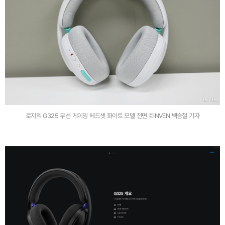
로지텍 G325 무선 게이밍 헤드셋 화이트 모델 전면 ©INVEN 백승철 기자