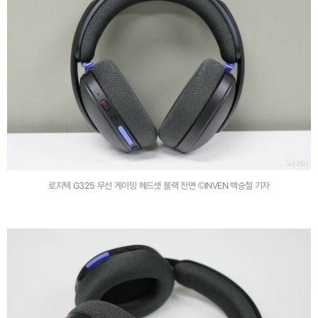
로지텍 G325 무선 게이밍 헤드셋 블랙 전면 ©INVEN 백승철 기자