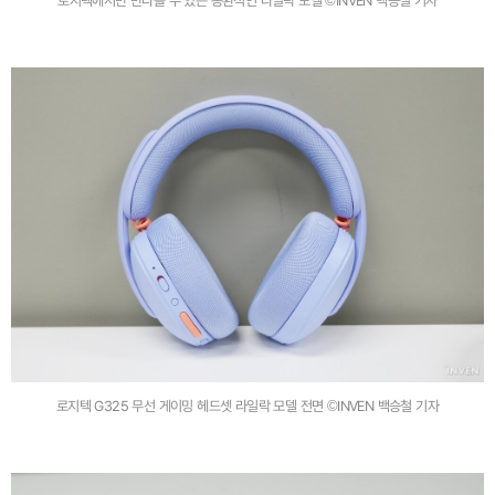
로지텍에서만 만나볼 수 있는 몽환적인 라일락 모델 ©INVEN 백승철 기자
로지텍 G325 무선 게이밍 헤드셋 라일락 모델 전면 ©INVEN 백승철 기자