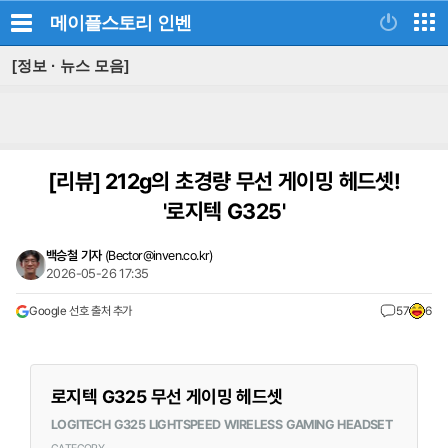
메이플스토리
인벤
[정보 · 뉴스 모음]
[리뷰]
212g의 초경량 무선 게이밍 헤드셋!
'로지텍 G325'
백승철 기자
(
Bector@inven.co.kr
)
2026-05-26 17:35
Google 선호 출처 추가
57
6
로지텍 G325 무선 게이밍 헤드셋
LOGITECH G325 LIGHTSPEED WIRELESS GAMING HEADSET