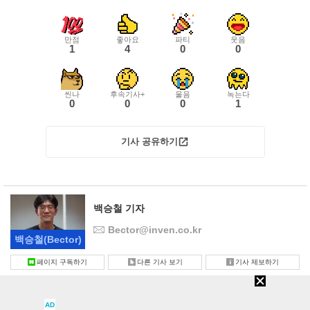
만점
좋아요
파티
웃음
1
4
0
0
씬나
후속기사+
울음
녹는다
0
0
0
1
기사 공유하기
백승철 기자
Bector@inven.co.kr
백승철
(Bector)
페이지 구독하기
다른 기사 보기
기사 제보하기
AD
목록
|
본문
|
△
|
▽