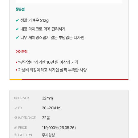
좋은점
✔
정말 가벼운 212g
✔
내장 마이크로 더욱 편리하게
✔
너무 게이밍스럽지 않은 부담없는 디자인
아쉬운점
•
"부담없이"라기엔 10만 원 이상의 가격
•
가성비 최강이라고 하기엔 살짝 부족한 사양
32mm
🎼 DRIVER
20~20kHz
🎢 FR
32옴
🍪 IMPEDANCE
119,000원(26.05.26)
💰 PRICE
무지향성
🎯 PATTERN