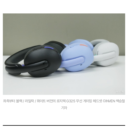
좌측부터 블랙 / 라일락 / 화이트 버전의 로지텍 G325 무선 게이밍 헤드셋 ©INVEN 백승철
기자