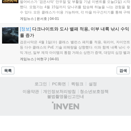
펄어비스가 ‘검은사막’ 만우절 및 부활절 기념 이벤트를 오늘(1일) 시작
했다. 모험가는 4월 15일까지 당나귀를 탑승해 하늘을 나는 경험을 할
수 있다. 모든 클래스가 이용 가능하며, 각 마을 마구간지기를 통해 구매
해 이용할 수 있다. 캐릭터 사망 시 수정이 파괴되지 않는 이벤트도 4월 8
게임뉴스 |
윤서호
|
04-01
일까지 진행한다. 부활절을 기념해 검은사막 월드에 다양한 형태의 달
걀...
[정보]
다크나이트와 도사 밸패 적용, 이부 내륙 낚시 수익
률 증가
검은사막은 4월 1일(수) 클래스 밸런스 패치를 적용, 워리어, 자이언트
등 다수 클래스의 PvE 기술 피해량을 상향했다. 이와 함께 내륙 낚시 수
익 개선, 일부 제작 아이템의 통합 거래소 상한가 증액, 대양의 심장 벨과
가모스 보상 가치 상향 등 다양한 콘텐츠 변경사항도 함께 업데이트되었
게임뉴스 |
여현구
|
04-01
다....
목록
검색
로그인
PC화면
퀵링크
설정
청소년보호정책
이용약관
개인정보처리방침
불법촬영물신고안내
(주)
인
벤