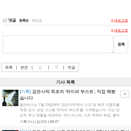
댓글
등록순
|
최신순
새로고침
새로고침
등록
목록
|
본문
|
△
|
▽
|
댓글
기사 목록
[기획]
검은사막 최초의 '하이퍼 부스트', 직접 해봤
4
습니다
펄어비스는 7월 29일부터 '검은사막'에서 신규 및 복귀 이용자를
위한 상시 성장 시스템 '하이퍼 부스트'를 시작했습니다. 이는 단
순히 최고 레벨을 제공하는 것이 아니라, 시즌 캐릭터 육성, 올비
아 아카데미 수료, 아침의 나라 설화 진행 등 4단계 과정을 통해
기획기사 |
김규만
|
08-07
게임에 적응하며 공방합 750을 목표로 성장하는 구조입니다. 이