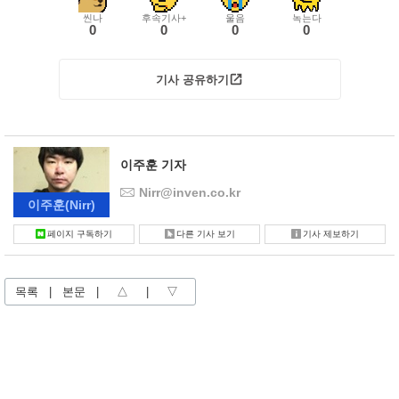
씬나
후속기사+
울음
녹는다
0
0
0
0
기사 공유하기
이주훈 기자
Nirr@inven.co.kr
이주훈
(Nirr)
페이지 구독하기
다른 기사 보기
기사 제보하기
목록
|
본문
|
△
|
▽