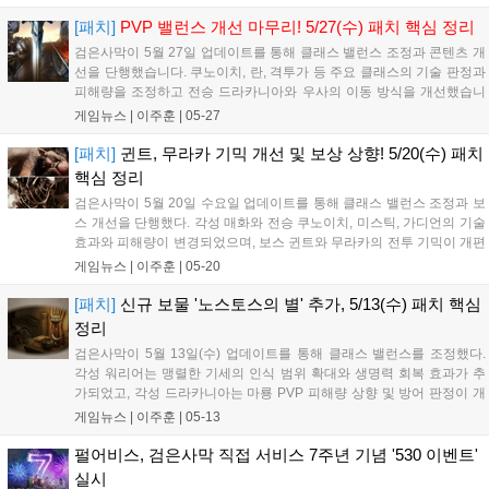
은 협동을 통해 우두머리를 처치하고 보상을 획득할 수 있...
[패치]
PVP 밸런스 개선 마무리! 5/27(수) 패치 핵심 정리
검은사막이 5월 27일 업데이트를 통해 클래스 밸런스 조정과 콘텐츠 개
선을 단행했습니다. 쿠노이치, 란, 격투가 등 주요 클래스의 기술 판정과
피해량을 조정하고 전승 드라카니아와 우사의 이동 방식을 개선했습니
다. 또한 거래소 상한가를 현실화하고 솔라레의 창 내 AFK 행위에 대한
게임뉴스 |
이주훈
|
05-27
단계적 페널티 시스템을 도입해 최대 30일 이용 제한을 적용하기로 했습
니다. 이번 업데이트로 게임 환경이 더욱 공정해질 것으로 기대됩니다....
[패치]
귄트, 무라카 기믹 개선 및 보상 상향! 5/20(수) 패치
핵심 정리
검은사막이 5월 20일 수요일 업데이트를 통해 클래스 밸런스 조정과 보
스 개선을 단행했다. 각성 매화와 전승 쿠노이치, 미스틱, 가디언의 기술
효과와 피해량이 변경되었으며, 보스 귄트와 무라카의 전투 기믹이 개편
되었다. 특히 귄트는 부위별 타격 공략이 추가되고 무라카는 검은 결정
게임뉴스 |
이주훈
|
05-20
기믹이 도입되었으며, 두 보스 처치 시 획득 가능한 전리품 보상이 상향
되어 이용자들의 큰 기대를 모으고 있다....
[패치]
신규 보물 '노스토스의 별' 추가, 5/13(수) 패치 핵심
정리
검은사막이 5월 13일(수) 업데이트를 통해 클래스 밸런스를 조정했다.
각성 워리어는 맹렬한 기세의 인식 범위 확대와 생명력 회복 효과가 추
가되었고, 각성 드라카니아는 마룡 PVP 피해량 상향 및 방어 판정이 개
선되었다. 반면 세라핌은 장거리 이동 제한과 상태 이상 기술 하향 등 성
게임뉴스 |
이주훈
|
05-13
능 조정이 이루어졌다. 이번 업데이트로 클래스 간 공방 밸런스를 최적
화하여 보다 전략적인 전투 환경을 조성할 것으로 기대된다....
펄어비스, 검은사막 직접 서비스 7주년 기념 '530 이벤트'
실시