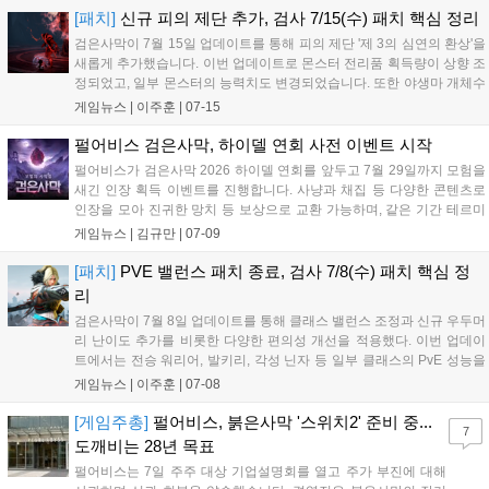
으며, 펄어비스는 앞으로도 이용자들의 창작 활동을 적극적으로 지원할
[패치]
신규 피의 제단 추가, 검사 7/15(수) 패치 핵심 정리
계획입니다....
검은사막이 7월 15일 업데이트를 통해 피의 제단 '제 3의 심연의 환상'을
새롭게 추가했습니다. 이번 업데이트로 몬스터 전리품 획득량이 상향 조
정되었고, 일부 몬스터의 능력치도 변경되었습니다. 또한 야생마 개체수
증가와 야르 미니게임 매칭 기능 도입, 사냥터 정보 UI 개선 등 게임 편의
게임뉴스 |
이주훈
|
07-15
성도 강화되어 이용자들의 원활한 플레이를 돕습니다....
펄어비스 검은사막, 하이델 연회 사전 이벤트 시작
펄어비스가 검은사막 2026 하이델 연회를 앞두고 7월 29일까지 모험을
새긴 인장 획득 이벤트를 진행합니다. 사냥과 채집 등 다양한 콘텐츠로
인장을 모아 진귀한 망치 등 보상으로 교환 가능하며, 같은 기간 테르미
안 해변도 개장해 다채로운 즐길 거리를 제공합니다. 한편 북미·유럽 서
게임뉴스 |
김규만
|
07-09
비스 10주년을 기념하는 하이델 연회는 7월 26일 미국 캘리포니아에서
개최됩니다....
[패치]
PVE 밸런스 패치 종료, 검사 7/8(수) 패치 핵심 정
리
검은사막이 7월 8일 업데이트를 통해 클래스 밸런스 조정과 신규 우두머
리 난이도 추가를 비롯한 다양한 편의성 개선을 적용했다. 이번 업데이
트에서는 전승 워리어, 발키리, 각성 닌자 등 일부 클래스의 PvE 성능을
조정했으며, 손각시에 새로운 고난도 단계가 추가됐다. 이와 함께 UI 개
게임뉴스 |
이주훈
|
07-08
선과 생활 콘텐츠, 아이템 획득 및 시스템 편의성 개선도 함께 이루어졌
다....
[게임주총]
펄어비스, 붉은사막 '스위치2' 준비 중...
7
도깨비는 28년 목표
펄어비스는 7일 주주 대상 기업설명회를 열고 주가 부진에 대해