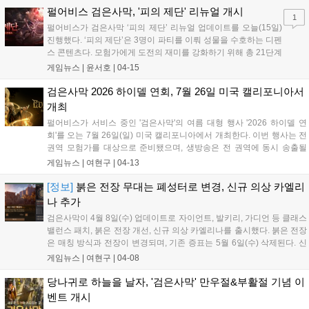
펄어비스 검은사막, '피의 제단' 리뉴얼 개시
1
펄어비스가 검은사막 ‘피의 제단’ 리뉴얼 업데이트를 오늘(15일)
진행했다. ‘피의 제단’은 3명이 파티를 이뤄 성물을 수호하는 디펜
스 콘텐츠다. 모험가에게 도전의 재미를 강화하기 위해 총 21단계
콘텐츠로 리뉴얼했다. 모험가의 공격력에 따라 추가 개방할 예정
게임뉴스 |
윤서호
|
04-15
이며, 최대 공격력 제한을 해제해 몬스터를 보다 빠르게 처치할
수 있다. 모험가는 ‘피의 제단’ 클...
검은사막 2026 하이델 연회, 7월 26일 미국 캘리포니아서
개최
펄어비스가 서비스 중인 '검은사막'의 여름 대형 행사 '2026 하이델 연
회'를 오는 7월 26일(일) 미국 캘리포니아에서 개최한다. 이번 행사는 전
권역 모험가를 대상으로 준비됐으며, 생방송은 전 권역에 동시 송출될
예정이다. 펄어비스는 검은사막 공식 홈페이지를 통해 '2026 여름 하이
게임뉴스 |
여현구
|
04-13
델 연회로 다함께 로그인!' 공지를 올리고 행사 일정을 공개했다....
[정보]
붉은 전장 무대는 폐성터로 변경, 신규 의상 카엘리
나 추가
검은사막이 4월 8일(수) 업데이트로 자이언트, 발키리, 가디언 등 클래스
밸런스 패치, 붉은 전장 개선, 신규 의상 카엘리나를 출시했다. 붉은 전장
은 매칭 방식과 전장이 변경되며, 기존 증표는 5월 6일(수) 삭제된다. 신
규 의상 카엘리나는 4월 22일(수)까지 판매된다....
게임뉴스 |
여현구
|
04-08
당나귀로 하늘을 날자, '검은사막' 만우절&부활절 기념 이
벤트 개시