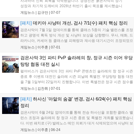
사과하며 신뢰 회복을 약속했습니다. 경영진은 붉은사막의 장기
성장과 차기작 도깨비의 2028년 하반기 출시 목표를 제시했습니
다. 8월 게임스컴에서는 블랙스페이스 엔진 강연과 붉은사막 시
게임뉴스 |
김규만
|
07-07
연이 예정되어 있습니다. 향후 붉은사막 DLC 출시와 플랫폼 확장
을 통해 성과를 이어가고, 투명한 소통으로 기업 가치를 높이겠다
[패치]
데키아 사냥터 개선, 검사 7/1(수) 패치 핵심 정리
고 밝혔습니다....
검은사막이 7월 1일 업데이트를 통해 클래스 5종의 기술 밸런스를 조정
하고 광명석 획득 방식 개선 및 사냥터 보상을 상향했다. 무사, 매화, 드
라카니아, 커세어 등 클래스별 피해량과 재사용 대기시간이 조정되었으
며, 데키아 사냥터의 아이템 획득 확률이 대폭 상향되었다. 또한 요리 및
게임뉴스 |
이주훈
|
07-01
연금 재료의 거래소 가격 조정과 점령전 보상 체계 개편, 선박 충각 기술
변경 등 전반적인 게임 환경 개선이 함께 이루어졌다....
검은사막 3인 파티 PvP 솔라레의 창, 정규 시즌 이어 우당
탕탕 협동 대전 실시
펄어비스가 검은사막의 3인 파티 PvP 콘텐츠인 솔라레의 창 정규 시즌
종료 후 이벤트 대전인 솔라레 시즌 피날레 특별전: 우당탕탕 협동 대전
을 7월 1일부터 22일까지 진행합니다. 이번 특별전은 정규 시즌 점수를
기반으로 매칭되며, 3인 파티로 참여해 승리 횟수에 따라 축제의 선물 상
게임뉴스 |
김찬휘
|
07-01
자 등 다양한 보상을 받을 수 있습니다. 또한 이벤트 기간 중 서로 다른
모험가 5명과 대전에 참여하면 크론석 등 추가 아이템을 지급해 재미를
[패치]
하사신 '아알의 숨결' 변경, 검사 6/24(수) 패치 핵심
더할 예정입니다....
정리
검은사막이 6월 24일 업데이트를 통해 전승 하사신을 포함한 클래스 밸
런스 조정과 솔라레의 창 정규 시즌 종료 및 특별전 개최를 발표했습니
다. 이번 패치로 (구) 발레노스 메인 의뢰가 대거 삭제되었으며 사냥터 보
상 상향과 시스템 개선이 이뤄졌습니다. 특히 3인 파티로 진행하는 솔라
게임뉴스 |
이주훈
|
06-24