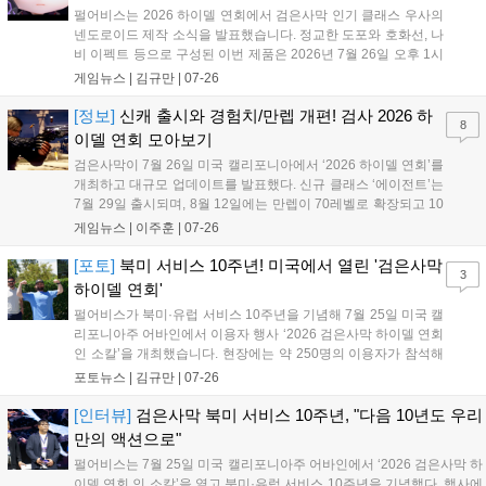
펄어비스는 2026 하이델 연회에서 검은사막 인기 클래스 우사의
넨도로이드 제작 소식을 발표했습니다. 정교한 도포와 호화선, 나
비 이펙트 등으로 구성된 이번 제품은 2026년 7월 26일 오후 1시
부터 굿스마일컴퍼니 공식 홈페이지에서 예약할 수 있습니다. 구
게임뉴스 |
김규만
|
07-26
매 시 게임 내 가구와 전용 칭호 쿠폰이 지급되며, 상세 정보는 공
식 홈페이지에서 확인 가능합니다....
[정보]
신캐 출시와 경험치/만렙 개편! 검사 2026 하
8
이델 연회 모아보기
검은사막이 7월 26일 미국 캘리포니아에서 ‘2026 하이델 연회’를
개최하고 대규모 업데이트를 발표했다. 신규 클래스 ‘에이전트’는
7월 29일 출시되며, 8월 12일에는 만렙이 70레벨로 확장되고 10
월 7일 75레벨로 상향된다. 에다니아 파트2는 8월 12일부터 순차
게임뉴스 |
이주훈
|
07-26
업데이트되며, 길드 시스템 리뉴얼과 생활 장비 통합, 그래픽 개
선 등 다양한 편의성 개편이 예고됐다. 신규 액세서리 에크레타와
[포토]
북미 서비스 10주년! 미국에서 열린 '검은사막
3
아페론, 대양 콘텐츠 등 다채로운 즐길 거리가 추가될 예정이다....
하이델 연회'
펄어비스가 북미·유럽 서비스 10주년을 기념해 7월 25일 미국 캘
리포니아주 어바인에서 이용자 행사 ‘2026 검은사막 하이델 연회
인 소칼’을 개최했습니다. 현장에는 약 250명의 이용자가 참석해
테르미안 축제 콘셉트의 다양한 체험형 이벤트와 메인 무대 발표
포토뉴스 |
김규만
|
07-26
를 즐겼습니다. 10년이라는 긴 시간 동안 변함없는 애정을 보여준
현지 이용자들과 소통하며 검은사막의 글로벌 입지를 다시 한번
[인터뷰]
검은사막 북미 서비스 10주년, "다음 10년도 우리
확인하는 뜻깊은 시간이었습니다....
만의 액션으로"
펄어비스는 7월 25일 미국 캘리포니아주 어바인에서 ‘2026 검은사막 하
이델 연회 인 소칼’을 열고 북미·유럽 서비스 10주년을 기념했다. 행사에