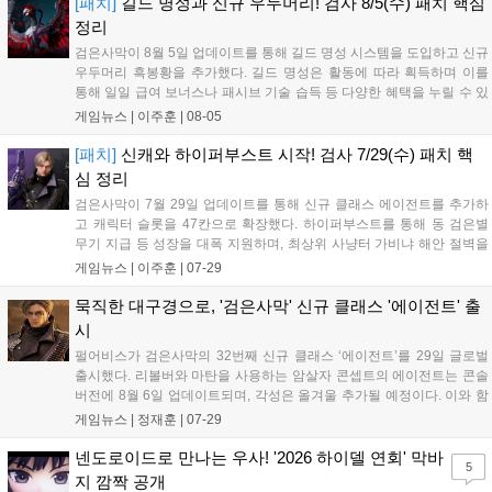
용자는 과제를 완수하며 동(V) 투발라 장비와 검은별 무기, 카라
[패치]
길드 명성과 신규 우두머리! 검사 8/5(수) 패치 핵심
자드 장신구 등을 획득해 주요 콘텐츠에 진입할 수 있습니다....
정리
검은사막이 8월 5일 업데이트를 통해 길드 명성 시스템을 도입하고 신규
우두머리 흑봉황을 추가했다. 길드 명성은 활동에 따라 획득하며 이를
통해 일일 급여 보너스나 패시브 기술 습득 등 다양한 혜택을 누릴 수 있
다. 또한 기존 월드 우두머리 출현 시 일정 확률로 등장하는 흑봉황을 처
게임뉴스 |
이주훈
|
08-05
치하면 태초의 불씨 등 보상을 얻는다. 이 외에도 마르니의 전투 분석기
추가와 전승 닌자 및 에이전트 클래스 개선 등이 함께 진행되었다....
[패치]
신캐와 하이퍼부스트 시작! 검사 7/29(수) 패치 핵
심 정리
검은사막이 7월 29일 업데이트를 통해 신규 클래스 에이전트를 추가하
고 캐릭터 슬롯을 47칸으로 확장했다. 하이퍼부스트를 통해 동 검은별
무기 지급 등 성장을 대폭 지원하며, 최상위 사냥터 가비냐 해안 절벽을
공개했다. 또한 각종 장비 제작 및 강화 난이도를 완화하고 UI를 개선했
게임뉴스 |
이주훈
|
07-29
다. 이번 업데이트는 신규 및 복귀 이용자의 빠른 적응을 돕고 기존 이용
자의 편의성을 높이는 데 초점을 맞추어 진행되었다....
묵직한 대구경으로, '검은사막' 신규 클래스 '에이전트' 출
시
펄어비스가 검은사막의 32번째 신규 클래스 ‘에이전트’를 29일 글로벌
출시했다. 리볼버와 마탄을 사용하는 암살자 콘셉트의 에이전트는 콘솔
버전에 8월 6일 업데이트되며, 각성은 올겨울 추가될 예정이다. 이와 함
께 신규·복귀 유저를 위한 ‘하이퍼 부스트’ 성장 지원 프로그램도 도입했
게임뉴스 |
정재훈
|
07-29
다. 또한 9월 16일까지 ‘에다니아 파트 2’를 비롯한 신규 지역과 콘텐츠
가 순차적으로 공개되며, 8월과 9월에는 그래픽 기술 개선 및 가문 파견
넨도로이드로 만나는 우사! '2026 하이델 연회' 막바
5
시스템 등 대규모 업데이트가 진행될 계획이다....
지 깜짝 공개