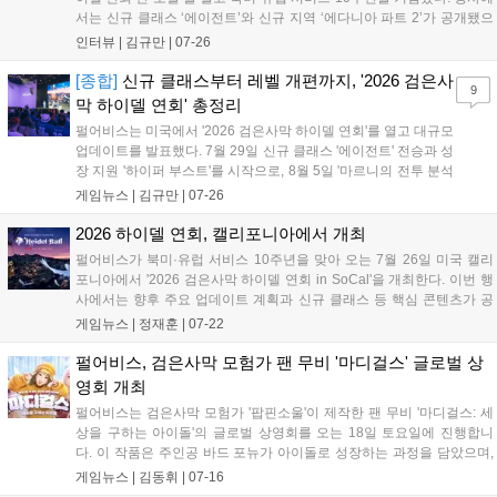
서는 신규 클래스 ‘에이전트’와 신규 지역 ‘에다니아 파트 2’가 공개됐으
며, 신규·복귀 이용자를 위한 ‘하이퍼 부스트’와 레벨 시스템 개편 등 대
인터뷰 |
김규만
|
07-26
규모 업데이트 계획이 발표됐다. 개발진은 지난 10년의 성과를 돌아보
고, 앞으로도 매주 업데이트 기조를 유지하며 이용자와의 신뢰를 바탕으
[종합]
신규 클래스부터 레벨 개편까지, '2026 검은사
9
로 게임의 완성도를 높여가겠다고 밝혔다....
막 하이델 연회' 총정리
펄어비스는 미국에서 '2026 검은사막 하이델 연회'를 열고 대규모
업데이트를 발표했다. 7월 29일 신규 클래스 '에이전트' 전승과 성
장 지원 '하이퍼 부스트'를 시작으로, 8월 5일 '마르니의 전투 분석
기', 8월 12일 최고 레벨 70 확장 및 에다니아 파트2 지역을 순차
게임뉴스 |
김규만
|
07-26
업데이트한다. 9월에는 생활 장비 통합과 11월 가문 파견 시스템
도입이 예정됐으며, 10월 7일에는 최고 레벨이 75로 상향된다. 또
2026 하이델 연회, 캘리포니아에서 개최
한 그래픽 기술 지원과 대양 콘텐츠 확장 등 다양한 편의 기능 개
펄어비스가 북미·유럽 서비스 10주년을 맞아 오는 7월 26일 미국 캘리
선을 통해 모험가들에게 새로운 성장 목표와 즐거움을 제공할 계
포니아에서 '2026 검은사막 하이델 연회 in SoCal'을 개최한다. 이번 행
획이다....
사에서는 향후 주요 업데이트 계획과 신규 클래스 등 핵심 콘텐츠가 공
개될 예정이며, 당일 오전 10시부터 공식 유튜브와 치지직을 통해 9개
게임뉴스 |
정재훈
|
07-22
언어로 생중계된다. 현장에는 200명의 이용자가 초청되어 코스프레 콘
테스트 등 다양한 프로그램이 진행될 예정이다. 특히 에다니아 파트 2와
펄어비스, 검은사막 모험가 팬 무비 '마디걸스' 글로벌 상
리볼버 무기를 사용하는 신규 클래스에 대한 기대감이 높다....
영회 개최
펄어비스는 검은사막 모험가 '팝핀소울'이 제작한 팬 무비 '마디걸스: 세
상을 구하는 아이돌'의 글로벌 상영회를 오는 18일 토요일에 진행합니
다. 이 작품은 주인공 바드 포뉴가 아이돌로 성장하는 과정을 담았으며,
여러 모험가가 제작에 참여해 의미를 더했습니다. 게임 내 커뮤니티 문
게임뉴스 |
김동휘
|
07-16
화를 바탕으로 탄생한 이번 팬 무비는 모험가들에게 큰 호응을 얻고 있