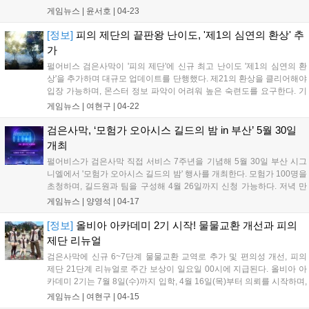
한국, 일본, 대만, 홍콩, 마카오, 태국, 동남아 지역 모험가들이 참가하며,
게임뉴스 |
윤서호
|
04-23
권역 간 실력을 겨루는 친선 경기...
[정보]
피의 제단의 끝판왕 난이도, '제1의 심연의 환상' 추
가
펄어비스 검은사막이 '피의 제단'에 신규 최고 난이도 '제1의 심연의 환
상'을 추가하며 대규모 업데이트를 단행했다. 제21의 환상을 클리어해야
입장 가능하며, 몬스터 정보 파악이 어려워 높은 숙련도를 요구한다. 기
존 환상 단계 밸런스 조정과 버그 수정, 플레이 환경 개선도 이뤄졌다....
게임뉴스 |
여현구
|
04-22
검은사막, ‘모험가 오아시스 길드의 밤 in 부산’ 5월 30일
개최
펄어비스가 검은사막 직접 서비스 7주년을 기념해 5월 30일 부산 시그
니엘에서 '모험가 오아시스 길드의 밤' 행사를 개최한다. 모험가 100명을
초청하며, 길드원과 팀을 구성해 4월 26일까지 신청 가능하다. 저녁 만
찬과 최현우 마술쇼, 길드 대항전 등 다채로운 프로그램이 마련된다....
게임뉴스 |
양영석
|
04-17
[정보]
올비아 아카데미 2기 시작! 물물교환 개선과 피의
제단 리뉴얼
검은사막에 신규 6~7단계 물물교환 교역로 추가 및 편의성 개선, 피의
제단 21단계 리뉴얼로 주간 보상이 일요일 00시에 지급된다. 올비아 아
카데미 2기는 7월 8일(수)까지 입학, 4월 16일(목)부터 의뢰를 시작하며,
드라카니아/가디언은 5월 6일 정기점검 전까지 1은화로 전이가 가능하
게임뉴스 |
여현구
|
04-15
다. 민물 낚시 개선과 루키즈 의상도 출시됐다....