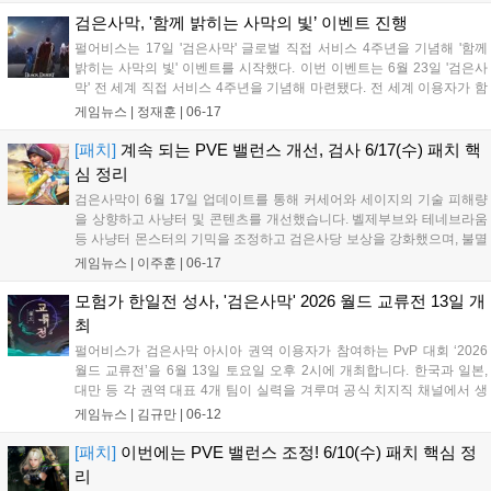
레 시즌 피날레 특별전이 시작되어 이용자들의 참여가 기대되며, 상세한
클래스별 피해량 조정 및 보상 변경 사항은 공식 홈페이지에서 확인할
검은사막, '함께 밝히는 사막의 빛’ 이벤트 진행
수 있습니다....
펄어비스는 17일 '검은사막' 글로벌 직접 서비스 4주년을 기념해 '함께
밝히는 사막의 빛' 이벤트를 시작했다. 이번 이벤트는 6월 23일 '검은사
막' 전 세계 직접 서비스 4주년을 기념해 마련됐다. 전 세계 이용자가 함
께 참여하는 방식으로 진행되며, 7월 7일까지 접속 시간에 따라 지급되
게임뉴스 |
정재훈
|
06-17
는 '[이벤트] 사막의 빛'을 모아 벨리아 마을의 '고대 장치'에 사...
[패치]
계속 되는 PVE 밸런스 개선, 검사 6/17(수) 패치 핵
심 정리
검은사막이 6월 17일 업데이트를 통해 커세어와 세이지의 기술 피해량
을 상향하고 사냥터 및 콘텐츠를 개선했습니다. 벨제부브와 테네브라움
등 사냥터 몬스터의 기믹을 조정하고 검은사당 보상을 강화했으며, 불멸
의 나락 내 카르옥시아와 아센드라의 전투 방식을 수정했습니다. 또한
게임뉴스 |
이주훈
|
06-17
두더지 관련 보상 상향과 해양 콘텐츠 의뢰 추가 등 전반적인 게임 환경
을 개선했습니다....
모험가 한일전 성사, '검은사막' 2026 월드 교류전 13일 개
최
펄어비스가 검은사막 아시아 권역 이용자가 참여하는 PvP 대회 ‘2026
월드 교류전’을 6월 13일 토요일 오후 2시에 개최합니다. 한국과 일본,
대만 등 각 권역 대표 4개 팀이 실력을 겨루며 공식 치지직 채널에서 생
중계됩니다. 대회 전까지 공식 홈페이지에서 응원 이벤트를 진행하며,
게임뉴스 |
김규만
|
06-12
생방송 시청자에게는 크론석 등 다양한 보상을 제공할 예정입니다....
[패치]
이번에는 PVE 밸런스 조정! 6/10(수) 패치 핵심 정
리