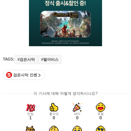
TAGS:
#검은사막
#펄어비스
검은사막 인벤
이 기사에 대해 어떻게 생각하시나요?
만점
좋아요
파티
웃음
1
0
0
0