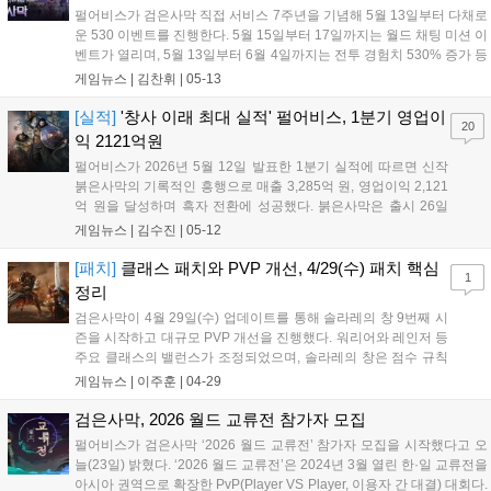
펄어비스가 검은사막 직접 서비스 7주년을 기념해 5월 13일부터 다채로
운 530 이벤트를 진행한다. 5월 15일부터 17일까지는 월드 채팅 미션 이
벤트가 열리며, 5월 13일부터 6월 4일까지는 전투 경험치 530% 증가 등
의 핫타임 혜택이 제공된다. 또한 신규 보물 아이템 노스토스의 별이 추
게임뉴스 |
김찬휘
|
05-13
가되었으며 채집 콘텐츠의 보상 구조와 수익성이 강화되었다....
[실적]
'창사 이래 최대 실적' 펄어비스, 1분기 영업이
20
익 2121억원
펄어비스가 2026년 5월 12일 발표한 1분기 실적에 따르면 신작
붉은사막의 기록적인 흥행으로 매출 3,285억 원, 영업이익 2,121
억 원을 달성하며 흑자 전환에 성공했다. 붉은사막은 출시 26일
만에 500만 장 판매를 돌파하며 실적을 견인했고, 콘솔 매출 비중
게임뉴스 |
김수진
|
05-12
도 전 분기 대비 31% 급증했다. 향후 펄어비스는 붉은사막의 콘
텐츠 확장과 더불어 개발 중인 도깨비와 플랜 8 등 신작 라인업을
[패치]
클래스 패치와 PVP 개선, 4/29(수) 패치 핵심
1
통해 2~3년 주기의 출시 사이클을 유지하며 성장세를 이어갈 계
정리
획이다....
검은사막이 4월 29일(수) 업데이트를 통해 솔라레의 창 9번째 시
즌을 시작하고 대규모 PVP 개선을 진행했다. 워리어와 레인저 등
주요 클래스의 밸런스가 조정되었으며, 솔라레의 창은 점수 규칙
과 보상이 개편되었다. 거점전은 진행 시간이 2시간으로 늘어났
게임뉴스 |
이주훈
|
04-29
고, 점령전은 2시간으로 단축되며 2,000억 은화 등 파격적인 보상
이 추가되었다....
검은사막, 2026 월드 교류전 참가자 모집
펄어비스가 검은사막 ‘2026 월드 교류전’ 참가자 모집을 시작했다고 오
늘(23일) 밝혔다. ‘2026 월드 교류전’은 2024년 3월 열린 한·일 교류전을
아시아 권역으로 확장한 PvP(Player VS Player, 이용자 간 대결) 대회다.