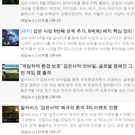
검은사막이 6월 10일(수) 업데이트를 통해 PVE 밸런스 조정과 사냥터
개선을 진행했다. 레인저, 자이언트, 우사, 매구, 도사, 데드아이 등 6개
클래스의 기술 피해량이 상향되었으며, 죽은 자들의 도시 사냥터 내 몬
스터 전리품 획득 확률과 수량이 대폭 증가했다. 또한 황실 조련 납품서
게임뉴스 |
이주훈
|
06-10
교환 횟수 확대와 주요 아이템의 가방 이동 등 편의성 개선도 함께 적용
되어 이용자들의 원활한 게임 플레이를 지원한다....
[패치]
검은 사당 6번째 보옥 추가, 6/4(목) 패치 핵심 정리
검은사막이 6월 4일 업데이트를 통해 검은 사당의 신규 난이도인 팔재시
니부터 십재시니를 추가하고 6번째 빛의 보옥을 선보였습니다. 또한 재
배 작물의 성장 시간을 20~22시간으로 조정하며 아이템 획득량을 대폭
상향했고, 두더지 등장 확률과 보상도 늘렸습니다. 주거지와 거점 구매
게임뉴스 |
이주훈
|
06-04
에 필요한 공헌도를 낮추고 생산 거점 23개를 추가해 이용자 편의성을
크게 개선했습니다....
"게임하며 환경 보호" 검은사막 모바일, 글로벌 캠페인 그
린 게임 잼 출격
펄어비스가 검은사막 모바일을 통해 유엔환경계획이 지원하는 글로벌
환경 캠페인 그린 게임 잼에 한국 게임 중 유일하게 참여합니다. 모험가
들은 6월 19일 정기 점검 전까지 영지에 자작나무 묘목 5개를 심는 미션
을 수행하고 환경 보호 상자를 받을 수 있으며, 공식 포럼에 인증샷을 공
게임뉴스 |
김찬휘
|
06-04
유하면 추가 보상도 얻습니다. 이번 캠페인은 환경 보호의 중요성을 알
리기 위한 목적으로, 펄어비스는 앞으로도 게임 안팎에서 사회적 가치를
펄어비스 '검은사막' 왜곡의 흔적 3차 이벤트 진행
확산하는 다양한 공익 활동을 지속할 계획입니다....
펄어비스는 27일 '검은사막'의 '왜곡의 흔적' 인장 3차 이벤트를 시작했다
고 밝혔다. 이용자는 6월 10일까지 '검은사막' 내 '에다니아' 지역 '아에테
리온 성'에 출몰하는 우두머리 '검은 날개'에 도전할 수 있다. 검은 용 '검
은 날개'는 이벤트 기간 동안 하루 3번 정해진 시간에 등장하며 이용자들
게임뉴스 |
이두현
|
05-27