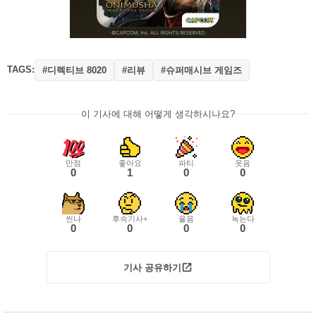
TAGS:
#디렉티브 8020
#리뷰
#슈퍼매시브 게임즈
이 기사에 대해 어떻게 생각하시나요?
만점
좋아요
파티
웃음
0
1
0
0
씬나
후속기사+
울음
녹는다
0
0
0
0
기사 공유하기