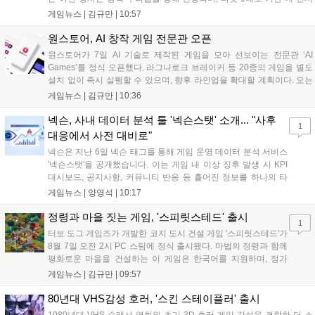
작을 제한 없이 체험할 수 있습니다. 일반 및 루키 부문 등 다양한 인디게
게임뉴스 |
김규만
|
10:57
임을 선보이며 개발자와의 소통 기능도 제공합니다. 장소 제약 없이 전
세계 누구나 참여 가능한 이번 행사는 역대 최대 규모로 열려 인디게임
원스토어, AI 창작 게임 전문관 오픈
생태계 확장에 기여할 전망입니다....
원스토어가 7일 AI 기술로 제작된 게임을 모아 선보이는 전문관 ‘AI
Games’를 정식 오픈했다. 라그나로크 브레이커 등 20종의 게임을 별도
설치 없이 즉시 실행할 수 있으며, 향후 라인업을 확대할 계획이다. 오는
11일부터는 게임 실행 시 할인 쿠폰을 지급하는 오픈 기념 이벤트도 진
게임뉴스 |
김규만
|
10:36
행된다. 이번 서비스는 누구나 AI를 활용해 게임을 제작하고 유통할 수
있는 환경을 조성해 창작자와 이용자 모두에게 새로운 경험을 제공할 것
넥슨, 사내 데이터 분석 툴 '넥슨스탯' 소개... "사후
1
으로 기대된다....
대응에서 사전 대비로"
넥슨은 지난 6일 넥슨 태그를 통해 게임 운영 데이터 분석 서비스
'넥슨스탯'을 공개했습니다. 이는 게임 내 이상 징후 발생 시 KPI
대시보드, 공지사항, 커뮤니티 반응 등 흩어진 정보를 하나의 타
임라인에 연결해 원인을 빠르게 파악하도록 돕는 관제 허브입니
게임뉴스 |
양영석
|
10:17
다. 현재 25개 이상의 프로젝트에 도입된 이 서비스는 사후 대응
중심의 운영 방식을 사전 대비 체계로 전환하며 데이터 기반의 효
정령과 마을 짓는 게임, '스피릿스테드' 출시
1
율적인 의사결정을 지원하고 있습니다....
터보 도그 게임즈가 개발한 코지 도시 건설 게임 '스피릿스테드'가
8월 7일 오전 2시 PC 스팀에 정식 출시됐다. 마법의 정령과 함께
평화로운 마을을 건설하는 이 게임은 한국어를 지원하며, 정가
10,700원에서 10% 할인된 9,630원에 판매된다. 플레이어는 어
게임뉴스 |
김규만
|
09:57
드벤처 모드와 크리에이티브 모드를 통해 자유롭게 마을을 꾸미
고 정령을 활용해 공동체를 성장시킬 수 있다. 따뜻한 손그림 그
80년대 VHS감성 호러, '스킨 스테이플러' 출시
래픽이 특징이며, 부담 없이 즐길 수 있는 힐링 게임으로 기대를