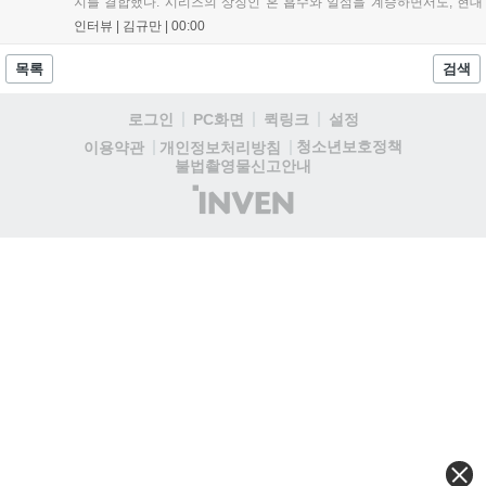
지를 결합했다. 시리즈의 상징인 혼 흡수와 일섬을 계승하면서도, 현대
적인 검극 액션과 '무너뜨리기 일섬'을 더해 전투의 깊이를 더했다. 개발
인터뷰 |
김규만
|
00:00
진은 정해진 공략법 대신 플레이어의 선택에 따른 사무라이 액션을 구현
하고자 했으며, 실제 검술 전문가의 모션 캡처를 통해 리얼리티를 극대
목록
검색
화했다. 세계관을 새롭게 재구성한 이번 신작은 기존 시리즈와 설정은
다르지만, 특유의 통쾌한 손맛과 다크 판타지 분위기를 충실히 담아내어
로그인
PC화면
퀵링크
설정
시리즈 팬과 신규 이용자 모두에게 새로운 재미를 선사할 예정이다....
청소년보호정책
이용약관
개인정보처리방침
불법촬영물신고안내
(주)
인
벤