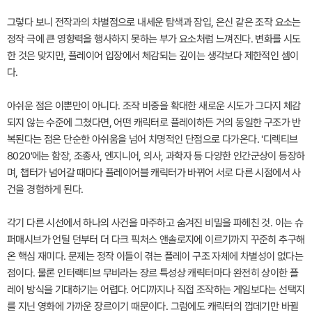
그렇다 보니 전작과의 차별점으로 내세운 탐색과 잠입, 은신 같은 조작 요소는
정작 극에 큰 영향력을 행사하지 못하는 부가 요소처럼 느껴진다. 변화를 시도
한 것은 맞지만, 플레이어 입장에서 체감되는 깊이는 생각보다 제한적인 셈이
다.
아쉬운 점은 이뿐만이 아니다. 조작 비중을 확대한 새로운 시도가 그다지 체감
되지 않는 수준에 그쳤다면, 어떤 캐릭터로 플레이하든 거의 동일한 구조가 반
복된다는 점은 단순한 아쉬움을 넘어 치명적인 단점으로 다가온다. '디렉티브
8020'에는 함장, 조종사, 엔지니어, 의사, 과학자 등 다양한 인간군상이 등장하
며, 챕터가 넘어갈 때마다 플레이어블 캐릭터가 바뀌어 서로 다른 시점에서 사
건을 경험하게 된다.
각기 다른 시선에서 하나의 사건을 마주하고 숨겨진 비밀을 파헤친 것. 이는 슈
퍼매시브가 언틸 던부터 더 다크 픽처스 앤솔로지에 이르기까지 꾸준히 추구해
온 핵심 재미다. 문제는 정작 이들이 겪는 플레이 구조 자체에 차별성이 없다는
점이다. 물론 인터랙티브 무비라는 장르 특성상 캐릭터마다 완전히 상이한 플
레이 방식을 기대하기는 어렵다. 어디까지나 직접 조작하는 게임보다는 선택지
를 지닌 영화에 가까운 장르이기 때문이다. 그럼에도 캐릭터의 껍데기만 바뀔