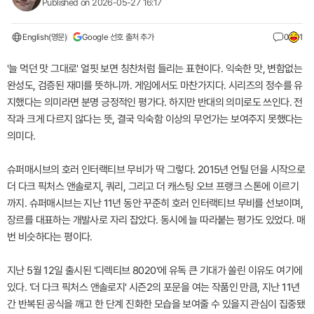
Published on 2026-05-27 16:17
English(영문)
Google 선호 출처 추가
0
1
'늘 먹던 맛 그대로' 얼핏 보면 칭찬처럼 들리는 표현이다. 익숙한 맛, 변함없는
완성도, 검증된 재미를 뜻하니까. 게임에서도 마찬가지다. 시리즈의 정수를 유
지했다는 의미라면 분명 긍정적인 평가다. 하지만 반대의 의미로도 쓰인다. 전
작과 크게 다르지 않다는 뜻, 결국 익숙함 이상의 무언가는 보여주지 못했다는
의미다.
슈퍼매시브의 호러 인터랙티브 무비가 딱 그렇다. 2015년 언틸 던을 시작으로
더 다크 픽처스 앤솔로지, 쿼리, 그리고 더 캐스팅 오브 프랭크 스톤에 이르기
까지. 슈퍼매시브는 지난 11년 동안 꾸준히 호러 인터랙티브 무비를 선보이며,
장르를 대표하는 개발사로 자리 잡았다. 동시에 늘 따라붙는 평가도 있었다. 매
번 비슷하다는 평이다.
지난 5월 12일 출시된 '디렉티브 8020'에 유독 큰 기대가 쏠린 이유도 여기에
있다. '더 다크 픽처스 앤솔로지' 시즌2의 포문을 여는 작품인 만큼, 지난 11년
간 반복된 공식을 깨고 한 단계 진화한 모습을 보여줄 수 있을지 관심이 집중됐