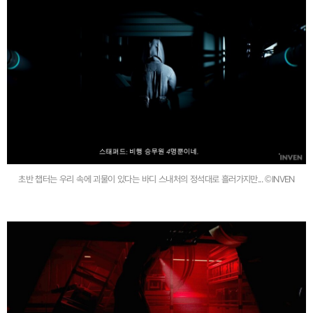
초반 챕터는 우리 속에 괴물이 있다는 바디 스내처의 정석대로 흘러가지만... ©INVEN