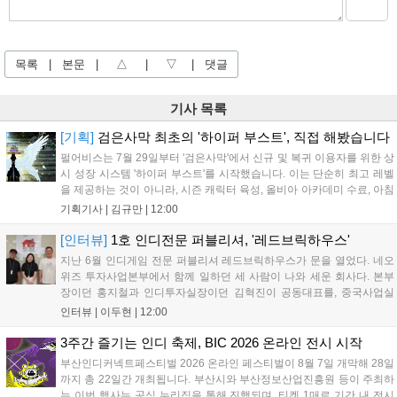
목록
|
본문
|
△
|
▽
|
댓글
기사 목록
[기획]
검은사막 최초의 '하이퍼 부스트', 직접 해봤습니다
펄어비스는 7월 29일부터 '검은사막'에서 신규 및 복귀 이용자를 위한 상
시 성장 시스템 '하이퍼 부스트'를 시작했습니다. 이는 단순히 최고 레벨
을 제공하는 것이 아니라, 시즌 캐릭터 육성, 올비아 아카데미 수료, 아침
의 나라 설화 진행 등 4단계 과정을 통해 게임에 적응하며 공방합 750을
기획기사 |
김규만
|
12:00
목표로 성장하는 구조입니다. 이용자는 과제를 완수하며 동(V) 투발라
장비와 검은별 무기, 카라자드 장신구 등을 획득해 주요 콘텐츠에 진입
[인터뷰]
1호 인디전문 퍼블리셔, '레드브릭하우스'
할 수 있습니다....
지난 6월 인디게임 전문 퍼블리셔 레드브릭하우스가 문을 열었다. 네오
위즈 투자사업본부에서 함께 일하던 세 사람이 나와 세운 회사다. 본부
장이던 홍지철과 인디투자실장이던 김혁진이 공동대표를, 중국사업실
장이던 이민정이 이사를 맡았다. 출범 한 달여 만에 위메이드맥스의 전
인터뷰 |
이두현
|
12:00
략적 투자와 카카오벤처스 등 5개 벤처캐피털의 재무적 투자가 연달아
들어왔다. 서비스 중인...
3주간 즐기는 인디 축제, BIC 2026 온라인 전시 시작
부산인디커넥트페스티벌 2026 온라인 페스티벌이 8월 7일 개막해 28일
까지 총 22일간 개최됩니다. 부산시와 부산정보산업진흥원 등이 주최하
는 이번 행사는 공식 누리집을 통해 진행되며, 티켓 1매로 기간 내 전시