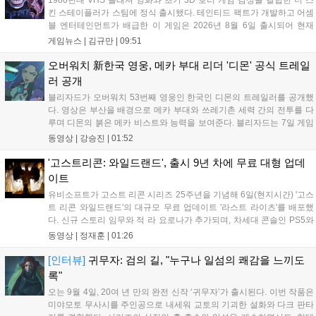
1980년대 VHS 슬래셔 영화와 초기 3D 호러 게임 감성을 결합한 더 스
모으고 있다....
킨 스테이플러가 스팀에 정식 출시됐다. 테인티드 팩트가 개발하고 어셈
블 엔터테인먼트가 배급한 이 게임은 2026년 8월 6일 출시되어 현재
15,000원에 판매 중이다. 캐리언 시티를 배경으로 연쇄살인 사건을 추적
게임뉴스 |
김규만
|
09:51
하는 두 형사의 이야기를 다루며, 거친 복고풍 그래픽과 블랙 코미디를
통해 밀도 높은 공포를 선사한다....
오버워치 新한국 영웅, 메카 부대 리더 '디몬' 공식 트레일
러 공개
블리자드가 오버워치 53번째 영웅인 한국인 디몬의 트레일러를 공개했
다. 영상은 부산을 배경으로 메카 부대와 쓰레기촌 세력 간의 전투를 다
루며 디몬의 붉은 메카 비스트와 능력을 보여준다. 블리자드는 7일 게임
플레이 영상 공개를 시작으로 10일 시즌4 트레일러를 선보이며, 11일 시
동영상 |
강승진
|
01:52
작되는 시즌4를 통해 디몬을 정식 출시할 예정이다. 향후 메카 부대와 탈
론의 대립이 본격화될 전망이다....
'고스트리콘: 와일드랜드', 출시 9년 차에 무료 대형 업데
이트
유비소프트가 고스트 리콘 시리즈 25주년을 기념해 6일(현지시간) '고스
트 리콘 와일드랜드'의 대규모 무료 업데이트 '라스트 라이츠'를 배포했
다. 신규 스토리 임무와 적 라 요로나가 추가되며, 차세대 콘솔인 PS5와
Xbox Series X|S에서 4K 60FPS를 지원한다. 또한 편의성 개선과 함께
동영상 |
정재훈
|
01:26
과거 콘텐츠가 복원되어 기존 및 신규 이용자 모두에게 새로운 즐길 거
리를 제공한다....
[인터뷰]
귀무자: 검의 길, "누구나 일섬의 쾌감을 느끼도
록"
오는 9월 4일, 20여 년 만의 완전 신작 ‘귀무자’가 출시된다. 이번 작품은
미야모토 무사시를 주인공으로 내세워 교토의 기괴한 설화와 다크 판타