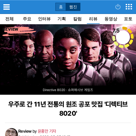
홈
웹진
전체
주요
인터뷰
기획
칼럼
리뷰
동영상
포토
7.5
REVIEW
Directive 8020 · 슈퍼매시브 게임즈
우주로 간 11년 전통의 원조 공포 맛집 '디렉티브
8020'
Review
by
윤홍만 기자