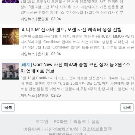
3월 18일 오후 8시 오픈할 신규 서버 켄트/오렌의 사전 캐릭터 생
성이 3월 4일 오전 10시 시작 후 조기 마감되며 뜨거운 반응을 얻
었다. 신규 수호성 케레니스 추가와 3월 17일까지 신성검사 리부
트 사전예약 연계 리세 시즌이 열렸고, 한정 제작 이벤트도 진행
게임뉴스 |
문영호
|
03-04
중이다....
'리니지M' 신서버 켄트, 오렌 사전 캐릭터 생성 진행
㈜엔씨소프트(공동대표 김택진, 박병무 이하 엔씨(NC))의 MMORPG 리
니지M이 4일 ‘ContiNew’ 업데이트의 사전 캐릭터 생성을 시작한다. 리
니지M은 3월 18일 ‘ContiNew’ 업데이트를 진행한다. 리부트 월드 신규
서버 ‘켄트’와 ‘오렌’을 오픈하고 ‘신성검사’ 클래스를 리부트한다. 신성
게임뉴스 |
윤서호
|
03-04
검사 클래스 리부트에 맞춰 ‘클래스 체인지’ 이벤트 진...
[패치]
ContiNew 사전 예약과 종합 코인 상자 등 2월 4주
차 업데이트 정보
3월 18일 ContiNew 에피소드 업데이트로 신성검사가 리부트되고 신서
버 켄트, 오렌이 추가된다. 2월 25일부터 3월 17일까지 사전예약 및 켄
트성 던전 탐험 웹 이벤트가 진행되며, 2월 4주차 한정 제작도 열렸다. 사
전예약 시 다양한 보상을 받을 수 있다....
게임뉴스 |
문영호
|
02-25
목록
검색
로그인
PC화면
퀵링크
설정
청소년보호정책
이용약관
개인정보처리방침
불법촬영물신고안내