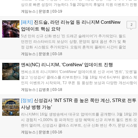
상으로 빠른 성장이 가능하다. 5월 20일까지 후발대 지원 이벤트가 진행
되며, 4월 15일까지 신규 서버 전용 쿠폰 사용이 가능하다. 6월 10일까
게임뉴스 |
문영호
|
03-19
지 엘모어 군단 섬멸 작전 등 이벤트 던전도 열려 초고속 성장을 돕는
다....
[패치]
진드슬, 라던 리뉴얼 등 리니지M ContiNew
2
업데이트 핵심 요약
5년 만의 신규 신화 변신 '진 드래곤 슬레이어'가 추가되었다. 월드
던전인 라스타바드의 보상이 상향, 문양의 절대 옵션 추가 및 확
정 강화 시스템도 추가되었다. 오림의 흔적의 플레이 시간이 줄었
으며 세공, 패스, 충전석 등의 편의 개선도 이뤄졌다....
게임뉴스 |
문영호
|
03-18
엔씨(NC) 리니지M, ‘ContiNew’ 업데이트 진행
엔씨소프트 리니지M이 'ContiNew' 업데이트로 신규 서버 '켄트', '오렌'을
열고 '신성검사' 클래스를 리부트한다. 3월 18일 저녁 6시부터 클래스 체
인지 이벤트가 시작되며, TJ 쿠폰 등 풍성한 보상과 다양한 개선사항이
적용된다....
게임뉴스 |
김병호
|
03-18
[정보]
신성검사 'INT STR 중 높은 쪽만 계산, STR로 전투
사냥 병행 가능'
리니지M이 16일 생방송에서 대규모 업데이트를 공개했다. 3월 18일 20
시 경험치 +1,000% 등 파격적인 성장 혜택의 신규 리부트 월드 켄트·오
렌이 열리며, 신성검사 클래스 리부트, 신규 신화 변신 추가, 문양 시스템
개선 및 TJ 쿠폰 7종 지급 등이 포함된다....
게임뉴스 |
문영호
|
03-16