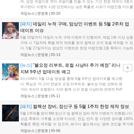
며, 성장 귀걸이로 적마 귀걸이를 만들 수 있는 기간 한정 제작식 3종도
추가된다. 이벤트 시련 던전에서는 낮은 확률로 서유기 마법인형 카드를
얻을 수 있으며, 주차별 한정 제작에서는 뽑기 전용 변신 · 마법인형 24
게임뉴스 |
문영호
|
05-20
종과 서커스 희귀 변신을 만들 수 있다....
[패치]
데일리 누적 구매, 암상인 이벤트 등 5월 2주차 업
데이트 이슈
6월 10일까지 데일리 누적 구매 이벤트가 진행되며, 매일 1회 이상 상품
구매 시 7일차에 특별 제작 재료를 얻어 컬렉션 조각 등을 제작할 수 있
다. 5월 27일까지는 암상인 이벤트로 한정 마법인형 2종 획득이 가능하
며, 혈맹 성배 강화 시스템과 다중 용해·삭제 기능이 추가되었다. 주간 한
게임뉴스 |
문영호
|
05-13
정 제작으로는 영웅·전설 스킬북 제작이, 주말 특별 제작으로는 대량 획
득이 진행된다....
[뉴스]
"불요정 리부트, 로컬 사냥터 추가 예정" 리니
6
지M 9주년 업데이트 예고
리니지M이 5월 11일 방송을 통해 6월 9주년 업데이트를 예고했
다. 핵심은 '마그마' 컨셉의 요정 리부트로, 불속성 마법 강화와 원
거리 개선이 포함된다. 이와 함께 신규 로컬 사냥터와 전략적 PvP
콘텐츠가 추가되며, 공허의 사원 개편 및 유일 등급 무기가 도입
게임뉴스 |
문영호
|
05-11
된다. 5월 20일 신비한 서커스 유랑단 이벤트와 27일 데스나이트
파티 던전 개선 등 다양한 일정도 순차적으로 진행될 예정이다....
[패치]
컬렉션 장비, 장신구 등 5월 1주차 한정 제작 정보
5월 1주차를 맞아 BM 장신구 및 컬렉션 장비 제작 이벤트가 진행됩니다.
상급 축복의 가루를 소모해 티셔츠, 견갑, 반지 등 다양한 장비를 100%
확률로 확정 제작할 수 있으며, 레거시 월드에서는 명예 코인을 추가해
더 높은 강화 수치의 장비를 얻을 수 있습니다. 또한 주말에는 성장 스톤
게임뉴스 |
문영호
|
05-06