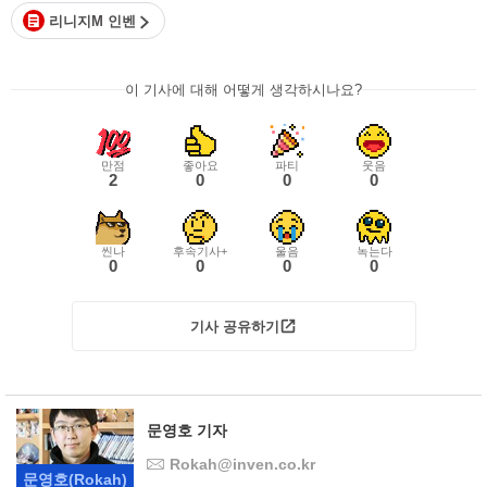
리니지M 인벤
이 기사에 대해 어떻게 생각하시나요?
만점
좋아요
파티
웃음
2
0
0
0
씬나
후속기사+
울음
녹는다
0
0
0
0
기사 공유하기
문영호 기자
Rokah@inven.co.kr
문영호
(Rokah)