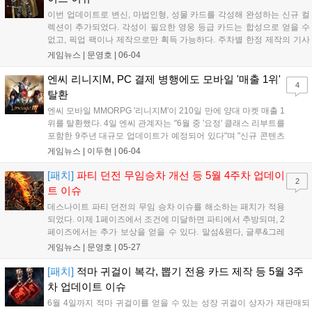
이번 업데이트로 변신, 마법인형, 성물 카드를 각성해 완성하는 신규 컬
렉션이 추가되었다. 각성이 필요한 영웅 등급 카드는 합성으로 얻을 수
없고, 픽업 팩이나 제작으로만 획득 가능하다. 주차별 한정 제작의 기사
단 장비와 컬렉션 장비 제작 한도가 3회로 늘어났으며, 레거시 월드에서
게임뉴스 |
문영호
|
06-04
는 주말 특별 제작으로 유니크 스킬북 제작에 도전할 수 있다....
엔씨 리니지M, PC 결제 병행에도 모바일 '매출 1위'
4
탈환
엔씨 모바일 MMORPG '리니지M'이 210일 만에 양대 마켓 매출 1
위를 탈환했다. 4일 엔씨 관계자는 "6월 중 '요정' 클래스 리부트를
포함한 9주년 대규모 업데이트가 예정되어 있다"며 "신규 콘텐츠
추가 기대감이 순위 변동에 긍정적 영향을 끼친 것으로 보인다"고
게임뉴스 |
이두현
|
06-04
말했다. 특히 '리니지M'은 2025년 11월부터 30% 수수료가 발생
하는 모바일 인앱...
[패치]
파티 던전 무임승차 개선 등 5월 4주차 업데이
2
트 이슈
데스나이트 파티 던전의 무임 승차 이슈를 해소하는 패치가 적용
되었다. 이제 1페이즈에서 조건에 미달하면 파티에서 추방되며, 2
페이즈에서는 추가 보상을 얻을 수 있다. 말섬&윈다, 글루&그레
리부트 월드간의 이전이 해금되었으며, 이벤트 기간 중 900 아데
게임뉴스 |
문영호
|
05-27
나에 이전할 수 있다. 주차별 한정 제작으로는 축복 · 종합 코인 ·
카드 상자를 만들 수 있다....
[패치]
적마 귀걸이 복각, 뽑기 전용 카드 제작 등 5월 3주
차 업데이트 이슈
6월 4일까지 적마 귀걸이를 얻을 수 있는 성장 귀걸이 상자가 재판매되