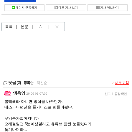
페이지 구독하기
다른 기사 보기
기사 제보하기
목록
|
본문
|
△
|
▽
댓글
(2)
등록순
|
최신순
새로고침
엥옹잉
26-06-01 07:05
신고
|
공감 확인
롤뺵해라 아니면 방식을 바꾸던가.
데스파티던전을 폴가이즈로 만들어놨냐.
무임승차없어지니까
오래걸릴떈 6분이상걸리고 유튜브 잠깐 눈돌렸다가
쫓겨나더라...