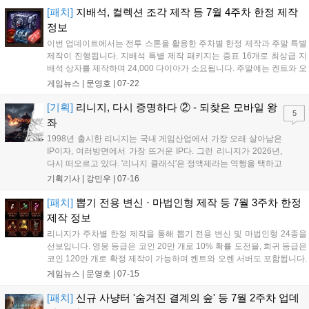
[패치]
지배석, 컬렉션 조각 제작 등 7월 4주차 한정 제작
정보
이번 업데이트에서는 전투 스톤을 활용한 주차별 한정 제작과 주말 특별
제작이 진행됩니다. 지배석 특별 제작 패키지는 증표 16개로 최상급 지
배석 상자를 제작하며 24,000 다이아가 소요됩니다. 주말에는 켄트와 오
렌 서버를 제외한 모든 서버에서 수호석, 퓨어 엘릭서, 성수 등을 1% 확
게임뉴스 |
문영호
|
07-22
률로 제작할 수 있으며, 문양 초기화 두루마리는 10% 확률로 제작 가능
합니다. 각 품목별로 월간 패키지와 묶음 상품을 조합하면 보다 저렴하
[기획]
리니지, 다시 증명하다 ② - 되찾은 모바일 왕
5
게 전투 스톤을 확보할 수 있으니 가이드라인을 참고하여 효율적인 구매
좌
를 진행하시기 바랍니다....
1998년 출시한 리니지는 국내 게임산업에서 가장 오래 살아남은
IP이자, 여러방면에서 가장 뜨거운 IP다. 그런 리니지가 2026년,
다시 떠오르고 있다. '리니지 클래식'은 정액제라는 역행을 택하고
도 PC방 점유율 최상위권에 올랐고, 리니지M은 출시 10년차에도
기획기사 |
강민우
|
07-16
모바일 매출 정상권을 지키고 있다. 향수만으로는...
[패치]
뽑기 전용 변신 · 마법인형 제작 등 7월 3주차 한정
제작 정보
리니지가 주차별 한정 제작을 통해 뽑기 전용 변신 및 마법인형 24종을
선보입니다. 영웅 등급은 코인 20만 개로 10% 확률 도전을, 희귀 등급은
코인 120만 개로 확정 제작이 가능하며 켄트와 오렌 서버도 포함됩니다.
또한 주말 특별 제작으로 전투 스톤을 활용해 1% 확률로 BM 장신구 제
게임뉴스 |
문영호
|
07-15
작에 도전할 수 있습니다. 단, 장신구 제작은 켄트와 오렌 서버가 제외되
며 레거시 월드는 휘장과 수정 등 제작 품목이 추가됩니다. 필요한 전투
[패치]
신규 사냥터 '숨겨진 결계의 숲' 등 7월 2주차 업데
스톤 개수와 다이아 비용을 확인하여 효율적인 제작에 참여하시기 바랍