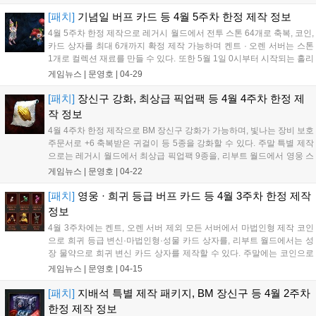
을 소모하는 특별 제작이 열리나 성공 확률은 1%입니다. 리부트 월드인
켄트와 오렌 서버는 이번 제작 대상에서 제외되니 유의해야 합니다. 상
[패치]
기념일 버프 카드 등 4월 5주차 한정 제작 정보
세한 재료와 구매 가이드라인은 게임 내 제작 메뉴를 통해 확인 가능합
4월 5주차 한정 제작으로 레거시 월드에서 전투 스톤 64개로 축복, 코인,
니다....
카드 상자를 최대 6개까지 확정 제작 가능하며 켄트 · 오렌 서버는 스톤
1개로 컬렉션 재료를 만들 수 있다. 또한 5월 1일 0시부터 시작되는 홀리
데이 특별 제작에서는 코인 120만 개로 지난 기념일 변신, 마법인형, 성
게임뉴스 |
문영호
|
04-29
물 선택 상자를 만들 수 있다....
[패치]
장신구 강화, 최상급 픽업팩 등 4월 4주차 한정 제
작 정보
4월 4주차 한정 제작으로 BM 장신구 강화가 가능하며, 빛나는 장비 보호
주문서로 +6 축복받은 귀걸이 등 5종을 강화할 수 있다. 주말 특별 제작
으로는 레거시 월드에서 최상급 픽업팩 9종을, 리부트 월드에서 영웅 스
킬북(보급)을 성장 물약으로 제작할 수 있다....
게임뉴스 |
문영호
|
04-22
[패치]
영웅 · 희귀 등급 버프 카드 등 4월 3주차 한정 제작
정보
4월 3주차에는 켄트, 오렌 서버 제외 모든 서버에서 마법인형 제작 코인
으로 희귀 등급 변신·마법인형·성물 카드 상자를, 리부트 월드에서는 성
장 물약으로 희귀 변신 카드 상자를 제작할 수 있다. 주말에는 코인으로
영웅·희귀 변신과 마법인형을, 레거시 월드에서는 성장 물약으로 축복의
게임뉴스 |
문영호
|
04-15
성수 등을 특별 제작할 수 있다....
[패치]
지배석 특별 제작 패키지, BM 장신구 등 4월 2주차
한정 제작 정보