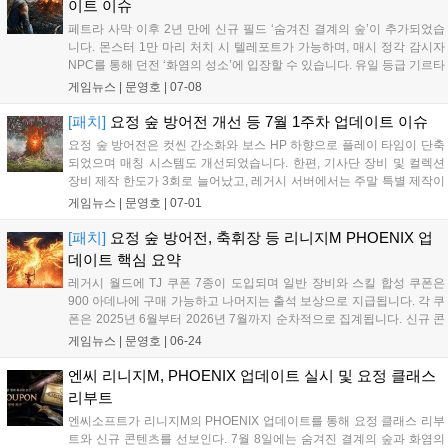
이트 이슈
니다....
페트라 사막 이후 2년 만에 신규 필드 ‘숨겨진 결계의 숲’이 추가되었습
니다. 몬스터 1만 마리 처치 시 텔레포트가 가능하며, 매시 정각 감시자
NPC를 통해 던전 ‘화염의 성소’에 입장할 수 있습니다. 유일 등급 기르타
스 무기 12종은 7월 29일 제작식이 추가될 예정이며, 같은 날 공허의 사
게임뉴스 |
문영호
|
07-08
원 리뉴얼과 기르타스 레이드 개편도 진행됩니다. 이외에도 빛나는 장비
보호 주문서를 활용한 장신구 강화와 명예 코인을 이용한 스킬북 제작
[패치]
요정 숲 방어전 개선 등 7월 1주차 업데이트 이슈
이벤트가 함께 실시됩니다....
요정 숲 방어전은 컷씬 간소화와 보스 HP 하향으로 플레이 타임이 단축
되었으며 매칭 시스템도 개선되었습니다. 한편, 기사단 장비 및 컬렉션
장비 제작 한도가 3회로 늘어났고, 레거시 서버에서는 주말 특별 제작이
복각됩니다. 특히 이번 주말 특별 제작부터 토템 강화석 선택 상자가 추
게임뉴스 |
문영호
|
07-01
가되어 눈길을 끕니다. 각 제작 품목별로 성공 확률에 따른 최적의 전투
스톤 구매 가이드라인을 참고하여 전략적인 아이템 획득을 준비하시기
[패치]
요정 숲 방어전, 축휘장 등 리니지M PHOENIX 업
바랍니다....
데이트 핵심 요약
레거시 월드에 TJ 쿠폰 7종이 도입되며 일반 장비와 스킬 합성 쿠폰은
900 아데나에 구매 가능하고 나머지는 출석 보상으로 지급됩니다. 각 쿠
폰은 2025년 6월부터 2026년 7월까지 순차적으로 집계됩니다. 신규 콘
텐츠 '요정 숲 방어전'은 2:2 PvP 방식으로 휘장 속성 재료와 경험치 컬렉
게임뉴스 |
문영호
|
06-24
션 아이템을 제공합니다. 또한 휘장 속성 제련 및 축복받은 휘장이 추가
되었고, 장착 무기에 따라 전용 옵션이 변경되도록 개선되었습니다. 신
엔씨 리니지M, PHOENIX 업데이트 실시 및 요정 클래스
규 변신과 인형, 성물 6종이 추가되었으며 콘텐츠 현황판을 통해 일일 및
리부트
주간 숙제 관리가 가능해졌습니다....
엔씨소프트가 리니지M의 PHOENIX 업데이트를 통해 요정 클래스 리부
트와 신규 콘텐츠를 선보인다. 7월 8일에는 숨겨진 결계의 숲과 화염의