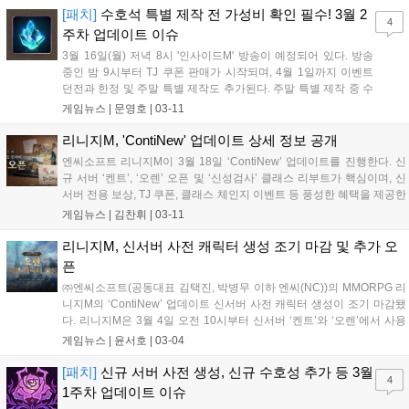
[패치]
수호석 특별 제작 전 가성비 확인 필수! 3월 2
4
주차 업데이트 이슈
3월 16일(월) 저녁 8시 '인사이드M' 방송이 예정되어 있다. 방송
중인 밤 9시부터 TJ 쿠폰 판매가 시작되며, 4월 1일까지 이벤트
던전과 한정 및 주말 특별 제작도 추가된다. 주말 특별 제작 중 수
호석은 지난 주말 패키지와 비교해 가성비가 낮다....
게임뉴스 |
문영호
|
03-11
리니지M, 'ContiNew' 업데이트 상세 정보 공개
엔씨소프트 리니지M이 3월 18일 ‘ContiNew’ 업데이트를 진행한다. 신
규 서버 ‘켄트’, ‘오렌’ 오픈 및 ‘신성검사’ 클래스 리부트가 핵심이며, 신
서버 전용 보상, TJ 쿠폰, 클래스 체인지 이벤트 등 풍성한 혜택을 제공한
다. 3월 16일 오후 8시 생방송과 함께 TJ 쿠폰 3종도 선물한다....
게임뉴스 |
김찬휘
|
03-11
리니지M, 신서버 사전 캐릭터 생성 조기 마감 및 추가 오
픈
㈜엔씨소프트(공동대표 김택진, 박병무 이하 엔씨(NC))의 MMORPG 리
니지M의 ‘ContiNew’ 업데이트 신서버 사전 캐릭터 생성이 조기 마감됐
다. 리니지M은 3월 4일 오전 10시부터 신서버 ‘켄트’와 ‘오렌’에서 사용
가능한 캐릭터를 미리 생성하고 다양한 보상을 받을 수 있는 이벤트를
게임뉴스 |
윤서호
|
03-04
진행 중이다. 1차 사전 캐릭터 생성은 오픈 30분만에 20개...
[패치]
신규 서버 사전 생성, 신규 수호성 추가 등 3월
4
1주차 업데이트 이슈