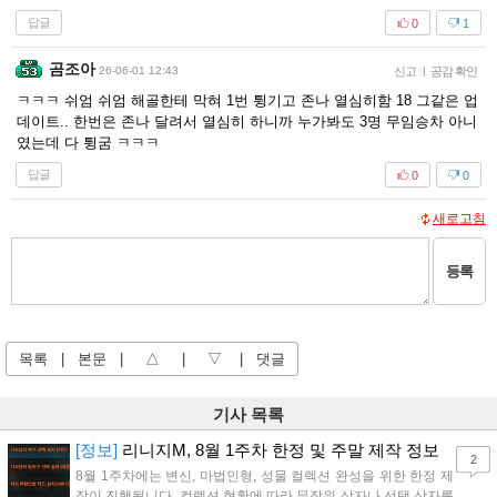
답글
0
1
곰조아
26-06-01 12:43
신고
|
공감 확인
ㅋㅋㅋ 쉬엄 쉬엄 해골한테 막혀 1번 튕기고 존나 열심히함 18 그같은 업
데이트.. 한번은 존나 달려서 열심히 하니까 누가봐도 3명 무임승차 아니
였는데 다 튕굼 ㅋㅋㅋ
답글
0
0
새로고침
등록
목록
|
본문
|
△
|
▽
|
댓글
기사 목록
[정보]
리니지M, 8월 1주차 한정 및 주말 제작 정보
2
8월 1주차에는 변신, 마법인형, 성물 컬렉션 완성을 위한 한정 제
작이 진행됩니다. 컬렉션 현황에 따라 무작위 상자나 선택 상자를