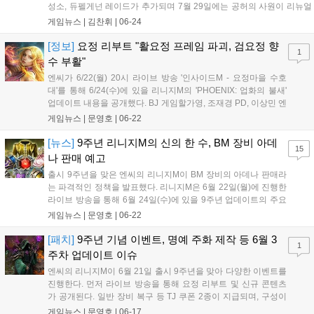
성소, 듀펠게넌 레이드가 추가되며 7월 29일에는 공허의 사원이 리뉴얼
된다. 이용 편의성 개선과 함께 7종의 TJ 쿠폰도 지급한다. 6월 22일부터
게임뉴스 |
김찬휘
|
06-24
7월 8일까지 상점에서 쿠폰 상자를 구매할 수 있으며 출석체크 보상으로
다양한 복구 및 합성 쿠폰을 순차적으로 제공할 예정이다. 자세한 사항
[정보]
요정 리부트 "활요정 프레임 파괴, 검요정 향
1
은 공식 홈페이지에서 확인 가능하다....
수 부활"
엔씨가 6/22(월) 20시 라이브 방송 '인사이드M - 요정마을 수호
대'를 통해 6/24(수)에 있을 리니지M의 'PHOENIX: 업화의 불새'
업데이트 내용을 공개했다. BJ 게임할가영, 조재경 PD, 이상민 엔
씨소프트 사업실장이 출연한 이번 방송에서는 요정 클래스 리부
게임뉴스 |
문영호
|
06-22
트를 비롯해 신규 본토 필드 사냥터 추가, MMR 기반 시즌 콘텐츠
추가, BM 장비...
[뉴스]
9주년 리니지M의 신의 한 수, BM 장비 아데
15
나 판매 예고
출시 9주년을 맞은 엔씨의 리니지M이 BM 장비의 아데나 판매라
는 파격적인 정책을 발표했다. 리니지M은 6월 22일(월)에 진행한
라이브 방송을 통해 6월 24일(수)에 있을 9주년 업데이트의 주요
내용을 발표했다. 이번 방송에서는 기존에 유료 재화로만 살 수
게임뉴스 |
문영호
|
06-22
있던 유료 BM 장비를 아데나로도 판매한다는 정책을 예고하며
이용자들의 폭발적인 호응을 얻었다....
[패치]
9주년 기념 이벤트, 명예 주화 제작 등 6월 3
1
주차 업데이트 이슈
엔씨의 리니지M이 6월 21일 출시 9주년을 맞아 다양한 이벤트를
진행한다. 먼저 라이브 방송을 통해 요정 리부트 및 신규 콘텐츠
가 공개된다. 일반 장비 복구 등 TJ 쿠폰 2종이 지급되며, 구성이
대폭 강화된 9주년 패키지, 기념 푸시, 각종 이벤트 던전, 보상 3배
게임뉴스 |
문영호
|
06-17