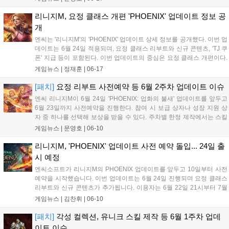
등 다양한 이벤트가 진행된다. 명예 주화 제작으로 성장 장신구를
만들 수 있으며, 주차별 한정 제작에서는 상급 축복의 가루로 BM
리니지M, 요정 클래스 개편 'PHOENIX' 업데이트 정보 공
장신구를 만들 수 있다....
개
엔씨는 '리니지M'의 'PHOENIX' 업데이트 상세 정보를 공개했다. 이번 업
데이트는 6월 24일 적용되며, 요정 클래스 리부트와 신규 콘텐츠, 'TJ 쿠
폰' 지급 등이 포함된다. 이번 업데이트의 중심은 요정 클래스 개편이다.
신규 스킬 '피닉스'와 '사이클론'이 추가되고, 기존 스킬인 '오버 히트', '페
게임뉴스 |
정재훈
|
06-17
어리', '트리플 애로우' 등이 리뉴얼된다. 엔씨...
[패치]
요정 리부트 사전예약 등 6월 2주차 업데이트 이슈
엔씨 리니지M이 6월 24일 'PHOENIX: 업화의 불새' 업데이트를 앞두고
6월 23일까지 사전예약을 진행한다. 참여 시 보급 상자나 성장 지원 상
자 중 하나를 선택해 보상을 받을 수 있다. 주차별 한정 제작에서는 스킬
합성을 위한 영웅, 전설 스킬북 제작이 열리며, 주말 특별 제작에서는 대
게임뉴스 |
문영호
|
06-10
량 획득 제작이 복각된다....
리니지M, 'PHOENIX' 업데이트 사전 예약 돌입... 24일 출
시 예정
엔씨소프트가 리니지M의 PHOENIX 업데이트를 앞두고 10일부터 사전
예약을 시작했습니다. 이번 업데이트는 6월 24일 진행되며 요정 클래스
리부트와 신규 콘텐츠가 추가됩니다. 이용자는 6월 22일 21시부터 7월
8일까지 TJ 쿠폰 2종을 구매할 수 있으며, 사전예약 시 월드별 보상 티켓
게임뉴스 |
김찬휘
|
06-10
과 성장 지원 상자를 받습니다. 채널 구독 이벤트 등 다양한 혜택도 마련
되었으니 공식 홈페이지를 확인하세요....
[패치]
각성 컬렉션, 유니크 스킬 제작 등 6월 1주차 업데
이트 이슈