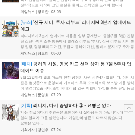
전략적으로 제작해 코인 손실을 줄이고 스펙업을 노려야 합니다.
또한 주말에는 뽑기 픽업팩 위주의 특별 제작이 예정되어 있으니,
게임뉴스 |
장요한
|
08-05
100% 성공 확률의 한정 제작과 11회 뽑기 중 본인에게 유리한 방
식을 신중히 선택하여 효율적인 성장을 도모하시길 바랍니다....
[뉴스]
'신규 서버, 투사 리부트' 리니지M 3분기 업데이트
예고
리니지M이 3분기 업데이트 내용을 일부 공개했다. 금일(8월 3일) 진행
된 스탠바이M 소통 방송에서 클래스 리부트 ‘투사’, 신규 리부트 서버 론
칭 일정, 혈맹 레이드 개편, 무접속 플레이 개선, 알비노 분지 4구 추가 등
을 예고했다. 유저 성장에 중추적인 역할을 하는 ‘알비노 분지’에는 유황
게임뉴스 |
장요한
|
08-03
지역(3구)보다 상위 구역인 ‘4구’가 추가될 예정이다. 이와...
[패치]
공허의 사원, 영웅 카드 선택 상자 등 7월 5주차 업
데이트 이슈
8월 12일까지 월드 마스터 던전 공허의 사원 시즌4가 열립니다. 이번 시
즌은 컴뱃존으로 운영되며 기르타스 무적 오브젝트와 보스방 이동 방식
이 변경되었습니다. 또한 지배의 탑 입구 이벨빈 NPC를 통해 유일 등급
기르타스 무기 12종의 제작 레시피가 추가되었습니다. 이외에도 성장 물
게임뉴스 |
문영호
|
07-29
약을 활용한 영웅 카드 선택 상자 제작과 상급 축복의 가루를 소모하는
주말 특별 장신구 확정 제작 이벤트가 함께 진행되니 상세 내용을 확인
[기획]
리니지, 다시 증명하다 ③ - 요행은 없다
28
하시기 바랍니다....
'나는 전설이다'의 주인공은 초인이어서 살아남은 게 아닙니다. 매
일의 일과가 그를 살렸습니다. 게임판의 생존도 다르지 않습니다.
요행은 없다....
기획기사 |
강민우
|
07-24