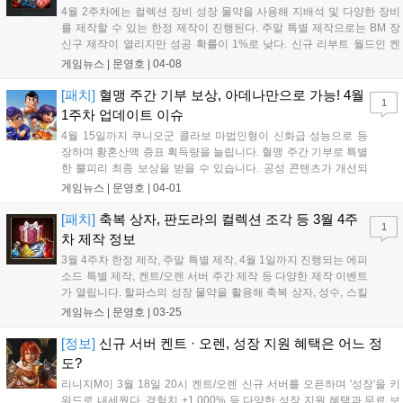
4월 2주차에는 컬렉션 장비 성장 물약을 사용해 지배석 및 다양한 장비
를 제작할 수 있는 한정 제작이 진행된다. 주말 특별 제작으로는 BM 장
신구 제작이 열리지만 성공 확률이 1%로 낮다. 신규 리부트 월드인 켄
트, 오렌 서버는 일부 제작에서 제외되며, 대신 룬 변환석 행운 상자를 제
게임뉴스 |
문영호
|
04-08
작할 수 있다....
[패치]
혈맹 주간 기부 보상, 아데나만으로 가능! 4월
1
1주차 업데이트 이슈
4월 15일까지 쿠니오군 콜라보 마법인형이 신화급 성능으로 등
장하며 황혼산맥 증표 획득량을 늘립니다. 혈맹 주간 기부로 특별
한 뿔피리 최종 보상을 받을 수 있습니다. 공성 콘텐츠가 개선되
어 내성 던전 강화 및 하딘 텔레포트 이용이 촉진되며, 4월 1주차
게임뉴스 |
문영호
|
04-01
영웅 스킬북과 주말 전설 스킬북 등 한정 제작도 진행됩니다....
[패치]
축복 상자, 판도라의 컬렉션 조각 등 3월 4주
1
차 제작 정보
3월 4주차 한정 제작, 주말 특별 제작, 4월 1일까지 진행되는 에피
소드 특별 제작, 켄트/오렌 서버 주간 제작 등 다양한 제작 이벤트
가 열립니다. 할파스의 성장 물약을 활용해 축복 상자, 성수, 스킬
북 등 희귀 아이템을 얻을 수 있으며, 효율적인 물약 구매 가이드
게임뉴스 |
문영호
|
03-25
도 제공됩니다....
[정보]
신규 서버 켄트 · 오렌, 성장 지원 혜택은 어느 정
도?
리니지M이 3월 18일 20시 켄트/오렌 신규 서버를 오픈하며 '성장'을 키
워드로 내세웠다. 경험치 +1,000% 등 다양한 성장 지원 혜택과 무료 보