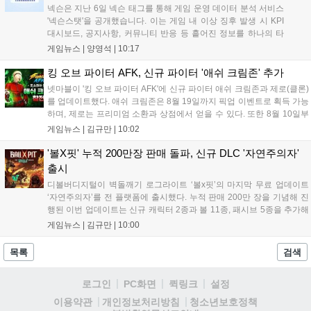
넥슨은 지난 6일 넥슨 태그를 통해 게임 운영 데이터 분석 서비스
'넥슨스탯'을 공개했습니다. 이는 게임 내 이상 징후 발생 시 KPI
대시보드, 공지사항, 커뮤니티 반응 등 흩어진 정보를 하나의 타
임라인에 연결해 원인을 빠르게 파악하도록 돕는 관제 허브입니
게임뉴스 |
양영석
|
10:17
다. 현재 25개 이상의 프로젝트에 도입된 이 서비스는 사후 대응
중심의 운영 방식을 사전 대비 체계로 전환하며 데이터 기반의 효
킹 오브 파이터 AFK, 신규 파이터 '애쉬 크림존' 추가
율적인 의사결정을 지원하고 있습니다....
넷마블이 '킹 오브 파이터 AFK'에 신규 파이터 애쉬 크림존과 제로(클론)
를 업데이트했다. 애쉬 크림존은 8월 19일까지 픽업 이벤트로 획득 가능
하며, 제로는 프리미엄 소환과 상점에서 얻을 수 있다. 또한 8월 10일부
터 14일까지 럭키 엘피 이벤트로 론을, 13일부터 26일까지 트로피칼 아
게임뉴스 |
김규만
|
10:02
일랜드 이벤트로 펫 블레이즈와 팝시를 선보일 예정이다. 이번 업데이트
로 전략적 전투의 재미가 더욱 강화될 것으로 기대된다....
'볼X핏' 누적 200만장 판매 돌파, 신규 DLC '자연주의자'
출시
디볼버디지털이 벽돌깨기 로그라이트 ‘볼x핏’의 마지막 무료 업데이트
‘자연주의자’를 전 플랫폼에 출시했다. 누적 판매 200만 장을 기념해 진
행된 이번 업데이트는 신규 캐릭터 2종과 볼 11종, 패시브 5종을 추가해
전략적 재미를 높였다. 게임은 PC와 콘솔, 모바일에서 한글판으로 즐길
게임뉴스 |
김규만
|
10:00
수 있으며, 개발사는 조만간 게임과 관련한 새로운 소식을 전할 예정이
라고 밝혀 향후 행보에 기대감을 모으고 있다. 상세 정보는 공식 홈페이
목록
검색
지에서 확인 가능하다....
로그인
PC화면
퀵링크
설정
청소년보호정책
이용약관
개인정보처리방침