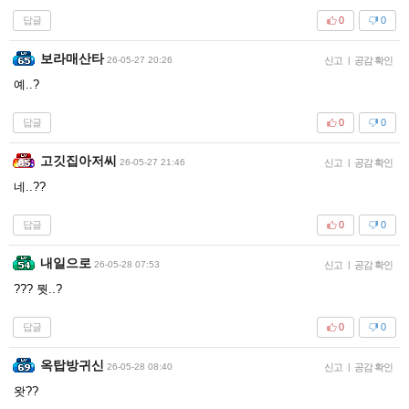
답글
0
0
보라매산타
26-05-27 20:26
신고
|
공감 확인
예..?
답글
0
0
고깃집아저씨
26-05-27 21:46
신고
|
공감 확인
네..??
답글
0
0
내일으로
26-05-28 07:53
신고
|
공감 확인
??? 뭣..?
답글
0
0
옥탑방귀신
26-05-28 08:40
신고
|
공감 확인
왓??