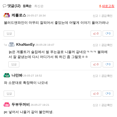
댓글
(12)
등록순
|
최신순
새로고침
케를로스
26-05-27 18:34
신고
|
공감 확인
블러드앤와인이 마무리 잘되어서 좋았는데 어떻게 이야기 풀어가려나
답글
0
0
KhaNanEy
26-05-28 19:47
신고
|
공감 확인
늙은 게롤트가 술집에서 썰 푸는걸로 니올꺼 같네요ㅋㅋㅋ 블와에
서 잘 끝냈는데 다시 어디가서 뭐 하긴 좀 그럴듯ㅎㅎ
답글
0
0
나만봐
26-05-27 18:52
신고
|
공감 확인
와 소문대로 확장팩이 나오네
답글
0
0
두부두꺼비
26-05-27 19:21
신고
|
공감 확인
pc 넣어서 나올거 같아 불안하넹.