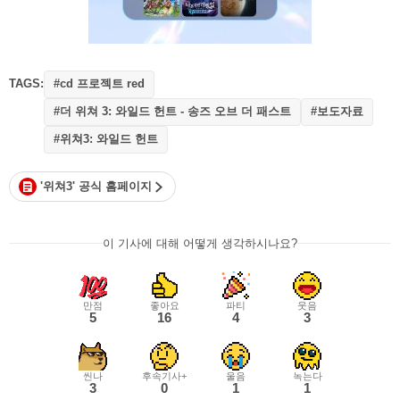
TAGS:
#cd 프로젝트 red
#더 위쳐 3: 와일드 헌트 - 송즈 오브 더 패스트
#보도자료
#위쳐3: 와일드 헌트
'위쳐3' 공식 홈페이지
이 기사에 대해 어떻게 생각하시나요?
만점
좋아요
파티
웃음
5
16
4
3
씬나
후속기사+
울음
녹는다
3
0
1
1