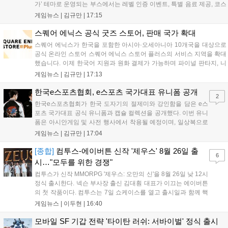
가’ 테마로 운영되는 부스에서는 레벨 인증 이벤트, 특별 음료 제공, 코스
프레 모델 포토존 등 다채로운 행사가 진행된다. 유명 코스어 7인이 캐릭
게임뉴스 |
김규만
|
17:15
터로 변신해 이용자를 맞이하며, SNS 인증 시 추가 굿즈도 증정한다. 자
세한 정보는 공식 커뮤니티에서 확인 가능하다....
스퀘어 에닉스 공식 굿즈 스토어, 판매 국가 확대
스퀘어 에닉스가 한국을 포함한 아시아·오세아니아 10개국을 대상으로
공식 온라인 스토어 스퀘어 에닉스 스토어 플러스의 서비스 지역을 확대
했습니다. 이제 한국어 지원과 원화 결제가 가능하며 파이널 판타지, 니
어 등 주요 게임의 피규어, 굿즈를 구매할 수 있습니다. 신상품이 순차적
게임뉴스 |
김규만
|
17:13
으로 추가될 예정이며 이용자는 사이트에서 국가를 한국으로 설정해 이
용 가능합니다....
한국e스포츠협회, e스포츠 국가대표 유니폼 공개
2
한국e스포츠협회가 한국 도자기의 절제미와 강인함을 담은 e스
포츠 국가대표 공식 유니폼과 캡슐 컬렉션을 공개했다. 이번 유니
폼은 아시안게임 및 사전 행사에서 착용될 예정이며, 일상복으로
구성된 컬렉션은 오는 8월 28일부터 골스튜디오 공식 홈페이지
게임뉴스 |
김규만
|
17:04
와 무신사, 오프라인 매장에서 판매된다. 다만 아시안게임 결선에
서는 대회 규정에 따라 별도의 유니폼을 착용할 계획이다....
[종합]
컴투스-에이버튼 신작 '제우스' 8월 26일 출
6
시…"모두를 위한 경쟁"
컴투스가 신작 MMORPG '제우스: 오만의 신'을 8월 26일 낮 12시
정식 출시한다. 넥슨 부사장 출신 김대훤 대표가 이끄는 에이버튼
의 첫 작품이다. 컴투스는 7일 쇼케이스를 열고 출시일과 함께 핵
심 콘텐츠, 유료화 정책, 운영 방향을 공개했다. 캐릭터명 선점은
게임뉴스 |
이두현
|
16:40
8월 13일 오후 8시 시작한다. '제우스: 오만의 신'은 최고신 제우스
의 오만으로 균열이...
모바일 SF 기갑 전략 '타이탄 러쉬: 서바이벌' 정식 출시