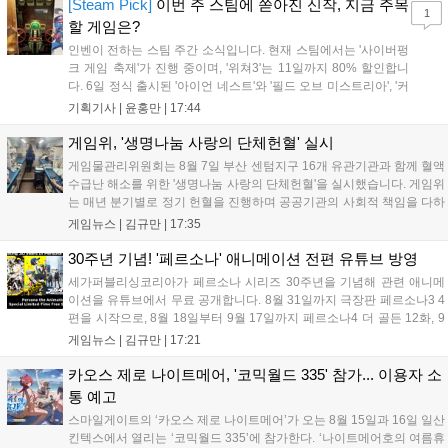
'마블 투혼: 파이팅 소울즈'와 레트로 수리 시뮬레이션 '리스토
[Steam Pick]
이번 주 스팀에 쏟아진 신작, 지금 주목
1
리'도 스팀에 정식 출시되었습니다....
할 게임은?
인벤이 전하는 스팀 주간 소식입니다. 현재 스팀에서는 '사이버펑
크 게임 축제'가 진행 중이며, '위쳐3'는 11일까지 80% 할인합니
다. 6일 정식 출시된 '아이언 네스트'와 '필드 오브 미스트리아', '커
세어 코브'가 호평받고 있습니다. 한편, 7일 출시된 '마블 투혼'은
기획기사 |
윤홍만
|
17:44
태그 시스템에 대한 호불호가 갈리며 복합적 평가를 기록 중입니
다. 유비소프트의 '고스트리콘: 와일드랜드'는 7년 만의 대규모 업
게임위, '생명나눔 사랑의 단체헌혈' 실시
데이트 '라스트 라이츠'와 함께 95% 할인 중입니다....
게임물관리위원회는 8월 7일 부산 센텀지구 16개 유관기관과 함께 혈액
수급난 해소를 위한 '생명나눔 사랑의 단체헌혈'을 실시했습니다. 게임위
는 매년 분기별로 정기 헌혈을 진행하며 공공기관의 사회적 책임을 다하
고 있으며, 이번 행사에는 영화진흥위원회 등 14개 기관 임직원이 동참
게임뉴스 |
김규만
|
17:35
해 생명 나눔을 실천했습니다. 서태건 위원장은 이웃의 생명을 지키는
따뜻한 실천에 참여한 모든 임직원에게 감사의 뜻을 전하며 헌혈 문화
30주년 기념! '페르소나' 애니메이션 전편 유튜브 방영
확산에 앞장섰습니다....
세가퍼블리싱코리아가 페르소나 시리즈 30주년을 기념해 관련 애니메
이션을 유튜브에서 무료 공개합니다. 8월 31일까지 극장판 페르소나3 4
편을 시작으로, 8월 18일부터 9월 17일까지 페르소나4 더 골든 12화, 9
월 15일부터 10월 14일까지 페르소나5 시리즈가 순차 공개됩니다. 또한
게임뉴스 |
김규만
|
17:21
8월 16일까지 SNS를 통해 축하 메시지를 모집하며, 선정된 내용은 기념
영상 및 대형 전광판에 소개될 예정입니다....
카오스 제로 나이트메어, '코믹월드 335' 참가... 이용자 소
통 예고
스마일게이트의 ‘카오스 제로 나이트메어’가 오는 8월 15일과 16일 일산
킨텍스에서 열리는 ‘코믹월드 335’에 참가한다. ‘나이트메어호의 여름휴