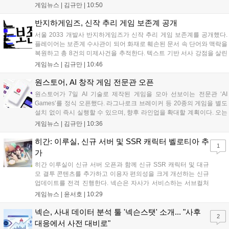
다. 실험체 관찰일지 추가와 후반부 전략 강화를 위한 다중 크로노 스피
게임뉴스 |
김규만
|
10:50
어 도입 등 다양한 업데이트와 풍성한 이벤트가 마련되어 이용자들의 기
대를 모으고 있다....
반지하게임즈, 신작 추리 게임 보존계 공개
서울 2033 개발사 반지하게임즈가 신작 추리 게임 보존계를 공개했다.
플레이어는 보존계 수사관이 되어 화재로 훼손된 문서 속 단어와 맥락을
복원하고 총 8건의 미제사건을 추적한다. 텍스트 기반 서사 강점을 살린
이번 게임은 정보 조합과 사건 재구성이 핵심이며, 현재 스팀 상점 페이
게임뉴스 |
김규만
|
10:46
지가 공개되었다. 반지하게임즈는 2027년 상반기 정식 출시를 목표로
개발에 박차를 가하고 있다....
원스토어, AI 창작 게임 전문관 오픈
원스토어가 7일 AI 기술로 제작된 게임을 모아 선보이는 전문관 ‘AI
Games’를 정식 오픈했다. 라그나로크 브레이커 등 20종의 게임을 별도
설치 없이 즉시 실행할 수 있으며, 향후 라인업을 확대할 계획이다. 오는
11일부터는 게임 실행 시 할인 쿠폰을 지급하는 오픈 기념 이벤트도 진
게임뉴스 |
김규만
|
10:36
행된다. 이번 서비스는 누구나 AI를 활용해 게임을 제작하고 유통할 수
있는 환경을 조성해 창작자와 이용자 모두에게 새로운 경험을 제공할 것
히간: 이루실, 신규 서버 및 SSR 캐릭터 벨로티아 추
1
으로 기대된다....
가
히간 이루실이 신규 서버 오픈과 함께 신규 SSR 캐릭터 및 대규
모 결투 콘텐츠를 추가하고 이용자 편의성을 크게 개선하는 신규
업데이트를 전격 진행한다. 넥슨은 자사가 서비스하는 서브컬처
게임 히간 이루실에 신규 서버 'world3'을 개설하고 신규 캐릭터
게임뉴스 |
윤서호
|
10:29
및 이벤트 스토리를 포함한 대규모 콘텐츠 업데이트를 적용했다.
이번 업데이트를 통해 어둠 속 서큐버스...
넥슨, 사내 데이터 분석 툴 '넥슨스탯' 소개... "사후
2
대응에서 사전 대비로"