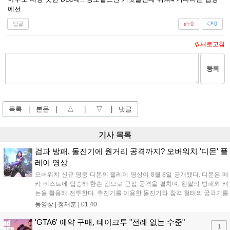
에선...
답글
0
0
새로고침
등록
목록
|
본문
|
△
|
▽
|
댓글
기사 목록
검과 방패, 돌진기에 원거리 공격까지? 오버워치 '디몬' 플
레이 영상
오버워치 신규 영웅 디몬의 플레이 영상이 8월 8일 공개됐다. 디몬은 메
카 비스트에 탑승해 한손 검으로 근접 공격을 펼치며, 왼팔의 방패와 캐
논을 활용해 전투한다. 추진기를 이용한 돌진기와 참격 형태의 궁극기를
보유했고, 메카 파괴 시 맨몸으로 기관총을 사용하는 특징이 있다. 디몬
동영상 |
정재훈
|
01:40
은 오는 8월 12일 시작되는 시즌4 부산의 영웅들 업데이트를 통해 정식
출시될 예정이다....
'GTA6' 예약 구매, 테이크투 "전례 없는 수준"
1