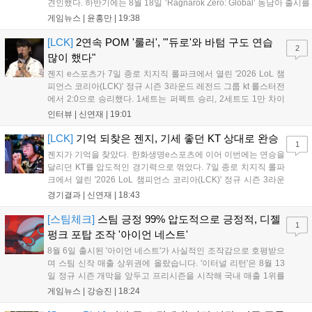
견인했다. 하반기에는 8월 18일 ‘Ragnarok Zero: Global’ 동남아 출시를
시작으로 9월 3일 ‘달려라 헤베레케 EX’, 9월 22일 ‘갈바테인’ 등 다양한
게임뉴스 |
윤홍만
|
19:38
신작을 선보인다. 4분기에는 ‘쟈레코 아케이드 콜렉션’과 ‘라이트 오디세
이’ 출시가 예정돼 있으며, 2027년에는 ‘Ragnarok 3’ 등 대작을 글로벌
[LCK]
2연속 POM '룰러', "'듀로'와 바텀 구도 연습
2
출시할 계획이다. 그라비티는 조인트벤처 설립과 라그나로크 에코 시스
많이 했다"
템 구축을 통해 신성장 동력을 확보할 방침이다....
젠지 e스포츠가 7일 종로 치지직 롤파크에서 열린 '2026 LoL 챔
피언스 코리아(LCK)' 정규 시즌 3라운드 레전드 그룹 kt 롤스터전
에서 2:0으로 승리했다. 1세트는 퍼펙트 승리, 2세트도 1만 차이
를 벌리며 25분 만에 승리하면서 말 그대로 압도적인 경기력을 선
인터뷰 |
신연재
|
19:01
보였다. '룰러' 박재혁은 1세트 코그모, 2세트 이즈리얼로 맹활약
하며 POM에 선정됐...
[LCK]
기억 되찾은 젠지, 기세 좋던 KT 상대로 완승
1
젠지가 기억을 찾았다. 한화생명e스포츠에 이어 이번에는 연승을
달리던 KT를 압도적인 경기력으로 꺾었다. 7일 종로 치지직 롤파
크에서 열린 '2026 LoL 챔피언스 코리아(LCK)' 정규 시즌 3라운
드 레전드 그룹, kt 롤스터와 젠지 e스포츠의 대결에서 젠지가 압
경기결과 |
신연재
|
18:43
승을 거뒀다. 개막주까지만 해도 급격하게 흔들리던 젠지였지만,
기억을 되찾기라도 한 듯 1,...
[스팀체크]
스팀 긍정 99% 압도적으로 긍정적, 디젤
1
펑크 포탑 조작 '아이언 네스트'
8월 6일 출시된 '아이언 네스트'가 사실적인 조작감으로 호평받으
며 스팀 신작 매출 상위권에 올랐습니다. '이터널 리턴'은 8월 13
일 정규 시즌 개막을 앞두고 프리시즌을 시작해 국내 매출 1위를
기록했습니다. 25주년을 맞은 '고스트 리콘' 시리즈는 8월 6일 쇼
게임뉴스 |
강승진
|
18:24
케이스와 함께 대규모 할인을 진행하며 순위가 급상승했고, 신작