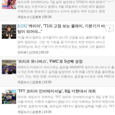
테이크투 인터랙티브는 7일 실적 발표에서 'GTA6'의 예약 판매가
전례 없는 수준이라고 밝혔다. 6월 25일부터 시작된 예약 물량은
구체적으로 공개되지 않았으나 소비자 반응이 매우 뜨겁다. 한편
11월 19일 PS5와 Xbox 시리즈 X|S로 정식 출시될 예정이며, 록
게임뉴스 |
김병호
|
00:26
스타 게임즈는 한국 시각 28일 오전 4시 넷플릭스를 통해 장편 영
상 'Grand Theft Auto VI: An Extended Look'을 최초 공개할 계획
[LCK]
'케리아', "T1의 고점 보는 플레이, 기본기가 바
1
이다....
탕이 되어야..."
"다들 워낙 잘하는 선수들이다 보니까 고점을 보는 플레이들이 굉
장히 많았어요. 그런 게 기본을 잘 지키면서 하면 리턴이 크다고
생각하는데, 최근 기본기가 안 지켜지고 있는 상태로 그런 플레이
를 추구하다 보니까 팀적으로 안 좋은 사고가 계속 많이 났던 것
인터뷰 |
신연재
|
00:10
같습니다." T1은 6일 서울 종로구 치지직 롤파크에서 열린 '2026
LoL 챔피언스 코리아(LCK)'...
'프리프 유니버스', 'FWC'로 5년째 성장
위메이드커넥트가 서비스하는 글로벌 MMORPG 프리프 유니버스가 출
시 5년 차에 역대 최고 실적을 달성하며 누적 매출 1천억 원을 돌파했습
니다. 이는 매년 전용 서버에서 진행되는 글로벌 e스포츠 대회 FWC의
영향이 큽니다. FWC는 이용자가 동일한 조건에서 시즌을 함께 즐기는
게임뉴스 |
김병호
|
23:55
구조로, 올해 4월 시작된 FWC 2026은 전년 대비 매출과 이용자 지표가
대폭 상승하는 성과를 냈습니다. 오는 10월 필리핀 마닐라에서 총상금
'TFT 코리아 인비테이셔널', 8일 더현대서 개최
11만 달러 규모의 제4회 FWC 그랜드 파이널이 개최될 예정이며, 위메
라이엇 게임즈가 주최하는 'TFT 코리아 인비테이셔널'이 8일 오후 2시
이드커넥트는 이를 통해 커뮤니티 중심의 장기 성장 모델을 지속할 방침
서울 여의도 더현대 서울에서 열립니다. 이번 대회에는 한국의 박찬서와
입니다....
김주한, 일본의 타이틀, 베트남의 YBY1이 출전해 실력을 겨룹니다. TFT
는 소속팀 없이 개인 자격으로 참가하는 독특한 대회 구조를 가지며, 누
게임뉴스 |
김병호
|
23:35