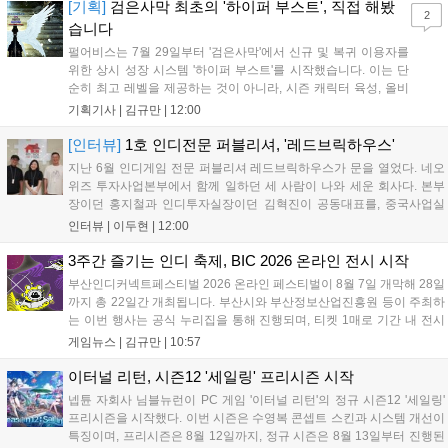
은 공식 페이지에서 확인 가능하다....
[기획]
검은사막 최초의 '하이퍼 부스트', 직접 해봤
2
습니다
펄어비스는 7월 29일부터 '검은사막'에서 신규 및 복귀 이용자를
위한 상시 성장 시스템 '하이퍼 부스트'를 시작했습니다. 이는 단
순히 최고 레벨을 제공하는 것이 아니라, 시즌 캐릭터 육성, 올비
아 아카데미 수료, 아침의 나라 설화 진행 등 4단계 과정을 통해
기획기사 |
김규만
|
12:00
게임에 적응하며 공방합 750을 목표로 성장하는 구조입니다. 이
용자는 과제를 완수하며 동(V) 투발라 장비와 검은별 무기, 카라
[인터뷰]
1호 인디전문 퍼블리셔, '레드브릭하우스'
자드 장신구 등을 획득해 주요 콘텐츠에 진입할 수 있습니다....
지난 6월 인디게임 전문 퍼블리셔 레드브릭하우스가 문을 열었다. 네오
위즈 투자사업본부에서 함께 일하던 세 사람이 나와 세운 회사다. 본부
장이던 홍지철과 인디투자실장이던 김혁진이 공동대표를, 중국사업실
장이던 이민정이 이사를 맡았다. 출범 한 달여 만에 위메이드맥스의 전
인터뷰 |
이두현
|
12:00
략적 투자와 카카오벤처스 등 5개 벤처캐피털의 재무적 투자가 연달아
들어왔다. 서비스 중인...
3주간 즐기는 인디 축제, BIC 2026 온라인 전시 시작
부산인디커넥트페스티벌 2026 온라인 페스티벌이 8월 7일 개막해 28일
까지 총 22일간 개최됩니다. 부산시와 부산정보산업진흥원 등이 주최하
는 이번 행사는 공식 누리집을 통해 진행되며, 티켓 1매로 기간 내 전시
작을 제한 없이 체험할 수 있습니다. 일반 및 루키 부문 등 다양한 인디게
게임뉴스 |
김규만
|
10:57
임을 선보이며 개발자와의 소통 기능도 제공합니다. 장소 제약 없이 전
세계 누구나 참여 가능한 이번 행사는 역대 최대 규모로 열려 인디게임
이터널 리턴, 시즌12 '세일링' 프리시즌 시작
생태계 확장에 기여할 전망입니다....
넵튠 자회사 님블뉴런이 PC 게임 '이터널 리턴'의 정규 시즌12 '세일링'
프리시즌을 시작했다. 이번 시즌은 수영복 콘셉트 스킨과 시스템 개선이
특징이며, 프리시즌은 8월 12일까지, 정규 시즌은 8월 13일부터 진행된