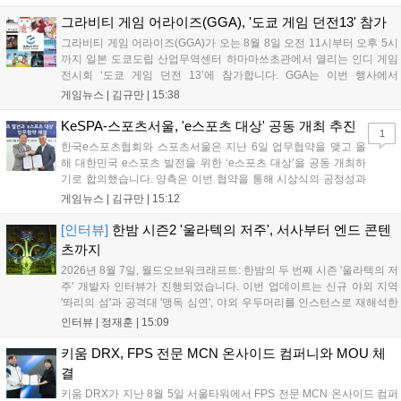
이가 핵심입니다. 라인게임즈는 수집된 이용자 피드백을 반영해 게임성
을 개선 중이며, 상세 정보는 스팀 페이지에서 확인 가능합니다....
그라비티 게임 어라이즈(GGA), '도쿄 게임 던전13' 참가
그라비티 게임 어라이즈(GGA)가 오는 8월 8일 오전 11시부터 오후 5시
까지 일본 도쿄도립 산업무역센터 하마마쓰초관에서 열리는 인디 게임
전시회 ‘도쿄 게임 던전 13’에 참가합니다. GGA는 이번 행사에서
‘JALECO ARCADE COLLECTION’ 시리즈의 미공개 작품 12종을 최초
게임뉴스 |
김규만
|
15:38
공개하며, ‘다함께 쿠키요미. 월드 한국 Ver.’ 등 다양한 인디 게임을 선보
입니다. 시연 참여 관람객에게는 선착순으로 특별 굿즈를 증정하며, 인
KeSPA-스포츠서울, 'e스포츠 대상' 공동 개최 추진
1
디 게임 생태계 활성화와 신규 타이틀 반응 확인을 목표로 합니다....
한국e스포츠협회와 스포츠서울은 지난 6일 업무협약을 맺고 올
해 대한민국 e스포츠 발전을 위한 ‘e스포츠 대상’을 공동 개최하
기로 합의했습니다. 양측은 이번 협약을 통해 시상식의 공정성과
전문성을 강화하고 MZ세대를 겨냥한 미디어 영향력을 확대해 e
게임뉴스 |
김규만
|
15:12
스포츠 전 종목을 아우르는 대표 연례 행사로 육성할 계획입니다.
김영만 회장은 10년 만에 재추진되는 이번 시상식이 e스포츠의
[인터뷰]
한밤 시즌2 '울라텍의 저주', 서사부터 엔드 콘텐
성과와 가치를 널리 알리는 권위 있는 행사가 되도록 노력하겠다
츠까지
고 밝혔습니다....
2026년 8월 7일, 월드오브워크래프트: 한밤의 두 번째 시즌 '울라텍의 저
주' 개발자 인터뷰가 진행되었습니다. 이번 업데이트는 신규 야외 지역
'똬리의 섬'과 공격대 '맹독 심연', 야외 우두머리를 인스턴스로 재해석한
'소굴'을 포함합니다. 개발진은 하우징 시스템 개선 및 신화+ 던전 로테이
인터뷰 |
정재훈
|
15:09
션, 공격대 보상 강화 등을 예고하며, 한국 팬들의 열정적인 성원에 감사
를 표했습니다....
키움 DRX, FPS 전문 MCN 온사이드 컴퍼니와 MOU 체
결
키움 DRX가 지난 8월 5일 서울타워에서 FPS 전문 MCN 온사이드 컴퍼