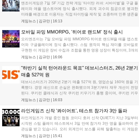
엔조이게임은 7일 SF 기갑 전략 게임 ‘타이탄 러쉬: 서바이벌’을 구글 플
레이와 애플 앱스토어에 정식 출시했다. 외계 괴수의 침공으로 붕괴한
미래를 배경으로 이용자는 직접 타이탄을 제작 및 조종하며 인류 생존을
위한 전투를 펼친다. 지휘관 모집, 피난처 운영, 연맹 협동 콘텐츠가 특징
게임뉴스 |
김규만
|
16:13
이며 출시를 기념해 접속 시 영웅 경험치와 다이아몬드 등 다양한 성장
지원 보상을 제공한다. 상세 내용은 공식 커뮤니티에서 확인 가능하다....
모바일 파밍 MMORPG, '히어로 랜드M' 정식 출시
오리엔조이는 7일 모바일 파밍 MMORPG 히어로 랜드M을 애플 앱스토
어와 구글플레이에 정식 출시했다. 스팀 원작의 핵심 재미를 모바일로
구현한 이 게임은 장비 수집과 조합을 통한 영웅 성장이 특징이며, 3개의
무기 스킬을 활용한 전략적 전투와 길드전 등 다양한 콘텐츠를 제공한
게임뉴스 |
김규만
|
16:06
다. 정식 출시를 기념해 사전예약자 50만 명 달성 보상을 포함한 다양한
혜택을 지급하며, 상세 내용은 공식 라운지에서 확인할 수 있다. 이용자
"하반기 실적 턴어라운드 목표" 데브시스터즈, 26년 2분기
는 게임 접속 및 주요 콘텐츠 플레이를 통해 성장을 지원받을 수 있다....
매출 527억 원
데브시스터즈가 2026년 2분기 매출 527억 원, 영업손실 160억 원을 기
록했다. 경영 쇄신으로 손실은 완화됐으며 3분기부터 재무 개선이 전망
된다. 쿠키런 클래식과 신작 쿠키런 키우기가 흥행 중이며, 쿠키런 키우
기는 13일 첫 업데이트를 시작으로 2주 간격의 콘텐츠를 제공한다. 또한
게임뉴스 |
김규만
|
16:03
9월 미국 로블록스 개발자 컨퍼런스에 참여해 IP 생태계를 확장할 계획
이다. 회사는 비용 효율화와 신작 흥행을 통해 하반기 실적 턴어라운드
라인게임즈 신작 '콰이어트', 테스트 참가자 3만 돌파
를 이끌 방침이다....
라인게임즈가 개발 중인 협동 코미디 호러 신작 QUIET가 지난 3일부터
시작된 스팀 플레이 테스트에서 3일 만에 참가자 3만 명을 돌파하며 큰
관심을 받고 있습니다. 오리 외계인이 보스를 피해 탈출하는 이 게임은
최대 4인 협동을 지원하며, 소음 관리와 물리 법칙을 활용한 전략적 플레
게임뉴스 |
김규만
|
15:41