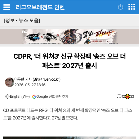
리그오브레전드
인벤
[정보 · 뉴스 모음]
CDPR, '더 위쳐3' 신규 확장팩 '송즈 오브 더
패스트' 2027년 출시
이두현 기자
(
Biit@inven.co.kr
)
2026-05-27 18:16
English(영문)
Google 선호 출처 추가
12
33
CD 프로젝트 레드는 RPG '더 위쳐 3'의 세 번째 확장팩인 '송즈 오브 더 패스
트'를 2027년에 출시한다고 27일 발표했다.