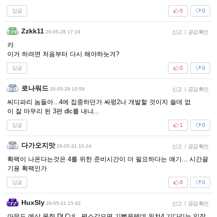
답글
0
0
Zzkk11
26-05-28 17:19
신고
|
공감 확인
캬
이거 하려면 처음부터 다시 해야하늣겨?
답글
0
0
로나워드
26-05-29 10:59
신고
|
공감 확인
씨디파리 놈들아...4에 집중하던가 싸펑2나 개발할 것이지 쓸데 없
이 잘 마무리 된 3편 dlc를 내냐...
답글
1
0
다가오지맛
26-05-31 10:24
신고
|
공감 확인
확팩이 나온다는것은 4를 위한 준비시간이 더 필요하다는 얘기... 시간끌
기용 확팩인가
답글
0
0
HuxSly
26-05-31 15:42
신고
|
공감 확인
아무도 예상 못한 DLC네.. 평소같으면 기뻣을텐데 위쳐4 기다리는 입장