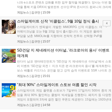
니와 e스포츠 콘텐츠 강화를 위한 업무 협약을 체결했다. 양사는 이번 협
약을 통해 키움 DRX의 발로란트 선수단 IP와 온사이드 컴퍼니의 크리에
이터 네트워크를 결합하여 정규 및 특별 콘텐츠를 공동 기획한다. 또한
게임뉴스 |
김규만
|
15:09
디지털 콘텐츠 제작을 넘어 팬들이 직접 참여하는 오프라인 행사 등 온·
오프라인 연계 프로그램을 순차적으로 선보이며 e스포츠 생태계 확장에
스마일게이트 신작 '이클립스', 9월 10일 정식 출시
4
나설 계획이다....
스마일게이트가 엔픽셀이 개발한 MMORPG 신작 이클립스: 더
어웨이크닝을 오는 9월 10일 정식 출시합니다. 이 게임은 플레이
부담을 낮춘 MMOLite를 지향하며 전략적 전투와 선택형 PvP를
특징으로 합니다. 현재 공식 홈페이지와 앱 마켓에서 사전등록을
게임뉴스 |
김규만
|
15:07
진행 중이며 참여자에게는 초월 소환권 등 다양한 보상을 제공합
니다. 또한 카카오톡 채널 추가 시 주차별 스페셜 쿠폰과 한정 스
SD건담 지 제네레이션 이터널, '라크로아의 용사' 이벤트
킨, 경품 이벤트 등 풍성한 혜택을 마련해 이용자들의 기대를 모
재개최
으고 있습니다....
반다이 남코 엔터테인먼트가 ‘SD건담 지 제네레이션 이터널’에서 스토
리 이벤트 ‘SD건담 외전Ⅰ 지크 지온 편 라크로아의 용사’를 재개최한다.
보스 배틀로 카드다스 코인을 얻고 강적 습격 이벤트로 SSR 나이트 건
담을 획득할 수 있다. 로그인 보너스로 최대 다이아 3,000개를 지급하며,
게임뉴스 |
김규만
|
15:01
8월 31일까지 실물대 유니콘 건담 입상 피날레를 기념해 SSR 유닛을 전
원 증정한다. 또한 9월 30일까지 공식 유튜브에서 특별 프로그램을 시청
"최대 90%" 스마일게이트 스토브 여름 할인 시작
할 수 있다....
스마일게이트 게임 플랫폼 스토브가 7일부터 17일까지 500여 종의 게
임을 최대 90% 할인하는 쿨썸머 빅세일을 진행한다. 페치카 등 다양한
게임이 포함되며 3차에 걸친 할인 쿠폰도 제공된다. 15일에는 1920년대
경성 배경의 신작 그날의 신문이 출시되며, 15일부터 17일까지는 국내
게임뉴스 |
김규만
|
14:58
개발사 게임을 위한 시크릿 쿠폰도 추가 발행될 예정이다. 자세한 내용