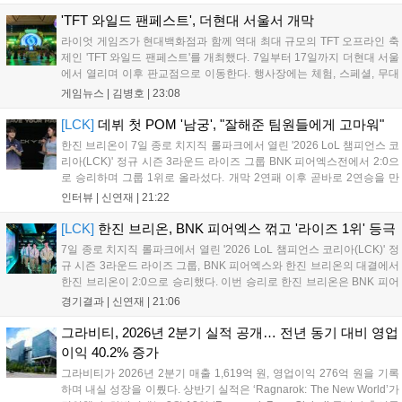
구나 참여 가능한 '소파에서 왕관까지'라는 철학을 실천하고 있습니다.
17일까지 이어지는 이번 행사는 신규 세트 체험과 공연 등 다양한 즐길
'TFT 와일드 팬페스트', 더현대 서울서 개막
거리를 제공하며, 이후 현대백화점 판교점에서도 행사가 이어질 예정입
라이엇 게임즈가 현대백화점과 함께 역대 최대 규모의 TFT 오프라인 축
니다. 연말에는 라스베이거스 오픈이 개최됩니다....
제인 'TFT 와일드 팬페스트'를 개최했다. 7일부터 17일까지 더현대 서울
에서 열리며 이후 판교점으로 이동한다. 행사장에는 체험, 스페셜, 무대
존이 마련됐으며 8일 오후 2시 인비테이셔널, 15일 오후 2시 스트리머
게임뉴스 |
김병호
|
23:08
매치, 17일 오후 7시 30분 QWER 공연 등 다채로운 일정이 준비되어 있
다. 사전 예약은 조기 마감될 만큼 큰 인기를 끌고 있다....
[LCK]
데뷔 첫 POM '남궁', "잘해준 팀원들에게 고마워"
한진 브리온이 7일 종로 치지직 롤파크에서 열린 '2026 LoL 챔피언스 코
리아(LCK)' 정규 시즌 3라운드 라이즈 그룹 BNK 피어엑스전에서 2:0으
로 승리하며 그룹 1위로 올라섰다. 개막 2연패 이후 곧바로 2연승을 만
들어내면서 이어질 4라운드에 대한 기대감을 올렸다. 다음은 이날 데뷔
인터뷰 |
신연재
|
21:22
첫 POM을 수상한 '남궁' 남궁성훈의 POM 인터뷰 전문이다....
[LCK]
한진 브리온, BNK 피어엑스 꺾고 '라이즈 1위' 등극
7일 종로 치지직 롤파크에서 열린 '2026 LoL 챔피언스 코리아(LCK)' 정
규 시즌 3라운드 라이즈 그룹, BNK 피어엑스와 한진 브리온의 대결에서
한진 브리온이 2:0으로 승리했다. 이번 승리로 한진 브리온은 BNK 피어
엑스를 제치고 라이즈 그룹 1위로 올라섰다. 1세트, 한진 브리온이 '로머'
경기결과 |
신연재
|
21:06
조우진의 로크를 중심으로 게임을 유리하게 풀어갔다. '...
그라비티, 2026년 2분기 실적 공개… 전년 동기 대비 영업
이익 40.2% 증가
그라비티가 2026년 2분기 매출 1,619억 원, 영업이익 276억 원을 기록
하며 내실 성장을 이뤘다. 상반기 실적은 ‘Ragnarok: The New World’가