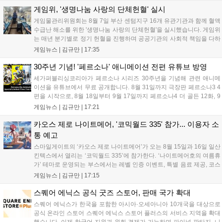
다. 유비소프트의 '고스트리콘: 와일드랜드'는 7년 만의 대규모 업
게임위, '생명나눔 사랑의 단체헌혈' 실시
데이트 '라스트 라이츠'와 함께 95% 할인 중입니다....
게임물관리위원회는 8월 7일 부산 센텀지구 16개 유관기관과 함께 혈액
수급난 해소를 위한 '생명나눔 사랑의 단체헌혈'을 실시했습니다. 게임위
는 매년 분기별로 정기 헌혈을 진행하며 공공기관의 사회적 책임을 다하
고 있으며, 이번 행사에는 영화진흥위원회 등 14개 기관 임직원이 동참
게임뉴스 |
김규만
|
17:35
해 생명 나눔을 실천했습니다. 서태건 위원장은 이웃의 생명을 지키는
따뜻한 실천에 참여한 모든 임직원에게 감사의 뜻을 전하며 헌혈 문화
30주년 기념! '페르소나' 애니메이션 전편 유튜브 방영
확산에 앞장섰습니다....
세가퍼블리싱코리아가 페르소나 시리즈 30주년을 기념해 관련 애니메
이션을 유튜브에서 무료 공개합니다. 8월 31일까지 극장판 페르소나3 4
편을 시작으로, 8월 18일부터 9월 17일까지 페르소나4 더 골든 12화, 9
월 15일부터 10월 14일까지 페르소나5 시리즈가 순차 공개됩니다. 또한
게임뉴스 |
김규만
|
17:21
8월 16일까지 SNS를 통해 축하 메시지를 모집하며, 선정된 내용은 기념
영상 및 대형 전광판에 소개될 예정입니다....
카오스 제로 나이트메어, '코믹월드 335' 참가... 이용자 소
통 예고
스마일게이트의 ‘카오스 제로 나이트메어’가 오는 8월 15일과 16일 일산
킨텍스에서 열리는 ‘코믹월드 335’에 참가한다. ‘나이트메어호의 여름휴
가’ 테마로 운영되는 부스에서는 레벨 인증 이벤트, 특별 음료 제공, 코스
프레 모델 포토존 등 다채로운 행사가 진행된다. 유명 코스어 7인이 캐릭
게임뉴스 |
김규만
|
17:15
터로 변신해 이용자를 맞이하며, SNS 인증 시 추가 굿즈도 증정한다. 자
세한 정보는 공식 커뮤니티에서 확인 가능하다....
스퀘어 에닉스 공식 굿즈 스토어, 판매 국가 확대
스퀘어 에닉스가 한국을 포함한 아시아·오세아니아 10개국을 대상으로
공식 온라인 스토어 스퀘어 에닉스 스토어 플러스의 서비스 지역을 확대
했습니다. 이제 한국어 지원과 원화 결제가 가능하며 파이널 판타지, 니