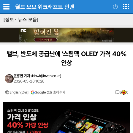
월드 오브 워크래프트
인벤
[정보 · 뉴스 모음]
밸브, 반도체 공급난에 '스팀덱 OLED' 가격 40%
인상
윤홍만 기자
(
Nowl@inven.co.kr
)
2026-05-28 10:28
English(영문)
Google 선호 출처 추가
2
6