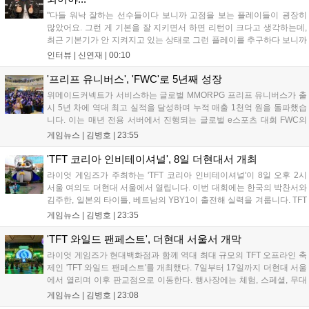
"다들 워낙 잘하는 선수들이다 보니까 고점을 보는 플레이들이 굉장히
많았어요. 그런 게 기본을 잘 지키면서 하면 리턴이 크다고 생각하는데,
최근 기본기가 안 지켜지고 있는 상태로 그런 플레이를 추구하다 보니까
팀적으로 안 좋은 사고가 계속 많이 났던 것 같습니다." T1은 6일 서울 종
인터뷰 |
신연재
|
00:10
로구 치지직 롤파크에서 열린 '2026 LoL 챔피언스 코리아(LCK)'...
'프리프 유니버스', 'FWC'로 5년째 성장
위메이드커넥트가 서비스하는 글로벌 MMORPG 프리프 유니버스가 출
시 5년 차에 역대 최고 실적을 달성하며 누적 매출 1천억 원을 돌파했습
니다. 이는 매년 전용 서버에서 진행되는 글로벌 e스포츠 대회 FWC의
영향이 큽니다. FWC는 이용자가 동일한 조건에서 시즌을 함께 즐기는
게임뉴스 |
김병호
|
23:55
구조로, 올해 4월 시작된 FWC 2026은 전년 대비 매출과 이용자 지표가
대폭 상승하는 성과를 냈습니다. 오는 10월 필리핀 마닐라에서 총상금
'TFT 코리아 인비테이셔널', 8일 더현대서 개최
11만 달러 규모의 제4회 FWC 그랜드 파이널이 개최될 예정이며, 위메
라이엇 게임즈가 주최하는 'TFT 코리아 인비테이셔널'이 8일 오후 2시
이드커넥트는 이를 통해 커뮤니티 중심의 장기 성장 모델을 지속할 방침
서울 여의도 더현대 서울에서 열립니다. 이번 대회에는 한국의 박찬서와
입니다....
김주한, 일본의 타이틀, 베트남의 YBY1이 출전해 실력을 겨룹니다. TFT
는 소속팀 없이 개인 자격으로 참가하는 독특한 대회 구조를 가지며, 누
게임뉴스 |
김병호
|
23:35
구나 참여 가능한 '소파에서 왕관까지'라는 철학을 실천하고 있습니다.
17일까지 이어지는 이번 행사는 신규 세트 체험과 공연 등 다양한 즐길
'TFT 와일드 팬페스트', 더현대 서울서 개막
거리를 제공하며, 이후 현대백화점 판교점에서도 행사가 이어질 예정입
라이엇 게임즈가 현대백화점과 함께 역대 최대 규모의 TFT 오프라인 축
니다. 연말에는 라스베이거스 오픈이 개최됩니다....
제인 'TFT 와일드 팬페스트'를 개최했다. 7일부터 17일까지 더현대 서울
에서 열리며 이후 판교점으로 이동한다. 행사장에는 체험, 스페셜, 무대
존이 마련됐으며 8일 오후 2시 인비테이셔널, 15일 오후 2시 스트리머
게임뉴스 |
김병호
|
23:08
매치, 17일 오후 7시 30분 QWER 공연 등 다채로운 일정이 준비되어 있