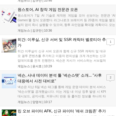
게임뉴스 |
김규만
|
10:46
지가 공개되었다. 반지하게임즈는 2027년 상반기 정식 출시를 목표로
개발에 박차를 가하고 있다....
원스토어, AI 창작 게임 전문관 오픈
원스토어가 7일 AI 기술로 제작된 게임을 모아 선보이는 전문관 ‘AI
Games’를 정식 오픈했다. 라그나로크 브레이커 등 20종의 게임을 별도
설치 없이 즉시 실행할 수 있으며, 향후 라인업을 확대할 계획이다. 오는
11일부터는 게임 실행 시 할인 쿠폰을 지급하는 오픈 기념 이벤트도 진
게임뉴스 |
김규만
|
10:36
행된다. 이번 서비스는 누구나 AI를 활용해 게임을 제작하고 유통할 수
있는 환경을 조성해 창작자와 이용자 모두에게 새로운 경험을 제공할 것
히간: 이루실, 신규 서버 및 SSR 캐릭터 벨로티아 추
1
으로 기대된다....
가
히간 이루실이 신규 서버 오픈과 함께 신규 SSR 캐릭터 및 대규
모 결투 콘텐츠를 추가하고 이용자 편의성을 크게 개선하는 신규
업데이트를 전격 진행한다. 넥슨은 자사가 서비스하는 서브컬처
게임 히간 이루실에 신규 서버 'world3'을 개설하고 신규 캐릭터
게임뉴스 |
윤서호
|
10:29
및 이벤트 스토리를 포함한 대규모 콘텐츠 업데이트를 적용했다.
이번 업데이트를 통해 어둠 속 서큐버스...
넥슨, 사내 데이터 분석 툴 '넥슨스탯' 소개... "사후
2
대응에서 사전 대비로"
넥슨은 지난 6일 넥슨 태그를 통해 게임 운영 데이터 분석 서비스
'넥슨스탯'을 공개했습니다. 이는 게임 내 이상 징후 발생 시 KPI
대시보드, 공지사항, 커뮤니티 반응 등 흩어진 정보를 하나의 타
임라인에 연결해 원인을 빠르게 파악하도록 돕는 관제 허브입니
게임뉴스 |
양영석
|
10:17
다. 현재 25개 이상의 프로젝트에 도입된 이 서비스는 사후 대응
중심의 운영 방식을 사전 대비 체계로 전환하며 데이터 기반의 효
킹 오브 파이터 AFK, 신규 파이터 '애쉬 크림존' 추가
율적인 의사결정을 지원하고 있습니다....