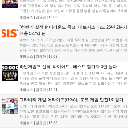
오리엔조이는 7일 모바일 파밍 MMORPG 히어로 랜드M을 애플 앱스토
어와 구글플레이에 정식 출시했다. 스팀 원작의 핵심 재미를 모바일로
구현한 이 게임은 장비 수집과 조합을 통한 영웅 성장이 특징이며, 3개의
무기 스킬을 활용한 전략적 전투와 길드전 등 다양한 콘텐츠를 제공한
게임뉴스 |
김규만
|
16:06
다. 정식 출시를 기념해 사전예약자 50만 명 달성 보상을 포함한 다양한
혜택을 지급하며, 상세 내용은 공식 라운지에서 확인할 수 있다. 이용자
"하반기 실적 턴어라운드 목표" 데브시스터즈, 26년 2분기
는 게임 접속 및 주요 콘텐츠 플레이를 통해 성장을 지원받을 수 있다....
매출 527억 원
데브시스터즈가 2026년 2분기 매출 527억 원, 영업손실 160억 원을 기
록했다. 경영 쇄신으로 손실은 완화됐으며 3분기부터 재무 개선이 전망
된다. 쿠키런 클래식과 신작 쿠키런 키우기가 흥행 중이며, 쿠키런 키우
기는 13일 첫 업데이트를 시작으로 2주 간격의 콘텐츠를 제공한다. 또한
게임뉴스 |
김규만
|
16:03
9월 미국 로블록스 개발자 컨퍼런스에 참여해 IP 생태계를 확장할 계획
이다. 회사는 비용 효율화와 신작 흥행을 통해 하반기 실적 턴어라운드
라인게임즈 신작 '콰이어트', 테스트 참가자 3만 돌파
를 이끌 방침이다....
라인게임즈가 개발 중인 협동 코미디 호러 신작 QUIET가 지난 3일부터
시작된 스팀 플레이 테스트에서 3일 만에 참가자 3만 명을 돌파하며 큰
관심을 받고 있습니다. 오리 외계인이 보스를 피해 탈출하는 이 게임은
최대 4인 협동을 지원하며, 소음 관리와 물리 법칙을 활용한 전략적 플레
게임뉴스 |
김규만
|
15:41
이가 핵심입니다. 라인게임즈는 수집된 이용자 피드백을 반영해 게임성
을 개선 중이며, 상세 정보는 스팀 페이지에서 확인 가능합니다....
그라비티 게임 어라이즈(GGA), '도쿄 게임 던전13' 참가
그라비티 게임 어라이즈(GGA)가 오는 8월 8일 오전 11시부터 오후 5시
까지 일본 도쿄도립 산업무역센터 하마마쓰초관에서 열리는 인디 게임
전시회 ‘도쿄 게임 던전 13’에 참가합니다. GGA는 이번 행사에서
‘JALECO ARCADE COLLECTION’ 시리즈의 미공개 작품 12종을 최초
게임뉴스 |
김규만
|
15:38
공개하며, ‘다함께 쿠키요미. 월드 한국 Ver.’ 등 다양한 인디 게임을 선보