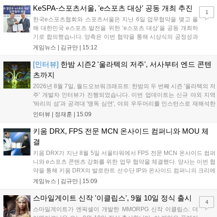
입니다. 시연 참여 관람객에게는 선착순으로 특별 굿즈를 증정하며, 인
KeSPA-스포츠서울, 'e스포츠 대상' 공동 개최 추진
1
디 게임 생태계 활성화와 신규 타이틀 반응 확인을 목표로 합니다....
한국e스포츠협회와 스포츠서울은 지난 6일 업무협약을 맺고 올
해 대한민국 e스포츠 발전을 위한 ‘e스포츠 대상’을 공동 개최하
기로 합의했습니다. 양측은 이번 협약을 통해 시상식의 공정성과
전문성을 강화하고 MZ세대를 겨냥한 미디어 영향력을 확대해 e
게임뉴스 |
김규만
|
15:12
스포츠 전 종목을 아우르는 대표 연례 행사로 육성할 계획입니다.
김영만 회장은 10년 만에 재추진되는 이번 시상식이 e스포츠의
[인터뷰]
한밤 시즌2 '울라텍의 저주', 서사부터 엔드 콘텐
성과와 가치를 널리 알리는 권위 있는 행사가 되도록 노력하겠다
츠까지
고 밝혔습니다....
2026년 8월 7일, 월드오브워크래프트: 한밤의 두 번째 시즌 '울라텍의 저
주' 개발자 인터뷰가 진행되었습니다. 이번 업데이트는 신규 야외 지역
'똬리의 섬'과 공격대 '맹독 심연', 야외 우두머리를 인스턴스로 재해석한
'소굴'을 포함합니다. 개발진은 하우징 시스템 개선 및 신화+ 던전 로테이
인터뷰 |
정재훈
|
15:09
션, 공격대 보상 강화 등을 예고하며, 한국 팬들의 열정적인 성원에 감사
를 표했습니다....
키움 DRX, FPS 전문 MCN 온사이드 컴퍼니와 MOU 체
결
키움 DRX가 지난 8월 5일 서울타워에서 FPS 전문 MCN 온사이드 컴퍼
니와 e스포츠 콘텐츠 강화를 위한 업무 협약을 체결했다. 양사는 이번 협
약을 통해 키움 DRX의 발로란트 선수단 IP와 온사이드 컴퍼니의 크리에
이터 네트워크를 결합하여 정규 및 특별 콘텐츠를 공동 기획한다. 또한
게임뉴스 |
김규만
|
15:09
디지털 콘텐츠 제작을 넘어 팬들이 직접 참여하는 오프라인 행사 등 온·
오프라인 연계 프로그램을 순차적으로 선보이며 e스포츠 생태계 확장에
스마일게이트 신작 '이클립스', 9월 10일 정식 출시
4
나설 계획이다....
스마일게이트가 엔픽셀이 개발한 MMORPG 신작 이클립스: 더