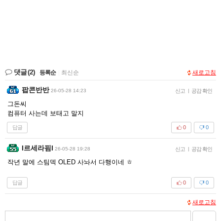
댓글
(2)
등록순
|
최신순
새로고침
팝콘반반
26-05-28 14:23
신고
|
공감 확인
그돈씨
컴퓨터 사는데 보태고 말지
답글
0
0
I르세라핌l
26-05-28 19:28
신고
|
공감 확인
작년 말에 스팀덱 OLED 사놔서 다행이네 ㅎ
답글
0
0
새로고침