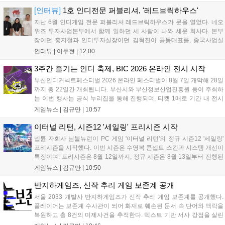
용자는 과제를 완수하며 동(V) 투발라 장비와 검은별 무기, 카라
[인터뷰]
1호 인디전문 퍼블리셔, '레드브릭하우스'
자드 장신구 등을 획득해 주요 콘텐츠에 진입할 수 있습니다....
지난 6월 인디게임 전문 퍼블리셔 레드브릭하우스가 문을 열었다. 네오
위즈 투자사업본부에서 함께 일하던 세 사람이 나와 세운 회사다. 본부
장이던 홍지철과 인디투자실장이던 김혁진이 공동대표를, 중국사업실
장이던 이민정이 이사를 맡았다. 출범 한 달여 만에 위메이드맥스의 전
인터뷰 |
이두현
|
12:00
략적 투자와 카카오벤처스 등 5개 벤처캐피털의 재무적 투자가 연달아
들어왔다. 서비스 중인...
3주간 즐기는 인디 축제, BIC 2026 온라인 전시 시작
부산인디커넥트페스티벌 2026 온라인 페스티벌이 8월 7일 개막해 28일
까지 총 22일간 개최됩니다. 부산시와 부산정보산업진흥원 등이 주최하
는 이번 행사는 공식 누리집을 통해 진행되며, 티켓 1매로 기간 내 전시
작을 제한 없이 체험할 수 있습니다. 일반 및 루키 부문 등 다양한 인디게
게임뉴스 |
김규만
|
10:57
임을 선보이며 개발자와의 소통 기능도 제공합니다. 장소 제약 없이 전
세계 누구나 참여 가능한 이번 행사는 역대 최대 규모로 열려 인디게임
이터널 리턴, 시즌12 '세일링' 프리시즌 시작
생태계 확장에 기여할 전망입니다....
넵튠 자회사 님블뉴런이 PC 게임 '이터널 리턴'의 정규 시즌12 '세일링'
프리시즌을 시작했다. 이번 시즌은 수영복 콘셉트 스킨과 시스템 개선이
특징이며, 프리시즌은 8월 12일까지, 정규 시즌은 8월 13일부터 진행된
다. 실험체 관찰일지 추가와 후반부 전략 강화를 위한 다중 크로노 스피
게임뉴스 |
김규만
|
10:50
어 도입 등 다양한 업데이트와 풍성한 이벤트가 마련되어 이용자들의 기
대를 모으고 있다....
반지하게임즈, 신작 추리 게임 보존계 공개
서울 2033 개발사 반지하게임즈가 신작 추리 게임 보존계를 공개했다.
플레이어는 보존계 수사관이 되어 화재로 훼손된 문서 속 단어와 맥락을
복원하고 총 8건의 미제사건을 추적한다. 텍스트 기반 서사 강점을 살린
이번 게임은 정보 조합과 사건 재구성이 핵심이며, 현재 스팀 상점 페이