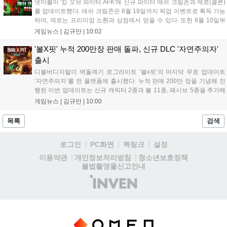
넷마블이 '킹 오브 파이터 AFK'에 신규 파이터 애쉬 크림존과 제로(클론)
를 업데이트했다. 애쉬 크림존은 8월 19일까지 픽업 이벤트로 획득 가능
하며, 제로는 프리미엄 소환과 상점에서 얻을 수 있다. 또한 8월 10일부
터 14일까지 럭키 엘피 이벤트로 론을, 13일부터 26일까지 트로피칼 아
게임뉴스 |
김규만
|
10:02
일랜드 이벤트로 펫 블레이즈와 팝시를 선보일 예정이다. 이번 업데이트
로 전략적 전투의 재미가 더욱 강화될 것으로 기대된다....
'볼X핏' 누적 200만장 판매 돌파, 신규 DLC '자연주의자'
출시
디볼버디지털이 벽돌깨기 로그라이트 ‘볼x핏’의 마지막 무료 업데이트
‘자연주의자’를 전 플랫폼에 출시했다. 누적 판매 200만 장을 기념해 진
행된 이번 업데이트는 신규 캐릭터 2종과 볼 11종, 패시브 5종을 추가해
전략적 재미를 높였다. 게임은 PC와 콘솔, 모바일에서 한글판으로 즐길
게임뉴스 |
김규만
|
10:00
수 있으며, 개발사는 조만간 게임과 관련한 새로운 소식을 전할 예정이
라고 밝혀 향후 행보에 기대감을 모으고 있다. 상세 정보는 공식 홈페이
목록
검색
지에서 확인 가능하다....
로그인
PC화면
퀵링크
설정
청소년보호정책
이용약관
개인정보처리방침
불법촬영물신고안내
(주)
인
벤