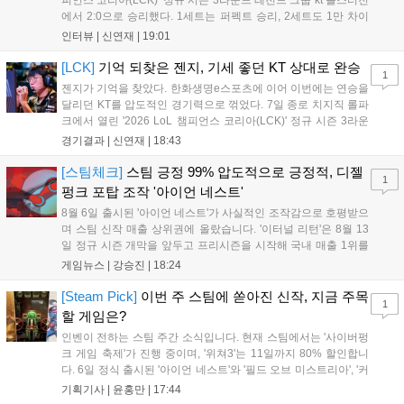
에서 2:0으로 승리했다. 1세트는 퍼펙트 승리, 2세트도 1만 차이
를 벌리며 25분 만에 승리하면서 말 그대로 압도적인 경기력을 선
인터뷰 |
신연재
|
19:01
보였다. '룰러' 박재혁은 1세트 코그모, 2세트 이즈리얼로 맹활약
하며 POM에 선정됐...
[LCK]
기억 되찾은 젠지, 기세 좋던 KT 상대로 완승
1
젠지가 기억을 찾았다. 한화생명e스포츠에 이어 이번에는 연승을
달리던 KT를 압도적인 경기력으로 꺾었다. 7일 종로 치지직 롤파
크에서 열린 '2026 LoL 챔피언스 코리아(LCK)' 정규 시즌 3라운
드 레전드 그룹, kt 롤스터와 젠지 e스포츠의 대결에서 젠지가 압
경기결과 |
신연재
|
18:43
승을 거뒀다. 개막주까지만 해도 급격하게 흔들리던 젠지였지만,
기억을 되찾기라도 한 듯 1,...
[스팀체크]
스팀 긍정 99% 압도적으로 긍정적, 디젤
1
펑크 포탑 조작 '아이언 네스트'
8월 6일 출시된 '아이언 네스트'가 사실적인 조작감으로 호평받으
며 스팀 신작 매출 상위권에 올랐습니다. '이터널 리턴'은 8월 13
일 정규 시즌 개막을 앞두고 프리시즌을 시작해 국내 매출 1위를
기록했습니다. 25주년을 맞은 '고스트 리콘' 시리즈는 8월 6일 쇼
게임뉴스 |
강승진
|
18:24
케이스와 함께 대규모 할인을 진행하며 순위가 급상승했고, 신작
'마블 투혼: 파이팅 소울즈'와 레트로 수리 시뮬레이션 '리스토
[Steam Pick]
이번 주 스팀에 쏟아진 신작, 지금 주목
1
리'도 스팀에 정식 출시되었습니다....
할 게임은?
인벤이 전하는 스팀 주간 소식입니다. 현재 스팀에서는 '사이버펑
크 게임 축제'가 진행 중이며, '위쳐3'는 11일까지 80% 할인합니
다. 6일 정식 출시된 '아이언 네스트'와 '필드 오브 미스트리아', '커
세어 코브'가 호평받고 있습니다. 한편, 7일 출시된 '마블 투혼'은
기획기사 |
윤홍만
|
17:44
태그 시스템에 대한 호불호가 갈리며 복합적 평가를 기록 중입니