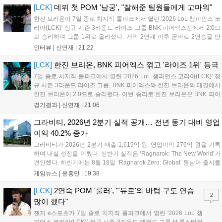
다. 사전 예약은 조기 마감될 만큼 큰 인기를 끌고 있다....
[LCK]
데뷔 첫 POM '남궁', "잘해준 팀원들에게 고마워"
한진 브리온이 7일 종로 치지직 롤파크에서 열린 '2026 LoL 챔피언스 코
리아(LCK)' 정규 시즌 3라운드 라이즈 그룹 BNK 피어엑스전에서 2:0으
로 승리하며 그룹 1위로 올라섰다. 개막 2연패 이후 곧바로 2연승을 만
들어내면서 이어질 4라운드에 대한 기대감을 올렸다. 다음은 이날 데뷔
인터뷰 |
신연재
|
21:22
첫 POM을 수상한 '남궁' 남궁성훈의 POM 인터뷰 전문이다....
[LCK]
한진 브리온, BNK 피어엑스 꺾고 '라이즈 1위' 등극
7일 종로 치지직 롤파크에서 열린 '2026 LoL 챔피언스 코리아(LCK)' 정
규 시즌 3라운드 라이즈 그룹, BNK 피어엑스와 한진 브리온의 대결에서
한진 브리온이 2:0으로 승리했다. 이번 승리로 한진 브리온은 BNK 피어
엑스를 제치고 라이즈 그룹 1위로 올라섰다. 1세트, 한진 브리온이 '로머'
경기결과 |
신연재
|
21:06
조우진의 로크를 중심으로 게임을 유리하게 풀어갔다. '...
그라비티, 2026년 2분기 실적 공개… 전년 동기 대비 영업
이익 40.2% 증가
그라비티가 2026년 2분기 매출 1,619억 원, 영업이익 276억 원을 기록
하며 내실 성장을 이뤘다. 상반기 실적은 ‘Ragnarok: The New World’가
견인했다. 하반기에는 8월 18일 ‘Ragnarok Zero: Global’ 동남아 출시를
시작으로 9월 3일 ‘달려라 헤베레케 EX’, 9월 22일 ‘갈바테인’ 등 다양한
게임뉴스 |
윤홍만
|
19:38
신작을 선보인다. 4분기에는 ‘쟈레코 아케이드 콜렉션’과 ‘라이트 오디세
이’ 출시가 예정돼 있으며, 2027년에는 ‘Ragnarok 3’ 등 대작을 글로벌
[LCK]
2연속 POM '룰러', "'듀로'와 바텀 구도 연습
2
출시할 계획이다. 그라비티는 조인트벤처 설립과 라그나로크 에코 시스
많이 했다"
템 구축을 통해 신성장 동력을 확보할 방침이다....
젠지 e스포츠가 7일 종로 치지직 롤파크에서 열린 '2026 LoL 챔
피언스 코리아(LCK)' 정규 시즌 3라운드 레전드 그룹 kt 롤스터전