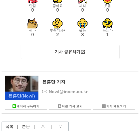
만점
좋아요
파티
웃음
0
0
0
0
씬나
후속기사+
울음
녹는다
0
2
3
1
기사 공유하기
윤홍만 기자
Nowl@inven.co.kr
윤홍만
(Nowl)
페이지 구독하기
다른 기사 보기
기사 제보하기
목록
|
본문
|
△
|
▽