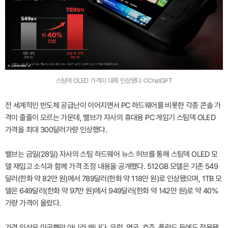
스팀덱 OLED 가격이 대폭 인상됐다 ©ChatGPT
전 세계적인 반도체 공급난이 이어지면서 PC 하드웨어를 비롯한 각종 콘솔 가
격이 줄줄이 오르는 가운데, 밸브가 자사의 휴대용 PC 게임기 스팀덱 OLED
가격을 최대 300달러가량 인상했다.
밸브는 금일(28일) 자사의 스팀 하드웨어 뉴스 허브를 통해 스팀덱 OLED 모
델 재입고 소식과 함께 가격 조정 내용을 공개했다. 512GB 모델은 기존 549
달러(한화 약 82만 원)에서 789달러(한화 약 118만 원)로 인상됐으며, 1TB 모
델은 649달러(한화 약 97만 원)에서 949달러(한화 약 142만 원)로 약 40%
가량 가격이 올랐다.
가격 인상은 미국뿐만 아니라 캐나다, 유럽, 영국, 호주, 폴란드 등에도 적용됐