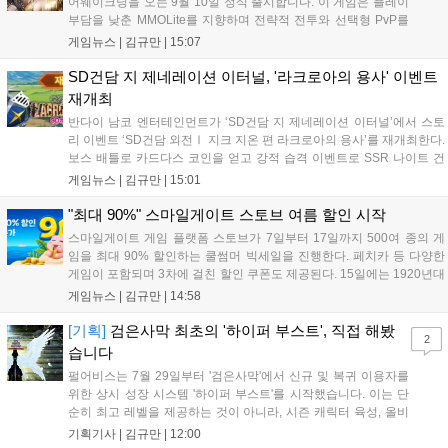
어웨이크닝을 오는 9월 10일 정식 출시합니다. 이 게임은 플레이
부담을 낮춘 MMOLite를 지향하며 전략적 전투와 선택형 PvP를
특징으로 합니다. 현재 공식 홈페이지와 앱 마켓에서 사전등록을
게임뉴스 |
김규만
|
15:07
진행 중이며 참여자에게는 초월 소환권 등 다양한 보상을 제공합
니다. 또한 카카오톡 채널 추가 시 주차별 스페셜 쿠폰과 한정 스
SD건담 지 제네레이션 이터널, '라크로아의 용사' 이벤트
킨, 경품 이벤트 등 풍성한 혜택을 마련해 이용자들의 기대를 모
재개최
으고 있습니다....
반다이 남코 엔터테인먼트가 ‘SD건담 지 제네레이션 이터널’에서 스토
리 이벤트 ‘SD건담 외전Ⅰ 지크 지온 편 라크로아의 용사’를 재개최한다.
보스 배틀로 카드다스 코인을 얻고 강적 습격 이벤트로 SSR 나이트 건
담을 획득할 수 있다. 로그인 보너스로 최대 다이아 3,000개를 지급하며,
게임뉴스 |
김규만
|
15:01
8월 31일까지 실물대 유니콘 건담 입상 피날레를 기념해 SSR 유닛을 전
원 증정한다. 또한 9월 30일까지 공식 유튜브에서 특별 프로그램을 시청
"최대 90%" 스마일게이트 스토브 여름 할인 시작
할 수 있다....
스마일게이트 게임 플랫폼 스토브가 7일부터 17일까지 500여 종의 게
임을 최대 90% 할인하는 쿨썸머 빅세일을 진행한다. 페치카 등 다양한
게임이 포함되며 3차에 걸친 할인 쿠폰도 제공된다. 15일에는 1920년대
경성 배경의 신작 그날의 신문이 출시되며, 15일부터 17일까지는 국내
게임뉴스 |
김규만
|
14:58
개발사 게임을 위한 시크릿 쿠폰도 추가 발행될 예정이다. 자세한 내용
은 공식 페이지에서 확인 가능하다....
[기획]
검은사막 최초의 '하이퍼 부스트', 직접 해봤
2
습니다
펄어비스는 7월 29일부터 '검은사막'에서 신규 및 복귀 이용자를
위한 상시 성장 시스템 '하이퍼 부스트'를 시작했습니다. 이는 단
순히 최고 레벨을 제공하는 것이 아니라, 시즌 캐릭터 육성, 올비
아 아카데미 수료, 아침의 나라 설화 진행 등 4단계 과정을 통해
기획기사 |
김규만
|
12:00
게임에 적응하며 공방합 750을 목표로 성장하는 구조입니다. 이