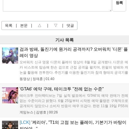
등록
목록
|
본문
|
△
|
▽
|
댓글
기사 목록
검과 방패, 돌진기에 원거리 공격까지? 오버워치 '디몬' 플
레이 영상
오버워치 신규 영웅 디몬의 플레이 영상이 8월 8일 공개됐다. 디몬은 메
카 비스트에 탑승해 한손 검으로 근접 공격을 펼치며, 왼팔의 방패와 캐
논을 활용해 전투한다. 추진기를 이용한 돌진기와 참격 형태의 궁극기를
보유했고, 메카 파괴 시 맨몸으로 기관총을 사용하는 특징이 있다. 디몬
동영상 |
정재훈
|
01:40
은 오는 8월 12일 시작되는 시즌4 부산의 영웅들 업데이트를 통해 정식
출시될 예정이다....
'GTA6' 예약 구매, 테이크투 "전례 없는 수준"
테이크투 인터랙티브는 7일 실적 발표에서 'GTA6'의 예약 판매가 전례
없는 수준이라고 밝혔다. 6월 25일부터 시작된 예약 물량은 구체적으로
공개되지 않았으나 소비자 반응이 매우 뜨겁다. 한편 11월 19일 PS5와
Xbox 시리즈 X|S로 정식 출시될 예정이며, 록스타 게임즈는 한국 시각
게임뉴스 |
김병호
|
00:26
28일 오전 4시 넷플릭스를 통해 장편 영상 'Grand Theft Auto VI: An
Extended Look'을 최초 공개할 계획이다....
[LCK]
'케리아', "T1의 고점 보는 플레이, 기본기가 바탕이
되어야..."