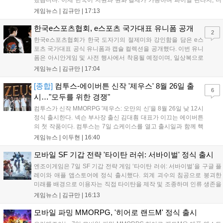
어 등 주요 게임의 피규어, 굿즈를 구매할 수 있습니다. 신상품이 순차적
게임뉴스 |
김규만
|
17:13
으로 추가될 예정이며 이용자는 사이트에서 국가를 한국으로 설정해 이
용 가능합니다....
한국e스포츠협회, e스포츠 국가대표 유니폼 공개
2
한국e스포츠협회가 한국 도자기의 절제미와 강인함을 담은 e스
포츠 국가대표 공식 유니폼과 캡슐 컬렉션을 공개했다. 이번 유니
폼은 아시안게임 및 사전 행사에서 착용될 예정이며, 일상복으로
구성된 컬렉션은 오는 8월 28일부터 골스튜디오 공식 홈페이지
게임뉴스 |
김규만
|
17:04
와 무신사, 오프라인 매장에서 판매된다. 다만 아시안게임 결선에
서는 대회 규정에 따라 별도의 유니폼을 착용할 계획이다....
[종합]
컴투스-에이버튼 신작 '제우스' 8월 26일 출
6
시…"모두를 위한 경쟁"
컴투스가 신작 MMORPG '제우스: 오만의 신'을 8월 26일 낮 12시
정식 출시한다. 넥슨 부사장 출신 김대훤 대표가 이끄는 에이버튼
의 첫 작품이다. 컴투스는 7일 쇼케이스를 열고 출시일과 함께 핵
심 콘텐츠, 유료화 정책, 운영 방향을 공개했다. 캐릭터명 선점은
게임뉴스 |
이두현
|
16:40
8월 13일 오후 8시 시작한다. '제우스: 오만의 신'은 최고신 제우스
의 오만으로 균열이...
모바일 SF 기갑 전략 '타이탄 러쉬: 서바이벌' 정식 출시
엔조이게임은 7일 SF 기갑 전략 게임 ‘타이탄 러쉬: 서바이벌’을 구글 플
레이와 애플 앱스토어에 정식 출시했다. 외계 괴수의 침공으로 붕괴한
미래를 배경으로 이용자는 직접 타이탄을 제작 및 조종하며 인류 생존을
위한 전투를 펼친다. 지휘관 모집, 피난처 운영, 연맹 협동 콘텐츠가 특징
게임뉴스 |
김규만
|
16:13
이며 출시를 기념해 접속 시 영웅 경험치와 다이아몬드 등 다양한 성장
지원 보상을 제공한다. 상세 내용은 공식 커뮤니티에서 확인 가능하다....
모바일 파밍 MMORPG, '히어로 랜드M' 정식 출시