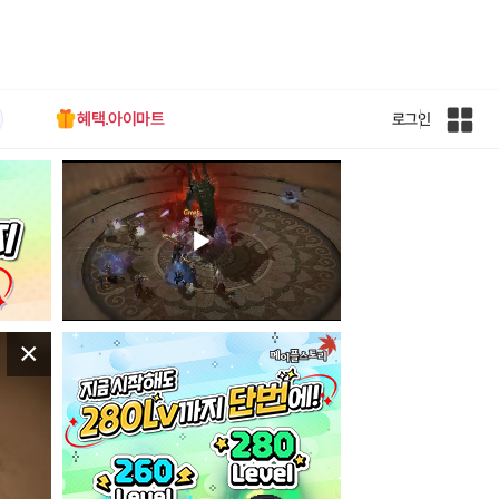
혜택.아이마트
로그인
인
벤
전
체
사
이
트
맵
×