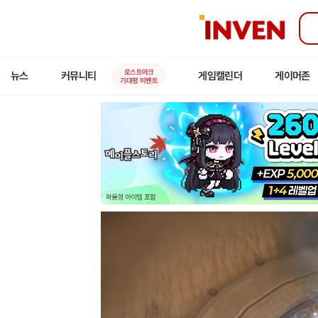
인
벤
로스트아크
뉴스
커뮤니티
게임캘린더
게이머존
기대평 이벤트