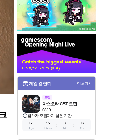
인
벤
배
너
게임 캘린더
더보기+
모집
아스오라 CBT 모집
08.19
니크
참가자 모집까지 남은 기간
12
15
38
05
Days
Hours
Min
Sec