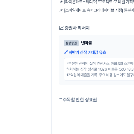
📌 [라이온하트스튜디오] '프로젝트 O' 레벨 기획
📌 [스마일게이트 슈퍼크리에이티브 지점] 일본어 
📈 증권사 리서치
넷마블
삼성증권
🔗 하반기 신작 기대감 유효
❝부진한 신작에 실적 컨센서스 하회:3월 스톤
하회하는 신작 성과로 1Q26 매출은 QoQ 18
13억원의 매출을 기록. 주요 비용 감소에도 불구하
™️ 주목할 만한 상표권