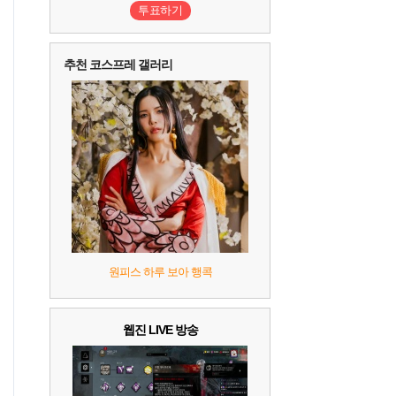
투표하기
10
레고 배트맨: 레거시 오브 더 다크 나이트
추천 코스프레 갤러리
원피스 하루 보아 행콕
웹진 LIVE 방송