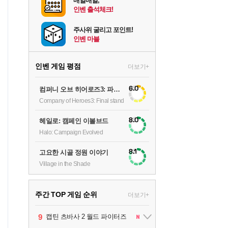
매일매일,
인벤 출석체크!
주사위 굴리고 포인트!
인벤 마블
인벤 게임 평점
더보기+
6.0
컴퍼니 오브 히어로즈3: 파이널 스탠드
Company of Heroes3: Final stand
8.0
헤일로: 캠페인 이볼브드
Halo: Campaign Evolved
8.1
고요한 시골 정원 이야기
Village in the Shade
주간 TOP 게임 순위
더보기+
1
2
3
4
5
6
7
8
9
팰월드
프로야구스피리츠2026
드래곤소드 : 어웨이크닝
블라인드 삼국
리듬 천국 미라클 스타즈
헤일로: 캠페인 이볼브드
캡틴 츠바사 2 월드 파이터즈
어쌔신 크리드: 블랙 플래그 리싱크드
그랑블루 판타지 리링크 - 엔드리스 라그나로크
1
2
2
1
1
2
2