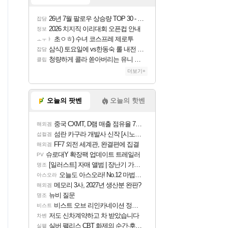
26년 7월 팔로우 상승량 TOP 30 - 월간 치지직
잡담
2026 치지직 이리대회 오픈컵 안내
정보
초ㅇㅎ) 수녀 코스프레 제로투
ㅗㅜㅑ
삼식) 토요일에 vs한동숙 롤 내전 예정
잡담
청량하게 콜라 쏟아버리는 유니 ㅋㅋㅋ
클립
더보기+
오늘의 팟벤
오늘의 핫벤
중국 CXMT, D램 매출 점유율 7%…글로벌 4위로 부상
해외겜
섬란 카구라 개발사 신작 [시노비 넥서스] 연내 출시 예정
섭컬겜
FF7 외전 세계관, 완결편에 집결
해외겜
슈로대Y 확장팩 업데이트 트레일러
PV
[일러스트] 자매 앨범 | 장난기 가득한 오후의 공원 (리메이크판)
명조
오늘도 아스오라! No.12 마법사 클랜: 신주쿠구
아스오라
메모리 3사, 2027년 생산분 완판?
해외겜
뉴비 질문
명조
비스트 오브 리인카네이션 정보/공략글 모음
비스트
저도 신차계약하고 차 받았습니다
차벤
실버 팰리스 CBT 화제의 순간·후기 모음
실팰