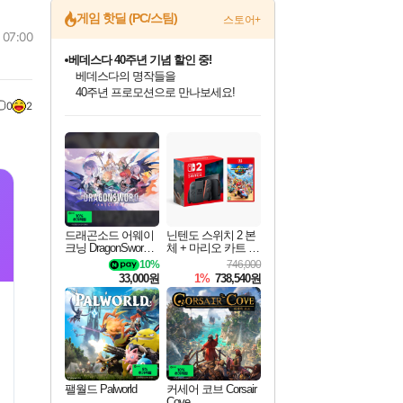
게임 핫딜 (PC/스팀)
스토어+
 07:00
베데스다 40주년 기념 할인 중!
베데스다의 명작들을
40주년 프로모션으로 만나보세요!
0
2
인벤게임즈 8월 특별 할인!
드래곤소드: 어웨이크닝 입점!
문명 7 특별 할인!
귀무자: 검의 길 예약 판매 중!
비스트 오브 리인카네이션 정식 출시!
커세어 코브 출시 기념 할인!
더 렐릭 퍼스트 가디언 정식 출시
마블 투혼 파이팅 소울즈 예약 판매 중!
캡콤 프렌차이즈 할인 진행 중!
캡콤 일부 상품 상시 할인
스타워즈 은하계 레이서
로블록스 기프트 카드 공식 입점
인기 퍼블리셔 모음!
스팀으로 만나는 드래곤소드!
조선&고려 DLC 출시 예정
10% 할인과
게임프릭 신작 IP
해적'섬'을 발전시키자!
설화x하드코어 액션!
마블 히어로 총 출동&화려한 격투!
몬헌, 바하 등 인기 IP를
몬헌 와일즈 & 드래곤즈 도그마2
인벤게임즈에서 10% 추가 적립
Robux를 가장 안전하고
최대 90% 할인가를 만나보세요!
네이버혜택과 함께 만나보세요!
50%할인&추가 적립까지!
이니&베니 혜택까지!
네이버 혜택가와 함께 예약하세요!
할인&네이버혜택으로 만나보세요!
네이버페이 혜택과 만나보세요!
네이버 포인트 혜택까지!
할인가에 만나보세요!
일부 에디션 상시 할인!
혜택으로 예약 판매 중
편안하게 충전하세요
드래곤소드 어웨이
닌텐도 스위치 2 본
크닝 DragonSword A
체 + 마리오 카트 월
wakening
드
10%
746,000
33,000원
1%
738,540원
팰월드 Palworld
커세어 코브 Corsair
Cove