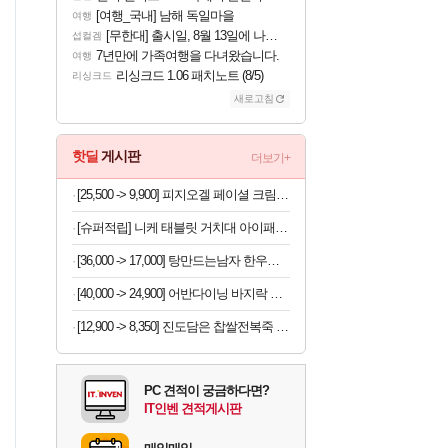
[여행_국내] 남해 독일마을
여행
[무한대] 출시일, 8월 13일에 나오나
섭컬겜
7년만에 가족여행을 다녀왔습니다.
여행
리싱크드 1.06 패치노트 (8/5)
리싱크드
새로고침
핫딜
게시판
더보기+
[25,500 -> 9,900] 피지오겔 페이셜 크림 75ml
[슈퍼적립] 니케 태블릿 거치대 아이패드 거치대 침대 갤럭시탭 패드 The Comfy
[36,000 -> 17,000] 탕만드는남자 한우나주곰탕 밀키트 1kg
[40,000 -> 24,900] 어반다이닝 바지락 술찜 파스타 밀키트 819g x 2개
[12,900 -> 8,350] 진도담은 찹쌀전복죽 밀키트 120g
PC 견적이 궁금하다면?
IT인벤 견적게시판