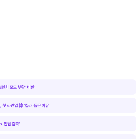
크런치 모드 부활" 비판
, 첫 라인업 韓 '킬라' 품은 이유
> 인원 감축'