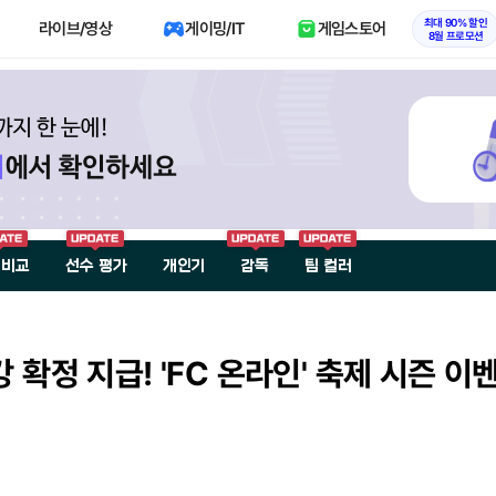
최대 90% 할인
라이브/영상
게이밍/IT
게임스토어
8월 프로모션
 비교
선수 평가
개인기
감독
팀 컬러
 확정 지급! 'FC 온라인' 축제 시즌 이