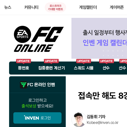
로스트아크
뉴스
커뮤니티
게임캘린더
게이머존
기대평 이벤트
등번호
집중훈련 계산기
스쿼드 시뮬
선수
선수
FC 온라인 인벤
접속만 해도 8강
로그인하고
출석보상
받으세요!
김동휘 기자
로그인
Kobee@inven.co.kr