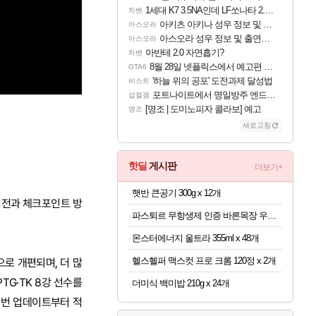
1세대 K7 3.5NA인데 LF쏘나타 2.0NA 기변하면 유류비 절약이 얼마나 될까요..?
차벤
아키츠 아키나 성우 정보 및 주요 필모
아스오라
아스오라 성우 정보 및 출연작 모음
아스오라
아반테 2.0 자연흡기?
차벤
8월 28일 넷플릭스에서 예고편 공개 예정
GTA6
'하늘 위의 공포' 도전과제 달성법
비스트
포트나이트에서 명일방주 엔드필드 [펠리카] 판매 예정
섭컬겜
[명조 | 도미노피자 콜라보] 예고
명조
새로고침
핫딜
게시판
더보기+
햇반 큰공기 300g x 12개
어전과 체크포인트 방
파스퇴르 무항생제 인증 바른목장 우유 125ml x 24개
몬스터에너지 울트라 355ml x 48개
헬스헬퍼 맥스컷 프로 크롬 120정 x 2개
으로 개편되며, 더 많
TG·TK 8강 선수를
더미식 백미밥 210g x 24개
이번 업데이트부터 적