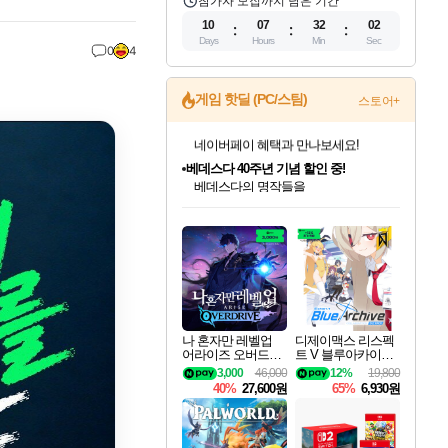
참가자 모집까지 남은 기간
10
07
32
00
Days
Hours
Min
Sec
0
4
게임 핫딜 (PC/스팀)
스토어+
베데스다 40주년 기념 할인 중!
베데스다의 명작들을
40주년 프로모션으로 만나보세요!
인벤게임즈 8월 특별 할인!
드래곤소드: 어웨이크닝 입점!
문명 7 특별 할인!
마블 투혼 파이팅 소울즈 정식출시!
귀무자: 검의 길 예약 판매 중!
비스트 오브 리인카네이션 정식 출시!
커세어 코브 출시 기념 할인!
더 렐릭 퍼스트 가디언 정식 출시
캡콤 프렌차이즈 할인 진행 중!
캡콤 일부 상품 상시 할인
스타워즈 은하계 레이서
로블록스 기프트 카드 공식 입점
인기 퍼블리셔 모음!
스팀으로 만나는 드래곤소드!
조선&고려 DLC 출시 예정
마블 히어로 총 출동&화려한 격투!
10% 할인과
게임프릭 신작 IP
해적'섬'을 발전시키자!
설화x하드코어 액션!
몬헌, 바하 등 인기 IP를
몬헌 와일즈 & 드래곤즈 도그마2
인벤게임즈에서 10% 추가 적립
Robux를 가장 안전하고
최대 90% 할인가를 만나보세요!
네이버혜택과 함께 만나보세요!
50%할인&추가 적립까지!
네이버 포인트 혜택까지!
이니&베니 혜택까지!
네이버 혜택가와 함께 예약하세요!
할인&네이버혜택으로 만나보세요!
네이버페이 혜택과 만나보세요!
할인가에 만나보세요!
일부 에디션 상시 할인!
혜택으로 예약 판매 중
편안하게 충전하세요
나 혼자만 레벨업
디제이맥스 리스펙
어라이즈 오버드라
트 V 블루아카이브
이브 Solo Leveling A
팩 DJMAX RESPE
3,000
46,000
12%
19,800
rise
CT V Blue Archive P
40%
27,600원
65%
6,930원
ack DLC