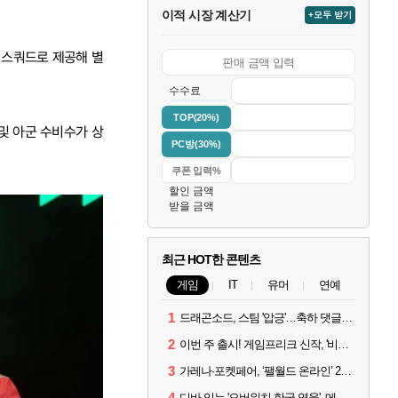
이적 시장 계산기
+모두 받기
 스쿼드로 제공해 별
수수료
TOP(20%)
및 아군 수비수가 상
PC방(30%)
할인 금액
받을 금액
최근 HOT한 콘텐츠
게임
IT
유머
연예
1
드래곤소드, 스팀 '압긍'…축하 댓글 달고 게임 코드 받자!
2
이번 주 출시! 게임프리크 신작, '비스트 오브 리인카네이션'
3
가레나·포켓페어, ‘팰월드 온라인’ 2026년 출시 예고
4
디바 잇는 '오버워치 한국 영웅', 메카 파일럿 디몬 나온다