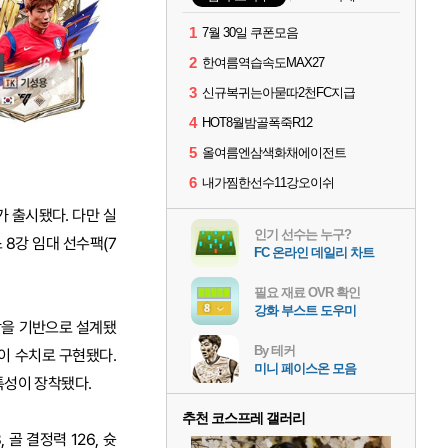
1
7월 30일 쿠폰모음
2
한여름역습속도MAX27
3
신규복귀는아묻따2천FC지급
4
HOT8월밤골폭죽R12
5
올여름엔삼색화채에이전트
6
내가찜한선수11강오이쉬
가 출시됐다. 다만 실
인기 선수는 누구?
스 8강 임대 선수팩(7
FC 온라인 데일리 차트
필요 재료 OVR 확인
강화 부스트 도우미
상을 기반으로 설계됐
By 테커
력이 수치로 구현됐다.
미니 페이스온 모음
특성이 장착됐다.
추천 코스프레 갤러리
골 결정력 126, 슛