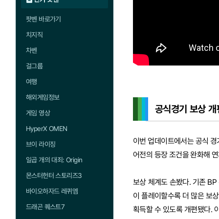
팟벤 바로가기
치지직
차벤
걸그룹
여행
해외게임정보
공식경기 보상 개
게임 영상
HyperX OMEN
이번 업데이트에서는 공식 경
브이 라이징
어전의 등장 조건을 완화해 
일곱 개의 대죄: Origin
몬스터헌터 스토리즈3
보상 체계도 손봤다. 기존 BP
바이오하자드 레퀴엠
이 플레이할수록 더 많은 보상을
드래곤 퀘스트7
획득할 수 있도록 개편됐다. 