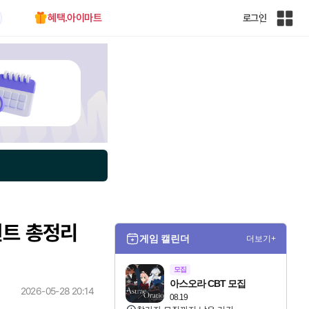
혜택.아이마트
로그인
인
벤
전
체
사
이
트
맵
벤트 총정리
게임 캘린더
더보기+
모집
아스오라 CBT 모집
2026-05-28 20:14
08.19