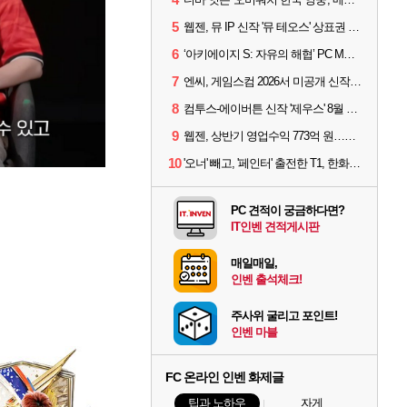
5
웹젠, 뮤 IP 신작 '뮤 테오스' 상표권 출원
6
‘아키에이지 S: 자유의 해협’ PC MMORPG로 개발한다
7
엔씨, 게임스컴 2026서 미공개 신작 최초 공개
8
컴투스-에이버튼 신작 '제우스' 8월 26일 출시…"모두를 위한 경쟁"
9
웹젠, 상반기 영업수익 773억 원…순이익 89% 증가
10
'오너' 빼고, '페인터' 출전한 T1, 한화생명에 패배
PC 견적이 궁금하다면?
IT인벤 견적게시판
매일매일,
인벤 출석체크!
주사위 굴리고 포인트!
인벤 마블
FC 온라인 인벤 화제글
팁과 노하우
자게