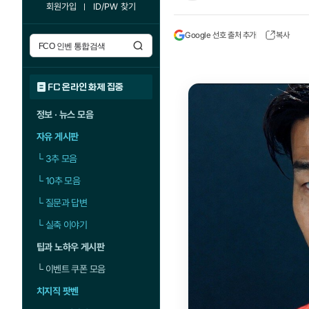
회원가입
ID/PW 찾기
Google 선호 출처 추가
복사
FC 온라인 화제 집중
정보 · 뉴스 모음
자유 게시판
└
3추 모음
└
10추 모음
└
질문과 답변
└
실축 이야기
팁과 노하우 게시판
└
이벤트 쿠폰 모음
치지직 팟벤