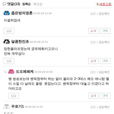
댓글
(13)
등록순
|
최신순
새로고침
좁은방의영혼
26-05-28 21:39
신고
|
공감 확인
이걸뒤집네
답글
0
0
달콤한칸초
26-05-28 21:51
신고
|
공감 확인
망한올라프였는데 궁유체화키고오니
진짜 개무섭다
답글
0
0
도오페페케
26-05-29 02:50
신고
|
공감 확인
뱅 방송보는데 밴픽창부터 하는 말이 올라프 2~3데스 해도 애니랑 멜
이 스킬 다 날려도 올랖 못잡는다고. 밴픽창부터 대놓고 이겼다고 하
더라고요
답글
0
0
우로기1
26-05-28 21:52
신고
|
공감 확인
ㄷㄷㄷ