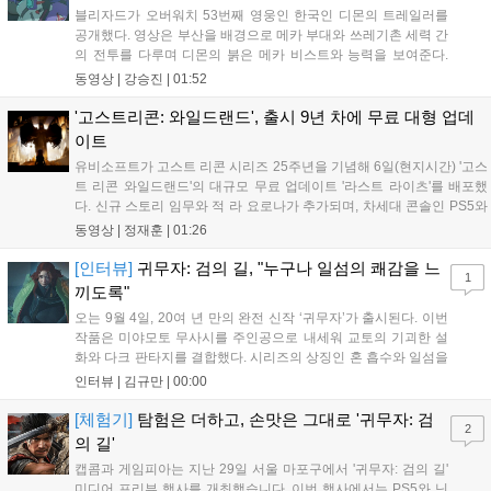
블리자드가 오버워치 53번째 영웅인 한국인 디몬의 트레일러를
공개했다. 영상은 부산을 배경으로 메카 부대와 쓰레기촌 세력 간
의 전투를 다루며 디몬의 붉은 메카 비스트와 능력을 보여준다.
블리자드는 7일 게임플레이 영상 공개를 시작으로 10일 시즌4 트
동영상 |
강승진
|
01:52
레일러를 선보이며, 11일 시작되는 시즌4를 통해 디몬을 정식 출
시할 예정이다. 향후 메카 부대와 탈론의 대립이 본격화될 전망이
'고스트리콘: 와일드랜드', 출시 9년 차에 무료 대형 업데
다....
이트
유비소프트가 고스트 리콘 시리즈 25주년을 기념해 6일(현지시간) '고스
트 리콘 와일드랜드'의 대규모 무료 업데이트 '라스트 라이츠'를 배포했
다. 신규 스토리 임무와 적 라 요로나가 추가되며, 차세대 콘솔인 PS5와
Xbox Series X|S에서 4K 60FPS를 지원한다. 또한 편의성 개선과 함께
동영상 |
정재훈
|
01:26
과거 콘텐츠가 복원되어 기존 및 신규 이용자 모두에게 새로운 즐길 거
리를 제공한다....
[인터뷰]
귀무자: 검의 길, "누구나 일섬의 쾌감을 느
1
끼도록"
오는 9월 4일, 20여 년 만의 완전 신작 ‘귀무자’가 출시된다. 이번
작품은 미야모토 무사시를 주인공으로 내세워 교토의 기괴한 설
화와 다크 판타지를 결합했다. 시리즈의 상징인 혼 흡수와 일섬을
계승하면서도, 현대적인 검극 액션과 '무너뜨리기 일섬'을 더해 전
인터뷰 |
김규만
|
00:00
투의 깊이를 더했다. 개발진은 정해진 공략법 대신 플레이어의 선
택에 따른 사무라이 액션을 구현하고자 했으며, 실제 검술 전문가
[체험기]
탐험은 더하고, 손맛은 그대로 '귀무자: 검
2
의 모션 캡처를 통해 리얼리티를 극대화했다. 세계관을 새롭게 재
의 길'
구성한 이번 신작은 기존 시리즈와 설정은 다르지만, 특유의 통쾌
캡콤과 게임피아는 지난 29일 서울 마포구에서 '귀무자: 검의 길'
한 손맛과 다크 판타지 분위기를 충실히 담아내어 시리즈 팬과 신
미디어 프리뷰 행사를 개최했습니다. 이번 행사에서는 PS5와 닌