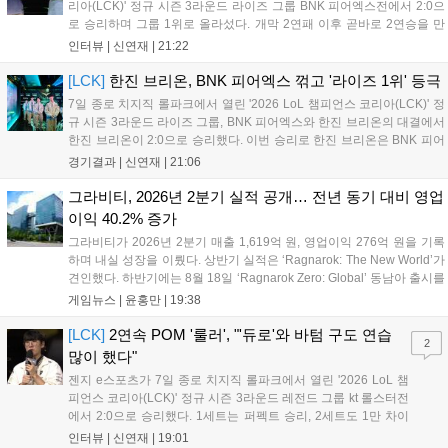
리아(LCK)' 정규 시즌 3라운드 라이즈 그룹 BNK 피어엑스전에서 2:0으
로 승리하며 그룹 1위로 올라섰다. 개막 2연패 이후 곧바로 2연승을 만
들어내면서 이어질 4라운드에 대한 기대감을 올렸다. 다음은 이날 데뷔
인터뷰 |
신연재
|
21:22
첫 POM을 수상한 '남궁' 남궁성훈의 POM 인터뷰 전문이다....
[LCK]
한진 브리온, BNK 피어엑스 꺾고 '라이즈 1위' 등극
7일 종로 치지직 롤파크에서 열린 '2026 LoL 챔피언스 코리아(LCK)' 정
규 시즌 3라운드 라이즈 그룹, BNK 피어엑스와 한진 브리온의 대결에서
한진 브리온이 2:0으로 승리했다. 이번 승리로 한진 브리온은 BNK 피어
엑스를 제치고 라이즈 그룹 1위로 올라섰다. 1세트, 한진 브리온이 '로머'
경기결과 |
신연재
|
21:06
조우진의 로크를 중심으로 게임을 유리하게 풀어갔다. '...
그라비티, 2026년 2분기 실적 공개… 전년 동기 대비 영업
이익 40.2% 증가
그라비티가 2026년 2분기 매출 1,619억 원, 영업이익 276억 원을 기록
하며 내실 성장을 이뤘다. 상반기 실적은 ‘Ragnarok: The New World’가
견인했다. 하반기에는 8월 18일 ‘Ragnarok Zero: Global’ 동남아 출시를
시작으로 9월 3일 ‘달려라 헤베레케 EX’, 9월 22일 ‘갈바테인’ 등 다양한
게임뉴스 |
윤홍만
|
19:38
신작을 선보인다. 4분기에는 ‘쟈레코 아케이드 콜렉션’과 ‘라이트 오디세
이’ 출시가 예정돼 있으며, 2027년에는 ‘Ragnarok 3’ 등 대작을 글로벌
[LCK]
2연속 POM '룰러', "'듀로'와 바텀 구도 연습
2
출시할 계획이다. 그라비티는 조인트벤처 설립과 라그나로크 에코 시스
많이 했다"
템 구축을 통해 신성장 동력을 확보할 방침이다....
젠지 e스포츠가 7일 종로 치지직 롤파크에서 열린 '2026 LoL 챔
피언스 코리아(LCK)' 정규 시즌 3라운드 레전드 그룹 kt 롤스터전
에서 2:0으로 승리했다. 1세트는 퍼펙트 승리, 2세트도 1만 차이
를 벌리며 25분 만에 승리하면서 말 그대로 압도적인 경기력을 선
인터뷰 |
신연재
|
19:01