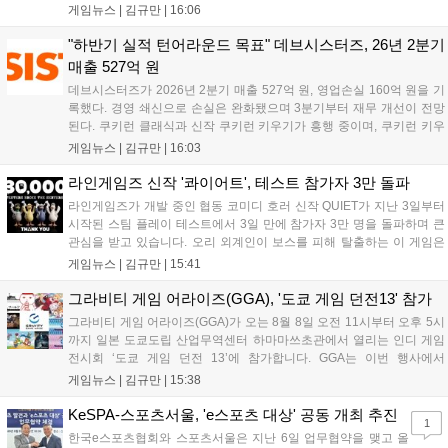
무기 스킬을 활용한 전략적 전투와 길드전 등 다양한 콘텐츠를 제공한
게임뉴스 |
김규만
|
16:06
다. 정식 출시를 기념해 사전예약자 50만 명 달성 보상을 포함한 다양한
혜택을 지급하며, 상세 내용은 공식 라운지에서 확인할 수 있다. 이용자
"하반기 실적 턴어라운드 목표" 데브시스터즈, 26년 2분기
는 게임 접속 및 주요 콘텐츠 플레이를 통해 성장을 지원받을 수 있다....
매출 527억 원
데브시스터즈가 2026년 2분기 매출 527억 원, 영업손실 160억 원을 기
록했다. 경영 쇄신으로 손실은 완화됐으며 3분기부터 재무 개선이 전망
된다. 쿠키런 클래식과 신작 쿠키런 키우기가 흥행 중이며, 쿠키런 키우
기는 13일 첫 업데이트를 시작으로 2주 간격의 콘텐츠를 제공한다. 또한
게임뉴스 |
김규만
|
16:03
9월 미국 로블록스 개발자 컨퍼런스에 참여해 IP 생태계를 확장할 계획
이다. 회사는 비용 효율화와 신작 흥행을 통해 하반기 실적 턴어라운드
라인게임즈 신작 '콰이어트', 테스트 참가자 3만 돌파
를 이끌 방침이다....
라인게임즈가 개발 중인 협동 코미디 호러 신작 QUIET가 지난 3일부터
시작된 스팀 플레이 테스트에서 3일 만에 참가자 3만 명을 돌파하며 큰
관심을 받고 있습니다. 오리 외계인이 보스를 피해 탈출하는 이 게임은
최대 4인 협동을 지원하며, 소음 관리와 물리 법칙을 활용한 전략적 플레
게임뉴스 |
김규만
|
15:41
이가 핵심입니다. 라인게임즈는 수집된 이용자 피드백을 반영해 게임성
을 개선 중이며, 상세 정보는 스팀 페이지에서 확인 가능합니다....
그라비티 게임 어라이즈(GGA), '도쿄 게임 던전13' 참가
그라비티 게임 어라이즈(GGA)가 오는 8월 8일 오전 11시부터 오후 5시
까지 일본 도쿄도립 산업무역센터 하마마쓰초관에서 열리는 인디 게임
전시회 ‘도쿄 게임 던전 13’에 참가합니다. GGA는 이번 행사에서
‘JALECO ARCADE COLLECTION’ 시리즈의 미공개 작품 12종을 최초
게임뉴스 |
김규만
|
15:38
공개하며, ‘다함께 쿠키요미. 월드 한국 Ver.’ 등 다양한 인디 게임을 선보
입니다. 시연 참여 관람객에게는 선착순으로 특별 굿즈를 증정하며, 인
KeSPA-스포츠서울, 'e스포츠 대상' 공동 개최 추진
1
디 게임 생태계 활성화와 신규 타이틀 반응 확인을 목표로 합니다....
한국e스포츠협회와 스포츠서울은 지난 6일 업무협약을 맺고 올