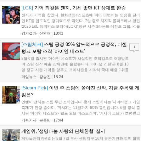
보였다. '룰러' 박재혁은 1세트 코그모, 2세트 이즈리얼로 맹활약
하며 POM에 선정됐...
[LCK]
기억 되찾은 젠지, 기세 좋던 KT 상대로 완승
젠지가 기억을 찾았다. 한화생명e스포츠에 이어 이번에는 연승을 달리
던 KT를 압도적인 경기력으로 꺾었다. 7일 종로 치지직 롤파크에서 열린
'2026 LoL 챔피언스 코리아(LCK)' 정규 시즌 3라운드 레전드 그룹, kt 롤
스터와 젠지 e스포츠의 대결에서 젠지가 압승을 거뒀다. 개막주까지만
경기결과 |
신연재
|
18:43
해도 급격하게 흔들리던 젠지였지만, 기억을 되찾기라도 한 듯 1,...
[스팀체크]
스팀 긍정 99% 압도적으로 긍정적, 디젤
1
펑크 포탑 조작 '아이언 네스트'
8월 6일 출시된 '아이언 네스트'가 사실적인 조작감으로 호평받으
며 스팀 신작 매출 상위권에 올랐습니다. '이터널 리턴'은 8월 13
일 정규 시즌 개막을 앞두고 프리시즌을 시작해 국내 매출 1위를
기록했습니다. 25주년을 맞은 '고스트 리콘' 시리즈는 8월 6일 쇼
게임뉴스 |
강승진
|
18:24
케이스와 함께 대규모 할인을 진행하며 순위가 급상승했고, 신작
'마블 투혼: 파이팅 소울즈'와 레트로 수리 시뮬레이션 '리스토
[Steam Pick]
이번 주 스팀에 쏟아진 신작, 지금 주목할 게
리'도 스팀에 정식 출시되었습니다....
임은?
인벤이 전하는 스팀 주간 소식입니다. 현재 스팀에서는 '사이버펑크 게임
축제'가 진행 중이며, '위쳐3'는 11일까지 80% 할인합니다. 6일 정식 출
시된 '아이언 네스트'와 '필드 오브 미스트리아', '커세어 코브'가 호평받고
있습니다. 한편, 7일 출시된 '마블 투혼'은 태그 시스템에 대한 호불호가
기획기사 |
윤홍만
|
17:44
갈리며 복합적 평가를 기록 중입니다. 유비소프트의 '고스트리콘: 와일드
랜드'는 7년 만의 대규모 업데이트 '라스트 라이츠'와 함께 95% 할인 중
게임위, '생명나눔 사랑의 단체헌혈' 실시
입니다....
게임물관리위원회는 8월 7일 부산 센텀지구 16개 유관기관과 함께 혈액