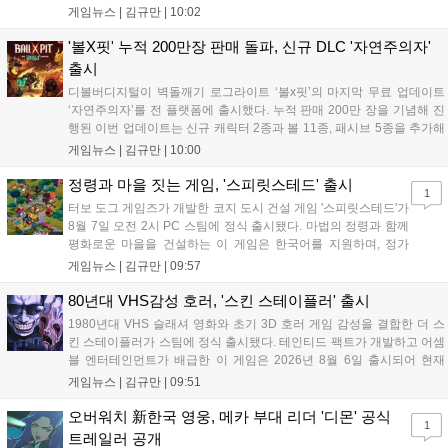
터 14일까지 럭키 엘피 이벤트로 론을, 13일부터 26일까지 트로피칼 아
게임뉴스 |
김규만
|
10:02
일랜드 이벤트로 펫 블레이즈와 팝시를 선보일 예정이다. 이번 업데이트
로 전략적 전투의 재미가 더욱 강화될 것으로 기대된다....
'볼X핏' 누적 200만장 판매 돌파, 신규 DLC '자연주의자'
출시
디볼버디지털이 벽돌깨기 로그라이트 ‘볼x핏’의 마지막 무료 업데이트
‘자연주의자’를 전 플랫폼에 출시했다. 누적 판매 200만 장을 기념해 진
행된 이번 업데이트는 신규 캐릭터 2종과 볼 11종, 패시브 5종을 추가해
전략적 재미를 높였다. 게임은 PC와 콘솔, 모바일에서 한글판으로 즐길
게임뉴스 |
김규만
|
10:00
수 있으며, 개발사는 조만간 게임과 관련한 새로운 소식을 전할 예정이
라고 밝혀 향후 행보에 기대감을 모으고 있다. 상세 정보는 공식 홈페이
정령과 마을 짓는 게임, '스피릿스테드' 출시
1
지에서 확인 가능하다....
터보 도그 게임즈가 개발한 코지 도시 건설 게임 '스피릿스테드'가
8월 7일 오전 2시 PC 스팀에 정식 출시됐다. 마법의 정령과 함께
평화로운 마을을 건설하는 이 게임은 한국어를 지원하며, 정가
10,700원에서 10% 할인된 9,630원에 판매된다. 플레이어는 어
게임뉴스 |
김규만
|
09:57
드벤처 모드와 크리에이티브 모드를 통해 자유롭게 마을을 꾸미
고 정령을 활용해 공동체를 성장시킬 수 있다. 따뜻한 손그림 그
80년대 VHS감성 호러, '스킨 스테이플러' 출시
래픽이 특징이며, 부담 없이 즐길 수 있는 힐링 게임으로 기대를
1980년대 VHS 슬래셔 영화와 초기 3D 호러 게임 감성을 결합한 더 스
모으고 있다....
킨 스테이플러가 스팀에 정식 출시됐다. 테인티드 팩트가 개발하고 어셈
블 엔터테인먼트가 배급한 이 게임은 2026년 8월 6일 출시되어 현재
15,000원에 판매 중이다. 캐리언 시티를 배경으로 연쇄살인 사건을 추적
게임뉴스 |
김규만
|
09:51
하는 두 형사의 이야기를 다루며, 거친 복고풍 그래픽과 블랙 코미디를
통해 밀도 높은 공포를 선사한다....
오버워치 新한국 영웅, 메카 부대 리더 '디몬' 공식
1
트레일러 공개