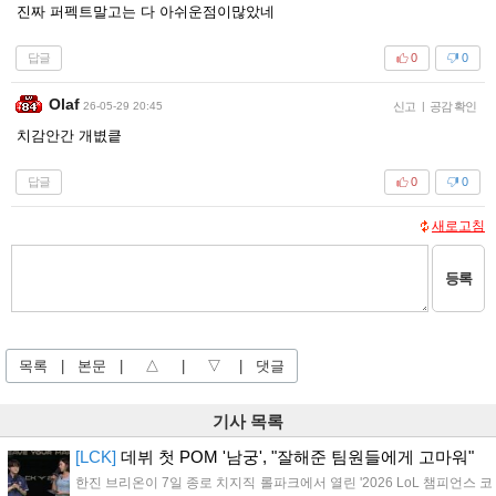
진짜 퍼펙트말고는 다 아쉬운점이많았네
답글
0
0
Olaf
26-05-29 20:45
신고
|
공감 확인
치감안간 개볎킅
답글
0
0
새로고침
등록
목록
|
본문
|
△
|
▽
|
댓글
기사 목록
[LCK]
데뷔 첫 POM '남궁', "잘해준 팀원들에게 고마워"
한진 브리온이 7일 종로 치지직 롤파크에서 열린 '2026 LoL 챔피언스 코