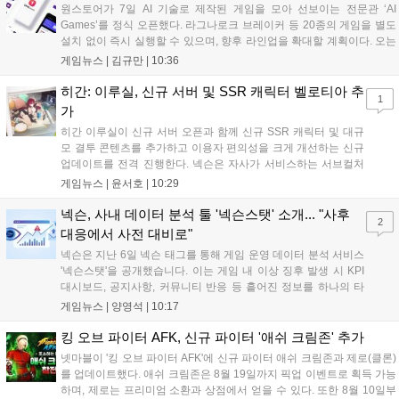
원스토어가 7일 AI 기술로 제작된 게임을 모아 선보이는 전문관 ‘AI
Games’를 정식 오픈했다. 라그나로크 브레이커 등 20종의 게임을 별도
설치 없이 즉시 실행할 수 있으며, 향후 라인업을 확대할 계획이다. 오는
11일부터는 게임 실행 시 할인 쿠폰을 지급하는 오픈 기념 이벤트도 진
게임뉴스 |
김규만
|
10:36
행된다. 이번 서비스는 누구나 AI를 활용해 게임을 제작하고 유통할 수
있는 환경을 조성해 창작자와 이용자 모두에게 새로운 경험을 제공할 것
히간: 이루실, 신규 서버 및 SSR 캐릭터 벨로티아 추
1
으로 기대된다....
가
히간 이루실이 신규 서버 오픈과 함께 신규 SSR 캐릭터 및 대규
모 결투 콘텐츠를 추가하고 이용자 편의성을 크게 개선하는 신규
업데이트를 전격 진행한다. 넥슨은 자사가 서비스하는 서브컬처
게임 히간 이루실에 신규 서버 'world3'을 개설하고 신규 캐릭터
게임뉴스 |
윤서호
|
10:29
및 이벤트 스토리를 포함한 대규모 콘텐츠 업데이트를 적용했다.
이번 업데이트를 통해 어둠 속 서큐버스...
넥슨, 사내 데이터 분석 툴 '넥슨스탯' 소개... "사후
2
대응에서 사전 대비로"
넥슨은 지난 6일 넥슨 태그를 통해 게임 운영 데이터 분석 서비스
'넥슨스탯'을 공개했습니다. 이는 게임 내 이상 징후 발생 시 KPI
대시보드, 공지사항, 커뮤니티 반응 등 흩어진 정보를 하나의 타
임라인에 연결해 원인을 빠르게 파악하도록 돕는 관제 허브입니
게임뉴스 |
양영석
|
10:17
다. 현재 25개 이상의 프로젝트에 도입된 이 서비스는 사후 대응
중심의 운영 방식을 사전 대비 체계로 전환하며 데이터 기반의 효
킹 오브 파이터 AFK, 신규 파이터 '애쉬 크림존' 추가
율적인 의사결정을 지원하고 있습니다....
넷마블이 '킹 오브 파이터 AFK'에 신규 파이터 애쉬 크림존과 제로(클론)
를 업데이트했다. 애쉬 크림존은 8월 19일까지 픽업 이벤트로 획득 가능
하며, 제로는 프리미엄 소환과 상점에서 얻을 수 있다. 또한 8월 10일부