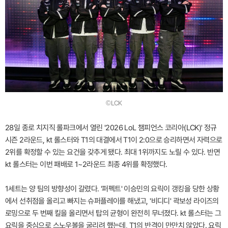
©LCK
28일 종로 치지직 롤파크에서 열린 '2026 LoL 챔피언스 코리아(LCK)' 정규
시즌 2라운드, kt 롤스터와 T1의 대결에서 T1이 2:0으로 승리하면서 자력으로
2위를 확정할 수 있는 요건을 갖추게 됐다. 최대 1위까지도 노릴 수 있다. 반면
kt 롤스터는 이번 패배로 1~2라운드 최종 4위를 확정했다.
1세트는 양 팀의 방향성이 갈렸다. '퍼펙트' 이승민의 요릭이 갱킹을 당한 상황
에서 선취점을 올리고 빠지는 슈퍼플레이를 해냈고, '비디디' 곽보성 라이즈의
로밍으로 두 번째 킬을 올리면서 탑의 균형이 완전히 무너졌다. kt 롤스터는 그
요릭을 중심으로 스노우볼을 굴리려 했는데, T1의 반격이 만만치 않았다. 요릭