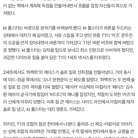
이 없는 쪽에서 계속해 득점을 만들어내면서 흐름을 점점 자신들의 쪽으로 가
져왔다.
kt 롤스터는 바론으로 분위기를 바꿔보려 했다. kt 롤스터가 바론을 두드리는
상태에서 대치가 꽤 길어졌고, 서로 스킬을 주고 받던 와중 T1이 '커즈' 문우찬
의 오공을 먼저 잡아내면서 바론까지 가져갔다. T1은 바론 버프와 함께 바텀으
로 향했다. kt 롤스터는 요릭을 탑으로 보내고 최소 인원으로 수비하려 했지만,
과감한 다이브로 킬을 쓸어 담은 T1이 1세트 넥서스를 터트렸다.
2세트에서도 '퍼펙트'의 제이스가 솔로 킬로 선취점을 만들어냈다. 거의 동시
에 미드-정글 쪽에서도 '오너' 문현준의 신 짜오를 잘랐다. '퍼펙트'는 두 번째 솔
로 킬로 탑 간의 격차를 더욱 벌렸다. '페이커' 이상혁의 아칼리가 '페이즈' 김수
환 애쉬의 궁극기에 힘입어 '비디디'의 애니를 잡았지만, 적절히 도착한 '커즈'의
리 신에게 마무리 당했다. 이후 잘 큰 제이스는 사이드 라인에서 아칼리를 재차
솔로 킬 냈고, kt 롤스터는 대지 영혼도 가져갔다.
하지만, T1의 조합의 힘은 한타에서 나왔다. 올라프-신 짜오-아칼리로 이어지
는 상체 조합의 파괴력은 기대할 만했고, 수적 열세의 한타에서 동수 교환을 만