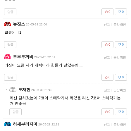
답글
0
0
뉴진스
26-05-28 22:00
신고
|
공감 확인
밸류의 T1
답글
0
0
두부두꺼비
26-05-28 22:01
신고
|
공감 확인
리신이 요즘 사기 캐릭이라 힘들거 같았는뎅....
답글
0
0
도재현
26-05-30 21:49
신고
|
공감 확인
리신 갈하갔는데 2코어 스테락가서 썩었음 리신 2코어 스테락가는
거 안좋음
답글
0
0
허세부리지마
26-05-28 22:31
신고
|
공감 확인