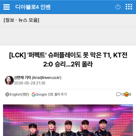
디아블로4
인벤
[정보 · 뉴스 모음]
[LCK]
'퍼펙트' 슈퍼플레이도 못 막은 T1, KT전
2:0 승리...2위 올라
신연재 기자
(
Arra@inven.co.kr
)
2026-05-28 21:35
English(영문)
Google 선호 출처 추가
13
8