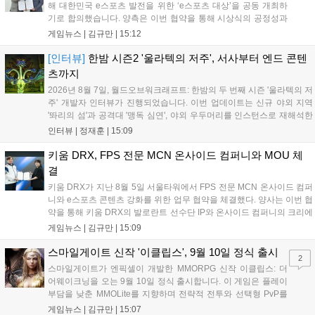
해 대한민국 e스포츠 발전을 위한 ‘e스포츠 대상’을 공동 개최하
기로 합의했습니다. 양측은 이번 협약을 통해 시상식의 공정성과
전문성을 강화하고 MZ세대를 겨냥한 미디어 영향력을 확대해 e
게임뉴스 |
김규만
|
15:12
스포츠 전 종목을 아우르는 대표 연례 행사로 육성할 계획입니다.
김영만 회장은 10년 만에 재추진되는 이번 시상식이 e스포츠의
[인터뷰]
한밤 시즌2 '울라텍의 저주', 서사부터 엔드 콘텐
성과와 가치를 널리 알리는 권위 있는 행사가 되도록 노력하겠다
츠까지
고 밝혔습니다....
2026년 8월 7일, 월드오브워크래프트: 한밤의 두 번째 시즌 '울라텍의 저
주' 개발자 인터뷰가 진행되었습니다. 이번 업데이트는 신규 야외 지역
'똬리의 섬'과 공격대 '맹독 심연', 야외 우두머리를 인스턴스로 재해석한
'소굴'을 포함합니다. 개발진은 하우징 시스템 개선 및 신화+ 던전 로테이
인터뷰 |
정재훈
|
15:09
션, 공격대 보상 강화 등을 예고하며, 한국 팬들의 열정적인 성원에 감사
를 표했습니다....
키움 DRX, FPS 전문 MCN 온사이드 컴퍼니와 MOU 체
결
키움 DRX가 지난 8월 5일 서울타워에서 FPS 전문 MCN 온사이드 컴퍼
니와 e스포츠 콘텐츠 강화를 위한 업무 협약을 체결했다. 양사는 이번 협
약을 통해 키움 DRX의 발로란트 선수단 IP와 온사이드 컴퍼니의 크리에
이터 네트워크를 결합하여 정규 및 특별 콘텐츠를 공동 기획한다. 또한
게임뉴스 |
김규만
|
15:09
디지털 콘텐츠 제작을 넘어 팬들이 직접 참여하는 오프라인 행사 등 온·
오프라인 연계 프로그램을 순차적으로 선보이며 e스포츠 생태계 확장에
스마일게이트 신작 '이클립스', 9월 10일 정식 출시
2
나설 계획이다....
스마일게이트가 엔픽셀이 개발한 MMORPG 신작 이클립스: 더
어웨이크닝을 오는 9월 10일 정식 출시합니다. 이 게임은 플레이
부담을 낮춘 MMOLite를 지향하며 전략적 전투와 선택형 PvP를
특징으로 합니다. 현재 공식 홈페이지와 앱 마켓에서 사전등록을
게임뉴스 |
김규만
|
15:07