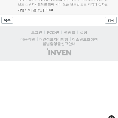
규 이용자 모두에게 새로운 재미를 선사할 예정이다....
텐도 스위치2 빌드를 통해 세미 오픈 월드인 교토 지역과 강화된
액션 시스템을 공개했습니다. 주인공 미야모토 무사시가 오니를
게임소개 |
김규만
|
00:00
정화하는 과정을 담았으며, 패링과 혼 흡수 등 전략적 전투 요소
가 특징입니다. 정식 출시를 앞두고 탄탄한 게임성을 선보여 기대
목록
검색
감을 높였습니다....
로그인
PC화면
퀵링크
설정
청소년보호정책
이용약관
개인정보처리방침
불법촬영물신고안내
(주)
인
벤