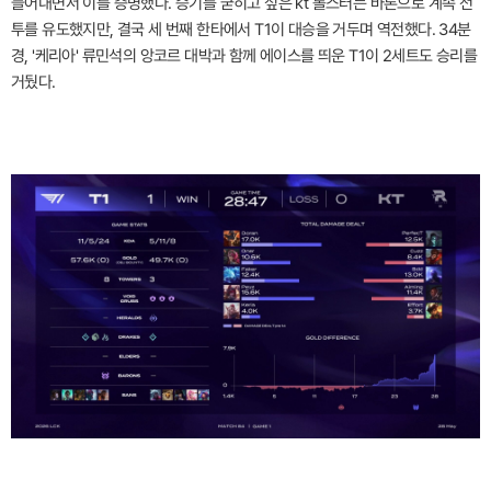
들어내면서 이를 증명했다. 승기를 굳히고 싶은 kt 롤스터는 바론으로 계속 전
투를 유도했지만, 결국 세 번째 한타에서 T1이 대승을 거두며 역전했다. 34분
경, '케리아' 류민석의 앙코르 대박과 함께 에이스를 띄운 T1이 2세트도 승리를
거뒀다.