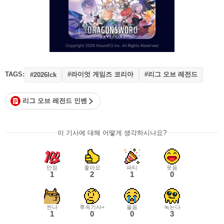
TAGS:
#라이엇 게임즈 코리아
#리그 오브 레전드
#2026lck
리그 오브 레전드 인벤
이 기사에 대해 어떻게 생각하시나요?
만점
좋아요
파티
웃음
1
2
1
0
씬나
후속기사+
울음
녹는다
1
0
0
3