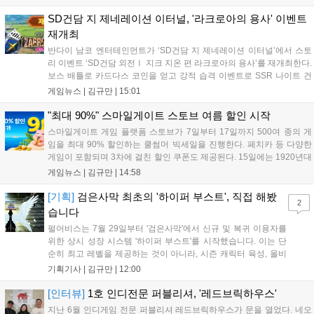
진행 중이며 참여자에게는 초월 소환권 등 다양한 보상을 제공합
니다. 또한 카카오톡 채널 추가 시 주차별 스페셜 쿠폰과 한정 스
SD건담 지 제네레이션 이터널, '라크로아의 용사' 이벤트
킨, 경품 이벤트 등 풍성한 혜택을 마련해 이용자들의 기대를 모
재개최
으고 있습니다....
반다이 남코 엔터테인먼트가 ‘SD건담 지 제네레이션 이터널’에서 스토
리 이벤트 ‘SD건담 외전Ⅰ 지크 지온 편 라크로아의 용사’를 재개최한다.
보스 배틀로 카드다스 코인을 얻고 강적 습격 이벤트로 SSR 나이트 건
담을 획득할 수 있다. 로그인 보너스로 최대 다이아 3,000개를 지급하며,
게임뉴스 |
김규만
|
15:01
8월 31일까지 실물대 유니콘 건담 입상 피날레를 기념해 SSR 유닛을 전
원 증정한다. 또한 9월 30일까지 공식 유튜브에서 특별 프로그램을 시청
"최대 90%" 스마일게이트 스토브 여름 할인 시작
할 수 있다....
스마일게이트 게임 플랫폼 스토브가 7일부터 17일까지 500여 종의 게
임을 최대 90% 할인하는 쿨썸머 빅세일을 진행한다. 페치카 등 다양한
게임이 포함되며 3차에 걸친 할인 쿠폰도 제공된다. 15일에는 1920년대
경성 배경의 신작 그날의 신문이 출시되며, 15일부터 17일까지는 국내
게임뉴스 |
김규만
|
14:58
개발사 게임을 위한 시크릿 쿠폰도 추가 발행될 예정이다. 자세한 내용
은 공식 페이지에서 확인 가능하다....
[기획]
검은사막 최초의 '하이퍼 부스트', 직접 해봤
2
습니다
펄어비스는 7월 29일부터 '검은사막'에서 신규 및 복귀 이용자를
위한 상시 성장 시스템 '하이퍼 부스트'를 시작했습니다. 이는 단
순히 최고 레벨을 제공하는 것이 아니라, 시즌 캐릭터 육성, 올비
아 아카데미 수료, 아침의 나라 설화 진행 등 4단계 과정을 통해
기획기사 |
김규만
|
12:00
게임에 적응하며 공방합 750을 목표로 성장하는 구조입니다. 이
용자는 과제를 완수하며 동(V) 투발라 장비와 검은별 무기, 카라
[인터뷰]
1호 인디전문 퍼블리셔, '레드브릭하우스'
자드 장신구 등을 획득해 주요 콘텐츠에 진입할 수 있습니다....
지난 6월 인디게임 전문 퍼블리셔 레드브릭하우스가 문을 열었다. 네오