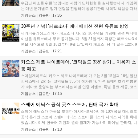
수급난 해소를 위한 '생명나눔 사랑의 단체헌혈'을 실시했습니다. 게임위
는 매년 분기별로 정기 헌혈을 진행하며 공공기관의 사회적 책임을 다하
고 있으며, 이번 행사에는 영화진흥위원회 등 14개 기관 임직원이 동참
게임뉴스 |
김규만
|
17:35
해 생명 나눔을 실천했습니다. 서태건 위원장은 이웃의 생명을 지키는
따뜻한 실천에 참여한 모든 임직원에게 감사의 뜻을 전하며 헌혈 문화
30주년 기념! '페르소나' 애니메이션 전편 유튜브 방영
확산에 앞장섰습니다....
세가퍼블리싱코리아가 페르소나 시리즈 30주년을 기념해 관련 애니메
이션을 유튜브에서 무료 공개합니다. 8월 31일까지 극장판 페르소나3 4
편을 시작으로, 8월 18일부터 9월 17일까지 페르소나4 더 골든 12화, 9
월 15일부터 10월 14일까지 페르소나5 시리즈가 순차 공개됩니다. 또한
게임뉴스 |
김규만
|
17:21
8월 16일까지 SNS를 통해 축하 메시지를 모집하며, 선정된 내용은 기념
영상 및 대형 전광판에 소개될 예정입니다....
카오스 제로 나이트메어, '코믹월드 335' 참가... 이용자 소
통 예고
스마일게이트의 ‘카오스 제로 나이트메어’가 오는 8월 15일과 16일 일산
킨텍스에서 열리는 ‘코믹월드 335’에 참가한다. ‘나이트메어호의 여름휴
가’ 테마로 운영되는 부스에서는 레벨 인증 이벤트, 특별 음료 제공, 코스
프레 모델 포토존 등 다채로운 행사가 진행된다. 유명 코스어 7인이 캐릭
게임뉴스 |
김규만
|
17:15
터로 변신해 이용자를 맞이하며, SNS 인증 시 추가 굿즈도 증정한다. 자
세한 정보는 공식 커뮤니티에서 확인 가능하다....
스퀘어 에닉스 공식 굿즈 스토어, 판매 국가 확대
스퀘어 에닉스가 한국을 포함한 아시아·오세아니아 10개국을 대상으로
공식 온라인 스토어 스퀘어 에닉스 스토어 플러스의 서비스 지역을 확대
했습니다. 이제 한국어 지원과 원화 결제가 가능하며 파이널 판타지, 니
어 등 주요 게임의 피규어, 굿즈를 구매할 수 있습니다. 신상품이 순차적
게임뉴스 |
김규만
|
17:13
으로 추가될 예정이며 이용자는 사이트에서 국가를 한국으로 설정해 이