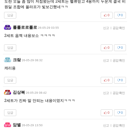
도란 오늘 좀 많이 저점왔는데 2세트는 벨류믿고 4용까지 누운게 결국 비
원딜 조합에 올라프가 빛보긴했네ㅋㅋ
답글
0
0
롤롤로로롤로
26-05-29 03:55
신고
|
공감 확인
2세트 옵젝 내용보소 ㅋㅋㅋㅋ
답글
0
0
크랔
26-05-29 08:32
신고
|
공감 확인
캐리용
답글
0
0
김상복
26-05-29 08:42
신고
|
공감 확인
2세트가 진짜 말 안되는 내용이였지ㅋㅋㅋ
답글
0
0
암별
26-05-29 13:50
신고
|
공감 확인