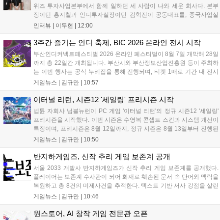
위즈 투자사업본부에서 함께 일하던 세 사람이 나와 세운 회사다. 본부
장이던 홍지철과 인디투자실장이던 김혁진이 공동대표를, 중국사업실
장이던 이민정이 이사를 맡았다. 출범 한 달여 만에 위메이드맥스의 전
인터뷰 |
이두현
|
12:00
략적 투자와 카카오벤처스 등 5개 벤처캐피털의 재무적 투자가 연달아
들어왔다. 서비스 중인...
3주간 즐기는 인디 축제, BIC 2026 온라인 전시 시작
부산인디커넥트페스티벌 2026 온라인 페스티벌이 8월 7일 개막해 28일
까지 총 22일간 개최됩니다. 부산시와 부산정보산업진흥원 등이 주최하
는 이번 행사는 공식 누리집을 통해 진행되며, 티켓 1매로 기간 내 전시
작을 제한 없이 체험할 수 있습니다. 일반 및 루키 부문 등 다양한 인디게
게임뉴스 |
김규만
|
10:57
임을 선보이며 개발자와의 소통 기능도 제공합니다. 장소 제약 없이 전
세계 누구나 참여 가능한 이번 행사는 역대 최대 규모로 열려 인디게임
이터널 리턴, 시즌12 '세일링' 프리시즌 시작
생태계 확장에 기여할 전망입니다....
넵튠 자회사 님블뉴런이 PC 게임 '이터널 리턴'의 정규 시즌12 '세일링'
프리시즌을 시작했다. 이번 시즌은 수영복 콘셉트 스킨과 시스템 개선이
특징이며, 프리시즌은 8월 12일까지, 정규 시즌은 8월 13일부터 진행된
다. 실험체 관찰일지 추가와 후반부 전략 강화를 위한 다중 크로노 스피
게임뉴스 |
김규만
|
10:50
어 도입 등 다양한 업데이트와 풍성한 이벤트가 마련되어 이용자들의 기
대를 모으고 있다....
반지하게임즈, 신작 추리 게임 보존계 공개
서울 2033 개발사 반지하게임즈가 신작 추리 게임 보존계를 공개했다.
플레이어는 보존계 수사관이 되어 화재로 훼손된 문서 속 단어와 맥락을
복원하고 총 8건의 미제사건을 추적한다. 텍스트 기반 서사 강점을 살린
이번 게임은 정보 조합과 사건 재구성이 핵심이며, 현재 스팀 상점 페이
게임뉴스 |
김규만
|
10:46
지가 공개되었다. 반지하게임즈는 2027년 상반기 정식 출시를 목표로
개발에 박차를 가하고 있다....
원스토어, AI 창작 게임 전문관 오픈