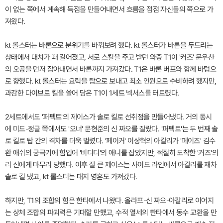
이 없는 쪽에서 계속해 득점을 만들어내면서 흐름을 점점 자신들의 쪽으로 가
져왔다.
kt 롤스터는 바론으로 분위기를 바꿔보려 했다. kt 롤스터가 바론을 두드리는
상태에서 대치가 꽤 길어졌고, 서로 스킬을 주고 받던 와중 T1이 '커즈' 문우찬
의 오공을 먼저 잡아내면서 바론까지 가져갔다. T1은 바론 버프와 함께 바텀으
로 향했다. kt 롤스터는 요릭을 탑으로 보내고 최소 인원으로 수비하려 했지만,
과감한 다이브로 킬을 쓸어 담은 T1이 1세트 넥서스를 터트렸다.
2세트에서도 '퍼펙트'의 제이스가 솔로 킬로 선취점을 만들어냈다. 거의 동시
에 미드-정글 쪽에서도 '오너' 문현준의 신 짜오를 잘랐다. '퍼펙트'는 두 번째 솔
로 킬로 탑 간의 격차를 더욱 벌렸다. '페이커' 이상혁의 아칼리가 '페이즈' 김수
환 애쉬의 궁극기에 힘입어 '비디디'의 애니를 잡았지만, 적절히 도착한 '커즈'의
리 신에게 마무리 당했다. 이후 잘 큰 제이스는 사이드 라인에서 아칼리를 재차
솔로 킬 냈고, kt 롤스터는 대지 영혼도 가져갔다.
하지만, T1의 조합의 힘은 한타에서 나왔다. 올라프-신 짜오-아칼리로 이어지
는 상체 조합의 파괴력은 기대할 만했고, 수적 열세의 한타에서 동수 교환을 만