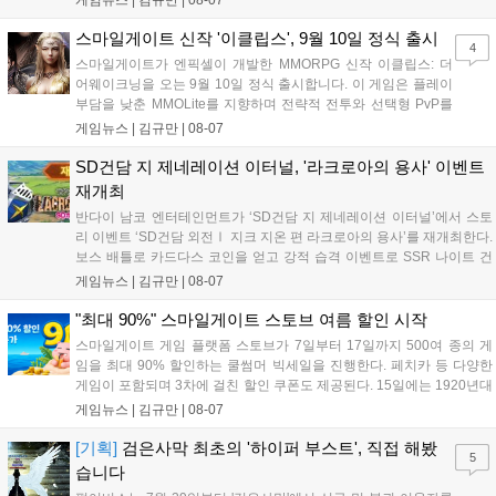
디지털 콘텐츠 제작을 넘어 팬들이 직접 참여하는 오프라인 행사 등 온·
오프라인 연계 프로그램을 순차적으로 선보이며 e스포츠 생태계 확장에
스마일게이트 신작 '이클립스', 9월 10일 정식 출시
4
나설 계획이다....
스마일게이트가 엔픽셀이 개발한 MMORPG 신작 이클립스: 더
어웨이크닝을 오는 9월 10일 정식 출시합니다. 이 게임은 플레이
부담을 낮춘 MMOLite를 지향하며 전략적 전투와 선택형 PvP를
특징으로 합니다. 현재 공식 홈페이지와 앱 마켓에서 사전등록을
게임뉴스 |
김규만
|
08-07
진행 중이며 참여자에게는 초월 소환권 등 다양한 보상을 제공합
니다. 또한 카카오톡 채널 추가 시 주차별 스페셜 쿠폰과 한정 스
SD건담 지 제네레이션 이터널, '라크로아의 용사' 이벤트
킨, 경품 이벤트 등 풍성한 혜택을 마련해 이용자들의 기대를 모
재개최
으고 있습니다....
반다이 남코 엔터테인먼트가 ‘SD건담 지 제네레이션 이터널’에서 스토
리 이벤트 ‘SD건담 외전Ⅰ 지크 지온 편 라크로아의 용사’를 재개최한다.
보스 배틀로 카드다스 코인을 얻고 강적 습격 이벤트로 SSR 나이트 건
담을 획득할 수 있다. 로그인 보너스로 최대 다이아 3,000개를 지급하며,
게임뉴스 |
김규만
|
08-07
8월 31일까지 실물대 유니콘 건담 입상 피날레를 기념해 SSR 유닛을 전
원 증정한다. 또한 9월 30일까지 공식 유튜브에서 특별 프로그램을 시청
"최대 90%" 스마일게이트 스토브 여름 할인 시작
할 수 있다....
스마일게이트 게임 플랫폼 스토브가 7일부터 17일까지 500여 종의 게
임을 최대 90% 할인하는 쿨썸머 빅세일을 진행한다. 페치카 등 다양한
게임이 포함되며 3차에 걸친 할인 쿠폰도 제공된다. 15일에는 1920년대
경성 배경의 신작 그날의 신문이 출시되며, 15일부터 17일까지는 국내
게임뉴스 |
김규만
|
08-07
개발사 게임을 위한 시크릿 쿠폰도 추가 발행될 예정이다. 자세한 내용
은 공식 페이지에서 확인 가능하다....
[기획]
검은사막 최초의 '하이퍼 부스트', 직접 해봤
5
습니다