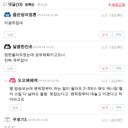
댓글
(13)
등록순
|
최신순
새로고침
좁은방의영혼
26-05-28 21:39
신고
|
공감 확인
이걸뒤집네
답글
0
0
달콤한칸초
26-05-28 21:51
신고
|
공감 확인
망한올라프였는데 궁유체화키고오니
진짜 개무섭다
답글
0
0
도오페페케
26-05-29 02:50
신고
|
공감 확인
뱅 방송보는데 밴픽창부터 하는 말이 올라프 2~3데스 해도 애니랑 멜
이 스킬 다 날려도 올랖 못잡는다고. 밴픽창부터 대놓고 이겼다고 하
더라고요
답글
0
0
우로기1
26-05-28 21:52
신고
|
공감 확인
ㄷㄷㄷ