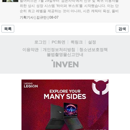
펄어비스는 7월 29일부터 '검은사막'에서 신규 및 복귀 이용자를
위한 상시 성장 시스템 '하이퍼 부스트'를 시작했습니다. 이는 단
순히 최고 레벨을 제공하는 것이 아니라, 시즌 캐릭터 육성, 올비
아 아카데미 수료, 아침의 나라 설화 진행 등 4단계 과정을 통해
기획기사 |
김규만
|
08-07
게임에 적응하며 공방합 750을 목표로 성장하는 구조입니다. 이
용자는 과제를 완수하며 동(V) 투발라 장비와 검은별 무기, 카라
목록
검색
자드 장신구 등을 획득해 주요 콘텐츠에 진입할 수 있습니다....
로그인
PC화면
퀵링크
설정
청소년보호정책
이용약관
개인정보처리방침
불법촬영물신고안내
(주)
인
벤