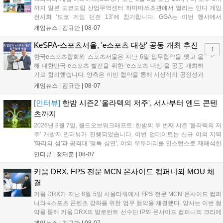
까지 일본 도쿄도립 산업무역센터 하마마쓰초관에서 열리는 인디 게임
전시회 ‘도쿄 게임 던전 13’에 참가합니다. GGA는 이번 행사에서
‘JALECO ARCADE COLLECTION’ 시리즈의 미공개 작품 12종을 최초
게임뉴스 |
김규만
|
08-07
공개하며, ‘다함께 쿠키요미. 월드 한국 Ver.’ 등 다양한 인디 게임을 선보
입니다. 시연 참여 관람객에게는 선착순으로 특별 굿즈를 증정하며, 인
KeSPA-스포츠서울, 'e스포츠 대상' 공동 개최 추진
1
디 게임 생태계 활성화와 신규 타이틀 반응 확인을 목표로 합니다....
한국e스포츠협회와 스포츠서울은 지난 6일 업무협약을 맺고 올
해 대한민국 e스포츠 발전을 위한 ‘e스포츠 대상’을 공동 개최하
기로 합의했습니다. 양측은 이번 협약을 통해 시상식의 공정성과
전문성을 강화하고 MZ세대를 겨냥한 미디어 영향력을 확대해 e
게임뉴스 |
김규만
|
08-07
스포츠 전 종목을 아우르는 대표 연례 행사로 육성할 계획입니다.
김영만 회장은 10년 만에 재추진되는 이번 시상식이 e스포츠의
[인터뷰]
한밤 시즌2 '울라텍의 저주', 서사부터 엔드 콘텐
성과와 가치를 널리 알리는 권위 있는 행사가 되도록 노력하겠다
츠까지
고 밝혔습니다....
2026년 8월 7일, 월드오브워크래프트: 한밤의 두 번째 시즌 '울라텍의 저
주' 개발자 인터뷰가 진행되었습니다. 이번 업데이트는 신규 야외 지역
'똬리의 섬'과 공격대 '맹독 심연', 야외 우두머리를 인스턴스로 재해석한
'소굴'을 포함합니다. 개발진은 하우징 시스템 개선 및 신화+ 던전 로테이
인터뷰 |
정재훈
|
08-07
션, 공격대 보상 강화 등을 예고하며, 한국 팬들의 열정적인 성원에 감사
를 표했습니다....
키움 DRX, FPS 전문 MCN 온사이드 컴퍼니와 MOU 체
결
키움 DRX가 지난 8월 5일 서울타워에서 FPS 전문 MCN 온사이드 컴퍼
니와 e스포츠 콘텐츠 강화를 위한 업무 협약을 체결했다. 양사는 이번 협
약을 통해 키움 DRX의 발로란트 선수단 IP와 온사이드 컴퍼니의 크리에
이터 네트워크를 결합하여 정규 및 특별 콘텐츠를 공동 기획한다. 또한
게임뉴스 |
김규만
|
08-07