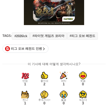
TAGS:
#라이엇 게임즈 코리아
#리그 오브 레전드
#2026lck
리그 오브 레전드 인벤
이 기사에 대해 어떻게 생각하시나요?
만점
좋아요
파티
웃음
1
2
1
0
씬나
후속기사+
울음
녹는다
1
0
0
3