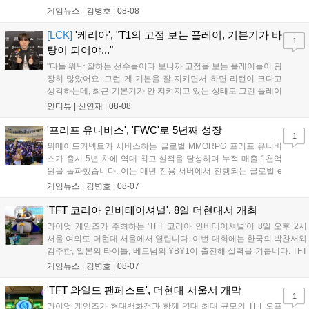
11월 19일 PS5와 Xbox 시리즈 X|S로 정식 출시될 예정이며, 록
게임뉴스 |
김병호
|
08-08
스타 게임즈는 한국 시각 28일 오전 4시 넷플릭스를 통해 장편 영
상 'Grand Theft Auto VI: An Extended Look'을 최초 공개할 계획
[LCK]
'케리아', "T1의 고점 보는 플레이, 기본기가 바
1
이다....
탕이 되어야..."
"다들 워낙 잘하는 선수들이다 보니까 고점을 보는 플레이들이 굉
장히 많았어요. 그런 게 기본을 잘 지키면서 하면 리턴이 크다고
생각하는데, 최근 기본기가 안 지켜지고 있는 상태로 그런 플레이
를 추구하다 보니까 팀적으로 안 좋은 사고가 계속 많이 났던 것
인터뷰 |
신연재
|
08-08
같습니다." T1은 6일 서울 종로구 치지직 롤파크에서 열린 '2026
LoL 챔피언스 코리아(LCK)'...
'프리프 유니버스', 'FWC'로 5년째 성장
1
위메이드커넥트가 서비스하는 글로벌 MMORPG 프리프 유니버
스가 출시 5년 차에 역대 최고 실적을 달성하며 누적 매출 1천억
원을 돌파했습니다. 이는 매년 전용 서버에서 진행되는 글로벌 e
스포츠 대회 FWC의 영향이 큽니다. FWC는 이용자가 동일한 조
게임뉴스 |
김병호
|
08-07
건에서 시즌을 함께 즐기는 구조로, 올해 4월 시작된 FWC 2026
은 전년 대비 매출과 이용자 지표가 대폭 상승하는 성과를 냈습니
'TFT 코리아 인비테이셔널', 8일 더현대서 개최
다. 오는 10월 필리핀 마닐라에서 총상금 11만 달러 규모의 제4회
라이엇 게임즈가 주최하는 'TFT 코리아 인비테이셔널'이 8일 오후 2시
FWC 그랜드 파이널이 개최될 예정이며, 위메이드커넥트는 이를
서울 여의도 더현대 서울에서 열립니다. 이번 대회에는 한국의 박찬서와
통해 커뮤니티 중심의 장기 성장 모델을 지속할 방침입니다....
김주한, 일본의 타이틀, 베트남의 YBY1이 출전해 실력을 겨룹니다. TFT
는 소속팀 없이 개인 자격으로 참가하는 독특한 대회 구조를 가지며, 누
게임뉴스 |
김병호
|
08-07
구나 참여 가능한 '소파에서 왕관까지'라는 철학을 실천하고 있습니다.
17일까지 이어지는 이번 행사는 신규 세트 체험과 공연 등 다양한 즐길
'TFT 와일드 팬페스트', 더현대 서울서 개막
1
거리를 제공하며, 이후 현대백화점 판교점에서도 행사가 이어질 예정입
라이엇 게임즈가 현대백화점과 함께 역대 최대 규모의 TFT 오프