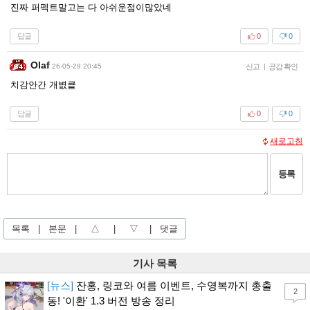
진짜 퍼펙트말고는 다 아쉬운점이많았네
답글
0
0
Olaf
26-05-29 20:45
신고
|
공감 확인
치감안간 개볎킅
답글
0
0
새로고침
등록
목록
|
본문
|
△
|
▽
|
댓글
기사 목록
[뉴스]
잔홍, 링코와 여름 이벤트, 수영복까지 총출
2
동! '이환' 1.3 버전 방송 정리