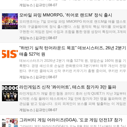
위한 전투를 펼친다. 지휘관 모집, 피난처 운영, 연맹 협동 콘텐츠가 특징
게임뉴스 |
김규만
|
08-07
이며 출시를 기념해 접속 시 영웅 경험치와 다이아몬드 등 다양한 성장
지원 보상을 제공한다. 상세 내용은 공식 커뮤니티에서 확인 가능하다....
모바일 파밍 MMORPG, '히어로 랜드M' 정식 출시
오리엔조이는 7일 모바일 파밍 MMORPG 히어로 랜드M을 애플 앱스토
어와 구글플레이에 정식 출시했다. 스팀 원작의 핵심 재미를 모바일로
구현한 이 게임은 장비 수집과 조합을 통한 영웅 성장이 특징이며, 3개의
무기 스킬을 활용한 전략적 전투와 길드전 등 다양한 콘텐츠를 제공한
게임뉴스 |
김규만
|
08-07
다. 정식 출시를 기념해 사전예약자 50만 명 달성 보상을 포함한 다양한
혜택을 지급하며, 상세 내용은 공식 라운지에서 확인할 수 있다. 이용자
"하반기 실적 턴어라운드 목표" 데브시스터즈, 26년 2분기
는 게임 접속 및 주요 콘텐츠 플레이를 통해 성장을 지원받을 수 있다....
매출 527억 원
데브시스터즈가 2026년 2분기 매출 527억 원, 영업손실 160억 원을 기
록했다. 경영 쇄신으로 손실은 완화됐으며 3분기부터 재무 개선이 전망
된다. 쿠키런 클래식과 신작 쿠키런 키우기가 흥행 중이며, 쿠키런 키우
기는 13일 첫 업데이트를 시작으로 2주 간격의 콘텐츠를 제공한다. 또한
게임뉴스 |
김규만
|
08-07
9월 미국 로블록스 개발자 컨퍼런스에 참여해 IP 생태계를 확장할 계획
이다. 회사는 비용 효율화와 신작 흥행을 통해 하반기 실적 턴어라운드
라인게임즈 신작 '콰이어트', 테스트 참가자 3만 돌파
를 이끌 방침이다....
라인게임즈가 개발 중인 협동 코미디 호러 신작 QUIET가 지난 3일부터
시작된 스팀 플레이 테스트에서 3일 만에 참가자 3만 명을 돌파하며 큰
관심을 받고 있습니다. 오리 외계인이 보스를 피해 탈출하는 이 게임은
최대 4인 협동을 지원하며, 소음 관리와 물리 법칙을 활용한 전략적 플레
게임뉴스 |
김규만
|
08-07
이가 핵심입니다. 라인게임즈는 수집된 이용자 피드백을 반영해 게임성
을 개선 중이며, 상세 정보는 스팀 페이지에서 확인 가능합니다....
그라비티 게임 어라이즈(GGA), '도쿄 게임 던전13' 참가
그라비티 게임 어라이즈(GGA)가 오는 8월 8일 오전 11시부터 오후 5시