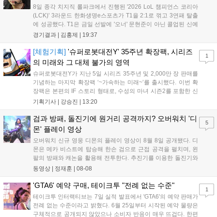
8일 종각 치지직 롤파크에서 진행된 '2026 LoL 챔피언스 코리아
(LCK)' 3라운드 한화생명e스포츠가 T1을 2:1로 꺾고 3연패 탈출
에 성공했다. T1은 금일 선발에 '오너' 문현준이 아닌 콜업된 신예
'페인터' 김은후를 투입했지만, 결국 1:2로 패배하고 말았다. T1은
경기결과 |
김홍제
|
19:37
'케리아'의 카밀이 좋은 플레이를 통해 한화생명 바텀 듀오의 점멸
을 빼냈다....
[체험기획]
'슈퍼로봇대전Y' 35주년 확장팩, 시리즈
1
의 미래와 그 대체 불가의 영역
슈퍼로봇대전Y가 지난 5일 시리즈 35주년 및 2,000만 장 판매를
기념하는 마지막 확장팩 ‘~가속하는 미래~’를 출시했다. 이번 확
장팩은 본편의 IF 스토리 형태로, 수성의 마녀 시즌2를 포함한 신
규 참전작과 크로스오버 합체기를 선보이며 작품을 완결 짓는다.
기획기사 |
강승진
|
13:20
기존 연출의 한계와 로봇 게임 시장의 어려움 속에서도 팬들이 원
하는 몰입감 있는 서사와 조합을 구현하며 시리즈의 미래를 향한
검과 방패, 돌진기에 원거리 공격까지? 오버워치 '디
5
새로운 가능성을 제시했다....
몬' 플레이 영상
오버워치 신규 영웅 디몬의 플레이 영상이 8월 8일 공개됐다. 디
몬은 메카 비스트에 탑승해 한손 검으로 근접 공격을 펼치며, 왼
팔의 방패와 캐논을 활용해 전투한다. 추진기를 이용한 돌진기와
참격 형태의 궁극기를 보유했고, 메카 파괴 시 맨몸으로 기관총을
동영상 |
정재훈
|
08-08
사용하는 특징이 있다. 디몬은 오는 8월 12일 시작되는 시즌4 부
산의 영웅들 업데이트를 통해 정식 출시될 예정이다....
'GTA6' 예약 구매, 테이크투 "전례 없는 수준"
1
테이크투 인터랙티브는 7일 실적 발표에서 'GTA6'의 예약 판매가
전례 없는 수준이라고 밝혔다. 6월 25일부터 시작된 예약 물량은
구체적으로 공개되지 않았으나 소비자 반응이 매우 뜨겁다. 한편