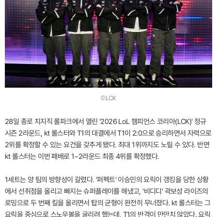
©LCK
28일 종로 치지직 롤파크에서 열린 '2026 LoL 챔피언스 코리아(LCK)' 정규
시즌 2라운드, kt 롤스터와 T1의 대결에서 T1이 2:0으로 승리하면서 자력으로
2위를 확정할 수 있는 요건을 갖추게 됐다. 최대 1위까지도 노릴 수 있다. 반면
kt 롤스터는 이번 패배로 1~2라운드 최종 4위를 확정했다.
1세트는 양 팀의 방향성이 갈렸다. '퍼펙트' 이승민의 요릭이 갱킹을 당한 상황
에서 선취점을 올리고 빠지는 슈퍼플레이를 해냈고, '비디디' 곽보성 라이즈의
로밍으로 두 번째 킬을 올리면서 탑의 균형이 완전히 무너졌다. kt 롤스터는 그
요릭을 중심으로 스노우볼을 굴리려 했는데, T1의 반격이 만만치 않았다. 요릭