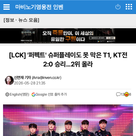
마비노기영웅전
인벤
[정보 · 뉴스 모음]
[LCK]
'퍼펙트' 슈퍼플레이도 못 막은 T1, KT전
2:0 승리...2위 올라
신연재 기자
(
Arra@inven.co.kr
)
2026-05-28 21:35
English(영문)
Google 선호 출처 추가
13
8