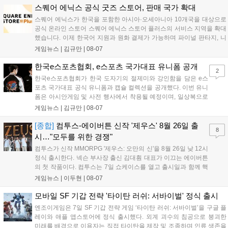
세한 정보는 공식 커뮤니티에서 확인 가능하다....
스퀘어 에닉스 공식 굿즈 스토어, 판매 국가 확대
스퀘어 에닉스가 한국을 포함한 아시아·오세아니아 10개국을 대상으로
공식 온라인 스토어 스퀘어 에닉스 스토어 플러스의 서비스 지역을 확대
했습니다. 이제 한국어 지원과 원화 결제가 가능하며 파이널 판타지, 니
어 등 주요 게임의 피규어, 굿즈를 구매할 수 있습니다. 신상품이 순차적
게임뉴스 |
김규만
|
08-07
으로 추가될 예정이며 이용자는 사이트에서 국가를 한국으로 설정해 이
용 가능합니다....
한국e스포츠협회, e스포츠 국가대표 유니폼 공개
2
한국e스포츠협회가 한국 도자기의 절제미와 강인함을 담은 e스
포츠 국가대표 공식 유니폼과 캡슐 컬렉션을 공개했다. 이번 유니
폼은 아시안게임 및 사전 행사에서 착용될 예정이며, 일상복으로
구성된 컬렉션은 오는 8월 28일부터 골스튜디오 공식 홈페이지
게임뉴스 |
김규만
|
08-07
와 무신사, 오프라인 매장에서 판매된다. 다만 아시안게임 결선에
서는 대회 규정에 따라 별도의 유니폼을 착용할 계획이다....
[종합]
컴투스-에이버튼 신작 '제우스' 8월 26일 출
8
시…"모두를 위한 경쟁"
컴투스가 신작 MMORPG '제우스: 오만의 신'을 8월 26일 낮 12시
정식 출시한다. 넥슨 부사장 출신 김대훤 대표가 이끄는 에이버튼
의 첫 작품이다. 컴투스는 7일 쇼케이스를 열고 출시일과 함께 핵
심 콘텐츠, 유료화 정책, 운영 방향을 공개했다. 캐릭터명 선점은
게임뉴스 |
이두현
|
08-07
8월 13일 오후 8시 시작한다. '제우스: 오만의 신'은 최고신 제우스
의 오만으로 균열이...
모바일 SF 기갑 전략 '타이탄 러쉬: 서바이벌' 정식 출시
엔조이게임은 7일 SF 기갑 전략 게임 ‘타이탄 러쉬: 서바이벌’을 구글 플
레이와 애플 앱스토어에 정식 출시했다. 외계 괴수의 침공으로 붕괴한
미래를 배경으로 이용자는 직접 타이탄을 제작 및 조종하며 인류 생존을