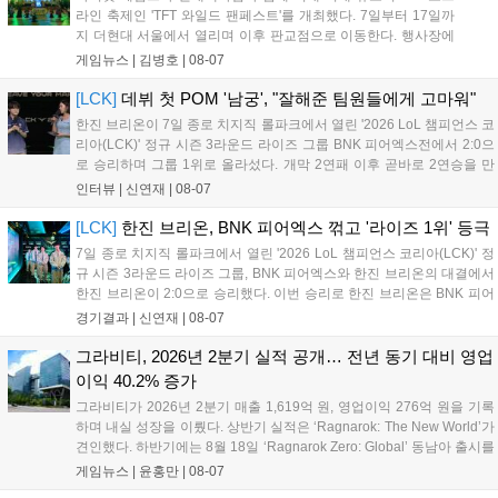
니다. 연말에는 라스베이거스 오픈이 개최됩니다....
라인 축제인 'TFT 와일드 팬페스트'를 개최했다. 7일부터 17일까
지 더현대 서울에서 열리며 이후 판교점으로 이동한다. 행사장에
는 체험, 스페셜, 무대 존이 마련됐으며 8일 오후 2시 인비테이셔
게임뉴스 |
김병호
|
08-07
널, 15일 오후 2시 스트리머 매치, 17일 오후 7시 30분 QWER 공
연 등 다채로운 일정이 준비되어 있다. 사전 예약은 조기 마감될
[LCK]
데뷔 첫 POM '남궁', "잘해준 팀원들에게 고마워"
만큼 큰 인기를 끌고 있다....
한진 브리온이 7일 종로 치지직 롤파크에서 열린 '2026 LoL 챔피언스 코
리아(LCK)' 정규 시즌 3라운드 라이즈 그룹 BNK 피어엑스전에서 2:0으
로 승리하며 그룹 1위로 올라섰다. 개막 2연패 이후 곧바로 2연승을 만
들어내면서 이어질 4라운드에 대한 기대감을 올렸다. 다음은 이날 데뷔
인터뷰 |
신연재
|
08-07
첫 POM을 수상한 '남궁' 남궁성훈의 POM 인터뷰 전문이다....
[LCK]
한진 브리온, BNK 피어엑스 꺾고 '라이즈 1위' 등극
7일 종로 치지직 롤파크에서 열린 '2026 LoL 챔피언스 코리아(LCK)' 정
규 시즌 3라운드 라이즈 그룹, BNK 피어엑스와 한진 브리온의 대결에서
한진 브리온이 2:0으로 승리했다. 이번 승리로 한진 브리온은 BNK 피어
엑스를 제치고 라이즈 그룹 1위로 올라섰다. 1세트, 한진 브리온이 '로머'
경기결과 |
신연재
|
08-07
조우진의 로크를 중심으로 게임을 유리하게 풀어갔다. '...
그라비티, 2026년 2분기 실적 공개… 전년 동기 대비 영업
이익 40.2% 증가
그라비티가 2026년 2분기 매출 1,619억 원, 영업이익 276억 원을 기록
하며 내실 성장을 이뤘다. 상반기 실적은 ‘Ragnarok: The New World’가
견인했다. 하반기에는 8월 18일 ‘Ragnarok Zero: Global’ 동남아 출시를
시작으로 9월 3일 ‘달려라 헤베레케 EX’, 9월 22일 ‘갈바테인’ 등 다양한
게임뉴스 |
윤홍만
|
08-07
신작을 선보인다. 4분기에는 ‘쟈레코 아케이드 콜렉션’과 ‘라이트 오디세