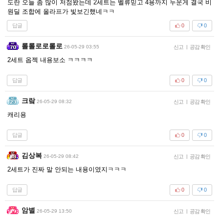
도란 오늘 좀 많이 저점왔는데 2세트는 벨류믿고 4용까지 누운게 결국 비
원딜 조합에 올라프가 빛보긴했네ㅋㅋ
답글
0
0
롤롤로로롤로
26-05-29 03:55
신고
|
공감 확인
2세트 옵젝 내용보소 ㅋㅋㅋㅋ
답글
0
0
크랔
26-05-29 08:32
신고
|
공감 확인
캐리용
답글
0
0
김상복
26-05-29 08:42
신고
|
공감 확인
2세트가 진짜 말 안되는 내용이였지ㅋㅋㅋ
답글
0
0
암별
26-05-29 13:50
신고
|
공감 확인