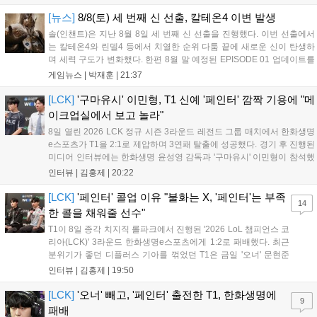
DNS는 불리하지만 골드 차이는 크게 벌어지지 않으며 잘 따라가고 있
었...
[뉴스]
8/8(토) 세 번째 신 선출, 칼테온4 이변 발생
솔(인챈트)은 지난 8월 8일 세 번째 신 선출을 진행했다. 이번 선출에서
는 칼테온4와 린델4 등에서 치열한 순위 다툼 끝에 새로운 신이 탄생하
며 세력 구도가 변화했다. 한편 8월 말 예정된 EPISODE 01 업데이트를
통해 월드 콘텐츠가 추가될 예정이며, 이를 통해 추후 주신 및 절대신에
게임뉴스 |
박재훈
|
21:37
대한 정보가 공개될 것으로 기대된다. 서버별 입지 확보를 위한 경쟁은
더욱 가속화될 전망이다....
[LCK]
'구마유시' 이민형, T1 신예 '페인터' 깜짝 기용에 "메
이크업실에서 보고 놀라"
8일 열린 2026 LCK 정규 시즌 3라운드 레전드 그룹 매치에서 한화생명
e스포츠가 T1을 2:1로 제압하며 3연패 탈출에 성공했다. 경기 후 진행된
미디어 인터뷰에는 한화생명 윤성영 감독과 '구마유시' 이민형이 참석했
다. 먼저 승리 소감에 대해 윤성영 감독은 "오랜만에 승리해 기분이 좋고,
인터뷰 |
김홍제
|
20:22
남은 경기도 잘 준비하겠다"고 밝혔으며, '구마유시' 역시 "3...
[LCK]
'페인터' 콜업 이유 "불화는 X, '페인터'는 부족
14
한 콜을 채워줄 선수"
T1이 8일 종각 치지직 롤파크에서 진행된 '2026 LoL 챔피언스 코
리아(LCK)' 3라운드 한화생명e스포츠에게 1:2로 패배했다. 최근
분위기가 좋던 디플러스 기아를 꺾었던 T1은 금일 '오너' 문현준
을 빼고 신예 '페인터' 김은후를 투입시키는 강수를 뒀으나 결국
인터뷰 |
김홍제
|
19:50
아쉬운 결과를 맞이하게 됐다. 이하 T1 임재현 감독대행과 '페이
즈' 김수환의 인터뷰 내...
[LCK]
'오너' 빼고, '페인터' 출전한 T1, 한화생명에
9
패배