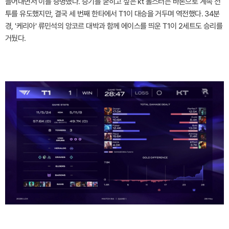
들어내면서 이를 증명했다. 승기를 굳히고 싶은 kt 롤스터는 바론으로 계속 전
투를 유도했지만, 결국 세 번째 한타에서 T1이 대승을 거두며 역전했다. 34분
경, '케리아' 류민석의 앙코르 대박과 함께 에이스를 띄운 T1이 2세트도 승리를
거뒀다.