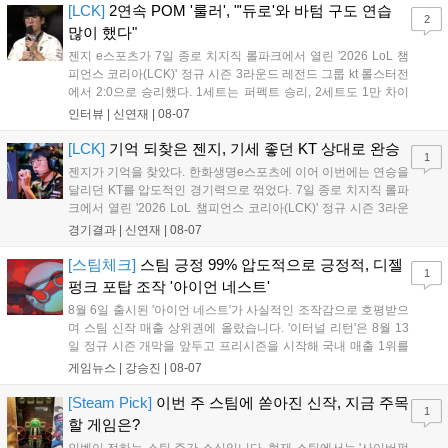
이’ 출시가 예정돼 있으며, 2027년에는 ‘Ragnarok 3’ 등 대작을 글로벌
[LCK]
2연속 POM '룰러', "'듀로'와 바텀 구도 연습
2
출시할 계획이다. 그라비티는 조인트벤처 설립과 라그나로크 에코 시스
많이 했다"
템 구축을 통해 신성장 동력을 확보할 방침이다....
젠지 e스포츠가 7일 종로 치지직 롤파크에서 열린 '2026 LoL 챔
피언스 코리아(LCK)' 정규 시즌 3라운드 레전드 그룹 kt 롤스터전
에서 2:0으로 승리했다. 1세트는 퍼펙트 승리, 2세트도 1만 차이
를 벌리며 25분 만에 승리하면서 말 그대로 압도적인 경기력을 선
인터뷰 |
신연재
|
08-07
보였다. '룰러' 박재혁은 1세트 코그모, 2세트 이즈리얼로 맹활약
하며 POM에 선정됐...
[LCK]
기억 되찾은 젠지, 기세 좋던 KT 상대로 완승
1
젠지가 기억을 찾았다. 한화생명e스포츠에 이어 이번에는 연승을
달리던 KT를 압도적인 경기력으로 꺾었다. 7일 종로 치지직 롤파
크에서 열린 '2026 LoL 챔피언스 코리아(LCK)' 정규 시즌 3라운
드 레전드 그룹, kt 롤스터와 젠지 e스포츠의 대결에서 젠지가 압
경기결과 |
신연재
|
08-07
승을 거뒀다. 개막주까지만 해도 급격하게 흔들리던 젠지였지만,
기억을 되찾기라도 한 듯 1,...
[스팀체크]
스팀 긍정 99% 압도적으로 긍정적, 디젤
1
펑크 포탑 조작 '아이언 네스트'
8월 6일 출시된 '아이언 네스트'가 사실적인 조작감으로 호평받으
며 스팀 신작 매출 상위권에 올랐습니다. '이터널 리턴'은 8월 13
일 정규 시즌 개막을 앞두고 프리시즌을 시작해 국내 매출 1위를
기록했습니다. 25주년을 맞은 '고스트 리콘' 시리즈는 8월 6일 쇼
게임뉴스 |
강승진
|
08-07
케이스와 함께 대규모 할인을 진행하며 순위가 급상승했고, 신작
'마블 투혼: 파이팅 소울즈'와 레트로 수리 시뮬레이션 '리스토
[Steam Pick]
이번 주 스팀에 쏟아진 신작, 지금 주목
1
리'도 스팀에 정식 출시되었습니다....
할 게임은?
인벤이 전하는 스팀 주간 소식입니다. 현재 스팀에서는 '사이버펑