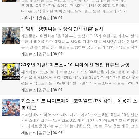
크 게임 축제'가 진행 중이며, '위쳐3'는 11일까지 80% 할인합니
다. 6일 정식 출시된 '아이언 네스트'와 '필드 오브 미스트리아', '커
세어 코브'가 호평받고 있습니다. 한편, 7일 출시된 '마블 투혼'은
기획기사 |
윤홍만
|
08-07
태그 시스템에 대한 호불호가 갈리며 복합적 평가를 기록 중입니
다. 유비소프트의 '고스트리콘: 와일드랜드'는 7년 만의 대규모 업
게임위, '생명나눔 사랑의 단체헌혈' 실시
데이트 '라스트 라이츠'와 함께 95% 할인 중입니다....
게임물관리위원회는 8월 7일 부산 센텀지구 16개 유관기관과 함께 혈액
수급난 해소를 위한 '생명나눔 사랑의 단체헌혈'을 실시했습니다. 게임위
는 매년 분기별로 정기 헌혈을 진행하며 공공기관의 사회적 책임을 다하
고 있으며, 이번 행사에는 영화진흥위원회 등 14개 기관 임직원이 동참
게임뉴스 |
김규만
|
08-07
해 생명 나눔을 실천했습니다. 서태건 위원장은 이웃의 생명을 지키는
따뜻한 실천에 참여한 모든 임직원에게 감사의 뜻을 전하며 헌혈 문화
30주년 기념! '페르소나' 애니메이션 전편 유튜브 방영
확산에 앞장섰습니다....
세가퍼블리싱코리아가 페르소나 시리즈 30주년을 기념해 관련 애니메
이션을 유튜브에서 무료 공개합니다. 8월 31일까지 극장판 페르소나3 4
편을 시작으로, 8월 18일부터 9월 17일까지 페르소나4 더 골든 12화, 9
월 15일부터 10월 14일까지 페르소나5 시리즈가 순차 공개됩니다. 또한
게임뉴스 |
김규만
|
08-07
8월 16일까지 SNS를 통해 축하 메시지를 모집하며, 선정된 내용은 기념
영상 및 대형 전광판에 소개될 예정입니다....
카오스 제로 나이트메어, '코믹월드 335' 참가... 이용자 소
통 예고
스마일게이트의 ‘카오스 제로 나이트메어’가 오는 8월 15일과 16일 일산
킨텍스에서 열리는 ‘코믹월드 335’에 참가한다. ‘나이트메어호의 여름휴
가’ 테마로 운영되는 부스에서는 레벨 인증 이벤트, 특별 음료 제공, 코스
프레 모델 포토존 등 다채로운 행사가 진행된다. 유명 코스어 7인이 캐릭
게임뉴스 |
김규만
|
08-07
터로 변신해 이용자를 맞이하며, SNS 인증 시 추가 굿즈도 증정한다. 자