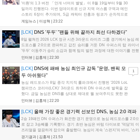
'이환'의 1.3 버전 「안개 너머의 별빛」이 8월 19일부터 9월 30
일까지 진행된다. 이번 업데이트로 신규 지역 어스름 구역과 메인
스토리 6장이 추가되며, S급 캐릭터 잔홍과 링코가 순차적으로
등장한다. 여름 시즌을 맞아 비치발리볼, 수상 오토바이 등 다채
게임뉴스 |
이성혁
|
23:22
로운 이벤트가 열리고, 캐릭터 렌더링 개선 및 랜덤 코스튬 등 편
의성도 강화된다. 8월 11일까지 사용 가능한 교환 코드 3종이 제
[LCK]
DNS '두두' "팬들 위해 끝까지 최선 다하겠다"
공되며, 상세 일정은 공식 채널을 통해 확인할 수 있다....
8일 펼쳐진 2026 LCK 정규 시즌 3라운드 라이즈 그룹 경기에서 농심 레
드포스를 2:0으로 완파하고 값진 승리를 거둔 DN 수퍼스의 탑 라이너
'두두' 이동주가 승리 소감과 함께 팀의 발전 과정에 대한 이야기를 전했
다. 먼저 오랜만의 2:0 완승에 대해 '두두'는 "진짜 오랜만에 거둔 2:0 승
인터뷰 |
김홍제
|
22:30
리라 기쁘다. 특히 불리했던 1세트를 역전승으로 이끌어내...
[LCK]
DNS에 패배 농심 최인규 감독 "운영, 밴픽 모
1
두 아쉬웠다"
농심 레드포스가 8일 종각 치지직 롤파크에서 진행된 '2026 LoL
챔피언스 코리아(LCK)' 3라운드 최하위 DN 수퍼스에 발목을 잡
혔다. 금일 농심은 DNS를 상대로 제대로 뭘 보여주지도 못한 완
패를 당하고 말았다. 이하 농심 레드포스 최인규 감독과 '리헨즈'
인터뷰 |
김홍제
|
22:20
손시우의 인터뷰 전문이다. Q. 금일 DNS에 0:2로 패배했는데? 최
인규 감독 : 모든 경...
[LCK]
올해 가장 좋은 경기력 선보인 DNS, 농심 2:0 격파
2승 19패인 DN 수퍼스가 화끈한 경기 운영으로 농심 레드포스를 2:0으
로 잡고 3승째를 기록했다. 경기 초반 농심은 바텀 다이브로 '덕담'의 이
즈리얼을 깔끔하게 잡으며 출발했다. 농심이 계속 '스펀지'의 바이, '스카
웃'의 신드라가 맹활약하며 초반부터 잡은 주도권을 계속 잘 굴렸다.
경기결과 |
김홍제
|
21:53