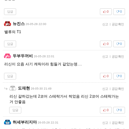
답글
0
0
뉴진스
26-05-28 22:00
신고
|
공감 확인
밸류의 T1
답글
0
0
두부두꺼비
26-05-28 22:01
신고
|
공감 확인
리신이 요즘 사기 캐릭이라 힘들거 같았는뎅....
답글
0
0
도재현
26-05-30 21:49
신고
|
공감 확인
리신 갈하갔는데 2코어 스테락가서 썩었음 리신 2코어 스테락가는
거 안좋음
답글
0
0
허세부리지마
26-05-28 22:31
신고
|
공감 확인