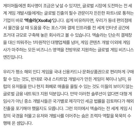
게이머들에겐 회사명이 조금은 낯설 수 있지만, 글로벌 시장에 도전하는 전 세
계 게임 개발사들에게는 글로벌 진출의 필수 관문이자 든든한 파트너로 통하는
기업이 바로
'엑솔라(Xsolla)'
입니다. 쉽게 비유하자면, 우리가 동네 편의점에
서 물건을 살 때 도움을 주는 포스기와 결제 인프라를 전 세계 인터넷 공간에
초거대 규모로 구축해 놓은 회사라고 볼 수 있습니다. 엑솔라는 단순히 결제창
을 대신 띄워주는 1차원적인 대행업체를 넘어, 게임 콘텐츠 개발 이외에 게임
사가 마주하는 모든 비즈니스 영역을 전방위로 지원하는 글로벌 게임 비즈니스
엔진입니다.
우리가 평소 해외 인디 게임을 국내 신용카드나 문화상품권으로 편리하게 구매
할 수 있는 것도, 반대로 국내 스타트업 개발사가 만든 게임이 북미나 남미, 유
럽의 유저들을 만나 현지 화폐로 매출을 올릴 수 있는 것도 이들의 보이지 않는
글로벌 금융 네트워크 지원 덕분입니다. 만약 이러한 솔루션이 없다면 대형 게
임사가 아닌 중소 개발사들은 국가별로 제각각인 세금 법률을 검토하다가 해외
진출을 포기해야 했을지도 모릅니다. 그런 의미에서 엑솔라는 전 세계 게임 시
장의 국경을 허물고 유저와 개발사를 이어주는 숨은 조력자 역할을 묵묵히 수
행해 온 셈입니다.