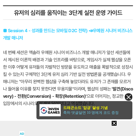
유저의 심리를 움직이는 3단계 실전 운영 가이드
■ Session 4 - 성과를 만드는 모바일 D2C 전략) 📣우예원 시니어 비즈니스
개발 매니저
네 번째 세션은 엑솔라 우예원 시니어 비즈니스 개발 매니저가 앞선 세션들에
서 제시된 이론적 배경과 기술 인프라를 바탕으로, 게임사가 실제 웹샵을 오픈
한 이후 어떻게 유저들의 자발적인 방문을 유도하고 매출을 폭발적으로 성장시
킬 수 있는지 구체적인 3단계 유저 심리 기반 실전 방법론을 공개했습니다. 우
매니저는 "아무리 완벽한 웹샵을 구축해 놓았더라도 유저가 그 존재를 모르거
나 들어올 이유를 찾지 못한다면 무용지물"이라며, 웹샵의 성패는
'발견(Disco
very) - 전환(Conversion) - 확장(Retention)'
으로 이어지는, 정교한 유저
입장에서의 시나리오 설계에 달려있다고 역설했습니다.
드래곤소드 '압긍' 달성 기념
축하 댓글달면 10 명에게 코드 증정
AD