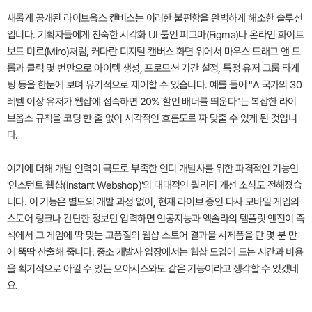
새롭게 공개된 라이브옵스 캔버스는 이러한 불편함을 완벽하게 해소한 솔루션
입니다. 기획자들에게 친숙한 시각화 UI 툴인 피그마(Figma)나 온라인 화이트
보드 미로(Miro)처럼, 커다란 디지털 캔버스 화면 위에서 마우스 드래그 앤 드
롭과 클릭 몇 번만으로 아이템 생성, 프로모션 기간 설정, 특정 유저 그룹 타게
팅 등을 한눈에 보며 유기적으로 제어할 수 있습니다. 예를 들어 "A 국가의 30
레벨 이상 유저가 웹샵에 접속하면 20% 할인 배너를 띄운다"는 복잡한 라이
브옵스 규칙을 코딩 한 줄 없이 시각적인 흐름도로 짜 맞출 수 있게 된 것입니
다.
여기에 더해 개발 인력이 극도로 부족한 인디 개발사를 위한 파격적인 기능인
'인스턴트 웹샵(Instant Webshop)'의 대대적인 퀄리티 개선 소식도 전해졌습
니다. 이 기능은 별도의 개발 과정 없이, 현재 라이브 중인 타사 모바일 게임의
스토어 링크나 간단한 정보만 입력하면 인공지능과 엑솔라의 템플릿 엔진이 즉
석에서 그 게임에 딱 맞는 고품질의 웹샵 스토어 결과물 시제품을 단 몇 분 만
에 뚝딱 산출해 줍니다. 중소 개발사 입장에서는 웹샵 도입에 드는 시간과 비용
을 획기적으로 아낄 수 있는 오아시스와도 같은 기능이라고 생각할 수 있겠네
요.