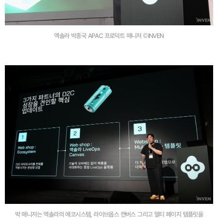
엑솔라 박종국 APAC 프로덕트 매니저 ©INVEN
박 매니저는 엑솔라의 에코시스템, 라이브옵스 캔버스 그리고 멀티 페이지 템플릿을