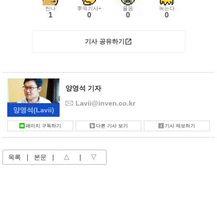
씬나
후속기사+
울음
녹는다
1
0
0
0
기사 공유하기
양영석 기자
Lavii@inven.co.kr
양영석
(Lavii)
페이지 구독하기
다른 기사 보기
기사 제보하기
목록
|
본문
|
△
|
▽