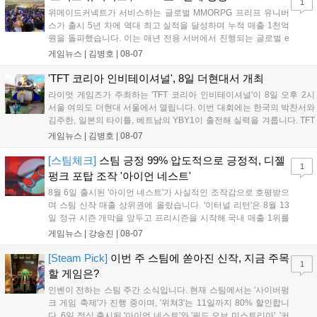
1
위메이드커넥트가 서비스하는 글로벌 MMORPG 프리프 유니버
스가 출시 5년 차에 역대 최고 실적을 달성하며 누적 매출 1천억
원을 돌파했습니다. 이는 매년 전용 서버에서 진행되는 글로벌 e
스포츠 대회 FWC의 영향이 큽니다. FWC는 이용자가 동일한 조
게임뉴스 |
김병호
|
08-07
건에서 시즌을 함께 즐기는 구조로, 올해 4월 시작된 FWC 2026
은 전년 대비 매출과 이용자 지표가 대폭 상승하는 성과를 냈습니
'TFT 코리아 인비테이셔널', 8일 더현대서 개최
다. 오는 10월 필리핀 마닐라에서 총상금 11만 달러 규모의 제4회
라이엇 게임즈가 주최하는 'TFT 코리아 인비테이셔널'이 8일 오후 2시
FWC 그랜드 파이널이 개최될 예정이며, 위메이드커넥트는 이를
서울 여의도 더현대 서울에서 열립니다. 이번 대회에는 한국의 박찬서와
통해 커뮤니티 중심의 장기 성장 모델을 지속할 방침입니다....
김주한, 일본의 타이틀, 베트남의 YBY1이 출전해 실력을 겨룹니다. TFT
는 소속팀 없이 개인 자격으로 참가하는 독특한 대회 구조를 가지며, 누
게임뉴스 |
김병호
|
08-07
구나 참여 가능한 '소파에서 왕관까지'라는 철학을 실천하고 있습니다.
17일까지 이어지는 이번 행사는 신규 세트 체험과 공연 등 다양한 즐길
[스팀체크]
스팀 긍정 99% 압도적으로 긍정적, 디젤
1
거리를 제공하며, 이후 현대백화점 판교점에서도 행사가 이어질 예정입
펑크 포탑 조작 '아이언 네스트'
니다. 연말에는 라스베이거스 오픈이 개최됩니다....
8월 6일 출시된 '아이언 네스트'가 사실적인 조작감으로 호평받으
며 스팀 신작 매출 상위권에 올랐습니다. '이터널 리턴'은 8월 13
일 정규 시즌 개막을 앞두고 프리시즌을 시작해 국내 매출 1위를
기록했습니다. 25주년을 맞은 '고스트 리콘' 시리즈는 8월 6일 쇼
게임뉴스 |
강승진
|
08-07
케이스와 함께 대규모 할인을 진행하며 순위가 급상승했고, 신작
'마블 투혼: 파이팅 소울즈'와 레트로 수리 시뮬레이션 '리스토
[Steam Pick]
이번 주 스팀에 쏟아진 신작, 지금 주목
1
리'도 스팀에 정식 출시되었습니다....
할 게임은?
인벤이 전하는 스팀 주간 소식입니다. 현재 스팀에서는 '사이버펑
크 게임 축제'가 진행 중이며, '위쳐3'는 11일까지 80% 할인합니
다. 6일 정식 출시된 '아이언 네스트'와 '필드 오브 미스트리아', '커