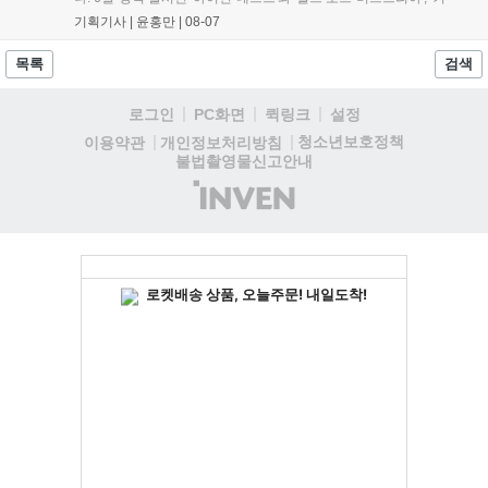
세어 코브'가 호평받고 있습니다. 한편, 7일 출시된 '마블 투혼'은
기획기사 |
윤홍만
|
08-07
태그 시스템에 대한 호불호가 갈리며 복합적 평가를 기록 중입니
다. 유비소프트의 '고스트리콘: 와일드랜드'는 7년 만의 대규모 업
목록
검색
데이트 '라스트 라이츠'와 함께 95% 할인 중입니다....
로그인
PC화면
퀵링크
설정
청소년보호정책
이용약관
개인정보처리방침
불법촬영물신고안내
(주)
인
벤