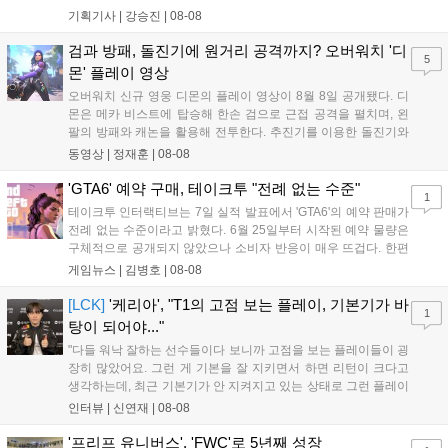
규 참전작과 크로스오버 합체기를 선보이며 작품을 완결 짓는다.
기획기사 |
강승진
|
08-08
기존 연출의 한계와 로봇 게임 시장의 어려움 속에서도 팬들이 원
하는 몰입감 있는 서사와 조합을 구현하며 시리즈의 미래를 향한
검과 방패, 돌진기에 원거리 공격까지? 오버워치 '디
5
새로운 가능성을 제시했다....
몬' 플레이 영상
오버워치 신규 영웅 디몬의 플레이 영상이 8월 8일 공개됐다. 디
몬은 메카 비스트에 탑승해 한손 검으로 근접 공격을 펼치며, 왼
팔의 방패와 캐논을 활용해 전투한다. 추진기를 이용한 돌진기와
참격 형태의 궁극기를 보유했고, 메카 파괴 시 맨몸으로 기관총을
동영상 |
정재훈
|
08-08
사용하는 특징이 있다. 디몬은 오는 8월 12일 시작되는 시즌4 부
산의 영웅들 업데이트를 통해 정식 출시될 예정이다....
'GTA6' 예약 구매, 테이크투 "전례 없는 수준"
1
테이크투 인터랙티브는 7일 실적 발표에서 'GTA6'의 예약 판매가
전례 없는 수준이라고 밝혔다. 6월 25일부터 시작된 예약 물량은
구체적으로 공개되지 않았으나 소비자 반응이 매우 뜨겁다. 한편
11월 19일 PS5와 Xbox 시리즈 X|S로 정식 출시될 예정이며, 록
게임뉴스 |
김병호
|
08-08
스타 게임즈는 한국 시각 28일 오전 4시 넷플릭스를 통해 장편 영
상 'Grand Theft Auto VI: An Extended Look'을 최초 공개할 계획
[LCK]
'케리아', "T1의 고점 보는 플레이, 기본기가 바
1
이다....
탕이 되어야..."
"다들 워낙 잘하는 선수들이다 보니까 고점을 보는 플레이들이 굉
장히 많았어요. 그런 게 기본을 잘 지키면서 하면 리턴이 크다고
생각하는데, 최근 기본기가 안 지켜지고 있는 상태로 그런 플레이
를 추구하다 보니까 팀적으로 안 좋은 사고가 계속 많이 났던 것
인터뷰 |
신연재
|
08-08
같습니다." T1은 6일 서울 종로구 치지직 롤파크에서 열린 '2026
LoL 챔피언스 코리아(LCK)'...
'프리프 유니버스', 'FWC'로 5년째 성장