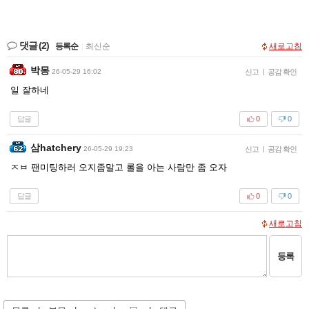
댓글
(2)
등록순
|
최신순
새로고침
박몽
26-05-29 16:02
신고
|
공감 확인
일 잘하네
답글
0
0
삼hatchery
26-05-29 19:23
신고
|
공감 확인
ㅈㅂ 팬미팅하러 오지좀말고 롤을 아는 사람만 좀 오자
답글
0
0
새로고침
등록