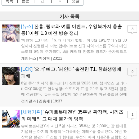
목록
|
본문
|
△
|
▽
|
댓글
기사 목록
[뉴스]
잔홍, 링코와 여름 이벤트, 수영복까지 총출
3
동! '이환' 1.3 버전 방송 정리
'이환'의 1.3 버전 「안개 너머의 별빛」이 8월 19일부터 9월 30
일까지 진행된다. 이번 업데이트로 신규 지역 어스름 구역과 메인
스토리 6장이 추가되며, S급 캐릭터 잔홍과 링코가 순차적으로
등장한다. 여름 시즌을 맞아 비치발리볼, 수상 오토바이 등 다채
게임뉴스 |
이성혁
|
23:22
로운 이벤트가 열리고, 캐릭터 렌더링 개선 및 랜덤 코스튬 등 편
의성도 강화된다. 8월 11일까지 사용 가능한 교환 코드 3종이 제
[LCK]
'오너' 빼고, '페인터' 출전한 T1, 한화생명에
9
공되며, 상세 일정은 공식 채널을 통해 확인할 수 있다....
패배
8일 종각 치지직 롤파크에서 진행된 '2026 LoL 챔피언스 코리아
(LCK)' 3라운드 한화생명e스포츠가 T1을 2:1로 꺾고 3연패 탈출
에 성공했다. T1은 금일 선발에 '오너' 문현준이 아닌 콜업된 신예
'페인터' 김은후를 투입했지만, 결국 1:2로 패배하고 말았다. T1은
경기결과 |
김홍제
|
19:37
'케리아'의 카밀이 좋은 플레이를 통해 한화생명 바텀 듀오의 점멸
을 빼냈다....
[체험기획]
'슈퍼로봇대전Y' 35주년 확장팩, 시리즈
1
의 미래와 그 대체 불가의 영역
슈퍼로봇대전Y가 지난 5일 시리즈 35주년 및 2,000만 장 판매를
기념하는 마지막 확장팩 ‘~가속하는 미래~’를 출시했다. 이번 확
장팩은 본편의 IF 스토리 형태로, 수성의 마녀 시즌2를 포함한 신