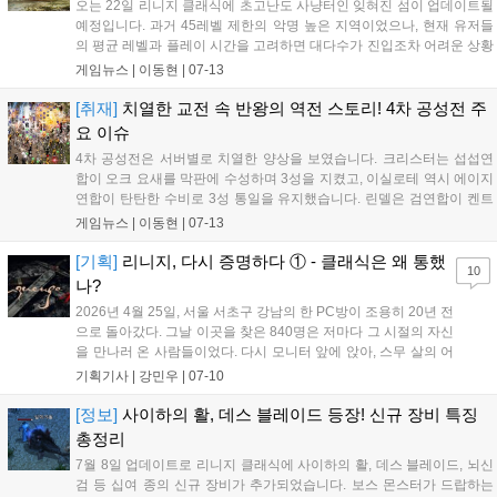
오는 22일 리니지 클래식에 초고난도 사냥터인 잊혀진 섬이 업데이트될
예정입니다. 과거 45레벨 제한의 악명 높은 지역이었으나, 현재 유저들
의 평균 레벨과 플레이 시간을 고려하면 대다수가 진입조차 어려운 상황
입니다. 이에 따라 일반 유저 배제 논란이 일고 있으며, 운영진이 난이도
게임뉴스 |
이동현
|
07-13
를 조정할지 귀추가 주목됩니다. 고대의 무기 등 보상이 매력적인 만큼
많은 유저가 업데이트 방향성을 예의주시하고 있습니다....
[취재]
치열한 교전 속 반왕의 역전 스토리! 4차 공성전 주
요 이슈
4차 공성전은 서버별로 치열한 양상을 보였습니다. 크리스터는 섭섭연
합이 오크 요새를 막판에 수성하며 3성을 지켰고, 이실로테 역시 에이지
연합이 탄탄한 수비로 3성 통일을 유지했습니다. 린델은 검연합이 켄트
와 윈다우드를 차지하며 세력 균형이 기울었습니다. 특히 사이하 서버는
게임뉴스 |
이동현
|
07-13
열세였던 한길연합이 전설연합을 상대로 켄트와 윈다우드를 모두 탈환
하며 3성 통일의 기염을 토해내며 이번 공성전의 가장 극적인 반전 드라
[기획]
리니지, 다시 증명하다 ① - 클래식은 왜 통했
10
마를 완성했습니다....
나?
2026년 4월 25일, 서울 서초구 강남의 한 PC방이 조용히 20년 전
으로 돌아갔다. 그날 이곳을 찾은 840명은 저마다 그 시절의 자신
을 만나러 온 사람들이었다. 다시 모니터 앞에 앉아, 스무 살의 어
느 밤 함께 쫓던 그 드래곤을 향해 검을 들었다. '리니지 클래식'이
기획기사 |
강민우
|
07-10
처음으로 연 오프라인 행사, 'PC방 드래곤 슬레이어 안타라스 총
력전'이었다. 첫날...
[정보]
사이하의 활, 데스 블레이드 등장! 신규 장비 특징
총정리
7월 8일 업데이트로 리니지 클래식에 사이하의 활, 데스 블레이드, 뇌신
검 등 십여 종의 신규 장비가 추가되었습니다. 보스 몬스터가 드랍하는