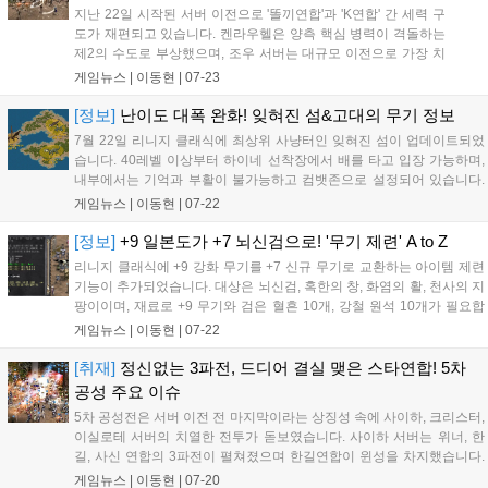
지난 22일 시작된 서버 이전으로 '똘끼연합'과 'K연합' 간 세력 구
도가 재편되고 있습니다. 켄라우헬은 양측 핵심 병력이 격돌하는
제2의 수도로 부상했으며, 조우 서버는 대규모 이전으로 가장 치
열한 격전지가 되었습니다. 파아그리오와 듀크데필 등에서도 연
게임뉴스 |
이동현
|
07-23
합 간 교전이 심화되는 가운데, 차주 2주차 이전이 완료되면 세력
간 대규모 공성전 등 판도가 더욱 명확해질 전망입니다....
[정보]
난이도 대폭 완화! 잊혀진 섬&고대의 무기 정보
7월 22일 리니지 클래식에 최상위 사냥터인 잊혀진 섬이 업데이트되었
습니다. 40레벨 이상부터 하이네 선착장에서 배를 타고 입장 가능하며,
내부에서는 기억과 부활이 불가능하고 컴뱃존으로 설정되어 있습니다.
과거보다 난이도가 완화되었으나 여전히 높은 제약이 존재하며, 몬스터
게임뉴스 |
이동현
|
07-22
처치 시 잊혀진 장비와 고대의 주문서, 멸마의 반지 등을 획득할 수 있습
니다. 고대의 장비는 주문서로 봉인을 해제해 사용하며, 일부 장비의 능
[정보]
+9 일본도가 +7 뇌신검으로! '무기 제련' A to Z
력치가 조정되었습니다....
리니지 클래식에 +9 강화 무기를 +7 신규 무기로 교환하는 아이템 제련
기능이 추가되었습니다. 대상은 뇌신검, 혹한의 창, 화염의 활, 천사의 지
팡이이며, 재료로 +9 무기와 검은 혈흔 10개, 강철 원석 10개가 필요합
니다. 재료 무기에 따라 추가 아데나가 차등 적용되나, 교환 후 마법 발동
게임뉴스 |
이동현
|
07-22
률 등 사냥 효율이 오히려 낮아질 수 있어 신중한 접근이 요구됩니다. 구
체적인 교환 일정은 별도 공지 없이 현재 상시 적용 중입니다....
[취재]
정신없는 3파전, 드디어 결실 맺은 스타연합! 5차
공성 주요 이슈
5차 공성전은 서버 이전 전 마지막이라는 상징성 속에 사이하, 크리스터,
이실로테 서버의 치열한 전투가 돋보였습니다. 사이하 서버는 위너, 한
길, 사신 연합의 3파전이 펼쳐졌으며 한길연합이 윈성을 차지했습니다.
크리스터 서버는 30분간 침묵하던 스타연합이 공세로 전환해 오크 요새
게임뉴스 |
이동현
|
07-20