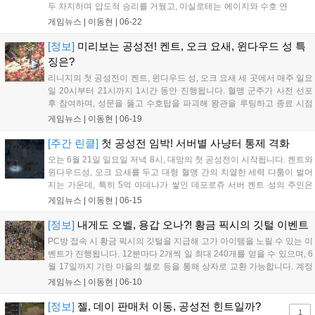
두 차지하며 압도적 승리를 거뒀고, 이실로테는 에이지와 수호 연
합이 2:1 구도를 형성했습니다. 조우 서버는 드슬월령 연합이 반
게임뉴스 |
이동현
|
06-22
격에 성공했으며, 크리스터는 태산군주가 2개 성의 성주가 되는
이변을 낳았습니다. 한편 린델 서버는 성 먹자 사건으로 큰 논란
[정보]
미리보는 공성전! 켄트, 오크 요새, 윈다우드 성 특
이 일었습니다. 이번 공성전은 각 서버의 패권을 확인하는 계기가
징은?
되었으며, 향후 월드 서버 등장 시 세력 간의 치열한 경쟁이 더욱
리니지의 첫 공성전이 켄트, 윈다우드 성, 오크 요새 세 곳에서 매주 일요
심화될 것으로 전망됩니다. 각 서버의 혈맹들은 이번 결과를 바탕
일 20시부터 21시까지 1시간 동안 진행됩니다. 혈맹 군주가 사전 선포
으로 차주 공성전을 위한 전열 재정비에 돌입할 예정입니다....
후 참여하며, 성문을 뚫고 수호탑을 파괴해 왕관을 루팅하고 종료 시점
까지 유지하는 혈맹이 성주가 됩니다. 성주 혈맹은 세율 조정 및 세금 수
게임뉴스 |
이동현
|
06-19
령, 내성 부활 등 다양한 혜택을 누립니다. 켄트는 높은 세수, 윈다우드는
보스 베레스가 있는 내성 던전, 오크 요새는 화전민 마을 관할이라는 각
[주간 린클]
첫 공성전 임박! 서버별 사냥터 통제 격화
기 다른 특징이 있어 치열한 이권 다툼이 예상됩니다. 시즈 존에서는
오는 6월 21일 일요일 저녁 8시, 대망의 첫 공성전이 시작됩니다. 켄트와
PVP 페널티가 없으나 NPC 사망 시 주의가 필요하며, 전략적인 성 점령
윈다우드성, 오크 요새를 두고 대형 혈맹 간의 치열한 세력 다툼이 벌어
과 방어가 관전 포인트입니다....
지는 가운데, 특히 5억 아데나가 쌓인 데포로쥬 서버 켄트 성의 주인은
누가 될지 관심이 집중됩니다. 공성전을 앞두고 사냥터 통제가 심화되며
게임뉴스 |
이동현
|
06-15
중립 유저들의 이탈로 장비 시장에 매물이 쏟아지는 등 게임 내 경제와
지형도에 큰 변화가 일고 있습니다. 과연 이 흐름이 새로운 활력소가 될
[정보]
내게도 오벨, 용갑 오나?! 황금 픽시의 깃털 이벤트
지 귀추가 주목됩니다....
PC방 접속 시 황금 픽시의 깃털을 지급해 고가 아이템을 노릴 수 있는 이
벤트가 진행됩니다. 12분마다 2개씩 일 최대 240개를 얻을 수 있으며, 6
월 17일까지 기란 마을의 첼로 등을 통해 상자로 교환 가능합니다. 계정
당 일 2회 구매 제한이 있는 상자들로 용갑이나 고가 마법서 등 희귀 아
게임뉴스 |
이동현
|
06-10
이템 획득이 가능하니, PC방 이용 유저라면 기간 내 깃털을 모아 보상에
도전해 보시기 바랍니다....
[정보]
젤, 데이 판매처 이동, 공성전 힌트일까?
1