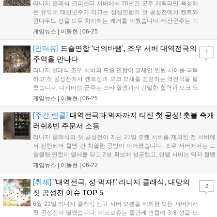
리니지 클래식 크리스터 서버에서 28년간 군주 캐릭터만 육성해
온 유튜버 태산군주가 이끄는 섭섭연합이 첫 공성전에서 켄트와
윈다우드 성을 모두 차지하는 쾌거를 이뤘습니다. 태산군주는 기
만 전술과 적의 동선 예측을 통해 2성 확보라는 목표를 달성했으
게임뉴스 |
이동현
|
06-25
며, 혈맹원들의 단합이 승리의 핵심이었다고 밝혔습니다. 그는 향
후 공성전에서도 승리를 목표로 하되 유저들이 낭만을 즐길 수 있
[인터뷰]
드슬연합 '너의바램', 조우 서버 대역전극의
1
는 안정적인 운영을 당부했습니다....
주역을 만나다
리니지 클래식 조우 서버의 드슬 연합이 열세인 인원 차이를 극복
하고 첫 공성전에서 켄트성과 오크 요새를 점령하는 역전극을 펼
쳤습니다. 너의바램 군주는 스타 혈맹과의 긴밀한 협력과 오크 요
새를 기습 점령하는 전략적 판단이 주효했다고 밝혔습니다. 오는
게임뉴스 |
이동현
|
06-25
24일 업데이트로 성문이 추가되어 수성이 어려워질 전망이지만,
드슬 연합은 다음 공성전에서도 최선을 다해 좋은 결과를 만들겠
[주간 린클]
대역전극과 먹자까지 터진 첫 공성! 촛불 축캐
다는 각오를 전했습니다. 이번 승리는 동맹 혈맹 간의 단합과 치
러쉬&빈 주문서 소동
밀한 전술 운용이 만들어낸 값진 성과로 평가받고 있습니다....
리니지 클래식의 첫 공성전이 지난 21일 오렌 서버를 제외한 전 서버에
서 진행되어 혈맹 간 치열한 공방이 이어졌습니다. 조우 서버에서는 드
슬월령 연합이 열세를 딛고 2성 확보에 성공했고, 린델 서버는 먹자 혈맹
의 등장으로 1:1:1 구도가 형성되었습니다. 한편 스탯 재분배가 가능한
게임뉴스 |
이동현
|
06-22
회상의 촛불이 출시되면서 유저들은 최대 능력치를 얻기 위한 축캐 러쉬
를 시작했습니다. 또한 빈 주문서가 추가되어 기사 클래스의 생존력이
[취재]
"대역전극, 성 먹자!" 리니지 클래식, 대망의
2
크게 향상되었으나, 클래스 간 밸런스 논란도 함께 제기되는 등 다채로
첫 공성전 이슈 TOP 5
운 이슈가 발생한 한 주였습니다....
6월 21일 리니지 클래식 신규 서버 오렌을 제외한 모든 서버에서
첫 공성전이 열렸습니다. 데포로쥬는 똘만케 연합이 3개 성을 모