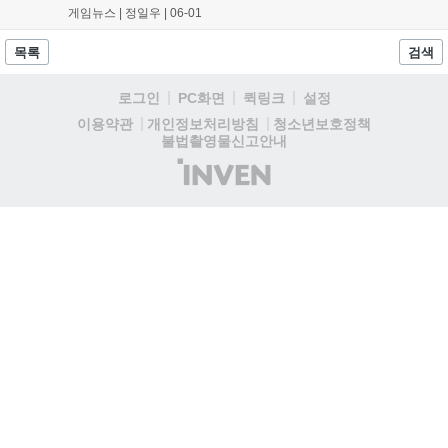
데스나이트가 탄생해 화제이며, 카리프의 보석 연구 이벤트와 작열의 피
게임뉴스 |
정일우
|
06-01
닉스 토벌 등 다양한 콘텐츠가 진행 중입니다. 보석 연구를 통해 고가 스
킬북 획득이 가능하며, 피닉스 이벤트는 마을 내 진짜 피닉스 등장으로
목록
검색
웃지 못할 소동도 있었습니다....
로그인
PC화면
퀵링크
설정
청소년보호정책
이용약관
개인정보처리방침
불법촬영물신고안내
(주)
인
벤