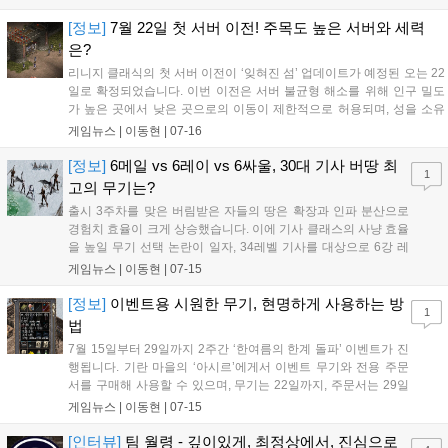
를 점령했습니다. 이실로테 서버는 에이지와 수호연합의 격전 속 정체불
명의 혈맹이 요새를 차지하며 마무리되었습니다....
[정보]
7월 22일 첫 서버 이전! 주목도 높은 서버와 세력
은?
리니지 클래식의 첫 서버 이전이 ‘잊혀진 섬’ 업데이트가 예정된 오는 22
일로 확정되었습니다. 이번 이전은 서버 불균형 해소를 위해 인구 밀도
가 높은 곳에서 낮은 곳으로의 이동이 제한적으로 허용되며, 성을 소유
한 혈맹은 이전할 수 없습니다. 이에 따라 현재 세력 다툼에서 밀린 연합
게임뉴스 |
이동현
|
07-16
의 새 출발이나 치열한 패권 싸움을 위한 세력 간 결탁이 활발히 논의되
고 있습니다. 데포로쥬, 조우 등 주요 서버의 거대 연합들이 이전 가능성
[정보]
6메일 vs 6레이 vs 6싸울, 30대 기사 버땅 최
1
을 두고 눈치싸움을 벌이는 가운데, 이번 조치가 단기적 변화에 그칠지
고의 무기는?
향후 월드 단위 콘텐츠를 위한 포석이 될지 이용자들의 관심이 집중되고
출시 3주차를 맞은 버림받은 자들의 땅은 확장과 인파 분산으로
있습니다....
경험치 효율이 크게 상승했습니다. 이에 기사 클래스의 사냥 효율
을 높일 무기 선택 논란이 일자, 34레벨 기사를 대상으로 6강 레
이피어, 메일 브레이커, 싸울아비 장검의 1시간 비교 실험이 진행
게임뉴스 |
이동현
|
07-15
되었습니다. 실험 결과, 빗방을 줄여주는 근거리 명중 +10 옵션을
갖춘 메일 브레이커가 레이피어보다 높은 효율을 보이며 승리했
[정보]
이벤트용 시원한 무기, 현명하게 사용하는 방
1
습니다. 반면 싸울아비 장검은 언데드 추가 타격 부재로 버땅 사
법
냥에는 부적합한 것으로 나타났습니다....
7월 15일부터 29일까지 2주간 ‘한여름의 한계 돌파’ 이벤트가 진
행됩니다. 기란 마을의 ‘아시르’에게서 이벤트 무기와 전용 주문
서를 구매해 사용할 수 있으며, 무기는 22일까지, 주문서는 29일
까지 판매됩니다. +10 강화 성공 시 일반 무기로 교환해주지만,
게임뉴스 |
이동현
|
07-15
확률상 비용이 높으므로 2주간의 사냥 효율을 위해 +6강까지만
활용하거나 재미를 위한 강화 도전을 권장합니다....
[인터뷰]
팀 월령 - 깊이있게, 최정상에서, 진심으로