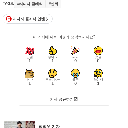
TAGS:
#리니지 클래식
#엔씨
리니지 클래식 인벤
이 기사에 대해 어떻게 생각하시나요?
만점
좋아요
파티
웃음
1
1
0
0
씬나
후속기사+
울음
녹는다
1
1
0
1
기사 공유하기
정일우 기자