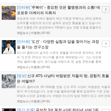
과 윈다우드성을 오가며 난전을 벌였으나 에이지연합이 3성 통일을 지
켰습니다. 데포로쥬는 강호연합의 불참으로 무교전이었으나 오크 요새
[인터뷰]
'주복이' - 중요한 것은 혈맹원과의 소통! 데
2
에서 제3세력들이 성을 차지하는 해프닝이 발생했습니다....
포로쥬 더케이의 지휘자
데포로쥬 서버 더케이 혈맹의 메인 지휘관 주복이는 20년 경력의
노하우를 바탕으로 보스전 설계와 공성전 통솔을 맡고 있습니다.
최근 진행된 2차 공성전에서 700명이 넘는 연합 인원을 효율적으
로 배치해 3성 수성에 성공한 그는, 강력한 캐릭터의 힘보다 혈맹
게임뉴스 |
이동현
|
07-02
원들과의 소통 및 맞춤형 임무 부여를 승리의 핵심으로 꼽았습니
다. 향후에도 연합과 함께 긴밀히 협력하며 리니지 클래식의 명맥
[인터뷰]
'도건' - 다양한 실험과 답을 찾아가는 과정
3
을 이어가겠다는 포부를 밝혔습니다....
을 즐기는 연구소장
리니지 클래식의 숨겨진 스탯과 효율을 데이터로 분석하는 유튜
버 '도건'은 25년간 리니지를 즐겨온 베테랑입니다. 그는 단순한
게임 플레이를 넘어, 호기심을 바탕으로 한 실험 콘텐츠를 통해
유저들에게 유용한 정보를 제공합니다. 현재는 AI와 코딩을 활용
게임뉴스 |
이동현
|
07-01
해 인게임 로직을 반영한 '문지방 테스트 시뮬레이터'를 개발 중이
며, 99.99%의 정확도를 목표로 꾸준히 유튜브를 통해 결과와 과
[정보]
신규 ATS 사냥터 버림받은 자들의 땅, 경험치 효율
정을 공유하고 있습니다....
은 어떨까?
리니지 클래식에 30~50레벨 전용 신규 ATS 사냥터 '버림받은 자들의
땅'이 추가되었습니다. 오렌 마을 텔레포터를 통해 입장하며 기존 오땅·
타땅과 시간은 공유됩니다. 버땅은 3시간의 입장 제한이 있고 내부 전체
가 컴뱃존으로 운영되어 몬스터 사망 시 경험치 손실이 발생하므로 주의
게임뉴스 |
이동현
|
07-01
가 필요합니다. 아데나 대신 판매용 아이템이 드랍되어 사냥 효율이 개
선되었으나, 높은 인구 밀도와 컴뱃존의 위험성을 고려해 모니터링이 권
[주간 린클]
공성전 3성 독점 시대! 하이네 서버 1위