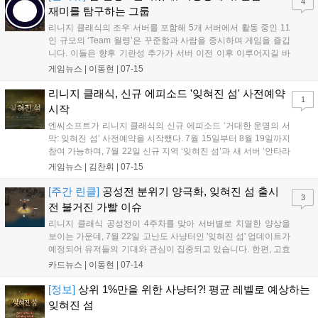
4
재미를 탐구하는 그룹
리니지 클래식의 조우 서버를 포함해 5개 서버에서 활동 중인 11
인 규모의 ‘Team 월령’은 꾸준함과 사람을 중시하며 게임을 즐깁
니다. 이들은 향후 기란성 추가가 서버 이전 이후 이루어지길 바
라며, 아덴과 오만의 탑 등 신규 콘텐츠에 기대감을 표했습니다.
게임뉴스 |
이동현
|
07-15
또한, 신규 클래스 도입 시 전술적 역할을 수행하는 캐릭터를 희
망하며, 과도한 캐시 장비 도입보다는 리니지 고유의 긴장감과 사
리니지 클래식, 신규 에피소드 '잊혀진 섬' 사전예약
1
회적 구조를 유지하는 방향의 업데이트를 당부했습니다....
시작
엔씨소프트가 리니지 클래식의 신규 에피소드 ‘거대한 운명의 서
막: 잊혀진 섬’ 사전예약을 시작했다. 7월 15일부터 8월 19일까지
참여 가능하며, 7월 22일 신규 지역 ‘잊혀진 섬’과 새 서버 ‘안타라
스’가 공개된다. 사전예약 시 서버별 보상이 제공되며, 7월 22일
게임뉴스 |
김찬휘
|
07-15
부터 8월 4일까지는 첫 서버 이전이 진행된다. 엔씨는 대규모 인
원 수용을 위해 신규 서버 ‘글루디오’도 추가 오픈할 예정이다. 상
[주간 린클]
공성전 분위기 양극화, 잊혀진 섬 출시
3
세 정보는 공식 홈페이지에서 확인 가능하다....
전 불거진 가빨 이슈
리니지 클래식 공성전이 4주차를 맞아 서버별로 치열한 양상을
보이는 가운데, 7월 22일 고난도 사냥터인 '잊혀진 섬' 업데이트가
예정되어 유저들의 기대와 관심이 집중되고 있습니다. 한편, 고효
율 사냥터 증가에 따른 물약 비용 및 무게 제한 문제로 유저 간 갑
카드뉴스 |
이동현
|
07-14
론을박이 이어지고 있으며, 신규 상위 장비의 연이은 출시로 인한
기존 아이템의 가치 하락 우려 등 게임 내 변화를 둘러싼 다양한
[정보]
상위 1%만을 위한 사냥터?! 평균 레벨로 예상하는
논쟁이 활발하게 전개되고 있습니다....
잊혀진 섬