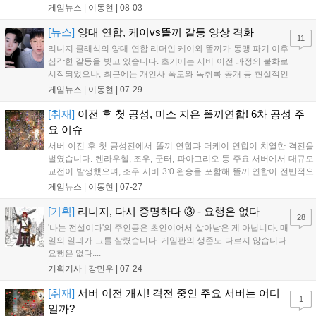
었고, 노통수연합은 치열한 교전 끝에 윈성과 켄성을 확보했다. 군터 서
게임뉴스 |
이동현
|
08-03
버 역시 노통수연합이 3개의 성을 모두 차지하며 반왕의 통일을 달성했
다. 더케이연합은 본진 성을 모두 내어주며 대규모 정비가 예상된다....
[뉴스]
양대 연합, 케이vs똘끼 갈등 양상 격화
11
리니지 클래식의 양대 연합 리더인 케이와 똘끼가 동맹 파기 이후
심각한 갈등을 빚고 있습니다. 초기에는 서버 이전 과정의 불화로
시작되었으나, 최근에는 개인사 폭로와 녹취록 공개 등 현실적인
영역까지 싸움이 격화되어 돌이킬 수 없는 상황입니다. 현재 구체
게임뉴스 |
이동현
|
07-29
적인 대결 일정은 없으나 양측 팬덤 간의 충돌이 빈번해지며 게임
내외적으로 큰 파장이 일고 있어 향후 두 세력의 행보에 귀추가
[취재]
이전 후 첫 공성, 미소 지은 똘끼연합! 6차 공성 주
주목됩니다....
요 이슈
서버 이전 후 첫 공성전에서 똘끼 연합과 더케이 연합이 치열한 격전을
벌였습니다. 켄라우헬, 조우, 군터, 파아그리오 등 주요 서버에서 대규모
교전이 발생했으며, 조우 서버 3:0 완승을 포함해 똘끼 연합이 전반적으
로 우세한 성과를 거뒀습니다. 특히 똘끼 연합은 상대 본진인 켄라우헬
게임뉴스 |
이동현
|
07-27
과 파아그리오에서 켄트성을 탈취하는 전략적 성과를 냈습니다. 이번 공
성전은 양 연합의 자존심을 건 대결로, 향후 2차 서버 이전 이후의 판도
[기획]
리니지, 다시 증명하다 ③ - 요행은 없다
28
변화에도 큰 관심이 쏠리고 있습니다....
'나는 전설이다'의 주인공은 초인이어서 살아남은 게 아닙니다. 매
일의 일과가 그를 살렸습니다. 게임판의 생존도 다르지 않습니다.
요행은 없다....
기획기사 |
강민우
|
07-24
[취재]
서버 이전 개시! 격전 중인 주요 서버는 어디
1
일까?