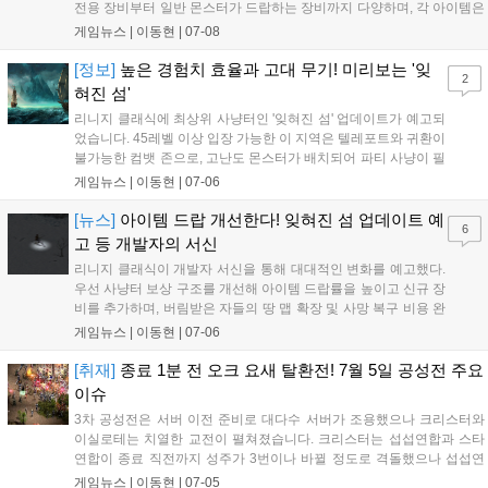
전용 장비부터 일반 몬스터가 드랍하는 장비까지 다양하며, 각 아이템은
고유의 능력치와 옵션을 지닙니다. 특히 사이하의 활은 무형 화살 기능
게임뉴스 |
이동현
|
07-08
으로 무게 효율이 높고, 데스 블레이드는 비손상과 언데드 추타를 모두
갖춘 기사 최상위 무기로 평가받습니다. 돌 장갑은 높은 방어력과 대미
[정보]
높은 경험치 효율과 고대 무기! 미리보는 '잊
2
지 감소 효과를 제공하지만 무게가 무겁다는 단점이 있습니다. 일부 무
혀진 섬'
기의 마법 발동 효과는 현재 툴팁에 표기되지 않아 실제 획득 후 확인이
리니지 클래식에 최상위 사냥터인 '잊혀진 섬' 업데이트가 예고되
필요합니다....
었습니다. 45레벨 이상 입장 가능한 이 지역은 텔레포트와 귀환이
불가능한 컴뱃 존으로, 고난도 몬스터가 배치되어 파티 사냥이 필
수적입니다. 섬 내부에서는 봉인된 무기와 고대의 주문서를 조합
게임뉴스 |
이동현
|
07-06
해 고대의 검, 대검, 보우건 등 파격적인 성능의 무기를 제작할 수
있습니다. 다만 높은 난이도와 폐쇄적인 환경으로 인해 초기에는
[뉴스]
아이템 드랍 개선한다! 잊혀진 섬 업데이트 예
6
상위 세력 간의 이권 다툼이 치열할 것으로 보이며, 구체적인 업
고 등 개발자의 서신
데이트 일정은 추후 공개될 예정입니다....
리니지 클래식이 개발자 서신을 통해 대대적인 변화를 예고했다.
우선 사냥터 보상 구조를 개선해 아이템 드랍률을 높이고 신규 장
비를 추가하며, 버림받은 자들의 땅 맵 확장 및 사망 복구 비용 완
화 등 편의성을 높인다. 또한 성 세금 시스템 강화와 개인 및 혈맹
게임뉴스 |
이동현
|
07-06
단위의 서버 이전 시스템을 준비 중이다. 향후 '잊혀진 섬' 업데이
트와 '안타라스' 공략을 예고했으나 구체적인 일정은 미정이다. 이
[취재]
종료 1분 전 오크 요새 탈환전! 7월 5일 공성전 주요
번 조치는 유저들의 불만을 해소하고 게임의 활력을 되찾기 위한
이슈
것으로, 차주부터 주차별로 순차 반영될 예정이다....
3차 공성전은 서버 이전 준비로 대다수 서버가 조용했으나 크리스터와
이실로테는 치열한 교전이 펼쳐졌습니다. 크리스터는 섭섭연합과 스타
연합이 종료 직전까지 성주가 3번이나 바뀔 정도로 격돌했으나 섭섭연
합이 3성을 수성했습니다. 이실로테는 에이지연합과 수호연합이 켄트성
게임뉴스 |
이동현
|
07-05