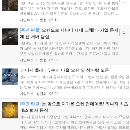
6월 21일 공성전 업데이트를 앞두고 6월 10일 업데이트를 통해
젤과 데이 판매처가 기란 마을에서 켄트, 화전민, 우드벡 마을로
변경되었습니다. 가격은 기존과 동일하나 이번 조치는 공성전 승
리 시 해당 마을에서 세금을 징수할 수 있는 메리트를 부여하기
게임뉴스 |
이동현
|
06-10
위한 사전 작업으로 풀이됩니다. 이에 따라 켄트 성, 윈다우드 성,
오크 요새가 초기 공성전의 주요 전장이 될 것으로 전망됩니다....
[주간 린클]
오렌으로 사냥터 세대 교체! 대기열 문제
1
에 전 서버 몸살
6월 4일 리니지 클래식에 신규 지역 오렌이 업데이트되어 상아탑
과 설벽 등 새로운 사냥터가 추가되었습니다. 하지만 사전 예약
쿠폰 보상으로 제공된 장비와 무한 순간 이동 주문서가 불법 자동
사냥 프로그램 사용자들에게 악용되며 전 서버에 대기열 폭주 현
게임뉴스 |
이동현
|
06-08
상이 발생했습니다. 일부 서버는 접속에 최대 30시간이 소요되는
등 운영상 문제가 심각하며, 50레벨 이후 스탯 분배의 형평성 논
'리니지 클래식', 눈의 마을 오렌 및 상아탑 오픈
란까지 더해져 유저들의 불만이 고조되고 있습니다....
엔씨소프트가 리니지 클래식에 신규 지역 오렌과 던전 상아탑을 4일 업
데이트했다. PVP 특화 서버 오렌은 4일 저녁 8시 오픈하며, 6월 10일에
는 얼음 수정 동굴과 50레벨 전용 퀘스트가 추가된다. 이용자는 7월 1일
까지 사전예약에 참여해 다양한 보상을 받을 수 있으며, 자세한 내용은
게임뉴스 |
김찬휘
|
06-04
공식 홈페이지에서 확인 가능하다. 이번 업데이트로 신규 변신과 펫도
추가되어 게임의 재미를 더할 예정이다....
[주간 린클]
눈 앞으로 다가온 오렌 업데이트! 리니지 최초
데스 법사 등장
리니지 클래식의 최종장인 오렌 에피소드 업데이트가 다가오며 27일부
터 사전 예약이 시작되었습니다. 이번 업데이트로 신규 지역 오렌과 상
아탑, PvP 전용 서버가 추가될 예정입니다. 한편, 마법사 클래스 최초로