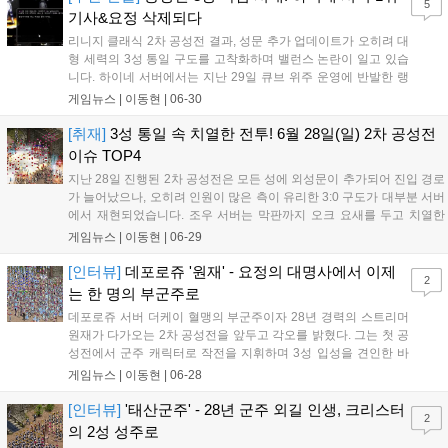
5
장됩니다....
기사&요정 삭제되다
리니지 클래식 2차 공성전 결과, 성문 추가 업데이트가 오히려 대
형 세력의 3성 통일 구도를 고착화하며 밸런스 논란이 일고 있습
니다. 하이네 서버에서는 지난 29일 큐브 위주 운영에 반발한 랭
킹 1위 캐릭터의 삭제식이 생중계되는 등 게임 방향성에 대한 유
게임뉴스 |
이동현
|
06-30
저들의 불만이 최고조에 달했습니다. 한편, 최근 잦은 게임 튕김
현상과 구독 인증 오류로 접속이 차단되는 문제가 발생해 이용자
[취재]
3성 통일 속 치열한 전투! 6월 28일(일) 2차 공성전
들이 큰 불편을 겪고 있으며, 이에 대한 운영진의 신속한 원인 규
이슈 TOP4
명과 공지가 요구되는 상황입니다....
지난 28일 진행된 2차 공성전은 모든 성에 외성문이 추가되어 진입 경로
가 늘어났으나, 오히려 인원이 많은 측이 유리한 3:0 구도가 대부분 서버
에서 재현되었습니다. 조우 서버는 막판까지 오크 요새를 두고 치열한
접전을 벌인 끝에 빅연합이 승리했고, 데포로쥬는 똘만케 연합이, 이실
게임뉴스 |
이동현
|
06-29
로테는 에이지연합이 3성을 통일했습니다. 크리스터 서버 역시 섭섭연
합이 오크 요새 대난전 끝에 3성 수성에 성공하며 이번 공성전은 전반적
[인터뷰]
데포로쥬 '원재' - 요정의 대명사에서 이제
2
으로 기존 강세 연합들의 독주가 이어지는 결과로 마무리되었습니다....
는 한 명의 부군주로
데포로쥬 서버 더케이 혈맹의 부군주이자 28년 경력의 스트리머
원재가 다가오는 2차 공성전을 앞두고 각오를 밝혔다. 그는 첫 공
성전에서 군주 캐릭터로 작전을 지휘하며 3성 입성을 견인한 바
있다. 이번 2차 공성전에서는 성문 추가라는 새로운 변수를 대비
게임뉴스 |
이동현
|
06-28
해 연합과 철저히 전략을 구상 중이며, 3성 통일 유지를 목표로 최
선을 다하겠다고 전했다. 원재는 케이 군주와의 깊은 신뢰를 바탕
[인터뷰]
'태산군주' - 28년 군주 외길 인생, 크리스터
2
으로 팬들에게 감사 인사를 남겼다....
의 2성 성주로