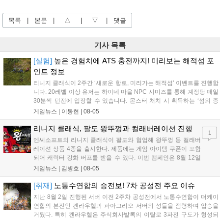
목록
|
본문
|
△
|
▽
|
댓글
기사 목록
[실험]
높은 경험치에 ATS 충전까지! 미리보는 해적섬 포
인트 정보
리니지 클래식이 2주간 ‘새로운 항로, 미리가는 해적섬’ 이벤트를 진행합
니다. 20레벨 이상 유저는 하이네 마을 NPC 시미즈를 통해 계정당 매일
30분씩 던전에 입장할 수 있습니다. 몬스터 처치 시 획득하는 ‘섬의 증
표’는 레스타 NPC를 통해 톱니바퀴, 충전석 등 소모품으로 교환 가능합
게임뉴스 |
이동현
|
08-05
니다. 낮은 난이도와 높은 경험치 효율을 자랑하므로 매일 참여해 성장
을 도모하는 것을 추천합니다....
리니지 클래식, 팔도 왕뚜껑과 컬래버레이션 진행
1
엔씨소프트의 리니지 클래식이 팔도와 협업해 왕뚜껑 등 컬래버
레이션 상품 4종을 출시한다. 제품에는 게임 아이템 쿠폰이 포함
되어 캐릭터 강화 버프를 받을 수 있다. 이번 캠페인은 8월 12일
부터 12월 1일까지 진행되며, SNS 이벤트 참여 시 추첨을 통해
게임뉴스 |
김병호
|
08-05
공식 가이드북을 증정한다. 자세한 내용은 공식 홈페이지에서 확
인 가능하다....
[취재]
노통수연합의 승전보! 7차 공성전 주요 이슈
지난 8월 2일 진행된 서버 이전 2주차 공성전에서 노통수연합이 더케이
연합의 본진인 켄라우헬과 파아그리오 서버의 성들을 점령하며 압승을
거뒀다. 특히 켄라우헬은 주식회사발록의 이탈로 3파전 구도가 형성되