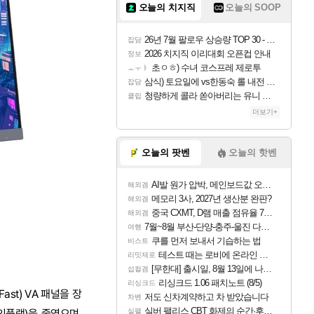
오늘의 치지직
오늘의 SOOP
26년 7월 팔로우 상승량 TOP 30 - 월간 치지직
잡담
2026 치지직 이리대회 오픈컵 안내
정보
초ㅇㅎ) 수녀 코스프레 제로투
ㅗㅜㅑ
삼식) 토요일에 vs한동숙 롤 내전 예정
잡담
청량하게 콜라 쏟아버리는 유니 ㅋㅋㅋ
클립
더보기+
오늘의 팟벤
오늘의 핫벤
AI발 원가 압박, 메인보드값 오르나
해외겜
메모리 3사, 2027년 생산분 완판?
해외겜
중국 CXMT, D램 매출 점유율 7%…글로벌 4위로 부상
해외겜
7월~8월 부산-단양-충주-울진 다녀왔어요~
여행
쿠를 먼저 보내서 기습하는 법
비스트
테스트 때는 로비에 온라인 기능이 있는데
리밋제로
[무한대] 출시일, 8월 13일에 나오나
섭컬겜
리싱크드 1.06 패치노트 (8/5)
리싱크드
ast) VA 패널을 장
저도 신차계약하고 차 받았습니다
차벤
실버 팰리스 CBT 화제의 순간·후기 모음
인풋랙)을 줄였으며,
실팰