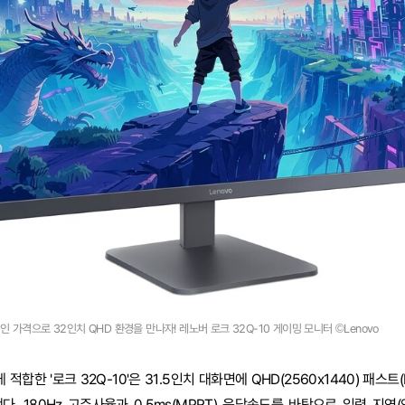
인 가격으로 32인치 QHD 환경을 만나자! 레노버 로크 32Q-10 게이밍 모니터 ©Lenovo
한 '로크 32Q-10'은 31.5인치 대화면에 QHD(2560x1440) 패스트(F
. 180Hz 고주사율과 0.5ms(MPRT) 응답속도를 바탕으로 입력 지연(