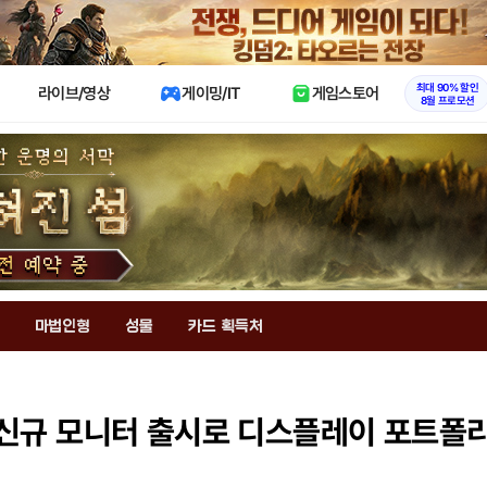
X
최대 90% 할인
라이브/영상
게이밍/IT
게임스토어
8월 프로모션
마법인형
성물
카드 획득처
 신규 모니터 출시로 디스플레이 포트폴