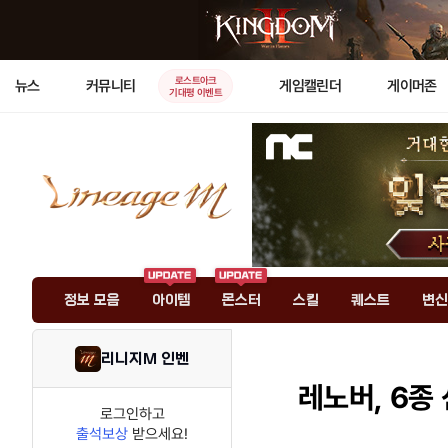
로스트아크
뉴스
커뮤니티
게임캘린더
게이머존
기대평 이벤트
정보 모음
아이템
몬스터
스킬
퀘스트
변신
리니지M 인벤
레노버, 6종
로그인하고
출석보상
받으세요!