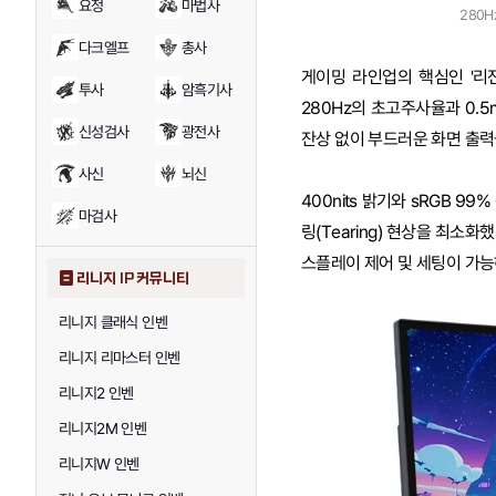
요정
마법사
280H
다크엘프
총사
게이밍 라인업의 핵심인 '리전 
투사
암흑기사
280Hz의 초고주사율과 0.
신성검사
광전사
잔상 없이 부드러운 화면 출력
사신
뇌신
400nits 밝기와 sRGB 9
마검사
링(Tearing) 현상을 최소화
스플레이 제어 및 세팅이 가능
리니지 IP 커뮤니티
리니지 클래식 인벤
리니지 리마스터 인벤
리니지2 인벤
리니지2M 인벤
리니지W 인벤