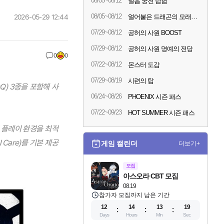
08/05~08/12
얼음 궁전 탐험
08/05~08/12
2026-05-29 12:44
얼어붙은 드래곤의 모래시계
07/29~08/12
공허의 사원 BOOST
07/29~08/12
공허의 사원 명예의 전당
0
0
07/22~08/12
몬스터 도감
07/29~08/19
시련의 탑
Q) 3종을 포함해 사
06/24~08/26
PHOENIX 시즌 패스
07/22~09/23
HOT SUMMER 시즌 패스
 플레이 환경을 최적
Care)를 기본 제공
게임 캘린더
더보기+
모집
아스오라 CBT 모집
08.19
참가자 모집까지 남은 기간
12
14
13
17
Days
Hours
Min
Sec