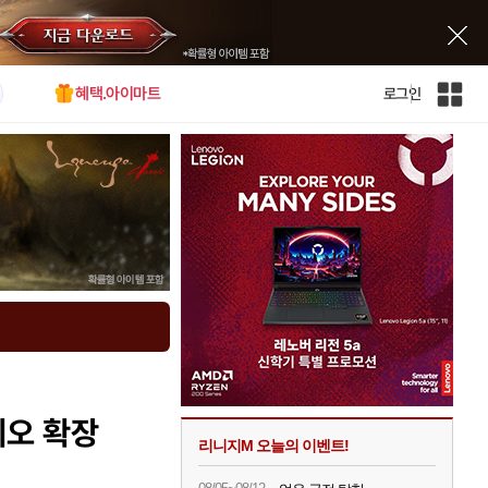
혜택.아이마트
로그인
인
벤
전
체
사
이
트
맵
리오 확장
리니지M 오늘의 이벤트!