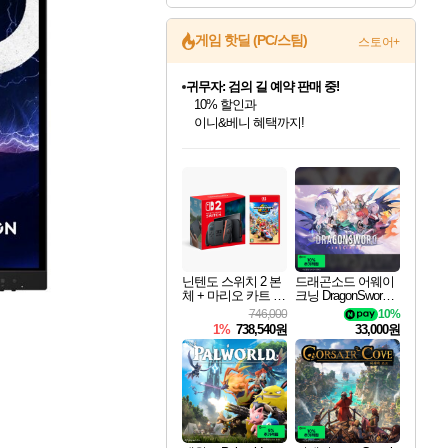
게임 핫딜 (PC/스팀)
스토어+
귀무자: 검의 길 예약 판매 중!
10% 할인과
이니&베니 혜택까지!
인벤게임즈 8월 특별 할인!
드래곤소드: 어웨이크닝 입점!
문명 7 특별 할인!
비스트 오브 리인카네이션 정식 출시!
커세어 코브 출시 기념 할인!
더 렐릭 퍼스트 가디언 정식 출시
베데스다 40주년 기념 할인 중!
마블 투혼 파이팅 소울즈 예약 판매 중!
캡콤 프렌차이즈 할인 진행 중!
캡콤 일부 상품 상시 할인
스타워즈 은하계 레이서
로블록스 기프트 카드 공식 입점
인기 퍼블리셔 모음!
스팀으로 만나는 드래곤소드!
조선&고려 DLC 출시 예정
게임프릭 신작 IP
해적'섬'을 발전시키자!
설화x하드코어 액션!
베데스다의 명작들을
마블 히어로 총 출동&화려한 격투!
몬헌, 바하 등 인기 IP를
몬헌 와일즈 & 드래곤즈 도그마2
인벤게임즈에서 10% 추가 적립
Robux를 가장 안전하고
최대 90% 할인가를 만나보세요!
네이버혜택과 함께 만나보세요!
50%할인&추가 적립까지!
네이버 혜택가와 함께 예약하세요!
할인&네이버혜택으로 만나보세요!
네이버페이 혜택과 만나보세요!
40주년 프로모션으로 만나보세요!
네이버 포인트 혜택까지!
할인가에 만나보세요!
일부 에디션 상시 할인!
혜택으로 예약 판매 중
편안하게 충전하세요
닌텐도 스위치 2 본
드래곤소드 어웨이
체 + 마리오 카트 월
크닝 DragonSword A
드
wakening
746,000
10%
1%
738,540원
33,000원