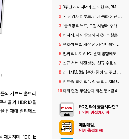
1
9주년 리니지M의 신의 한 수, BM 장비 아데나 판매 예고
2
"신성검사 리부트, 성장 특화 신규 서버" 리니지M 3월 업데이트 예고
3
"불요정 리부트, 로컬 사냥터 추가 예정" 리니지M 9주년 업데이트 예고
4
리니지, 다시 증명하다 ② - 되찾은 모바일 왕좌
5
수호석 특별 제작 전 가성비 확인 필수! 3월 2주차 업데이트 이슈
6
엔씨 리니지M, PC 결제 병행에도 모바일 '매출 1위' 탈환
7
신규 서버 사전 생성, 신규 수호성 추가 등 3월 1주차 업데이트 이슈
8
리니지M, 8월 1주차 한정 및 주말 제작 정보
출처
9
진드슬, 라던 리뉴얼 등 리니지M ContiNew 업데이트 핵심 요약
10
파티 던전 무임승차 개선 등 5월 4주차 업데이트 이슈
 곡률의 커브드 울트라
 주사율과 HDR10을
PC 견적이 궁금하다면?
) 기능을 탑재해 멀티태스
IT인벤 견적게시판
매일매일,
인벤 출석체크!
 제공하며, 100Hz