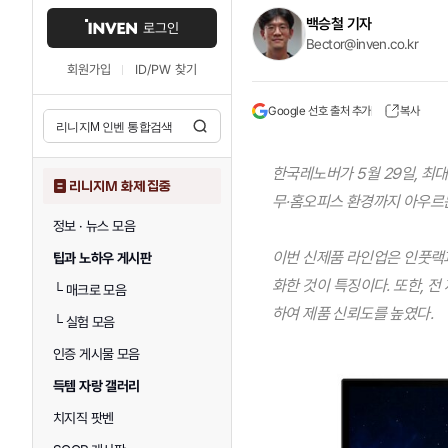
백승철 기자
로그인
Bector@inven.co.kr
회원가입
ID/PW 찾기
Google 선호 출처 추가
복사
한국레노버가 5월 29일, 최대
리니지M 화제 집중
무·홈오피스 환경까지 아우르는
정보 · 뉴스 모음
이번 신제품 라인업은 인풋랙
팁과 노하우 게시판
화한 것이 특징이다. 또한, 전
└
매크로 모음
하여 제품 신뢰도를 높였다.
└
실험 모음
인증 게시물 모음
득템 자랑 갤러리
치지직 팟벤