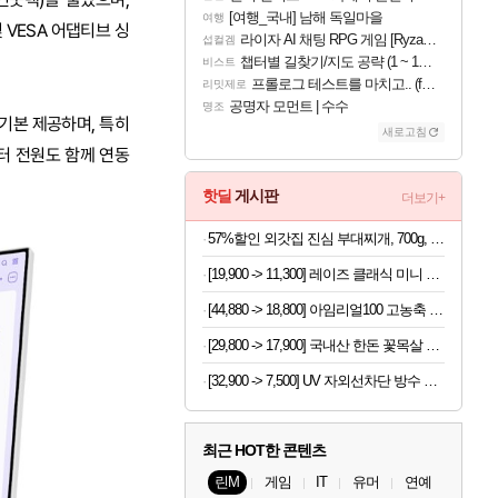
[여행_국내] 남해 독일마을
여행
및 VESA 어댑티브 싱
라이자 AI 채팅 RPG 게임 [RyzaChat: AI] 공개
섭컬겜
챕터별 길찾기/지도 공략 (1 ~ 12장)
비스트
프롤로그 테스트를 마치고.. (feat. 리아)
리밋제로
공명자 모먼트 | 수수
명조
 기본 제공하며, 특히
새로고침
니터 전원도 함께 연동
핫딜
게시판
더보기+
57%할인 외갓집 진심 부대찌개, 700g, 2팩
[19,900 -> 11,300] 레이즈 클래식 미니 감자칩 42.5g x 12개
[44,880 -> 18,800] 아임리얼100 고농축 타트체리 120ml x 24개
[29,800 -> 17,900] 국내산 한돈 꽃목살 500g x 2팩
[32,900 -> 7,500] UV 자외선차단 방수 방풍 양우산
최근 HOT한 콘텐츠
린M
게임
IT
유머
연예