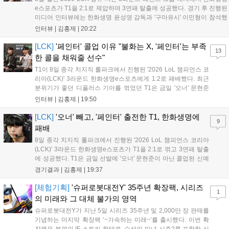
e스포츠가 T1을 2:1로 제압하며 3연패 탈출에 성공했다. 경기 후 진행된
미디어 인터뷰에는 한화생명 윤성영 감독과 '구마유시' 이민형이 참석했
다. 먼저 승리 소감에 대해 윤성영 감독은 "오랜만에 승리해 기분이 좋고,
인터뷰 |
김홍제
|
20:22
남은 경기도 잘 준비하겠다"고 밝혔으며, '구마유시' 역시 "3...
[LCK]
'페인터' 콜업 이유 "불화는 X, '페인터'는 부족
13
한 콜을 채워줄 선수"
T1이 8일 종각 치지직 롤파크에서 진행된 '2026 LoL 챔피언스 코
리아(LCK)' 3라운드 한화생명e스포츠에게 1:2로 패배했다. 최근
분위기가 좋던 디플러스 기아를 꺾었던 T1은 금일 '오너' 문현준
을 빼고 신예 '페인터' 김은후를 투입시키는 강수를 뒀으나 결국
인터뷰 |
김홍제
|
19:50
아쉬운 결과를 맞이하게 됐다. 이하 T1 임재현 감독대행과 '페이
즈' 김수환의 인터뷰 내...
[LCK]
'오너' 빼고, '페인터' 출전한 T1, 한화생명에
9
패배
8일 종각 치지직 롤파크에서 진행된 '2026 LoL 챔피언스 코리아
(LCK)' 3라운드 한화생명e스포츠가 T1을 2:1로 꺾고 3연패 탈출
에 성공했다. T1은 금일 선발에 '오너' 문현준이 아닌 콜업된 신예
'페인터' 김은후를 투입했지만, 결국 1:2로 패배하고 말았다. T1은
경기결과 |
김홍제
|
19:37
'케리아'의 카밀이 좋은 플레이를 통해 한화생명 바텀 듀오의 점멸
을 빼냈다....
[체험기획]
'슈퍼로봇대전Y' 35주년 확장팩, 시리즈
1
의 미래와 그 대체 불가의 영역
슈퍼로봇대전Y가 지난 5일 시리즈 35주년 및 2,000만 장 판매를
기념하는 마지막 확장팩 ‘~가속하는 미래~’를 출시했다. 이번 확