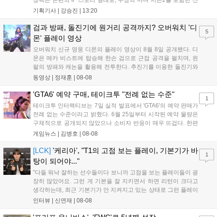
장팩은 본편의 IF 스토리 형태로, 수성의 마녀 시즌2를 포함한 신
규 참전작과 크로스오버 합체기를 선보이며 작품을 완결 짓는다.
기획기사 |
강승진
|
13:20
기존 연출의 한계와 로봇 게임 시장의 어려움 속에서도 팬들이 원
하는 몰입감 있는 서사와 조합을 구현하며 시리즈의 미래를 향한
검과 방패, 돌진기에 원거리 공격까지? 오버워치 '디
5
새로운 가능성을 제시했다....
몬' 플레이 영상
오버워치 신규 영웅 디몬의 플레이 영상이 8월 8일 공개됐다. 디
몬은 메카 비스트에 탑승해 한손 검으로 근접 공격을 펼치며, 왼
팔의 방패와 캐논을 활용해 전투한다. 추진기를 이용한 돌진기와
참격 형태의 궁극기를 보유했고, 메카 파괴 시 맨몸으로 기관총을
동영상 |
정재훈
|
08-08
사용하는 특징이 있다. 디몬은 오는 8월 12일 시작되는 시즌4 부
산의 영웅들 업데이트를 통해 정식 출시될 예정이다....
'GTA6' 예약 구매, 테이크투 "전례 없는 수준"
1
테이크투 인터랙티브는 7일 실적 발표에서 'GTA6'의 예약 판매가
전례 없는 수준이라고 밝혔다. 6월 25일부터 시작된 예약 물량은
구체적으로 공개되지 않았으나 소비자 반응이 매우 뜨겁다. 한편
11월 19일 PS5와 Xbox 시리즈 X|S로 정식 출시될 예정이며, 록
게임뉴스 |
김병호
|
08-08
스타 게임즈는 한국 시각 28일 오전 4시 넷플릭스를 통해 장편 영
상 'Grand Theft Auto VI: An Extended Look'을 최초 공개할 계획
[LCK]
'케리아', "T1의 고점 보는 플레이, 기본기가 바
1
이다....
탕이 되어야..."
"다들 워낙 잘하는 선수들이다 보니까 고점을 보는 플레이들이 굉
장히 많았어요. 그런 게 기본을 잘 지키면서 하면 리턴이 크다고
생각하는데, 최근 기본기가 안 지켜지고 있는 상태로 그런 플레이
를 추구하다 보니까 팀적으로 안 좋은 사고가 계속 많이 났던 것
인터뷰 |
신연재
|
08-08
같습니다." T1은 6일 서울 종로구 치지직 롤파크에서 열린 '2026
LoL 챔피언스 코리아(LCK)'...