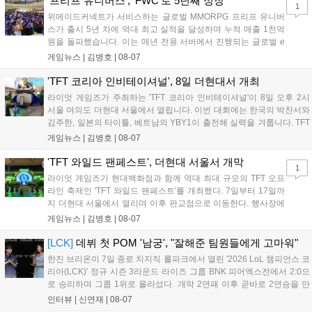
'프리프 유니버스', 'FWC'로 5년째 성장
1
위메이드커넥트가 서비스하는 글로벌 MMORPG 프리프 유니버
스가 출시 5년 차에 역대 최고 실적을 달성하며 누적 매출 1천억
원을 돌파했습니다. 이는 매년 전용 서버에서 진행되는 글로벌 e
스포츠 대회 FWC의 영향이 큽니다. FWC는 이용자가 동일한 조
게임뉴스 |
김병호
|
08-07
건에서 시즌을 함께 즐기는 구조로, 올해 4월 시작된 FWC 2026
은 전년 대비 매출과 이용자 지표가 대폭 상승하는 성과를 냈습니
'TFT 코리아 인비테이셔널', 8일 더현대서 개최
다. 오는 10월 필리핀 마닐라에서 총상금 11만 달러 규모의 제4회
라이엇 게임즈가 주최하는 'TFT 코리아 인비테이셔널'이 8일 오후 2시
FWC 그랜드 파이널이 개최될 예정이며, 위메이드커넥트는 이를
서울 여의도 더현대 서울에서 열립니다. 이번 대회에는 한국의 박찬서와
통해 커뮤니티 중심의 장기 성장 모델을 지속할 방침입니다....
김주한, 일본의 타이틀, 베트남의 YBY1이 출전해 실력을 겨룹니다. TFT
는 소속팀 없이 개인 자격으로 참가하는 독특한 대회 구조를 가지며, 누
게임뉴스 |
김병호
|
08-07
구나 참여 가능한 '소파에서 왕관까지'라는 철학을 실천하고 있습니다.
17일까지 이어지는 이번 행사는 신규 세트 체험과 공연 등 다양한 즐길
'TFT 와일드 팬페스트', 더현대 서울서 개막
1
거리를 제공하며, 이후 현대백화점 판교점에서도 행사가 이어질 예정입
라이엇 게임즈가 현대백화점과 함께 역대 최대 규모의 TFT 오프
니다. 연말에는 라스베이거스 오픈이 개최됩니다....
라인 축제인 'TFT 와일드 팬페스트'를 개최했다. 7일부터 17일까
지 더현대 서울에서 열리며 이후 판교점으로 이동한다. 행사장에
는 체험, 스페셜, 무대 존이 마련됐으며 8일 오후 2시 인비테이셔
게임뉴스 |
김병호
|
08-07
널, 15일 오후 2시 스트리머 매치, 17일 오후 7시 30분 QWER 공
연 등 다채로운 일정이 준비되어 있다. 사전 예약은 조기 마감될
[LCK]
데뷔 첫 POM '남궁', "잘해준 팀원들에게 고마워"
만큼 큰 인기를 끌고 있다....
한진 브리온이 7일 종로 치지직 롤파크에서 열린 '2026 LoL 챔피언스 코
리아(LCK)' 정규 시즌 3라운드 라이즈 그룹 BNK 피어엑스전에서 2:0으
로 승리하며 그룹 1위로 올라섰다. 개막 2연패 이후 곧바로 2연승을 만
들어내면서 이어질 4라운드에 대한 기대감을 올렸다. 다음은 이날 데뷔
인터뷰 |
신연재
|
08-07
첫 POM을 수상한 '남궁' 남궁성훈의 POM 인터뷰 전문이다....