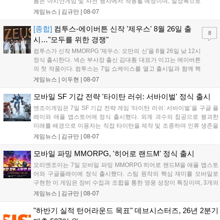
폼은 아시안게임 및 사전 행사에서 착용될 예정이며, 일상복으로
구성된 컬렉션은 오는 8월 28일부터 골스튜디오 공식 홈페이지
게임뉴스 |
김규만
|
08-07
와 무신사, 오프라인 매장에서 판매된다. 다만 아시안게임 결선에
서는 대회 규정에 따라 별도의 유니폼을 착용할 계획이다....
[종합]
컴투스-에이버튼 신작 '제우스' 8월 26일 출
8
시…"모두를 위한 경쟁"
컴투스가 신작 MMORPG '제우스: 오만의 신'을 8월 26일 낮 12시
정식 출시한다. 넥슨 부사장 출신 김대훤 대표가 이끄는 에이버튼
의 첫 작품이다. 컴투스는 7일 쇼케이스를 열고 출시일과 함께 핵
심 콘텐츠, 유료화 정책, 운영 방향을 공개했다. 캐릭터명 선점은
게임뉴스 |
이두현
|
08-07
8월 13일 오후 8시 시작한다. '제우스: 오만의 신'은 최고신 제우스
의 오만으로 균열이...
모바일 SF 기갑 전략 '타이탄 러쉬: 서바이벌' 정식 출시
엔조이게임은 7일 SF 기갑 전략 게임 ‘타이탄 러쉬: 서바이벌’을 구글 플
레이와 애플 앱스토어에 정식 출시했다. 외계 괴수의 침공으로 붕괴한
미래를 배경으로 이용자는 직접 타이탄을 제작 및 조종하며 인류 생존을
위한 전투를 펼친다. 지휘관 모집, 피난처 운영, 연맹 협동 콘텐츠가 특징
게임뉴스 |
김규만
|
08-07
이며 출시를 기념해 접속 시 영웅 경험치와 다이아몬드 등 다양한 성장
지원 보상을 제공한다. 상세 내용은 공식 커뮤니티에서 확인 가능하다....
모바일 파밍 MMORPG, '히어로 랜드M' 정식 출시
오리엔조이는 7일 모바일 파밍 MMORPG 히어로 랜드M을 애플 앱스토
어와 구글플레이에 정식 출시했다. 스팀 원작의 핵심 재미를 모바일로
구현한 이 게임은 장비 수집과 조합을 통한 영웅 성장이 특징이며, 3개의
무기 스킬을 활용한 전략적 전투와 길드전 등 다양한 콘텐츠를 제공한
게임뉴스 |
김규만
|
08-07
다. 정식 출시를 기념해 사전예약자 50만 명 달성 보상을 포함한 다양한
혜택을 지급하며, 상세 내용은 공식 라운지에서 확인할 수 있다. 이용자
"하반기 실적 턴어라운드 목표" 데브시스터즈, 26년 2분기
는 게임 접속 및 주요 콘텐츠 플레이를 통해 성장을 지원받을 수 있다....