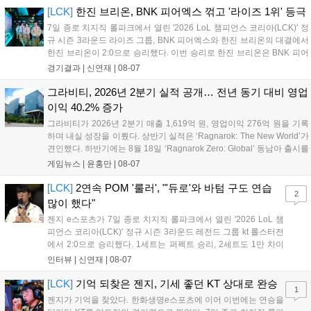
[LCK]
한진 브리온, BNK 피어엑스 꺾고 '라이즈 1위' 등극
7일 종로 치지직 롤파크에서 열린 '2026 LoL 챔피언스 코리아(LCK)' 정
규 시즌 3라운드 라이즈 그룹, BNK 피어엑스와 한진 브리온의 대결에서
한진 브리온이 2:0으로 승리했다. 이번 승리로 한진 브리온은 BNK 피어
엑스를 제치고 라이즈 그룹 1위로 올라섰다. 1세트, 한진 브리온이 '로머'
경기결과 |
신연재
|
08-07
조우진의 로크를 중심으로 게임을 유리하게 풀어갔다. '...
그라비티, 2026년 2분기 실적 공개… 전년 동기 대비 영업
이익 40.2% 증가
그라비티가 2026년 2분기 매출 1,619억 원, 영업이익 276억 원을 기록
하며 내실 성장을 이뤘다. 상반기 실적은 ‘Ragnarok: The New World’가
견인했다. 하반기에는 8월 18일 ‘Ragnarok Zero: Global’ 동남아 출시를
시작으로 9월 3일 ‘달려라 헤베레케 EX’, 9월 22일 ‘갈바테인’ 등 다양한
게임뉴스 |
윤홍만
|
08-07
신작을 선보인다. 4분기에는 ‘쟈레코 아케이드 콜렉션’과 ‘라이트 오디세
이’ 출시가 예정돼 있으며, 2027년에는 ‘Ragnarok 3’ 등 대작을 글로벌
[LCK]
2연속 POM '룰러', "'듀로'와 바텀 구도 연습
2
출시할 계획이다. 그라비티는 조인트벤처 설립과 라그나로크 에코 시스
많이 했다"
템 구축을 통해 신성장 동력을 확보할 방침이다....
젠지 e스포츠가 7일 종로 치지직 롤파크에서 열린 '2026 LoL 챔
피언스 코리아(LCK)' 정규 시즌 3라운드 레전드 그룹 kt 롤스터전
에서 2:0으로 승리했다. 1세트는 퍼펙트 승리, 2세트도 1만 차이
를 벌리며 25분 만에 승리하면서 말 그대로 압도적인 경기력을 선
인터뷰 |
신연재
|
08-07
보였다. '룰러' 박재혁은 1세트 코그모, 2세트 이즈리얼로 맹활약
하며 POM에 선정됐...
[LCK]
기억 되찾은 젠지, 기세 좋던 KT 상대로 완승
1
젠지가 기억을 찾았다. 한화생명e스포츠에 이어 이번에는 연승을