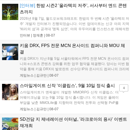
김영만 회장은 10년 만에 재추진되는 이번 시상식이 e스포츠의
[인터뷰]
한밤 시즌2 '울라텍의 저주', 서사부터 엔드 콘텐
성과와 가치를 널리 알리는 권위 있는 행사가 되도록 노력하겠다
츠까지
고 밝혔습니다....
2026년 8월 7일, 월드오브워크래프트: 한밤의 두 번째 시즌 '울라텍의 저
주' 개발자 인터뷰가 진행되었습니다. 이번 업데이트는 신규 야외 지역
'똬리의 섬'과 공격대 '맹독 심연', 야외 우두머리를 인스턴스로 재해석한
'소굴'을 포함합니다. 개발진은 하우징 시스템 개선 및 신화+ 던전 로테이
인터뷰 |
정재훈
|
08-07
션, 공격대 보상 강화 등을 예고하며, 한국 팬들의 열정적인 성원에 감사
를 표했습니다....
키움 DRX, FPS 전문 MCN 온사이드 컴퍼니와 MOU 체
결
키움 DRX가 지난 8월 5일 서울타워에서 FPS 전문 MCN 온사이드 컴퍼
니와 e스포츠 콘텐츠 강화를 위한 업무 협약을 체결했다. 양사는 이번 협
약을 통해 키움 DRX의 발로란트 선수단 IP와 온사이드 컴퍼니의 크리에
이터 네트워크를 결합하여 정규 및 특별 콘텐츠를 공동 기획한다. 또한
게임뉴스 |
김규만
|
08-07
디지털 콘텐츠 제작을 넘어 팬들이 직접 참여하는 오프라인 행사 등 온·
오프라인 연계 프로그램을 순차적으로 선보이며 e스포츠 생태계 확장에
스마일게이트 신작 '이클립스', 9월 10일 정식 출시
4
나설 계획이다....
스마일게이트가 엔픽셀이 개발한 MMORPG 신작 이클립스: 더
어웨이크닝을 오는 9월 10일 정식 출시합니다. 이 게임은 플레이
부담을 낮춘 MMOLite를 지향하며 전략적 전투와 선택형 PvP를
특징으로 합니다. 현재 공식 홈페이지와 앱 마켓에서 사전등록을
게임뉴스 |
김규만
|
08-07
진행 중이며 참여자에게는 초월 소환권 등 다양한 보상을 제공합
니다. 또한 카카오톡 채널 추가 시 주차별 스페셜 쿠폰과 한정 스
SD건담 지 제네레이션 이터널, '라크로아의 용사' 이벤트
킨, 경품 이벤트 등 풍성한 혜택을 마련해 이용자들의 기대를 모
재개최
으고 있습니다....