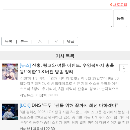
새로고침
등록
목록
|
본문
|
△
|
▽
|
댓글
기사 목록
[뉴스]
잔홍, 링코와 여름 이벤트, 수영복까지 총출
1
동! '이환' 1.3 버전 방송 정리
'이환'의 1.3 버전 「안개 너머의 별빛」이 8월 19일부터 9월 30
일까지 진행된다. 이번 업데이트로 신규 지역 어스름 구역과 메인
스토리 6장이 추가되며, S급 캐릭터 잔홍과 링코가 순차적으로
등장한다. 여름 시즌을 맞아 비치발리볼, 수상 오토바이 등 다채
게임뉴스 |
이성혁
|
23:22
로운 이벤트가 열리고, 캐릭터 렌더링 개선 및 랜덤 코스튬 등 편
의성도 강화된다. 8월 11일까지 사용 가능한 교환 코드 3종이 제
[LCK]
DNS '두두' "팬들 위해 끝까지 최선 다하겠다"
공되며, 상세 일정은 공식 채널을 통해 확인할 수 있다....
8일 펼쳐진 2026 LCK 정규 시즌 3라운드 라이즈 그룹 경기에서 농심 레
드포스를 2:0으로 완파하고 값진 승리를 거둔 DN 수퍼스의 탑 라이너
'두두' 이동주가 승리 소감과 함께 팀의 발전 과정에 대한 이야기를 전했
다. 먼저 오랜만의 2:0 완승에 대해 '두두'는 "진짜 오랜만에 거둔 2:0 승
인터뷰 |
김홍제
|
22:30