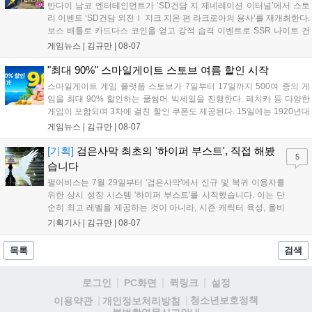
반다이 남코 엔터테인먼트가 ‘SD건담 지 제네레이션 이터널’에서 스토
리 이벤트 ‘SD건담 외전Ⅰ 지크 지온 편 라크로아의 용사’를 재개최한다.
보스 배틀로 카드다스 코인을 얻고 강적 습격 이벤트로 SSR 나이트 건
담을 획득할 수 있다. 로그인 보너스로 최대 다이아 3,000개를 지급하며,
게임뉴스 |
김규만
|
08-07
8월 31일까지 실물대 유니콘 건담 입상 피날레를 기념해 SSR 유닛을 전
원 증정한다. 또한 9월 30일까지 공식 유튜브에서 특별 프로그램을 시청
"최대 90%" 스마일게이트 스토브 여름 할인 시작
할 수 있다....
스마일게이트 게임 플랫폼 스토브가 7일부터 17일까지 500여 종의 게
임을 최대 90% 할인하는 쿨썸머 빅세일을 진행한다. 페치카 등 다양한
게임이 포함되며 3차에 걸친 할인 쿠폰도 제공된다. 15일에는 1920년대
경성 배경의 신작 그날의 신문이 출시되며, 15일부터 17일까지는 국내
게임뉴스 |
김규만
|
08-07
개발사 게임을 위한 시크릿 쿠폰도 추가 발행될 예정이다. 자세한 내용
은 공식 페이지에서 확인 가능하다....
[기획]
검은사막 최초의 '하이퍼 부스트', 직접 해봤
5
습니다
펄어비스는 7월 29일부터 '검은사막'에서 신규 및 복귀 이용자를
위한 상시 성장 시스템 '하이퍼 부스트'를 시작했습니다. 이는 단
순히 최고 레벨을 제공하는 것이 아니라, 시즌 캐릭터 육성, 올비
아 아카데미 수료, 아침의 나라 설화 진행 등 4단계 과정을 통해
기획기사 |
김규만
|
08-07
게임에 적응하며 공방합 750을 목표로 성장하는 구조입니다. 이
용자는 과제를 완수하며 동(V) 투발라 장비와 검은별 무기, 카라
목록
검색
자드 장신구 등을 획득해 주요 콘텐츠에 진입할 수 있습니다....
로그인
PC화면
퀵링크
설정
청소년보호정책
이용약관
개인정보처리방침