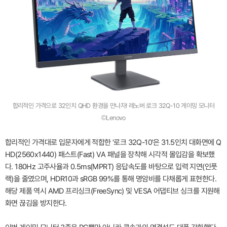
합리적인 가격으로 32인치 QHD 환경을 만나자! 레노버 로크 32Q-10 게이밍 모니터
©Lenovo
합리적인 가격대로 입문자에게 적합한 '로크 32Q-10'은 31.5인치 대화면에 Q
HD(2560x1440) 패스트(Fast) VA 패널을 장착해 시각적 몰입감을 확보했
다. 180Hz 고주사율과 0.5ms(MPRT) 응답속도를 바탕으로 입력 지연(인풋
랙)을 줄였으며, HDR10과 sRGB 99%를 통해 명암비를 다채롭게 표현한다.
해당 제품 역시 AMD 프리싱크(FreeSync) 및 VESA 어댑티브 싱크를 지원해
화면 끊김을 방지한다.