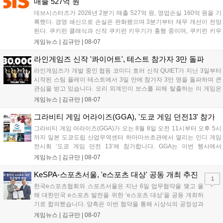
매출 527억 원
데브시스터즈가 2026년 2분기 매출 527억 원, 영업손실 160억 원을 기
록했다. 경영 쇄신으로 손실은 완화됐으며 3분기부터 재무 개선이 전망
된다. 쿠키런 클래식과 신작 쿠키런 키우기가 흥행 중이며, 쿠키런 키우
기는 13일 첫 업데이트를 시작으로 2주 간격의 콘텐츠를 제공한다. 또한
게임뉴스 |
김규만
|
08-07
9월 미국 로블록스 개발자 컨퍼런스에 참여해 IP 생태계를 확장할 계획
이다. 회사는 비용 효율화와 신작 흥행을 통해 하반기 실적 턴어라운드
라인게임즈 신작 '콰이어트', 테스트 참가자 3만 돌파
를 이끌 방침이다....
라인게임즈가 개발 중인 협동 코미디 호러 신작 QUIET가 지난 3일부터
시작된 스팀 플레이 테스트에서 3일 만에 참가자 3만 명을 돌파하며 큰
관심을 받고 있습니다. 오리 외계인이 보스를 피해 탈출하는 이 게임은
최대 4인 협동을 지원하며, 소음 관리와 물리 법칙을 활용한 전략적 플레
게임뉴스 |
김규만
|
08-07
이가 핵심입니다. 라인게임즈는 수집된 이용자 피드백을 반영해 게임성
을 개선 중이며, 상세 정보는 스팀 페이지에서 확인 가능합니다....
그라비티 게임 어라이즈(GGA), '도쿄 게임 던전13' 참가
그라비티 게임 어라이즈(GGA)가 오는 8월 8일 오전 11시부터 오후 5시
까지 일본 도쿄도립 산업무역센터 하마마쓰초관에서 열리는 인디 게임
전시회 ‘도쿄 게임 던전 13’에 참가합니다. GGA는 이번 행사에서
‘JALECO ARCADE COLLECTION’ 시리즈의 미공개 작품 12종을 최초
게임뉴스 |
김규만
|
08-07
공개하며, ‘다함께 쿠키요미. 월드 한국 Ver.’ 등 다양한 인디 게임을 선보
입니다. 시연 참여 관람객에게는 선착순으로 특별 굿즈를 증정하며, 인
KeSPA-스포츠서울, 'e스포츠 대상' 공동 개최 추진
1
디 게임 생태계 활성화와 신규 타이틀 반응 확인을 목표로 합니다....
한국e스포츠협회와 스포츠서울은 지난 6일 업무협약을 맺고 올
해 대한민국 e스포츠 발전을 위한 ‘e스포츠 대상’을 공동 개최하
기로 합의했습니다. 양측은 이번 협약을 통해 시상식의 공정성과
전문성을 강화하고 MZ세대를 겨냥한 미디어 영향력을 확대해 e
게임뉴스 |
김규만
|
08-07
스포츠 전 종목을 아우르는 대표 연례 행사로 육성할 계획입니다.