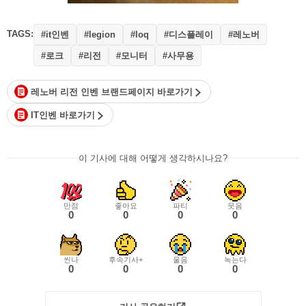
TAGS:
#it인벤
#디스플레이
#레노버
#legion
#loq
#로크
#리전
#모니터
#사무용
레노버 리전 인벤 브랜드페이지 바로가기
IT인벤 바로가기
이 기사에 대해 어떻게 생각하시나요?
만점
좋아요
파티
웃음
0
0
0
0
씬나
후속기사+
울음
녹는다
0
0
0
0