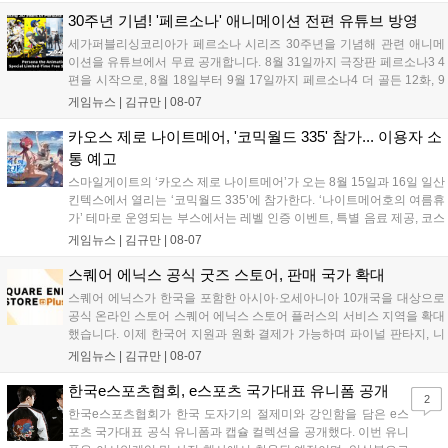
해 생명 나눔을 실천했습니다. 서태건 위원장은 이웃의 생명을 지키는
따뜻한 실천에 참여한 모든 임직원에게 감사의 뜻을 전하며 헌혈 문화
30주년 기념! '페르소나' 애니메이션 전편 유튜브 방영
확산에 앞장섰습니다....
세가퍼블리싱코리아가 페르소나 시리즈 30주년을 기념해 관련 애니메
이션을 유튜브에서 무료 공개합니다. 8월 31일까지 극장판 페르소나3 4
편을 시작으로, 8월 18일부터 9월 17일까지 페르소나4 더 골든 12화, 9
월 15일부터 10월 14일까지 페르소나5 시리즈가 순차 공개됩니다. 또한
게임뉴스 |
김규만
|
08-07
8월 16일까지 SNS를 통해 축하 메시지를 모집하며, 선정된 내용은 기념
영상 및 대형 전광판에 소개될 예정입니다....
카오스 제로 나이트메어, '코믹월드 335' 참가... 이용자 소
통 예고
스마일게이트의 ‘카오스 제로 나이트메어’가 오는 8월 15일과 16일 일산
킨텍스에서 열리는 ‘코믹월드 335’에 참가한다. ‘나이트메어호의 여름휴
가’ 테마로 운영되는 부스에서는 레벨 인증 이벤트, 특별 음료 제공, 코스
프레 모델 포토존 등 다채로운 행사가 진행된다. 유명 코스어 7인이 캐릭
게임뉴스 |
김규만
|
08-07
터로 변신해 이용자를 맞이하며, SNS 인증 시 추가 굿즈도 증정한다. 자
세한 정보는 공식 커뮤니티에서 확인 가능하다....
스퀘어 에닉스 공식 굿즈 스토어, 판매 국가 확대
스퀘어 에닉스가 한국을 포함한 아시아·오세아니아 10개국을 대상으로
공식 온라인 스토어 스퀘어 에닉스 스토어 플러스의 서비스 지역을 확대
했습니다. 이제 한국어 지원과 원화 결제가 가능하며 파이널 판타지, 니
어 등 주요 게임의 피규어, 굿즈를 구매할 수 있습니다. 신상품이 순차적
게임뉴스 |
김규만
|
08-07
으로 추가될 예정이며 이용자는 사이트에서 국가를 한국으로 설정해 이
용 가능합니다....
한국e스포츠협회, e스포츠 국가대표 유니폼 공개
2
한국e스포츠협회가 한국 도자기의 절제미와 강인함을 담은 e스
포츠 국가대표 공식 유니폼과 캡슐 컬렉션을 공개했다. 이번 유니