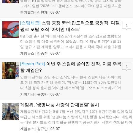
달리던 KT를 압도적인 경기력으로 꺾었다. 7일 종로 치지직 롤파
크에서 열린 '2026 LoL 챔피언스 코리아(LCK)' 정규 시즌 3라운
드 레전드 그룹, kt 롤스터와 젠지 e스포츠의 대결에서 젠지가 압
경기결과 |
신연재
|
08-07
승을 거뒀다. 개막주까지만 해도 급격하게 흔들리던 젠지였지만,
기억을 되찾기라도 한 듯 1,...
[스팀체크]
스팀 긍정 99% 압도적으로 긍정적, 디젤
1
펑크 포탑 조작 '아이언 네스트'
8월 6일 출시된 '아이언 네스트'가 사실적인 조작감으로 호평받으
며 스팀 신작 매출 상위권에 올랐습니다. '이터널 리턴'은 8월 13
일 정규 시즌 개막을 앞두고 프리시즌을 시작해 국내 매출 1위를
기록했습니다. 25주년을 맞은 '고스트 리콘' 시리즈는 8월 6일 쇼
게임뉴스 |
강승진
|
08-07
케이스와 함께 대규모 할인을 진행하며 순위가 급상승했고, 신작
'마블 투혼: 파이팅 소울즈'와 레트로 수리 시뮬레이션 '리스토
[Steam Pick]
이번 주 스팀에 쏟아진 신작, 지금 주목
1
리'도 스팀에 정식 출시되었습니다....
할 게임은?
인벤이 전하는 스팀 주간 소식입니다. 현재 스팀에서는 '사이버펑
크 게임 축제'가 진행 중이며, '위쳐3'는 11일까지 80% 할인합니
다. 6일 정식 출시된 '아이언 네스트'와 '필드 오브 미스트리아', '커
세어 코브'가 호평받고 있습니다. 한편, 7일 출시된 '마블 투혼'은
기획기사 |
윤홍만
|
08-07
태그 시스템에 대한 호불호가 갈리며 복합적 평가를 기록 중입니
다. 유비소프트의 '고스트리콘: 와일드랜드'는 7년 만의 대규모 업
게임위, '생명나눔 사랑의 단체헌혈' 실시
데이트 '라스트 라이츠'와 함께 95% 할인 중입니다....
게임물관리위원회는 8월 7일 부산 센텀지구 16개 유관기관과 함께 혈액
수급난 해소를 위한 '생명나눔 사랑의 단체헌혈'을 실시했습니다. 게임위
는 매년 분기별로 정기 헌혈을 진행하며 공공기관의 사회적 책임을 다하
고 있으며, 이번 행사에는 영화진흥위원회 등 14개 기관 임직원이 동참
게임뉴스 |
김규만
|
08-07