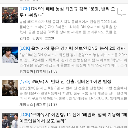
리라 기쁘다. 특히 불리했던 1세트를 역전승으로 이끌어내...
[LCK]
DNS에 패배 농심 최인규 감독 "운영, 밴픽 모
1
두 아쉬웠다"
농심 레드포스가 8일 종각 치지직 롤파크에서 진행된 '2026 LoL
챔피언스 코리아(LCK)' 3라운드 최하위 DN 수퍼스에 발목을 잡
혔다. 금일 농심은 DNS를 상대로 제대로 뭘 보여주지도 못한 완
패를 당하고 말았다. 이하 농심 레드포스 최인규 감독과 '리헨즈'
인터뷰 |
김홍제
|
22:20
손시우의 인터뷰 전문이다. Q. 금일 DNS에 0:2로 패배했는데? 최
인규 감독 : 모든 경...
[LCK]
올해 가장 좋은 경기력 선보인 DNS, 농심 2:0 격파
2승 19패인 DN 수퍼스가 화끈한 경기 운영으로 농심 레드포스를 2:0으
로 잡고 3승째를 기록했다. 경기 초반 농심은 바텀 다이브로 '덕담'의 이
즈리얼을 깔끔하게 잡으며 출발했다. 농심이 계속 '스펀지'의 바이, '스카
웃'의 신드라가 맹활약하며 초반부터 잡은 주도권을 계속 잘 굴렸다.
경기결과 |
김홍제
|
21:53
DNS는 불리하지만 골드 차이는 크게 벌어지지 않으며 잘 따라가고 있
었...
[뉴스]
8/8(토) 세 번째 신 선출, 칼테온4 이변 발생
솔(인챈트)은 지난 8월 8일 세 번째 신 선출을 진행했다. 이번 선출에서
는 칼테온4와 린델4 등에서 치열한 순위 다툼 끝에 새로운 신이 탄생하
며 세력 구도가 변화했다. 한편 8월 말 예정된 EPISODE 01 업데이트를
통해 월드 콘텐츠가 추가될 예정이며, 이를 통해 추후 주신 및 절대신에
게임뉴스 |
박재훈
|
21:37
대한 정보가 공개될 것으로 기대된다. 서버별 입지 확보를 위한 경쟁은
더욱 가속화될 전망이다....
[LCK]
'구마유시' 이민형, T1 신예 '페인터' 깜짝 기용에 "메
이크업실에서 보고 놀라"
8일 열린 2026 LCK 정규 시즌 3라운드 레전드 그룹 매치에서 한화생명