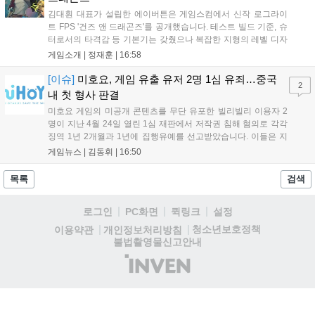
김대훤 대표가 설립한 에이버튼은 게임스컴에서 신작 로그라이
트 FPS '건즈 앤 드래곤즈'를 공개했습니다. 테스트 빌드 기준, 슈
터로서의 타격감 등 기본기는 갖췄으나 복잡한 지형의 레벨 디자
인은 개선이 필요해 보입니다. 또한, 성장 트랙의 과도한 분절과
게임소개 |
정재훈
|
16:58
무기 다양성 부족 등 로그라이트 장르적 재미 측면에서도 보완이
요구됩니다. 개발사는 향후 캐릭터 추가 등을 통해 게임성을 다듬
[이슈]
미호요, 게임 유출 유저 2명 1심 유죄…중국
2
어 경쟁력을 확보할 계획입니다....
내 첫 형사 판결
미호요 게임의 미공개 콘텐츠를 무단 유포한 빌리빌리 이용자 2
명이 지난 4월 24일 열린 1심 재판에서 저작권 침해 혐의로 각각
징역 1년 2개월과 1년에 집행유예를 선고받았습니다. 이들은 지
난해 7월부터 원신 등 주요 게임의 영상을 유포해 60만 회 이상의
게임뉴스 |
김동휘
|
16:50
조회수를 기록했습니다. 미호요는 이번 판결이 새 사법해석 시행
이후 중국 내 첫 형사사건임을 강조하며 향후 무단 유출에 강경
목록
검색
대응할 방침입니다....
로그인
PC화면
퀵링크
설정
청소년보호정책
이용약관
개인정보처리방침
불법촬영물신고안내
(주)
인
벤