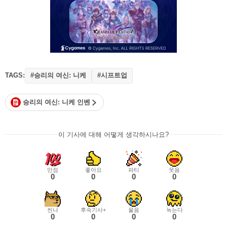
TAGS:
#승리의 여신: 니케
#시프트업
승리의 여신: 니케 인벤
이 기사에 대해 어떻게 생각하시나요?
만점
좋아요
파티
웃음
0
0
0
0
씬나
후속기사+
울음
녹는다
0
0
0
0