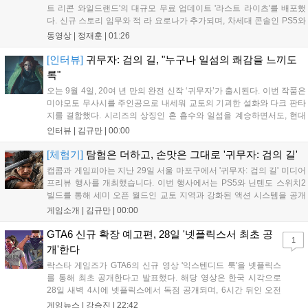
트 리콘 와일드랜드'의 대규모 무료 업데이트 '라스트 라이츠'를 배포했
다. 신규 스토리 임무와 적 라 요로나가 추가되며, 차세대 콘솔인 PS5와
Xbox Series X|S에서 4K 60FPS를 지원한다. 또한 편의성 개선과 함께
동영상 |
정재훈
|
01:26
과거 콘텐츠가 복원되어 기존 및 신규 이용자 모두에게 새로운 즐길 거
리를 제공한다....
[인터뷰]
귀무자: 검의 길, "누구나 일섬의 쾌감을 느끼도
록"
오는 9월 4일, 20여 년 만의 완전 신작 ‘귀무자’가 출시된다. 이번 작품은
미야모토 무사시를 주인공으로 내세워 교토의 기괴한 설화와 다크 판타
지를 결합했다. 시리즈의 상징인 혼 흡수와 일섬을 계승하면서도, 현대
적인 검극 액션과 '무너뜨리기 일섬'을 더해 전투의 깊이를 더했다. 개발
인터뷰 |
김규만
|
00:00
진은 정해진 공략법 대신 플레이어의 선택에 따른 사무라이 액션을 구현
하고자 했으며, 실제 검술 전문가의 모션 캡처를 통해 리얼리티를 극대
[체험기]
탐험은 더하고, 손맛은 그대로 '귀무자: 검의 길'
화했다. 세계관을 새롭게 재구성한 이번 신작은 기존 시리즈와 설정은
캡콤과 게임피아는 지난 29일 서울 마포구에서 '귀무자: 검의 길' 미디어
다르지만, 특유의 통쾌한 손맛과 다크 판타지 분위기를 충실히 담아내어
프리뷰 행사를 개최했습니다. 이번 행사에서는 PS5와 닌텐도 스위치2
시리즈 팬과 신규 이용자 모두에게 새로운 재미를 선사할 예정이다....
빌드를 통해 세미 오픈 월드인 교토 지역과 강화된 액션 시스템을 공개
했습니다. 주인공 미야모토 무사시가 오니를 정화하는 과정을 담았으며,
게임소개 |
김규만
|
00:00
패링과 혼 흡수 등 전략적 전투 요소가 특징입니다. 정식 출시를 앞두고
탄탄한 게임성을 선보여 기대감을 높였습니다....
GTA6 신규 확장 예고편, 28일 '넷플릭스서 최초 공
1
개'한다
락스타 게임즈가 GTA6의 신규 영상 '익스텐디드 룩'을 넷플릭스
를 통해 최초 공개한다고 발표했다. 해당 영상은 한국 시각으로
28일 새벽 4시에 넷플릭스에서 독점 공개되며, 6시간 뒤인 오전
10시부터 공식 유튜브와 홈페이지에서도 확인할 수 있다. 기존보
게임뉴스 |
강승진
|
22:42