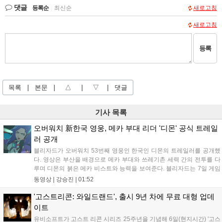
댓글
등록순
|
최신순
새로고침
새로고침
등록
목록
|
본문
|
△
|
▽
|
댓글
기사 목록
오버워치 新한국 영웅, 메카 부대 리더 '디몬' 공식 트레일
러 공개
블리자드가 오버워치 53번째 영웅인 한국인 디몬의 트레일러를 공개했
다. 영상은 부산을 배경으로 메카 부대와 쓰레기촌 세력 간의 전투를 다
루며 디몬의 붉은 메카 비스트와 능력을 보여준다. 블리자드는 7일 게임
플레이 영상 공개를 시작으로 10일 시즌4 트레일러를 선보이며, 11일 시
동영상 |
강승진
|
01:52
작되는 시즌4를 통해 디몬을 정식 출시할 예정이다. 향후 메카 부대와 탈
론의 대립이 본격화될 전망이다....
'고스트리콘: 와일드랜드', 출시 9년 차에 무료 대형 업데
이트
유비소프트가 고스트 리콘 시리즈 25주년을 기념해 6일(현지시간) '고스