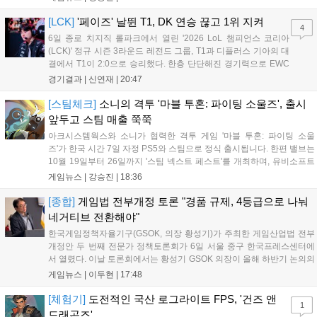
다 게임플레이 비중이 클 것으로 기대되는 가운데, 넷플릭스와의
이례적인 협업이 향후 게임 마케팅 방식에 어떤 변화를 가져올지
[LCK]
'페이즈' 날뛴 T1, DK 연승 끊고 1위 지켜
4
전 세계 팬들의 이목이 쏠리고 있다....
6일 종로 치지직 롤파크에서 열린 '2026 LoL 챔피언스 코리아
(LCK)' 정규 시즌 3라운드 레전드 그룹, T1과 디플러스 기아의 대
결에서 T1이 2:0으로 승리했다. 한층 단단해진 경기력으로 EWC
우승을 기점으로 파죽지세의 연승을 이어가던 디플러스 기아를
경기결과 |
신연재
|
20:47
잠재웠다. 1세트, T1이 앞서갔다. 바텀 듀오 킬로 주도권을 잡은
T1은 첫 드래곤을 두드렸...
[스팀체크]
소니의 격투 '마블 투혼: 파이팅 소울즈', 출시
앞두고 스팀 매출 쭉쭉
아크시스템웍스와 소니가 협력한 격투 게임 '마블 투혼: 파이팅 소울
즈'가 한국 시간 7일 자정 PS5와 스팀으로 정식 출시됩니다. 한편 밸브는
10월 19일부터 26일까지 '스팀 넥스트 페스트'를 개최하며, 유비소프트
의 '더 디비전 리서전스'가 스팀에 출시되었고, 농장 시뮬레이션 '돌록 타
게임뉴스 |
강승진
|
18:36
운'은 얼리액세스를 마치고 정식 서비스를 시작했습니다. 이번 신작들은
각기 다른 장르에서 이용자들의 기대를 모으고 있습니다....
[종합]
게임법 전부개정 토론 "경품 규제, 4등급으로 나눠
네거티브 전환해야"
한국게임정책자율기구(GSOK, 의장 황성기)가 주최한 게임산업법 전부
개정안 두 번째 전문가 정책토론회가 6일 서울 중구 한국프레스센터에
서 열렸다. 이날 토론회에서는 황성기 GSOK 의장이 올해 하반기 논의의
주요 쟁점과 성과를 짚은 데 이어, 박종현 한양대 법학전문대학원 교수
게임뉴스 |
이두현
|
17:48
가 게임진흥원 등 게임 관련 거버넌스를, 이병찬 법무법인 온새미로 변
호사가 게임 등...
[체험기]
도전적인 국산 로그라이트 FPS, '건즈 앤
1
드래곤즈'