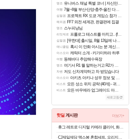
유니버스 채널 특별 코너 | 자신만의 스타일
명조
7월~8월 부산-단양-충주-울진 다녀왔어요~
여행
프로젝트 RX 도쿄 게임쇼 참가 결정
섭컬겜
FF7 외전 세계관, 완결편에 집결
해외겜
스누피냥님
명조
프롤로그 테스트를 마치고.. (feat. 리아)
리밋제로
[무한대] 출시일, 8월 13일에 나오나
섭컬겜
혹시 이 만화 아시는 분 계신가요
애니클립
캐릭터 소개 - 카가미하라 하루
아스오라
동해바다 추암해수욕장
여행
여기서 R1 뭘 말하는거고 R2가 뭘말하는걸까요?
명조
저도 신차계약하고 차 받았습니다
차벤
아키츠 아키나 성우 정보 및 주요 필모
아스오라
모든 성소 위치 공략 (40개) - 귀환한 영혼 도전과제
비스트
모든 바우에라 업그레이드 아이템 획득 위치 공략 (89개)
비스트
새로고침
핫딜
게시판
더보기+
휴그 레트로 디지털 카메라 클리어, 화이트
CJ제일제당 맥스봉 혼합세트, 오리지널 525g 2개 + 치즈 525g 2개, 1세트