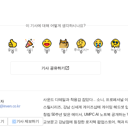
이 기사에 대해 어떻게 생각하시나요?
좋아요
파티
웃음
씬나
후속기사+
울음
녹는다
0
0
0
0
0
0
0
기사 공유하기
기자
@inven.co.kr
스틸시리즈, 강남 신세계 게이즈샵에 게이밍 헤드셋 
보기
기사 제보하기