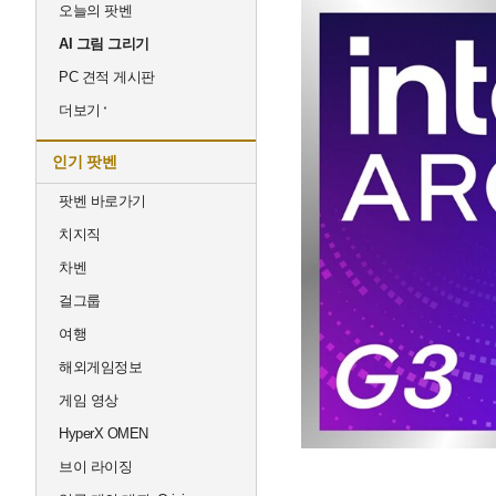
오늘의 팟벤
AI 그림 그리기
PC 견적 게시판
더보기
인기 팟벤
팟벤 바로가기
치지직
차벤
걸그룹
여행
해외게임정보
게임 영상
HyperX OMEN
브이 라이징