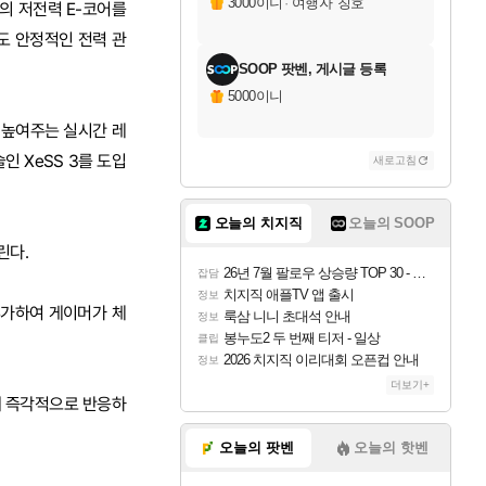
3000이니
·
'여행자' 칭호
개의 저전력 E-코어를
도 안정적인 전력 관
SOOP 팟벤, 게시글 등록
5000이니
를 높여주는 실시간 레
 XeSS 3를 도입
새로고침
오늘의 치지직
오늘의 SOOP
린다.
26년 7월 팔로우 상승량 TOP 30 - 월간 치지직
잡담
치지직 애플TV 앱 출시
정보
추가하여 게이머가 체
룩삼 니니 초대석 안내
정보
봉누도2 두 번째 티저 - 일상
클립
2026 치지직 이리대회 오픈컵 안내
정보
더보기+
에 즉각적으로 반응하
오늘의 팟벤
오늘의 핫벤