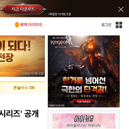
혜택.아이마트
로그인
인
벤
전
체
사
이
트
맵
콘솔마스 DB
-시리즈' 공개