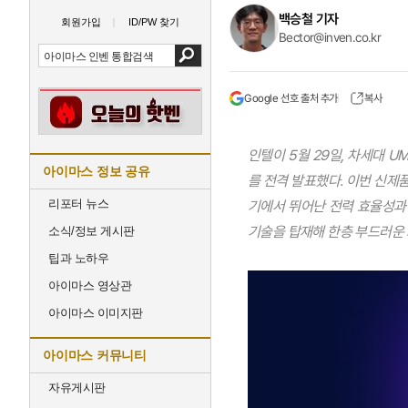
백승철 기자
회원가입
ID/PW 찾기
Bector@inven.co.kr
Google 선호 출처 추가
복사
인텔이 5월 29일, 차세대 UMP
아이마스 정보 공유
를 전격 발표했다. 이번 신제품
리포터 뉴스
기에서 뛰어난 전력 효율성과 
기술을 탑재해 한층 부드러운 
소식/정보 게시판
팁과 노하우
아이마스 영상관
아이마스 이미지판
아이마스 커뮤니티
자유게시판