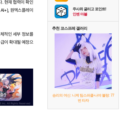
. 현재 협력이 확인
주사위 굴리고 포인트!
EX AI+), 원엑스플레이
인벤 마블
추천 코스프레 갤러리
 구체적인 세부 정보를
공급이 확대될 예정으
승리의 여신: 니케 팀스파클-나야 블랑: 77
번 타자