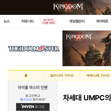
로스트아크
뉴스
커뮤니티
게임캘린더
게이머존
기대평 이벤트
홈
밀리시타 가이드
데레스테 가이드
아이돌 마스터 인벤
차세대 UMPC의 
로그인하고
출석보상
받으세요!
로그인