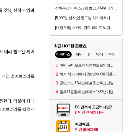
상하목장 아이스크림 초코, 474ml, 1개 + 프로즌 그릭요거트, 350ml, 3종 + 바이오 요거트 파르페, 220ml, 4개
를 갖춰, 신작 게임과
[5,000명 선착순] 동구밭 식기세척기 세제 240g x 2개
[내일도착] 스카이 윈드 와이드 빅팬 접이식 선풍기, 카키, 3개
최근 HOT한 콘텐츠
서 미리 빌드된 셰이
아이마스
게임
IT
유머
연예
1
이번 구마모토지진영향으로인해 아이돌 커뮤니케이션 매일 게시물이 중단된다고하네요ㅠ
2
하.어제 라파에서 2판연속 6렙곡풀콤못했네요.
산된 게임 라이브러리를
3
곧있으면 12대신데걸총선투표당일이네요.
4
올해11월말에 신데마스15주년기념 라이브를 하네요
 지원한다. 더불어 최대
PC 견적이 궁금하다면?
게임 라이브러리를 빠르게
IT인벤 견적게시판
매일매일,
인벤 출석체크!