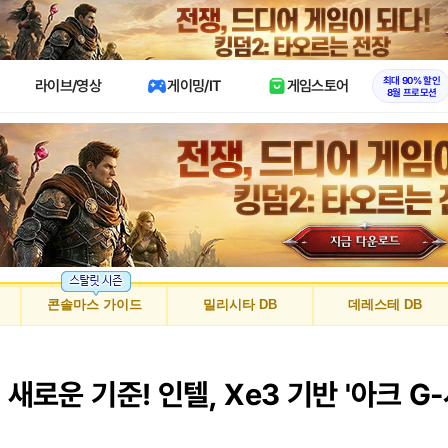
X
최대 90% 할인
라이브/영상
게이밍/IT
게임스토어
8월 프로모션
콘솔마스 가이드
밀리시타 DB
데레스테 DB
새로운 기준! 인텔, Xe3 기반 '아크 G