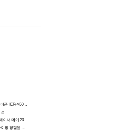
사운드 디테일과 착용감 잡았다... 소니, 프로페셔널 이어폰 'IER-M500' 공개
입점
창립 50주년 맞은 에이서, UMPC·AI 노트북 공개하는 '에이서 데이 2026' 개최
교보문고 강남점에 등장한 로지텍 팝업스토어, 책과 타이핑 경험을 잇는다