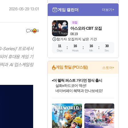
2026-05-29 13:01
게임 캘린더
더보기+
모집
아스오라 CBT 모집
0
0
08.19
참가자 모집까지 남은 기간
11
16
16
28
Series)' 프로세서
Days
Hours
Min
Sec
계되어 휴대용 게임 기
픽과 AI 업스케일링
게임 핫딜 (PC/스팀)
스토어+
더 렐릭 퍼스트 가디언 정식 출시
설화x하드코어 액션!
네이버페이 혜택과 만나보세요!
베데스다 40주년 기념 할인 중!
베데스다의 명작들을
인벤게임즈 8월 특별 할인!
드래곤소드: 어웨이크닝 입점!
문명 7 특별 할인!
마블 투혼 파이팅 소울즈 정식출시!
귀무자: 검의 길 예약 판매 중!
비스트 오브 리인카네이션 정식 출시!
커세어 코브 출시 기념 할인!
캡콤 프렌차이즈 할인 진행 중!
캡콤 일부 상품 상시 할인
스타워즈 은하계 레이서
로블록스 기프트 카드 공식 입점
40주년 프로모션으로 만나보세요!
인기 퍼블리셔 모음!
스팀으로 만나는 드래곤소드!
조선&고려 DLC 출시 예정
마블 히어로 총 출동&화려한 격투!
10% 할인과
게임프릭 신작 IP
해적'섬'을 발전시키자!
몬헌, 바하 등 인기 IP를
몬헌 와일즈 & 드래곤즈 도그마2
인벤게임즈에서 10% 추가 적립
Robux를 가장 안전하고
최대 90% 할인가를 만나보세요!
네이버혜택과 함께 만나보세요!
50%할인&추가 적립까지!
네이버 포인트 혜택까지!
이니&베니 혜택까지!
네이버 혜택가와 함께 예약하세요!
할인&네이버혜택으로 만나보세요!
할인가에 만나보세요!
일부 에디션 상시 할인!
혜택으로 예약 판매 중
편안하게 충전하세요