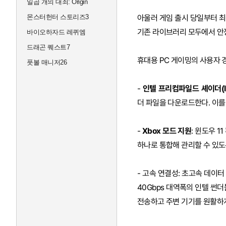
일곱 개의 대죄: Origin
몬스터헌터 스토리즈3
아울러 게임 출시 당일부터 최적
기존 라이브러리 모두에서 안
바이오하자드 레퀴엠
드래곤 퀘스트7
휴대용 PC 게이밍의 사용자 
풋볼 매니저26
-
인텔 프리컴파일드 셰이더(Inte
더 파일을 다운로드한다. 이를
-
Xbox 모드 지원
: 윈도우 
하나로 통합해 관리할 수 있도
- 고속 연결성: 초고속 데이터 전
40Gbps 대역폭의 인텔 썬더볼
전송하고 주변 기기를 원활하게