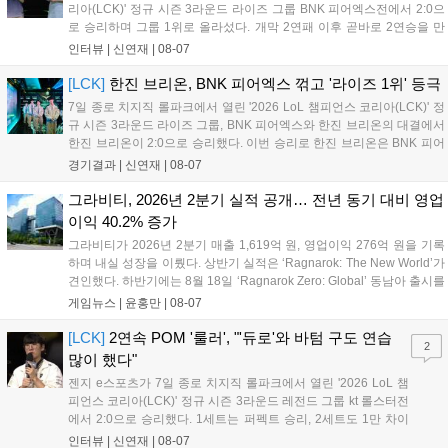
리아(LCK)' 정규 시즌 3라운드 라이즈 그룹 BNK 피어엑스전에서 2:0으
로 승리하며 그룹 1위로 올라섰다. 개막 2연패 이후 곧바로 2연승을 만
들어내면서 이어질 4라운드에 대한 기대감을 올렸다. 다음은 이날 데뷔
인터뷰 |
신연재
|
08-07
첫 POM을 수상한 '남궁' 남궁성훈의 POM 인터뷰 전문이다....
[LCK]
한진 브리온, BNK 피어엑스 꺾고 '라이즈 1위' 등극
7일 종로 치지직 롤파크에서 열린 '2026 LoL 챔피언스 코리아(LCK)' 정
규 시즌 3라운드 라이즈 그룹, BNK 피어엑스와 한진 브리온의 대결에서
한진 브리온이 2:0으로 승리했다. 이번 승리로 한진 브리온은 BNK 피어
엑스를 제치고 라이즈 그룹 1위로 올라섰다. 1세트, 한진 브리온이 '로머'
경기결과 |
신연재
|
08-07
조우진의 로크를 중심으로 게임을 유리하게 풀어갔다. '...
그라비티, 2026년 2분기 실적 공개… 전년 동기 대비 영업
이익 40.2% 증가
그라비티가 2026년 2분기 매출 1,619억 원, 영업이익 276억 원을 기록
하며 내실 성장을 이뤘다. 상반기 실적은 ‘Ragnarok: The New World’가
견인했다. 하반기에는 8월 18일 ‘Ragnarok Zero: Global’ 동남아 출시를
시작으로 9월 3일 ‘달려라 헤베레케 EX’, 9월 22일 ‘갈바테인’ 등 다양한
게임뉴스 |
윤홍만
|
08-07
신작을 선보인다. 4분기에는 ‘쟈레코 아케이드 콜렉션’과 ‘라이트 오디세
이’ 출시가 예정돼 있으며, 2027년에는 ‘Ragnarok 3’ 등 대작을 글로벌
[LCK]
2연속 POM '룰러', "'듀로'와 바텀 구도 연습
2
출시할 계획이다. 그라비티는 조인트벤처 설립과 라그나로크 에코 시스
많이 했다"
템 구축을 통해 신성장 동력을 확보할 방침이다....
젠지 e스포츠가 7일 종로 치지직 롤파크에서 열린 '2026 LoL 챔
피언스 코리아(LCK)' 정규 시즌 3라운드 레전드 그룹 kt 롤스터전
에서 2:0으로 승리했다. 1세트는 퍼펙트 승리, 2세트도 1만 차이
를 벌리며 25분 만에 승리하면서 말 그대로 압도적인 경기력을 선
인터뷰 |
신연재
|
08-07