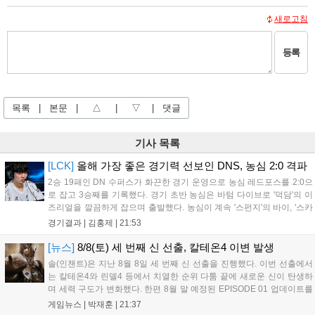
새로고침
등록
목록
|
본문
|
△
|
▽
|
댓글
기사 목록
[LCK]
올해 가장 좋은 경기력 선보인 DNS, 농심 2:0 격파
2승 19패인 DN 수퍼스가 화끈한 경기 운영으로 농심 레드포스를 2:0으
로 잡고 3승째를 기록했다. 경기 초반 농심은 바텀 다이브로 '덕담'의 이
즈리얼을 깔끔하게 잡으며 출발했다. 농심이 계속 '스펀지'의 바이, '스카
웃'의 신드라가 맹활약하며 초반부터 잡은 주도권을 계속 잘 굴렸다.
경기결과 |
김홍제
|
21:53
DNS는 불리하지만 골드 차이는 크게 벌어지지 않으며 잘 따라가고 있
었...
[뉴스]
8/8(토) 세 번째 신 선출, 칼테온4 이변 발생
솔(인챈트)은 지난 8월 8일 세 번째 신 선출을 진행했다. 이번 선출에서
는 칼테온4와 린델4 등에서 치열한 순위 다툼 끝에 새로운 신이 탄생하
며 세력 구도가 변화했다. 한편 8월 말 예정된 EPISODE 01 업데이트를
통해 월드 콘텐츠가 추가될 예정이며, 이를 통해 추후 주신 및 절대신에
게임뉴스 |
박재훈
|
21:37
대한 정보가 공개될 것으로 기대된다. 서버별 입지 확보를 위한 경쟁은