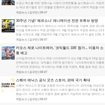
수급난 해소를 위한 '생명나눔 사랑의 단체헌혈'을 실시했습니다. 게임위
는 매년 분기별로 정기 헌혈을 진행하며 공공기관의 사회적 책임을 다하
고 있으며, 이번 행사에는 영화진흥위원회 등 14개 기관 임직원이 동참
게임뉴스 |
김규만
|
08-07
해 생명 나눔을 실천했습니다. 서태건 위원장은 이웃의 생명을 지키는
따뜻한 실천에 참여한 모든 임직원에게 감사의 뜻을 전하며 헌혈 문화
30주년 기념! '페르소나' 애니메이션 전편 유튜브 방영
확산에 앞장섰습니다....
세가퍼블리싱코리아가 페르소나 시리즈 30주년을 기념해 관련 애니메
이션을 유튜브에서 무료 공개합니다. 8월 31일까지 극장판 페르소나3 4
편을 시작으로, 8월 18일부터 9월 17일까지 페르소나4 더 골든 12화, 9
월 15일부터 10월 14일까지 페르소나5 시리즈가 순차 공개됩니다. 또한
게임뉴스 |
김규만
|
08-07
8월 16일까지 SNS를 통해 축하 메시지를 모집하며, 선정된 내용은 기념
영상 및 대형 전광판에 소개될 예정입니다....
카오스 제로 나이트메어, '코믹월드 335' 참가... 이용자 소
통 예고
스마일게이트의 ‘카오스 제로 나이트메어’가 오는 8월 15일과 16일 일산
킨텍스에서 열리는 ‘코믹월드 335’에 참가한다. ‘나이트메어호의 여름휴
가’ 테마로 운영되는 부스에서는 레벨 인증 이벤트, 특별 음료 제공, 코스
프레 모델 포토존 등 다채로운 행사가 진행된다. 유명 코스어 7인이 캐릭
게임뉴스 |
김규만
|
08-07
터로 변신해 이용자를 맞이하며, SNS 인증 시 추가 굿즈도 증정한다. 자
세한 정보는 공식 커뮤니티에서 확인 가능하다....
스퀘어 에닉스 공식 굿즈 스토어, 판매 국가 확대
스퀘어 에닉스가 한국을 포함한 아시아·오세아니아 10개국을 대상으로
공식 온라인 스토어 스퀘어 에닉스 스토어 플러스의 서비스 지역을 확대
했습니다. 이제 한국어 지원과 원화 결제가 가능하며 파이널 판타지, 니
어 등 주요 게임의 피규어, 굿즈를 구매할 수 있습니다. 신상품이 순차적
게임뉴스 |
김규만
|
08-07
으로 추가될 예정이며 이용자는 사이트에서 국가를 한국으로 설정해 이