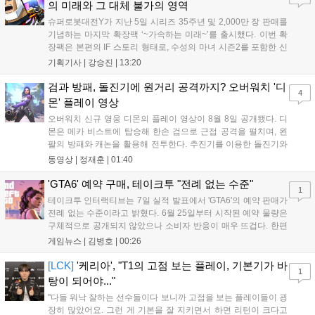
의 미래와 그 대체 불가의 영역
슈퍼로봇대전Y가 지난 5일 시리즈 35주년 및 2,000만 장 판매를
기념하는 마지막 확장팩 ‘~가속하는 미래~’를 출시했다. 이번 확
장팩은 본편의 IF 스토리 형태로, 수성의 마녀 시즌2를 포함한 신
규 참전작과 크로스오버 합체기를 선보이며 작품을 완결 짓는다.
기획기사 |
강승진
|
13:20
기존 연출의 한계와 로봇 게임 시장의 어려움 속에서도 팬들이 원
하는 몰입감 있는 서사와 조합을 구현하며 시리즈의 미래를 향한
검과 방패, 돌진기에 원거리 공격까지? 오버워치 '디
4
새로운 가능성을 제시했다....
몬' 플레이 영상
오버워치 신규 영웅 디몬의 플레이 영상이 8월 8일 공개됐다. 디
몬은 메카 비스트에 탑승해 한손 검으로 근접 공격을 펼치며, 왼
팔의 방패와 캐논을 활용해 전투한다. 추진기를 이용한 돌진기와
참격 형태의 궁극기를 보유했고, 메카 파괴 시 맨몸으로 기관총을
동영상 |
정재훈
|
01:40
사용하는 특징이 있다. 디몬은 오는 8월 12일 시작되는 시즌4 부
산의 영웅들 업데이트를 통해 정식 출시될 예정이다....
'GTA6' 예약 구매, 테이크투 "전례 없는 수준"
1
테이크투 인터랙티브는 7일 실적 발표에서 'GTA6'의 예약 판매가
전례 없는 수준이라고 밝혔다. 6월 25일부터 시작된 예약 물량은
구체적으로 공개되지 않았으나 소비자 반응이 매우 뜨겁다. 한편
11월 19일 PS5와 Xbox 시리즈 X|S로 정식 출시될 예정이며, 록
게임뉴스 |
김병호
|
00:26
스타 게임즈는 한국 시각 28일 오전 4시 넷플릭스를 통해 장편 영
상 'Grand Theft Auto VI: An Extended Look'을 최초 공개할 계획
[LCK]
'케리아', "T1의 고점 보는 플레이, 기본기가 바
1
이다....
탕이 되어야..."
"다들 워낙 잘하는 선수들이다 보니까 고점을 보는 플레이들이 굉
장히 많았어요. 그런 게 기본을 잘 지키면서 하면 리턴이 크다고