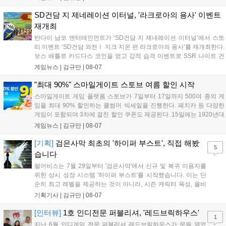
진행 중이며 참여자에게는 초월 소환권 등 다양한 보상을 제공합
니다. 또한 카카오톡 채널 추가 시 주차별 스페셜 쿠폰과 한정 스
SD건담 지 제네레이션 이터널, '라크로아의 용사' 이벤트
킨, 경품 이벤트 등 풍성한 혜택을 마련해 이용자들의 기대를 모
재개최
으고 있습니다....
반다이 남코 엔터테인먼트가 ‘SD건담 지 제네레이션 이터널’에서 스토
리 이벤트 ‘SD건담 외전Ⅰ 지크 지온 편 라크로아의 용사’를 재개최한다.
보스 배틀로 카드다스 코인을 얻고 강적 습격 이벤트로 SSR 나이트 건
담을 획득할 수 있다. 로그인 보너스로 최대 다이아 3,000개를 지급하며,
게임뉴스 |
김규만
|
08-07
8월 31일까지 실물대 유니콘 건담 입상 피날레를 기념해 SSR 유닛을 전
원 증정한다. 또한 9월 30일까지 공식 유튜브에서 특별 프로그램을 시청
"최대 90%" 스마일게이트 스토브 여름 할인 시작
할 수 있다....
스마일게이트 게임 플랫폼 스토브가 7일부터 17일까지 500여 종의 게
임을 최대 90% 할인하는 쿨썸머 빅세일을 진행한다. 페치카 등 다양한
게임이 포함되며 3차에 걸친 할인 쿠폰도 제공된다. 15일에는 1920년대
경성 배경의 신작 그날의 신문이 출시되며, 15일부터 17일까지는 국내
게임뉴스 |
김규만
|
08-07
개발사 게임을 위한 시크릿 쿠폰도 추가 발행될 예정이다. 자세한 내용
은 공식 페이지에서 확인 가능하다....
[기획]
검은사막 최초의 '하이퍼 부스트', 직접 해봤
5
습니다
펄어비스는 7월 29일부터 '검은사막'에서 신규 및 복귀 이용자를
위한 상시 성장 시스템 '하이퍼 부스트'를 시작했습니다. 이는 단
순히 최고 레벨을 제공하는 것이 아니라, 시즌 캐릭터 육성, 올비
아 아카데미 수료, 아침의 나라 설화 진행 등 4단계 과정을 통해
기획기사 |
김규만
|
08-07
게임에 적응하며 공방합 750을 목표로 성장하는 구조입니다. 이
용자는 과제를 완수하며 동(V) 투발라 장비와 검은별 무기, 카라
[인터뷰]
1호 인디전문 퍼블리셔, '레드브릭하우스'
1
자드 장신구 등을 획득해 주요 콘텐츠에 진입할 수 있습니다....
지난 6월 인디게임 전문 퍼블리셔 레드브릭하우스가 문을 열었