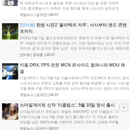
해 대한민국 e스포츠 발전을 위한 ‘e스포츠 대상’을 공동 개최하
기로 합의했습니다. 양측은 이번 협약을 통해 시상식의 공정성과
전문성을 강화하고 MZ세대를 겨냥한 미디어 영향력을 확대해 e
게임뉴스 |
김규만
|
08-07
스포츠 전 종목을 아우르는 대표 연례 행사로 육성할 계획입니다.
김영만 회장은 10년 만에 재추진되는 이번 시상식이 e스포츠의
[인터뷰]
한밤 시즌2 '울라텍의 저주', 서사부터 엔드 콘텐
성과와 가치를 널리 알리는 권위 있는 행사가 되도록 노력하겠다
츠까지
고 밝혔습니다....
2026년 8월 7일, 월드오브워크래프트: 한밤의 두 번째 시즌 '울라텍의 저
주' 개발자 인터뷰가 진행되었습니다. 이번 업데이트는 신규 야외 지역
'똬리의 섬'과 공격대 '맹독 심연', 야외 우두머리를 인스턴스로 재해석한
'소굴'을 포함합니다. 개발진은 하우징 시스템 개선 및 신화+ 던전 로테이
인터뷰 |
정재훈
|
08-07
션, 공격대 보상 강화 등을 예고하며, 한국 팬들의 열정적인 성원에 감사
를 표했습니다....
키움 DRX, FPS 전문 MCN 온사이드 컴퍼니와 MOU 체
결
키움 DRX가 지난 8월 5일 서울타워에서 FPS 전문 MCN 온사이드 컴퍼
니와 e스포츠 콘텐츠 강화를 위한 업무 협약을 체결했다. 양사는 이번 협
약을 통해 키움 DRX의 발로란트 선수단 IP와 온사이드 컴퍼니의 크리에
이터 네트워크를 결합하여 정규 및 특별 콘텐츠를 공동 기획한다. 또한
게임뉴스 |
김규만
|
08-07
디지털 콘텐츠 제작을 넘어 팬들이 직접 참여하는 오프라인 행사 등 온·
오프라인 연계 프로그램을 순차적으로 선보이며 e스포츠 생태계 확장에
스마일게이트 신작 '이클립스', 9월 10일 정식 출시
4
나설 계획이다....
스마일게이트가 엔픽셀이 개발한 MMORPG 신작 이클립스: 더
어웨이크닝을 오는 9월 10일 정식 출시합니다. 이 게임은 플레이
부담을 낮춘 MMOLite를 지향하며 전략적 전투와 선택형 PvP를
특징으로 합니다. 현재 공식 홈페이지와 앱 마켓에서 사전등록을
게임뉴스 |
김규만
|
08-07