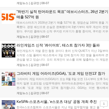
무기 스킬을 활용한 전략적 전투와 길드전 등 다양한 콘텐츠를 제공한
게임뉴스 |
김규만
|
08-07
다. 정식 출시를 기념해 사전예약자 50만 명 달성 보상을 포함한 다양한
혜택을 지급하며, 상세 내용은 공식 라운지에서 확인할 수 있다. 이용자
"하반기 실적 턴어라운드 목표" 데브시스터즈, 26년 2분기
는 게임 접속 및 주요 콘텐츠 플레이를 통해 성장을 지원받을 수 있다....
매출 527억 원
데브시스터즈가 2026년 2분기 매출 527억 원, 영업손실 160억 원을 기
록했다. 경영 쇄신으로 손실은 완화됐으며 3분기부터 재무 개선이 전망
된다. 쿠키런 클래식과 신작 쿠키런 키우기가 흥행 중이며, 쿠키런 키우
기는 13일 첫 업데이트를 시작으로 2주 간격의 콘텐츠를 제공한다. 또한
게임뉴스 |
김규만
|
08-07
9월 미국 로블록스 개발자 컨퍼런스에 참여해 IP 생태계를 확장할 계획
이다. 회사는 비용 효율화와 신작 흥행을 통해 하반기 실적 턴어라운드
라인게임즈 신작 '콰이어트', 테스트 참가자 3만 돌파
를 이끌 방침이다....
라인게임즈가 개발 중인 협동 코미디 호러 신작 QUIET가 지난 3일부터
시작된 스팀 플레이 테스트에서 3일 만에 참가자 3만 명을 돌파하며 큰
관심을 받고 있습니다. 오리 외계인이 보스를 피해 탈출하는 이 게임은
최대 4인 협동을 지원하며, 소음 관리와 물리 법칙을 활용한 전략적 플레
게임뉴스 |
김규만
|
08-07
이가 핵심입니다. 라인게임즈는 수집된 이용자 피드백을 반영해 게임성
을 개선 중이며, 상세 정보는 스팀 페이지에서 확인 가능합니다....
그라비티 게임 어라이즈(GGA), '도쿄 게임 던전13' 참가
그라비티 게임 어라이즈(GGA)가 오는 8월 8일 오전 11시부터 오후 5시
까지 일본 도쿄도립 산업무역센터 하마마쓰초관에서 열리는 인디 게임
전시회 ‘도쿄 게임 던전 13’에 참가합니다. GGA는 이번 행사에서
‘JALECO ARCADE COLLECTION’ 시리즈의 미공개 작품 12종을 최초
게임뉴스 |
김규만
|
08-07
공개하며, ‘다함께 쿠키요미. 월드 한국 Ver.’ 등 다양한 인디 게임을 선보
입니다. 시연 참여 관람객에게는 선착순으로 특별 굿즈를 증정하며, 인
KeSPA-스포츠서울, 'e스포츠 대상' 공동 개최 추진
1
디 게임 생태계 활성화와 신규 타이틀 반응 확인을 목표로 합니다....
한국e스포츠협회와 스포츠서울은 지난 6일 업무협약을 맺고 올