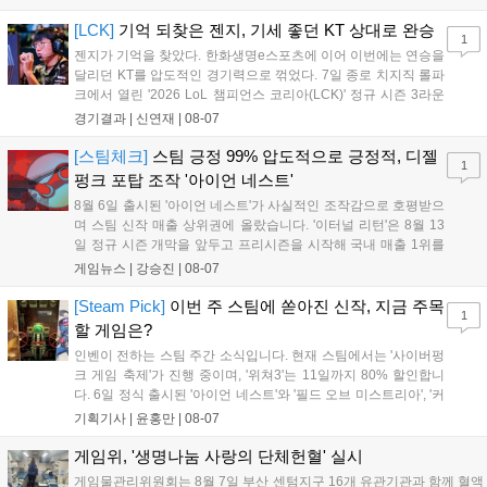
보였다. '룰러' 박재혁은 1세트 코그모, 2세트 이즈리얼로 맹활약
하며 POM에 선정됐...
[LCK]
기억 되찾은 젠지, 기세 좋던 KT 상대로 완승
1
젠지가 기억을 찾았다. 한화생명e스포츠에 이어 이번에는 연승을
달리던 KT를 압도적인 경기력으로 꺾었다. 7일 종로 치지직 롤파
크에서 열린 '2026 LoL 챔피언스 코리아(LCK)' 정규 시즌 3라운
드 레전드 그룹, kt 롤스터와 젠지 e스포츠의 대결에서 젠지가 압
경기결과 |
신연재
|
08-07
승을 거뒀다. 개막주까지만 해도 급격하게 흔들리던 젠지였지만,
기억을 되찾기라도 한 듯 1,...
[스팀체크]
스팀 긍정 99% 압도적으로 긍정적, 디젤
1
펑크 포탑 조작 '아이언 네스트'
8월 6일 출시된 '아이언 네스트'가 사실적인 조작감으로 호평받으
며 스팀 신작 매출 상위권에 올랐습니다. '이터널 리턴'은 8월 13
일 정규 시즌 개막을 앞두고 프리시즌을 시작해 국내 매출 1위를
기록했습니다. 25주년을 맞은 '고스트 리콘' 시리즈는 8월 6일 쇼
게임뉴스 |
강승진
|
08-07
케이스와 함께 대규모 할인을 진행하며 순위가 급상승했고, 신작
'마블 투혼: 파이팅 소울즈'와 레트로 수리 시뮬레이션 '리스토
[Steam Pick]
이번 주 스팀에 쏟아진 신작, 지금 주목
1
리'도 스팀에 정식 출시되었습니다....
할 게임은?
인벤이 전하는 스팀 주간 소식입니다. 현재 스팀에서는 '사이버펑
크 게임 축제'가 진행 중이며, '위쳐3'는 11일까지 80% 할인합니
다. 6일 정식 출시된 '아이언 네스트'와 '필드 오브 미스트리아', '커
세어 코브'가 호평받고 있습니다. 한편, 7일 출시된 '마블 투혼'은
기획기사 |
윤홍만
|
08-07
태그 시스템에 대한 호불호가 갈리며 복합적 평가를 기록 중입니
다. 유비소프트의 '고스트리콘: 와일드랜드'는 7년 만의 대규모 업
게임위, '생명나눔 사랑의 단체헌혈' 실시
데이트 '라스트 라이츠'와 함께 95% 할인 중입니다....
게임물관리위원회는 8월 7일 부산 센텀지구 16개 유관기관과 함께 혈액