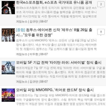
용 가능합니다....
한국e스포츠협회, e스포츠 국가대표 유니폼 공개
2
한국e스포츠협회가 한국 도자기의 절제미와 강인함을 담은 e스
포츠 국가대표 공식 유니폼과 캡슐 컬렉션을 공개했다. 이번 유니
폼은 아시안게임 및 사전 행사에서 착용될 예정이며, 일상복으로
구성된 컬렉션은 오는 8월 28일부터 골스튜디오 공식 홈페이지
게임뉴스 |
김규만
|
08-07
와 무신사, 오프라인 매장에서 판매된다. 다만 아시안게임 결선에
서는 대회 규정에 따라 별도의 유니폼을 착용할 계획이다....
[종합]
컴투스-에이버튼 신작 '제우스' 8월 26일 출
8
시…"모두를 위한 경쟁"
컴투스가 신작 MMORPG '제우스: 오만의 신'을 8월 26일 낮 12시
정식 출시한다. 넥슨 부사장 출신 김대훤 대표가 이끄는 에이버튼
의 첫 작품이다. 컴투스는 7일 쇼케이스를 열고 출시일과 함께 핵
심 콘텐츠, 유료화 정책, 운영 방향을 공개했다. 캐릭터명 선점은
게임뉴스 |
이두현
|
08-07
8월 13일 오후 8시 시작한다. '제우스: 오만의 신'은 최고신 제우스
의 오만으로 균열이...
모바일 SF 기갑 전략 '타이탄 러쉬: 서바이벌' 정식 출시
엔조이게임은 7일 SF 기갑 전략 게임 ‘타이탄 러쉬: 서바이벌’을 구글 플
레이와 애플 앱스토어에 정식 출시했다. 외계 괴수의 침공으로 붕괴한
미래를 배경으로 이용자는 직접 타이탄을 제작 및 조종하며 인류 생존을
위한 전투를 펼친다. 지휘관 모집, 피난처 운영, 연맹 협동 콘텐츠가 특징
게임뉴스 |
김규만
|
08-07
이며 출시를 기념해 접속 시 영웅 경험치와 다이아몬드 등 다양한 성장
지원 보상을 제공한다. 상세 내용은 공식 커뮤니티에서 확인 가능하다....
모바일 파밍 MMORPG, '히어로 랜드M' 정식 출시
오리엔조이는 7일 모바일 파밍 MMORPG 히어로 랜드M을 애플 앱스토
어와 구글플레이에 정식 출시했다. 스팀 원작의 핵심 재미를 모바일로
구현한 이 게임은 장비 수집과 조합을 통한 영웅 성장이 특징이며, 3개의