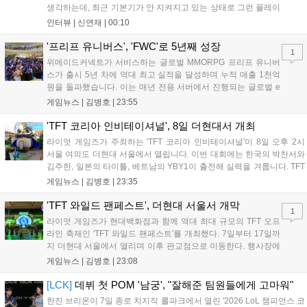
생각하는데, 최근 기본기가 안 지켜지고 있는 상태로 그런 플레이
를 추구하다 보니까 팀적으로 안 좋은 사고가 계속 많이 났던 것
인터뷰 |
신연재
|
00:10
같습니다." T1은 6일 서울 종로구 치지직 롤파크에서 열린 '2026
LoL 챔피언스 코리아(LCK)'...
'프리프 유니버스', 'FWC'로 5년째 성장
1
위메이드커넥트가 서비스하는 글로벌 MMORPG 프리프 유니버
스가 출시 5년 차에 역대 최고 실적을 달성하며 누적 매출 1천억
원을 돌파했습니다. 이는 매년 전용 서버에서 진행되는 글로벌 e
스포츠 대회 FWC의 영향이 큽니다. FWC는 이용자가 동일한 조
게임뉴스 |
김병호
|
23:55
건에서 시즌을 함께 즐기는 구조로, 올해 4월 시작된 FWC 2026
은 전년 대비 매출과 이용자 지표가 대폭 상승하는 성과를 냈습니
'TFT 코리아 인비테이셔널', 8일 더현대서 개최
다. 오는 10월 필리핀 마닐라에서 총상금 11만 달러 규모의 제4회
라이엇 게임즈가 주최하는 'TFT 코리아 인비테이셔널'이 8일 오후 2시
FWC 그랜드 파이널이 개최될 예정이며, 위메이드커넥트는 이를
서울 여의도 더현대 서울에서 열립니다. 이번 대회에는 한국의 박찬서와
통해 커뮤니티 중심의 장기 성장 모델을 지속할 방침입니다....
김주한, 일본의 타이틀, 베트남의 YBY1이 출전해 실력을 겨룹니다. TFT
는 소속팀 없이 개인 자격으로 참가하는 독특한 대회 구조를 가지며, 누
게임뉴스 |
김병호
|
23:35
구나 참여 가능한 '소파에서 왕관까지'라는 철학을 실천하고 있습니다.
17일까지 이어지는 이번 행사는 신규 세트 체험과 공연 등 다양한 즐길
'TFT 와일드 팬페스트', 더현대 서울서 개막
1
거리를 제공하며, 이후 현대백화점 판교점에서도 행사가 이어질 예정입
라이엇 게임즈가 현대백화점과 함께 역대 최대 규모의 TFT 오프
니다. 연말에는 라스베이거스 오픈이 개최됩니다....
라인 축제인 'TFT 와일드 팬페스트'를 개최했다. 7일부터 17일까
지 더현대 서울에서 열리며 이후 판교점으로 이동한다. 행사장에
는 체험, 스페셜, 무대 존이 마련됐으며 8일 오후 2시 인비테이셔
게임뉴스 |
김병호
|
23:08
널, 15일 오후 2시 스트리머 매치, 17일 오후 7시 30분 QWER 공
연 등 다채로운 일정이 준비되어 있다. 사전 예약은 조기 마감될
[LCK]
데뷔 첫 POM '남궁', "잘해준 팀원들에게 고마워"
만큼 큰 인기를 끌고 있다....
한진 브리온이 7일 종로 치지직 롤파크에서 열린 '2026 LoL 챔피언스 코