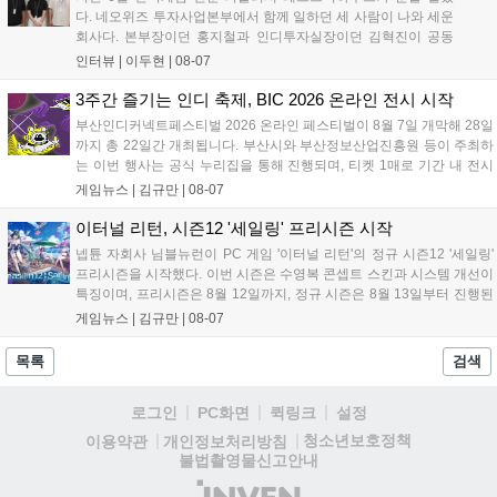
다. 네오위즈 투자사업본부에서 함께 일하던 세 사람이 나와 세운
회사다. 본부장이던 홍지철과 인디투자실장이던 김혁진이 공동
대표를, 중국사업실장이던 이민정이 이사를 맡았다. 출범 한 달여
인터뷰 |
이두현
|
08-07
만에 위메이드맥스의 전략적 투자와 카카오벤처스 등 5개 벤처캐
피털의 재무적 투자가 연달아 들어왔다. 서비스 중인...
3주간 즐기는 인디 축제, BIC 2026 온라인 전시 시작
부산인디커넥트페스티벌 2026 온라인 페스티벌이 8월 7일 개막해 28일
까지 총 22일간 개최됩니다. 부산시와 부산정보산업진흥원 등이 주최하
는 이번 행사는 공식 누리집을 통해 진행되며, 티켓 1매로 기간 내 전시
작을 제한 없이 체험할 수 있습니다. 일반 및 루키 부문 등 다양한 인디게
게임뉴스 |
김규만
|
08-07
임을 선보이며 개발자와의 소통 기능도 제공합니다. 장소 제약 없이 전
세계 누구나 참여 가능한 이번 행사는 역대 최대 규모로 열려 인디게임
이터널 리턴, 시즌12 '세일링' 프리시즌 시작
생태계 확장에 기여할 전망입니다....
넵튠 자회사 님블뉴런이 PC 게임 '이터널 리턴'의 정규 시즌12 '세일링'
프리시즌을 시작했다. 이번 시즌은 수영복 콘셉트 스킨과 시스템 개선이
특징이며, 프리시즌은 8월 12일까지, 정규 시즌은 8월 13일부터 진행된
다. 실험체 관찰일지 추가와 후반부 전략 강화를 위한 다중 크로노 스피
게임뉴스 |
김규만
|
08-07
어 도입 등 다양한 업데이트와 풍성한 이벤트가 마련되어 이용자들의 기
대를 모으고 있다....
목록
검색
로그인
PC화면
퀵링크
설정
청소년보호정책
이용약관
개인정보처리방침
불법촬영물신고안내
(주)