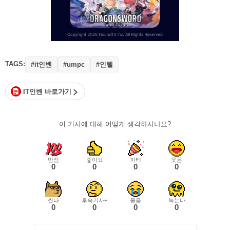
TAGS:
#it인벤
#인텔
#umpc
IT인벤 바로가기
이 기사에 대해 어떻게 생각하시나요?
만점
좋아요
파티
웃음
0
0
0
0
씬나
후속기사+
울음
녹는다
0
0
0
0