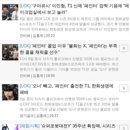
더욱 가속화될 전망이다....
[LCK]
'구마유시' 이민형, T1 신예 '페인터' 깜짝 기용에 "메
이크업실에서 보고 놀라"
8일 열린 2026 LCK 정규 시즌 3라운드 레전드 그룹 매치에서 한화생명
e스포츠가 T1을 2:1로 제압하며 3연패 탈출에 성공했다. 경기 후 진행된
미디어 인터뷰에는 한화생명 윤성영 감독과 '구마유시' 이민형이 참석했
다. 먼저 승리 소감에 대해 윤성영 감독은 "오랜만에 승리해 기분이 좋고,
인터뷰 |
김홍제
|
20:22
남은 경기도 잘 준비하겠다"고 밝혔으며, '구마유시' 역시 "3...
[LCK]
'페인터' 콜업 이유 "불화는 X, '페인터'는 부족
8
한 콜을 채워줄 선수"
T1이 8일 종각 치지직 롤파크에서 진행된 '2026 LoL 챔피언스 코
리아(LCK)' 3라운드 한화생명e스포츠에게 1:2로 패배했다. 최근
분위기가 좋던 디플러스 기아를 꺾었던 T1은 금일 '오너' 문현준
을 빼고 신예 '페인터' 김은후를 투입시키는 강수를 뒀으나 결국
인터뷰 |
김홍제
|
19:50
아쉬운 결과를 맞이하게 됐다. 이하 T1 임재현 감독대행과 '페이
즈' 김수환의 인터뷰 내...
[LCK]
'오너' 빼고, '페인터' 출전한 T1, 한화생명에
6
패배
8일 종각 치지직 롤파크에서 진행된 '2026 LoL 챔피언스 코리아
(LCK)' 3라운드 한화생명e스포츠가 T1을 2:1로 꺾고 3연패 탈출
에 성공했다. T1은 금일 선발에 '오너' 문현준이 아닌 콜업된 신예
'페인터' 김은후를 투입했지만, 결국 1:2로 패배하고 말았다. T1은
경기결과 |
김홍제
|
19:37
'케리아'의 카밀이 좋은 플레이를 통해 한화생명 바텀 듀오의 점멸
을 빼냈다....
[체험기획]
'슈퍼로봇대전Y' 35주년 확장팩, 시리즈
1