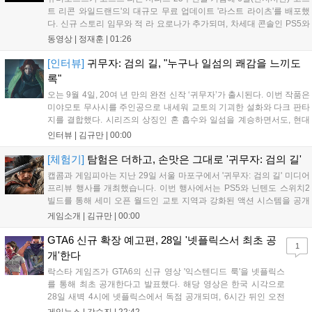
트 리콘 와일드랜드'의 대규모 무료 업데이트 '라스트 라이츠'를 배포했
다. 신규 스토리 임무와 적 라 요로나가 추가되며, 차세대 콘솔인 PS5와
Xbox Series X|S에서 4K 60FPS를 지원한다. 또한 편의성 개선과 함께
동영상 |
정재훈
|
01:26
과거 콘텐츠가 복원되어 기존 및 신규 이용자 모두에게 새로운 즐길 거
리를 제공한다....
[인터뷰]
귀무자: 검의 길, "누구나 일섬의 쾌감을 느끼도
록"
오는 9월 4일, 20여 년 만의 완전 신작 ‘귀무자’가 출시된다. 이번 작품은
미야모토 무사시를 주인공으로 내세워 교토의 기괴한 설화와 다크 판타
지를 결합했다. 시리즈의 상징인 혼 흡수와 일섬을 계승하면서도, 현대
적인 검극 액션과 '무너뜨리기 일섬'을 더해 전투의 깊이를 더했다. 개발
인터뷰 |
김규만
|
00:00
진은 정해진 공략법 대신 플레이어의 선택에 따른 사무라이 액션을 구현
하고자 했으며, 실제 검술 전문가의 모션 캡처를 통해 리얼리티를 극대
[체험기]
탐험은 더하고, 손맛은 그대로 '귀무자: 검의 길'
화했다. 세계관을 새롭게 재구성한 이번 신작은 기존 시리즈와 설정은
캡콤과 게임피아는 지난 29일 서울 마포구에서 '귀무자: 검의 길' 미디어
다르지만, 특유의 통쾌한 손맛과 다크 판타지 분위기를 충실히 담아내어
프리뷰 행사를 개최했습니다. 이번 행사에서는 PS5와 닌텐도 스위치2
시리즈 팬과 신규 이용자 모두에게 새로운 재미를 선사할 예정이다....
빌드를 통해 세미 오픈 월드인 교토 지역과 강화된 액션 시스템을 공개
했습니다. 주인공 미야모토 무사시가 오니를 정화하는 과정을 담았으며,
게임소개 |
김규만
|
00:00
패링과 혼 흡수 등 전략적 전투 요소가 특징입니다. 정식 출시를 앞두고
탄탄한 게임성을 선보여 기대감을 높였습니다....
GTA6 신규 확장 예고편, 28일 '넷플릭스서 최초 공
1
개'한다
락스타 게임즈가 GTA6의 신규 영상 '익스텐디드 룩'을 넷플릭스
를 통해 최초 공개한다고 발표했다. 해당 영상은 한국 시각으로
28일 새벽 4시에 넷플릭스에서 독점 공개되며, 6시간 뒤인 오전
10시부터 공식 유튜브와 홈페이지에서도 확인할 수 있다. 기존보