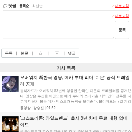
댓글
등록순
|
최신순
새로고침
새로고침
등록
목록
|
본문
|
△
|
▽
|
댓글
기사 목록
오버워치 新한국 영웅, 메카 부대 리더 '디몬' 공식 트레일
러 공개
블리자드가 오버워치 53번째 영웅인 한국인 디몬의 트레일러를 공개했
다. 영상은 부산을 배경으로 메카 부대와 쓰레기촌 세력 간의 전투를 다
루며 디몬의 붉은 메카 비스트와 능력을 보여준다. 블리자드는 7일 게임
플레이 영상 공개를 시작으로 10일 시즌4 트레일러를 선보이며, 11일 시
동영상 |
강승진
|
01:52
작되는 시즌4를 통해 디몬을 정식 출시할 예정이다. 향후 메카 부대와 탈
론의 대립이 본격화될 전망이다....
'고스트리콘: 와일드랜드', 출시 9년 차에 무료 대형 업데
이트
유비소프트가 고스트 리콘 시리즈 25주년을 기념해 6일(현지시간) '고스