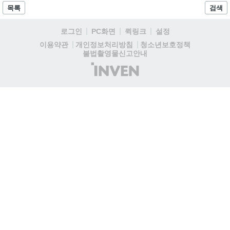
됩니다. 일부 환경에서는 해당 그래픽 옵션이 제한될 수 있습니
목록
검색
다....
로그인
PC화면
퀵링크
설정
청소년보호정책
이용약관
개인정보처리방침
불법촬영물신고안내
(주)
인
벤