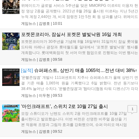
위메이드가 글로벌 서비스 5주년을 맞은 MMORPG 미르4의 이용자 헌
정 영상 2종을 공개했다. 2021년 8월 26일 출시된 미르4는 지난 5년간
누적 계정 2,440만 개, 비곡 점령전 1만 5천 회 등 성과를 냈다. 위메이드
는 감사의 의미를 담은 오리지널 음원 뮤직비디오와 성과 정리 영상을
게임뉴스 |
김병호
|
10:01
공식 유튜브에 공개했으며, 향후 꾸준한 업데이트로 이용자와 함께 성장
하겠다는 의지를 밝혔다....
포켓몬코리아, 잠실서 포켓몬 별빛낙원 16일 개최
포켓몬코리아가 30주년을 기념해 8월 16일부터 31일까지 잠실 롯데월
드타워 아레나 광장과 롯데월드몰 일대에서 ‘포켓몬 별빛낙원’ 행사를
개최합니다. 롯데백화점의 첫 서머 마켓 협업으로 진행되는 이번 행사는
초대형 잉어킹 수로와 LED 폭포 등 신비로운 테마 공간과 팝업스토어,
게임뉴스 |
김병호
|
09:58
F&B 부스를 운영합니다. 사전예약은 8월 7일과 18일 롯데온 및 롯데백
화점몰에서 진행되며, 방문객에게는 프로모 카드 등 다양한 혜택이 제공
[실적]
슈퍼패스트, 상반기 매출 1065억…전년 대비 38%↑
됩니다. 포켓몬과 함께하는 이번 여름 축제는 포켓몬 공식 홈페이지를
'운빨존많겜' 개발사 111퍼센트의 지주사 슈퍼패스트가 올해 상반기 연
통해 상세 내용을 확인할 수 있습니다....
결 기준 매출 1,065억 원을 기록했다고 6일 밝혔다. 전년 동기보다
38.4% 늘어난 수치다. '운빨존많겜'과 '협타디(협동 타워 디펜스)'가 각각
629억 원과 329억 원을 올려 전체 매출의 90%를 채웠다. 특히 2024년
게임뉴스 |
이두현
|
09:53
10월 출시된 협타디는 전년 동기 대비 약 8.7배 성장...
'마인크래프트', 스위치 2로 10월 27일 출시
1
모장 스튜디오가 닌텐도 스위치 2용 마인크래프트를 10월 27일
출시한다고 발표했습니다. 이번 버전은 선명한 비주얼 옵션을 기
본 적용해 조명과 그림자 효과를 강화했으며, 슈퍼 마리오 매시업
팩도 업데이트됩니다. 기존 월드 이관이 가능하며 디지털 업그레
게임뉴스 |
김병호
|
09:52
이드 경로도 제공될 예정이나 구체적인 가격과 조건은 추후 공개