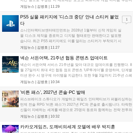
치킨 등으로 구성된 이 세트에는 모코코 피규어와 게임 아이템 쿠폰이
포함된다. 전국 매장 및 배달 앱으로 구매 가능하며, 수익금은 사회 공헌
게임뉴스 |
김병호
|
11:29
캠페인에 쓰일 예정이다. 팬들의 큰 호응 속에 진행되는 이번 행사의 자
세한 정보는 공식 홈페이지에서 확인 가능하다....
PS5 실물 패키지에 '디스크 중단' 안내 스티커 붙었
1
다
소니인터랙티브엔터테인먼트는 2028년 1월부터 신작 게임의 실
물 디스크 제작을 종료하고 디지털 형태로만 판매한다고 발표했
습니다. 최근 PS5 패키지에도 이를 알리는 스티커가 부착되기 시
작했으며, 기존 디스크는 계속 이용 가능합니다. 7월 31일 실적
게임뉴스 |
김병호
|
11:27
발표에서 소니 측은 이용자 반발을 인지하고 있으나 디지털 전환
은 신중히 추진하겠다고 밝혔습니다. 향후 지역별 유통 방식은 미
넥슨 서든어택, 21주년 협동 콘텐츠 업데이트
정입니다....
넥슨이 서든어택 서비스 21주년을 맞아 대규모 업데이트를 진행했다. 8
월 27일까지 최대 4인 협동 점프 콘텐츠 'UP투게더'를 운영하며, 단계별
미션 완수 시 영구제 아이템을 지급한다. 또한 9월 3일까지 21주년 스페
셜 교환소와 웹 이벤트, 출석 챌린지 등 다채로운 행사를 연다. 8월 9일까
게임뉴스 |
김병호
|
10:34
지 채팅 이벤트, 8월 20일까지 버닝 이벤트와 PC방 파티, 마이건마트를
운영하며 혜택을 제공한다. 특히 8월 6일 오후 8시에는 공식 SOOP 채널
'비튼 패스', 2027년 콘솔·PC 발매
에서 '2026 시즌3 서든라이브' 생방송을 통해 업데이트를 소개하고 시청
피스브레이크 스튜디오가 개발하고 웨일즈 인터랙티브가 퍼블리싱하는
자에게 다양한 보상을 지급할 예정이다....
턴제 전술 RPG '비튼 패스'가 2027년 PC와 콘솔로 출시됩니다. 타락한
신들이 지배하는 세계를 배경으로 25명의 동료와 함께하는 전략 전투와
듀얼 잡 시스템이 특징입니다. 킥스타터 펀딩을 성공적으로 마친 이 게
게임뉴스 |
김병호
|
10:32
임은 향후 스팀, PS5, Xbox, 스위치로 발매될 예정이나 구체적인 출시일
은 미정입니다....
카카오게임즈, 도깨비의세계 모델에 배우 박지훈