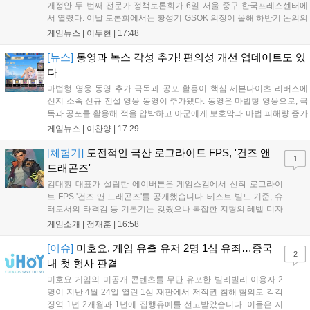
개정안 두 번째 전문가 정책토론회가 6일 서울 중구 한국프레스센터에
서 열렸다. 이날 토론회에서는 황성기 GSOK 의장이 올해 하반기 논의의
주요 쟁점과 성과를 짚은 데 이어, 박종현 한양대 법학전문대학원 교수
게임뉴스 |
이두현
|
17:48
가 게임진흥원 등 게임 관련 거버넌스를, 이병찬 법무법인 온새미로 변
호사가 게임 등...
[뉴스]
동영과 녹스 각성 추가! 편의성 개선 업데이트도 있
다
마법형 영웅 동영 추가 극독과 공포 활용이 핵심 세븐나이츠 리버스에
신지 소속 신규 전설 영웅 동영이 추가됐다. 동영은 마법형 영웅으로, 극
독과 공포를 활용해 적을 압박하고 아군에게 보호막과 마법 피해량 증가
를 제공하는 것이 특징이다. 패시브 황천의 동행자는 동영의 핵심이다.
게임뉴스 |
이찬양
|
17:29
자신은 공격력에 비례해 효과 적중이 증가하고, 사망 시 불굴 상태로 부
활한다. 모...
[체험기]
도전적인 국산 로그라이트 FPS, '건즈 앤
1
드래곤즈'
김대훤 대표가 설립한 에이버튼은 게임스컴에서 신작 로그라이
트 FPS '건즈 앤 드래곤즈'를 공개했습니다. 테스트 빌드 기준, 슈
터로서의 타격감 등 기본기는 갖췄으나 복잡한 지형의 레벨 디자
인은 개선이 필요해 보입니다. 또한, 성장 트랙의 과도한 분절과
게임소개 |
정재훈
|
16:58
무기 다양성 부족 등 로그라이트 장르적 재미 측면에서도 보완이
요구됩니다. 개발사는 향후 캐릭터 추가 등을 통해 게임성을 다듬
[이슈]
미호요, 게임 유출 유저 2명 1심 유죄…중국
2
어 경쟁력을 확보할 계획입니다....
내 첫 형사 판결
미호요 게임의 미공개 콘텐츠를 무단 유포한 빌리빌리 이용자 2
명이 지난 4월 24일 열린 1심 재판에서 저작권 침해 혐의로 각각
징역 1년 2개월과 1년에 집행유예를 선고받았습니다. 이들은 지