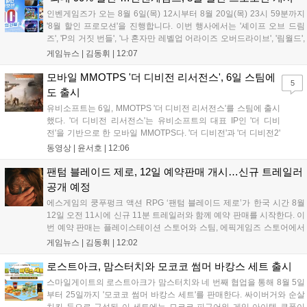
인벤게임즈가 오는 8월 6일(목) 12시부터 8월 20일(목) 23시 59분까지
'8월 할인 프로모션'을 진행합니다. 이번 행사에서는 '셰이프 오브 드림
즈', 'P의 거짓 번들', '나 혼자만 레벨업 어라이즈 오버드라이브', '림월드',
'아랑전설 시티 오브 더 울브스', '팰월드' 등 인기 타이틀을 최대 90% 할
게임뉴스 |
김동휘
|
12:07
인된 가격에 제공합니다. 인벤게임즈를 통해 구매 시 할인가 적용은 물
론 네이버페이 포인트 추가 적립 혜택도 받을 수 있으며, 자세한 내용은
모바일 MMOTPS '더 디비전 리서전스', 6일 스팀에
5
공식 네이버 스마트 스토어에서 확인 가능합니다....
도 출시
유비소프트는 6일, MMOTPS '더 디비전 리서전스'를 스팀에 출시
했다. '더 디비전 리서전스'는 유비소프트의 대표 IP인 '더 디비
전'을 기반으로 한 모바일 MMOTPS다. '더 디비전'과 '더 디비전2'
사이의 시기를 배경으로 하고 있으며, 완전히 새로운 독립형 스토
동영상 |
윤서호
|
12:06
리와 캠페인을 선보인다. 뉴욕에서 발생한 ‘그린 포이즌’ 사태 속
의 디비전 요원이 되어...
팬텀 블레이드 제로, 12일 예약판매 개시…신규 트레일러
공개 예정
에스게임의 쿵푸펑크 액션 RPG ‘팬텀 블레이드 제로’가 한국 시간 8월
12일 오전 11시에 신규 11분 트레일러와 함께 예약 판매를 시작한다. 이
번 예약 판매는 플레이스테이션 스토어와 스팀, 에픽게임즈 스토어에서
진행되며, 개발이 완료된 게임은 10월 29일 정식 출시될 예정이다. 언리
게임뉴스 |
김동휘
|
12:02
얼 엔진 5로 제작된 이 게임은 홍콩 무협 영화에서 영감을 받은 화려한
콤보 액션과 세미 오픈월드 환경을 특징으로 한다....
로스트아크, 맘스터치와 모코코 썸머 바캉스 세트 출시
스마일게이트의 로스트아크가 맘스터치와 네 번째 협업을 통해 8월 5일
부터 25일까지 '모코코 썸머 바캉스 세트'를 판매한다. 싸이버거와 순살