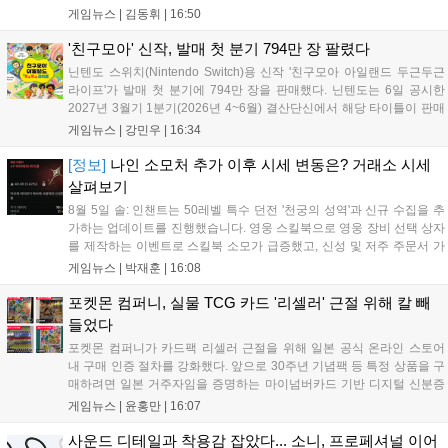
난해 7월부터 원신 등 주요 게임의 영상을 유포해 60만 회 이상의
게임뉴스 |
김동휘
|
16:50
조회수를 기록했습니다. 미호요는 이번 판결이 새 사법해석 시행
이후 중국 내 첫 형사사건임을 강조하며 향후 무단 유출에 강경
'친구모아' 신작, 발매 첫 분기 794만 장 팔렸다
대응할 방침입니다....
닌텐도 스위치(Nintendo Switch)용 신작 '친구모아 아일랜드 두근두근
라이프'가 발매 첫 분기에 794만 장을 판매했다. 닌텐도는 6일 공시한
2027년 3월기 1분기(2026년 4~6월) 결산단신에서 해당 타이틀이 판매
를 크게 늘렸다고 밝혔다. 4월 16일 발매된 이 작품은 약 2개월 반 만에
게임뉴스 |
강민우
|
16:34
794만 장을 기록하며, 같은 기간 닌텐도 스위치...
[정보]
나인 소모처 추가 이후 시세 변동은? 거래소 시세
살펴보기
8월 5일 솔: 인챈트는 50레벨 특수 던전 '천궁의 성역'과 신규 수집을 추
가하는 업데이트를 진행했습니다. 영웅 스킬북으로 영웅 장비 선택 상자
를 제작하는 이벤트로 스킬북 소모가 급증했고, 신성 및 저주 주문서 가
격은 소폭 상승했습니다. 나인 코어 시세는 보합세를 유지 중이며, 신의
게임뉴스 |
박재훈
|
16:08
탑 관련 아이템은 사냥터 발견으로 가격이 안정화되었습니다. 상급 재료
수요는 늘었으나 일반 재료는 현상을 유지하고 있으며, 영웅 등급 장비
포켓몬 컴퍼니, 실물 TCG 카드 '리셀러' 근절 위해 칼 빼
와 무기는 서버별로 등락을 보이고 있습니다....
들었다
포켓몬 컴퍼니가 카드팩 리셀러 근절을 위해 일본 공식 온라인 스토어
내 구매 인증 절차를 강화했다. 앞으로 30주년 기념팩 등 특정 상품을 구
매하려면 일본 거주자임을 증명하는 마이넘버카드 기반 디지털 신분증
이 필수다. 해당 상품들은 온라인 추첨제로만 판매되며, 이번 조치는 과
게임뉴스 |
윤홍만
|
16:07
도한 가격 급등을 막기 위한 특단의 대책이다. 향후 포켓몬 컴퍼니의 이
러한 정책이 시장 물량 안정화에 어떤 영향을 미칠지 업계의 이목이 쏠
사운드 디테일과 착용감 잡았다... 소니, 프로페셔널 이어