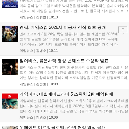
카카오게임즈가 슈퍼캣이 개발 중인 신작 2.5D MMORPG 도깨비의세
계의 공식 광고 모델로 배우 박지훈을 발탁하며 본격적인 출시 마케팅에
나섰다. 이 게임은 멸귀수도전을 기반으로 한 한국적 세계관과 도트 그
래픽이 특징이다. 오는 8월 사전등록을 시작으로 9월에는 쇼케이스를 통
게임뉴스 |
김병호
|
10:13
해 상세 콘텐츠를 공개하며, 10월 정식 출시를 앞두고 있다. 카카오게임
즈는 박지훈의 이미지를 활용해 게임의 독창적인 재미를 알릴 계획이
엔씨, 게임스컴 2026서 미공개 신작 최초 공개
7
다....
엔씨소프트가 8월 26일 독일 쾰른에서 열리는 게임스컴 2026에
참가해 글로벌 신작 3종을 공개한다. 개막 전야제인 ONL 무대에
서 아이온2, 신더시티, 프로젝트 본파이어의 트레일러와 정식 타
이틀이 발표될 예정이다. 특히 아이온2는 9월 30일 얼리액세스를
게임뉴스 |
김병호
|
10:11
앞두고 있으며, 프로젝트 본파이어는 이번 행사를 통해 처음으로
베일을 벗는다. 또한 북미 스튜디오가 개발 중인 길드워3는 B2B
펄어비스, 붉은사막 영상 콘테스트 수상작 발표
관에 출품되어 글로벌 시장 공략에 나선다. 엔씨는 이번 행사를
펄어비스는 지난 6월부터 진행한 붉은사막 글로벌 영상 콘테스트 '비욘
통해 전 세계 이용자와의 접점을 확대하고 신작에 대한 기대감을
드 디 어비스'의 수상작 10편을 발표했습니다. 전 세계 이용자가 참여한
극대화할 계획이다....
이번 행사는 창의적인 플레이와 스토리텔링을 기준으로 선정되었으며,
수상자들에게는 펄어비스 사옥 '홈 원' 초청 혜택과 기념 주화 및 굿즈가
게임뉴스 |
김병호
|
10:09
제공될 예정입니다. 붉은사막은 광활한 오픈월드 파이웰을 배경으로 주
인공 클리프의 여정을 담은 액션 어드벤처 게임으로 기대를 모으고 있습
게임피아, 데빌메이크라이 5 스위치 2판 예약판매
니다....
게임피아는 캡콤과 협력하여 닌텐도 스위치 2용 데빌메이크라이 5 데빌
헌터 에디션의 패키지 예약판매를 2026년 8월 7일부터 시작한다고 밝
혔다. 전 세계 1,100만 장 이상 팔린 명작을 60fps로 최적화한 이 게임은
한국어를 공식 지원하며, 본편 외 다양한 추가 콘텐츠가 포함된다. 국내
게임뉴스 |
김병호
|
10:06
정식 발매일은 2026년 8월 28일이며, 예약판매는 소프라노 등 온라인
쇼핑몰에서 진행된다. 청소년 이용 불가 등급이다....
위메이드 미르4, 글로벌 5주년 헌정 영상 공개