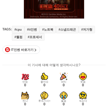
TAGS:
#it인벤
#노트북
#스냅드래곤
#저가형
#cpu
#퀄컴
#프로세서
IT인벤 바로가기
이 기사에 대해 어떻게 생각하시나요?
만점
좋아요
파티
웃음
0
0
0
0
씬나
후속기사+
울음
녹는다
0
0
0
0