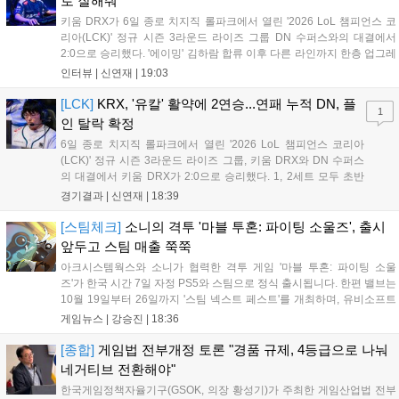
로 잘해줘"
키움 DRX가 6일 종로 치지직 롤파크에서 열린 '2026 LoL 챔피언스 코
리아(LCK)' 정규 시즌 3라운드 라이즈 그룹 DN 수퍼스와의 대결에서
2:0으로 승리했다. '에이밍' 김하람 합류 이후 다른 라인까지 한층 업그레
이드 된 경기력을 보여주며 기분 좋은 2연승을 달렸다. 경기 종료 후 기
인터뷰 |
신연재
|
19:03
자실을 찾은 '에이밍'은 한층 밝아진 모습이었다. "합류한 지...
[LCK]
KRX, '유칼' 활약에 2연승...연패 누적 DN, 플
1
인 탈락 확정
6일 종로 치지직 롤파크에서 열린 '2026 LoL 챔피언스 코리아
(LCK)' 정규 시즌 3라운드 라이즈 그룹, 키움 DRX와 DN 수퍼스
의 대결에서 키움 DRX가 2:0으로 승리했다. 1, 2세트 모두 초반
부터 앞서나갔고, 별다른 위기 없이 승리를 꿰찼다. DN 수퍼스는
경기결과 |
신연재
|
18:39
이번 패배로 플레이-인 진출 실패를 확정했다. 1세트, 키움 DRX
의 출발이 매우 좋...
[스팀체크]
소니의 격투 '마블 투혼: 파이팅 소울즈', 출시
앞두고 스팀 매출 쭉쭉
아크시스템웍스와 소니가 협력한 격투 게임 '마블 투혼: 파이팅 소울
즈'가 한국 시간 7일 자정 PS5와 스팀으로 정식 출시됩니다. 한편 밸브는
10월 19일부터 26일까지 '스팀 넥스트 페스트'를 개최하며, 유비소프트
의 '더 디비전 리서전스'가 스팀에 출시되었고, 농장 시뮬레이션 '돌록 타
게임뉴스 |
강승진
|
18:36
운'은 얼리액세스를 마치고 정식 서비스를 시작했습니다. 이번 신작들은
각기 다른 장르에서 이용자들의 기대를 모으고 있습니다....
[종합]
게임법 전부개정 토론 "경품 규제, 4등급으로 나눠
네거티브 전환해야"
한국게임정책자율기구(GSOK, 의장 황성기)가 주최한 게임산업법 전부