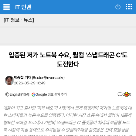
IT
인벤
[IT 정보 · 뉴스]
입증된 저가 노트북 수요, 퀄컴 '스냅드래곤 C'도
도전한다
백승철 기자
(
Bector@inven.co.kr
)
2026-05-29 16:49
English(영문)
Google 선호 출처 추가
0
0
애플이 최근 출시한 '맥북 네오'가 시장에서 크게 흥행하며 저가형 노트북에 대
한 소비자들의 높은 수요를 입증했다. 이러한 시장 흐름 속에서 퀄컴이 새롭게
발표한 모바일 프로세서 기반의 '스냅드래곤 C' 플랫폼이 차세대 보급형 노트
북 시장의 핵심 동력으로 주목받을 수 있을까? 해당 플랫폼은 전력 효율성을