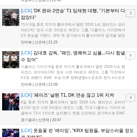
게임뉴스 |
강승진
|
22:42
다 게임플레이 비중이 클 것으로 기대되는 가운데, 넷플릭스와의
이례적인 협업이 향후 게임 마케팅 방식에 어떤 변화를 가져올지
[LCK]
'DK 완파·2연승' T1 임재현 대행, "기본부터 다
3
전 세계 팬들의 이목이 쏠리고 있다....
잡았다"
T1이 6일 종로 치지직 롤파크에서 열린 '2026 LoL 챔피언스 코리
아(LCK)' 정규 시즌 3라운드 레전드 그룹, 디플러스 기아전에서
2:0 완승을 거뒀다. 개막 첫 경기에서 kt 롤스터에게 일격을 맞았
지만, 젠지 e스포츠의 홈 경기에서 원정 승리를 챙기며 분위기를
인터뷰 |
신연재
|
21:25
다잡은 T1은 이날 게임에서는 경기력이 완전히 제 궤도에 오른 듯
한 모습이었다. 다음은...
[LCK]
김대호 감독, "패인, 명쾌하고 심플...다시 힘낼
5
수 있어"
디플러스 기아가 6일 종로 치지직 롤파크에서 열린 '2026 LoL 챔
피언스 코리아(LCK)' 정규 시즌 3라운드 레전드 그룹 T1전에서
0:2로 패했다. EWC 우승 이후 한화생명e스포츠와 젠지 e스포츠
를 잡아내며 기세를 끌어올렸지만, 경기력이 제 궤도에 오른 T1은
인터뷰 |
신연재
|
21:06
확실히 강했다. 경기 종료 후 기자회견에 참석한 김대호 감독은
"오늘 져서 너무 아쉽다"...
[LCK]
'페이즈' 날뛴 T1, DK 연승 끊고 1위 지켜
4
6일 종로 치지직 롤파크에서 열린 '2026 LoL 챔피언스 코리아
(LCK)' 정규 시즌 3라운드 레전드 그룹, T1과 디플러스 기아의 대
결에서 T1이 2:0으로 승리했다. 한층 단단해진 경기력으로 EWC
우승을 기점으로 파죽지세의 연승을 이어가던 디플러스 기아를
경기결과 |
신연재
|
20:47
잠재웠다. 1세트, T1이 앞서갔다. 바텀 듀오 킬로 주도권을 잡은
T1은 첫 드래곤을 두드렸...
[LCK]
웃음꽃 핀 '에이밍', "KRX 팀원들, 부담스러울 정도