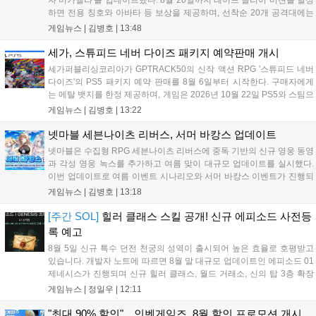
자 미카엘라'를 업데이트했다. 8월 20일까지 레이드 클리어 미션을 달성
하면 전용 칭호와 아바타 등 보상을 제공하며, 선착순 20개 공격대에는
명예 보상을 지급한다. 또한 9월 10일까지 서비스 21주년 기념 이벤트가
게임뉴스 |
김병호
|
13:48
진행되어 전직 변경의 서와 아바타 풀세트 등을 증정하며, 낚시 미니게
임인 아라드 수족관 메이커를 통해 다양한 아이템을 교환할 수 있다. 상
세가, 스튜피드 네버 다이즈 패키지 예약판매 개시
세 정보는 공식 홈페이지에서 확인 가능하다....
세가퍼블리싱코리아가 GPTRACK50의 신작 액션 RPG '스튜피드 네버
다이즈'의 PS5 패키지 예약 판매를 8월 6일부터 시작한다. 구매자에게
는 메탈 뱃지를 한정 제공하며, 게임은 2026년 10월 22일 PS5와 스팀으
로 정식 출시된다. 좀비 주인공 데이비가 보디 해킹과 스타일 이트 능력
게임뉴스 |
김병호
|
13:22
을 활용해 이세계 던전을 공략하는 하극상 액션이 특징이며, 디지털 디
럭스판 등 다양한 에디션도 함께 발매될 예정이다....
넷마블 세븐나이츠 리버스, 서머 바캉스 업데이트
넷마블은 수집형 RPG 세븐나이츠 리버스에 중독 기반의 신규 영웅 동영
과 각성 영웅 녹스를 추가하고 여름 맞이 대규모 업데이트를 실시했다.
이번 업데이트로 여름 이벤트 시나리오와 서머 바캉스 이벤트가 진행되
며, 7일간 출석 시 수영복 세인 코스튬과 전설 장신구 상자 등 풍성한 보
게임뉴스 |
김병호
|
13:18
상을 제공한다. 또한 미션 수행을 통해 장비를 강화하는 비스킷의 모루
이벤트도 열리며, 강화 횟수에 따른 보상과 상위 100명에게는 특별 랭킹
[주간 SOL]
힐러 클래스 스킬 공개! 신규 에피소드 사전등
보상이 주어진다. 넷마블은 이번 이벤트를 통해 이용자들에게 다채로운
록 예고
즐길 거리를 제공할 예정이다....
8월 5일 신규 특수 던전 천궁의 성역이 출시되어 높은 효율로 호평받고
있습니다. 개발자 노트에 따르면 8월 말 대규모 업데이트인 에피소드 01
제네시스가 진행되며 신규 힐러 클래스, 월드 거래소, 신의 탑 3층 확장
등이 예고되었습니다. 또한 8일에는 신권 선출이 예정되어 있어 게임 내
게임뉴스 |
정일우
|
12:11
판도 변화가 예상되며, 사전 등록과 다양한 이벤트가 함께 진행 중입니
다....
"최대 90% 할인"…인벤게임즈, 8월 할인 프로모션 개시