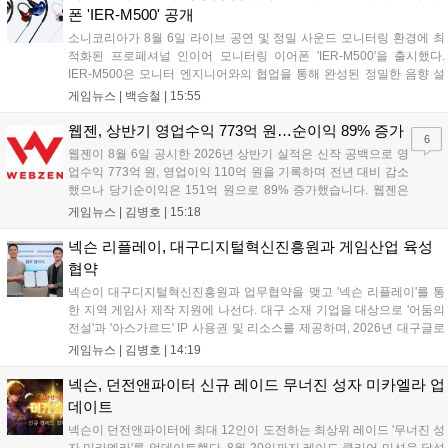
리고 있다....
폰 'IER-M500' 공개
소니코리아가 8월 6일 라이브 공연 및 정밀 사운드 모니터링 환경에 최
적화된 프로페셔널 인이어 모니터링 이어폰 'IER-M500'을 출시했다.
IER-M500은 모니터 엔지니어와의 협업을 통해 완성된 정밀한 음향 설
계와 뛰어난 수동 차음 성능을 갖춰, 외부 소음이 많은 환경에서도 디테
게임뉴스 |
백승철
|
15:55
일한 사운드를 전달하는 것이 특징이다. 인체공학적 디자인과 독자적인
피팅 서포터를 적용해 장시간 착용 시에도 안정적이고 편안한 환경을 제
웹젠, 상반기 영업수익 773억 원…순이익 89% 증가
6
공한다....
웹젠이 8월 6일 공시한 2026년 상반기 실적은 신작 공백으로 영
업수익 773억 원, 영업이익 110억 원을 기록하며 전년 대비 감소
했으나 당기순이익은 151억 원으로 89% 증가했습니다. 웹젠은
하반기부터 신작 공세를 예고하며 전략게임 '프로젝트 D1'의 정보
게임뉴스 |
김병호
|
15:18
공개와 '게이트 오브 게이츠'의 추가 정보를 발표할 계획입니다.
또한 '테르비스'는 일본 코미케에 출품하며 해외 시장 공략을 강화
넥슨 리플레이, 대구디지털혁신진흥원과 게임산업 육성
합니다. 김태영 대표는 내년 신작 출시를 위해 하반기 적극적인
협약
사업 일정을 추진하고 주주가치 제고에 힘쓰겠다고 밝혔습니
넥슨이 대구디지털혁신진흥원과 업무협약을 맺고 '넥슨 리플레이'를 통
다....
한 지역 게임사 제작 지원에 나선다. 대구 소재 기업을 대상으로 '어둠의
전설'과 '아스가르드' IP 사용권 및 리소스를 제공하며, 2026년 대구글로
벌게임센터 제작지원 사업으로 추진된다. 넥슨은 심사에 직접 참여해 완
게임뉴스 |
김병호
|
14:19
성도 높은 신작 발굴을 도울 예정이며, 향후 지역 게임산업과의 동반 성
장을 위한 협력을 지속 확대해 나갈 방침이다....
넥슨, 던전앤파이터 신규 레이드 무너진 성자 미카엘라 업
데이트
넥슨이 던전앤파이터에 최대 12인이 도전하는 최상위 레이드 '무너진 성