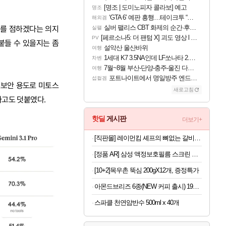
[명조 | 도미노피자 콜라보] 예고
명조
‘GTA 6’ 예판 흥행…테이크투 “내부 예상 크게 넘어”
해외겜
실버 팰리스 CBT 화제의 순간·후기 모음
위를 점하겠다는 의지
실팰
[페르소나5: 더 팬텀 X] 괴도 영상 l 타카마키 안·댄싱 스타
PV
붙들 수 있을지는 좀
설악산 울산바위
여행
1세대 K7 3.5NA인데 LF쏘나타 2.0NA 기변하면 유류비 절약이 얼마나 될까요..?
차벤
7월~8월 부산-단양-충주-울진 다녀왔어요~
여행
포트나이트에서 명일방주 엔드필드 [펠리카] 판매 예정
섭컬겜
버보안 용도로 미토스
새로고침
라고도 덧붙였다.
핫딜
게시판
더보기+
[직판몰] 레이먼킴 셰프의 뼈없는 갈비탕 정석 500g*4팩
[정품 AR] 삼성 액정보호필름 스크린 프로텍터 갤럭시Z 폴드8 울트라, 2매입
[10+2]목우촌 뚝심 200gX12개, 증정특가
아몬드브리즈 6종(NEW 커피 출시) 190ML/950ML 10팩/24팩/48팩 중 택 1
스파클 천연암반수 500ml x 40개