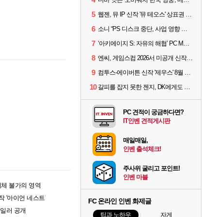
5
웹젠, 뮤 IP 신작 '뮤 테오스' 상표권 출원
6
소니 “PS 디스크 중단, 사업 영향 없다”
7
‘아키에이지 S: 자유의 해협’ PC MMORPG로 개발한다
8
엔씨, 게임스컴 2026서 미공개 신작 최초 공개
9
컴투스-에이버튼 신작 '제우스' 8월 26일 출시…"모두를 위한 경쟁"
10
갈피를 잡지 못한 젠지, DK에게도 0:2 패배
PC 견적이 궁금하다면?
IT인벤 견적게시판
매일매일,
인벤 출석체크!
주사위 굴리고 포인트!
인벤 마블
대체 불가의 영역
작 '아이언 네스트'
FC 온라인 인벤 화제글
레일러 공개
팁과 노하우
자게