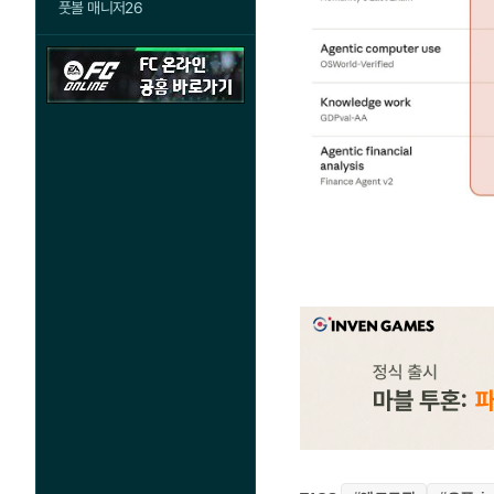
풋볼 매니저26