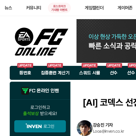
로스트아크
뉴스
커뮤니티
게임캘린더
게이머존
기대평 이벤트
등번호
집중훈련 계산기
스쿼드 시뮬
선수
선수
FC 온라인 인벤
[AI]
코덱스 선전
로그인하고
출석보상
받으세요!
강승진 기자
로그인
Looa@inven.co.kr