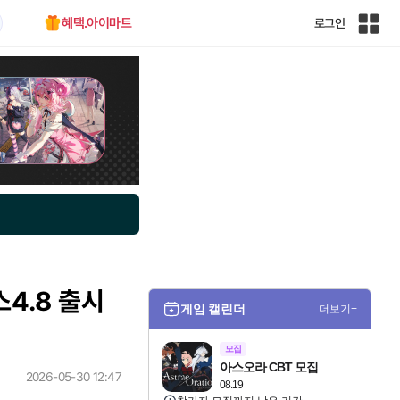
혜택.아이마트
로그인
인
벤
전
체
사
이
트
맵
4.8 출시
게임 캘린더
더보기+
모집
아스오라 CBT 모집
2026-05-30 12:47
08.19