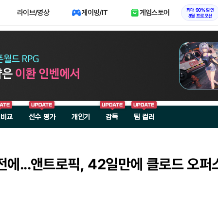
최대 90% 할인
라이브/영상
게이밍/IT
게임스토어
8월 프로모션
 비교
선수 평가
개인기
감독
팀 컬러
에...앤트로픽, 42일만에 클로드 오퍼스