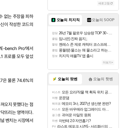
새로고침
수 없는 주장을 피하
오늘의 치지직
오늘의 SOOP
자신이 작성한 코드의
26년 7월 팔로우 상승량 TOP 30 - 월간 치지직
잡담
임나은) 진짜 음지;;
클립
젠레스 존 제로 캐릭터 코스프레한 꽁주
짤방
bench Pro'에서
풍월량) 물소는 왜 물소라고 하는거야? 아! 그만 ㅋㅋ
클립
3.1 프로를 모두 앞섰
치지직 애플TV 앱 출시
정보
더보기+
오늘의 팟벤
오늘의 핫벤
4.7은 물론 74.6%의
모든 요리/작물 책 획득 위치 공략 (36개) - 미식가 도전과제
비스트
운문댐
여행
메모리 3사, 2027년 생산분 완판?
 가져오지 못했다는 점
해외겜
모든 바우에라 업그레이드 아이템 획득 위치 공략 (89개)
비스트
 맞닥뜨리는 영역이다.
귀여운 아일릿 원희
걸그룹
터미널 벤치는 시장에서
아반테 2.0 자연흡기?
차벤
라스트 에포크 시즌5 - 서리화신의 분노 티저
PV