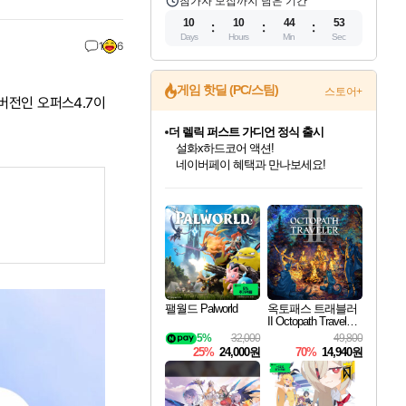
참가자 모집까지 남은 기간
10
10
44
52
Days
Hours
Min
Sec
1
6
게임 핫딜 (PC/스팀)
스토어+
 버전인 오퍼스4.7이
더 렐릭 퍼스트 가디언 정식 출시
설화x하드코어 액션!
네이버페이 혜택과 만나보세요!
인벤게임즈 8월 특별 할인!
드래곤소드: 어웨이크닝 입점!
문명 7 특별 할인!
마블 투혼 파이팅 소울즈 정식출시!
귀무자: 검의 길 예약 판매 중!
비스트 오브 리인카네이션 정식 출시!
커세어 코브 출시 기념 할인!
베데스다 40주년 기념 할인 중!
캡콤 프렌차이즈 할인 진행 중!
캡콤 일부 상품 상시 할인
스타워즈 은하계 레이서
로블록스 기프트 카드 공식 입점
인기 퍼블리셔 모음!
스팀으로 만나는 드래곤소드!
조선&고려 DLC 출시 예정
마블 히어로 총 출동&화려한 격투!
10% 할인과
게임프릭 신작 IP
해적'섬'을 발전시키자!
베데스다의 명작들을
몬헌, 바하 등 인기 IP를
몬헌 와일즈 & 드래곤즈 도그마2
인벤게임즈에서 10% 추가 적립
Robux를 가장 안전하고
최대 90% 할인가를 만나보세요!
네이버혜택과 함께 만나보세요!
50%할인&추가 적립까지!
네이버 포인트 혜택까지!
이니&베니 혜택까지!
네이버 혜택가와 함께 예약하세요!
할인&네이버혜택으로 만나보세요!
40주년 프로모션으로 만나보세요!
할인가에 만나보세요!
일부 에디션 상시 할인!
혜택으로 예약 판매 중
편안하게 충전하세요
팰월드 Palworld
옥토패스 트래블러
II Octopath Traveler I
I
5%
32,000
49,800
25%
24,000원
70%
14,940원