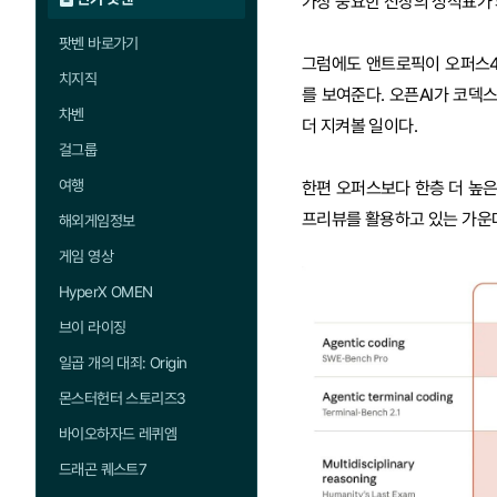
가장 중요한 전장의 성적표가 
팟벤 바로가기
그럼에도 앤트로픽이 오퍼스4.
치지직
를 보여준다. 오픈AI가 코덱
차벤
더 지켜볼 일이다.
걸그룹
여행
한편 오퍼스보다 한층 더 높은
프리뷰를 활용하고 있는 가운데
해외게임정보
게임 영상
HyperX OMEN
브이 라이징
일곱 개의 대죄: Origin
몬스터헌터 스토리즈3
바이오하자드 레퀴엠
드래곤 퀘스트7