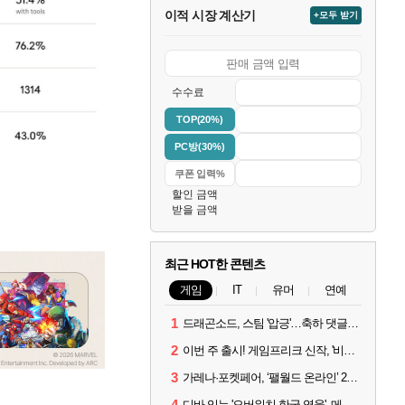
이적 시장 계산기
+모두 받기
수수료
TOP(20%)
PC방(30%)
할인 금액
받을 금액
최근 HOT한 콘텐츠
게임
IT
유머
연예
1
드래곤소드, 스팀 '압긍'…축하 댓글 달고 게임 코드 받자!
2
이번 주 출시! 게임프리크 신작, '비스트 오브 리인카네이션'
3
가레나·포켓페어, ‘팰월드 온라인’ 2026년 출시 예고
4
디바 잇는 '오버워치 한국 영웅', 메카 파일럿 디몬 나온다