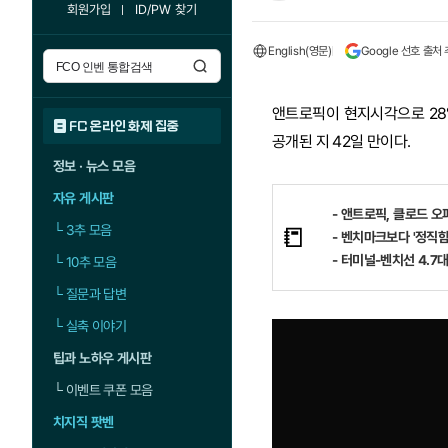
회원가입
ID/PW 찾기
English(영문)
Google 선호 출처
앤트로픽이 현지시각으로 28일 
FC 온라인 화제 집중
공개된 지 42일 만이다.
정보 · 뉴스 모음
자유 게시판
- 앤트로픽, 클로드 오퍼스
📒
└
3추 모음
- 벤치마크보다 '정직함
- 터미널-벤치선 4.7대
└
10추 모음
└
질문과 답변
└
실축 이야기
팁과 노하우 게시판
└
이벤트 쿠폰 모음
치지직 팟벤