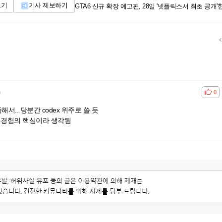
보기
기사 제보하기
GTA6 신규 확장 예고편, 28일 '넷플릭스서 최초 공개'
)
공감
비공
0
해서.. 당분간 codex 위주로 쓸 듯
용경험의 핵심이라 생각됨