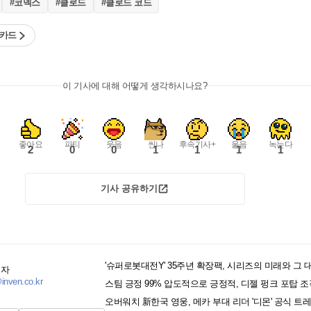
#코덱스
#클로드
#클로드 코드
 카드
이 기사에 대해 어떻게 생각하시나요?
좋아요
파티
웃음
씬나
후속기사+
울음
녹는다
2
0
0
1
1
1
1
기사 공유하기
'슈퍼로봇대전Y' 35주년 확장팩, 시리즈의 미래와 그 
기자
inven.co.kr
스팀 긍정 99% 압도적으로 긍정적, 디젤 펑크 포탑 조
오버워치 新한국 영웅, 메카 부대 리더 '디몬' 공식 트