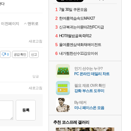
한다
1
7월 30일 쿠폰모음
2
한여름역습속도MAX27
이전페이지
맨위로
3
신규복귀는아묻따2천FC지급
4
HOT8월밤골폭죽R12
새로고침
5
올여름엔삼색화채에이전트
6
내가찜한선수11강오이쉬
감
0
공감 확인
신고
인기 선수는 누구?
FC 온라인 데일리 차트
답글
필요 재료 OVR 확인
새로고침
강화 부스트 도우미
By 테커
미니 페이스온 모음
등록
추천 코스프레 갤러리