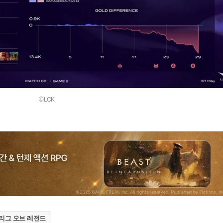
©LCK
#리그 오브 레전드