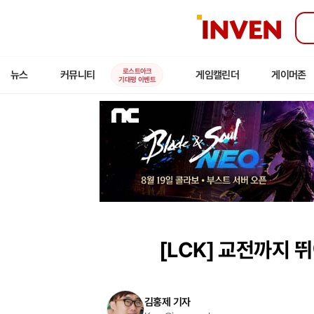
인
벤
로스트아크
뉴스
커뮤니티
게임캘린더
게이머존
기대평 이벤트
[LCK]
교전까지 뛰어
김홍제 기자