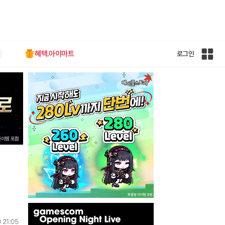
혜택.아이마트
로그인
인
벤
전
체
사
이
트
맵
인
벤
 21:05
배