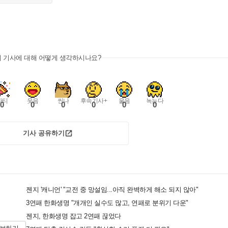
이 기사에 대해 어떻게 생각하시나요?
파티
웃음
씬나
후속기사+
울음
녹는다
0
0
0
0
0
0
기사 공유하기
젠지 '캐니언' "교전 중 망설임...아직 완벽하게 해소 되지 않아"
3연패 한화생명 "개개인 실수도 많고, 연패로 분위기 다운"
젠지, 한화생명 잡고 2연패 끊었다