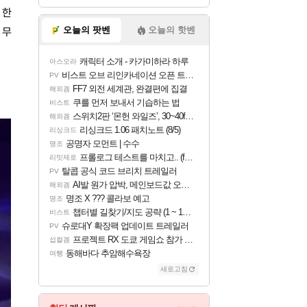
 한
오늘의 팟벤
오늘의 핫벤
 무
캐릭터 소개 - 카가미하라 하루
아스오라
비스트 오브 리인카네이션 오픈 트레일러
PV
FF7 외전 세계관, 완결편에 집결
해외겜
쿠를 먼저 보내서 기습하는 법
비스트
스위치2판 ‘몬헌 와일즈’, 30~40fps 목표 추정
해외겜
리싱크드 1.06 패치노트 (8/5)
리싱크드
공명자 모먼트 | 수수
명조
프롤로그 테스트를 마치고.. (feat. 리아)
리밋제로
탈콥 공식 코드 브리치 트레일러
PV
AI발 원가 압박, 메인보드값 오르나
해외겜
명조 X ??? 콜라보 예고
명조
챕터별 길찾기/지도 공략 (1 ~ 12장)
비스트
슈로대Y 확장팩 업데이트 트레일러
PV
프로젝트 RX 도쿄 게임쇼 참가 결정
섭컬겜
동해바다 추암해수욕장
여행
새로고침