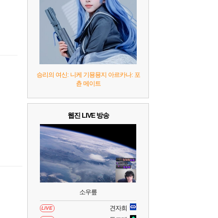
7
리듬 천국 미라클 스타즈
2
8
헤일로: 캠페인 이볼브드
2
9
캡틴 츠바사 2 월드 파이터즈
승리의 여신: 니케 기묭묭지 아르카나: 포
츈 메이트
10
레고 배트맨: 레거시 오브 더 다크 나이트
웹진 LIVE 방송
소우릎
견자희
LIVE