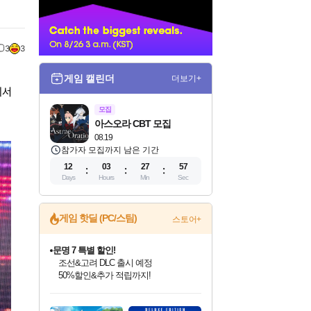
너
3
3
게임 캘린더
더보기+
에서
모집
아스오라 CBT 모집
08.19
참가자 모집까지 남은 기간
12
03
27
56
Days
Hours
Min
Sec
게임 핫딜 (PC/스팀)
스토어+
문명 7 특별 할인!
조선&고려 DLC 출시 예정
50%할인&추가 적립까지!
귀무자: 검의 길 예약 판매 중!
10% 할인과
이니&베니 혜택까지!
인벤게임즈 8월 특별 할인!
드래곤소드: 어웨이크닝 입점!
비스트 오브 리인카네이션 정식 출시!
커세어 코브 출시 기념 할인!
더 렐릭 퍼스트 가디언 정식 출시
베데스다 40주년 기념 할인 중!
마블 투혼 파이팅 소울즈 예약 판매 중!
캡콤 프렌차이즈 할인 진행 중!
캡콤 일부 상품 상시 할인
스타워즈 은하계 레이서
로블록스 기프트 카드 공식 입점
인기 퍼블리셔 모음!
스팀으로 만나는 드래곤소드!
게임프릭 신작 IP
해적'섬'을 발전시키자!
설화x하드코어 액션!
베데스다의 명작들을
마블 히어로 총 출동&화려한 격투!
몬헌, 바하 등 인기 IP를
몬헌 와일즈 & 드래곤즈 도그마2
인벤게임즈에서 10% 추가 적립
Robux를 가장 안전하고