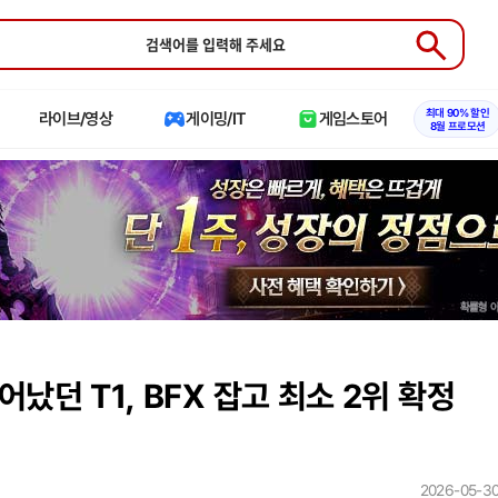
Submit
최대 90% 할인
라이브/영상
게이밍/IT
게임스토어
8월 프로모션
났던 T1, BFX 잡고 최소 2위 확정
2026-05-30