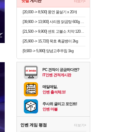
핫딜
게시판
더보기+
[20,000 -> 8,500] 풍연 꿀설기 x 20개
[39,900 -> 13,900] 사리원 닭곰탕 600g x 4팩
[21,500 -> 9,900] 센토 고불소 치약 120g x 4개
[25,900 -> 15,720] 묵호 흑골뱅이 2kg
[9,900 -> 5,990] 양념고추무침 1kg
PC 견적이 궁금하다면?
IT인벤 견적게시판
매일매일,
인벤 출석체크!
주사위 굴리고 포인트!
인벤 마블
인벤 게임 평점
더보기+