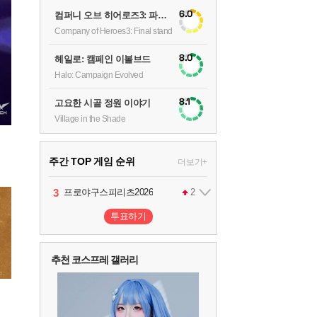
6.0
컴퍼니 오브 히어로즈3: 파이널 스탠드
Company of Heroes3: Final stand
8.0
헤일로: 캠페인 이볼브드
Halo: Campaign Evolved
8.1
고요한 시골 정원 이야기
Village in the Shade
주간 TOP 게임 순위
더보기+
1
2
3
4
팰월드
프로야구스피리츠2026
드래곤소드 : 어웨이크닝
어쌔신 크리드: 블랙 플래그 리싱크드
1
2
2
투표하기
5
블라인드 삼국
1
추천 코스프레 갤러리
6
그랑블루 판타지 리링크 - 엔드리스 라그나로크
1