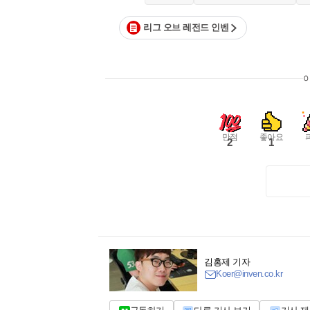
리그 오브 레전드 인벤
만점
좋아요
2
1
김홍제 기자
Koer@inven.co.kr