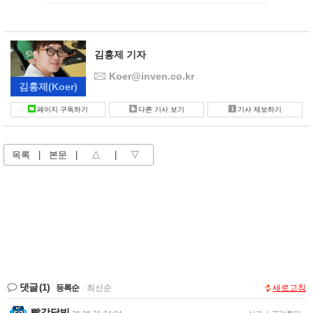
김홍제 기자
Koer@inven.co.kr
김홍제
(Koer)
페이지 구독하기
다른 기사 보기
기사 제보하기
목록
|
본문
|
△
|
▽
댓글
(1)
등록순
|
최신순
새로고침
빨강달빛