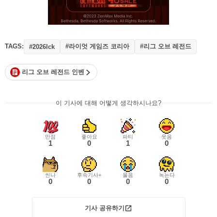
TAGS:
#라이엇 게임즈 코리아
#리그 오브 레전드
#2026lck
리그 오브 레전드 인벤
이 기사에 대해 어떻게 생각하시나요?
만점
좋아요
파티
웃음
1
0
1
0
씬나
후속기사+
울음
녹는다
0
0
0
0
기사 공유하기