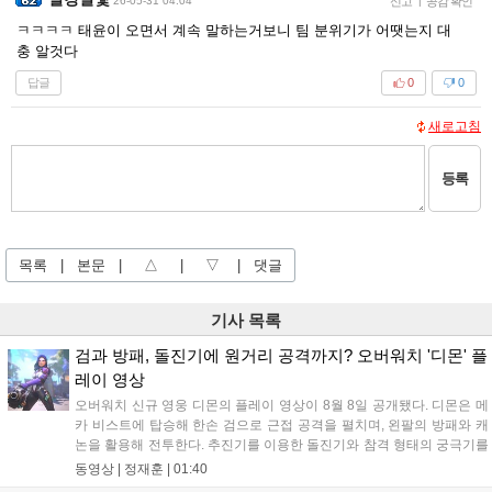
26-05-31 04:04
신고
|
공감 확인
ㅋㅋㅋㅋ 태윤이 오면서 계속 말하는거보니 팀 분위기가 어땟는지 대
충 알것다
답글
0
0
새로고침
등록
목록
|
본문
|
△
|
▽
|
댓글
기사 목록
검과 방패, 돌진기에 원거리 공격까지? 오버워치 '디몬' 플
레이 영상
오버워치 신규 영웅 디몬의 플레이 영상이 8월 8일 공개됐다. 디몬은 메
카 비스트에 탑승해 한손 검으로 근접 공격을 펼치며, 왼팔의 방패와 캐
논을 활용해 전투한다. 추진기를 이용한 돌진기와 참격 형태의 궁극기를
보유했고, 메카 파괴 시 맨몸으로 기관총을 사용하는 특징이 있다. 디몬
동영상 |
정재훈
|
01:40
은 오는 8월 12일 시작되는 시즌4 부산의 영웅들 업데이트를 통해 정식