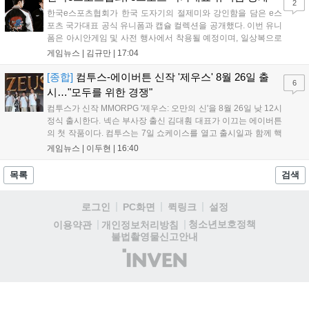
2
한국e스포츠협회가 한국 도자기의 절제미와 강인함을 담은 e스
포츠 국가대표 공식 유니폼과 캡슐 컬렉션을 공개했다. 이번 유니
폼은 아시안게임 및 사전 행사에서 착용될 예정이며, 일상복으로
구성된 컬렉션은 오는 8월 28일부터 골스튜디오 공식 홈페이지
게임뉴스 |
김규만
|
17:04
와 무신사, 오프라인 매장에서 판매된다. 다만 아시안게임 결선에
서는 대회 규정에 따라 별도의 유니폼을 착용할 계획이다....
[종합]
컴투스-에이버튼 신작 '제우스' 8월 26일 출
6
시…"모두를 위한 경쟁"
컴투스가 신작 MMORPG '제우스: 오만의 신'을 8월 26일 낮 12시
정식 출시한다. 넥슨 부사장 출신 김대훤 대표가 이끄는 에이버튼
의 첫 작품이다. 컴투스는 7일 쇼케이스를 열고 출시일과 함께 핵
심 콘텐츠, 유료화 정책, 운영 방향을 공개했다. 캐릭터명 선점은
게임뉴스 |
이두현
|
16:40
8월 13일 오후 8시 시작한다. '제우스: 오만의 신'은 최고신 제우스
의 오만으로 균열이...
목록
검색
로그인
PC화면
퀵링크
설정
청소년보호정책
이용약관
개인정보처리방침
불법촬영물신고안내
(주)
인
벤