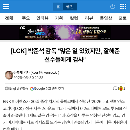
홈
웹진
전체
주요
인터뷰
기획
칼럼
리뷰
동영상
포토
[LCK]
박준석 감독 "많은 일 있었지만, 잘해준
선수들에게 감사"
김홍제 기자
(
Koer@inven.co.kr
)
2026-05-30 21:38
English(영문)
Google 선호 출처 추가
1
2
BNK 피어엑스가 30일 종각 치지직 롤파크에서 진행된 '2026 LoL 챔피언스
코리아(LCK)' 정규 시즌 2라운드 T1과 대결에서 0:2로 패배해 로드 투 MSI 진
출이 좌절됐다. 1세트 같은 경우는 T1과 호각을 다투는 엄청난 난전이었고, 경
기 마지막에는 서로 넥서스를 노리는 장면이 연출되었기 때문에 더욱 아쉬움이
컸을 매치다.