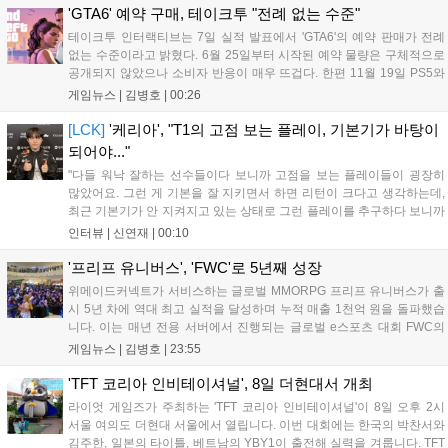
출시될 예정이다....
'GTA6' 예약 구매, 테이크투 "전례 없는 수준"
테이크투 인터랙티브는 7일 실적 발표에서 'GTA6'의 예약 판매가 전례
없는 수준이라고 밝혔다. 6월 25일부터 시작된 예약 물량은 구체적으로
공개되지 않았으나 소비자 반응이 매우 뜨겁다. 한편 11월 19일 PS5와
Xbox 시리즈 X|S로 정식 출시될 예정이며, 록스타 게임즈는 한국 시각
게임뉴스 |
김병호
|
00:26
28일 오전 4시 넷플릭스를 통해 장편 영상 'Grand Theft Auto VI: An
Extended Look'을 최초 공개할 계획이다....
[LCK]
'케리아', "T1의 고점 보는 플레이, 기본기가 바탕이
되어야..."
"다들 워낙 잘하는 선수들이다 보니까 고점을 보는 플레이들이 굉장히
많았어요. 그런 게 기본을 잘 지키면서 하면 리턴이 크다고 생각하는데,
최근 기본기가 안 지켜지고 있는 상태로 그런 플레이를 추구하다 보니까
팀적으로 안 좋은 사고가 계속 많이 났던 것 같습니다." T1은 6일 서울 종
인터뷰 |
신연재
|
00:10
로구 치지직 롤파크에서 열린 '2026 LoL 챔피언스 코리아(LCK)'...
'프리프 유니버스', 'FWC'로 5년째 성장
위메이드커넥트가 서비스하는 글로벌 MMORPG 프리프 유니버스가 출
시 5년 차에 역대 최고 실적을 달성하며 누적 매출 1천억 원을 돌파했습
니다. 이는 매년 전용 서버에서 진행되는 글로벌 e스포츠 대회 FWC의
영향이 큽니다. FWC는 이용자가 동일한 조건에서 시즌을 함께 즐기는
게임뉴스 |
김병호
|
23:55
구조로, 올해 4월 시작된 FWC 2026은 전년 대비 매출과 이용자 지표가
대폭 상승하는 성과를 냈습니다. 오는 10월 필리핀 마닐라에서 총상금
'TFT 코리아 인비테이셔널', 8일 더현대서 개최
11만 달러 규모의 제4회 FWC 그랜드 파이널이 개최될 예정이며, 위메
라이엇 게임즈가 주최하는 'TFT 코리아 인비테이셔널'이 8일 오후 2시
이드커넥트는 이를 통해 커뮤니티 중심의 장기 성장 모델을 지속할 방침
서울 여의도 더현대 서울에서 열립니다. 이번 대회에는 한국의 박찬서와
입니다....
김주한, 일본의 타이틀, 베트남의 YBY1이 출전해 실력을 겨룹니다. TFT