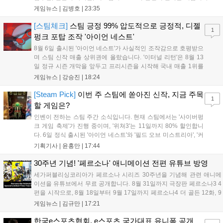
는 소속팀 없이 개인 자격으로 참가하는 독특한 대회 구조를 가지며, 누
게임뉴스 |
김병호
|
23:35
구나 참여 가능한 '소파에서 왕관까지'라는 철학을 실천하고 있습니다.
17일까지 이어지는 이번 행사는 신규 세트 체험과 공연 등 다양한 즐길
[스팀체크]
스팀 긍정 99% 압도적으로 긍정적, 디젤
1
거리를 제공하며, 이후 현대백화점 판교점에서도 행사가 이어질 예정입
펑크 포탑 조작 '아이언 네스트'
니다. 연말에는 라스베이거스 오픈이 개최됩니다....
8월 6일 출시된 '아이언 네스트'가 사실적인 조작감으로 호평받으
며 스팀 신작 매출 상위권에 올랐습니다. '이터널 리턴'은 8월 13
일 정규 시즌 개막을 앞두고 프리시즌을 시작해 국내 매출 1위를
기록했습니다. 25주년을 맞은 '고스트 리콘' 시리즈는 8월 6일 쇼
게임뉴스 |
강승진
|
18:24
케이스와 함께 대규모 할인을 진행하며 순위가 급상승했고, 신작
'마블 투혼: 파이팅 소울즈'와 레트로 수리 시뮬레이션 '리스토
[Steam Pick]
이번 주 스팀에 쏟아진 신작, 지금 주목
1
리'도 스팀에 정식 출시되었습니다....
할 게임은?
인벤이 전하는 스팀 주간 소식입니다. 현재 스팀에서는 '사이버펑
크 게임 축제'가 진행 중이며, '위쳐3'는 11일까지 80% 할인합니
다. 6일 정식 출시된 '아이언 네스트'와 '필드 오브 미스트리아', '커
세어 코브'가 호평받고 있습니다. 한편, 7일 출시된 '마블 투혼'은
기획기사 |
윤홍만
|
17:44
태그 시스템에 대한 호불호가 갈리며 복합적 평가를 기록 중입니
다. 유비소프트의 '고스트리콘: 와일드랜드'는 7년 만의 대규모 업
30주년 기념! '페르소나' 애니메이션 전편 유튜브 방영
데이트 '라스트 라이츠'와 함께 95% 할인 중입니다....
세가퍼블리싱코리아가 페르소나 시리즈 30주년을 기념해 관련 애니메
이션을 유튜브에서 무료 공개합니다. 8월 31일까지 극장판 페르소나3 4
편을 시작으로, 8월 18일부터 9월 17일까지 페르소나4 더 골든 12화, 9
월 15일부터 10월 14일까지 페르소나5 시리즈가 순차 공개됩니다. 또한
게임뉴스 |
김규만
|
17:21
8월 16일까지 SNS를 통해 축하 메시지를 모집하며, 선정된 내용은 기념
영상 및 대형 전광판에 소개될 예정입니다....
한국e스포츠협회, e스포츠 국가대표 유니폼 공개