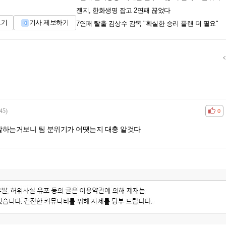
젠지, 한화생명 잡고 2연패 끊었다
보기
기사 제보하기
7연패 탈출 김상수 감독 "확실한 승리 플랜 더 필요"
45)
공감
비공
0
말하는거보니 팀 분위기가 어땟는지 대충 알것다