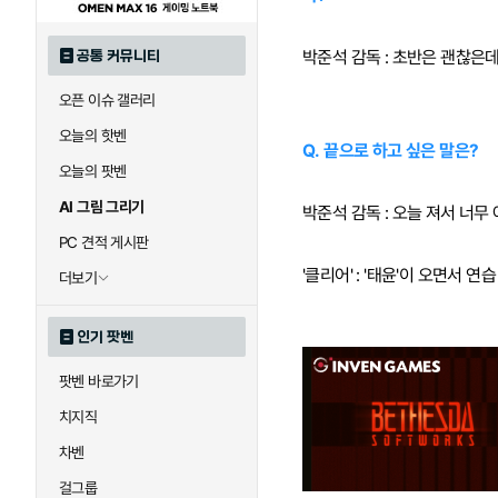
박준석 감독 : 초반은 괜찮은데
공통 커뮤니티
오픈 이슈 갤러리
오늘의 핫벤
Q. 끝으로 하고 싶은 말은?
오늘의 팟벤
AI 그림 그리기
박준석 감독 : 오늘 져서 너무
PC 견적 게시판
'클리어' : '태윤'이 오면서
더보기
인기 팟벤
팟벤 바로가기
치지직
차벤
걸그룹