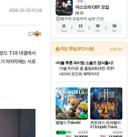
모집
아스오라 CBT 모집
2026-05-30 21:38
08.19
참가자 모집까지 남은 기간
11
13
39
57
Days
Hours
Min
Sec
1
2
게임 핫딜 (PC/스팀)
스토어+
라운드 T1과 대결에서
 경기 마지막에는 서로
마블 투혼 파이팅 소울즈 정식출시!
마블 히어로 총 출동&화려한 격투!
네이버 포인트 혜택까지!
인벤게임즈 8월 특별 할인!
드래곤소드: 어웨이크닝 입점!
문명 7 특별 할인!
귀무자: 검의 길 예약 판매 중!
비스트 오브 리인카네이션 정식 출시!
커세어 코브 출시 기념 할인!
더 렐릭 퍼스트 가디언 정식 출시
베데스다 40주년 기념 할인 중!
캡콤 프렌차이즈 할인 진행 중!
캡콤 일부 상품 상시 할인
스타워즈 은하계 레이서
로블록스 기프트 카드 공식 입점
인기 퍼블리셔 모음!
스팀으로 만나는 드래곤소드!
조선&고려 DLC 출시 예정
10% 할인과
게임프릭 신작 IP
해적'섬'을 발전시키자!
설화x하드코어 액션!
베데스다의 명작들을
몬헌, 바하 등 인기 IP를
몬헌 와일즈 & 드래곤즈 도그마2
인벤게임즈에서 10% 추가 적립
Robux를 가장 안전하고
최대 90% 할인가를 만나보세요!
네이버혜택과 함께 만나보세요!
50%할인&추가 적립까지!
이니&베니 혜택까지!
네이버 혜택가와 함께 예약하세요!
할인&네이버혜택으로 만나보세요!
네이버페이 혜택과 만나보세요!
40주년 프로모션으로 만나보세요!
할인가에 만나보세요!
일부 에디션 상시 할인!
혜택으로 예약 판매 중
편안하게 충전하세요
팰월드 Palworld
옥토패스 트래블러
II Octopath Traveler I
I
5%
32,000
49,800