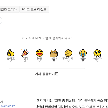
게임즈 코리아
#리그 오브 레전드
이 기사에 대해 어떻게 생각하시나요?
좋아요
파티
웃음
씬나
후속기사+
울음
녹는다
0
1
0
0
0
0
0
기사 공유하기
젠지 '캐니언' "교전 중 망설임...아직 완벽하게 해소 되
기자
nven.co.kr
3연패 한화생명 "개개인 실수도 많고, 연패로 분위기 