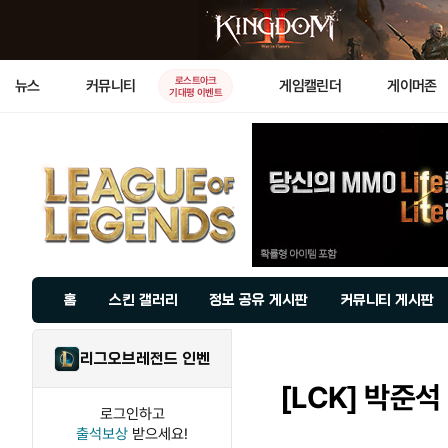
로스트아크
뉴스
커뮤니티
게임캘린더
게이머존
기대평 이벤트
홈
스킨 갤러리
정보 공유 게시판
커뮤니티 게시판
리그오브레전드 인벤
[LCK]
박준석 
로그인하고
출석보상
받으세요!