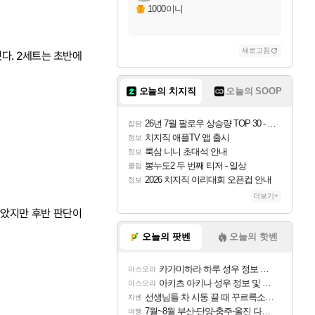
1000이니
새로고침
웠다. 2세트는 초반에
오늘의 치지직
오늘의 SOOP
26년 7월 팔로우 상승량 TOP 30 - 월간 치지직
잡담
치지직 애플TV 앱 출시
정보
룩삼 니니 초대석 안내
정보
봉누도2 두 번째 티저 - 일상
클립
2026 치지직 이리대회 오픈컵 안내
정보
더보기+
맞았지만 후반 판단이
오늘의 팟벤
오늘의 핫벤
카가미하라 하루 성우 정보 및 주요 필모
아스오라
아키츠 아키나 성우 정보 및 주요 필모
아스오라
선생님들 차 시동 끌 때 꾸르륵소리나는데
차벤
7월~8월 부산-단양-충주-울진 다녀왔어요~
여행