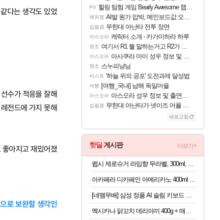
힐링 탐험 게임 Bearly Awesome 챕터 1 트레일러
PV
것 같다는 생각도 있었
AI발 원가 압박, 메인보드값 오르나
해외겜
무한대 아난타 전투 장면
섭컬겜
캐릭터 소개 - 카가미하라 하루
아스오라
여기서 R1 뭘 말하는거고 R2가 뭘말하는걸까요?
명조
아사쿠라 마이 성우 정보 및 주요 필모
아스오라
스누피냥님
명조
'하늘 위의 공포' 도전과제 달성법
비스트
[여행_국내] 남해 독일마을
여행
' 선수가 적응을 잘해
아스오라 성우 정보 및 출연작 모음
아스오라
무한대 아난타가 넷이즈 어플 달력에 일정 등록
섭컬겜
 레전드에 가지 못해
새로고침
핫딜
게시판
더보기+
기도 좋아지고 재밌어졌
펩시 제로슈거 라임향 무라벨, 300ml, 20개
아카페라 디카페인 아메리카노 400ml x 20개 (1개당 1,055원)
[네맴무배] 삼성 정품 AI 슬림 키보드 북커버 케이스 블랙, 갤럭시 탭 S11
적으로 보완할 생각인
멕시카나 닭꼬치 데리야끼 400g + 매콤숯불 450g (100g당 2,410원)