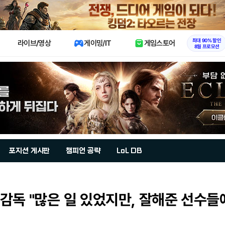
X
최대 90% 할인
라이브/영상
게이밍/IT
게임스토어
8월 프로모션
포지션 게시판
챔피언 공략
LoL DB
감독 "많은 일 있었지만, 잘해준 선수들