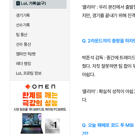
LoL 기록실(구)
'클리어' : 우리 본진에서 출
지만, 경기를 끝내기 위해 진
경기기록
선수기록
팀 통산
Q. 2라운드까지 총평을 하자
선수 통산
챔피언 픽/밴
박준석 감독 : 중간에 트레이
레더 랭킹
줬다. 자칫 잘못하면 팀 합이
LoL 프로팀 정보
아쉽다.
'클리어' : 확실히 성적이 아
다.
Q. 오늘 패배로 로드 투 M
가?