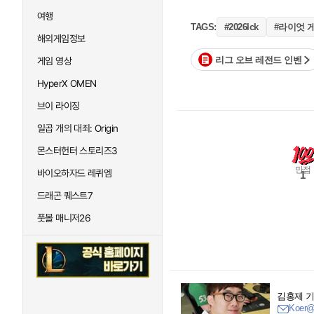
여행
#라이엇 
TAGS:
#2026lck
해외게임정보
리그 오브 레전드 인벤
게임 영상
HyperX OMEN
브이 라이징
일곱 개의 대죄: Origin
몬스터헌터 스토리즈3
만점
바이오하자드 레퀴엠
1
드래곤 퀘스트7
풋볼 매니저26
김홍제 
Koer@i