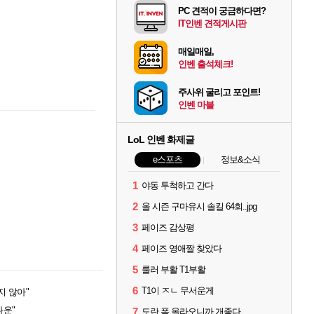
PC 견적이 궁금하다면?
IT인벤 견적게시판
매일매일,
인벤 출석체크!
주사위 굴리고 포인트!
인벤 마블
LoL 인벤 화제글
e스포츠
정보&소식
1
야동 투척하고 간다
2
올 시즌 구마유시 솔킬 64회..jpg
3
페이즈 감상평
4
페이즈 영애짤 찾았다
5
룰러 부활 T1부활
6
T1이 ㅈㄴ 무서운게
지 않아"
다운"
7
도란 폼 올라오니까 개좋다