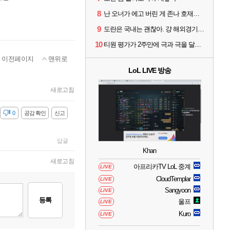
8
난 오너가 에고 버린 게 존나 호재라고 봄
9
도란은 국내는 괜찮아. 걍 해외경기가 개 쓰레기라 그래
10
티원 평가가 2주만에 극과 극을 달리고 있네
이전페이지
맨위로
LoL LIVE 방송
새로고침
감
0
공감 확인
신고
답글
Khan
새로고침
아프리카TV LoL 중계
LIVE
CloudTemplar
LIVE
Sangyoon
LIVE
등록
울프
LIVE
Kuro
LIVE