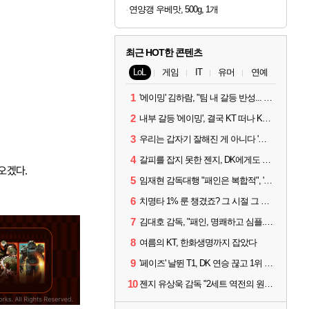
연양갱 우베맛, 500g, 1개
최근 HOT한 콘텐츠
LoL
게임
IT
유머
연예
1
'에이밍' 김하람, "팀 내 갈등 반성... 끝까지 뛰고 싶었다"
2
내부 갈등 '에이밍', 결국 KT 떠나 KRX로...'지우'와 트레이드
3
우리는 갑자기 잘해진 게 아니다 '씨맥' 김대호 감독의 자신감
4
갈피를 잡지 못한 젠지, DK에게도 0:2 패배
아오겠다.
5
임재현 감독대행 "패인은 복합적", '도란' "팀에 과부하 왔다"
6
치명타 1% 룬 챙겼죠? 그 시절 그 감성 '롤 클래식' 30일 출시
7
김대호 감독, "패인, 명쾌하고 심플...다시 힘낼 수 있어"
8
여름의 KT, 한화생명까지 잡았다
9
'페이즈' 날뛴 T1, DK 연승 끊고 1위 지켜
10
젠지 유상욱 감독 "2세트 역전의 원인...너무 급했다"