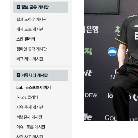
정보 공유 게시판
팁과 노하우 게시판
패치 노트 게시판
스킨 갤러리
챔피언 공략 게시판
버그 제보 게시판
커뮤니티 게시판
LoL · e스포츠 이야기
└
LoL 클래식
자유 주제 게시판
서브컬처 게시판
이슈 · 토론 게시판
사건 사고 게시판