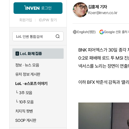
김홍제 기자
로그인
Koer@inven.co.kr
회원가입
ID/PW 찾기
English(영문)
Google 선호 출처
BNK 피어엑스가 30일 종각 
LoL 화제 집중
0:2로 패배해 로드 투 MSI
정보 · 뉴스 모음
넥서스를 노리는 장면이 연출
유저 정보 게시판
이하 BFX 박준석 감독과 '클
LoL · e스포츠 이야기
└
3추 모음
└
10추 모음
치지직 팟벤
SOOP 게시판