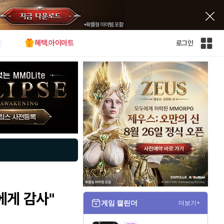
혜택.아이마트
로그인
인
벤
전
체
사
이
트
맵
에게 감사"
게임 캘린더
더보기+