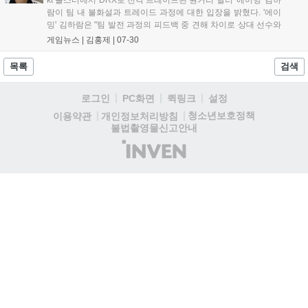
람이 팀 내 불화설과 트레이드 과정에 대한 입장을 밝혔다. '에이
밍' 김하람은 "팀 발전 과정의 피드백 중 견해 차이로 상대 선수와
감정적인 언쟁이 오갔고, 이 과정에서 부적절한 언행을 주고받은
게임뉴스 |
김홍제
|
07-30
점에 대해 깊이 반성하고 있다"고 전했다. 이후 코칭스태프 면담
을 통해 프로로서 비즈니스적 관계...
목록
검색
로그인
PC화면
퀵링크
설정
청소년보호정책
이용약관
개인정보처리방침
불법촬영물신고안내
(주)
인
벤