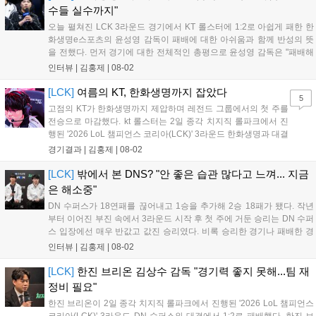
수들 실수까지"
오늘 펼쳐진 LCK 3라운드 경기에서 KT 롤스터에 1:2로 아쉽게 패한 한
화생명e스포츠의 윤성영 감독이 패배에 대한 아쉬움과 함께 반성의 뜻
을 전했다. 먼저 경기에 대한 전체적인 총평으로 윤성영 감독은 "패배해
서 아쉽지만, 부족한 부분을 잘 보완해 다음 경기에서는 반드시 승리하
인터뷰 |
김홍제
|
08-02
겠다"고 말했다. 이어진 패인 분석에서 윤성영 감독은 "밴픽 과정에서 다
소 아쉬...
[LCK]
여름의 KT, 한화생명까지 잡았다
5
고점의 KT가 한화생명까지 제압하며 레전드 그룹에서의 첫 주를
전승으로 마감했다. kt 롤스터는 2일 종각 치지직 롤파크에서 진
행된 '2026 LoL 챔피언스 코리아(LCK)' 3라운드 한화생명과 대결
에서 2:1로 승리하며 상승세를 이어가게 됐다. kt 롤스터는 초반에
경기결과 |
김홍제
|
08-02
'카나비'의 자르반을 두 번이나 잡아 미드-정글에서 기분이 좋았
다. 그리고 KT는 탑에서...
[LCK]
밖에서 본 DNS? "안 좋은 습관 많다고 느껴... 지금
은 해소중"
DN 수퍼스가 18연패를 끊어내고 1승을 추가해 2승 18패가 됐다. 작년
부터 이어진 부진 속에서 3라운드 시작 후 첫 주에 거둔 승리는 DN 수퍼
스 입장에선 매우 반값고 값진 승리였다. 비록 승리한 경기나 패배한 경
기에서 여전히 아쉬운 점도 있었지만, 오랜만에 거둔 승리였기 때문에
인터뷰 |
김홍제
|
08-02
승리 자체도 의미가 있었고, 유병준 감독대행은 "긴장을 늦추지 않겠
다"고...
[LCK]
한진 브리온 김상수 감독 "경기력 좋지 못해...팀 재
정비 필요"
한진 브리온이 2일 종각 치지직 롤파크에서 진행된 '2026 LoL 챔피언스
코리아(LCK)' 3라운드 DN 수퍼스와 대결에서 1:2로 패배했다. 한진 브