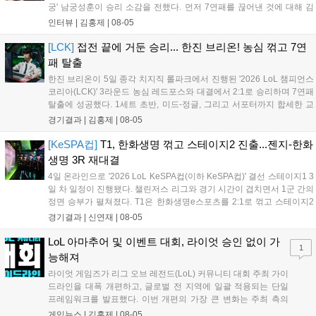
궁' 남궁성훈이 승리 소감을 전했다. 먼저 7연패를 끊어낸 것에 대해 김
상수 감독은 "이겨서 정말 기쁘고 잘해준 선수들에게 고맙다"고 전했고,
인터뷰 |
김홍제
|
08-05
'남궁' 남궁성훈 역시 "연패를 끊어낼 수 있어서 기쁘다"라고 말...
[LCK]
접전 끝에 거둔 승리... 한진 브리온! 농심 꺾고 7연
패 탈출
한진 브리온이 5일 종각 치지직 롤파크에서 진행된 '2026 LoL 챔피언스
코리아(LCK)' 3라운드 농심 레드포스와 대결에서 2:1로 승리하며 7연패
탈출에 성공했다. 1세트 초반, 미드-정글, 그리고 서포터까지 합세한 교
전에서 서로 2킬씩 교환한 뒤 서로 팽팽한 상황이 이어졌다. 그리고 20
경기결과 |
김홍제
|
08-05
분 한진 브리온의 칼날부리 근처 한타에서 농심이 상대 바텀을...
[KeSPA컵]
T1, 한화생명 꺾고 스테이지2 진출...젠지-한화
생명 3R 재대결
4일 온라인으로 '2026 LoL KeSPA컵(이하 KeSPA컵)' 결선 스테이지1 3
일 차 일정이 진행됐다. 챌린저스 리그와 경기 시간이 겹치면서 1군 간의
정면 승부가 펼쳐졌다. T1은 한화생명e스포츠를 2:1로 꺾고 스테이지2
로 진출했고, 젠지 e스포츠는 DN 수퍼스를 완파하며 3라운드로 향했다.
경기결과 |
신연재
|
08-05
탈락전에서는 키움 DRX가 한진 브리온을 상대로 '패승...
LoL 아마추어 및 이벤트 대회, 라이엇 승인 없이 가
1
능해져
라이엇 게임즈가 리그 오브 레전드(LoL) 커뮤니티 대회 주최 가이
드라인을 대폭 개편하고, 글로벌 전 지역에 일괄 적용되는 단일
프레임워크를 발표했다. 이번 개편의 가장 큰 변화는 주최 측의
자율성 보장이다. 그동안 대회를 개최할 때 필요했던 라이엇 게임
게임뉴스 |
김홍제
|
08-05