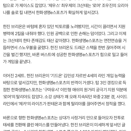
텀으로 가 제이스도 잡았다. '제우스' 최우제의 크산테는 '로머' 조우진의 오리아
나를 솔로 킬 내면서 한화생명e스포츠가 확실하게 앞서갔다.
한진 브리온은 바텀에 혼자 있던 빅토르를 노려봤지만, 시간이 끌리면서 지원
병력에 2킬을 내줘야 했다. 인원 공백으로 인한 손해는 덤이었다. 그리고 이제
는 크산테의 한타 존재감도 태산 같아졌다. 한화생명e스포츠는 연전연승을 거
듭하면서 스노우볼을 굴렸다. 한진 브리온도 드래곤 스택을 한번 끊어주며 시
간을 벌긴 했지만, 바론 버스트에 성공한 한화생명e스포츠가 힘으로 밀고 들어
가 게임을 끝냈다.
이어진 2세트. 한진 브리온이 '기드온' 김민성 자르반 4세의 라인 개입 능력을
바탕으로 앞서갔지만, 한화생명e스포츠의 반격이 거셌다. 탑 3인 갱킹으로 득
점한 한화생명e스포츠는 '구마유시' 이민형 애쉬의 원거리 궁극기 지원 덕분에
'로머'의 탈리야도 잡았다. 소강 상태가 꽤 오래 지속되던 와중 23분 경, 사이드
라인에서 '제카'의 라이즈가 판테온과 함께 탈리야를 끊어주면서 정적을 깼다.
바론으로 향한 한화생명e스포츠는 상대가 사정거리 안으로 들어오자 전투로
태세를 전환해 클린 에이스를 만들어냈다. 한진 브리온이 미세하게 앞서던 글