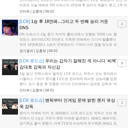
리온은 오늘 패배로 DN 수퍼스의 18연패 후 승리의 제물이 됐고, 1주 차
에 2패를 당하며 좋지 못한 출발을 알렸다. 이하 한진 브리온 김상수 감
인터뷰 |
김홍제
|
08-02
독과 '캐스팅' 신민제의 인터뷰 전문이다. Q. 오늘 경기...
[LCK]
1승 후 18연패...그리고 두 번째 승리 거둔
1
DNS
DN 수퍼스가 2일 종각 치지직 롤파크에서 진행된 '2026 LoL 챔
피언스 코리아(LCK)' 3라운드 지독한 연패에서 드디어 탈출했다.
무려 18연패였다. 1승이 언제였는지 기억이 나지 않을 정도로 오
래전이 맛봤던 승리의 달콤함을 3라운드 시작 후 두 번째 경기만
경기결과 |
김홍제
|
08-02
에 맛봤다. 한진 브리온은 초반 DNS의 바텀 듀오를 잡아 2킬을
기록했고, DNS는 미드 전...
[LCK 로드쇼]
우리는 갑자기 잘해진 게 아니다 '씨맥'
9
김대호 감독의 자신감
1일 일산 킨텍스에서 펼쳐진 LCK 로드쇼 하우스 오브 젠지에서
디플러스 기아가 젠지를 2:0으로 완파하며 매서운 상승세를 입증
했다. 경기 종료 후 진행된 미디어 인터뷰에서 김대호 감독과 '커
리어' 오형석은 승리 소감과 함께 최근 눈부신 경기력 향상의 비
인터뷰 |
김홍제
|
08-01
결, 그리고 팀의 성장 과정에 대한 진솔한 이야기를 전했다. Q. 하
우스 오브 젠지에서 2:0으로 승리한...
[LCK 로드쇼]
밴픽부터 인게임 문제 밝힌 젠지 유상
1
욱 감독
젠지가 어제에 이어 또 패배했다. LCK 로드쇼인 하우스 오브 젠
지에서 단 1승도 거두지 못한 아쉬운 결과였다. 패배도 패배지만,
경기력도 좋지 못했다. 어제 T1전과 비슷하게 무기력한 패배도 있