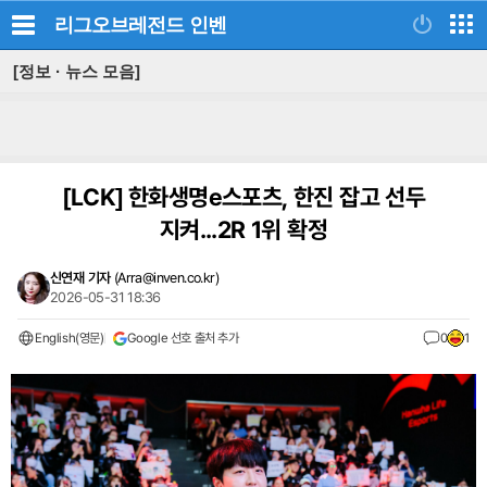
리그오브레전드
인벤
[정보 · 뉴스 모음]
[LCK]
한화생명e스포츠, 한진 잡고 선두
지켜...2R 1위 확정
신연재 기자
(
Arra@inven.co.kr
)
2026-05-31 18:36
English(영문)
Google 선호 출처 추가
0
1