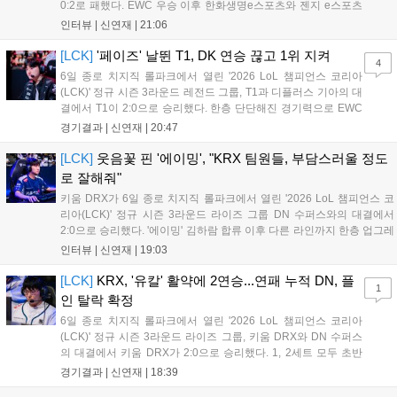
0:2로 패했다. EWC 우승 이후 한화생명e스포츠와 젠지 e스포츠
를 잡아내며 기세를 끌어올렸지만, 경기력이 제 궤도에 오른 T1은
인터뷰 |
신연재
|
21:06
확실히 강했다. 경기 종료 후 기자회견에 참석한 김대호 감독은
"오늘 져서 너무 아쉽다"...
[LCK]
'페이즈' 날뛴 T1, DK 연승 끊고 1위 지켜
4
6일 종로 치지직 롤파크에서 열린 '2026 LoL 챔피언스 코리아
(LCK)' 정규 시즌 3라운드 레전드 그룹, T1과 디플러스 기아의 대
결에서 T1이 2:0으로 승리했다. 한층 단단해진 경기력으로 EWC
우승을 기점으로 파죽지세의 연승을 이어가던 디플러스 기아를
경기결과 |
신연재
|
20:47
잠재웠다. 1세트, T1이 앞서갔다. 바텀 듀오 킬로 주도권을 잡은
T1은 첫 드래곤을 두드렸...
[LCK]
웃음꽃 핀 '에이밍', "KRX 팀원들, 부담스러울 정도
로 잘해줘"
키움 DRX가 6일 종로 치지직 롤파크에서 열린 '2026 LoL 챔피언스 코
리아(LCK)' 정규 시즌 3라운드 라이즈 그룹 DN 수퍼스와의 대결에서
2:0으로 승리했다. '에이밍' 김하람 합류 이후 다른 라인까지 한층 업그레
이드 된 경기력을 보여주며 기분 좋은 2연승을 달렸다. 경기 종료 후 기
인터뷰 |
신연재
|
19:03
자실을 찾은 '에이밍'은 한층 밝아진 모습이었다. "합류한 지...
[LCK]
KRX, '유칼' 활약에 2연승...연패 누적 DN, 플
1
인 탈락 확정
6일 종로 치지직 롤파크에서 열린 '2026 LoL 챔피언스 코리아
(LCK)' 정규 시즌 3라운드 라이즈 그룹, 키움 DRX와 DN 수퍼스
의 대결에서 키움 DRX가 2:0으로 승리했다. 1, 2세트 모두 초반
부터 앞서나갔고, 별다른 위기 없이 승리를 꿰찼다. DN 수퍼스는
경기결과 |
신연재
|
18:39
이번 패배로 플레이-인 진출 실패를 확정했다. 1세트, 키움 DRX