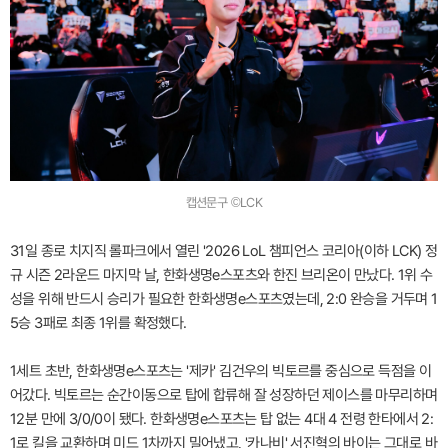
캡션문구 ©LCK
31일 종로 치지직 롤파크에서 열린 '2026 LoL 챔피언스 코리아(이하 LCK) 정
규 시즌 2라운드 마지막 날, 한화생명e스포츠와 한진 브리온이 만났다. 1위 수
성을 위해 반드시 승리가 필요한 한화생명e스포츠였는데, 2:0 완승을 거두며 1
5승 3패로 최종 1위를 확정했다.
1세트 초반, 한화생명e스포츠는 '제카' 김건우의 빅토르를 중심으로 득점을 이
어갔다. 빅토르는 순간이동으로 탑에 합류해 잘 성장하던 제이스를 마무리하며
12분 만에 3/0/0이 됐다. 한화생명e스포츠는 탑 없는 4대 4 전령 한타에서 2:
1로 킬을 교환하며 미드 1차까지 밀어냈고, '카나비' 서진혁의 바이는 그대로 바