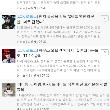
감독대행과 '오너' 문현준이 승리 소감을 밝혔다. 먼저 경기 총평
에 대해 임재현 감독대행은 "1세트는 큰 실수 없이 깔끔했고, 2세
인터뷰 |
김홍제
|
07-31
트는 초반을 불리하게 시작했으나 비원딜이 아니라 밸류를 믿고
잘 풀어냈다"고 평가했다. '...
[LCK 로드쇼]
젠지 유상욱 감독 "2세트 역전의 원
4
인...너무 급했다"
31일 일산 킨텍스 제1전시장 5홀에서 펼쳐진 2026 LCK 팀 로드
쇼 하우스 오브 젠지 T1과 젠지의 대결은 T1의 2:0 승리로 끝났
다. 젠지는 1세트 완패 후 2세트에서는 초반에 좋은 분위기를 만
들었지만, 잘 성장한 '페이즈'의 활약으로 인해 역전패를 당하며
인터뷰 |
김홍제
|
07-31
로드쇼 첫 경기에 아쉬운 결과를 만들고 말았다. 이하 젠지 유상
욱 감독과 '듀로' 주민규의...
[LCK 로드쇼]
하우스 오브 젠지에서 T1 홈그라운드
3
로.. T1 2:0 승리
T1이 하우스 오브 젠지를 T1 홈그라운드로 만들었다. T1은 31일
일산 킨텍스 제1전시장 5홀에서 펼쳐진 2026 LCK 팀 로드쇼 하
우스 오브 젠지 2세트까지 깔끔하게 승리해 지난 KT전 패배 후 승
리를 기록해 분위기 반전에 성공했다. 초반부터 T1이 상대 정글로
경기결과 |
김홍제
|
07-31
들어가 정글러-서포터끼리의 교전이 있었다. 여기서 '오너'의 신
짜오 점멸이 빠졌고, '...
‘에이밍’ 김하람, KRX 트레이드 직후 한진 브리온전 선발
출격
KT 롤스터에서 KRX로 전격 트레이드된 '에이밍' 김하람이 30일 공식 발
표 직후 브리온과의 맞대결에 선발 출전합니다. 팀 내 갈등 여파로 이적
한 김하람은 즉시 1군 로스터에 합류하며 팀의 상위권 도약을 위한 핵심
전력으로 투입됩니다. 김하람은 언쟁에 대해 반성하며 성숙한 모습을 다
게임뉴스 |
김병호
|
07-31