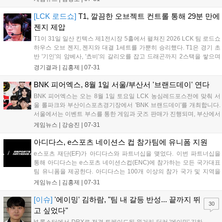
짐했으며, 그의 새로운 팀에서의 데뷔전 경기력에 팬들의 큰 관심이 집
중되고 있습니다....
[LCK 로드쇼]
T1, 깔끔한 오브젝트 컨트롤 통해 29분 만에
젠지 제압
T1이 31일 일산 킨텍스 제1전시장 5홀에서 펼쳐진 2026 LCK 팀 로드쇼
하우스 오브 젠지, 젠지와 대결 1세트를 가뿐히 승리했다. T1은 경기 초
반 '기인'의 암베사, '쵸비'의 갈리오를 잡고 드래곤까지 2스택을 쌓으며
기분 좋게 출발했다. 젠지는 잠시 후 바텀 다이브로 '도란'의 나르를 잡아
경기결과 |
김홍제
|
07-31
첫 킬을 따냈다. 하지만, 이어진 교전에서 빠르게 합류...
BNK 피어엑스, 8월 1일 서울/부산서 '브랜드데이' 연다
BNK 피어엑스는 오는 8월 1일 토요일 LCK 농심레드포스전에 맞춰 서
울 롤파크와 부산이스포츠경기장에서 'BNK 브랜드데이'를 개최합니다.
서울에서는 이벤트 부스를 통한 게임과 굿즈 판매가 진행되며, 부산에서
는 뷰잉파티와 함께 스탬프 투어, 미션 게임 등 다양한 체험형 콘텐츠가
게임뉴스 |
강승진
|
07-31
마련됩니다. 부산 행사는 공식 인스타그램을 통해 사전 신청할 수 있으
며, 팬들에게 BNK와 피어엑스가 만드는 브랜드 가치를 직접 경험할 기
아디다스, e스포츠 네이션스 컵 참가팀에 유니폼 지원
회를 제공할 예정입니다....
e스포츠 재단(EF)가 아디다스와 파트너십을 맺었다. 이번 파트너십을
통해 아디다스는 e스포츠 네이션스컵(ENC)에 참가하는 모든 국가대표
팀 유니폼을 제공한다. 아디다스는 100개 이상의 참가 국가 및 지역을
위해 맞춤형 경기복을 디자인 및 제작하며, 2,000여 명의 선수와 코치를
게임뉴스 |
김홍제
|
07-31
포함한 각 대표팀은 자국의 정체성을 반영한 특별한 디자인의 유니폼과
트레이...
[이슈]
'에이밍' 김하람, "팀 내 갈등 반성... 끝까지 뛰
30
고 싶었다"
kt 롤스터에서 DRX로 전격 트레이드된 원거리 딜러 '에이밍' 김하