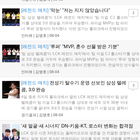
즈의 사전 승인 절차가 대부분 폐지되었으며, 주최 측은 간소화된
현황 양식만 제출하면 PC방 LAN 대회...
[레전드 매치]
'막눈' "저는 지지 않았습니다"
2
'팀 삼성 텔레콤'이 'LCK 레전드 매치'에서 '팀 이걸 CJ 롤스터
가'를 상대로 3:0 완승을 거두며 우승했다. 파이널 MVP는 탑 라이
너 '루퍼' 장형석이 차지했다. 이번 경기는 롤파크에서 진행되었으
며, 전설적인 선수들이 모여 수준 높은 경기력을 선보였다. 선수
인터뷰 |
김병호
|
08-04
들은 오랜만에 팬들과 소통하며 즐거운 시간을 보냈고, 향후에도
이러한 레전드 매치가 다시 열리기를 희망하며 경기를 성공적으
[레전드 매치]
'루퍼' "MVP, 혼수 선물 받은 기분"
로 마무리했다....
'팀 삼성 텔레콤'이 'LCK 레전드 매치'에서 '팀 이걸 CJ 롤스터가'를 상대
로 3:0 완승을 거두며 우승했다. 파이널 MVP는 탑 라이너 '루퍼' 장형석
이 차지했다. 이번 경기는 롤파크에서 진행되었으며, 전설적인 선수들이
모여 수준 높은 경기력을 선보였다. 선수들은 오랜만에 팬들과 소통하며
인터뷰 |
김병호
|
08-04
즐거운 시간을 보냈고, 향후에도 이러한 레전드 매치가 다시 열리기를
희망하며 경기를 성공적으로 마무리했다....
[레전드 매치]
전성기 탈수기 운영 선보인 삼성 텔레
3
콤, 3:0 완승
4일 종로 치지직 롤파크에서 열린 LCK 레전드 매치에서 팀 삼성
텔레콤이 팀 이걸 CJ 롤스터가를 상대로 세 세트 모두 30분 이내
에 경기를 끝내며 3대 0 완승을 거뒀다. 전성기 시절 삼성 갤럭시
의 탈수기 운영을 재현한 팀 삼성 텔레콤은 전 라인의 고른 성장
경기결과 |
김병호
|
08-04
과 압도적인 운영 능력을 선보이며 상대를 제압했고, 3세트 블라
인드 픽까지 완벽하게 가져오며 압도적인 경기력으로 승리를 확
'새 얼굴·새 시너지' DN-키움-KT, 로스터 변화는 합격점
정 지었다....
LCK 정규 시즌 3라운드는 플레이오프와 생존을 건 치열한 경쟁이 시작
됐다. 일부 팀은 로스터 변경이라는 강수를 두며 전력 강화를 꾀했는데,