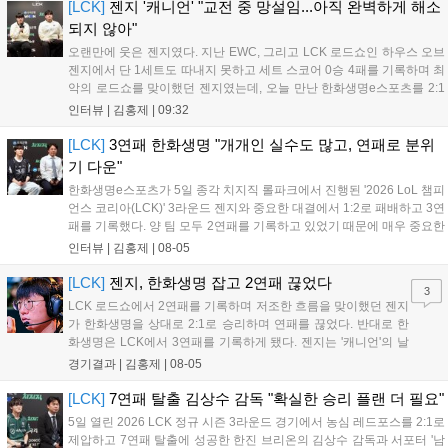
의 출발이 매우 좋...
[LCK]
젠지 '캐니언' "교전 중 망설임...아직 완벽하게 해소
되지 않아"
오랜만에 웃은 젠지였다. 지난 EWC, 그리고 LCK 로드쇼인 하우스 오브
젠지에서 단 1세트도 따내지 못하고 세트 스코어 0승 4패를 기록하며 최
악의 로드쇼를 맞이했던 젠지였는데, 오늘 만난 한화생명e스포츠를 2:1
로 잡고 오랜만에 승리의 달콤함을 맛봤다. 연패 탈출 소감에 대해 유상
인터뷰 |
김홍제
|
09:32
욱 감독은 "팀에 매우 중요한 경기였는데, 승리를 거두면서 전반적인 분
위...
[LCK]
3연패 한화생명 "개개인 실수도 많고, 연패로 분위
기 다운"
한화생명e스포츠가 5일 종각 치지직 롤파크에서 진행된 '2026 LoL 챔피
언스 코리아(LCK)' 3라운드 젠지와 중요한 대결에서 1:2로 패배하고 3연
패를 기록했다. 양 팀 모두 2연패를 기록하고 있었기 때문에 매우 중요한
경기였는데, 연패를 탈출하고 웃은 팀은 젠지였다. 한화생명e스포츠 윤
인터뷰 |
김홍제
|
08-05
성영 감독은 금일 패배에 대해 밴픽이 가장 문제였다고 말하며 패인...
[LCK]
젠지, 한화생명 잡고 2연패 끊었다
3
LCK 로드쇼에서 2연패를 기록하며 저조한 흐름을 맞이했던 젠지
가 한화생명을 상대로 2:1로 승리하며 연패를 끊었다. 반대로 한
화생명은 LCK에서 3연패를 기록하게 됐다. 젠지는 '캐니언'의 날
카로운 갱킹으로 '제우스'의 럼블을 상대로 점멸까지 빼내고 킬을
경기결과 |
김홍제
|
08-05
기록했다. 한화생명은 '쵸비'의 애니비아 알을 빼고 미드에서 킬을
따냈고, 바텀 원딜끼리 1:1 교전...
[LCK]
7연패 탈출 김상수 감독 "확실한 승리 플랜 더 필요"
5일 열린 2026 LCK 정규 시즌 3라운드 경기에서 농심 레드포스를 2:1로
제압하고 7연패 탈출에 성공한 한진 브리온의 김상수 감독과 서포터 '남