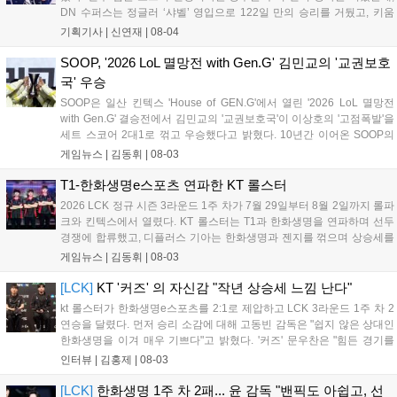
DN 수퍼스는 정글러 ‘샤벨’ 영입으로 122일 만의 승리를 거뒀고, 키움
DRX는 ‘에이밍’ 합류 후 즉각적인 승리를 따냈다. kt 롤스터는 내부 갈등
기획기사 |
신연재
|
08-04
으로 원딜을 ‘펜리르’로 교체했으나 T1과 한화생명을 연파하며 우려를
불식시켰다. 오는 5일부터 3라운드 2주 차가 시작되는 가운데, 변화를
SOOP, '2026 LoL 멸망전 with Gen.G' 김민교의 '교권보호
준 팀들이 상승세를 이어갈지 주목된다....
국' 우승
SOOP은 일산 킨텍스 'House of GEN.G'에서 열린 '2026 LoL 멸망전
with Gen.G' 결승전에서 김민교의 '교권보호국'이 이상호의 '고점폭발'을
세트 스코어 2대1로 꺾고 우승했다고 밝혔다. 10년간 이어온 SOOP의
대표 e스포츠 콘텐츠인 멸망전은 스트리머들이 팀을 구성해 대결하는
게임뉴스 |
김동휘
|
08-03
방식으로, 이번 결승은 Gen.G와의 협업으로 진행됐다. 우승팀 교권보호
국은 상금 2,500만 원과 젠지 선수 합동 방송 기회를 얻었으며, 파이널
T1-한화생명e스포츠 연파한 KT 롤스터
MVP는 김레인이 선정되었다. 이번 행사는 많은 팬들의 관심을 모으며
2026 LCK 정규 시즌 3라운드 1주 차가 7월 29일부터 8월 2일까지 롤파
성황리에 종료되었다....
크와 킨텍스에서 열렸다. KT 롤스터는 T1과 한화생명을 연파하며 선두
경쟁에 합류했고, 디플러스 기아는 한화생명과 젠지를 꺾으며 상승세를
입증했다. 라이즈 그룹에서는 농심 레드포스가 유일하게 2연승을 기록
게임뉴스 |
김동휘
|
08-03
했으며, DN 수퍼스는 18연패를 끊고 4개월 만에 귀중한 승리를 챙겼다.
이번 주 차에는 루시드의 통산 2,000어시스트와 리헨즈의 통산 500킬
[LCK]
KT '커즈' 의 자신감 "작년 상승세 느낌 난다"
달성 등 주요 기록도 함께 작성되었다....
kt 롤스터가 한화생명e스포츠를 2:1로 제압하고 LCK 3라운드 1주 차 2
연승을 달렸다. 먼저 승리 소감에 대해 고동빈 감독은 "쉽지 않은 상대인
한화생명을 이겨 매우 기쁘다"고 밝혔다. '커즈' 문우찬은 "힘든 경기를
예상했고 실제로도 쉽지 않았지만, 우리의 장점을 잘 살려 승리해 기분
인터뷰 |
김홍제
|
08-03
이 좋다"고 전했다. 이날 승리의 가장 큰 요인으로 고동빈 감독은...
[LCK]
한화생명 1주 차 2패... 윤 감독 "밴픽도 아쉽고, 선