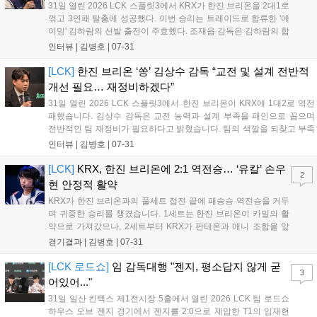
31일 열린 2026 LCK 스플릿3에서 KRX가 한진 브리온을 2대1로
꺾고 3연패 탈출에 성공했다. 이번 승리는 트레이드로 합류한 '에
이밍' 김하람의 선발 출전이 주효했다. 조재읍 감독은 김하람의 합
류가 팀의 미드-정글진에 큰 도움이 될 것이라며 만족감을 표했
인터뷰 |
김병호
|
07-31
다. 조 감독은 기존 선수들에 대한 고마움을 전하는 한편, 남은 경
기에서도 좋은 성적을 거두기 위해 철저히 준비하겠다는 포부를
[LCK]
한진 브리온 ‘쏭’ 김상수 감독 “교전 및 설계 전반적
밝혔다....
개선 필요… 재정비하겠다”
31일 열린 2026 LCK 스플릿3에서 한진 브리온이 KRX에 1대2로 역전
패했습니다. 김상수 감독은 교전 능력과 설계 부족을 패인으로 꼽으며
전반적인 팀 재정비가 필요하다고 밝혔습니다. 팀의 색깔을 되찾고 부족
한 점을 보완해 다음 경기에서는 반드시 발전된 모습으로 돌아오겠다고
인터뷰 |
김병호
|
07-31
다짐했습니다. 팬들의 응원에 감사함을 전하며 남은 기간 동안 철저한
분석과 회의를 통해 경기력을 개선하겠다는 의지를 보였습니다....
[LCK]
KRX, 한진 브리온에 2:1 역전승… ‘유칼’ 손우
2
현 안정적 활약
KRX가 한진 브리온과의 풀세트 접전 끝에 패승승 역전승을 거두
며 귀중한 승리를 챙겼습니다. 1세트는 한진 브리온이 카밀의 활
약으로 가져갔으나, 2세트부터 KRX가 판테온과 애니 조합을 앞
세워 반격했습니다. 마지막 3세트에서 프로그의 슈퍼플레이로 승
경기결과 |
김병호
|
07-31
기를 잡은 KRX는 31분경 한타 대승으로 경기를 마무리했습니다.
유칼의 안정적인 활약이 돋보인 이번 경기는 향후 리그 순위 경쟁
[LCK 로드쇼]
임 감독대행 "젠지, 평소답지 않게 굳
3
에 큰 영향을 미칠 전망입니다....
어있어..."
31일 일산 킨텍스 제1전시장 5홀에서 열린 2026 LCK 팀 로드쇼
하우스 오브 젠지 경기에서 젠지를 2:0으로 제압한 T1의 임재현