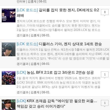
었고, 팀적인 움직임이 많이 둔해보이며 평소 알던 젠지의 모습은
인터뷰 |
김홍제
|
08-01
아니었다. 이하 젠지 유상욱 감독과 '기인' 김기인의 인터뷰 전문
이다. Q. 오늘 경기에 대한 총평...
[LCK 로드쇼]
갈피를 잡지 못한 젠지, DK에게도 0:2
8
패배
젠지의 LCK 로드쇼로 진행된 하우스 오브 젠지 마지막 경기, 디
플러스 기아와 대결에서도 승리를 챙기지 못한 젠지였다. 젠지는
1일 일산 킨텍스 제1전시장 5홀에서 펼쳐진 2026 LCK 팀 로드쇼
하우스 오브 젠지 디플러스 기아와 3라운드 경기에서 0:2로 완패
경기결과 |
김홍제
|
08-01
했다. 2세트 초반, 서로 굉장히 공격적인 움직임을 보여줬다. 미드
부터 바텀, 탑 모두 교전이...
[LCK 로드쇼]
디플러스 기아, 젠지 상대로 1세트 완승
디플러스 기아가 1일 일산 킨텍스 제1전시장 5홀에서 펼쳐진 2026 LCK
팀 로드쇼 하우스 오브 젠지, 젠지와 1세트를 승리하며 지난 EWC 기세
를 계속 이어가고 있다. '루시드' 리 신은 탑 갱킹으로 '기인'의 나르를 깔
끔하게 잡았다. 그리고 '캐니언'의 스카너가 바텀으로 향했을 때 리 신이
경기결과 |
김홍제
|
08-01
다시 탑으로 향해 다이브로 나르를 또 잡았다. 대신 젠지는...
[LCK]
농심, BFX 2:1로 잡고 3라운드 2연승 성공
1
1일 종각 치지직 롤파크에서 진행된 '2026 LoL 챔피언스 코리아
(LCK)' 3라운드 BNK 피어엑스와 농심 레드포스의 대결은 농심의
2:1 승리로 끝났다. BFX는 상대 정글까지 들어가 '리헨즈'의 쉔을
잡고 먼저 첫 킬을 따냈다. '랩터'의 자르반은 탑으로 향해 '킹겐'의
경기결과 |
김홍제
|
08-01
럼블까지 잡아냈고, 1세트 적극적으로 상대 정글에 또 들어갔지
만 농심이 자르반...
[LCK]
KRX 조재읍 감독 “‘에이밍’은 필요한 퍼즐…
1
책임감 갖고 승리 이어가겠다”