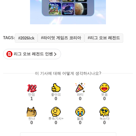
TAGS:
#라이엇 게임즈 코리아
#리그 오브 레전드
#2026lck
리그 오브 레전드 인벤
이 기사에 대해 어떻게 생각하시나요?
만점
좋아요
파티
웃음
1
0
0
0
씬나
후속기사+
울음
녹는다
0
0
0
0