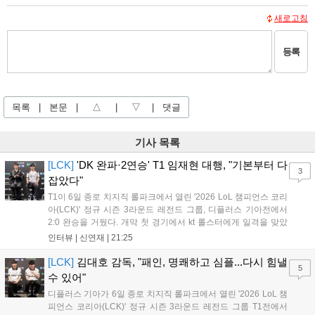
새로고침
등록
목록
|
본문
|
△
|
▽
|
댓글
기사 목록
[LCK]
'DK 완파·2연승' T1 임재현 대행, "기본부터 다
3
잡았다"
T1이 6일 종로 치지직 롤파크에서 열린 '2026 LoL 챔피언스 코리
아(LCK)' 정규 시즌 3라운드 레전드 그룹, 디플러스 기아전에서
2:0 완승을 거뒀다. 개막 첫 경기에서 kt 롤스터에게 일격을 맞았
지만, 젠지 e스포츠의 홈 경기에서 원정 승리를 챙기며 분위기를
인터뷰 |
신연재
|
21:25
다잡은 T1은 이날 게임에서는 경기력이 완전히 제 궤도에 오른 듯
한 모습이었다. 다음은...
[LCK]
김대호 감독, "패인, 명쾌하고 심플...다시 힘낼
5
수 있어"
디플러스 기아가 6일 종로 치지직 롤파크에서 열린 '2026 LoL 챔
피언스 코리아(LCK)' 정규 시즌 3라운드 레전드 그룹 T1전에서