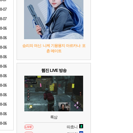
7
리듬 천국 미라클 스타즈
2
8-07
8
헤일로: 캠페인 이볼브드
2
8-07
8-06
9
캡틴 츠바사 2 월드 파이터즈
8-06
승리의 여신: 니케 기묭묭지 아르카나: 포
8-06
츈 메이트
10
레고 배트맨: 레거시 오브 더 다크 나이트
8-06
8-06
웹진 LIVE 방송
8-06
8-06
8-06
8-06
8-06
룩삼
8-06
따효니
LIVE