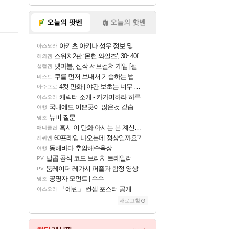
오늘의 팟벤
오늘의 핫벤
아키츠 아키나 성우 정보 및 주요 필모
아스오라
스위치2판 ‘몬헌 와일즈’, 30~40fps 목표 추정
해외겜
넷마블, 신작 서브컬쳐 게임 [펄 인 블루] 티저 사이트 오픈
섭컬겜
쿠를 먼저 보내서 기습하는 법
비스트
4컷 만화 | 야간 보초는 너무 힘들어
아주프로
캐릭터 소개 - 카가미하라 하루
아스오라
국내에도 이쁜곳이 많은것 같습니다
여행
뉴비 질문
명조
혹시 이 만화 아시는 분 계신가요
애니클립
60프레임 나오는데 정상일까요?
레퀴엠
동해바다 추암해수욕장
여행
탈콥 공식 코드 브리치 트레일러
PV
툼레이더 레가시 퍼즐과 함정 영상
PV
공명자 모먼트 | 수수
명조
「에린」 컨셉 포스터 공개
아스오라
새로고침