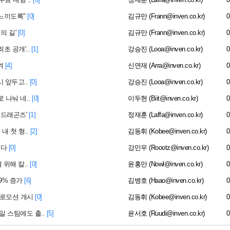
 느끼도록"
[0]
김규만 (Frann@inven.co.kr)
0
의 길'
[0]
김규만 (Frann@inven.co.kr)
0
초 공개'..
[1]
강승진 (Looa@inven.co.kr)
0
켜
[4]
신연재 (Arra@inven.co.kr)
0
시 앞두고..
[0]
강승진 (Looa@inven.co.kr)
0
 나눠 네..
[0]
이두현 (Biit@inven.co.kr)
0
 드래곤즈'
[1]
정재훈 (Laffa@inven.co.kr)
0
내 첫 형..
[2]
김동휘 (Kobee@inven.co.kr)
0
렸다
[0]
강민우 (Roootz@inven.co.kr)
0
 위해 칼..
[0]
윤홍만 (Nowl@inven.co.kr)
0
9% 증가
[6]
김병호 (Haao@inven.co.kr)
0
프로모션 개시
[0]
김동휘 (Kobee@inven.co.kr)
0
일 스팀에도 출..
[5]
윤서호 (Ruudi@inven.co.kr)
0