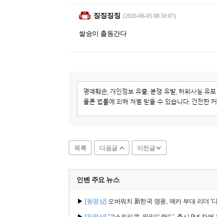
징징징징
(2026-06-05 08:50:07)
쌀숭이 출동간다
목록
다음글
이전글
인벤 주요
뉴스
▶
[동영상]
오버워치 新한국 영웅, 메카 부대 리더 '디몬
▶
[동영상]
'고스트리콘: 와일드랜드', 출시 9년 차에 무