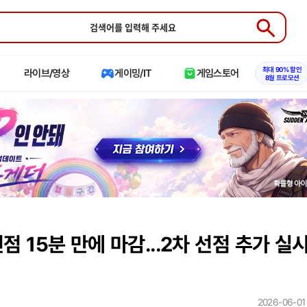
Submit
최대 90% 할인
라이브/영상
게이밍/IT
게임스토어
8월 프로모션
선점 15분 만에 마감...2차 선점 추가 실
2026-06-01