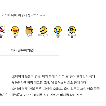
이 기사에 대해 어떻게 생각하시나요?
파티
웃음
씬나
후속기사+
울음
녹는다
0
0
0
0
0
0
기사 공유하기
오버워치 新한국 영웅, 메카 부대 리더 '디몬' 공식 트레일러 공개
GTA6 신규 확장 예고편, 28일 '넷플릭스서 최초 공개'한다
소니의 격투 '마블 투혼: 파이팅 소울즈', 출시 앞두고 스팀 매출 쭉쭉
제보하기
문명7의 이순신, 바다를 지킨 자에서 바다를 삼킨 자로