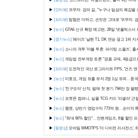
▶
[인터뷰]
귀무자: 검의 길, "누구나 일섬의 쾌감을
▶
[프리뷰]
탐험은 더하고, 손맛은 그대로 '귀무자: 검
▶
[뉴스]
GTA6 신규 확장 예고편, 28일 '넷플릭스서 최
▶
[경기뉴스]
'페이즈' 날뛴 T1, DK 연승 끊고 1위 지
▶
[뉴스]
소니의 격투 '마블 투혼: 파이팅 소울즈', 출
▶
[뉴스]
게임법 전부개정 토론 "경품 규제, 4등급으로
▶
[프리뷰]
도전적인 국산 로그라이트 FPS, '건즈 앤
▶
[뉴스]
미호요, 게임 유출 유저 2명 1심 유죄…중국 
▶
[뉴스]
'친구모아' 신작, 발매 첫 분기 794만 장 팔
▶
[뉴스]
포켓몬 컴퍼니, 실물 TCG 카드 '리셀러' 근절
▶
[뉴스]
웹젠, 상반기 영업수익 773억 원…순이익 8
▶
[뉴스]
"최대 90% 할인"…인벤게임즈, 8월 할인 
▶
[동영상]
모바일 MMOTPS '더 디비전 리서전스', 6