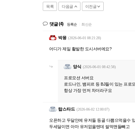
목록
다음글
이전글
(4)
댓글
등록순
|
최신순
박몽
(2026-06-01 08:21:28)
어디가 제일 활발한 도시서버에요?
양식
(2026-06-01 08:42:58)
프로모션 서버요
로드나인, 뱀피르 등 BJ들이 있는 프로
항상 가장 먼저 차더라구요
탑스타드
(2026-06-02 12:00:07)
오픈하고 두달안에 유저들 등골 다뽑으먹을수 
두세달이면 아마 유저없을텐데 쌀먹맨들빼고