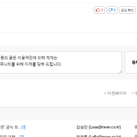
공감
비공감
0
0
공감 확인
등
이전페이지
' 공식 트..
[0]
강승진 (Looa@inven.co.kr)
0
료 대형 ..
[0]
정재훈 (Laffa@inven.co.kr)
0