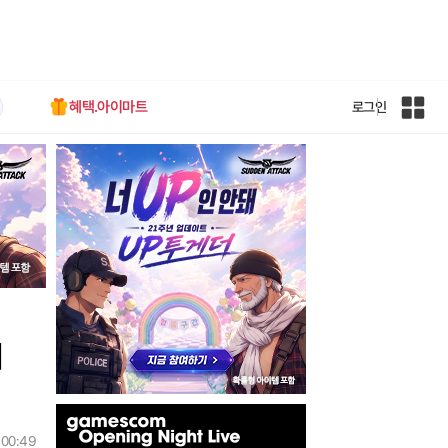
혜택.아이마트
로그인
인
벤
전
체
사
이
트
맵
시
인
벤
 00:49
배