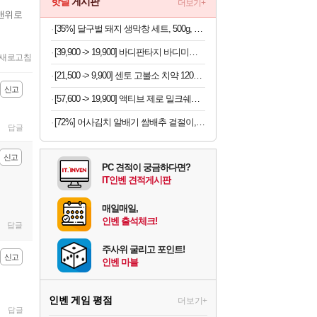
핫딜
게시판
더보기+
맨위로
[35%] 달구벌 돼지 생막창 세트, 500g, 2봉
[39,900 -> 19,900] 바디판타지 바디미스트 4개
새로고침
[21,500 -> 9,900] 센토 고불소 치약 120g x 4개
신고
[57,600 -> 19,900] 액티브 제로 밀크쉐이크 250ml x 18개
[72%] 어사김치 알배기 쌈배추 겉절이, 2kg, 1개
답글
신고
PC 견적이 궁금하다면?
IT인벤 견적게시판
매일매일,
인벤 출석체크!
답글
주사위 굴리고 포인트!
신고
인벤 마블
인벤 게임 평점
더보기+
답글