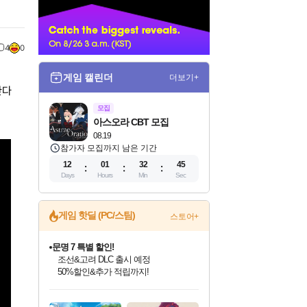
너
4
0
게임 캘린더
더보기+
한다
모집
아스오라 CBT 모집
08.19
참가자 모집까지 남은 기간
12
01
32
44
Days
Hours
Min
Sec
문명 7 특별 할인!
게임 핫딜 (PC/스팀)
스토어+
조선&고려 DLC 출시 예정
50%할인&추가 적립까지!
귀무자: 검의 길 예약 판매 중!
10% 할인과
이니&베니 혜택까지!
인벤게임즈 8월 특별 할인!
드래곤소드: 어웨이크닝 입점!
비스트 오브 리인카네이션 정식 출시!
커세어 코브 출시 기념 할인!
더 렐릭 퍼스트 가디언 정식 출시
베데스다 40주년 기념 할인 중!
마블 투혼 파이팅 소울즈 예약 판매 중!
캡콤 프렌차이즈 할인 진행 중!
캡콤 일부 상품 상시 할인
스타워즈 은하계 레이서
로블록스 기프트 카드 공식 입점
인기 퍼블리셔 모음!
스팀으로 만나는 드래곤소드!
게임프릭 신작 IP
해적'섬'을 발전시키자!
설화x하드코어 액션!
베데스다의 명작들을
마블 히어로 총 출동&화려한 격투!
몬헌, 바하 등 인기 IP를
몬헌 와일즈 & 드래곤즈 도그마2
인벤게임즈에서 10% 추가 적립
Robux를 가장 안전하고