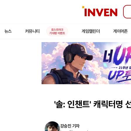
인
벤
로스트아크
뉴스
커뮤니티
게임캘린더
게이머존
기대평 이벤트
'솔: 인챈트' 캐릭터명 
강승진 기자