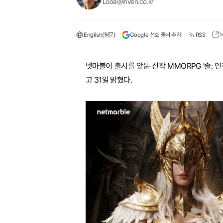
Looa@inven.co.kr
English(영문)
Google 선호 출처 추가
RSS
넷마블이 출시를 앞둔 신작 MMORPG '솔: 인챈
고 31일 밝혔다.