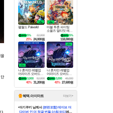
최대 90% 할인가를 만나보세요!
네이버혜택과 함께 만나보세요!
네이버 혜택가와 함께 예약하세요!
할인&네이버혜택으로 만나보세요!
네이버페이 혜택과 만나보세요!
40주년 프로모션으로 만나보세요!
네이버 포인트 혜택까지!
할인가에 만나보세요!
일부 에디션 상시 할인!
혜택으로 예약 판매 중
편안하게 충전하세요
팰월드 Palworld
마블 투혼 파이팅
소울즈 얼티밋 에디
션 예약구매 MARV
5%
32,000
5%
EL Tokon Fighting S
25%
24,000원
118,000원
ouls Ultimate Edition
Pre-Purchase
원을
나 혼자만 레벨업
나 혼자만 레벨업
어라이즈 오버드라
어라이즈 오버드라
 단
이브 디럭스 에디션
이브 Solo Leveling A
3,000
52,000
3,000
46,000
Solo Leveling Arise
rise
40%
31,200원
40%
27,600원
Overdrive Deluxe Edi
tion
혜택.아이마트
더보기+
eksxo
님께서
디스코 엘리시움 최종판
다.
(스팀코드)
에 당첨되셨습니다.