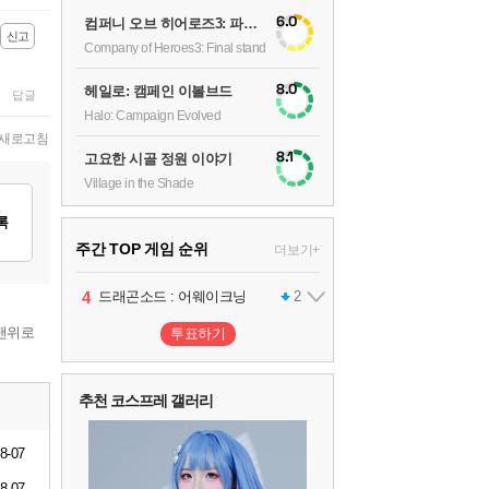
6.0
컴퍼니 오브 히어로즈3: 파이널 스탠드
신고
Company of Heroes3: Final stand
8.0
헤일로: 캠페인 이볼브드
답글
Halo: Campaign Evolved
새로고침
8.1
고요한 시골 정원 이야기
Village in the Shade
록
주간 TOP 게임 순위
더보기+
1
2
3
4
팰월드
프로야구스피리츠2026
드래곤소드 : 어웨이크닝
어쌔신 크리드: 블랙 플래그 리싱크드
1
2
2
맨위로
투표하기
5
블라인드 삼국
1
추천 코스프레 갤러리
6
그랑블루 판타지 리링크 - 엔드리스 라그나로크
1
8-07
8-07