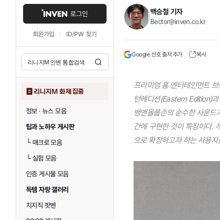
백승철 기자
로그인
Bector@inven.co.kr
회원가입
ID/PW 찾기
Google 선호 출처 추가
복사
프리미엄 홈 엔터테인먼트 브랜드
리니지M 화제 집중
턴에디션(Eastern Edition
정보 · 뉴스 모음
뱅앤올룹슨의 순수한 사운드가
간에 구현한 것이 특징이다. 
팁과 노하우 게시판
으로 확장하고자 하는 사용자
└
매크로 모음
└
실험 모음
인증 게시물 모음
득템 자랑 갤러리
치지직 팟벤