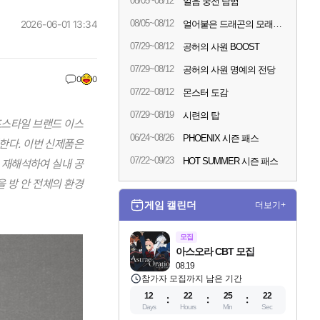
08/05~08/12
얼음 궁전 탐험
08/05~08/12
2026-06-01 13:34
얼어붙은 드래곤의 모래시계
07/29~08/12
공허의 사원 BOOST
07/29~08/12
공허의 사원 명예의 전당
0
0
07/22~08/12
몬스터 도감
07/29~08/19
시련의 탑
이프스타일 브랜드 이스
06/24~08/26
PHOENIX 시즌 패스
 출시한다. 이번 신제품은
07/22~09/23
HOT SUMMER 시즌 패스
 재해석하여 실내 공
 방 안 전체의 환경
게임 캘린더
더보기+
모집
아스오라 CBT 모집
08.19
참가자 모집까지 남은 기간
12
22
25
20
Days
Hours
Min
Sec