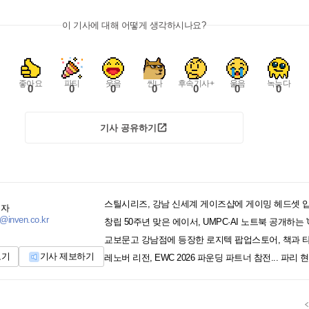
이 기사에 대해 어떻게 생각하시나요?
좋아요
파티
웃음
씬나
후속기사+
울음
녹는다
0
0
0
0
0
0
0
기사 공유하기
스틸시리즈, 강남 신세계 게이즈샵에 게이밍 헤드셋 
기자
@inven.co.kr
보기
기사 제보하기