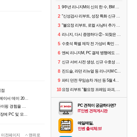
1
9주년 리니지M의 신의 한 수, BM 장비 아데나 판매 예고
2
"신성검사 리부트, 성장 특화 신규 서버" 리니지M 3월 업데이트 예고
3
"불요정 리부트, 로컬 사냥터 추가 예정" 리니지M 9주년 업데이트 예고
4
리니지, 다시 증명하다 ② - 되찾은 모바일 왕좌
5
수호석 특별 제작 전 가성비 확인 필수! 3월 2주차 업데이트 이슈
6
엔씨 리니지M, PC 결제 병행에도 모바일 '매출 1위' 탈환
7
신규 서버 사전 생성, 신규 수호성 추가 등 3월 1주차 업데이트 이슈
8
진드슬, 라던 리뉴얼 등 리니지M ContiNew 업데이트 핵심 요약
9
파티 던전 무임승차 개선 등 5월 4주차 업데이트 이슈
10
요정 리부트 "활요정 프레임 파괴, 검요정 향수 부활"
입점
창립 50주년 맞은 에이서, UMPC·AI 노트북 공개하는 '에이서 데이 2026' 개최
PC 견적이 궁금하다면?
교보문고 강남점에 등장한 로지텍 팝업스토어, 책과 타이핑 경험을 잇는다
IT인벤 견적게시판
레노버 리전, EWC 2026 파운딩 파트너 참전... 파리 현장에 PC 및 모니터 공급
매일매일,
인벤 출석체크!
이전페이지
맨위로