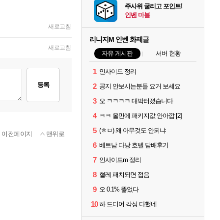
주사위 굴리고 포인트!
인벤 마블
새로고침
리니지M 인벤 화제글
새로고침
자유 게시판
서버 현황
1
인사이드 정리
등록
2
공지 안보시는분들 요거 보세요
3
오 ㅋㅋㅋㅋ 대박터졌습니다
4
ㅋㅋ 올만에 패키지값 안아깝 [2]
5
(ㅎㅂ) 왜 아무것도 안되냐
이전페이지
맨위로
6
베트남 다낭 호텔 담배후기
7
인사이드m 정리
8
혈레 패치되면 접음
9
오 0.1% 뚫었다
10
하 드디어 각성 다했네