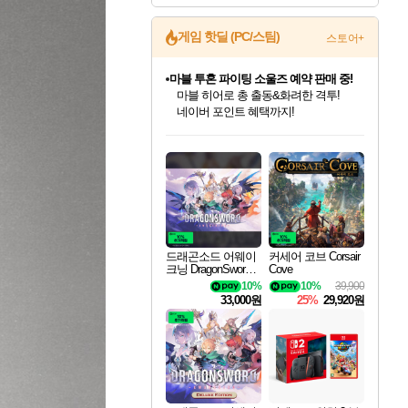
게임 핫딜 (PC/스팀)
스토어+
마블 투혼 파이팅 소울즈 예약 판매 중!
마블 히어로 총 출동&화려한 격투!
네이버 포인트 혜택까지!
캡콤 프렌차이즈 할인 진행 중!
드래곤소드: 어웨이크닝 입점!
문명 7 특별 할인!
귀무자: 검의 길 예약 판매 중!
비스트 오브 리인카네이션 정식 출시!
커세어 코브 출시 기념 할인!
더 렐릭 퍼스트 가디언 정식 출시
베데스다 40주년 기념 할인 중!
캡콤 일부 상품 상시 할인
스타워즈 은하계 레이서
로블록스 기프트 카드 공식 입점
몬헌, 바하 등 인기 IP를
스팀으로 만나는 드래곤소드!
조선&고려 DLC 출시 예정
10% 할인과
게임프릭 신작 IP
해적'섬'을 발전시키자!
설화x하드코어 액션!
베데스다의 명작들을
몬헌 와일즈 & 드래곤즈 도그마2
인벤게임즈에서 10% 추가 적립
Robux를 가장 안전하고
할인가에 만나보세요!
네이버혜택과 함께 만나보세요!
50%할인&추가 적립까지!
이니&베니 혜택까지!
네이버 혜택가와 함께 예약하세요!
할인&네이버혜택으로 만나보세요!
네이버페이 혜택과 만나보세요!
40주년 프로모션으로 만나보세요!
일부 에디션 상시 할인!
혜택으로 예약 판매 중
편안하게 충전하세요
드래곤소드 어웨이
커세어 코브 Corsair
크닝 DragonSword A
Cove
wakening
10%
10%
39,900
33,000원
25%
29,920원