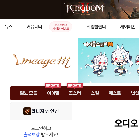
로스트아크
뉴스
커뮤니티
게임캘린더
게이머존
기대평 이벤트
정보 모음
아이템
몬스터
스킬
퀘스트
변신
리니지M 인벤
오디오
로그인하고
출석보상
받으세요!