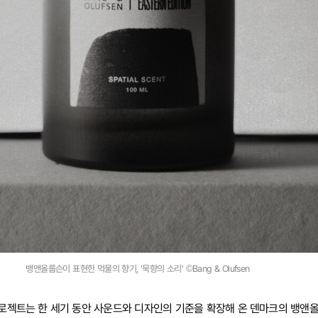
뱅앤올룹슨이 표현한 먹물의 향기, '묵향의 소리' ©Bang & Olufsen
로젝트는 한 세기 동안 사운드와 디자인의 기준을 확장해 온 덴마크의 뱅앤