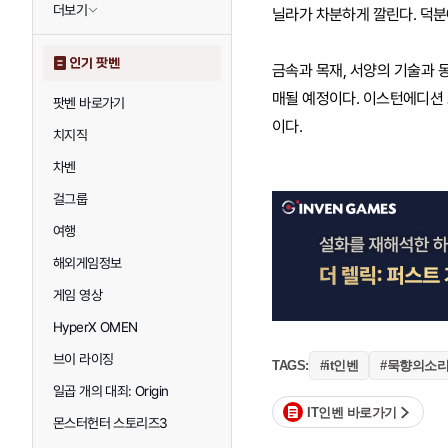
더보기
닐라가 차분하게 깔린다. 덕분
인기 팟벤
금속과 목재, 서양의 기술과 
매될 예정이다. 이스턴에디션 
팟벤 바로가기
이다.
치지직
차벤
걸그룹
여행
해외게임정보
게임 영상
HyperX OMEN
브이 라이징
#it인벤
#묵향의소
TAGS:
일곱 개의 대죄: Origin
IT인벤 바로가기
몬스터헌터 스토리즈3