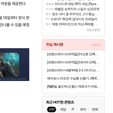
 여운을 제공한다.
라이자 AI 채팅 RPG 게임 [RyzaChat: AI] 공개
섭컬겜
레벨업 능력치와 스킬의 상관관계
비스트
명조 파티 좀 짜주세요 고수형님들…
명조
월 15일부터 정식 판
슈로대Y 확장팩 업데이트 트레일러
PV
체험 캐릭터만으로 허상 40레벨 하이와티아 5분 컷!｜에이메스·린네·모니에 명함
만나볼 수 있을 예정
명조
새로고침
핫딜
게시판
더보기+
[브랜드데이+슈퍼적립] [마선호 단백질] 셀렉스 프로핏 Sports WPI 드링크 초콜릿, 330ml, 12개
[브랜드데이+슈퍼적립] [네이버 단독] 셀렉스 프로핏 버라이어티팩(총 8입)
[브랜드데이+네맴무배] 1+1 아디다스 퍼포먼스 무릎보호대 니슬리브 배구 헬스 축구 러닝 농구 운동 등산 테니스
에어보나 리모컨 수납형 선풍기, AB-E500FF, 1개
[8월6일 골드박스] 펩시 제로슈거 라임향, 210ml, 30개
최근 HOT한 콘텐츠
린M
게임
IT
유머
연예