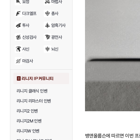
요정
마법사
다크엘프
총사
투사
암흑기사
신성검사
광전사
사신
뇌신
마검사
리니지 IP 커뮤니티
리니지 클래식 인벤
리니지 리마스터 인벤
리니지2 인벤
리니지2M 인벤
리니지W 인벤
뱅앤올룹슨에 따르면 이번 프