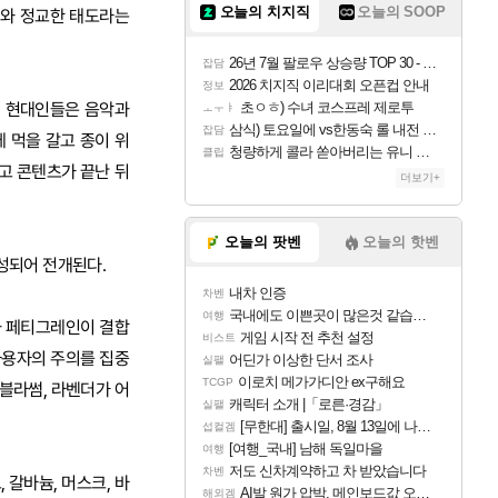
오늘의 치지직
오늘의 SOOP
치와 정교한 태도라는
26년 7월 팔로우 상승량 TOP 30 - 월간 치지직
잡담
2026 치지직 이리대회 오픈컵 안내
정보
, 현대인들은 음악과
초ㅇㅎ) 수녀 코스프레 제로투
ㅗㅜㅑ
삼식) 토요일에 vs한동숙 롤 내전 예정
잡담
 먹을 갈고 종이 위
청량하게 콜라 쏟아버리는 유니 ㅋㅋㅋ
클립
고 콘텐츠가 끝난 뒤
더보기+
오늘의 팟벤
오늘의 핫벤
구성되어 전개된다.
내차 인증
차벤
국내에도 이쁜곳이 많은것 같습니다
여행
과 페티그레인이 결합
게임 시작 전 추천 설정
비스트
사용자의 주의를 집중
어딘가 이상한 단서 조사
실팰
이로치 메가가디안 ex구해요
TCGP
 블라썸, 라벤더가 어
캐릭터 소개 |「로른·경감」
실팰
[무한대] 출시일, 8월 13일에 나오나
섭컬겜
[여행_국내] 남해 독일마을
여행
저도 신차계약하고 차 받았습니다
차벤
 갈바늄, 머스크, 바
AI발 원가 압박, 메인보드값 오르나
해외겜