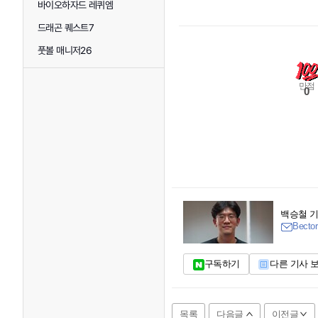
바이오하자드 레퀴엠
드래곤 퀘스트7
풋볼 매니저26
만점
0
백승철 
Bector
구독하기
다른 기사 
목록
다음글
이전글