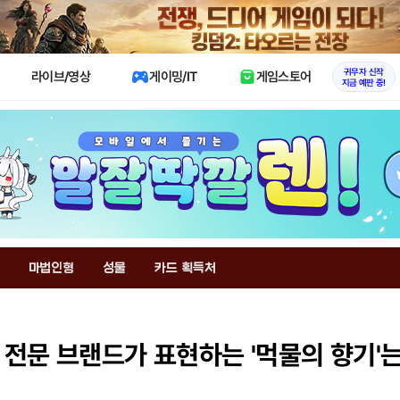
X
귀무자 신작
라이브/영상
게이밍/IT
게임스토어
지금 예판 중!
마법인형
성물
카드 획득처
 전문 브랜드가 표현하는 '먹물의 향기'는