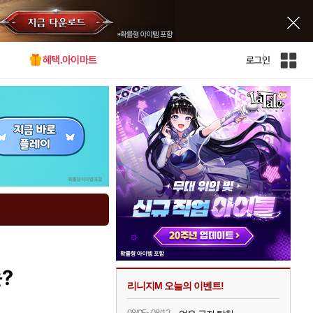
혜택.아이마트
로그인
인
벤
전
체
사
이
트
맵
?
리니지M 오늘의 이벤트!