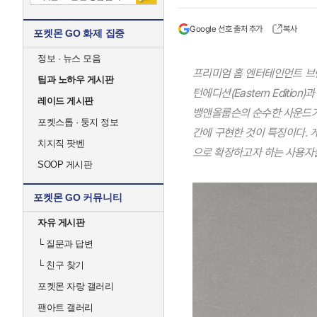
Google 선호 출처 추가
복사
포켓몬 GO 화제 집중
정보 · 뉴스 모음
프리미엄 홈 엔터테인먼트 브랜드
팁과 노하우 게시판
턴에디션(Eastern Edition
레이드 게시판
뱅앤올룹슨의 순수한 사운드가
포켓스톱 · 둥지 정보
간에 구현한 것이 특징이다. 
치지직 팟벤
으로 확장하고자 하는 사용자
SOOP 게시판
포켓몬 GO 커뮤니티
자유 게시판
└
질문과 답변
└
친구 찾기
포켓몬 자랑 갤러리
팬아트 갤러리