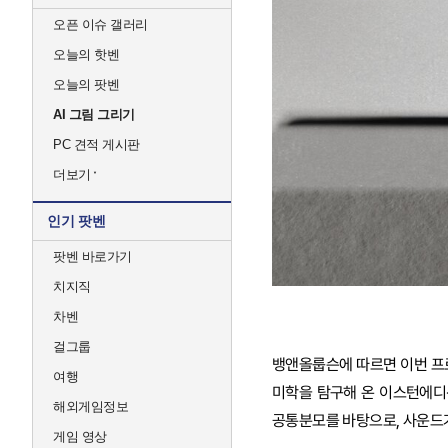
오픈 이슈 갤러리
오늘의 핫벤
오늘의 팟벤
AI 그림 그리기
PC 견적 게시판
더보기
인기 팟벤
팟벤 바로가기
치지직
차벤
걸그룹
뱅앤올룹슨에 따르면 이번 프
여행
미학을 탐구해 온 이스턴에디
해외게임정보
공통분모를 바탕으로, 사운드가
게임 영상