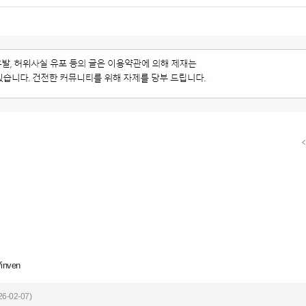
/inven
6-02-07)