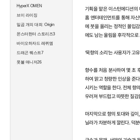
HyperX OMEN
기획을 맡은 이스턴에디션의 
브이 라이징
홈 엔터테인먼트를 통해 자신
일곱 개의 대죄: Origin
에 붓을 올리는 정적인 몰입감
몬스터헌터 스토리즈3
에도 남는 울림을 후각적으로 
바이오하자드 레퀴엠
'묵향의 소리'는 사용자가 고
드래곤 퀘스트7
풋볼 매니저26
향수를 처음 분사하여 몇 초 
하여 맑고 청량한 인상을 준다
시키는 역할을 한다. 전체 향의
우러져 부드럽고 따뜻한 질감
마지막으로 향의 토대와 깊이,
닐라가 차분하게 깔린다. 덕분