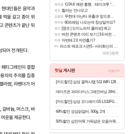
‘GTA 6’ 예판 흥행…테이크투 “내부 예상 크게 넘어”
해외겜
, 현대인들은 음악과
힐러는 안나오고
명조
 먹을 갈고 종이 위
무한대 아난타 유출과 앞으로의 예상 (루머)
섭컬겜
60프레임 나오는데 정상일까요?
레퀴엠
고 콘텐츠가 끝난 뒤
[명조 | 도미노피자 콜라보] 예고
명조
버전 콘텐츠 미리 보기 | 3.6 버전 「신기루 속 등불 그림자, 속세에 깃든 검의 결심」이 8월 20일에 업데이트됩니다!
명조
아반테 2.0 자연흡기?
차벤
라스트 에포크 시즌5 - 서리화신의 분노 티저
PV
구성되어 전개된다.
새로고침
과 페티그레인이 결합
핫딜
게시판
더보기+
사용자의 주의를 집중
[카드할인] 삼성 갤럭시탭 S11 WiFi 128GB 27.8cm(11형) S펜포함 태블릿PC
 블라썸, 라벤더가 어
데이즈온 파라다이스그레인버닝 24박스 (총 12개월분)
[카드할인] 삼성 오디세이 G5 LS32FG500 80.1cm(32인치) 게이밍 모니터 180Hz
 갈바늄, 머스크, 바
69%할인 성심닭갈비, 500g, 2개
 여운을 제공한다.
50%할인 삼진어묵 가득담은 모둠어묵탕, 484g, 2개