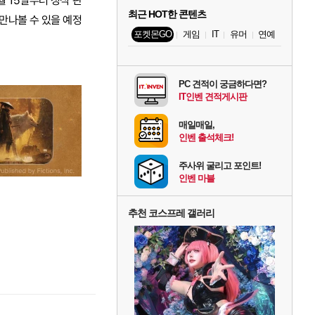
월 15일부터 정식 판
최근 HOT한 콘텐츠
만나볼 수 있을 예정
포켓몬GO
게임
IT
유머
연예
PC 견적이 궁금하다면?
IT인벤 견적게시판
매일매일,
인벤 출석체크!
주사위 굴리고 포인트!
인벤 마블
추천 코스프레 갤러리