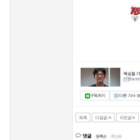
만점
0
백승철 
Bector
구독하기
다른 기사 
목록
다음글
이전글
댓글
등록순
|
최신순