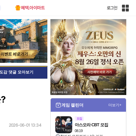
혜택.아이마트
로그인
인
벤
전
체
사
이
트
맵
도감 댓글 모아보기
?
게임 캘린더
더보기+
모집
아스오라 CBT 모집
2026-06-01 13:34
08.19