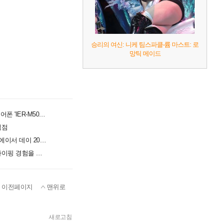
승리의 여신: 니케 팀스파클-륨 마스트: 로
망틱 메이드
사운드 디테일과 착용감 잡았다... 소니, 프로페셔널 이어폰 'IER-M500' 공개
입점
창립 50주년 맞은 에이서, UMPC·AI 노트북 공개하는 '에이서 데이 2026' 개최
교보문고 강남점에 등장한 로지텍 팝업스토어, 책과 타이핑 경험을 잇는다
이전페이지
맨위로
새로고침