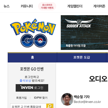
로스트아크
뉴스
커뮤니티
게임캘린더
게이머존
기대평 이벤트
홈
포켓몬 도감
포켓몬 GO 인벤
오디오
로그인하고
출석보상
받으세요!
로그인
백승철 기자
회원가입
ID/PW 찾기
Bector@inven.co.kr