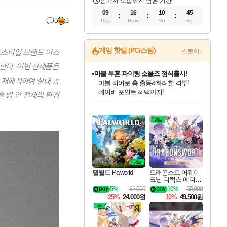
참가자 모집까지 남은 기간
09
16
10
44
0
0
Days
Hours
Min
Sec
게임 핫딜 (PC/스팀)
이프스타일 브랜드 이스
스토어+
 출시한다. 이번 신제품은
귀무자: 검의 길 예약 판매 중!
 재해석하여 실내 공
10% 할인과
이니&베니 혜택까지!
 방 안 전체의 환경
인벤게임즈 8월 특별 할인!
드래곤소드: 어웨이크닝 입점!
문명 7 특별 할인!
마블 투혼 파이팅 소울즈 정식출시!
비스트 오브 리인카네이션 정식 출시!
커세어 코브 출시 기념 할인!
더 렐릭 퍼스트 가디언 정식 출시
베데스다 40주년 기념 할인 중!
캡콤 프렌차이즈 할인 진행 중!
캡콤 일부 상품 상시 할인
스타워즈 은하계 레이서
로블록스 기프트 카드 공식 입점
인기 퍼블리셔 모음!
스팀으로 만나는 드래곤소드!
조선&고려 DLC 출시 예정
마블 히어로 총 출동&화려한 격투!
게임프릭 신작 IP
해적'섬'을 발전시키자!
설화x하드코어 액션!
베데스다의 명작들을
몬헌, 바하 등 인기 IP를
몬헌 와일즈 & 드래곤즈 도그마2
인벤게임즈에서 10% 추가 적립
Robux를 가장 안전하고
최대 90% 할인가를 만나보세요!
네이버혜택과 함께 만나보세요!
50%할인&추가 적립까지!
네이버 포인트 혜택까지!
네이버 혜택가와 함께 예약하세요!
할인&네이버혜택으로 만나보세요!
네이버페이 혜택과 만나보세요!
40주년 프로모션으로 만나보세요!
할인가에 만나보세요!
일부 에디션 상시 할인!
혜택으로 예약 판매 중
편안하게 충전하세요
팰월드 Palworld
드래곤소드 어웨이
크닝 디럭스 에디션
DragonSword Awake
5%
32,000
10%
55,000
ning Deluxe Edition
25%
24,000원
10%
49,500원