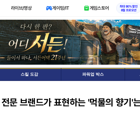
최대 90% 할인
라이브/영상
게이밍/IT
게임스토어
8월 프로모션
스킬 도감
파워업 박스
 전문 브랜드가 표현하는 '먹물의 향기'는