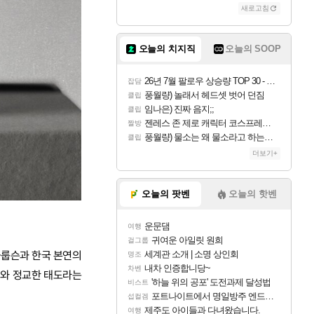
새로고침
오늘의 치지직
오늘의 SOOP
26년 7월 팔로우 상승량 TOP 30 - 월간 치지직
잡담
풍월량) 놀래서 헤드셋 벗어 던짐
클립
임나은) 진짜 음지;;
클립
젠레스 존 제로 캐릭터 코스프레한 꽁주
짤방
풍월량) 물소는 왜 물소라고 하는거야? 아! 그만 ㅋㅋ 알았어 ㅋㅋ
클립
더보기+
오늘의 팟벤
오늘의 핫벤
운문댐
여행
귀여운 아일릿 원희
걸그룹
올룹슨과 한국 본연의
세계관 소개 | 소명 상인회
명조
내차 인증합니당~
차벤
치와 정교한 태도라는
'하늘 위의 공포' 도전과제 달성법
비스트
포트나이트에서 명일방주 엔드필드 [펠리카] 판매 예정
섭컬겜
제주도 아이들과 다녀왔습니다.
여행