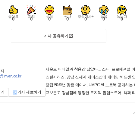
좋아요
파티
웃음
씬나
후속기사+
울음
녹는다
0
0
0
0
0
0
0
기사 공유하기
기자
@inven.co.kr
스틸시리즈, 강남 신세계 게이즈샵에 게이밍 헤드셋 
보기
기사 제보하기