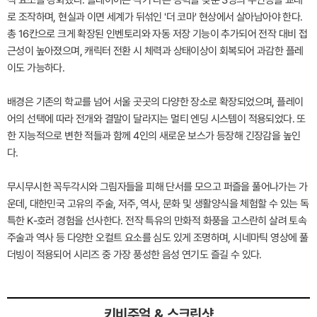
적 요소를 강화했다. 플레이어는 각기 다른 능력을 갖춘 3명의 주인공을 교대
로 조작하며, 현실과 이면 세계가 뒤섞인 '더 코마' 현상에서 살아남아야 한다.
총 16칸으로 크게 확장된 인벤토리와 자동 저장 기능이 추가되어 전작 대비 접
근성이 높아졌으며, 캐릭터 전환 시 체력과 상태이상이 회복되어 과감한 플레
이도 가능하다.
배경은 기존의 학교를 넘어 서울 곳곳의 다양한 장소로 확장되었으며, 플레이
어의 선택에 따라 전개와 결말이 달라지는 멀티 엔딩 시스템이 적용되었다. 또
한 지능적으로 변한 적들과 함께 4인의 새로운 보스가 등장해 긴장감을 높인
다.
무시무시한 꼭두각시와 그림자들을 피해 단서를 모으고 퍼즐을 풀어나가는 가
운데, 대한민국 고유의 주술, 저주, 역사, 문화 및 생활양식을 체험할 수 있는 독
특한 K-호러 경험을 선사한다. 전작 특유의 만화적 화풍을 고스란히 살려 토속
주술과 역사 등 다양한 오컬트 요소를 심도 있게 조명하며, 시네마틱 영상에 풀
더빙이 적용되어 시리즈 중 가장 풍성한 음성 연기도 즐길 수 있다.
키비주얼 & 스크린샷