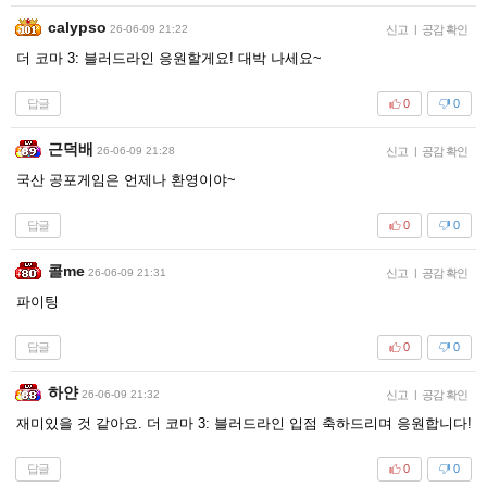
calypso
26-06-09 21:22
신고
|
공감 확인
더 코마 3: 블러드라인 응원할게요! 대박 나세요~
답글
0
0
근덕배
26-06-09 21:28
신고
|
공감 확인
국산 공포게임은 언제나 환영이야~
답글
0
0
콜me
26-06-09 21:31
신고
|
공감 확인
파이팅
답글
0
0
하얀
26-06-09 21:32
신고
|
공감 확인
재미있을 것 같아요. 더 코마 3: 블러드라인 입점 축하드리며 응원합니다!
답글
0
0