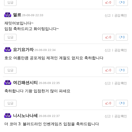
답글
0
0
멀르
26-06-09 22:33
신고
|
공감 확인
재밋어보입니다~
입점 축하드리고 화이팅입니다~
답글
0
0
요기요가자
26-06-09 22:34
신고
|
공감 확인
호오 여름만큼 공포게임 제격인 계절도 없지요 축하합니다
답글
0
0
여긴패션시티
26-06-09 22:35
신고
|
공감 확인
축하합니다 기왕 입점한거 많이 파세요
답글
0
0
니시노나나세
26-06-09 22:37
신고
|
공감 확인
더 코마 3: 블러드라인 인벤게임즈 입점을 축하드립니다