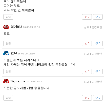
호러 좋아하는데
고어한 것도
너무 착한 건 재미없지
답글
0
0
먹게비2
26-06-09 18:16
신고
|
공감 확인
코드 ㄱㄱ
답글
0
0
끄유
26-06-09 18:16
신고
|
공감 확인
오랜만에 보는 시리즈네요.
게임 자체는 워낙 좋은 시리즈라 입점 축하드립니다!
답글
0
0
Ssjnappa
26-06-09 18:30
신고
|
공감 확인
꾸준한 공포게임 개발 응원합니다.
답글
0
0