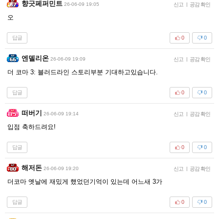
향긋페퍼민트
26-06-09 19:05
신고
|
공감 확인
오
답글
0
0
엔델리온
26-06-09 19:09
신고
|
공감 확인
더 코마 3: 블러드라인 스토리부분 기대하고있습니다.
답글
0
0
떠버기
26-06-09 19:14
신고
|
공감 확인
입점 축하드려요!
답글
0
0
해저돈
26-06-09 19:20
신고
|
공감 확인
더코마 옛날에 재밌게 했었던기억이 있는데 어느새 3가
답글
0
0