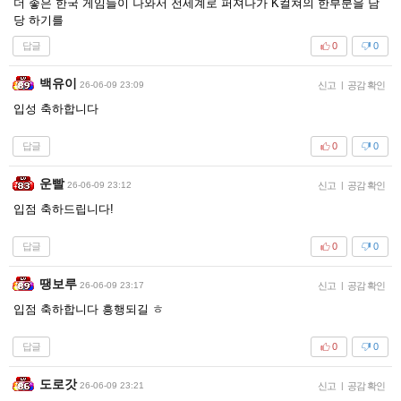
더 좋은 한국 게임들이 나와서 전세계로 퍼져나가 K컬쳐의 한부분을 담
당 하기를
답글
0
0
백유이
26-06-09 23:09
신고
|
공감 확인
입성 축하합니다
답글
0
0
운빨
26-06-09 23:12
신고
|
공감 확인
입점 축하드립니다!
답글
0
0
땡보루
26-06-09 23:17
신고
|
공감 확인
입점 축하합니다 흥행되길 ㅎ
답글
0
0
도로갓
26-06-09 23:21
신고
|
공감 확인