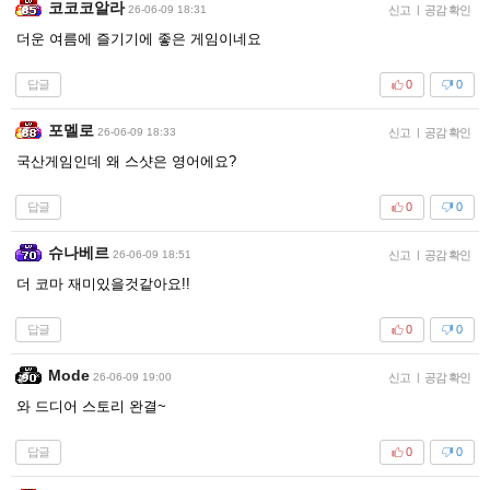
코코코알라
26-06-09 18:31
신고
|
공감 확인
더운 여름에 즐기기에 좋은 게임이네요
답글
0
0
포멜로
26-06-09 18:33
신고
|
공감 확인
국산게임인데 왜 스샷은 영어에요?
답글
0
0
슈나베르
26-06-09 18:51
신고
|
공감 확인
더 코마 재미있을것같아요!!
답글
0
0
Mode
26-06-09 19:00
신고
|
공감 확인
와 드디어 스토리 완결~
답글
0
0