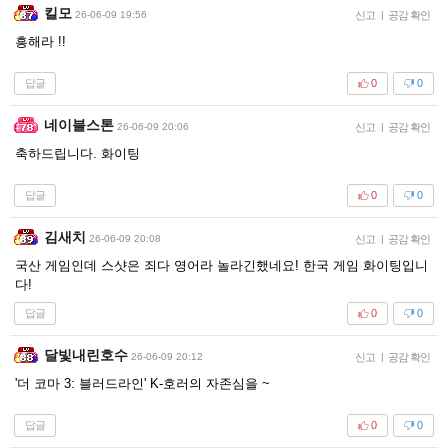
킬모
26-06-09 19:56
신고
|
공감 확인
흥해라 !!
답글
0
0
네이블스톤
26-06-09 20:06
신고
|
공감 확인
축하드립니다. 화이팅
답글
0
0
김새치
26-06-09 20:08
신고
|
공감 확인
국산 게임인데 스샷은 죄다 영어라 놀라긴했네요! 한국 게임 화이팅입니
다!
답글
0
0
달빛내린호수
26-06-09 20:12
신고
|
공감 확인
'더 코마 3: 블러드라인' K-호러의 자존심을 ~
답글
0
0