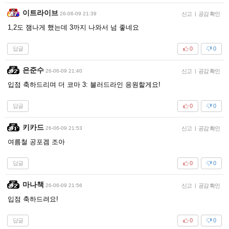
이트라이브
26-06-09 21:39
신고
|
공감 확인
1,2도 잼나게 했는데 3까지 나와서 넘 좋네요
답글
0
0
은준수
26-06-09 21:40
신고
|
공감 확인
입점 축하드리며 더 코마 3: 블러드라인 응원할게요!
답글
0
0
키카드
26-06-09 21:53
신고
|
공감 확인
여름철 공포겜 조아
답글
0
0
마나책
26-06-09 21:56
신고
|
공감 확인
입점 축하드려요!
답글
0
0