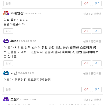
답글
0
0
과대망상
26-06-09 22:56
신고
|
공감 확인
입점 축하드립니다.
응원하겠습니다.
답글
0
0
Juno
26-06-09 22:57
신고
|
공감 확인
더 코마 시리즈 신작 소식이 정말 반갑네요. 한층 발전한 스토리와 공
포 연출을 기대하고 있습니다. 입점과 출시 축하하고, 한번 플레이해보
고 싶네요.
답글
0
0
교단
26-06-09 23:01
신고
|
공감 확인
더코마! 뭔겜인진 모르겠지만! 화팅
답글
0
0
쏘울7
26-06-09 23:08
신고
|
공감 확인