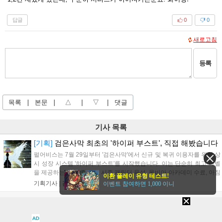
답글
0
0
새로고침
등록
목록
|
본문
|
△
|
▽
|
댓글
기사 목록
[기획]
검은사막 최초의 '하이퍼 부스트', 직접 해봤습니다
펄어비스는 7월 29일부터 '검은사막'에서 신규 및 복귀 이용자를 위한 상
시 성장 시스템 '하이퍼 부스트'를 시작했습니다. 이는 단순히 최고 레벨
을 제공하는 것이 아니라, 시즌 캐릭터 육성, 올비아 아카데미 수료, 아침
이환 플레이 유형 테스트!
의 나라 설화 진행 등 4단계 과정을 통해 게임에 적응하며 공방합 750을
기획기사 |
김규만
|
12:00
이벤트 참여하면 1,000 이니
목표로 성장하는 구조입니다. 이용자는 과제를 완수하며 동(V) 투발라
장비와 검은별 무기, 카라자드 장신구 등을 획득해 주요 콘텐츠에 진입
[인터뷰]
1호 인디전문 퍼블리셔, '레드브릭하우스'
할 수 있습니다....
지난 6월 인디게임 전문 퍼블리셔 레드브릭하우스가 문을 열었다. 네오
AD
위즈 투자사업본부에서 함께 일하던 세 사람이 나와 세운 회사다. 본부