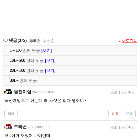
댓글
(372)
등록순
|
최신순
새로고침
1 ~ 100
번째 댓글
[보기]
101 ~ 200
번째 댓글
[보기]
201 ~ 300
번째 댓글
[보기]
301 ~
번째 댓글
팔천이심
26-06-09 18:06
신고
|
공감 확인
국산게임으로 아는데 왜 스샷은 죄다 영어냐?
답글
0
0
드라콘
26-06-09 18:06
신고
|
공감 확인
오..이거 재밌어 보이던데