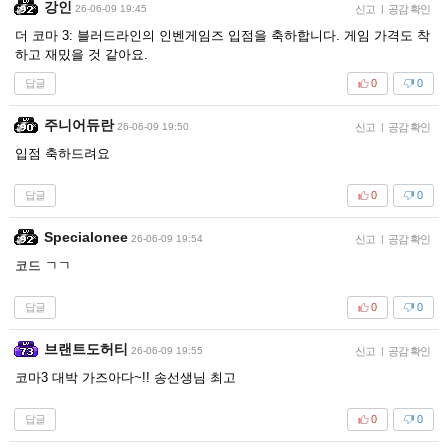
강인
26-06-09 19:45
신고
|
공감 확인
더 코마 3: 블러드라인의 인벤게임즈 입점을 축하합니다. 게임 가격도 착
하고 재밌을 것 같아요.
답글
0
0
주니어듀란
26-06-09 19:50
신고
|
공감 확인
입점 축하드려요
답글
0
0
Specialonee
26-06-09 19:54
신고
|
공감 확인
코드 ㄱㄱ
답글
0
0
브랜트도허티
26-06-09 19:55
신고
|
공감 확인
코마3 대박 가즈아다~!! 송선생님 최고
답글
0
0