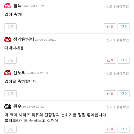
질색
26-06-09 20:12
신고
|
공감 확인
입점 축하!!
답글
0
0
생각왕씽킹
26-06-09 20:19
신고
|
공감 확인
대박나세용
답글
0
0
산노리
26-06-09 20:39
신고
|
공감 확인
입점을 축하합니다~
답글
0
0
원수
26-06-09 20:41
신고
|
공감 확인
더 코마 시리즈 특유의 긴장감과 분위기를 정말 좋아합니다
블러드라인도 꼭 해보고 싶어요
답글
0
0