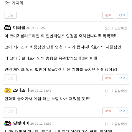
오~ 가져와
답글
0
0
미러클
26-06-12 22:22
신고
|
공감 확인
더 코마3:블러드라인 의 인벤게임즈 입점을 축하합니다!!! 짝짝짝!!!
코마 시리즈에 최종장인 만큼 엄청 기대가 큽니다! K호러의 자존심인
더 코마 3 블러드라인의 흥행을 응원할게요!!! 화이팅!!!
인벤 게임즈 입점 할인이 오늘까지니깐 기회를 놓치면 안되겠어요!
답글
0
0
스타조타
26-06-12 23:45
신고
|
공감 확인
만화책 들어가서 게임 하는 느낌 나서 재밌을 듯요!
답글
0
0
달빛아이
26-06-12 23:55
신고
|
공감 확인
1,2편 재밌게 했는데, 꾸준히 시리즈가 이어져가는군요. 화이팅!