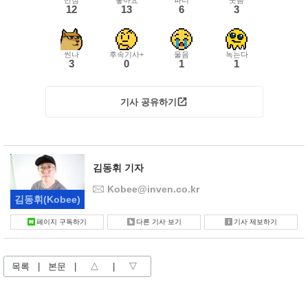
만점
좋아요
파티
웃음
12
13
6
3
씬나
후속기사+
울음
녹는다
3
0
1
1
기사 공유하기
김동휘 기자
Kobee@inven.co.kr
김동휘
(Kobee)
페이지 구독하기
다른 기사 보기
기사 제보하기
목록
|
본문
|
△
|
▽