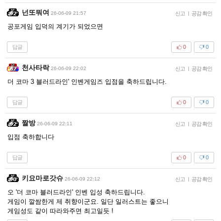
넌또뭐여
26-06-09 21:57
신고
|
공감 확인
공포게임 입덕의 계기가 되었으면
답글
0
0
천사타락
26-06-09 22:02
신고
|
공감 확인
더 코마 3 블러드라인' 인벤게임즈 입점을 축하드립니다.
답글
0
0
짤방
26-06-09 22:11
신고
|
공감 확인
입점 축하합니다
답글
0
0
키요마로갓슈
26-06-09 22:12
신고
|
공감 확인
오 '더 코마 블러드라인' 인벤 입성 축하드립니다.
게임이 깔쌈한게 제 취향이군요. 일단 일러스트는 좋으니
게임성도 같이 따라와주면 최고일듯 !