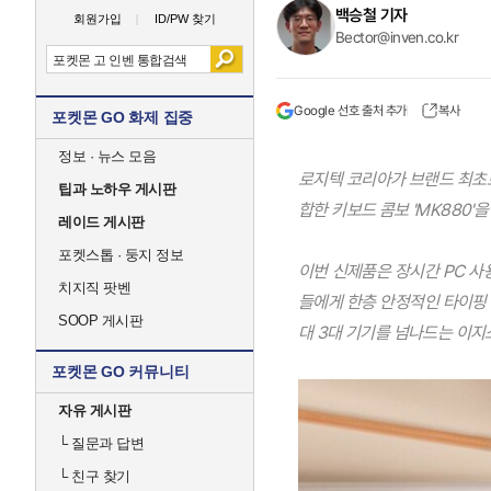
백승철 기자
회원가입
ID/PW 찾기
Bector@inven.co.kr
Google 선호 출처 추가
복사
포켓몬 GO 화제 집중
정보 · 뉴스 모음
로지텍 코리아가 브랜드 최초로
팁과 노하우 게시판
합한 키보드 콤보 'MK880'을
레이드 게시판
포켓스톱 · 둥지 정보
이번 신제품은 장시간 PC 사
치지직 팟벤
들에게 한층 안정적인 타이핑 및
SOOP 게시판
대 3대 기기를 넘나드는 이
포켓몬 GO 커뮤니티
자유 게시판
└
질문과 답변
└
친구 찾기