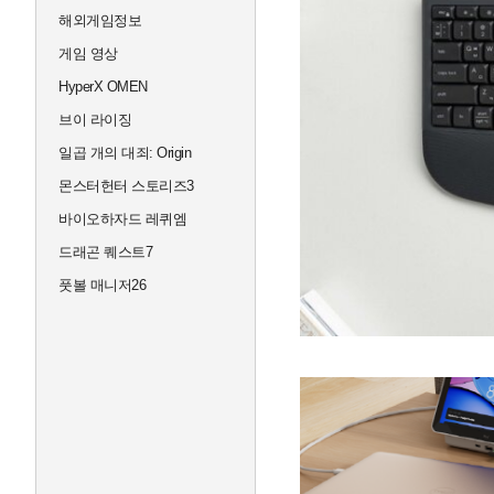
해외게임정보
게임 영상
HyperX OMEN
브이 라이징
일곱 개의 대죄: Origin
몬스터헌터 스토리즈3
바이오하자드 레퀴엠
드래곤 퀘스트7
풋볼 매니저26