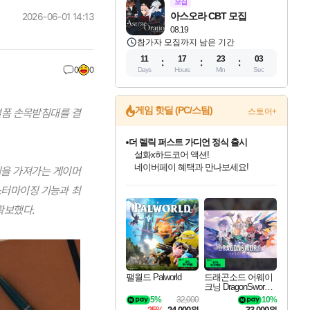
모집
아스오라 CBT 모집
2026-06-01 14:13
08.19
참가자 모집까지 남은 기간
11
17
23
01
0
0
Days
Hours
Min
Sec
게임 핫딜 (PC/스팀)
얼폼 손목받침대를 결
스토어+
베데스다 40주년 기념 할인 중!
베데스다의 명작들을
40주년 프로모션으로 만나보세요!
임을 가져가는 게이머
인벤게임즈 8월 특별 할인!
드래곤소드: 어웨이크닝 입점!
문명 7 특별 할인!
마블 투혼 파이팅 소울즈 정식출시!
귀무자: 검의 길 예약 판매 중!
비스트 오브 리인카네이션 정식 출시!
커세어 코브 출시 기념 할인!
더 렐릭 퍼스트 가디언 정식 출시
캡콤 프렌차이즈 할인 진행 중!
캡콤 일부 상품 상시 할인
스타워즈 은하계 레이서
로블록스 기프트 카드 공식 입점
커스터마이징 기능과 최
인기 퍼블리셔 모음!
스팀으로 만나는 드래곤소드!
조선&고려 DLC 출시 예정
마블 히어로 총 출동&화려한 격투!
10% 할인과
게임프릭 신작 IP
해적'섬'을 발전시키자!
설화x하드코어 액션!
몬헌, 바하 등 인기 IP를
몬헌 와일즈 & 드래곤즈 도그마2
인벤게임즈에서 10% 추가 적립
Robux를 가장 안전하고
최대 90% 할인가를 만나보세요!
네이버혜택과 함께 만나보세요!
50%할인&추가 적립까지!
네이버 포인트 혜택까지!
이니&베니 혜택까지!
네이버 혜택가와 함께 예약하세요!
할인&네이버혜택으로 만나보세요!
네이버페이 혜택과 만나보세요!
할인가에 만나보세요!
일부 에디션 상시 할인!
혜택으로 예약 판매 중
편안하게 충전하세요
확보했다.
팰월드 Palworld
드래곤소드 어웨이
크닝 DragonSword A
wakening
5%
32,000
10%