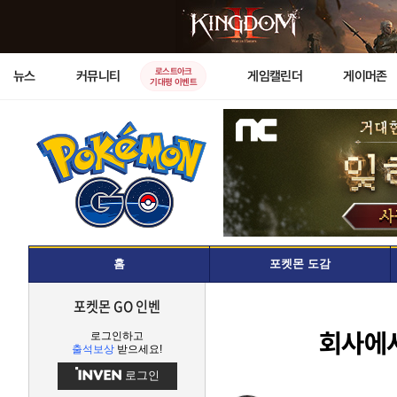
로스트아크
뉴스
커뮤니티
게임캘린더
게이머존
기대평 이벤트
홈
포켓몬 도감
포켓몬 GO 인벤
회사에서
로그인하고
출석보상
받으세요!
로그인