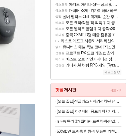
아키츠 아키나 성우 정보 및 주요 필모
아스오라
캐릭터 소개 - 카가미하라 하루
아스오라
실버 팰리스 CBT 화제의 순간·후기 모음
실팰
모든 요리/작물 책 획득 위치 공략 (36개) - 미식가 도전과제
비스트
모든 엘리트 골렘 위치 공략 (30개) - 방랑 결투가
비스트
중국 CXMT, D램 매출 점유율 7%…글로벌 4위로 부상
해외겜
라스트 에포크 시즌5 - 서리화신의 분노 티저
PV
유니버스 채널 특별 코너 | 자신만의 스타일
명조
프로젝트 RX 도쿄 게임쇼 참가 결정
섭컬겜
비스트 오브 리인카네이션 정보/공략글 모음
비스트
라이자 AI 채팅 RPG 게임 [RyzaChat: AI] 공개
섭컬겜
새로고침
핫딜
게시판
더보기+
[오늘 끝딜]선글라스 + 자외선차단 냉감원단 스포츠 쿨 마스크 화이트 1매입
[오늘 끝딜] 아키베리 몽프레백 / 기저귀가방 백팩 보냉이너백 물티슈파우치 포함 시그니처
n배송 특가 3개월미만 프렌치랙-양갈비 양고기 밀키트 캠핑 쉽새끼 목초육 프랜치랙 프렌치렉 [원산지:뉴질랜드]
65%할인 브릭홈 친환경 무표백 키친타올, 150매, 6롤