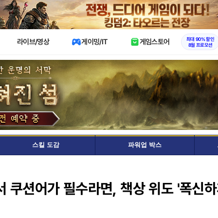
X
최대 90% 할인
라이브/영상
게이밍/IT
게임스토어
8월 프로모션
스킬 도감
파워업 박스
 쿠션어가 필수라면, 책상 위도 '폭신하