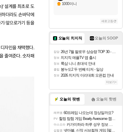
1000이니
)' 설계를 최초로 도
제어하더라도 손바닥에
새로고침
가기·앞으로가기 등을
오늘의 치지직
오늘의 SOOP
 디자인을 채택했다.
26년 7월 팔로우 상승량 TOP 30 - 월간 치지직
잡담
을 줄여준다. 숫자패
치지직 애플TV 앱 출시
정보
룩삼 니니 초대석 안내
정보
봉누도2 두 번째 티저 - 일상
클립
2026 치지직 이리대회 오픈컵 안내
정보
더보기+
오늘의 팟벤
오늘의 핫벤
60프레임 나오는데 정상일까요?
레퀴엠
힐링 탐험 게임 Bearly Awesome 챕터 1 트레일러
PV
카가미하라 하루 성우 정보 및 주요 필모
아스오라
넷마블, 신작 서브컬쳐 게임 [펄 인 블루] 티저 사이트 오픈
섭컬겜