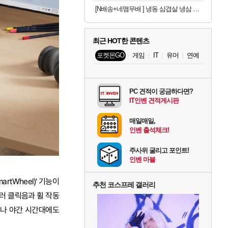
[N배송+네맴무배 ] 냉동 삼겹살 냉삼 수입 돼지고기 절단 대패삼겹살
최근 HOT한 콘텐츠
포켓몬GO
게임
IT
유머
연예
PC 견적이 궁금하다면?
IT인벤 견적게시판
매일매일,
인벤 출석체크!
주사위 굴리고 포인트!
인벤 마블
tWheel)' 기능이
추천 코스프레 갤러리
러 클릭음과 휠 작동
경이나 야간 시간대에도