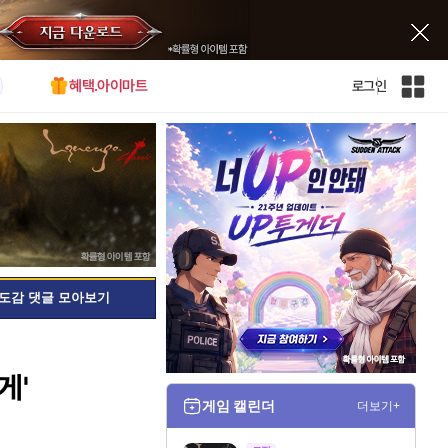
혜택.아이마트
로그인
인
벤
전
체
사
이
트
맵
도감 댓글 모아보기
게'
게임 캘린더
더보기+