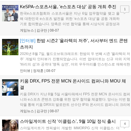
공개하며, ‘다함께 쿠키요미. 월드 한국 Ver.’ 등 다양한 인디 게임을 선보
입니다. 시연 참여 관람객에게는 선착순으로 특별 굿즈를 증정하며, 인
KeSPA-스포츠서울, 'e스포츠 대상' 공동 개최 추진
1
디 게임 생태계 활성화와 신규 타이틀 반응 확인을 목표로 합니다....
한국e스포츠협회와 스포츠서울은 지난 6일 업무협약을 맺고 올
해 대한민국 e스포츠 발전을 위한 ‘e스포츠 대상’을 공동 개최하
기로 합의했습니다. 양측은 이번 협약을 통해 시상식의 공정성과
전문성을 강화하고 MZ세대를 겨냥한 미디어 영향력을 확대해 e
게임뉴스 |
김규만
|
08-07
스포츠 전 종목을 아우르는 대표 연례 행사로 육성할 계획입니다.
김영만 회장은 10년 만에 재추진되는 이번 시상식이 e스포츠의
[인터뷰]
한밤 시즌2 '울라텍의 저주', 서사부터 엔드 콘텐
성과와 가치를 널리 알리는 권위 있는 행사가 되도록 노력하겠다
츠까지
고 밝혔습니다....
2026년 8월 7일, 월드오브워크래프트: 한밤의 두 번째 시즌 '울라텍의 저
주' 개발자 인터뷰가 진행되었습니다. 이번 업데이트는 신규 야외 지역
'똬리의 섬'과 공격대 '맹독 심연', 야외 우두머리를 인스턴스로 재해석한
'소굴'을 포함합니다. 개발진은 하우징 시스템 개선 및 신화+ 던전 로테이
인터뷰 |
정재훈
|
08-07
션, 공격대 보상 강화 등을 예고하며, 한국 팬들의 열정적인 성원에 감사
를 표했습니다....
키움 DRX, FPS 전문 MCN 온사이드 컴퍼니와 MOU 체
결
키움 DRX가 지난 8월 5일 서울타워에서 FPS 전문 MCN 온사이드 컴퍼
니와 e스포츠 콘텐츠 강화를 위한 업무 협약을 체결했다. 양사는 이번 협
약을 통해 키움 DRX의 발로란트 선수단 IP와 온사이드 컴퍼니의 크리에
이터 네트워크를 결합하여 정규 및 특별 콘텐츠를 공동 기획한다. 또한
게임뉴스 |
김규만
|
08-07
디지털 콘텐츠 제작을 넘어 팬들이 직접 참여하는 오프라인 행사 등 온·
오프라인 연계 프로그램을 순차적으로 선보이며 e스포츠 생태계 확장에
스마일게이트 신작 '이클립스', 9월 10일 정식 출시
4
나설 계획이다....
스마일게이트가 엔픽셀이 개발한 MMORPG 신작 이클립스: 더