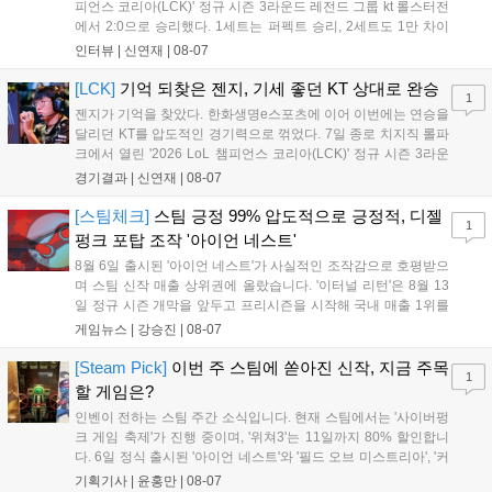
피언스 코리아(LCK)' 정규 시즌 3라운드 레전드 그룹 kt 롤스터전
에서 2:0으로 승리했다. 1세트는 퍼펙트 승리, 2세트도 1만 차이
를 벌리며 25분 만에 승리하면서 말 그대로 압도적인 경기력을 선
인터뷰 |
신연재
|
08-07
보였다. '룰러' 박재혁은 1세트 코그모, 2세트 이즈리얼로 맹활약
하며 POM에 선정됐...
[LCK]
기억 되찾은 젠지, 기세 좋던 KT 상대로 완승
1
젠지가 기억을 찾았다. 한화생명e스포츠에 이어 이번에는 연승을
달리던 KT를 압도적인 경기력으로 꺾었다. 7일 종로 치지직 롤파
크에서 열린 '2026 LoL 챔피언스 코리아(LCK)' 정규 시즌 3라운
드 레전드 그룹, kt 롤스터와 젠지 e스포츠의 대결에서 젠지가 압
경기결과 |
신연재
|
08-07
승을 거뒀다. 개막주까지만 해도 급격하게 흔들리던 젠지였지만,
기억을 되찾기라도 한 듯 1,...
[스팀체크]
스팀 긍정 99% 압도적으로 긍정적, 디젤
1
펑크 포탑 조작 '아이언 네스트'
8월 6일 출시된 '아이언 네스트'가 사실적인 조작감으로 호평받으
며 스팀 신작 매출 상위권에 올랐습니다. '이터널 리턴'은 8월 13
일 정규 시즌 개막을 앞두고 프리시즌을 시작해 국내 매출 1위를
기록했습니다. 25주년을 맞은 '고스트 리콘' 시리즈는 8월 6일 쇼
게임뉴스 |
강승진
|
08-07
케이스와 함께 대규모 할인을 진행하며 순위가 급상승했고, 신작
'마블 투혼: 파이팅 소울즈'와 레트로 수리 시뮬레이션 '리스토
[Steam Pick]
이번 주 스팀에 쏟아진 신작, 지금 주목
1
리'도 스팀에 정식 출시되었습니다....
할 게임은?
인벤이 전하는 스팀 주간 소식입니다. 현재 스팀에서는 '사이버펑
크 게임 축제'가 진행 중이며, '위쳐3'는 11일까지 80% 할인합니
다. 6일 정식 출시된 '아이언 네스트'와 '필드 오브 미스트리아', '커
세어 코브'가 호평받고 있습니다. 한편, 7일 출시된 '마블 투혼'은
기획기사 |
윤홍만
|
08-07