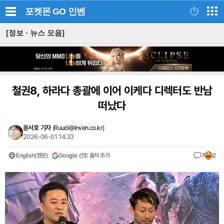
포켓몬 GO
인벤
[정보 · 뉴스 모음]
철권8, 하라다 총괄에 이어 이케다 디렉터도 반남
떠났다
윤서호 기자
(
Ruudi@inven.co.kr
)
2026-06-01 14:33
English(영문)
Google 선호 출처 추가
7
2