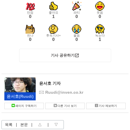
만점
좋아요
파티
웃음
0
1
0
0
씬나
후속기사+
울음
녹는다
0
0
0
1
기사 공유하기
윤서호 기자
Ruudi@inven.co.kr
윤서호
(Ruudi)
페이지 구독하기
다른 기사 보기
기사 제보하기
목록
|
본문
|
△
|
▽