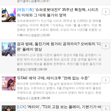
경기결과 |
김홍제
|
19:37
'케리아'의 카밀이 좋은 플레이를 통해 한화생명 바텀 듀오의 점멸
을 빼냈다....
[체험기획]
'슈퍼로봇대전Y' 35주년 확장팩, 시리즈
1
의 미래와 그 대체 불가의 영역
슈퍼로봇대전Y가 지난 5일 시리즈 35주년 및 2,000만 장 판매를
기념하는 마지막 확장팩 ‘~가속하는 미래~’를 출시했다. 이번 확
장팩은 본편의 IF 스토리 형태로, 수성의 마녀 시즌2를 포함한 신
규 참전작과 크로스오버 합체기를 선보이며 작품을 완결 짓는다.
기획기사 |
강승진
|
13:20
기존 연출의 한계와 로봇 게임 시장의 어려움 속에서도 팬들이 원
하는 몰입감 있는 서사와 조합을 구현하며 시리즈의 미래를 향한
검과 방패, 돌진기에 원거리 공격까지? 오버워치 '디
5
새로운 가능성을 제시했다....
몬' 플레이 영상
오버워치 신규 영웅 디몬의 플레이 영상이 8월 8일 공개됐다. 디
몬은 메카 비스트에 탑승해 한손 검으로 근접 공격을 펼치며, 왼
팔의 방패와 캐논을 활용해 전투한다. 추진기를 이용한 돌진기와
참격 형태의 궁극기를 보유했고, 메카 파괴 시 맨몸으로 기관총을
동영상 |
정재훈
|
08-08
사용하는 특징이 있다. 디몬은 오는 8월 12일 시작되는 시즌4 부
산의 영웅들 업데이트를 통해 정식 출시될 예정이다....
'GTA6' 예약 구매, 테이크투 "전례 없는 수준"
1
테이크투 인터랙티브는 7일 실적 발표에서 'GTA6'의 예약 판매가
전례 없는 수준이라고 밝혔다. 6월 25일부터 시작된 예약 물량은
구체적으로 공개되지 않았으나 소비자 반응이 매우 뜨겁다. 한편
11월 19일 PS5와 Xbox 시리즈 X|S로 정식 출시될 예정이며, 록
게임뉴스 |
김병호
|
08-08
스타 게임즈는 한국 시각 28일 오전 4시 넷플릭스를 통해 장편 영
상 'Grand Theft Auto VI: An Extended Look'을 최초 공개할 계획
[LCK]
'케리아', "T1의 고점 보는 플레이, 기본기가 바
1
이다....