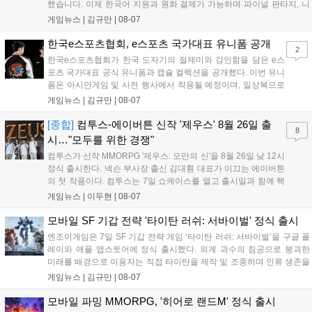
했습니다. 이제 한국어 지원과 원화 결제가 가능하며 파이널 판타지, 니
어 등 주요 게임의 피규어, 굿즈를 구매할 수 있습니다. 신상품이 순차적
게임뉴스 |
김규만
|
08-07
으로 추가될 예정이며 이용자는 사이트에서 국가를 한국으로 설정해 이
용 가능합니다....
한국e스포츠협회, e스포츠 국가대표 유니폼 공개
2
한국e스포츠협회가 한국 도자기의 절제미와 강인함을 담은 e스
포츠 국가대표 공식 유니폼과 캡슐 컬렉션을 공개했다. 이번 유니
폼은 아시안게임 및 사전 행사에서 착용될 예정이며, 일상복으로
구성된 컬렉션은 오는 8월 28일부터 골스튜디오 공식 홈페이지
게임뉴스 |
김규만
|
08-07
와 무신사, 오프라인 매장에서 판매된다. 다만 아시안게임 결선에
서는 대회 규정에 따라 별도의 유니폼을 착용할 계획이다....
[종합]
컴투스-에이버튼 신작 '제우스' 8월 26일 출
8
시…"모두를 위한 경쟁"
컴투스가 신작 MMORPG '제우스: 오만의 신'을 8월 26일 낮 12시
정식 출시한다. 넥슨 부사장 출신 김대훤 대표가 이끄는 에이버튼
의 첫 작품이다. 컴투스는 7일 쇼케이스를 열고 출시일과 함께 핵
심 콘텐츠, 유료화 정책, 운영 방향을 공개했다. 캐릭터명 선점은
게임뉴스 |
이두현
|
08-07
8월 13일 오후 8시 시작한다. '제우스: 오만의 신'은 최고신 제우스
의 오만으로 균열이...
모바일 SF 기갑 전략 '타이탄 러쉬: 서바이벌' 정식 출시
엔조이게임은 7일 SF 기갑 전략 게임 ‘타이탄 러쉬: 서바이벌’을 구글 플
레이와 애플 앱스토어에 정식 출시했다. 외계 괴수의 침공으로 붕괴한
미래를 배경으로 이용자는 직접 타이탄을 제작 및 조종하며 인류 생존을
위한 전투를 펼친다. 지휘관 모집, 피난처 운영, 연맹 협동 콘텐츠가 특징
게임뉴스 |
김규만
|
08-07
이며 출시를 기념해 접속 시 영웅 경험치와 다이아몬드 등 다양한 성장
지원 보상을 제공한다. 상세 내용은 공식 커뮤니티에서 확인 가능하다....
모바일 파밍 MMORPG, '히어로 랜드M' 정식 출시