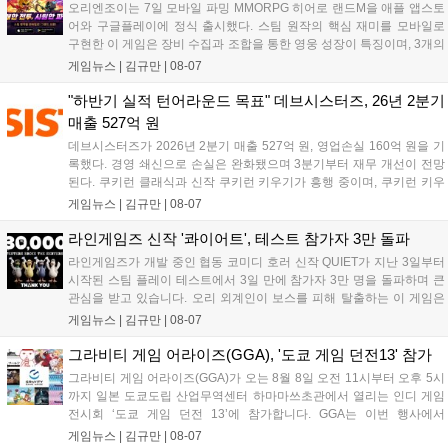
오리엔조이는 7일 모바일 파밍 MMORPG 히어로 랜드M을 애플 앱스토
어와 구글플레이에 정식 출시했다. 스팀 원작의 핵심 재미를 모바일로
구현한 이 게임은 장비 수집과 조합을 통한 영웅 성장이 특징이며, 3개의
무기 스킬을 활용한 전략적 전투와 길드전 등 다양한 콘텐츠를 제공한
게임뉴스 |
김규만
|
08-07
다. 정식 출시를 기념해 사전예약자 50만 명 달성 보상을 포함한 다양한
혜택을 지급하며, 상세 내용은 공식 라운지에서 확인할 수 있다. 이용자
"하반기 실적 턴어라운드 목표" 데브시스터즈, 26년 2분기
는 게임 접속 및 주요 콘텐츠 플레이를 통해 성장을 지원받을 수 있다....
매출 527억 원
데브시스터즈가 2026년 2분기 매출 527억 원, 영업손실 160억 원을 기
록했다. 경영 쇄신으로 손실은 완화됐으며 3분기부터 재무 개선이 전망
된다. 쿠키런 클래식과 신작 쿠키런 키우기가 흥행 중이며, 쿠키런 키우
기는 13일 첫 업데이트를 시작으로 2주 간격의 콘텐츠를 제공한다. 또한
게임뉴스 |
김규만
|
08-07
9월 미국 로블록스 개발자 컨퍼런스에 참여해 IP 생태계를 확장할 계획
이다. 회사는 비용 효율화와 신작 흥행을 통해 하반기 실적 턴어라운드
라인게임즈 신작 '콰이어트', 테스트 참가자 3만 돌파
를 이끌 방침이다....
라인게임즈가 개발 중인 협동 코미디 호러 신작 QUIET가 지난 3일부터
시작된 스팀 플레이 테스트에서 3일 만에 참가자 3만 명을 돌파하며 큰
관심을 받고 있습니다. 오리 외계인이 보스를 피해 탈출하는 이 게임은
최대 4인 협동을 지원하며, 소음 관리와 물리 법칙을 활용한 전략적 플레
게임뉴스 |
김규만
|
08-07
이가 핵심입니다. 라인게임즈는 수집된 이용자 피드백을 반영해 게임성
을 개선 중이며, 상세 정보는 스팀 페이지에서 확인 가능합니다....
그라비티 게임 어라이즈(GGA), '도쿄 게임 던전13' 참가
그라비티 게임 어라이즈(GGA)가 오는 8월 8일 오전 11시부터 오후 5시
까지 일본 도쿄도립 산업무역센터 하마마쓰초관에서 열리는 인디 게임
전시회 ‘도쿄 게임 던전 13’에 참가합니다. GGA는 이번 행사에서
‘JALECO ARCADE COLLECTION’ 시리즈의 미공개 작품 12종을 최초
게임뉴스 |
김규만
|
08-07