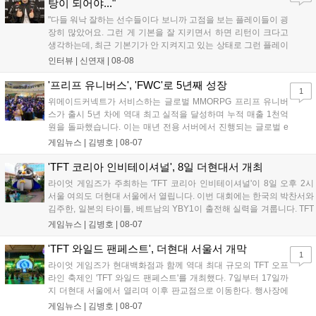
탕이 되어야..."
"다들 워낙 잘하는 선수들이다 보니까 고점을 보는 플레이들이 굉
장히 많았어요. 그런 게 기본을 잘 지키면서 하면 리턴이 크다고
생각하는데, 최근 기본기가 안 지켜지고 있는 상태로 그런 플레이
를 추구하다 보니까 팀적으로 안 좋은 사고가 계속 많이 났던 것
인터뷰 |
신연재
|
08-08
같습니다." T1은 6일 서울 종로구 치지직 롤파크에서 열린 '2026
LoL 챔피언스 코리아(LCK)'...
'프리프 유니버스', 'FWC'로 5년째 성장
1
위메이드커넥트가 서비스하는 글로벌 MMORPG 프리프 유니버
스가 출시 5년 차에 역대 최고 실적을 달성하며 누적 매출 1천억
원을 돌파했습니다. 이는 매년 전용 서버에서 진행되는 글로벌 e
스포츠 대회 FWC의 영향이 큽니다. FWC는 이용자가 동일한 조
게임뉴스 |
김병호
|
08-07
건에서 시즌을 함께 즐기는 구조로, 올해 4월 시작된 FWC 2026
은 전년 대비 매출과 이용자 지표가 대폭 상승하는 성과를 냈습니
'TFT 코리아 인비테이셔널', 8일 더현대서 개최
다. 오는 10월 필리핀 마닐라에서 총상금 11만 달러 규모의 제4회
라이엇 게임즈가 주최하는 'TFT 코리아 인비테이셔널'이 8일 오후 2시
FWC 그랜드 파이널이 개최될 예정이며, 위메이드커넥트는 이를
서울 여의도 더현대 서울에서 열립니다. 이번 대회에는 한국의 박찬서와
통해 커뮤니티 중심의 장기 성장 모델을 지속할 방침입니다....
김주한, 일본의 타이틀, 베트남의 YBY1이 출전해 실력을 겨룹니다. TFT
는 소속팀 없이 개인 자격으로 참가하는 독특한 대회 구조를 가지며, 누
게임뉴스 |
김병호
|
08-07
구나 참여 가능한 '소파에서 왕관까지'라는 철학을 실천하고 있습니다.
17일까지 이어지는 이번 행사는 신규 세트 체험과 공연 등 다양한 즐길
'TFT 와일드 팬페스트', 더현대 서울서 개막
1
거리를 제공하며, 이후 현대백화점 판교점에서도 행사가 이어질 예정입
라이엇 게임즈가 현대백화점과 함께 역대 최대 규모의 TFT 오프
니다. 연말에는 라스베이거스 오픈이 개최됩니다....
라인 축제인 'TFT 와일드 팬페스트'를 개최했다. 7일부터 17일까
지 더현대 서울에서 열리며 이후 판교점으로 이동한다. 행사장에
는 체험, 스페셜, 무대 존이 마련됐으며 8일 오후 2시 인비테이셔
게임뉴스 |
김병호
|
08-07
널, 15일 오후 2시 스트리머 매치, 17일 오후 7시 30분 QWER 공