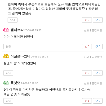
반다이 측에서 부정적으로 보는데다 신규 매출 압박으로 다나가는건
데. 죽어가는 ip에 미쳤다고 엄청난 개발비 투자하겠음?? 신작은없
고 관짝이 있을듯
답글
0
0
켈레브라
26-06-01 15:53
신고
|
공감 확인
이야 머레이만 남았네
답글
0
0
어설픈나그네
26-06-01 16:38
신고
|
공감 확인
철권도 참 오래되긴했네.
답글
0
0
룩앳댓
26-06-02 10:38
신고
|
공감 확인
8이 아무래도 마지막은 확실하고 이번년도 유지로까지 하고나서
게임 업뎃 느려질듯
답글
1
0