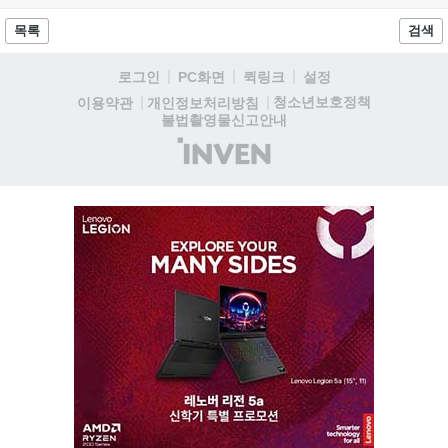
게임에 적응하며 공방합 750을 목표로 성장하는 구조입니다. 이
용자는 과제를 완수하며 동(V) 투발라 장비와 검은별 무기, 카라
목록
검색
자드 장신구 등을 획득해 주요 콘텐츠에 진입할 수 있습니다....
로그인
PC화면
퀵링크
설정
청소년보호정책
이용약관
개인정보처리방침
불법촬영물신고안내
(주)
인
벤