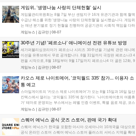
태그 시스템에 대한 호불호가 갈리며 복합적 평가를 기록 중입니
다. 유비소프트의 '고스트리콘: 와일드랜드'는 7년 만의 대규모 업
게임위, '생명나눔 사랑의 단체헌혈' 실시
데이트 '라스트 라이츠'와 함께 95% 할인 중입니다....
게임물관리위원회는 8월 7일 부산 센텀지구 16개 유관기관과 함께 혈액
수급난 해소를 위한 '생명나눔 사랑의 단체헌혈'을 실시했습니다. 게임위
는 매년 분기별로 정기 헌혈을 진행하며 공공기관의 사회적 책임을 다하
고 있으며, 이번 행사에는 영화진흥위원회 등 14개 기관 임직원이 동참
게임뉴스 |
김규만
|
08-07
해 생명 나눔을 실천했습니다. 서태건 위원장은 이웃의 생명을 지키는
따뜻한 실천에 참여한 모든 임직원에게 감사의 뜻을 전하며 헌혈 문화
30주년 기념! '페르소나' 애니메이션 전편 유튜브 방영
확산에 앞장섰습니다....
세가퍼블리싱코리아가 페르소나 시리즈 30주년을 기념해 관련 애니메
이션을 유튜브에서 무료 공개합니다. 8월 31일까지 극장판 페르소나3 4
편을 시작으로, 8월 18일부터 9월 17일까지 페르소나4 더 골든 12화, 9
월 15일부터 10월 14일까지 페르소나5 시리즈가 순차 공개됩니다. 또한
게임뉴스 |
김규만
|
08-07
8월 16일까지 SNS를 통해 축하 메시지를 모집하며, 선정된 내용은 기념
영상 및 대형 전광판에 소개될 예정입니다....
카오스 제로 나이트메어, '코믹월드 335' 참가... 이용자 소
통 예고
스마일게이트의 ‘카오스 제로 나이트메어’가 오는 8월 15일과 16일 일산
킨텍스에서 열리는 ‘코믹월드 335’에 참가한다. ‘나이트메어호의 여름휴
가’ 테마로 운영되는 부스에서는 레벨 인증 이벤트, 특별 음료 제공, 코스
프레 모델 포토존 등 다채로운 행사가 진행된다. 유명 코스어 7인이 캐릭
게임뉴스 |
김규만
|
08-07
터로 변신해 이용자를 맞이하며, SNS 인증 시 추가 굿즈도 증정한다. 자
세한 정보는 공식 커뮤니티에서 확인 가능하다....
스퀘어 에닉스 공식 굿즈 스토어, 판매 국가 확대
스퀘어 에닉스가 한국을 포함한 아시아·오세아니아 10개국을 대상으로
공식 온라인 스토어 스퀘어 에닉스 스토어 플러스의 서비스 지역을 확대