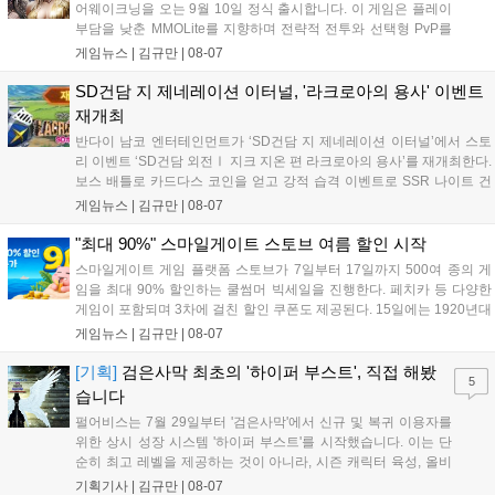
어웨이크닝을 오는 9월 10일 정식 출시합니다. 이 게임은 플레이
부담을 낮춘 MMOLite를 지향하며 전략적 전투와 선택형 PvP를
특징으로 합니다. 현재 공식 홈페이지와 앱 마켓에서 사전등록을
게임뉴스 |
김규만
|
08-07
진행 중이며 참여자에게는 초월 소환권 등 다양한 보상을 제공합
니다. 또한 카카오톡 채널 추가 시 주차별 스페셜 쿠폰과 한정 스
SD건담 지 제네레이션 이터널, '라크로아의 용사' 이벤트
킨, 경품 이벤트 등 풍성한 혜택을 마련해 이용자들의 기대를 모
재개최
으고 있습니다....
반다이 남코 엔터테인먼트가 ‘SD건담 지 제네레이션 이터널’에서 스토
리 이벤트 ‘SD건담 외전Ⅰ 지크 지온 편 라크로아의 용사’를 재개최한다.
보스 배틀로 카드다스 코인을 얻고 강적 습격 이벤트로 SSR 나이트 건
담을 획득할 수 있다. 로그인 보너스로 최대 다이아 3,000개를 지급하며,
게임뉴스 |
김규만
|
08-07
8월 31일까지 실물대 유니콘 건담 입상 피날레를 기념해 SSR 유닛을 전
원 증정한다. 또한 9월 30일까지 공식 유튜브에서 특별 프로그램을 시청
"최대 90%" 스마일게이트 스토브 여름 할인 시작
할 수 있다....
스마일게이트 게임 플랫폼 스토브가 7일부터 17일까지 500여 종의 게
임을 최대 90% 할인하는 쿨썸머 빅세일을 진행한다. 페치카 등 다양한
게임이 포함되며 3차에 걸친 할인 쿠폰도 제공된다. 15일에는 1920년대
경성 배경의 신작 그날의 신문이 출시되며, 15일부터 17일까지는 국내
게임뉴스 |
김규만
|
08-07
개발사 게임을 위한 시크릿 쿠폰도 추가 발행될 예정이다. 자세한 내용
은 공식 페이지에서 확인 가능하다....
[기획]
검은사막 최초의 '하이퍼 부스트', 직접 해봤
5
습니다
펄어비스는 7월 29일부터 '검은사막'에서 신규 및 복귀 이용자를
위한 상시 성장 시스템 '하이퍼 부스트'를 시작했습니다. 이는 단
순히 최고 레벨을 제공하는 것이 아니라, 시즌 캐릭터 육성, 올비
아 아카데미 수료, 아침의 나라 설화 진행 등 4단계 과정을 통해
기획기사 |
김규만
|
08-07