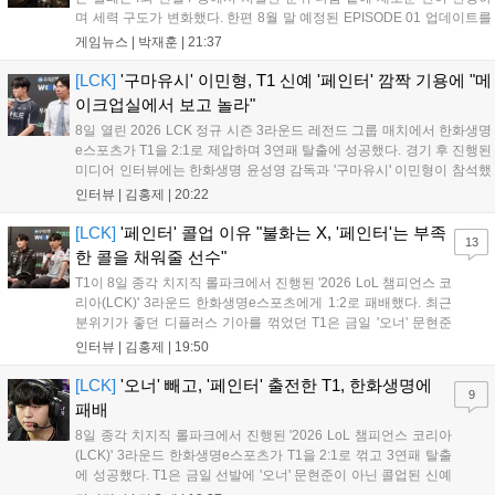
며 세력 구도가 변화했다. 한편 8월 말 예정된 EPISODE 01 업데이트를
통해 월드 콘텐츠가 추가될 예정이며, 이를 통해 추후 주신 및 절대신에
게임뉴스 |
박재훈
|
21:37
대한 정보가 공개될 것으로 기대된다. 서버별 입지 확보를 위한 경쟁은
더욱 가속화될 전망이다....
[LCK]
'구마유시' 이민형, T1 신예 '페인터' 깜짝 기용에 "메
이크업실에서 보고 놀라"
8일 열린 2026 LCK 정규 시즌 3라운드 레전드 그룹 매치에서 한화생명
e스포츠가 T1을 2:1로 제압하며 3연패 탈출에 성공했다. 경기 후 진행된
미디어 인터뷰에는 한화생명 윤성영 감독과 '구마유시' 이민형이 참석했
다. 먼저 승리 소감에 대해 윤성영 감독은 "오랜만에 승리해 기분이 좋고,
인터뷰 |
김홍제
|
20:22
남은 경기도 잘 준비하겠다"고 밝혔으며, '구마유시' 역시 "3...
[LCK]
'페인터' 콜업 이유 "불화는 X, '페인터'는 부족
13
한 콜을 채워줄 선수"
T1이 8일 종각 치지직 롤파크에서 진행된 '2026 LoL 챔피언스 코
리아(LCK)' 3라운드 한화생명e스포츠에게 1:2로 패배했다. 최근
분위기가 좋던 디플러스 기아를 꺾었던 T1은 금일 '오너' 문현준
을 빼고 신예 '페인터' 김은후를 투입시키는 강수를 뒀으나 결국
인터뷰 |
김홍제
|
19:50
아쉬운 결과를 맞이하게 됐다. 이하 T1 임재현 감독대행과 '페이
즈' 김수환의 인터뷰 내...
[LCK]
'오너' 빼고, '페인터' 출전한 T1, 한화생명에
9
패배
8일 종각 치지직 롤파크에서 진행된 '2026 LoL 챔피언스 코리아
(LCK)' 3라운드 한화생명e스포츠가 T1을 2:1로 꺾고 3연패 탈출
에 성공했다. T1은 금일 선발에 '오너' 문현준이 아닌 콜업된 신예
'페인터' 김은후를 투입했지만, 결국 1:2로 패배하고 말았다. T1은