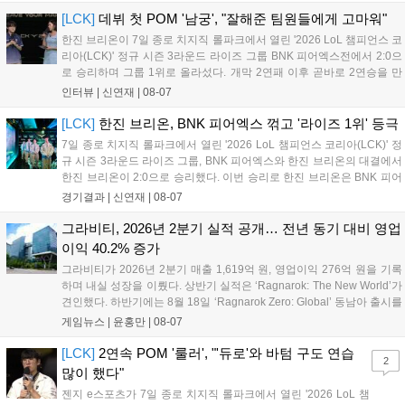
연 등 다채로운 일정이 준비되어 있다. 사전 예약은 조기 마감될
[LCK]
데뷔 첫 POM '남궁', "잘해준 팀원들에게 고마워"
만큼 큰 인기를 끌고 있다....
한진 브리온이 7일 종로 치지직 롤파크에서 열린 '2026 LoL 챔피언스 코
리아(LCK)' 정규 시즌 3라운드 라이즈 그룹 BNK 피어엑스전에서 2:0으
로 승리하며 그룹 1위로 올라섰다. 개막 2연패 이후 곧바로 2연승을 만
들어내면서 이어질 4라운드에 대한 기대감을 올렸다. 다음은 이날 데뷔
인터뷰 |
신연재
|
08-07
첫 POM을 수상한 '남궁' 남궁성훈의 POM 인터뷰 전문이다....
[LCK]
한진 브리온, BNK 피어엑스 꺾고 '라이즈 1위' 등극
7일 종로 치지직 롤파크에서 열린 '2026 LoL 챔피언스 코리아(LCK)' 정
규 시즌 3라운드 라이즈 그룹, BNK 피어엑스와 한진 브리온의 대결에서
한진 브리온이 2:0으로 승리했다. 이번 승리로 한진 브리온은 BNK 피어
엑스를 제치고 라이즈 그룹 1위로 올라섰다. 1세트, 한진 브리온이 '로머'
경기결과 |
신연재
|
08-07
조우진의 로크를 중심으로 게임을 유리하게 풀어갔다. '...
그라비티, 2026년 2분기 실적 공개… 전년 동기 대비 영업
이익 40.2% 증가
그라비티가 2026년 2분기 매출 1,619억 원, 영업이익 276억 원을 기록
하며 내실 성장을 이뤘다. 상반기 실적은 ‘Ragnarok: The New World’가
견인했다. 하반기에는 8월 18일 ‘Ragnarok Zero: Global’ 동남아 출시를
시작으로 9월 3일 ‘달려라 헤베레케 EX’, 9월 22일 ‘갈바테인’ 등 다양한
게임뉴스 |
윤홍만
|
08-07
신작을 선보인다. 4분기에는 ‘쟈레코 아케이드 콜렉션’과 ‘라이트 오디세
이’ 출시가 예정돼 있으며, 2027년에는 ‘Ragnarok 3’ 등 대작을 글로벌
[LCK]
2연속 POM '룰러', "'듀로'와 바텀 구도 연습
2
출시할 계획이다. 그라비티는 조인트벤처 설립과 라그나로크 에코 시스
많이 했다"
템 구축을 통해 신성장 동력을 확보할 방침이다....
젠지 e스포츠가 7일 종로 치지직 롤파크에서 열린 '2026 LoL 챔