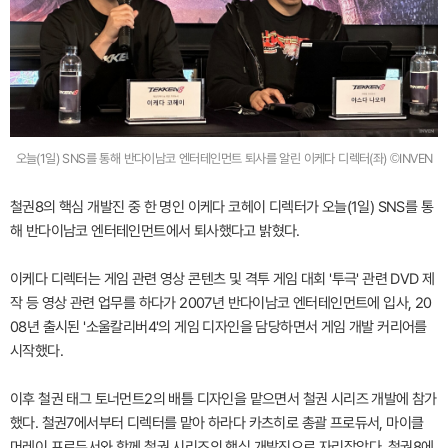
오늘(1일) SNS를 통해 반다이남코 엔터테인먼트 퇴사를 알린 이케다 디렉터(좌) ©INVEN
철권8의 핵심 개발진 중 한 명인 이케다 코헤이 디렉터가 오늘(1일) SNS를 통
해 반다이남코 엔터테인먼트에서 퇴사했다고 밝혔다.
이케다 디렉터는 게임 관련 영상 콘텐츠 및 격투 게임 대회 '투극' 관련 DVD 제
작 등 영상 관련 업무를 하다가 2007년 반다이남코 엔터테인먼트에 입사, 20
08년 출시된 '소울칼리버4'의 게임 디자인을 담당하면서 게임 개발 커리어를
시작했다.
이후 철권 태그 토너먼트2의 배틀 디자인을 맡으면서 철권 시리즈 개발에 참가
했다. 철권7에서부터 디렉터를 맡아 하라다 카츠히로 총괄 프로듀서, 마이클
머레이 프로듀서와 함께 철권 시리즈의 핵심 개발진으로 자리잡았다. 철권8에