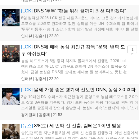
로운 이벤트가 열리고, 캐릭터 렌더링 개선 및 랜덤 코스튬 등 편
의성도 강화된다. 8월 11일까지 사용 가능한 교환 코드 3종이 제
[LCK]
DNS '두두' "팬들 위해 끝까지 최선 다하겠다"
공되며, 상세 일정은 공식 채널을 통해 확인할 수 있다....
8일 펼쳐진 2026 LCK 정규 시즌 3라운드 라이즈 그룹 경기에서 농심 레
드포스를 2:0으로 완파하고 값진 승리를 거둔 DN 수퍼스의 탑 라이너
'두두' 이동주가 승리 소감과 함께 팀의 발전 과정에 대한 이야기를 전했
다. 먼저 오랜만의 2:0 완승에 대해 '두두'는 "진짜 오랜만에 거둔 2:0 승
인터뷰 |
김홍제
|
22:30
리라 기쁘다. 특히 불리했던 1세트를 역전승으로 이끌어내...
[LCK]
DNS에 패배 농심 최인규 감독 "운영, 밴픽 모
1
두 아쉬웠다"
농심 레드포스가 8일 종각 치지직 롤파크에서 진행된 '2026 LoL
챔피언스 코리아(LCK)' 3라운드 최하위 DN 수퍼스에 발목을 잡
혔다. 금일 농심은 DNS를 상대로 제대로 뭘 보여주지도 못한 완
패를 당하고 말았다. 이하 농심 레드포스 최인규 감독과 '리헨즈'
인터뷰 |
김홍제
|
22:20
손시우의 인터뷰 전문이다. Q. 금일 DNS에 0:2로 패배했는데? 최
인규 감독 : 모든 경...
[LCK]
올해 가장 좋은 경기력 선보인 DNS, 농심 2:0 격파
2승 19패인 DN 수퍼스가 화끈한 경기 운영으로 농심 레드포스를 2:0으
로 잡고 3승째를 기록했다. 경기 초반 농심은 바텀 다이브로 '덕담'의 이
즈리얼을 깔끔하게 잡으며 출발했다. 농심이 계속 '스펀지'의 바이, '스카
웃'의 신드라가 맹활약하며 초반부터 잡은 주도권을 계속 잘 굴렸다.
경기결과 |
김홍제
|
21:53
DNS는 불리하지만 골드 차이는 크게 벌어지지 않으며 잘 따라가고 있
었...
[뉴스]
8/8(토) 세 번째 신 선출, 칼테온4 이변 발생
솔(인챈트)은 지난 8월 8일 세 번째 신 선출을 진행했다. 이번 선출에서
는 칼테온4와 린델4 등에서 치열한 순위 다툼 끝에 새로운 신이 탄생하