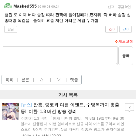
Masked555
26-06-03 00:24
신고
|
공감 확인
철권 도 이제 버파 솔칼 따라 관짝에 들어갈때가 됬지뭐. 딱 버파 솔칼 섭
종때랑 똑같음. 솔직히 요즘 저런 어려운 게임 누가함
답글
0
0
새로고침
등록
목록
|
본문
|
△
|
▽
|
댓글
기사 목록
[뉴스]
잔홍, 링코와 여름 이벤트, 수영복까지 총출
2
동! '이환' 1.3 버전 방송 정리
'이환'의 1.3 버전 「안개 너머의 별빛」이 8월 19일부터 9월 30
일까지 진행된다. 이번 업데이트로 신규 지역 어스름 구역과 메인
스토리 6장이 추가되며, S급 캐릭터 잔홍과 링코가 순차적으로
등장한다. 여름 시즌을 맞아 비치발리볼, 수상 오토바이 등 다채
게임뉴스 |
이성혁
|
23:22