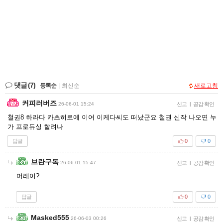
댓글
(7)
등록순
|
최신순
새로고침
커피러버즈
26-06-01 15:24
신고
|
공감 확인
철권8 하라다 카츠히로에 이어 이케다씨도 떠났군요 철권 신작 나오면 누
가 프로듀싱 할려나
답글
0
0
브란구독
26-06-01 15:47
신고
|
공감 확인
머레이?
답글
0
0
Masked555
26-06-03 00:26
신고
|
공감 확인