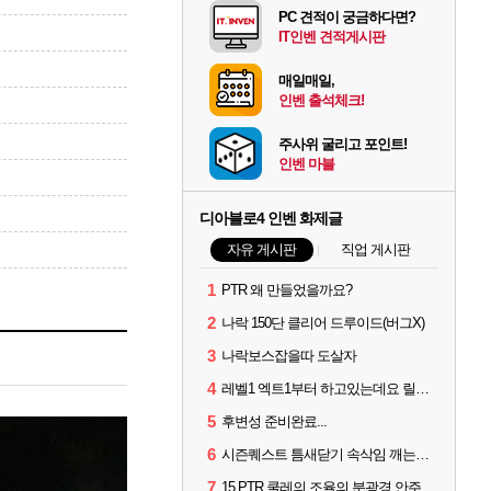
PC 견적이 궁금하다면?
IT인벤 견적게시판
매일매일,
인벤 출석체크!
주사위 굴리고 포인트!
인벤 마블
디아블로4 인벤 화제글
자유 게시판
직업 게시판
1
PTR 왜 만들었을까요?
2
나락 150단 클리어 드루이드(버그X)
3
나락보스잡을따 도살자
4
레벨1 엑트1부터 하고있는데요 릴머시기..
5
후변성 준비완료...
6
시즌퀘스트 틈새닫기 속삭임 깨는법이 뭐임? ㅡ.ㅡ
7
15 PTR 쿨레의 조율의 분광경 안주나요?