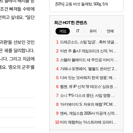
트 플레이 배지를 받
[53%] 교동 버섯 들깨탕, 500g, 5개
무조건 빠져들 수밖에
하고 싶네요. "일단
최근 HOT한 콘텐츠
게임
IT
유머
연예
 귀환'을 선보인 것인
1
드래곤소드, 스팀 '압긍'…축하 댓글 달고 게임 코드 받자!
은 궤를 달리합니다.
2
이번 주 출시! 게임프리크 신작, '비스트 오브 리인카네이션'
니다. 그리고 지금에
3
스텔라 블레이드 새 주인공 이비가 부릅니다, 'Wanna be in LOVE' 뮤비 공개
요. '증오의 군주'를
4
가레나·포켓페어, ‘팰월드 온라인’ 2026년 출시 예고
5
디바 잇는 '오버워치 한국 영웅', 메카 파일럿 디몬 나온다
6
웹젠, 뮤 IP 신작 '뮤 테오스' 상표권 출원
7
소니 “PS 디스크 중단, 사업 영향 없다”
8
‘아키에이지 S: 자유의 해협’ PC MMORPG로 개발한다
9
엔씨, 게임스컴 2026서 미공개 신작 최초 공개
10
미리 체험하는 '아스트라에 오라티오'...NC, 8/19부터 CBT 참가자 모집