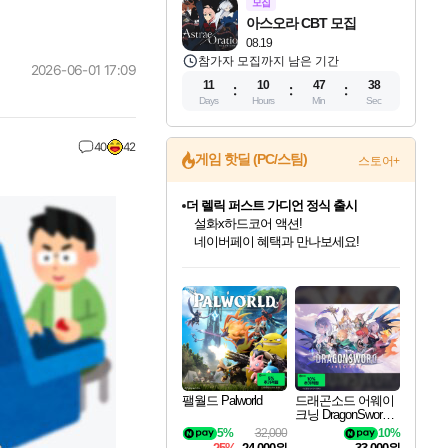
모집
아스오라 CBT 모집
08.19
참가자 모집까지 남은 기간
2026-06-01 17:09
11
10
47
36
Days
Hours
Min
Sec
40
42
게임 핫딜 (PC/스팀)
스토어+
더 렐릭 퍼스트 가디언 정식 출시
설화x하드코어 액션!
네이버페이 혜택과 만나보세요!
인벤게임즈 8월 특별 할인!
드래곤소드: 어웨이크닝 입점!
문명 7 특별 할인!
마블 투혼 파이팅 소울즈 정식출시!
귀무자: 검의 길 예약 판매 중!
비스트 오브 리인카네이션 정식 출시!
커세어 코브 출시 기념 할인!
베데스다 40주년 기념 할인 중!
캡콤 프렌차이즈 할인 진행 중!
캡콤 일부 상품 상시 할인
스타워즈 은하계 레이서
로블록스 기프트 카드 공식 입점
인기 퍼블리셔 모음!
스팀으로 만나는 드래곤소드!
조선&고려 DLC 출시 예정
마블 히어로 총 출동&화려한 격투!
10% 할인과
게임프릭 신작 IP
해적'섬'을 발전시키자!
베데스다의 명작들을
몬헌, 바하 등 인기 IP를
몬헌 와일즈 & 드래곤즈 도그마2
인벤게임즈에서 10% 추가 적립
Robux를 가장 안전하고
최대 90% 할인가를 만나보세요!
네이버혜택과 함께 만나보세요!
50%할인&추가 적립까지!
네이버 포인트 혜택까지!
이니&베니 혜택까지!
네이버 혜택가와 함께 예약하세요!
할인&네이버혜택으로 만나보세요!
40주년 프로모션으로 만나보세요!
할인가에 만나보세요!
일부 에디션 상시 할인!
혜택으로 예약 판매 중
편안하게 충전하세요
팰월드 Palworld
드래곤소드 어웨이
크닝 DragonSword A
wakening
5%
32,000
10%