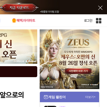
혜택.아이마트
로그인
인
벤
전
체
사
이
트
맵
, 앞으로의
게임 캘린더
더보기+