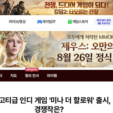
X
최대 90% 할인
라이브/영상
게이밍/IT
게임스토어
8월 프로모션
터
지도
힘의 전서
아이템
고티급 인디 게임 '미나 더 할로워' 출시
경쟁작은?