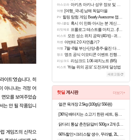
아키츠 아키나 성우 정보 및 주요 필모
아스오라
[여행_국내] 남해 독일마을
여행
힐링 탐험 게임 Bearly Awesome 챕터 1 트레일러
PV
혹시 이 만화 아시는 분 계신가요
애니클립
프롤로그 테스트를 마치고.. (feat. 리아)
리밋제로
모든 성소 위치 공략 (40개) - 귀환한 영혼 도전과제
비스트
아반테 2.0 자연흡기?
차벤
7월~8월 부산-단양-충주-울진 다녀왔어요~
여행
명조 공식 이모티콘 이벤트 진행해봤습니다! 참여부터 추첨까지????
명조
리싱크드 1.06 패치노트 (8/5)
리싱크드
'하늘 위의 공포' 도전과제 달성법
비스트
새로고침
 라이트'였습니다. 히
이 아니냐는 걱정 어
핫딜
게시판
더보기+
의 면모를 보여주었습
얼큰 육개장 2.5kg (100g당 556원)
서는 안 될 작품입니
[36%] 배터지는 소고기 한판 세트, 등심살 300g + 살치살 200g + 부채살 200g + 갈비살 200g + 우삼겹 300g, 1.2kg, 1세트
닭다리 통살 춘천닭갈비 500g x 2개 (1개당 6,950원)
 클럽 게임즈의 신작으
66%할인>크리스탈 생수, 무라벨, 2L, 12개