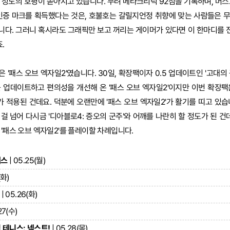
 정도의 호평이 쏟아지고 있습니다. 무려 메타크리틱 92점을 기록하며, 머스
 인증 마크를 획득했다는 것은, 호불호는 갈릴지언정 취향에 맞는 사람들은 
다. 그러니 혹시라도 그래픽만 보고 꺼리는 게이머가 있다면 이 한마디를 전
.
'패스 오브 엑자일2'였습니다. 30일, 확장팩이자 0.5 업데이트인 '고대의
 업데이트하고 편의성을 개선해 온 '패스 오브 엑자일2'이지만 이번 확장팩
적용된 건데요. 덕분에 오랜만에 '패스 오브 엑자일2'가 활기를 띠고 있습
 넘어 다시금 '디아블로4: 증오의 군주'와 어깨를 나란히 할 정도가 된 건데
 '패스 오브 엑자일2'를 플레이할 차례입니다.
세스
| 05.25(월)
(화)
| 05.26(화)
27(수)
테니스: 넥스트!
| 05.28(목)