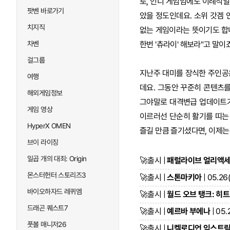
로, 인디 게임임에도 이례적일
팟벤 바로가기
았을 정도인데요. 소위 갓겜
치지직
없는 게임이라는 뜻이기도 합니
차벤
한번 '츄라이' 해보라"고 말이죠
걸그룹
지난주 대미를 장식한 주인공은 
여행
데요. 그동안 꾸준히 콘텐츠를
해외게임정보
그야말로 대격변급 업데이트가 
게임 영상
이르러선 단순히 활기를 띠는 걸
HyperX OMEN
즐길 만큼 즐기셨다면, 이제는
브이 라이징
일곱 개의 대죄: Origin
🚀
출시 |
패럴라이브 얼리액
몬스터헌터 스토리즈3
🚀
출시 |
스톤마키아
| 05.26
바이오하자드 레퀴엠
🚀
출시 |
월드 오브 탱크: 히트
드래곤 퀘스트7
🚀
출시 |
예르바 부에나
| 05.
풋볼 매니저26
🚀
출시 |
니켈로디언 익스트림 