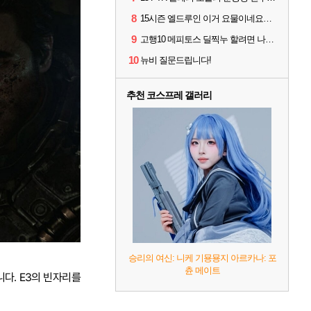
8
15시즌 엘드루인 이거 요물이네요ㅋㅋㅋㅋㅋㅋ
9
고행10 메피토스 딜찍누 할려면 나락 몇단계 까지 가야하나요?
10
뉴비 질문드립니다!
추천 코스프레 갤러리
승리의 여신: 니케 기묭묭지 아르카나: 포
츈 메이트
다. E3의 빈자리를