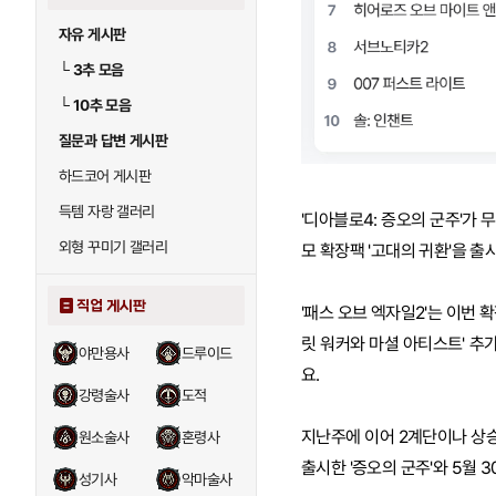
자유 게시판
└
3추 모음
└
10추 모음
질문과 답변 게시판
하드코어 게시판
득템 자랑 갤러리
'디아블로4: 증오의 군주'가 무
외형 꾸미기 갤러리
모 확장팩 '고대의 귀환'을 
직업 게시판
'패스 오브 엑자일2'는 이번 
릿 워커와 마셜 아티스트' 추
야만용사
드루이드
요.
강령술사
도적
지난주에 이어 2계단이나 상승하
원소술사
혼령사
출시한 '증오의 군주'와 5월 
성기사
악마술사