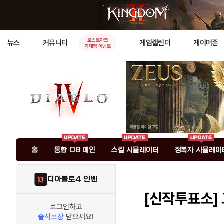
로스트아크
뉴스
커뮤니티
게임캘린더
게이머존
기대평 이벤트
홈
통합 DB 메인
스킬 시뮬레이터
정복자 시뮬레이
디아블로4 인벤
[신작투표소]
로그인하고
출석보상
받으세요!