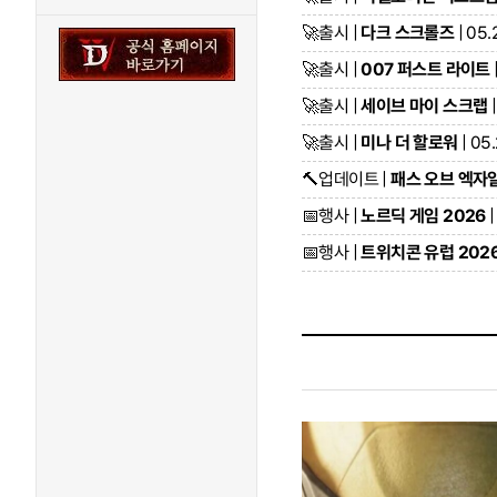
🚀
출시 |
다크 스크롤즈
| 05.
🚀
출시 |
007 퍼스트 라이트
🚀
출시 |
세이브 마이 스크랩
|
🚀
출시 |
미나 더 할로워
| 05
🔨
업데이트 |
패스 오브 엑자일2
📅
행사 |
노르딕 게임 2026
|
📅
행사 |
트위치콘 유럽 202