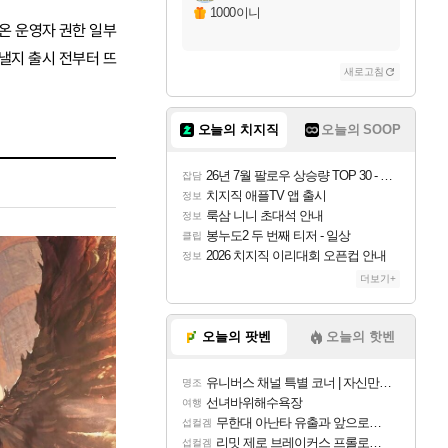
1000이니
 온 운영자 권한 일부
낼지 출시 전부터 뜨
새로고침
오늘의 치지직
오늘의 SOOP
26년 7월 팔로우 상승량 TOP 30 - 월간 치지직
잡담
치지직 애플TV 앱 출시
정보
룩삼 니니 초대석 안내
정보
봉누도2 두 번째 티저 - 일상
클립
2026 치지직 이리대회 오픈컵 안내
정보
더보기+
오늘의 팟벤
오늘의 핫벤
유니버스 채널 특별 코너 | 자신만의 스타일
명조
선녀바위해수욕장
여행
무한대 아난타 유출과 앞으로의 예상 (루머)
섭컬겜
리밋 제로 브레이커스 프롤로그 테스트 후기 영상 업로드
섭컬겜