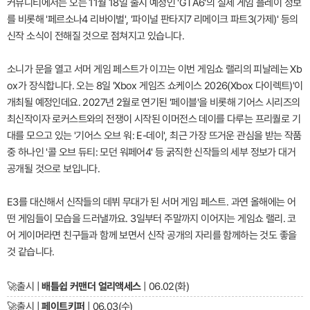
커뮤니티에서는 오는 11월 18일 출시 예정인 'GTA6'의 실제 게임 플레이 정보
를 비롯해 '페르소나4 리바이벌', '파이널 판타지7 리메이크 파트3(가제)' 등의
신작 소식이 전해질 것으로 점쳐지고 있습니다.
소니가 문을 열고 서머 게임 페스트가 이끄는 이번 게임쇼 랠리의 피날레는 Xb
ox가 장식합니다. 오는 8일 'Xbox 게임즈 쇼케이스 2026(Xbox 다이렉트)'이
개최될 예정인데요. 2027년 2월로 연기된 '페이블'을 비롯해 기어스 시리즈의
최신작이자 로커스트와의 전쟁이 시작된 이머전스 데이를 다루는 프리퀄로 기
대를 모으고 있는 '기어스 오브 워: E-데이', 최근 가장 뜨거운 관심을 받는 작품
중 하나인 '콜 오브 듀티: 모던 워페어4' 등 굵직한 신작들의 세부 정보가 대거
공개될 것으로 보입니다.
E3를 대신해서 신작들의 데뷔 무대가 된 서머 게임 페스트. 과연 올해에는 어
떤 게임들이 모습을 드러낼까요. 3일부터 주말까지 이어지는 게임쇼 랠리. 코
어 게이머라면 친구들과 함께 보면서 신작 공개의 자리를 함께하는 것도 좋을
것 같습니다.
🚀
출시 |
배틀쉽 커맨더 얼리액세스
| 06.02(화)
🚀
출시 |
페이트키퍼
| 06.03(수)