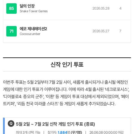
달의 인장
85
2026.05.28
4
Snake Tower Games
에코 제네레이션2
71
2026.05.27
7
Cococucumber
신작 인기 투표
이번주 투표는 5월 2일부터 7월 2일 사이, 새롭게 출시되거나 출시될 예정인
게임에 대한 인기 투표가 이루어집니다. 이에 따라 4월 출시된 '네크로포시스',
'디아블로4: 증오의 군주', '이환' 등 게임이 투표 대상에서 제외되었으며, '페이
트키퍼', '리듬 천국 미라클 스타즈' 등 게임이 새롭게 추가되었습니다.
Q
제
5월 2일 ~ 7월 2일 신작 게임 인기 투표
(종료)
목
최대
3
개 선택 가능
참가자:
1,884
명
(무기명)
26.06.08 00:00:00
마감