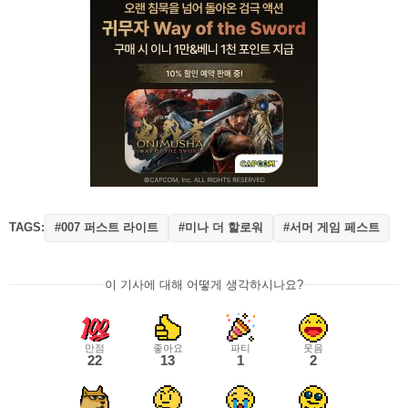
TAGS:
#007 퍼스트 라이트
#미나 더 할로워
#서머 게임 페스트
이 기사에 대해 어떻게 생각하시나요?
만점
좋아요
파티
웃음
22
13
1
2