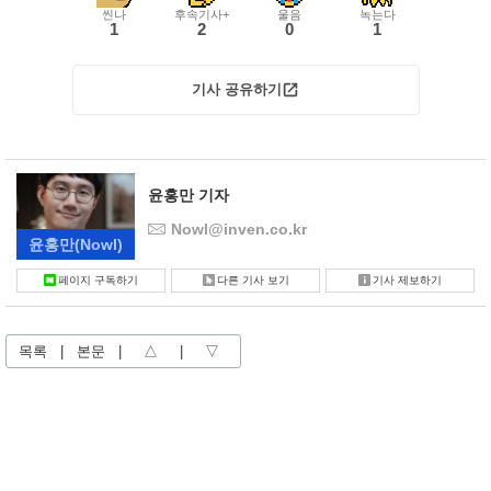
씬나
후속기사+
울음
녹는다
1
2
0
1
기사 공유하기
윤홍만 기자
Nowl@inven.co.kr
윤홍만
(Nowl)
페이지 구독하기
다른 기사 보기
기사 제보하기
목록
|
본문
|
△
|
▽