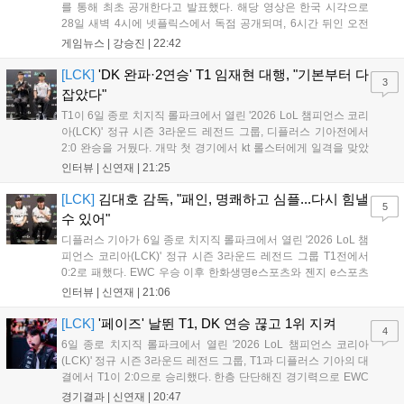
를 통해 최초 공개한다고 발표했다. 해당 영상은 한국 시각으로
28일 새벽 4시에 넷플릭스에서 독점 공개되며, 6시간 뒤인 오전
10시부터 공식 유튜브와 홈페이지에서도 확인할 수 있다. 기존보
게임뉴스 |
강승진
|
22:42
다 게임플레이 비중이 클 것으로 기대되는 가운데, 넷플릭스와의
이례적인 협업이 향후 게임 마케팅 방식에 어떤 변화를 가져올지
[LCK]
'DK 완파·2연승' T1 임재현 대행, "기본부터 다
3
전 세계 팬들의 이목이 쏠리고 있다....
잡았다"
T1이 6일 종로 치지직 롤파크에서 열린 '2026 LoL 챔피언스 코리
아(LCK)' 정규 시즌 3라운드 레전드 그룹, 디플러스 기아전에서
2:0 완승을 거뒀다. 개막 첫 경기에서 kt 롤스터에게 일격을 맞았
지만, 젠지 e스포츠의 홈 경기에서 원정 승리를 챙기며 분위기를
인터뷰 |
신연재
|
21:25
다잡은 T1은 이날 게임에서는 경기력이 완전히 제 궤도에 오른 듯
한 모습이었다. 다음은...
[LCK]
김대호 감독, "패인, 명쾌하고 심플...다시 힘낼
5
수 있어"
디플러스 기아가 6일 종로 치지직 롤파크에서 열린 '2026 LoL 챔
피언스 코리아(LCK)' 정규 시즌 3라운드 레전드 그룹 T1전에서
0:2로 패했다. EWC 우승 이후 한화생명e스포츠와 젠지 e스포츠
를 잡아내며 기세를 끌어올렸지만, 경기력이 제 궤도에 오른 T1은
인터뷰 |
신연재
|
21:06
확실히 강했다. 경기 종료 후 기자회견에 참석한 김대호 감독은
"오늘 져서 너무 아쉽다"...
[LCK]
'페이즈' 날뛴 T1, DK 연승 끊고 1위 지켜
4
6일 종로 치지직 롤파크에서 열린 '2026 LoL 챔피언스 코리아
(LCK)' 정규 시즌 3라운드 레전드 그룹, T1과 디플러스 기아의 대
결에서 T1이 2:0으로 승리했다. 한층 단단해진 경기력으로 EWC
우승을 기점으로 파죽지세의 연승을 이어가던 디플러스 기아를
경기결과 |
신연재
|
20:47