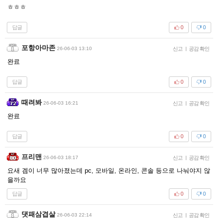
ㅎㅎㅎ
답글
0
0
포항아마존
26-06-03 13:10
신고
|
공감 확인
완료
답글
0
0
때려봐
26-06-03 16:21
신고
|
공감 확인
완료
답글
0
0
프리맨
26-06-03 18:17
신고
|
공감 확인
요새 겜이 너무 많아졌는데 pc, 모바일, 온라인, 콘솔 등으로 나눠야지 않
을까요
답글
0
0
댓패삼겹살
26-06-03 22:14
신고
|
공감 확인