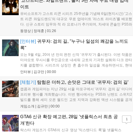
'고스트리콘: 와일드랜드', 출시 9년 차에 무료 대형 업데
이트
유비소프트가 고스트 리콘 시리즈 25주년을 기념해 6일(현지시간) '고스
트 리콘 와일드랜드'의 대규모 무료 업데이트 '라스트 라이츠'를 배포했
다. 신규 스토리 임무와 적 라 요로나가 추가되며, 차세대 콘솔인 PS5와
Xbox Series X|S에서 4K 60FPS를 지원한다. 또한 편의성 개선과 함께
동영상 |
정재훈
|
01:26
과거 콘텐츠가 복원되어 기존 및 신규 이용자 모두에게 새로운 즐길 거
리를 제공한다....
[인터뷰]
귀무자: 검의 길, "누구나 일섬의 쾌감을 느끼도
록"
오는 9월 4일, 20여 년 만의 완전 신작 ‘귀무자’가 출시된다. 이번 작품은
미야모토 무사시를 주인공으로 내세워 교토의 기괴한 설화와 다크 판타
지를 결합했다. 시리즈의 상징인 혼 흡수와 일섬을 계승하면서도, 현대
적인 검극 액션과 '무너뜨리기 일섬'을 더해 전투의 깊이를 더했다. 개발
인터뷰 |
김규만
|
00:00
진은 정해진 공략법 대신 플레이어의 선택에 따른 사무라이 액션을 구현
하고자 했으며, 실제 검술 전문가의 모션 캡처를 통해 리얼리티를 극대
[체험기]
탐험은 더하고, 손맛은 그대로 '귀무자: 검의 길'
화했다. 세계관을 새롭게 재구성한 이번 신작은 기존 시리즈와 설정은
캡콤과 게임피아는 지난 29일 서울 마포구에서 '귀무자: 검의 길' 미디어
다르지만, 특유의 통쾌한 손맛과 다크 판타지 분위기를 충실히 담아내어
프리뷰 행사를 개최했습니다. 이번 행사에서는 PS5와 닌텐도 스위치2
시리즈 팬과 신규 이용자 모두에게 새로운 재미를 선사할 예정이다....
빌드를 통해 세미 오픈 월드인 교토 지역과 강화된 액션 시스템을 공개
했습니다. 주인공 미야모토 무사시가 오니를 정화하는 과정을 담았으며,
게임소개 |
김규만
|
00:00
패링과 혼 흡수 등 전략적 전투 요소가 특징입니다. 정식 출시를 앞두고
탄탄한 게임성을 선보여 기대감을 높였습니다....
GTA6 신규 확장 예고편, 28일 '넷플릭스서 최초 공
1
개'한다
락스타 게임즈가 GTA6의 신규 영상 '익스텐디드 룩'을 넷플릭스