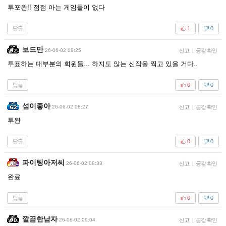
투포완!! 점점 아는 게임들이 없다
답글
1
0
보드만
26-06-02 08:25
신고
|
공감 확인
투표하는 대부분의 회원들... 하지도 않는 신작을 찍고 있을 거다..
답글
0
0
섬이좋아
26-06-02 08:27
신고
|
공감 확인
투완
답글
0
0
파이팅아저씨
26-06-02 08:33
신고
|
공감 확인
완료
답글
0
0
깔끔한남자
26-06-02 09:04
신고
|
공감 확인