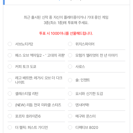
:
최근 출시된 신작 중 자신이 플레이중이거나 기대 중인 게임 

3종(최소 1종)에 투표해 주세요.
투표 시 1000이니를 선물해드립니다. 
서브노티카2
위치스파이어
패스 오브 엑자일2 - ' 고대의 귀환'
모험가 엘리엇의 천 년 이야기
커피 토크 도쿄
사로스
레고 배트맨: 레거시 오브 더 다크
솔: 인챈트
나이트
셀레스티얼 리턴
요시와 신기한 도감
(NEW) 리듬 천국 미라클 스타즈
덴샤어택!
포르자 호라이즌6
메구와 몬스터
더 렐릭: 퍼스트 가디언
디렉티브 8020