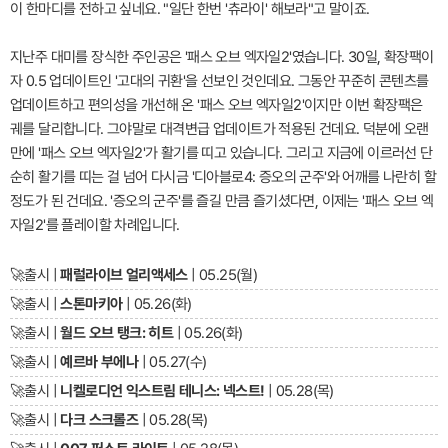
이 한마디를 전하고 싶네요. "일단 한번 '츄라이' 해보라"고 말이죠.
지난주 대미를 장식한 주인공은 '패스 오브 엑자일2'였습니다. 30일, 확장팩이
자 0.5 업데이트인 '고대의 귀환'을 선보인 것인데요. 그동안 꾸준히 콘텐츠를
업데이트하고 편의성을 개선해 온 '패스 오브 엑자일2'이지만 이번 확장팩은
궤를 달리합니다. 그야말로 대격변급 업데이트가 적용된 건데요. 덕분에 오랜
만에 '패스 오브 엑자일2'가 활기를 띠고 있습니다. 그리고 지금에 이르러선 단
순히 활기를 띠는 걸 넘어 다시금 '디아블로4: 증오의 군주'와 어깨를 나란히 할
정도가 된 건데요. '증오의 군주'를 즐길 만큼 즐기셨다면, 이제는 '패스 오브 엑
자일2'를 플레이할 차례입니다.
🚀
출시 |
패럴라이브 얼리액세스
| 05.25(월)
🚀
출시 |
스톤마키아
| 05.26(화)
🚀
출시 |
월드 오브 탱크: 히트
| 05.26(화)
🚀
출시 |
예르바 부에나
| 05.27(수)
🚀
출시 |
니켈로디언 익스트림 테니스: 넥스트!
| 05.28(목)
🚀
출시 |
다크 스크롤즈
| 05.28(목)