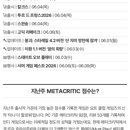
🚀
출시 |
칼크스
| 06.04(목)
🚀
출시 |
투르 드 프랑스2026
| 06.04(목)
🚀
출시 |
스완송
| 06.04(목)
🚀
출시 |
고딕 리메이크
| 06.06(토)
🔨
업데이트 |
붕괴: 스타레일 4.2 버전 '산 자의 망천에 잠겨'
| 06.01(월)
🔨
업데이트 |
이환 1.1 버전 '꿈의 회랑'
| 06.03(수)
📅
행사 |
스테이트 오브 플레이
| 06.03(수)
📅
행사 |
서머 게임 페스트 2026
| 06.06(토)~06.09(화)
지난주 METACRITIC 점수는?
지난주 출시작 가운데 가장 높은 점수를 기록한 게임은 요트 클럽 게임즈의 신
작 '미나 더 할로워'입니다. PC 기준 메타크리틱 92점, 리뷰 53개를 기록하며
인디 게임으로서는 이례적일 정도의 성적을 거뒀는데요. 현재 메타크리틱에서
'포르자 호라이즌6'와 더불어 단 2개뿐인 '머스트 플레이(Must Play)' 배지를