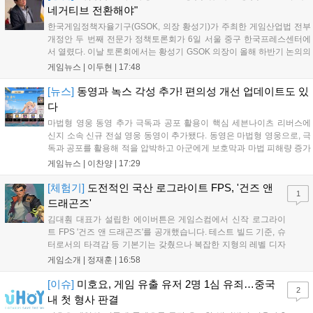
네거티브 전환해야"
한국게임정책자율기구(GSOK, 의장 황성기)가 주최한 게임산업법 전부
개정안 두 번째 전문가 정책토론회가 6일 서울 중구 한국프레스센터에
서 열렸다. 이날 토론회에서는 황성기 GSOK 의장이 올해 하반기 논의의
주요 쟁점과 성과를 짚은 데 이어, 박종현 한양대 법학전문대학원 교수
게임뉴스 |
이두현
|
17:48
가 게임진흥원 등 게임 관련 거버넌스를, 이병찬 법무법인 온새미로 변
호사가 게임 등...
[뉴스]
동영과 녹스 각성 추가! 편의성 개선 업데이트도 있
다
마법형 영웅 동영 추가 극독과 공포 활용이 핵심 세븐나이츠 리버스에
신지 소속 신규 전설 영웅 동영이 추가됐다. 동영은 마법형 영웅으로, 극
독과 공포를 활용해 적을 압박하고 아군에게 보호막과 마법 피해량 증가
를 제공하는 것이 특징이다. 패시브 황천의 동행자는 동영의 핵심이다.
게임뉴스 |
이찬양
|
17:29
자신은 공격력에 비례해 효과 적중이 증가하고, 사망 시 불굴 상태로 부
활한다. 모...
[체험기]
도전적인 국산 로그라이트 FPS, '건즈 앤
1
드래곤즈'
김대훤 대표가 설립한 에이버튼은 게임스컴에서 신작 로그라이
트 FPS '건즈 앤 드래곤즈'를 공개했습니다. 테스트 빌드 기준, 슈
터로서의 타격감 등 기본기는 갖췄으나 복잡한 지형의 레벨 디자
인은 개선이 필요해 보입니다. 또한, 성장 트랙의 과도한 분절과
게임소개 |
정재훈
|
16:58
무기 다양성 부족 등 로그라이트 장르적 재미 측면에서도 보완이
요구됩니다. 개발사는 향후 캐릭터 추가 등을 통해 게임성을 다듬
[이슈]
미호요, 게임 유출 유저 2명 1심 유죄…중국
2
어 경쟁력을 확보할 계획입니다....
내 첫 형사 판결