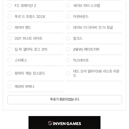
FZ: 포메이션 Z
세이브 마이 스크랩
투르 드 프랑스 2026
아웃바운드
레이어 랜드
데이브 더 다이버: 인 더 정글
007: 퍼스트 라이트
칼크스
딥 락 갤러틱: 로그 코어
(NEW) 페이트키퍼
스타폭스
믹스테이프
데드 오어 얼라이브6 라스트 라운
왕좌의 게임: 킹스로드
드
예르바 부에나
투표가 종료되었습니다.