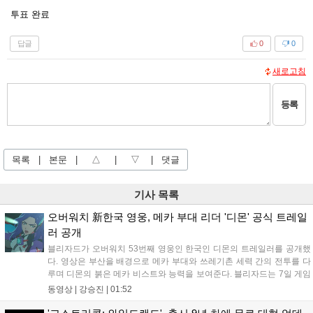
투표 완료
답글
0
0
새로고침
등록
목록
|
본문
|
△
|
▽
|
댓글
기사 목록
오버워치 新한국 영웅, 메카 부대 리더 '디몬' 공식 트레일
러 공개
블리자드가 오버워치 53번째 영웅인 한국인 디몬의 트레일러를 공개했
다. 영상은 부산을 배경으로 메카 부대와 쓰레기촌 세력 간의 전투를 다
루며 디몬의 붉은 메카 비스트와 능력을 보여준다. 블리자드는 7일 게임
플레이 영상 공개를 시작으로 10일 시즌4 트레일러를 선보이며, 11일 시
동영상 |
강승진
|
01:52
작되는 시즌4를 통해 디몬을 정식 출시할 예정이다. 향후 메카 부대와 탈
론의 대립이 본격화될 전망이다....