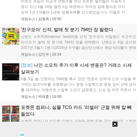
미호요 게임의 미공개 콘텐츠를 무단 유포한 빌리빌리 이용자 2
명이 지난 4월 24일 열린 1심 재판에서 저작권 침해 혐의로 각각
징역 1년 2개월과 1년에 집행유예를 선고받았습니다. 이들은 지
난해 7월부터 원신 등 주요 게임의 영상을 유포해 60만 회 이상의
게임뉴스 |
김동휘
|
16:50
조회수를 기록했습니다. 미호요는 이번 판결이 새 사법해석 시행
이후 중국 내 첫 형사사건임을 강조하며 향후 무단 유출에 강경
'친구모아' 신작, 발매 첫 분기 794만 장 팔렸다
대응할 방침입니다....
닌텐도 스위치(Nintendo Switch)용 신작 '친구모아 아일랜드 두근두근
라이프'가 발매 첫 분기에 794만 장을 판매했다. 닌텐도는 6일 공시한
2027년 3월기 1분기(2026년 4~6월) 결산단신에서 해당 타이틀이 판매
를 크게 늘렸다고 밝혔다. 4월 16일 발매된 이 작품은 약 2개월 반 만에
게임뉴스 |
강민우
|
16:34
794만 장을 기록하며, 같은 기간 닌텐도 스위치...
[정보]
나인 소모처 추가 이후 시세 변동은? 거래소 시세
살펴보기
8월 5일 솔: 인챈트는 50레벨 특수 던전 '천궁의 성역'과 신규 수집을 추
가하는 업데이트를 진행했습니다. 영웅 스킬북으로 영웅 장비 선택 상자
를 제작하는 이벤트로 스킬북 소모가 급증했고, 신성 및 저주 주문서 가
격은 소폭 상승했습니다. 나인 코어 시세는 보합세를 유지 중이며, 신의
게임뉴스 |
박재훈
|
16:08
탑 관련 아이템은 사냥터 발견으로 가격이 안정화되었습니다. 상급 재료
수요는 늘었으나 일반 재료는 현상을 유지하고 있으며, 영웅 등급 장비
포켓몬 컴퍼니, 실물 TCG 카드 '리셀러' 근절 위해 칼 빼
와 무기는 서버별로 등락을 보이고 있습니다....
들었다
포켓몬 컴퍼니가 카드팩 리셀러 근절을 위해 일본 공식 온라인 스토어
내 구매 인증 절차를 강화했다. 앞으로 30주년 기념팩 등 특정 상품을 구
매하려면 일본 거주자임을 증명하는 마이넘버카드 기반 디지털 신분증
AD