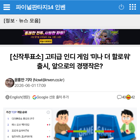
파이널판타지14
인벤
[정보 · 뉴스 모음]
[신작투표소]
고티급 인디 게임 '미나 더 할로워'
출시, 앞으로의 경쟁작은?
윤홍만 기자
(
Nowl@inven.co.kr
)
2026-06-01 17:09
English(영문)
Google 선호 출처 추가
40
42