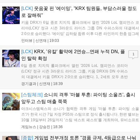
잠재웠다. 1세트, T1이 앞서갔다. 바텀 듀오 킬로 주도권을 잡은
T1은 첫 드래곤을 두드렸...
[LCK]
웃음꽃 핀 '에이밍', "KRX 팀원들, 부담스러울 정도
로 잘해줘"
키움 DRX가 6일 종로 치지직 롤파크에서 열린 '2026 LoL 챔피언스 코
리아(LCK)' 정규 시즌 3라운드 라이즈 그룹 DN 수퍼스와의 대결에서
2:0으로 승리했다. '에이밍' 김하람 합류 이후 다른 라인까지 한층 업그레
이드 된 경기력을 보여주며 기분 좋은 2연승을 달렸다. 경기 종료 후 기
인터뷰 |
신연재
|
19:03
자실을 찾은 '에이밍'은 한층 밝아진 모습이었다. "합류한 지...
[LCK]
KRX, '유칼' 활약에 2연승...연패 누적 DN, 플
1
인 탈락 확정
6일 종로 치지직 롤파크에서 열린 '2026 LoL 챔피언스 코리아
(LCK)' 정규 시즌 3라운드 라이즈 그룹, 키움 DRX와 DN 수퍼스
의 대결에서 키움 DRX가 2:0으로 승리했다. 1, 2세트 모두 초반
부터 앞서나갔고, 별다른 위기 없이 승리를 꿰찼다. DN 수퍼스는
경기결과 |
신연재
|
18:39
이번 패배로 플레이-인 진출 실패를 확정했다. 1세트, 키움 DRX
의 출발이 매우 좋...
[스팀체크]
소니의 격투 '마블 투혼: 파이팅 소울즈', 출시
앞두고 스팀 매출 쭉쭉
아크시스템웍스와 소니가 협력한 격투 게임 '마블 투혼: 파이팅 소울
즈'가 한국 시간 7일 자정 PS5와 스팀으로 정식 출시됩니다. 한편 밸브는
10월 19일부터 26일까지 '스팀 넥스트 페스트'를 개최하며, 유비소프트
의 '더 디비전 리서전스'가 스팀에 출시되었고, 농장 시뮬레이션 '돌록 타
게임뉴스 |
강승진
|
18:36
운'은 얼리액세스를 마치고 정식 서비스를 시작했습니다. 이번 신작들은
각기 다른 장르에서 이용자들의 기대를 모으고 있습니다....
[종합]
게임법 전부개정 토론 "경품 규제, 4등급으로 나눠