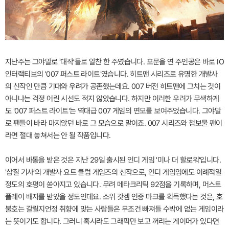
지난주는 그야말로 '대작'들로 알찬 한 주였습니다. 포문을 연 주인공은 바로 IO
인터랙티브의 '007 퍼스트 라이트'였습니다. 히트맨 시리즈로 유명한 개발사
의 신작인 만큼 기대와 우려가 공존했는데요. 007 버전 히트맨에 그치는 것이
아니냐는 걱정 어린 시선도 적지 않았습니다. 하지만 이러한 우려가 무색하게
도 '007 퍼스트 라이트'는 역대급 007 게임의 면모를 보여주었습니다. 그야말
로 팬들이 바라 마지않던 바로 그 모습으로 말이죠. 007 시리즈와 첩보물 팬이
라면 절대 놓쳐서는 안 될 작품입니다.
이어서 바통을 받은 것은 지난 29일 출시된 인디 게임 '미나 더 할로워'입니다.
'삽질 기사'의 개발사 요트 클럽 게임즈의 신작으로, 인디 게임임에도 이례적일
정도의 호평이 쏟아지고 있습니다. 무려 메타크리틱 92점을 기록하며, 머스트
플레이 배지를 받았을 정도인데요. 소위 갓겜 인증 마크를 획득했다는 것은, 호
불호는 갈릴지언정 취향에 맞는 사람들은 무조건 빠져들 수밖에 없는 게임이라
는 뜻이기도 합니다. 그러니 혹시라도 그래픽만 보고 꺼리는 게이머가 있다면