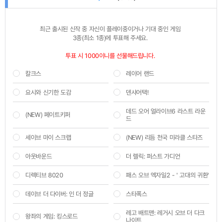
:
최근 출시된 신작 중 자신이 플레이중이거나 기대 중인 게임 

3종(최소 1종)에 투표해 주세요.
투표 시 1000이니를 선물해드립니다. 
칼크스
레이어 랜드
요시와 신기한 도감
덴샤어택!
데드 오어 얼라이브6 라스트 라운
(NEW) 페이트키퍼
드
세이브 마이 스크랩
(NEW) 리듬 천국 미라클 스타즈
아웃바운드
더 렐릭: 퍼스트 가디언
디렉티브 8020
패스 오브 엑자일2 - ' 고대의 귀환'
데이브 더 다이버: 인 더 정글
스타폭스
레고 배트맨: 레거시 오브 더 다크
왕좌의 게임: 킹스로드
나이트