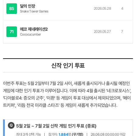
달의 인장
85
2026.05.28
4
Snake Tower Games
에코 제네레이션2
71
2026.05.27
7
Cococucumber
신작 인기 투표
이번주 투표는 5월 2일부터 7월 2일 사이, 새롭게 출시되거나 출시될 예정인
게임에 대한 인기 투표가 이루어집니다. 이에 따라 4월 출시된 '네크로포시스',
'디아블로4: 증오의 군주', '이환' 등 게임이 투표 대상에서 제외되었으며, '페이
트키퍼', '리듬 천국 미라클 스타즈' 등 게임이 새롭게 추가되었습니다.
Q
제
5월 2일 ~ 7월 2일 신작 게임 인기 투표
(종료)
목
최대
3
개 선택 가능
참가자:
1,884
명
(무기명)
26.06.08 00:00:00
마감