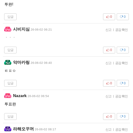
투완!
답글
0
0
시비지심
26-06-02 06:21
신고
|
공감 확인
ㆍㆍㆍ
답글
0
0
악마카링
26-06-02 06:40
신고
|
공감 확인
ㅌㅍㅇ
답글
0
0
Nazark
26-06-02 06:54
신고
|
공감 확인
투표완
답글
0
0
라해오꾸꺼
26-06-02 08:17
신고
|
공감 확인