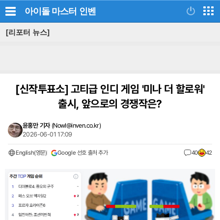
아이돌 마스터
인벤
[리포터 뉴스]
[신작투표소]
고티급 인디 게임 '미나 더 할로워'
출시, 앞으로의 경쟁작은?
윤홍만 기자
(
Nowl@inven.co.kr
)
2026-06-01 17:09
English(영문)
Google 선호 출처 추가
40
42