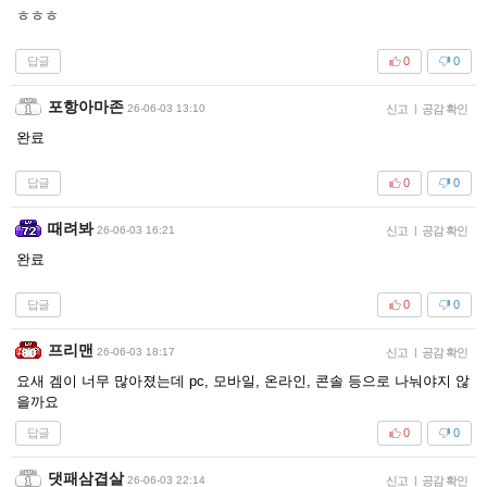
ㅎㅎㅎ
답글
0
0
포항아마존
26-06-03 13:10
신고
|
공감 확인
완료
답글
0
0
때려봐
26-06-03 16:21
신고
|
공감 확인
완료
답글
0
0
프리맨
26-06-03 18:17
신고
|
공감 확인
요새 겜이 너무 많아졌는데 pc, 모바일, 온라인, 콘솔 등으로 나눠야지 않
을까요
답글
0
0
댓패삼겹살
26-06-03 22:14
신고
|
공감 확인