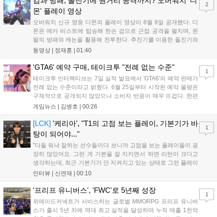
검과 방패, 돌진기에 원거리 공격까지? 오버워치 '디
2
새로운 가능성을 제시했다....
몬' 플레이 영상
오버워치 신규 영웅 디몬의 플레이 영상이 8월 8일 공개됐다. 디
몬은 메카 비스트에 탑승해 한손 검으로 근접 공격을 펼치며, 왼
팔의 방패와 캐논을 활용해 전투한다. 추진기를 이용한 돌진기와
참격 형태의 궁극기를 보유했고, 메카 파괴 시 맨몸으로 기관총을
동영상 |
정재훈
|
01:40
사용하는 특징이 있다. 디몬은 오는 8월 12일 시작되는 시즌4 부
산의 영웅들 업데이트를 통해 정식 출시될 예정이다....
'GTA6' 예약 구매, 테이크투 "전례 없는 수준"
1
테이크투 인터랙티브는 7일 실적 발표에서 'GTA6'의 예약 판매가
전례 없는 수준이라고 밝혔다. 6월 25일부터 시작된 예약 물량은
구체적으로 공개되지 않았으나 소비자 반응이 매우 뜨겁다. 한편
11월 19일 PS5와 Xbox 시리즈 X|S로 정식 출시될 예정이며, 록
게임뉴스 |
김병호
|
00:26
스타 게임즈는 한국 시각 28일 오전 4시 넷플릭스를 통해 장편 영
상 'Grand Theft Auto VI: An Extended Look'을 최초 공개할 계획
[LCK]
'케리아', "T1의 고점 보는 플레이, 기본기가 바
1
이다....
탕이 되어야..."
"다들 워낙 잘하는 선수들이다 보니까 고점을 보는 플레이들이 굉
장히 많았어요. 그런 게 기본을 잘 지키면서 하면 리턴이 크다고
생각하는데, 최근 기본기가 안 지켜지고 있는 상태로 그런 플레이
를 추구하다 보니까 팀적으로 안 좋은 사고가 계속 많이 났던 것
인터뷰 |
신연재
|
00:10
같습니다." T1은 6일 서울 종로구 치지직 롤파크에서 열린 '2026
LoL 챔피언스 코리아(LCK)'...
'프리프 유니버스', 'FWC'로 5년째 성장
1
위메이드커넥트가 서비스하는 글로벌 MMORPG 프리프 유니버
스가 출시 5년 차에 역대 최고 실적을 달성하며 누적 매출 1천억