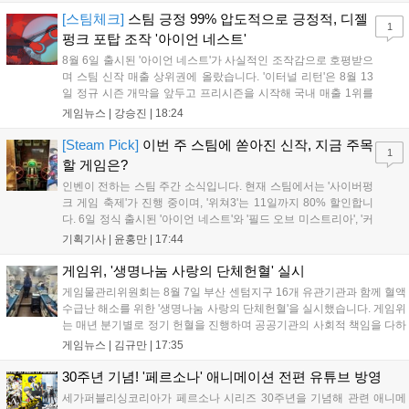
기억을 되찾기라도 한 듯 1,...
[스팀체크]
스팀 긍정 99% 압도적으로 긍정적, 디젤
1
펑크 포탑 조작 '아이언 네스트'
8월 6일 출시된 '아이언 네스트'가 사실적인 조작감으로 호평받으
며 스팀 신작 매출 상위권에 올랐습니다. '이터널 리턴'은 8월 13
일 정규 시즌 개막을 앞두고 프리시즌을 시작해 국내 매출 1위를
기록했습니다. 25주년을 맞은 '고스트 리콘' 시리즈는 8월 6일 쇼
게임뉴스 |
강승진
|
18:24
케이스와 함께 대규모 할인을 진행하며 순위가 급상승했고, 신작
'마블 투혼: 파이팅 소울즈'와 레트로 수리 시뮬레이션 '리스토
[Steam Pick]
이번 주 스팀에 쏟아진 신작, 지금 주목
1
리'도 스팀에 정식 출시되었습니다....
할 게임은?
인벤이 전하는 스팀 주간 소식입니다. 현재 스팀에서는 '사이버펑
크 게임 축제'가 진행 중이며, '위쳐3'는 11일까지 80% 할인합니
다. 6일 정식 출시된 '아이언 네스트'와 '필드 오브 미스트리아', '커
세어 코브'가 호평받고 있습니다. 한편, 7일 출시된 '마블 투혼'은
기획기사 |
윤홍만
|
17:44
태그 시스템에 대한 호불호가 갈리며 복합적 평가를 기록 중입니
다. 유비소프트의 '고스트리콘: 와일드랜드'는 7년 만의 대규모 업
게임위, '생명나눔 사랑의 단체헌혈' 실시
데이트 '라스트 라이츠'와 함께 95% 할인 중입니다....
게임물관리위원회는 8월 7일 부산 센텀지구 16개 유관기관과 함께 혈액
수급난 해소를 위한 '생명나눔 사랑의 단체헌혈'을 실시했습니다. 게임위
는 매년 분기별로 정기 헌혈을 진행하며 공공기관의 사회적 책임을 다하
고 있으며, 이번 행사에는 영화진흥위원회 등 14개 기관 임직원이 동참
게임뉴스 |
김규만
|
17:35
해 생명 나눔을 실천했습니다. 서태건 위원장은 이웃의 생명을 지키는
따뜻한 실천에 참여한 모든 임직원에게 감사의 뜻을 전하며 헌혈 문화
30주년 기념! '페르소나' 애니메이션 전편 유튜브 방영
확산에 앞장섰습니다....
세가퍼블리싱코리아가 페르소나 시리즈 30주년을 기념해 관련 애니메