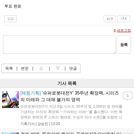
투표 완료
답글
0
0
새로고침
등록
목록
|
본문
|
△
|
▽
|
댓글
기사 목록
[체험기획]
'슈퍼로봇대전Y' 35주년 확장팩, 시리즈
1
의 미래와 그 대체 불가의 영역
슈퍼로봇대전Y가 지난 5일 시리즈 35주년 및 2,000만 장 판매를
기념하는 마지막 확장팩 ‘~가속하는 미래~’를 출시했다. 이번 확
장팩은 본편의 IF 스토리 형태로, 수성의 마녀 시즌2를 포함한 신
규 참전작과 크로스오버 합체기를 선보이며 작품을 완결 짓는다.
기획기사 |
강승진
|
13:20
기존 연출의 한계와 로봇 게임 시장의 어려움 속에서도 팬들이 원
하는 몰입감 있는 서사와 조합을 구현하며 시리즈의 미래를 향한