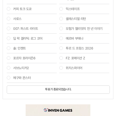
커피 토크 도쿄
믹스테이프
사로스
셀레스티얼 리턴
007: 퍼스트 라이트
모험가 엘리엇의 천 년 이야기
딥 락 갤러틱: 로그 코어
예르바 부에나
솔: 인챈트
투르 드 프랑스 2026
포르자 호라이즌6
FZ: 포메이션 Z
서브노티카2
위치스파이어
메구와 몬스터
투표가 종료되었습니다.