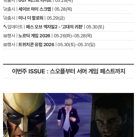
🚀
출시 |
007 퍼스트 라이트
| 05.28(목)
🚀
출시 |
세이브 마이 스크랩
| 05.28(목)
🚀
출시 |
미나 더 할로워
| 05.29(금)
🔨
업데이트 |
패스 오브 엑자일2 - '고대의 귀환'
| 05.30(토)
📅
행사 |
노르딕 게임 2026
| 05.26(화)~05.28(목)
📅
행사 |
트위치콘 유럽 2026
| 05.30(토)~05.31(일)
이번주 ISSUE : 스오플부터 서머 게임 페스트까지