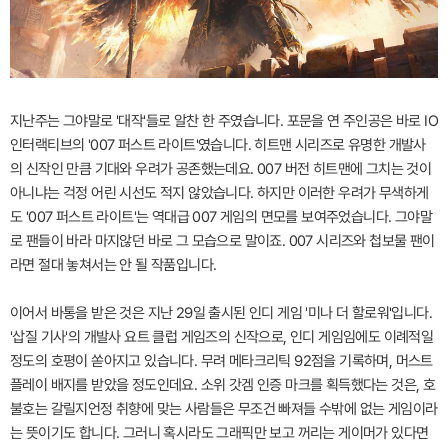
지난주는 그야말로 '대작'들로 알찬 한 주였습니다. 포문을 연 주인공은 바로 IO
인터랙티브의 '007 퍼스트 라이트'였습니다. 히트맨 시리즈로 유명한 개발사
의 신작인 만큼 기대와 우려가 공존했는데요. 007 버전 히트맨에 그치는 것이
아니냐는 걱정 어린 시선도 적지 않았습니다. 하지만 이러한 우려가 무색하게
도 '007 퍼스트 라이트'는 역대급 007 게임의 면모를 보여주었습니다. 그야말
로 팬들이 바라 마지않던 바로 그 모습으로 말이죠. 007 시리즈와 첩보물 팬이
라면 절대 놓쳐서는 안 될 작품입니다.
이어서 바통을 받은 것은 지난 29일 출시된 인디 게임 '미나 더 할로워'입니다.
'삽질 기사'의 개발사 요트 클럽 게임즈의 신작으로, 인디 게임임에도 이례적일
정도의 호평이 쏟아지고 있습니다. 무려 메타크리틱 92점을 기록하며, 머스트
플레이 배지를 받았을 정도인데요. 소위 갓겜 인증 마크를 획득했다는 것은, 호
불호는 갈릴지언정 취향에 맞는 사람들은 무조건 빠져들 수밖에 없는 게임이라
는 뜻이기도 합니다. 그러니 혹시라도 그래픽만 보고 꺼리는 게이머가 있다면