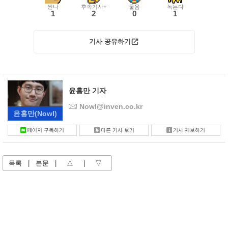
씬나
후속기사+
울음
녹는다
1
2
0
1
기사 공유하기
윤홍만 기자
Nowl@inven.co.kr
윤홍만
(Nowl)
페이지 구독하기
다른 기사 보기
기사 제보하기
목록
|
본문
|
△
|
▽