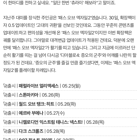
이 한마디를 전하고 싶네요. "일단 한번 '츄라이' 해보라"고 말이죠.
지난주 대미를 장식한 주인공은 '패스 오브 엑자일2'였습니다. 30일, 확장팩이
자 0.5 업데이트인 '고대의 귀환'을 선보인 것인데요. 그동안 꾸준히 콘텐츠를
업데이트하고 편의성을 개선해 온 '패스 오브 엑자일2'이지만 이번 확장팩은
궤를 달리합니다. 그야말로 대격변급 업데이트가 적용된 건데요. 덕분에 오랜
만에 '패스 오브 엑자일2'가 활기를 띠고 있습니다. 그리고 지금에 이르러선 단
순히 활기를 띠는 걸 넘어 다시금 '디아블로4: 증오의 군주'와 어깨를 나란히 할
정도가 된 건데요. '증오의 군주'를 즐길 만큼 즐기셨다면, 이제는 '패스 오브 엑
자일2'를 플레이할 차례입니다.
🚀
출시 |
패럴라이브 얼리액세스
| 05.25(월)
🚀
출시 |
스톤마키아
| 05.26(화)
🚀
출시 |
월드 오브 탱크: 히트
| 05.26(화)
🚀
출시 |
예르바 부에나
| 05.27(수)
🚀
출시 |
니켈로디언 익스트림 테니스: 넥스트!
| 05.28(목)
🚀
출시 |
다크 스크롤즈
| 05.28(목)