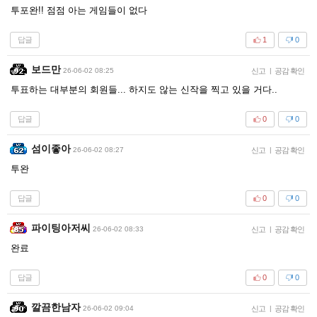
투포완!! 점점 아는 게임들이 없다
답글
1
0
보드만
26-06-02 08:25
신고
|
공감 확인
투표하는 대부분의 회원들... 하지도 않는 신작을 찍고 있을 거다..
답글
0
0
섬이좋아
26-06-02 08:27
신고
|
공감 확인
투완
답글
0
0
파이팅아저씨
26-06-02 08:33
신고
|
공감 확인
완료
답글
0
0
깔끔한남자
26-06-02 09:04
신고
|
공감 확인