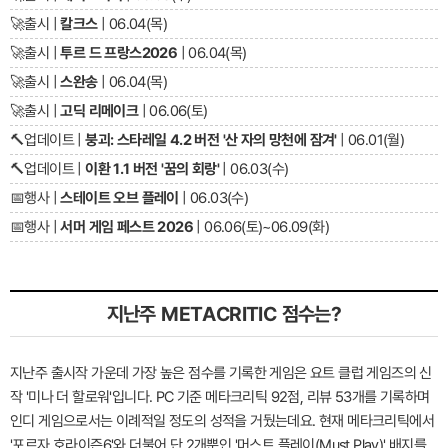
🚀
출시 |
칼크스
| 06.04(목)
🚀
출시 |
투르 드 프랑스2026
| 06.04(목)
🚀
출시 |
스완송
| 06.04(목)
🚀
출시 |
고딕 리메이크
| 06.06(토)
🔨
업데이트 |
붕괴: 스타레일 4.2 버전 '산 자의 망천에 잠겨'
| 06.01(월)
🔨
업데이트 |
이환 1.1 버전 '꿈의 회랑'
| 06.03(수)
📅
행사 |
스테이트 오브 플레이
| 06.03(수)
📅
행사 |
서머 게임 페스트 2026
| 06.06(토)~06.09(화)
지난주 METACRITIC 점수는?
지난주 출시작 가운데 가장 높은 점수를 기록한 게임은 요트 클럽 게임즈의 신
작 '미나 더 할로워'입니다. PC 기준 메타크리틱 92점, 리뷰 53개를 기록하며
인디 게임으로서는 이례적일 정도의 성적을 거뒀는데요. 현재 메타크리틱에서
'포르자 호라이즌6'와 더불어 단 2개뿐인 '머스트 플레이(Must Play)' 배지를