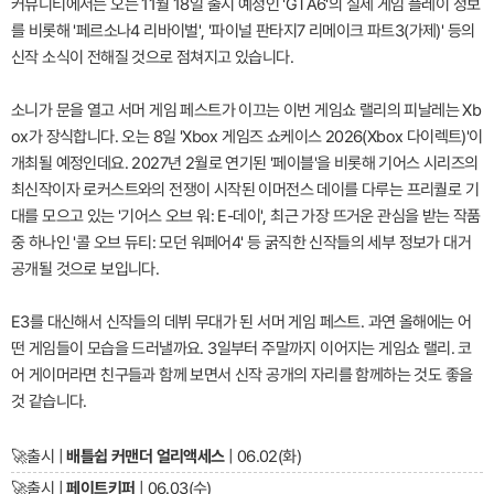
커뮤니티에서는 오는 11월 18일 출시 예정인 'GTA6'의 실제 게임 플레이 정보
를 비롯해 '페르소나4 리바이벌', '파이널 판타지7 리메이크 파트3(가제)' 등의
신작 소식이 전해질 것으로 점쳐지고 있습니다.
소니가 문을 열고 서머 게임 페스트가 이끄는 이번 게임쇼 랠리의 피날레는 Xb
ox가 장식합니다. 오는 8일 'Xbox 게임즈 쇼케이스 2026(Xbox 다이렉트)'이
개최될 예정인데요. 2027년 2월로 연기된 '페이블'을 비롯해 기어스 시리즈의
최신작이자 로커스트와의 전쟁이 시작된 이머전스 데이를 다루는 프리퀄로 기
대를 모으고 있는 '기어스 오브 워: E-데이', 최근 가장 뜨거운 관심을 받는 작품
중 하나인 '콜 오브 듀티: 모던 워페어4' 등 굵직한 신작들의 세부 정보가 대거
공개될 것으로 보입니다.
E3를 대신해서 신작들의 데뷔 무대가 된 서머 게임 페스트. 과연 올해에는 어
떤 게임들이 모습을 드러낼까요. 3일부터 주말까지 이어지는 게임쇼 랠리. 코
어 게이머라면 친구들과 함께 보면서 신작 공개의 자리를 함께하는 것도 좋을
것 같습니다.
🚀
출시 |
배틀쉽 커맨더 얼리액세스
| 06.02(화)
🚀
출시 |
페이트키퍼
| 06.03(수)