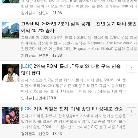
규 시즌 3라운드 라이즈 그룹, BNK 피어엑스와 한진 브리온의 대결에서
한진 브리온이 2:0으로 승리했다. 이번 승리로 한진 브리온은 BNK 피어
엑스를 제치고 라이즈 그룹 1위로 올라섰다. 1세트, 한진 브리온이 '로머'
경기결과 |
신연재
|
21:06
조우진의 로크를 중심으로 게임을 유리하게 풀어갔다. '...
그라비티, 2026년 2분기 실적 공개… 전년 동기 대비 영업
이익 40.2% 증가
그라비티가 2026년 2분기 매출 1,619억 원, 영업이익 276억 원을 기록
하며 내실 성장을 이뤘다. 상반기 실적은 ‘Ragnarok: The New World’가
견인했다. 하반기에는 8월 18일 ‘Ragnarok Zero: Global’ 동남아 출시를
시작으로 9월 3일 ‘달려라 헤베레케 EX’, 9월 22일 ‘갈바테인’ 등 다양한
게임뉴스 |
윤홍만
|
19:38
신작을 선보인다. 4분기에는 ‘쟈레코 아케이드 콜렉션’과 ‘라이트 오디세
이’ 출시가 예정돼 있으며, 2027년에는 ‘Ragnarok 3’ 등 대작을 글로벌
[LCK]
2연속 POM '룰러', "'듀로'와 바텀 구도 연습
2
출시할 계획이다. 그라비티는 조인트벤처 설립과 라그나로크 에코 시스
많이 했다"
템 구축을 통해 신성장 동력을 확보할 방침이다....
젠지 e스포츠가 7일 종로 치지직 롤파크에서 열린 '2026 LoL 챔
피언스 코리아(LCK)' 정규 시즌 3라운드 레전드 그룹 kt 롤스터전
에서 2:0으로 승리했다. 1세트는 퍼펙트 승리, 2세트도 1만 차이
를 벌리며 25분 만에 승리하면서 말 그대로 압도적인 경기력을 선
인터뷰 |
신연재
|
19:01
보였다. '룰러' 박재혁은 1세트 코그모, 2세트 이즈리얼로 맹활약
하며 POM에 선정됐...
[LCK]
기억 되찾은 젠지, 기세 좋던 KT 상대로 완승
1
젠지가 기억을 찾았다. 한화생명e스포츠에 이어 이번에는 연승을
달리던 KT를 압도적인 경기력으로 꺾었다. 7일 종로 치지직 롤파
크에서 열린 '2026 LoL 챔피언스 코리아(LCK)' 정규 시즌 3라운
드 레전드 그룹, kt 롤스터와 젠지 e스포츠의 대결에서 젠지가 압
경기결과 |
신연재
|
18:43
승을 거뒀다. 개막주까지만 해도 급격하게 흔들리던 젠지였지만,