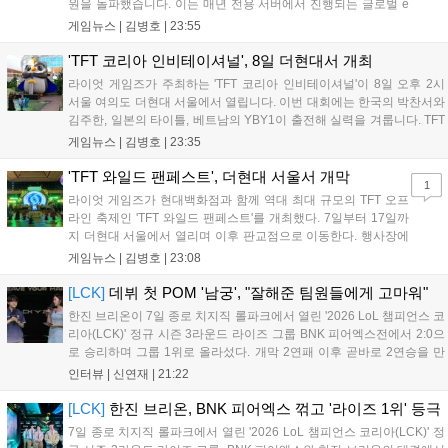
원을 돌파했습니다. 이는 매년 전용 서버에서 진행되는 글로벌 e
스포츠 대회 FWC의 영향이 큽니다. FWC는 이용자가 동일한 조
게임뉴스 |
김병호
|
23:55
건에서 시즌을 함께 즐기는 구조로, 올해 4월 시작된 FWC 2026
은 전년 대비 매출과 이용자 지표가 대폭 상승하는 성과를 냈습니
'TFT 코리아 인비테이셔널', 8일 더현대서 개최
다. 오는 10월 필리핀 마닐라에서 총상금 11만 달러 규모의 제4회
라이엇 게임즈가 주최하는 'TFT 코리아 인비테이셔널'이 8일 오후 2시
FWC 그랜드 파이널이 개최될 예정이며, 위메이드커넥트는 이를
서울 여의도 더현대 서울에서 열립니다. 이번 대회에는 한국의 박찬서와
통해 커뮤니티 중심의 장기 성장 모델을 지속할 방침입니다....
김주한, 일본의 타이틀, 베트남의 YBY1이 출전해 실력을 겨룹니다. TFT
는 소속팀 없이 개인 자격으로 참가하는 독특한 대회 구조를 가지며, 누
게임뉴스 |
김병호
|
23:35
구나 참여 가능한 '소파에서 왕관까지'라는 철학을 실천하고 있습니다.
17일까지 이어지는 이번 행사는 신규 세트 체험과 공연 등 다양한 즐길
'TFT 와일드 팬페스트', 더현대 서울서 개막
1
거리를 제공하며, 이후 현대백화점 판교점에서도 행사가 이어질 예정입
라이엇 게임즈가 현대백화점과 함께 역대 최대 규모의 TFT 오프
니다. 연말에는 라스베이거스 오픈이 개최됩니다....
라인 축제인 'TFT 와일드 팬페스트'를 개최했다. 7일부터 17일까
지 더현대 서울에서 열리며 이후 판교점으로 이동한다. 행사장에
는 체험, 스페셜, 무대 존이 마련됐으며 8일 오후 2시 인비테이셔
게임뉴스 |
김병호
|
23:08
널, 15일 오후 2시 스트리머 매치, 17일 오후 7시 30분 QWER 공
연 등 다채로운 일정이 준비되어 있다. 사전 예약은 조기 마감될
[LCK]
데뷔 첫 POM '남궁', "잘해준 팀원들에게 고마워"
만큼 큰 인기를 끌고 있다....
한진 브리온이 7일 종로 치지직 롤파크에서 열린 '2026 LoL 챔피언스 코
리아(LCK)' 정규 시즌 3라운드 라이즈 그룹 BNK 피어엑스전에서 2:0으
로 승리하며 그룹 1위로 올라섰다. 개막 2연패 이후 곧바로 2연승을 만
들어내면서 이어질 4라운드에 대한 기대감을 올렸다. 다음은 이날 데뷔
인터뷰 |
신연재
|
21:22
첫 POM을 수상한 '남궁' 남궁성훈의 POM 인터뷰 전문이다....
[LCK]
한진 브리온, BNK 피어엑스 꺾고 '라이즈 1위' 등극
7일 종로 치지직 롤파크에서 열린 '2026 LoL 챔피언스 코리아(LCK)' 정