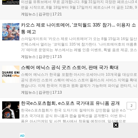
이션을 유튜브에서 무료 공개합니다. 8월 31일까지 극장판 페르소나3 4
편을 시작으로, 8월 18일부터 9월 17일까지 페르소나4 더 골든 12화, 9
월 15일부터 10월 14일까지 페르소나5 시리즈가 순차 공개됩니다. 또한
게임뉴스 |
김규만
|
17:21
8월 16일까지 SNS를 통해 축하 메시지를 모집하며, 선정된 내용은 기념
영상 및 대형 전광판에 소개될 예정입니다....
카오스 제로 나이트메어, '코믹월드 335' 참가... 이용자 소
통 예고
스마일게이트의 ‘카오스 제로 나이트메어’가 오는 8월 15일과 16일 일산
킨텍스에서 열리는 ‘코믹월드 335’에 참가한다. ‘나이트메어호의 여름휴
가’ 테마로 운영되는 부스에서는 레벨 인증 이벤트, 특별 음료 제공, 코스
프레 모델 포토존 등 다채로운 행사가 진행된다. 유명 코스어 7인이 캐릭
게임뉴스 |
김규만
|
17:15
터로 변신해 이용자를 맞이하며, SNS 인증 시 추가 굿즈도 증정한다. 자
세한 정보는 공식 커뮤니티에서 확인 가능하다....
스퀘어 에닉스 공식 굿즈 스토어, 판매 국가 확대
스퀘어 에닉스가 한국을 포함한 아시아·오세아니아 10개국을 대상으로
공식 온라인 스토어 스퀘어 에닉스 스토어 플러스의 서비스 지역을 확대
했습니다. 이제 한국어 지원과 원화 결제가 가능하며 파이널 판타지, 니
어 등 주요 게임의 피규어, 굿즈를 구매할 수 있습니다. 신상품이 순차적
게임뉴스 |
김규만
|
17:13
으로 추가될 예정이며 이용자는 사이트에서 국가를 한국으로 설정해 이
용 가능합니다....
한국e스포츠협회, e스포츠 국가대표 유니폼 공개
2
한국e스포츠협회가 한국 도자기의 절제미와 강인함을 담은 e스
포츠 국가대표 공식 유니폼과 캡슐 컬렉션을 공개했다. 이번 유니
폼은 아시안게임 및 사전 행사에서 착용될 예정이며, 일상복으로
구성된 컬렉션은 오는 8월 28일부터 골스튜디오 공식 홈페이지
게임뉴스 |
김규만
|
17:04
와 무신사, 오프라인 매장에서 판매된다. 다만 아시안게임 결선에
AD
서는 대회 규정에 따라 별도의 유니폼을 착용할 계획이다....