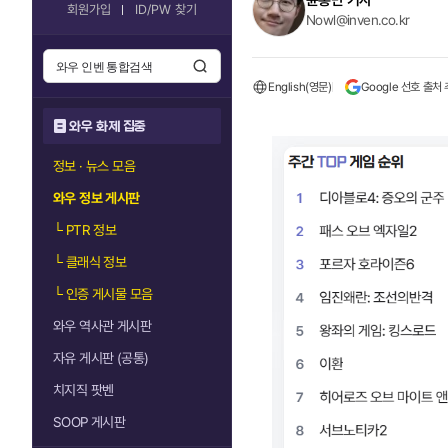
윤홍만 기자
회원가입
ID/PW 찾기
Nowl@inven.co.kr
English(영문)
Google 선호 출처
와우 화제 집중
정보 · 뉴스 모음
와우 정보 게시판
└
PTR 정보
└
클래식 정보
└
인증 게시물 모음
와우 역사관 게시판
자유 게시판 (공통)
치지직 팟벤
SOOP 게시판