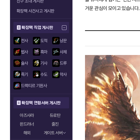
친구 초대 게시판
거운 관심이 모이고 있습니다.
확장팩 사건사고 게시판
확장팩 직업 게시판
전사
도적
냥꾼
법사
흑마
사제
술사
기사
드루
죽기
수도
악사
드랙티르 기원사
확장팩 연합서버 게시판
아즈샤라
듀로탄
윈드러너
줄진
해외
게이트 서버