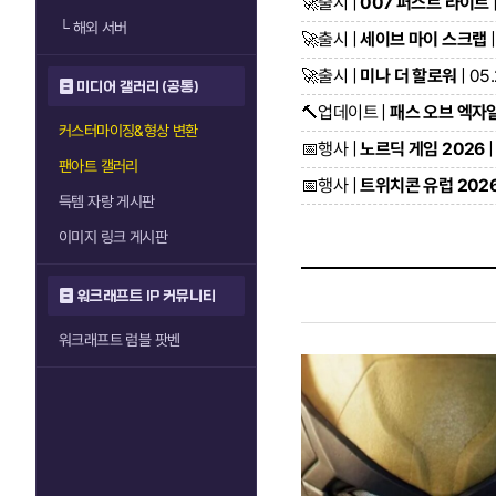
🚀
출시 |
007 퍼스트 라이트
└
해외 서버
🚀
출시 |
세이브 마이 스크랩
|
🚀
출시 |
미나 더 할로워
| 05
미디어 갤러리 (공통)
🔨
업데이트 |
패스 오브 엑자일2
커스터마이징&형상 변환
📅
행사 |
노르딕 게임 2026
|
팬아트 갤러리
📅
행사 |
트위치콘 유럽 202
득템 자랑 게시판
이미지 링크 게시판
워크래프트 IP 커뮤니티
워크래프트 럼블 팟벤