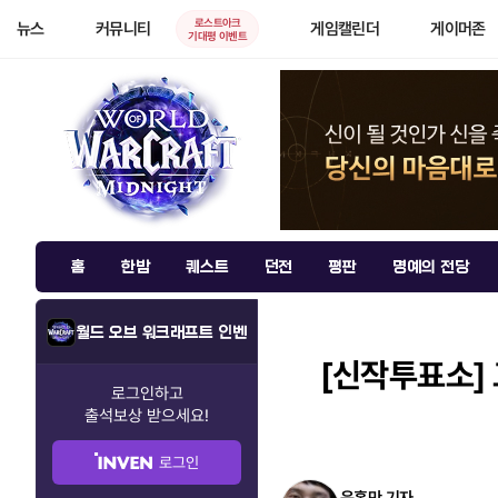
로스트아크
뉴스
커뮤니티
게임캘린더
게이머존
기대평 이벤트
홈
한밤
퀘스트
던전
평판
명예의 전당
월드 오브 워크래프트 인벤
[신작투표소]
로그인하고
출석보상
받으세요!
로그인