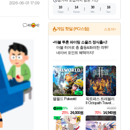
참가자 모집까지 남은 기간
2026-06-01 17:09
10
14
30
15
Days
Hours
Min
Sec
40
42
게임 핫딜 (PC/스팀)
스토어+
귀무자: 검의 길 예약 판매 중!
10% 할인과
이니&베니 혜택까지!
인벤게임즈 8월 특별 할인!
드래곤소드: 어웨이크닝 입점!
문명 7 특별 할인!
마블 투혼 파이팅 소울즈 정식출시!
비스트 오브 리인카네이션 정식 출시!
커세어 코브 출시 기념 할인!
더 렐릭 퍼스트 가디언 정식 출시
베데스다 40주년 기념 할인 중!
캡콤 프렌차이즈 할인 진행 중!
캡콤 일부 상품 상시 할인
스타워즈 은하계 레이서
로블록스 기프트 카드 공식 입점
인기 퍼블리셔 모음!
스팀으로 만나는 드래곤소드!
조선&고려 DLC 출시 예정
마블 히어로 총 출동&화려한 격투!
게임프릭 신작 IP
해적'섬'을 발전시키자!
설화x하드코어 액션!
베데스다의 명작들을
몬헌, 바하 등 인기 IP를
몬헌 와일즈 & 드래곤즈 도그마2
인벤게임즈에서 10% 추가 적립
Robux를 가장 안전하고
최대 90% 할인가를 만나보세요!
네이버혜택과 함께 만나보세요!
50%할인&추가 적립까지!
네이버 포인트 혜택까지!
네이버 혜택가와 함께 예약하세요!
할인&네이버혜택으로 만나보세요!
네이버페이 혜택과 만나보세요!
40주년 프로모션으로 만나보세요!
할인가에 만나보세요!
일부 에디션 상시 할인!
혜택으로 예약 판매 중
편안하게 충전하세요
팰월드 Palworld
옥토패스 트래블러
II Octopath Traveler I
I
5%
32,000
49,800
25%
24,000원
70%
14,940원