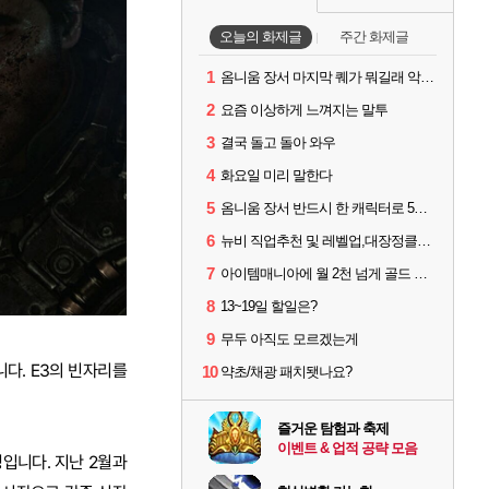
오늘의 화제글
주간 화제글
1
옴니움 장서 마지막 퀘가 뭐길래 악명이 높은거임?
2
요즘 이상하게 느껴지는 말투
3
결국 돌고 돌아 와우
4
화요일 미리 말한다
5
옴니움 장서 반드시 한 캐릭터로 5단계까지 밀어야 하나요?
6
뉴비 직업추천 및 레벨업,대장정클리어 시간이 궁금합니다!
7
아이템매니아에 월 2천 넘게 골드 파는 인간 있던데
8
13~19일 할일은?
9
무두 아직도 모르겠는게
다. E3의 빈자리를
10
약초/채광 패치됏나요?
즐거운 탐험과 축제
이벤트 & 업적 공략 모음
정입니다. 지난 2월과