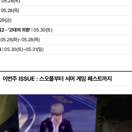
| 05.28(목)
 05.28(목)
.29(금)
 - '고대의 귀환'
| 05.30(토)
 05.26(화)~05.28(목)
6
| 05.30(토)~05.31(일)
이번주 ISSUE : 스오플부터 서머 게임 페스트까지