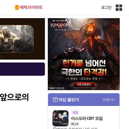
혜택.아이마트
로그인
인
벤
전
체
사
이
트
맵
, 앞으로의
게임 캘린더
더보기+
모집
아스오라 CBT 모집
08.19