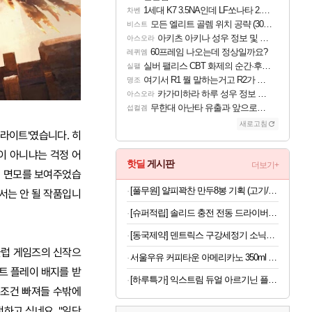
1세대 K7 3.5NA인데 LF쏘나타 2.0NA 기변하면 유류비 절약이 얼마나 될까요..?
차벤
모든 엘리트 골렘 위치 공략 (30개) - 방랑 결투가
비스트
아키츠 아키나 성우 정보 및 주요 필모
아스오라
60프레임 나오는데 정상일까요?
레퀴엠
실버 팰리스 CBT 화제의 순간·후기 모음
실팰
여기서 R1 뭘 말하는거고 R2가 뭘말하는걸까요?
명조
카가미하라 하루 성우 정보 및 주요 필모
아스오라
무한대 아난타 유출과 앞으로의 예상 (루머)
섭컬겜
새로고침
 라이트'였습니다. 히
이 아니냐는 걱정 어
핫딜
게시판
더보기+
의 면모를 보여주었습
[풀무원] 얄피꽉찬 만두8봉 기획 (고기/김치/교자/물만두 외)
서는 안 될 작품입니
[슈퍼적립] 솔리드 충전 전동 드라이버 드릴 가정용 미니 소형 무선 세트 스크류 S-MD40
[동국제약] 덴트릭스 구강세정기 소닉펄스 컨트롤샷+노즐+치약 증정 휴대용 무선 구강세정기
 클럽 게임즈의 신작으
서울우유 커피타운 아메리카노 350ml 20개 등 행사 모음전
트 플레이 배지를 받
[하루특가] 익스트림 듀얼 아르기닌 플러스, 120정, 1개
무조건 빠져들 수밖에
하고 싶네요. "일단