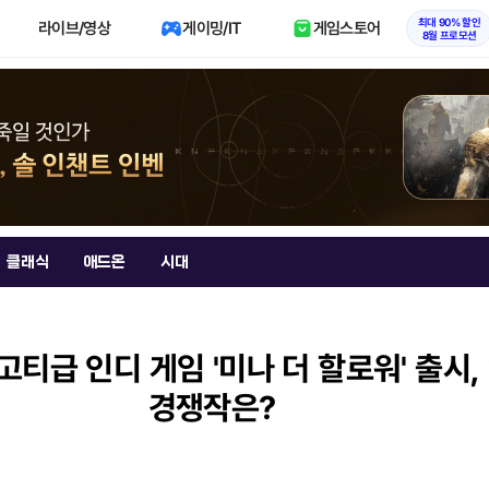
최대 90% 할인
라이브/영상
게이밍/IT
게임스토어
8월 프로모션
클래식
애드온
시대
고티급 인디 게임 '미나 더 할로워' 출시
경쟁작은?