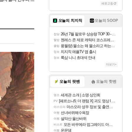
새로고침
오늘의 치지직
오늘의 SOOP
26년 7월 팔로우 상승량 TOP 30 - 월간 치지직
잡담
젠레스 존 제로 캐릭터 코스프레한 꽁주
짤방
풍월량) 물소는 왜 물소라고 하는거야? 아! 그만 ㅋㅋ
클립
치지직 애플TV 앱 출시
정보
룩삼 니니 초대석 안내
정보
더보기+
오늘의 팟벤
오늘의 핫벤
세계관 소개 | 소명 상인회
명조
[페르소나5: 더 팬텀 X] 괴도 영상 l 타카마키 안·댄싱 스타
PV
아스오라 성우 정보 및 출연작 모음
아스오라
선녀바위해수욕장
여행
설악산 울산바위
여행
모든 바우에라 업그레이드 아이템 획득 위치 공략 (89개)
비스트
운문댐
여행