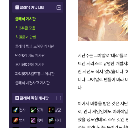
클래식 커뮤니티
클래식 게시판
└
3추글 모음
└
질문과 답변
클래식 팁과 노하우 게시판
지난주는 그야말로 '대작'들로 
던전&레이드 게시판
트맨 시리즈로 유명한 개발사의
투기장&전장 게시판
린 시선도 적지 않았습니다. 
파티찾기&길드홍보 게시판
니다. 그야말로 팬들이 바라 
클래식 사건사고 게시판
다.
클래식 직업 게시판
이어서 바통을 받은 것은 지난 
전사
도적
냥꾼
로, 인디 게임임에도 이례적일
았을 정도인데요. 소위 갓겜
법사
흑마
사제
없는 게임이라는 뜻이기도 합니