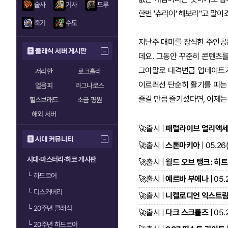
술사
기사
드루
한번 '츄라이' 해보라"고 말이죠
죽기
수도
지난주 대미를 장식한 주인공은 
클래식 서버 게시판
데요. 그동안 꾸준히 콘텐츠를
그야말로 대격변급 업데이트가 
서리한
로크홀라
이르러선 단순히 활기를 띠는 걸
얼음피
라그나로스
즐길 만큼 즐기셨다면, 이제는
힐스브래드
소금 평원
해외 서버
🚀
출시 |
패럴라이브 얼리액
시대 커뮤니티
🚀
출시 |
스톤마키아
| 05.26
시대·마스터리·하코 게시판
🚀
출시 |
월드 오브 탱크: 히트
└
하드코어
🚀
출시 |
예르바 부에나
| 05.
└
디스커버리
🚀
출시 |
니켈로디언 익스트림 
└
20주년 클래식
🚀
출시 |
다크 스크롤즈
| 05.
└
20주년 하드코어