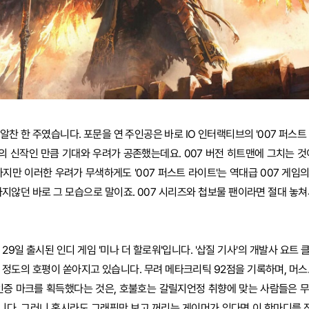
알찬 한 주였습니다. 포문을 연 주인공은 바로 IO 인터랙티브의 '007 퍼스트
 신작인 만큼 기대와 우려가 공존했는데요. 007 버전 히트맨에 그치는 것
하지만 이러한 우려가 무색하게도 '007 퍼스트 라이트'는 역대급 007 게임
마지않던 바로 그 모습으로 말이죠. 007 시리즈와 첩보물 팬이라면 절대 놓쳐
29일 출시된 인디 게임 '미나 더 할로워'입니다. '삽질 기사'의 개발사 요트
 정도의 호평이 쏟아지고 있습니다. 무려 메타크리틱 92점을 기록하며, 머스
 인증 마크를 획득했다는 것은, 호불호는 갈릴지언정 취향에 맞는 사람들은 
다. 그러니 혹시라도 그래픽만 보고 꺼리는 게이머가 있다면 이 한마디를 전