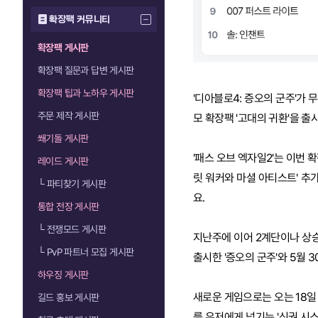
확장팩 커뮤니티
확장팩 게시판
확장팩 질문과 답변 게시판
확장팩 팁과 노하우 게시판
'디아블로4: 증오의 군주'가 무
주문 제작 게시판
모 확장팩 '고대의 귀환'을 
쐐기돌 게시판
'패스 오브 엑자일2'는 이번 
레이드 게시판
릿 워커와 마셜 아티스트' 추
└
파티찾기 게시판
요.
통합 전장 게시판
└
전쟁모드 게시판
지난주에 이어 2계단이나 상승하
└
PvP 파트너 모집 게시판
출시한 '증오의 군주'와 5월 
하우징 게시판
새로운 게임으로는 오는 18일
길드 홍보 게시판
를 유저에게 넘기는 '신권 시