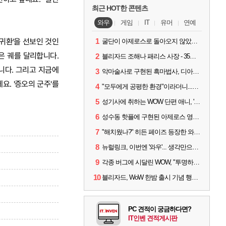
최근 HOT한 콘텐츠
와우
게임
IT
유머
연예
 귀환'을 선보인 것인
1
굴단이 아제로스로 돌아오지 않았다면? 와우 클래식+ 주목
은 궤를 달리합니다.
2
블리자드 조해나 패리스 사장 - 35년 역사, 그리고 비전
니다. 그리고 지금에
3
악마술사로 구현된 흑마법사, 디아4 x 와우 콜라보 살펴보기
요. '증오의 군주'를
4
"모두에게 공평한 환경"이라더니...여전히 살아있는 애드온
5
성기사에 취하는 WOW 단편 애니, '신성한 모든 것'
6
성수동 핫플에 구현된 아제로스 영웅들의 안식처, WoW 홈스윗홈
7
"해치웠나?" 히든 페이즈 등장한 와우 '한밤', 세계 최초 킬은 '팀 리퀴드'
8
뉴럴링크, 이번엔 '와우'... 생각만으로 게임하는 시대 성큼
9
각종 버그에 시달린 WOW, "투명하고 신속한 소통과 대응 약속"
10
블리자드, WoW 한밤 출시 기념 행사 '홈스윗홈' 28일 개최
PC 견적이 궁금하다면?
IT인벤 견적게시판