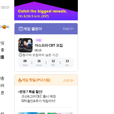
너
 00:01
1
10
게임 캘린더
더보기+
모집
관심
아스오라 CBT 모집
 좋
08.19
참가자 모집까지 남은 기간
기를
09
16
12
12
Days
Hours
Min
Sec
2종
게임 핫딜 (PC/스팀)
스토어+
롤러
마블 투혼 파이팅 소울즈 정식출시!
 흔
마블 히어로 총 출동&화려한 격투!
네이버 포인트 혜택까지!
인벤게임즈 8월 특별 할인!
드래곤소드: 어웨이크닝 입점!
문명 7 특별 할인!
귀무자: 검의 길 예약 판매 중!
비스트 오브 리인카네이션 정식 출시!
커세어 코브 출시 기념 할인!
더 렐릭 퍼스트 가디언 정식 출시
베데스다 40주년 기념 할인 중!
캡콤 프렌차이즈 할인 진행 중!
캡콤 일부 상품 상시 할인
스타워즈 은하계 레이서
로블록스 기프트 카드 공식 입점
인기 퍼블리셔 모음!
스팀으로 만나는 드래곤소드!
조선&고려 DLC 출시 예정
10% 할인과
게임프릭 신작 IP
해적'섬'을 발전시키자!
설화x하드코어 액션!
베데스다의 명작들을
몬헌, 바하 등 인기 IP를
몬헌 와일즈 & 드래곤즈 도그마2
인벤게임즈에서 10% 추가 적립
Robux를 가장 안전하고