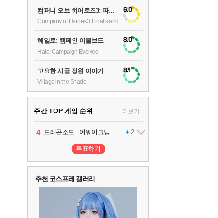
6.0
컴퍼니 오브 히어로즈3: 파이널 스탠드
Company of Heroes3: Final stand
8.0
헤일로: 캠페인 이볼브드
Halo: Campaign Evolved
8.1
고요한 시골 정원 이야기
Village in the Shade
주간 TOP 게임 순위
더보기+
1
2
3
4
팰월드
프로야구스피리츠2026
드래곤소드 : 어웨이크닝
어쌔신 크리드: 블랙 플래그 리싱크드
1
2
2
투표하기
5
블라인드 삼국
1
추천 코스프레 갤러리
6
그랑블루 판타지 리링크 - 엔드리스 라그나로크
1