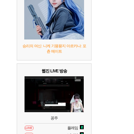
7
리듬 천국 미라클 스타즈
2
8
헤일로: 캠페인 이볼브드
2
9
캡틴 츠바사 2 월드 파이터즈
승리의 여신: 니케 기묭묭지 아르카나: 포
츈 메이트
10
레고 배트맨: 레거시 오브 더 다크 나이트
웹진 LIVE 방송
꽁주
플레임
LIVE