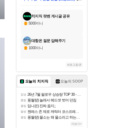
미스골든위크
별땡
당첨되셨습니다.
한건했습니다
프로틴스101
별빛희망
미오몬도
아기쿠키
eksxo
칠부
설레임v
어느덧
동작그만
영웅97
우는무
유리별
나무아래쉼터
달빛아이
밍끼
해무
님께서
님께서
님께서
님께서
님께서
님께서
님께서
님께서
님께서
님께서
님께서
님께서
님께서
님께서
님께서
엘든 링 밤의 통치자
님께서
네이버페이 1만원
로블록스 기프트카드
엘든 링 밤의 통치자
님께서
님께서
님께서
디스코 엘리시움 최종판
엘든 링 밤의 통치자
네이버페이 1만원
로블록스 기프트카드
인투 더 브리치
로블록스 기프트카드
로블록스 기프트카드
엘든 링 밤의 통치자
(본편포함) 데이브 더
(본편포함) 데이브 더
드래곤 퀘스트 XI S
네이버페이 1만원
몬스터 헌터 월드
마피아
로블록스
아이스본 마스터 에디션 (스팀코드)
디럭스 에디션 (스팀코드)
데피니티브 에디션 (스팀코드)
교환권
1만원권
디럭스 에디션 (스팀코드)
다이버 인 더 정글 번들 (스팀코드)
(스팀코드)
교환권
1만원권
디럭스 에디션 (스팀코드)
다이버 인 더 정글 번들 (스팀코드)
(스팀코드)
교환권
1만원권
기프트카드 1만 5천원권
지나간 시간을 찾아서 데피니티브
2만원권
디럭스 에디션 (스팀코드)
에 당첨되셨습니다.
에 당첨되셨습니다.
에 당첨되셨습니다.
에 당첨되셨습니다.
에 당첨되셨습니다.
에 당첨되셨습니다.
를 교환.
에 당첨되셨습니다.
에 당첨되셨습니다.
를 교환.
에
에
에
에
에
에
에
를
교환.
당첨되셨습니다.
당첨되셨습니다.
당첨되셨습니다.
당첨되셨습니다.
당첨되셨습니다.
당첨되셨습니다.
에디션 (스팀코드)
당첨되셨습니다.
를 교환.
치지직 팟벤 게시글 공유
5000이니
대항온 질문 답해주기
1000이니
새로고침
오늘의 치지직
오늘의 SOOP
26년 7월 팔로우 상승량 TOP 30 - 월간 치지직
잡담
풍월량) 놀래서 헤드셋 벗어 던짐
클립
임나은) 진짜 음지;;
클립
젠레스 존 제로 캐릭터 코스프레한 꽁주
짤방
풍월량) 물소는 왜 물소라고 하는거야? 아! 그만 ㅋㅋ 알았어 ㅋㅋ
클립
더보기+