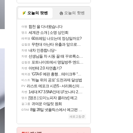
오늘의 팟벤
오늘의 핫벤
합천 을 다녀왔습니다
여행
세계관 소개 | 소명 상인회
명조
60프레임 나오는데 정상일까요?
레퀴엠
무한대 아난타 유출과 앞으로의 예상 (루머)
섭컬겜
내차 인증합니당~
차벤
선생님들 차 시동 끌 때 꾸르륵소리나는데
차벤
포트나이트에서 명일방주 엔드필드 [펠리카] 판매 예정
섭컬겜
아반테 2.0 자연흡기?
차벤
‘GTA 6’ 예판 흥행…테이크투 “내부 예상 크게 넘어”
해외겜
'하늘 위의 공포' 도전과제 달성법
비스트
라스트 에포크 시즌5 - 서리화신의 분노 티저
PV
1세대 K7 3.5NA인데 LF쏘나타 2.0NA 기변하면 유류비 절약이 얼마나 될까요..?
차벤
[명조 | 도미노피자 콜라보] 예고
명조
귀여운 아일릿 원희
걸그룹
8월 28일 넷플릭스에서 예고편 공개 예정
GTA6
새로고침