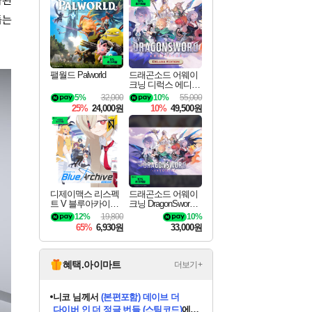
화된
최대 90% 할인가를 만나보세요!
네이버혜택과 함께 만나보세요!
50%할인&추가 적립까지!
이니&베니 혜택까지!
네이버 혜택가와 함께 예약하세요!
할인&네이버혜택으로 만나보세요!
네이버페이 혜택과 만나보세요!
40주년 프로모션으로 만나보세요!
할인가에 만나보세요!
일부 에디션 상시 할인!
혜택으로 예약 판매 중
편안하게 충전하세요
돕는
팰월드 Palworld
드래곤소드 어웨이
크닝 디럭스 에디션
DragonSword Awake
5%
32,000
10%
55,000
ning Deluxe Edition
25%
24,000원
10%
49,500원
디제이맥스 리스펙
드래곤소드 어웨이
트 V 블루아카이브
크닝 DragonSword A
팩 DJMAX RESPE
wakening
12%
19,800
10%
CT V Blue Archive P
65%
6,930원
33,000원
ack DLC
혜택.아이마트
더보기+
니코
님께서
(본편포함) 데이브 더
다이버 인 더 정글 번들 (스팀코드)
에