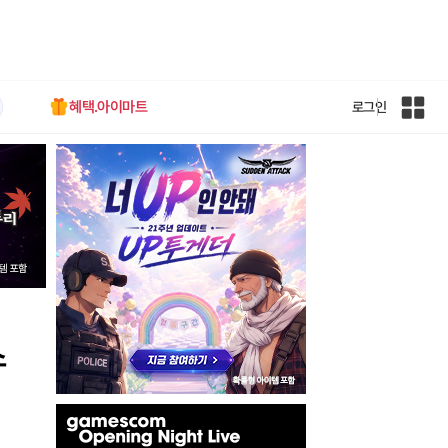
혜택.아이마트
로그인
인
벤
전
체
사
이
트
맵
스
인
벤
배