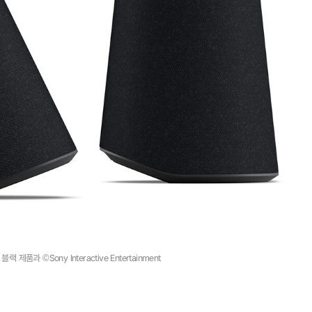
랙 제품과 ©Sony Interactive Entertainment