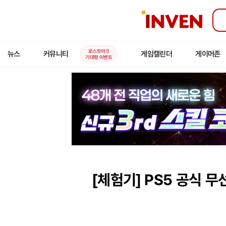
인
벤
로스트아크
뉴스
커뮤니티
게임캘린더
게이머존
기대평 이벤트
[체험기]
PS5 공식 무